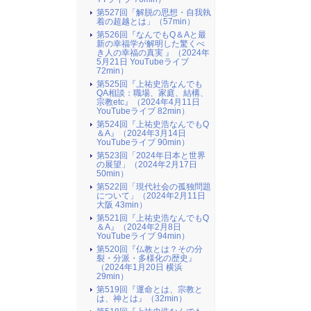
第527回「解脱の思想・自我執
着の超越とは」（57min）
第526回『なんでもQ＆Aと最
新の幸福学が解明した驚くべ
き人の幸福の真実 』（2024年
5月21日 YouTubeライブ
72min）
第525回『上祐史浩なんでも
QA相談：職場、家庭、結構、
宗教etc』（2024年4月11日
YouTubeライブ 82min）
第524回『上祐史浩なんでもQ
＆A』（2024年3月14日
YouTubeライブ 90min）
第523回「2024年日本と世界
の展望」（2024年2月17日
50min）
第522回「現代社会の孤独問題
について」（2024年2月11日
大阪 43min）
第521回『上祐史浩なんでもQ
＆A』（2024年2月8日
YouTubeライブ 94min）
第520回『仏教とは？その分
裂・分派・多様化の歴史』
（2024年1月20日 横浜
29min）
第519回『運命とは、宗教と
は、神とは』（32min）