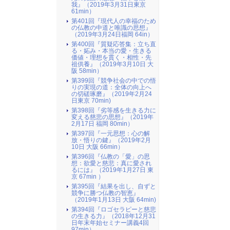
我』（2019年3月31日東京
61min）
第401回『現代人の幸福のため
の仏教の中道と唯識の思想』
（2019年3月24日福岡 64in）
第400回『質疑応答集：立ち直
る・妬み・本当の愛・生きる
価値・理想を貫く・相性・先
祖供養』（2019年3月10日 大
阪 58min）
第399回『競争社会の中での悟
りの実現の道：全体の向上へ
の切磋琢磨』（2019年2月24
日東京 70min)
第398回『劣等感を生きる力に
変える慈悲の思想』（2019年
2月17日 福岡 80min）
第397回『一元思想：心の解
放・悟りの鍵』（2019年2月
10日 大阪 66min）
第396回『仏教の「愛」の思
想：欲愛と慈悲：真に愛され
るには』（2019年1月27日 東
京 67min ）
第395回『結果を出し、自ずと
競争に勝つ仏教の智恵』
（2019年1月13日 大阪 64min)
第394回『ロゴセラピーと慈悲
の生きる力』（2018年12月31
日年末年始セミナー講義4回
97min）