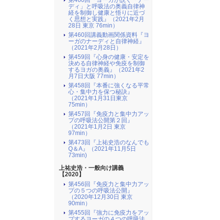
第460回『ヨーガが説く「ナー
ディ」と呼吸法の奥義自律神
経を制御し健康と悟りに近づ
く思想と実践』（2021年2月
28日 東京 76min）
第460回講義動画関係資料『ヨ
ーガのナーディと自律神経』
（2021年2月28日）
第459回『心身の健康・安定を
決める自律神経や免疫を制御
するヨガの奥義』（2021年2
月7日大阪 77min）
第458回『本番に強くなる平常
心・集中力を保つ秘訣』
（2021年1月31日東京
75min）
第457回『免疫力と集中力アッ
プの呼吸法公開第２回』
（2021年1月2日 東京
97min）
第473回『上祐史浩のなんでも
Q＆A』（2021年11月5日
73min)
上祐史浩・一般向け講義
【2020】
第456回『免疫力と集中力アッ
プの５つの呼吸法公開』
（2020年12月30日 東京
90min）
第455回『強力に免疫力をアッ
プするヨーガの４つの呼吸法