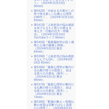
ツ』（2024年10月23日
90min)
第542回「今始まる大衆がこの
世で悟る新しい仏教と心理学
の時代！」（2024年10月13日
93min）
第541回『上祐史浩の悩み相談
＆何でもＱＡと怒りが静まる
考え方・行動の仕方・呼吸
法』（2024年10月10日
YouTubeライブ 86min）
第540回『最新脳科学が説く感
情と心身の健康と関係』
（2024年5月2日 東京
84min）
第539回『上祐史浩の悩み相談
＆なんでもQA』（2024年9月
26日 85min）
第538回『最新心理学が裏付け
る仏教の悟りの思想と、始ま
る悟りの大衆化（後半）』
（2024年5月1日 東京
96min）
第537回『最新心理学が裏付け
る仏教の悟りの思想と、始ま
る悟りの大衆化（前半）』
（2024年5月1日 東京
74min）
第536回『釈迦の教え＝初期仏
教の本質は宗教ではなく高度
な心理学！』（2024年8月10