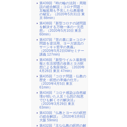
第439回『時の輪の法則・周期
説の総合解説：コロナ問題・
五輪延期も予見した仏教最後
の秘宝』（2020年5月31日 東
京 88min）
第438回『新型コロナの諸問題
を解決する万物一体の一元思
想』（2020年5月10日 東京
60min）
第437回『苦の裏に楽＝コロナ
問題を逆活用、ヨーガ源流の
サーンキャ哲学の奥義』
（2020年5月2日GWセミナー
講義 127min)
第436回『新型ウイルス最新情
報と生活習慣の改善とヨガ瞑
想による免疫強化』（2020年
4月26日 東京 47min）
第435回『コロナ問題・仏教の
歴史・瞑想の準備の仕方』
（2020年4月5日 東京
61min）
第434回『コロナ感染は自然破
壊が招いた人災！仏陀の知恵
でひも解くその解決法』
（2020年3月29日 東京
63min）
第433回『仏教とヨーガの瞑想
の総合解説』（2020年3月8日
大阪 59min)
第432回『主な仏教の瞑想の解