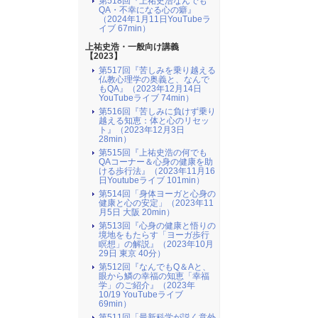
第518回『上祐史浩なんでも
QA・不幸になる心の癖』
（2024年1月11日YouTubeラ
イブ 67min）
上祐史浩・一般向け講義
【2023】
第517回『苦しみを乗り越える
仏教心理学の奥義と、なんで
もQA』（2023年12月14日
YouTubeライブ 74min）
第516回『苦しみに負けず乗り
越える知恵：体と心のリセッ
ト』（2023年12月3日
28min）
第515回『上祐史浩の何でも
QAコーナー＆心身の健康を助
ける歩行法』（2023年11月16
日Youtubeライブ 101min）
第514回「身体ヨーガと心身の
健康と心の安定」（2023年11
月5日 大阪 20min）
第513回『心身の健康と悟りの
境地をもたらす「ヨーガ歩行
瞑想」の解説』（2023年10月
29日 東京 40分）
第512回『なんでもQ＆Aと、
眼から鱗の幸福の知恵「幸福
学」のご紹介』（2023年
10/19 YouTubeライブ
69min）
第511回「最新科学が説く意外