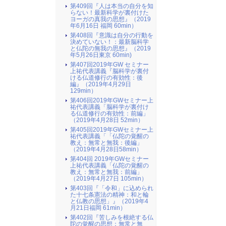
第409回『人は本当の自分を知
らない！最新科学が裏付けた
ヨーガの真我の思想』（2019
年6月16日 福岡 60min）
第408回『意識は自分の行動を
決めていない！：最新脳科学
と仏陀の無我の思想』（2019
年5月26日東京 60min)
第407回2019年GW セミナー
上祐代表講義『脳科学が裏付
ける仏道修行の有効性：後
編』（2019年4月29日
129min）
第406回2019年GWセミナー上
祐代表講義「脳科学が裏付け
る仏道修行の有効性：前編」
（2019年4月28日 52min）
第405回2019年GWセミナー上
祐代表講義「「仏陀の覚醒の
教え：無常と無我：後編」
（2019年4月28日58min）
第404回 2019年GWセミナー
上祐代表講義「仏陀の覚醒の
教え：無常と無我：前編」
（2019年4月27日 105min）
第403回『「令和」に込められ
た十七条憲法の精神：和と輪
と仏教の思想」』（2019年4
月21日福岡 61min）
第402回『苦しみを根絶する仏
陀の覚醒の思想：無常と無