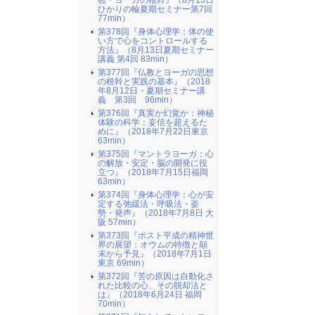
教・ヨーガの根幹』（8月15日
ひかりの輪夏期セミナー第7回
77min）
第378回『身体心理学：体の使
い方で心をコントロールする
方法』（8月13日夏期セミナー
講義 第4回 83min）
第377回『仏教とヨーガの思想
の根幹と実践の基本』（2018
年8月12日・夏期セミナー講
義 第3回 96min）
第376回『真実か幻覚か：神秘
体験の科学：妄信を超えるた
めに』（2018年7月22日東京
63min）
第375回『マントラヨーガ：心
の解放・安定・脳の開発に役
立つ』（2018年7月15日福岡
63min）
第374回『身体心理学：心が安
定する弛緩法・呼吸法・姿
勢・発声』（2018年7月8日 大
阪 57min）
第373回『ポスト平成の精神世
界の展望：オウムの特徴と顛
末から予見』（2018年7月1日
東京 69min）
第372回『苦の原因は自動化さ
れた比較の心、その脱却法と
は』（2018年6月24日 福岡
70min）