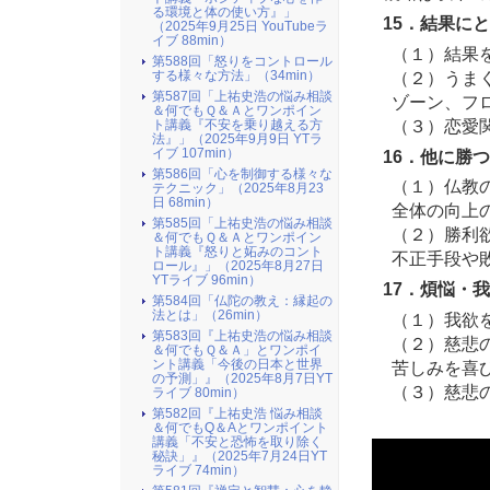
る環境と体の使い方』​」
15．結果に
（2025年9月25日 YouTubeラ
イブ 88min）
（１）結果
第588回「怒りをコントロール
（２）うまく
する様々な方法」（34min）
第587回「上祐史浩の悩み相談
ゾーン、フ
＆何でもＱ＆Ａとワンポイン
（３）恋愛関
ト講義『不安を乗り越える方
法』​」（2025年9月9日 YTラ
イブ 107min）
16．他に勝
第586回「心を制御する様々な
（１）仏教の
テクニック」（2025年8月23
日 68min）
全体の向上
第585回「上祐史浩の悩み相談
（２）勝利欲
＆何でもＱ＆Ａとワンポイン
ト講義『怒りと妬みのコント
不正手段や
ロール』​」（2025年8月27日
YTライブ 96min）
17．煩悩・
第584回「仏陀の教え：縁起の
法とは」（26min）
（１）我欲を
第583回『上祐史浩の悩み相談
（２）慈悲の
＆何でもＱ＆Ａ」とワンポイ
ント講義「今後の日本と世界
苦しみを喜
の予測」』（2025年8月7日YT
（３）慈悲の
ライブ 80min）
第582回『上祐史浩 悩み相談
＆何でもQ＆Aとワンポイント
講義「不安と恐怖を取り除く
秘訣」』（2025年7月24日YT
ライブ 74min）