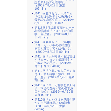
想と最新認知心理学②』
（2019年8月12日 東京
105min）
第415回夏期セミナー第２回
『仏教は心理学！仏教思想と
最新認知心理学①』（2019年
8月11日 東京 110min）
第418回8月13日夏期セミナー
心理学講義『フロイトの心理
学・自己愛』（2019年8月13
日 47min）
第416回夏期セミナー第4回
『ヨーガ・仏教の根幹思想：
無我と真我：私とは何か？』
（2019年8月13日 80min）
第414回『人が知覚する現実は
イリュージョン！最新科学と
仏教の空の思想』（2019年7
月21日東京 84min）
第412回『仏教の解脱思想を裏
付ける最新科学：無我・縁
起・空』（2019年7月7日福岡
78min）
第411回『ヨーガ哲学と最新科
学：本当の自分・苦の根本原
因と脱却』（2019年6月30日
東京 92min）
第410回『心や体は無意識が動
かす＝意識は単なる傍観者』
（2019年6月23日 大阪
64min）