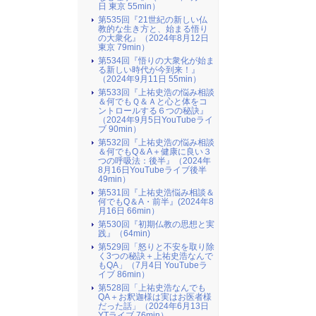
日 東京 55min）
第535回『21世紀の新しい仏
教的な生き方と、始まる悟り
の大衆化』（2024年8月12日
東京 79min）
第534回『悟りの大衆化が始ま
る新しい時代が今到来！』
（2024年9月11日 55min）
第533回『上祐史浩の悩み相談
＆何でもＱ＆Ａと心と体をコ
ントロールする６つの秘訣』
（2024年9月5日YouTubeライ
ブ 90min）
第532回『上祐史浩の悩み相談
＆何でもQ＆A＋健康に良い３
つの呼吸法：後半』（2024年
8月16日YouTubeライブ後半
49min）
第531回『上祐史浩悩み相談＆
何でもQ＆A・前半』(2024年8
月16日 66min）
第530回『初期仏教の思想と実
践』（64min)
第529回「怒りと不安を取り除
く3つの秘訣＋上祐史浩なんで
もQA」（7月4日 YouTubeラ
イブ 86min）
第528回「上祐史浩なんでも
QA＋お釈迦様は実はお医者様
だった話」（2024年6月13日
YTライブ 76min）