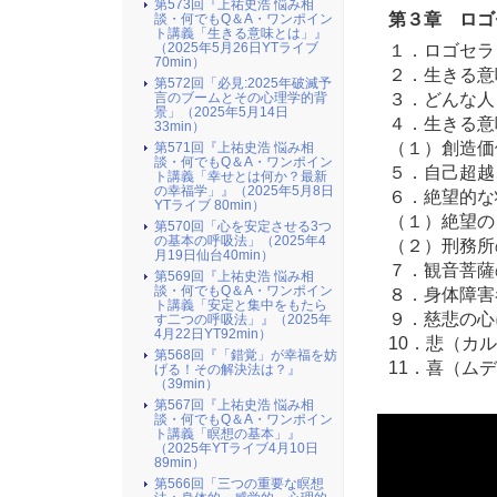
第573回『上祐史浩 悩み相
第３章 ロゴ
談・何でもQ＆A・ワンポイン
ト講義「生きる意味とは」』
１．ロゴセラ
（2025年5月26日YTライブ
70min）
２．生きる意
第572回「必見:2025年破滅予
３．どんな人
言のブームとその心理学的背
景」（2025年5月14日
４．生きる意
33min）
（１）創造価
第571回『上祐史浩 悩み相
談・何でもQ＆A・ワンポイン
５．自己超越
ト講義「幸せとは何か？最新
の幸福学」』（2025年5月8日
６．絶望的な
YTライブ 80min）
（１）絶望の
第570回「心を安定させる3つ
の基本の呼吸法」（2025年4
（２）刑務所
月19日仙台40min）
７．観音菩薩
第569回『上祐史浩 悩み相
談・何でもQ＆A・ワンポイン
８．身体障害
ト講義「安定と集中をもたら
９．慈悲の心
す二つの呼吸法」』（2025年
4月22日YT92min）
10．悲（カ
第568回『「錯覚」が幸福を妨
11．喜（ム
げる！その解決法は？』
（39min）
第567回『上祐史浩 悩み相
談・何でもQ＆A・ワンポイン
ト講義「瞑想の基本」』
（2025年YTライブ4月10日
89min）
第566回「三つの重要な瞑想