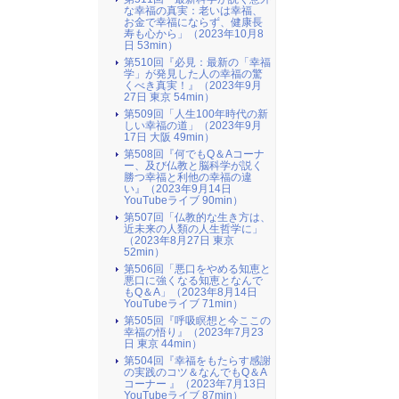
な幸福の真実：老いは幸福、
お金で幸福にならず、健康長
寿も心から」（2023年10月8
日 53min）
第510回『必見：最新の「幸福
学」が発見した人の幸福の驚
くべき真実！』（2023年9月
27日 東京 54min）
第509回「人生100年時代の新
しい幸福の道」（2023年9月
17日 大阪 49min）
第508回『何でもQ＆Aコーナ
ー、及び仏教と脳科学が説く
勝つ幸福と利他の幸福の違
い』（2023年9月14日
YouTubeライブ 90min）
第507回「仏教的な生き方は、
近未来の人類の人生哲学に」
（2023年8月27日 東京
52min）
第506回「悪口をやめる知恵と
悪口に強くなる知恵となんで
もQ＆A」（2023年8月14日
YouTubeライブ 71min）
第505回『呼吸瞑想と今ここの
幸福の悟り』（2023年7月23
日 東京 44min）
第504回『幸福をもたらす感謝
の実践のコツ＆なんでもQ＆A
コーナー 』（2023年7月13日
YouTubeライブ 87min）