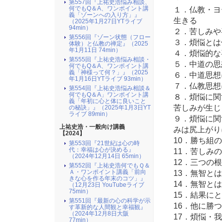
第557回『上祐史浩悩み相談、
何でもQ＆A、ワンポイント講
１．仏教・ヨ
義「ゾーンへの入り方」』
生きる
（2025年1月27日YTライブ
94min）
２．苦しみや
第556回『ゾーン状態（フロー
３．煩悩とは
体験）と仏教の禅定』（2025
年1月11日 74min）
４．煩悩的な
第555回『上祐史浩悩み相談・
５．中道の思
何でもQ＆A、ワンポイント講
義「神様って何？」』（2025
６．中道思想
年1月16日YTライブ 93min）
７．仏教思想
第554回『上祐史浩悩み相談＆
何でもQ＆A」ワンポイント講
８．煩悩に関
義「年初に心と体に良いこと
苦しみが生じ
の秘訣」』（2025年1月3日YT
ライブ 89min）
９．煩悩に関
上祐史浩・一般向け講義
みは尻上がり
【2024】
10．勝ち組
第553回『21世紀は心の時
代：幸福は心が決める』
11．苦しみ
（2024年12月14日 65min）
12．三つの
第552回『上祐史浩何でもＱ＆
Ａ・ワンポイント講義「前向
13．無智と
きな心を作る年末のコツ」』
14．無智と
（12月23日 YouTubeライブ
75min）
15．結果に
第551回『最新の心の科学が示
16．他に勝
す革新的な人間観と幸福観』
（2024年12月8日大阪
17．煩悩・
77min）