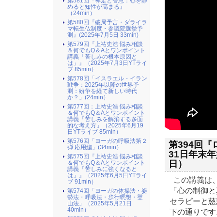
第581回『禅定と智慧：心を静
めると知性が高まる』
（24min）
第580回『破局予言・ダライラ
マ転生仏制度・参議院選挙予
測』(2025年7月5日 33min)
第579回『上祐史浩 悩み相談
＆何でもQ＆Aとワンポイント
講義「苦しみの根本原因と
は」』（2025年7月3日YTライ
ブ 85min）
第578回「イスラエル・イラン
戦争：2025年以降の世界予
測：紛争を経て新しい時代
か？」(24min）
第577回：上祐史浩 悩み相談
＆何でもQ＆Aとワンポイント
講義「苦しみを解消する多面
的な考え方」（2025年6月19
日YTライブ 85min）
第576回「ヨーガの呼吸法第２
第394回『
弾 応用編」(34min）
31日年末年
第575回『上祐史浩 悩み相談
日）
＆何でもQ＆Aとワンポイント
講義「苦しみに強くなると
は」』（2025年6月5日YTライ
この講義は、
ブ 91min）
「心の制御と
第574回「ヨーガの体操法・姿
勢法・呼吸法・歩行瞑想・登
セラピーと慈
山法」（2025年5月21日
40min）
下の通りです