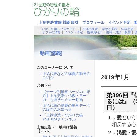
上祐史浩 書籍 対談 取材
プロフィール
イベント予定
「ひかりの輪」公式サイト
団体の概要
思想と実践
仏教思想
オウムの清算
イベント予定
指導員紹介
書籍・対談・取材
動画[講義]
このコーナーについて
上祐代表などの講義の動画の
2019年1月
ご紹介
お知らせ
【テーマ別動画ページのご紹
第396回
介】上祐史浩：仏教・ヨー
ガ・心理学セミナー動画
るには』（20
上祐代表の講義の動画データ
日）
の販売のお知らせ
「上祐史浩・ひかりの輪」
１．愛という
YouTubeチャンネル
相反する心
上祐史浩・一般向け講義
【2026】
２．渇愛・愛