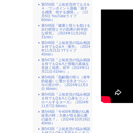
第550回『上祐史浩何でもＱ＆
Ａ・ワンポイント講義「損す
る感情、得する感情」』（12
月6日 YouTubeライブ
80min）
第549回『健康と悟りを助ける
歩行瞑想とその効果の科学的
な研究』（2024年11月24日
31min）
第548回『上祐史浩の悩み相談
＆何でもQ＆A・後半』（2024
年11月21日 YTライブ
40min）
第547回『上祐史浩の悩み相談
＆何でもQ＆Aと情報の真偽を
見抜く知恵』前半（2024年11
月21日 61min）』
第546回『高齢期の悟り（老年
的超越）に繋がる生きづらい
今の世の中』（2024年11月3
日 46min）
第545回『上祐史浩の悩み相談
＆何でもQ＆Aと心身をコント
ロールするヨーガ』（2024年
11月7日 88min）
第544回「今400年周期の仏教
改革の時：大衆が悟る新仏教
の誕生？」（2024年10月19日
40min）
第543回『上祐史浩の悩み相談
＆何でもQAと不安をなくすコ