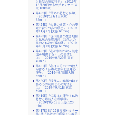
と最新の認知科学』（2019年
12月29日年末年始セミナー 東
京 100min）
第425回『運命の思想と科学』
（2019年12月1日東京
82min）
第424回『心身の健康・心の安
定に役立つ歩行瞑想』（2019
年11月17日大阪 61min）
第423回『現代社会の生き地獄
と仏教の地獄思想：現代人の
孤独と仏教の孤地獄』（2019
年10月13日大阪 61min）
第422回『心の制御の鍵＝無意
識を制御する４つの習慣と
は』（2019年9月29日 東京
40min）
第421回『心は自分の中の他人
が作る！仏教の無我と認知心
理学』（2019年9月8日大阪
66min）
第420回『現代人の幸福の鍵で
ある心の制御とその方法と
は』（2019年9月1日 東京
69min）
第419回『仏教は心理学！仏教
思想と最新人心理学③』
（2019年8月18日 大阪 120
min）
第417回 8月12日夏期セミナー
第3回『仏教は心理学！仏教思