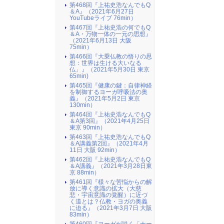
第468回『上祐史浩なんでもQ
＆A』（2021年6月27日
YouTubeライブ 76min）
第467回『上祐史浩の何でもQ
＆A・万物一体の一元の思想』
（2021年6月13日 大阪
75min）
第466回『大乗仏教の悟りの思
想：世界は生ける大いなる
仏」』（2021年5月30日 東京
65min)
第465回『健康の鍵：自律神経
を制御するヨーガ呼吸法の奥
義』（2021年5月2日 東京
130min）
第464回『上祐史浩なんでもQ
＆A第3回』（2021年4月25日
東京 90min）
第463回『上祐史浩なんでもQ
＆A講義第2回』（2021年4月
11日 大阪 92min）
第462回『上祐史浩なんでもQ
＆A講義』（2021年3月28日東
京 88min）
第461回『様々な苦悩からの解
放に導く意識の拡大（大慈
悲・宇宙意識の覚醒）に近づ
く道とは？仏教・ヨガの奥義
に迫る』（2021年3月7日 大阪
83min）