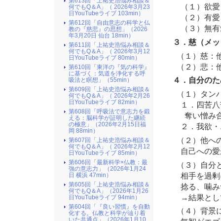
第613回「上祐史浩悩み相談＆
（１）欲愛
何でもQ＆A」（ 2026年3月23
日YouTubeライブ 103min）
（２）有愛
第612回「自由意志の科学と仏
（３）無有
教の『慈悲』の思想」（2026
年3月20日 仙台 18min）
３．慈（メッ
第611回「上祐史浩悩み相談＆
何でもQ＆A」（ 2026年3月12
（１）慈：
日YouTubeライブ 80min）
（２）悲：
第610回「東洋の『気の科学』
に基づく：気道を浄化する呼
４．自分のた
吸法と瞑想」（55min）
第609回「上祐史浩悩み相談＆
（１）タン
何でもQ＆A」（ 2026年2月26
日YouTubeライブ 82min）
１．四苦八
第608回「呼吸法で意志力を鍛
奪い憎み合
える：脳科学が証明した継続
の極意」（2026年2月15日福
２．我欲・
岡 88min）
（２）他への
第607回「上祐史浩悩み相談＆
何でもQ＆A」（ 2026年2月12
自己への愛
日YouTubeライブ 85min）
第606回「最新科学×仏教：最
（３）自分
強の意志力」（2026年1月24
相手を過剰
日 横浜 47min）
第605回「上祐史浩悩み相談＆
捻る、噛み
何でもQ＆A」（2026年1月26
→結果とし
日YouTubeライブ 94min）
第604回「『良い習慣』を自動
（４）背景に
化する。仏教と科学が辿り着
いた共通点」（2026年1月10