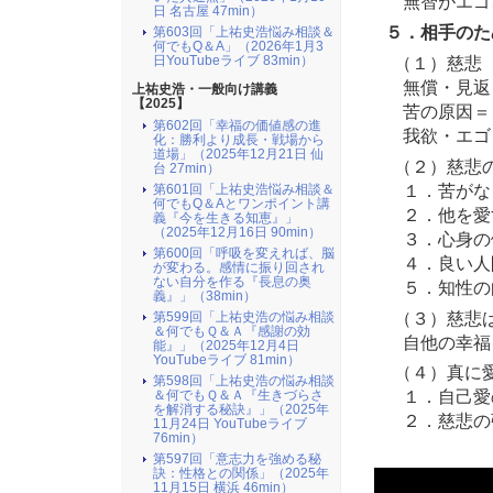
無智がエゴ
日 名古屋 47min）
５．相手のた
第603回「上祐史浩悩み相談＆
何でもQ＆A」（2026年1月3
（１）慈悲
日YouTubeライブ 83min）
無償・見返
上祐史浩・一般向け講義
【2025】
苦の原因＝
第602回「幸福の価値感の進
我欲・エゴ
化：勝利より成長・戦場から
道場」（2025年12月21日 仙
（２）慈悲
台 27min）
１．苦がな
第601回「上祐史浩悩み相談＆
何でもQ＆Aとワンポイント講
２．他を愛
義『今を生きる知恵』」
（2025年12月16日 90min）
３．心身の
第600回「呼吸を変えれば、脳
４．良い人
が変わる。感情に振り回され
ない自分を作る『長息の奥
５．知性の
義』」（38min）
（３）慈悲
第599回「上祐史浩の悩み相談
＆何でもＱ＆Ａ『感謝の効
自他の幸福
能』」（2025年12月4日
YouTubeライブ 81min）
（４）真に愛
第598回「上祐史浩の悩み相談
１．自己愛
＆何でもＱ＆Ａ『生きづらさ
を解消する秘訣』​」（2025年
２．慈悲の
11月24日 YouTubeライブ
76min）
第597回「意志力を強める秘
訣：性格との関係」（2025年
11月15日 横浜 46min）