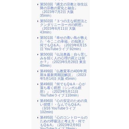
第503回『縄文の宗教と弥生以
降の宗教の変化と融合』
（2023年7月2日 大阪
35min）
第502回『３つの主な瞑想法と
クンダリニーヨーガの瞑想』
（2023年6月11日 大阪
43min）
第501回『幸せの青い鳥が教え
た「今ここの幸福」の知恵と
何でもQ＆A』（2023年6月15
日 YouTubeライブ 92min）
第500回『仏法奥義：自ら苦し
みを招く人の心理の罠とは何
か？』（2023年5月28日 東京
40min）
第499回「仏教変革の400年周
期＆最新周期説解説」（2023
年5月14日 大阪 45min）
第498回『何でもQ＆A・心が
落ち着く瞑想（シンボル瞑
想）』（2023年5月11日
YouTubeライブ 110min）
第496回『心の安定のための良
い習慣！・なんでもQ＆A』
（3/16 YouTubeライブ
102min)
第495回『心のコントロールの
ための呼吸法と考え方・何で
もQ＆A』（2023年2月9日
YouTubeライブ 78min）