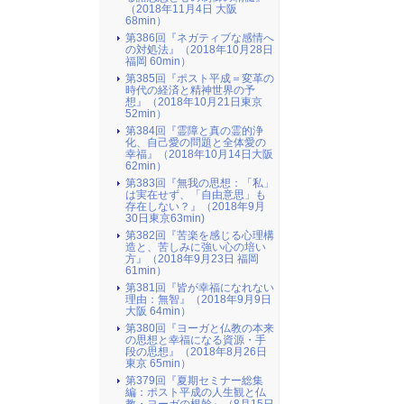
（2018年11月4日 大阪
68min）
第386回『ネガティブな感情へ
の対処法』（2018年10月28日
福岡 60min）
第385回『ポスト平成＝変革の
時代の経済と精神世界の予
想』（2018年10月21日東京
52min）
第384回『霊障と真の霊的浄
化、自己愛の問題と全体愛の
幸福』（2018年10月14日大阪
62min）
第383回『無我の思想：「私」
は実在せず、「自由意思」も
存在しない？』（2018年9月
30日東京63min)
第382回『苦楽を感じる心理構
造と、苦しみに強い心の培い
方』（2018年9月23日 福岡
61min）
第381回『皆が幸福になれない
理由：無智』（2018年9月9日
大阪 64min）
第380回『ヨーガと仏教の本来
の思想と幸福になる資源・手
段の思想』（2018年8月26日
東京 65min）
第379回『夏期セミナー総集
編：ポスト平成の人生観と仏