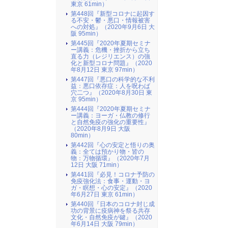
東京 61min）
第448回『新型コロナに起因す
る不安・鬱・悪口・情報被害
への対処』（2020年9月6日 大
阪 95min）
第445回『2020年夏期セミナ
ー講義：危機・挫折から立ち
直る力（レジリエンス）の強
化と新型コロナ問題』（2020
年8月12日 東京 97min）
第447回『悪口の科学的な不利
益：悪口依存症：人を呪わば
穴二つ』（2020年8月30日 東
京 95min）
第444回『2020年夏期セミナ
ー講義：ヨーガ・仏教の修行
と自然免疫の強化の重要性』
（2020年8月9日 大阪
80min）
第442回『心の安定と悟りの奥
義：全ては預かり物・皆の
物：万物循環』（2020年7月
12日 大阪 71min）
第441回『必見！コロナ予防の
免疫強化法：食事・運動・ヨ
ガ・瞑想・心の安定』（2020
年6月27日 東京 61min）
第440回『日本のコロナ封じ成
功の背景に疫病神を祭る共存
文化・自然免疫が鍵』（2020
年6月14日 大阪 79min）