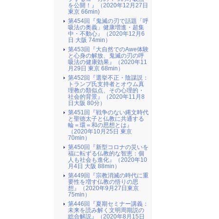
を公開！』（2020年12月27日
東京 66min)
第454回『鬼滅の刃で話題「呼
吸法の奥義」健康増進・超集
中・不動心』（2020年12月6
日 大阪 74min）
第453回『大自然でのAwe体験
と心身の解放、鬼滅の刃の呼
吸法の健康効果』（2020年11
月29日 東京 68min）
第452回『選挙不正・陰謀説：
トランプ氏支持者とオウム真
理教の類似点、その心理的・
社会的背景』（2020年11月8
日大阪 80分）
第451回『戦争のない縄文時代
と聖徳太子と仏教に共通する
輪＝環＝和の思想とは』
（2020年10月25日 東京
70min）
第450回『新型コロナの災いを
福に転ずる仏教的な智恵：個
人も社会も進化』（2020年10
月4日 大阪 88min）
第449回『宗教消滅の時代に重
要性を増す仏教の悟りの思
想』（2020年9月27日東京
75min）
第446回『夏期セミナー講義：
未来を読み解く文明周期説の
総合解説』（2020年8月15日