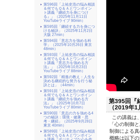
第596回「上祐史浩の悩み相談
＆何でもＱ＆Ａとワンポイン
ト講義『継続力を身につけ
る』​」（2025年11月11日
YouTubeライブ 90min）
第595回「継続する力を身につ
ける秘訣」（2025年11月2日
大阪 27min）
第594回「意志力を強める科
学」（2025年10月26日 東京
48min）
第593回「上祐史浩の悩み相談
＆何でもＱ＆Ａとワンポイン
ト講義『意志力を強める方
法』​」（2025年10月23日
YouTubeライブ 88min）
第592回「精進の教え：人生を
決める継続的な努力を行う秘
訣とは」（44min）
第591回「上祐史浩の悩み相談
＆何でもＱ＆Ａとワンポイン
ト講義『継続力を強める方
第395回
法』​」（2025年10月7日
（2019年1
YouTubeライブ 80min）
第590回「意志の力を強める4
この講義は、
つの秘訣：環境・健康・思
考・継続」（2025年9月28日
「心の制御と
東京 40min）
制御による真
第589回「上祐史浩の悩み相談
＆何でもＱ＆Ａとワンポイン
概略は以下の
ト講義『ポジティブな心を作