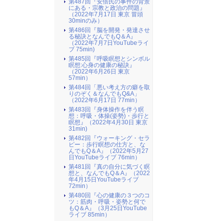
第487回『安倍氏の事件の背景
にある・宗教と政治の問題』
（2022年7月17日 東京 冒頭
30minのみ）
第486回『脳を開発・発達させ
る秘訣となんでもQ＆A』
（2022年7月7日YouTubeライ
ブ 75min)
第485回『呼吸瞑想とシンボル
瞑想:心身の健康の秘訣』
（2022年6月26日 東京
57min）
第484回「悪い考え方の癖を取
りのぞく＆なんでもQ&A」
（2022年6月17日 77min）
第483回『身体操作を伴う瞑
想：呼吸・体操(姿勢)・歩行と
瞑想』（2022年4月30日 東京
31min)
第482回『ウォーキング・セラ
ピー：歩行瞑想の仕方と、な
んでもQ＆A』（2022年5月27
日YouTubeライブ 76min）
第481回『真の自分に気づく瞑
想と、なんでもQ＆A』（2022
年4月15日YouTubeライブ
72min）
第480回『心の健康の３つのコ
ツ：筋肉・呼吸・姿勢と何で
もQ＆A』（3月25日YouTube
ライブ 85min）