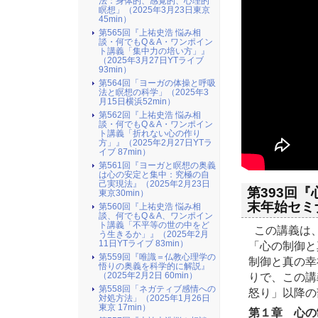
法：身体的、感覚的、心理的
瞑想」（2025年3月23日東京
45min）
第565回『上祐史浩 悩み相
談・何でもQ＆A・ワンポイン
ト講義「集中力の培い方」』
（2025年3月27日YTライブ
93min）
第564回「ヨーガの体操と呼吸
法と瞑想の科学」（2025年3
月15日横浜52min）
第562回『上祐史浩 悩み相
談・何でもQ＆A・ワンポイン
ト講義「折れない心の作り
方」』（2025年2月27日YTラ
イブ 87min）
第561回『ヨーガと瞑想の奥義
は心の安定と集中：究極の自
己実現法』（2025年2月23日
第393回『
東京30min）
末年始セミナ
第560回『上祐史浩 悩み相
談、何でもQ＆A、ワンポイン
ト講義「不平等の世の中をど
この講義は、
う生きるか」』（2025年2月
11日YTライブ 83min）
「心の制御と
第559回『唯識＝仏教心理学の
制御と真の幸
悟りの奥義を科学的に解説』
りで、この講
（2025年2月2日 60min）
第558回「ネガティブ感情への
怒り」以降の
対処方法」（2025年1月26日
東京 17min）
第１章 心の