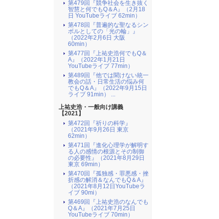
第479回『競争社会を生き抜く
智慧と何でもQ＆A』（2月18
日 YouTubeライブ 62min）
第478回『普遍的な聖なるシン
ボルとしての「光の輪」』
（2022年2月6日 大阪
60min）
第477回『上祐史浩何でもQ＆
A』（2022年1月21日
YouTubeライブ 77min）
第489回『他では聞けない統一
教会の話・日常生活の悩み何
でもQ＆A』（2022年9月15日
ライブ 91min） ...
上祐史浩・一般向け講義
【2021】
第472回『祈りの科学』
（2021年9月26日 東京
62min）
第471回『進化心理学が解明す
る人の感情の根源とその制御
の必要性』（2021年8月29日
東京 69min）
第470回『孤独感・罪悪感・挫
折感の解消＆なんでもQ＆A』
（2021年8月12日YouTubeラ
イブ 90mi）
第469回『上祐史浩のなんでも
Q＆A』（2021年7月25日
YouTubeライブ 70min）