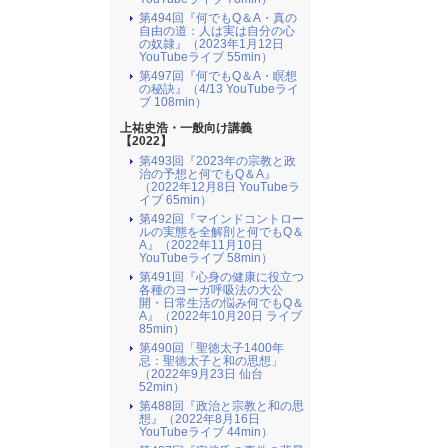
第494回『何でもQ＆A・真の
自由の道：人は実は自分の心
の奴隷』（2023年1月12日
YouTubeライブ 55min）
第497回『何でもQ＆A・瞑想
の秘訣』（4/13 YouTubeライ
ブ 108min）
上祐史浩・一般向け講義
【2022】
第493回『2023年の宗教と政
治の予想と何でもQ＆A』
（2022年12月8日 YouTubeラ
イブ 65min）
第492回『マインドコントロー
ルの実態を全解剖と何でもQ＆
A』（2022年11月10日
YouTubeライブ 58min）
第491回『心身の健康に役立つ
各種のヨーガ呼吸法の大公
開・日常生活の悩み何でもQ＆
A』（2022年10月20日 ライブ
85min）
第490回「聖徳太子1400年
忌：聖徳太子と和の思想」
（2022年9月23日 仙台
52min）
第488回『政治と宗教と和の思
想』（2022年8月16日
YouTubeライブ 44min）