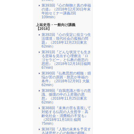
第393回『心の制御と真の幸福
の道』（2018年12月30日年末
年始セミナー講義2回
109min）
上祐史浩・一般向け講義
【2018】
第392回『心の安定に役立つ生
活環境：現代社会の孤独の問
題』（2018年12月23日東京
62min）
第391回『どんな状況でも生き
る意味を見出す心理療法「ロ
ゴセラピー」と仏教の慈悲の
思想』（2018年12月16日福岡
67min)
第390回『仏教思想の精髄：煩
悩が苦の原因・慈悲が幸福の
条件』（2018年12月9日 大阪
62min）
第389回『自我意識と悟りの意
識、循環の中の上昇期の思
想』（2018年11月25日東京
62min）
第388回『未来の苦を直視して
対処する仏陀の人生哲学：高
齢化社会・消費税の不安も』
（2018年11月18日 福岡
75min）
第387回『人類の未来を予見す
る諸思想と心の制御の精髄』