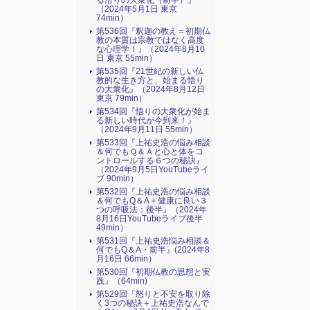
る悟りの大衆化（前半）』
（2024年5月1日 東京
74min）
第536回『釈迦の教え＝初期仏
教の本質は宗教ではなく高度
な心理学！』（2024年8月10
日 東京 55min）
第535回『21世紀の新しい仏
教的な生き方と、始まる悟り
の大衆化』（2024年8月12日
東京 79min）
第534回『悟りの大衆化が始ま
る新しい時代が今到来！』
（2024年9月11日 55min）
第533回『上祐史浩の悩み相談
＆何でもＱ＆Ａと心と体をコ
ントロールする６つの秘訣』
（2024年9月5日YouTubeライ
ブ 90min）
第532回『上祐史浩の悩み相談
＆何でもQ＆A＋健康に良い３
つの呼吸法：後半』（2024年
8月16日YouTubeライブ後半
49min）
第531回『上祐史浩悩み相談＆
何でもQ＆A・前半』(2024年8
月16日 66min）
第530回『初期仏教の思想と実
践』（64min)
第529回「怒りと不安を取り除
く3つの秘訣＋上祐史浩なんで