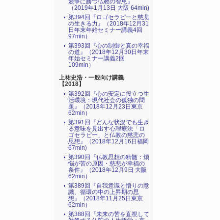
競争に勝つ仏教の智恵』
（2019年1月13日 大阪 64min)
第394回『ロゴセラピーと慈悲
の生きる力』（2018年12月31
日年末年始セミナー講義4回
97min）
第393回『心の制御と真の幸福
の道』（2018年12月30日年末
年始セミナー講義2回
109min）
上祐史浩・一般向け講義
【2018】
第392回『心の安定に役立つ生
活環境：現代社会の孤独の問
題』（2018年12月23日東京
62min）
第391回『どんな状況でも生き
る意味を見出す心理療法「ロ
ゴセラピー」と仏教の慈悲の
思想』（2018年12月16日福岡
67min)
第390回『仏教思想の精髄：煩
悩が苦の原因・慈悲が幸福の
条件』（2018年12月9日 大阪
62min）
第389回『自我意識と悟りの意
識、循環の中の上昇期の思
想』（2018年11月25日東京
62min）
第388回『未来の苦を直視して