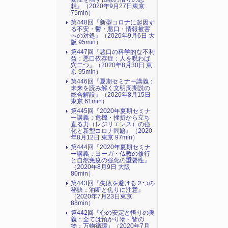
想』（2020年9月27日東京
75min）
第448回『新型コロナに起因す
る不安・鬱・悪口・情報被害
への対処』（2020年9月6日 大
阪 95min）
第447回『悪口の科学的な不利
益：悪口依存症：人を呪わば
穴二つ』（2020年8月30日 東
京 95min）
第446回『夏期セミナー講義：
未来を読み解く文明周期説の
総合解説』（2020年8月15日
東京 61min）
第445回『2020年夏期セミナ
ー講義：危機・挫折から立ち
直る力（レジリエンス）の強
化と新型コロナ問題』（2020
年8月12日 東京 97min）
第444回『2020年夏期セミナ
ー講義：ヨーガ・仏教の修行
と自然免疫の強化の重要性』
（2020年8月9日 大阪
80min）
第443回『失敗を避ける２つの
秘訣：油断と焦りに注意』
（2020年7月23日東京
88min）
第442回『心の安定と悟りの奥
義：全ては預かり物・皆の
物：万物循環』（2020年7月