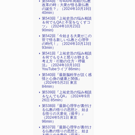
第544回「今400年周期の仏教
改革の時：大衆が悟る新仏教
の誕生？」（2024年10月19日
40min）
第543回『上祐史浩の悩み相談
＆何でもQAと不安をなくすコ
ツ』（2024年10月23日
90min)
第542回「今始まる大衆がこの
世で悟る新しい仏教と心理学
の時代！」（2024年10月13日
93min）
第541回『上祐史浩の悩み相談
＆何でもＱＡと怒りが静まる
考え方・行動の仕方・呼吸
法』（2024年10月10日
YouTubeライブ 86min）
第540回『最新脳科学が説く感
情と心身の健康と関係』
（2024年5月2日 東京
84min）
第539回『上祐史浩の悩み相談
＆なんでもQA』（2024年9月
26日 85min）
第538回『最新心理学が裏付け
る仏教の悟りの思想と、始ま
る悟りの大衆化（後半）』
（2024年5月1日 東京
96min）
第537回『最新心理学が裏付け
る仏教の悟りの思想と、始ま