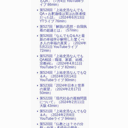
もQA」（7月4日 YouTubeラ
イブ 86min）
第528回「上祐史浩なんでも
QA＋お釈迦様は実はお医者様
だった話」（2024年6月13日
YTライブ 76min）
第527回「解脱の思想・自我執
着の超越とは」（57min）
第526回『なんでもQ＆Aと最
新の幸福学が解明した驚くべ
き人の幸福の真実 』（2024年
5月21日 YouTubeライブ
72min）
第525回『上祐史浩なんでも
QA相談：職場、家庭、結構、
宗教etc』（2024年4月11日
YouTubeライブ 82min）
第524回『上祐史浩なんでもQ
＆A』（2024年3月14日
YouTubeライブ 90min）
第523回「2024年日本と世界
の展望」（2024年2月17日
50min）
第522回「現代社会の孤独問題
について」（2024年2月11日
大阪 43min）
第521回『上祐史浩なんでもQ
＆A』（2024年2月8日
YouTubeライブ 94min）
第520回『仏教とは？その分
裂・分派・多様化の歴史』