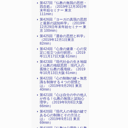
第427回『仏教の無我の思想・
四念処』（2019年12月30日年
末年始セミナー 東京
111min）
第426回『ヨーガの真我の思想
と最新の認知科学』（2019年
12月29日年末年始セミナー 東
京 100min）
第425回『運命の思想と科学』
（2019年12月1日東京
82min）
第424回『心身の健康・心の安
定に役立つ歩行瞑想』（2019
年11月17日大阪 61min）
第423回『現代社会の生き地獄
と仏教の地獄思想：現代人の
孤独と仏教の孤地獄』（2019
年10月13日大阪 61min）
第422回『心の制御の鍵＝無意
識を制御する４つの習慣と
は』（2019年9月29日 東京
40min）
第421回『心は自分の中の他人
が作る！仏教の無我と認知心
理学』（2019年9月8日大阪
66min）
第420回『現代人の幸福の鍵で
ある心の制御とその方法と
は』（2019年9月1日 東京
69min）