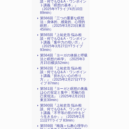
談・何でもQ＆A・ワンポイン
ト講義「瞑想の基本」』
（2025年YTライブ4月10日
89min）
第566回「三つの重要な瞑想
法：身体的、感覚的、心理的
瞑想」（2025年3月23日東京
45min）
第565回『上祐史浩 悩み相
談・何でもQ＆A・ワンポイン
ト講義「集中力の培い方」』
（2025年3月27日YTライブ
93min）
第564回「ヨーガの体操と呼吸
法と瞑想の科学」（2025年3
月15日横浜52min）
第562回『上祐史浩 悩み相
談・何でもQ＆A・ワンポイン
ト講義「折れない心の作り
方」』（2025年2月27日YTラ
イブ 87min）
第561回『ヨーガと瞑想の奥義
は心の安定と集中：究極の自
己実現法』（2025年2月23日
東京30min）
第560回『上祐史浩 悩み相
談、何でもQ＆A、ワンポイン
ト講義「不平等の世の中をど
う生きるか」』（2025年2月
11日YTライブ 83min）
第559回『唯識＝仏教心理学の