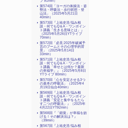
ブ 91min）
第574回「ヨーガの体操法・姿
勢法・呼吸法・歩行瞑想・登
山法」（2025年5月21日
40min）
第573回『上祐史浩 悩み相
談・何でもQ＆A・ワンポイン
ト講義「生きる意味とは」』
（2025年5月26日YTライブ
70min）
第572回「必見:2025年破滅予
言のブームとその心理学的背
景」（2025年5月14日
33min）
第571回『上祐史浩 悩み相
談・何でもQ＆A・ワンポイン
ト講義「幸せとは何か？最新
の幸福学」』（2025年5月8日
YTライブ 80min）
第570回「心を安定させる3つ
の基本の呼吸法」（2025年4
月19日仙台40min）
第569回『上祐史浩 悩み相
談・何でもQ＆A・ワンポイン
ト講義「安定と集中をもたら
す二つの呼吸法」』（2025年
4月22日YT92min）
第568回『「錯覚」が幸福を妨
げる！その解決法は？』
（39min）
第567回『上祐史浩 悩み相