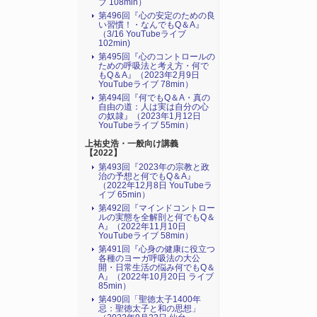
ブ 108min）
第496回『心の安定のための良
い習慣！・なんでもQ＆A』
（3/16 YouTubeライブ
102min)
第495回『心のコントロールの
ための呼吸法と考え方・何で
もQ＆A』（2023年2月9日
YouTubeライブ 78min）
第494回『何でもQ＆A・真の
自由の道：人は実は自分の心
の奴隷』（2023年1月12日
YouTubeライブ 55min）
上祐史浩・一般向け講義
【2022】
第493回『2023年の宗教と政
治の予想と何でもQ＆A』
（2022年12月8日 YouTubeラ
イブ 65min）
第492回『マインドコントロー
ルの実態を全解剖と何でもQ＆
A』（2022年11月10日
YouTubeライブ 58min）
第491回『心身の健康に役立つ
各種のヨーガ呼吸法の大公
開・日常生活の悩み何でもQ＆
A』（2022年10月20日 ライブ
85min）
第490回「聖徳太子1400年
忌：聖徳太子と和の思想」