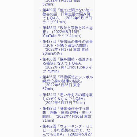
（2022年9月23日 仙台
52min）
第489回『他では聞けない統一
教会の話・日常生活の悩み何
でもQ＆A』（2022年9月15日
ライブ 91min） ...
第488回『政治と宗教と和の思
想』（2022年8月16日
YouTubeライブ 44min）
第487回『安倍氏の事件の背景
にある・宗教と政治の問題』
（2022年7月17日 東京 冒頭
30minのみ）
第486回『脳を開発・発達させ
る秘訣となんでもQ＆A』
（2022年7月7日YouTubeライ
ブ 75min)
第485回『呼吸瞑想とシンボル
瞑想:心身の健康の秘訣』
（2022年6月26日 東京
57min）
第484回「悪い考え方の癖を取
りのぞく＆なんでもQ&A」
（2022年6月17日 77min）
第483回『身体操作を伴う瞑
想：呼吸・体操(姿勢)・歩行と
瞑想』（2022年4月30日 東京
31min)
第482回『ウォーキング・セラ
ピー：歩行瞑想の仕方と、な
んでもQ＆A』（2022年5月27