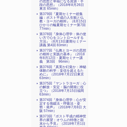
の思想と幸福になる資源・手
段の思想』（2018年8月26日
東京 65min）
第379回『夏期セミナー総集
編：ポスト平成の人生観と仏
教・ヨーガの根幹』（8月15日
ひかりの輪夏期セミナー第7回
77min）
第378回『身体心理学：体の使
い方で心をコントロールする
方法』（8月13日夏期セミナー
講義 第4回 83min）
第377回『仏教とヨーガの思想
の根幹と実践の基本』（2018
年8月12日・夏期セミナー講
義 第3回 96min）
第376回『真実か幻覚か：神秘
体験の科学：妄信を超えるた
めに』（2018年7月22日東京
63min）
第375回『マントラヨーガ：心
の解放・安定・脳の開発に役
立つ』（2018年7月15日福岡
63min）
第374回『身体心理学：心が安
定する弛緩法・呼吸法・姿
勢・発声』（2018年7月8日 大
阪 57min）
第373回『ポスト平成の精神世
界の展望：オウムの特徴と顛
末から予見』（2018年7月1日