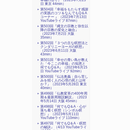
幸福の悟り』（2023年7月23
日 東京 44min）
第504回『幸福をもたらす感謝
の実践のコツ＆なんでもQ＆A
コーナー 』（2023年7月13日
YouTubeライブ 87min）
第503回『縄文の宗教と弥生以
降の宗教の変化と融合』
（2023年7月2日 大阪
35min）
第502回『３つの主な瞑想法と
クンダリニーヨーガの瞑想』
（2023年6月11日 大阪
43min）
第501回『幸せの青い鳥が教え
た「今ここの幸福」の知恵と
何でもQ＆A』（2023年6月15
日 YouTubeライブ 92min）
第500回『仏法奥義：自ら苦し
みを招く人の心理の罠とは何
か？』（2023年5月28日 東京
40min）
第499回「仏教変革の400年周
期＆最新周期説解説」（2023
年5月14日 大阪 45min）
第498回『何でもQ＆A・心が
落ち着く瞑想（シンボル瞑
想）』（2023年5月11日
YouTubeライブ 110min）
第497回『何でもQ＆A・瞑想
の秘訣』（4/13 YouTubeライ