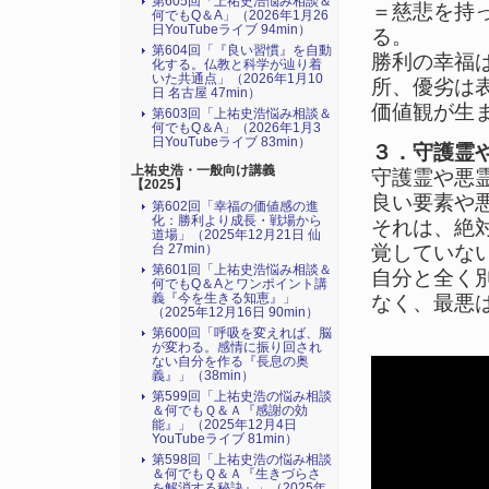
第605回「上祐史浩悩み相談＆
＝慈悲を持
何でもQ＆A」（2026年1月26
日YouTubeライブ 94min）
る。
第604回「『良い習慣』を自動
勝利の幸福
化する。仏教と科学が辿り着
いた共通点」（2026年1月10
所、優劣は
日 名古屋 47min）
価値観が生
第603回「上祐史浩悩み相談＆
何でもQ＆A」（2026年1月3
日YouTubeライブ 83min）
３．守護霊
上祐史浩・一般向け講義
守護霊や悪
【2025】
良い要素や
第602回「幸福の価値感の進
化：勝利より成長・戦場から
それは、絶
道場」（2025年12月21日 仙
覚していな
台 27min）
第601回「上祐史浩悩み相談＆
自分と全く
何でもQ＆Aとワンポイント講
義『今を生きる知恵』」
なく、最悪
（2025年12月16日 90min）
第600回「呼吸を変えれば、脳
が変わる。感情に振り回され
ない自分を作る『長息の奥
義』」（38min）
第599回「上祐史浩の悩み相談
＆何でもＱ＆Ａ『感謝の効
能』」（2025年12月4日
YouTubeライブ 81min）
第598回「上祐史浩の悩み相談
＆何でもＱ＆Ａ『生きづらさ
を解消する秘訣』​」（2025年