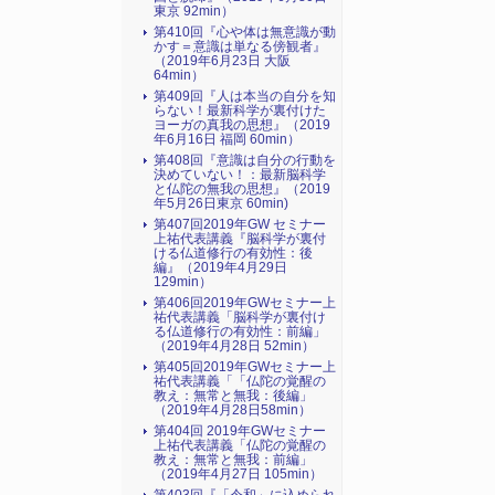
東京 92min）
第410回『心や体は無意識が動
かす＝意識は単なる傍観者』
（2019年6月23日 大阪
64min）
第409回『人は本当の自分を知
らない！最新科学が裏付けた
ヨーガの真我の思想』（2019
年6月16日 福岡 60min）
第408回『意識は自分の行動を
決めていない！：最新脳科学
と仏陀の無我の思想』（2019
年5月26日東京 60min)
第407回2019年GW セミナー
上祐代表講義『脳科学が裏付
ける仏道修行の有効性：後
編』（2019年4月29日
129min）
第406回2019年GWセミナー上
祐代表講義「脳科学が裏付け
る仏道修行の有効性：前編」
（2019年4月28日 52min）
第405回2019年GWセミナー上
祐代表講義「「仏陀の覚醒の
教え：無常と無我：後編」
（2019年4月28日58min）
第404回 2019年GWセミナー
上祐代表講義「仏陀の覚醒の
教え：無常と無我：前編」
（2019年4月27日 105min）