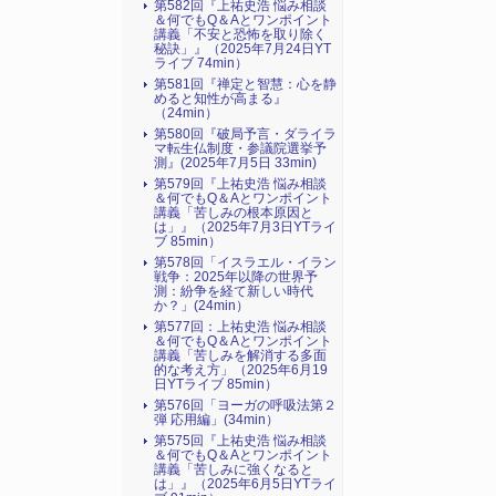
第582回『上祐史浩 悩み相談
＆何でもQ＆Aとワンポイント
講義「不安と恐怖を取り除く
秘訣」』（2025年7月24日YT
ライブ 74min）
第581回『禅定と智慧：心を静
めると知性が高まる』
（24min）
第580回『破局予言・ダライラ
マ転生仏制度・参議院選挙予
測』(2025年7月5日 33min)
第579回『上祐史浩 悩み相談
＆何でもQ＆Aとワンポイント
講義「苦しみの根本原因と
は」』（2025年7月3日YTライ
ブ 85min）
第578回「イスラエル・イラン
戦争：2025年以降の世界予
測：紛争を経て新しい時代
か？」(24min）
第577回：上祐史浩 悩み相談
＆何でもQ＆Aとワンポイント
講義「苦しみを解消する多面
的な考え方」（2025年6月19
日YTライブ 85min）
第576回「ヨーガの呼吸法第２
弾 応用編」(34min）
第575回『上祐史浩 悩み相談
＆何でもQ＆Aとワンポイント
講義「苦しみに強くなると
は」』（2025年6月5日YTライ