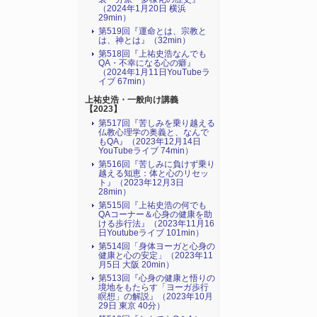
（2024年1月20日 横浜
29min）
第519回『運命とは、宗教と
は、神とは』（32min）
第518回『上祐史浩なんでも
QA・不幸になる心の癖』
（2024年1月11日YouTubeラ
イブ 67min）
上祐史浩・一般向け講義
【2023】
第517回『苦しみを乗り越える
仏教心理学の奥義と、なんで
もQA』（2023年12月14日
YouTubeライブ 74min）
第516回『苦しみに負けず乗り
越える知恵：体と心のリセッ
ト』（2023年12月3日
28min）
第515回『上祐史浩の何でも
QAコーナー＆心身の健康を助
ける歩行法』（2023年11月16
日Youtubeライブ 101min）
第514回「身体ヨーガと心身の
健康と心の安定」（2023年11
月5日 大阪 20min）
第513回『心身の健康と悟りの
境地をもたらす「ヨーガ歩行
瞑想」の解説』（2023年10月
29日 東京 40分）