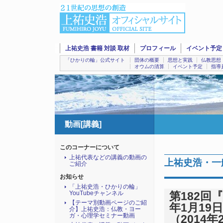
上祐史浩 書籍 対談 取材
プロフィール
イベント予定
「ひかりの輪」公式サイト
団体の概要
思想と実践
仏教思想
オウムの清算
イベント予定
指導
動画[講義]
このコーナーについて
上祐代表などの講義の動画の
上祐史浩・一般
ご紹介
お知らせ
「上祐史浩・ひかりの輪」
YouTubeチャンネル
第182回
【テーマ別動画ページのご紹
年1月19日
介】上祐史浩：仏教・ヨー
ガ・心理学セミナー動画
（2014年