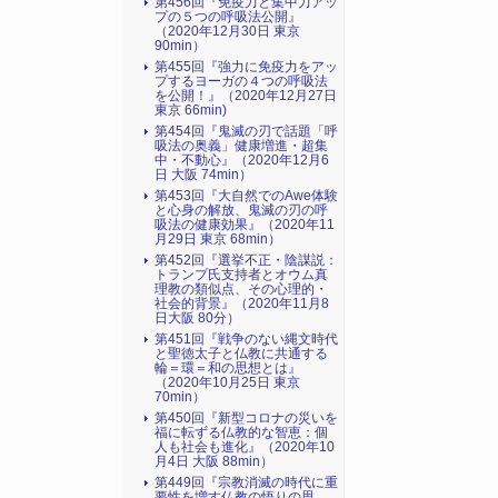
第456回『免疫力と集中力アッ
プの５つの呼吸法公開』
（2020年12月30日 東京
90min）
第455回『強力に免疫力をアッ
プするヨーガの４つの呼吸法
を公開！』（2020年12月27日
東京 66min)
第454回『鬼滅の刃で話題「呼
吸法の奥義」健康増進・超集
中・不動心』（2020年12月6
日 大阪 74min）
第453回『大自然でのAwe体験
と心身の解放、鬼滅の刃の呼
吸法の健康効果』（2020年11
月29日 東京 68min）
第452回『選挙不正・陰謀説：
トランプ氏支持者とオウム真
理教の類似点、その心理的・
社会的背景』（2020年11月8
日大阪 80分）
第451回『戦争のない縄文時代
と聖徳太子と仏教に共通する
輪＝環＝和の思想とは』
（2020年10月25日 東京
70min）
第450回『新型コロナの災いを
福に転ずる仏教的な智恵：個
人も社会も進化』（2020年10
月4日 大阪 88min）
第449回『宗教消滅の時代に重
要性を増す仏教の悟りの思