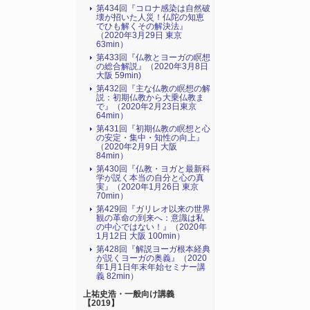
第434回『コロナ感染は自然破
壊が招いた人災！仏陀の知恵
でひも解くその解決法』
（2020年3月29日 東京
63min）
第433回『仏教とヨーガの瞑想
の総合解説』（2020年3月8日
大阪 59min)
第432回『主な仏教の瞑想の解
説：初期仏教から大乗仏教ま
で』（2020年2月23日東京
64min）
第431回『初期仏教の瞑想と心
の安定・集中・知性の向上』
（2020年2月9日 大阪
84min）
第430回『仏教・ヨガと最新科
学が説く本当の自分と心の真
実』（2020年1月26日 東京
70min）
第429回『ガリレオ以来の世界
観の革命の到来へ：意識は私
の中心ではない！』（2020年
1月12日 大阪 100min）
第428回『解説ヨーガ根本経典
が説くヨーガの奥義』（2020
年1月1日年末年始セミナー講
義 82min）
上祐史浩・一般向け講義
【2019】