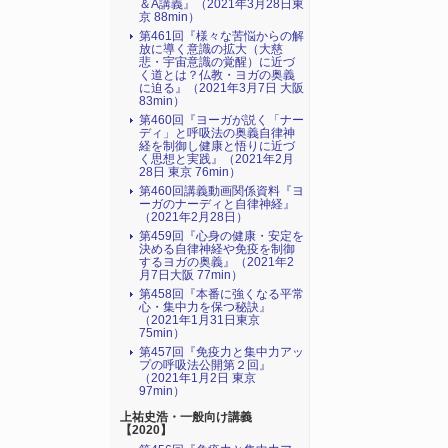
＆A講義』（2021年3月28日東
京 88min）
第461回『様々な苦悩からの解
放に導く意識の拡大（大慈
悲・宇宙意識の覚醒）に近づ
く道とは？仏教・ヨガの奥義
に迫る』（2021年3月7日 大阪
83min）
第460回『ヨーガが説く「ナー
ディ」と呼吸法の奥義自律神
経を制御し健康と悟りに近づ
く思想と実践』（2021年2月
28日 東京 76min）
第460回講義動画関係資料『ヨ
ーガのナーディと自律神経』
（2021年2月28日）
第459回『心身の健康・安定を
決める自律神経や免疫を制御
するヨガの奥義』（2021年2
月7日大阪 77min）
第458回『本番に強くなる平常
心・集中力を保つ秘訣』
（2021年1月31日東京
75min）
第457回『免疫力と集中力アッ
プの呼吸法公開第２回』
（2021年1月2日 東京
97min）
上祐史浩・一般向け講義
【2020】