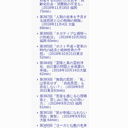
対処する仏陀の人生哲学：高
齢化社会・消費税の不安も』
（2018年11月18日 福岡
75min）
第387回『人類の未来を予見す
る諸思想と心の制御の精髄』
（2018年11月4日 大阪
68min）
第386回『ネガティブな感情へ
の対処法』（2018年10月28日
福岡 60min）
第385回『ポスト平成＝変革の
時代の経済と精神世界の予
想』（2018年10月21日東京
52min）
第384回『霊障と真の霊的浄
化、自己愛の問題と全体愛の
幸福』（2018年10月14日大阪
62min）
第383回『無我の思想：「私」
は実在せず、「自由意思」も
存在しない？』（2018年9月
30日東京63min)
第382回『苦楽を感じる心理構
造と、苦しみに強い心の培い
方』（2018年9月23日 福岡
61min）
第381回『皆が幸福になれない
理由：無智』（2018年9月9日
大阪 64min）
第380回『ヨーガと仏教の本来