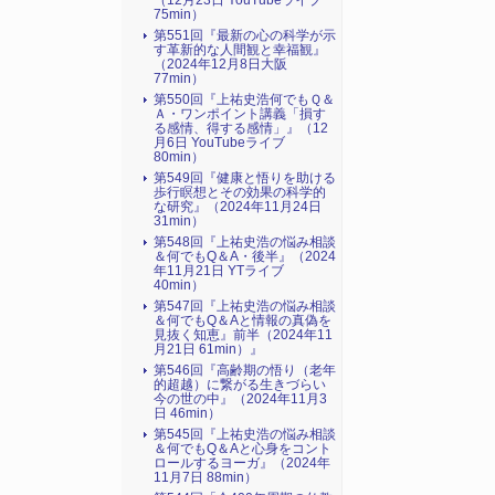
（12月23日 YouTubeライブ
75min）
第551回『最新の心の科学が示
す革新的な人間観と幸福観』
（2024年12月8日大阪
77min）
第550回『上祐史浩何でもＱ＆
Ａ・ワンポイント講義「損す
る感情、得する感情」』（12
月6日 YouTubeライブ
80min）
第549回『健康と悟りを助ける
歩行瞑想とその効果の科学的
な研究』（2024年11月24日
31min）
第548回『上祐史浩の悩み相談
＆何でもQ＆A・後半』（2024
年11月21日 YTライブ
40min）
第547回『上祐史浩の悩み相談
＆何でもQ＆Aと情報の真偽を
見抜く知恵』前半（2024年11
月21日 61min）』
第546回『高齢期の悟り（老年
的超越）に繋がる生きづらい
今の世の中』（2024年11月3
日 46min）
第545回『上祐史浩の悩み相談
＆何でもQ＆Aと心身をコント
ロールするヨーガ』（2024年
11月7日 88min）