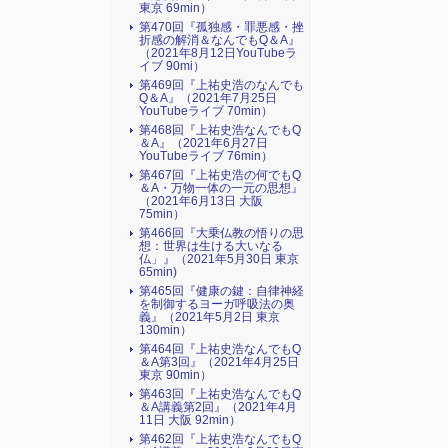
東京 69min）
第470回『孤独感・罪悪感・挫
折感の解消＆なんでもQ＆A』
（2021年8月12日YouTubeラ
イブ 90mi）
第469回『上祐史浩のなんでも
Q＆A』（2021年7月25日
YouTubeライブ 70min）
第468回『上祐史浩なんでもQ
＆A』（2021年6月27日
YouTubeライブ 76min）
第467回『上祐史浩の何でもQ
＆A・万物一体の一元の思想』
（2021年6月13日 大阪
75min）
第466回『大乗仏教の悟りの思
想：世界は生ける大いなる
仏」』（2021年5月30日 東京
65min)
第465回『健康の鍵：自律神経
を制御するヨーガ呼吸法の奥
義』（2021年5月2日 東京
130min）
第464回『上祐史浩なんでもQ
＆A第3回』（2021年4月25日
東京 90min）
第463回『上祐史浩なんでもQ
＆A講義第2回』（2021年4月
11日 大阪 92min）
第462回『上祐史浩なんでもQ