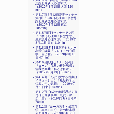
第419回『仏教は心理学！仏教
思想と最新人心理学③』
（2019年8月18日 大阪 120
min）
第417回 8月12日夏期セミナー
第3回『仏教は心理学！仏教思
想と最新認知心理学②』
（2019年8月12日 東京
105min）
第415回夏期セミナー第２回
『仏教は心理学！仏教思想と
最新認知心理学①』（2019年
8月11日 東京 110min）
第418回8月13日夏期セミナー
心理学講義『フロイトの心理
学・自己愛』（2019年8月13
日 47min）
第416回夏期セミナー第4回
『ヨーガ・仏教の根幹思想：
無我と真我：私とは何か？』
（2019年8月13日 80min）
第414回『人が知覚する現実は
イリュージョン！最新科学と
仏教の空の思想』（2019年7
月21日東京 84min）
第412回『仏教の解脱思想を裏
付ける最新科学：無我・縁
起・空』（2019年7月7日福岡
78min）
第411回『ヨーガ哲学と最新科
学：本当の自分・苦の根本原
因と脱却』（2019年6月30日