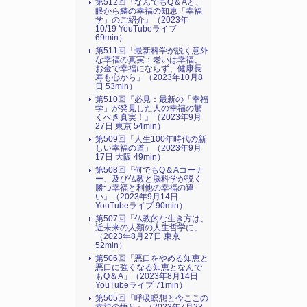
第512回『なんでもQ＆Aと、
眼から鱗の幸福の知恵「幸福
学」のご紹介』（2023年
10/19 YouTubeライブ
69min）
第511回「最新科学が説く意外
な幸福の真実：老いは幸福、
お金で幸福にならず、健康長
寿も心から」（2023年10月8
日 53min）
第510回『必見：最新の「幸福
学」が発見した人の幸福の驚
くべき真実！』（2023年9月
27日 東京 54min）
第509回「人生100年時代の新
しい幸福の道」（2023年9月
17日 大阪 49min）
第508回『何でもQ＆Aコーナ
ー、及び仏教と脳科学が説く
勝つ幸福と利他の幸福の違
い』（2023年9月14日
YouTubeライブ 90min）
第507回「仏教的な生き方は、
近未来の人類の人生哲学に」
（2023年8月27日 東京
52min）
第506回「悪口をやめる知恵と
悪口に強くなる知恵となんで
もQ＆A」（2023年8月14日
YouTubeライブ 71min）
第505回『呼吸瞑想と今ここの