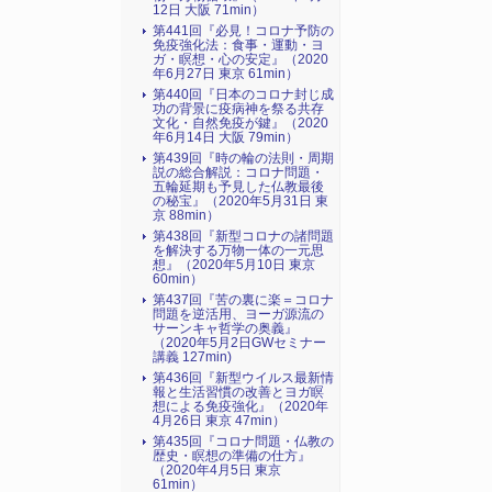
12日 大阪 71min）
第441回『必見！コロナ予防の
免疫強化法：食事・運動・ヨ
ガ・瞑想・心の安定』（2020
年6月27日 東京 61min）
第440回『日本のコロナ封じ成
功の背景に疫病神を祭る共存
文化・自然免疫が鍵』（2020
年6月14日 大阪 79min）
第439回『時の輪の法則・周期
説の総合解説：コロナ問題・
五輪延期も予見した仏教最後
の秘宝』（2020年5月31日 東
京 88min）
第438回『新型コロナの諸問題
を解決する万物一体の一元思
想』（2020年5月10日 東京
60min）
第437回『苦の裏に楽＝コロナ
問題を逆活用、ヨーガ源流の
サーンキャ哲学の奥義』
（2020年5月2日GWセミナー
講義 127min)
第436回『新型ウイルス最新情
報と生活習慣の改善とヨガ瞑
想による免疫強化』（2020年
4月26日 東京 47min）
第435回『コロナ問題・仏教の
歴史・瞑想の準備の仕方』
（2020年4月5日 東京
61min）