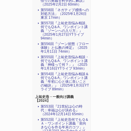
悟りの奥義を科学的に解説』
（2025年2月2日 60min）
第558回「ネガティブ感情への
対処方法」（2025年1月26日
東京 17min）
第557回『上祐史浩悩み相談、
何でもQ＆A、ワンポイント講
義「ゾーンへの入り方」』
（2025年1月27日YTライブ
94min）
第556回『ゾーン状態（フロー
体験）と仏教の禅定』（2025
年1月11日 74min）
第555回『上祐史浩悩み相談・
何でもQ＆A、ワンポイント講
義「神様って何？」』（2025
年1月16日YTライブ 93min）
第554回『上祐史浩悩み相談＆
何でもQ＆A」ワンポイント講
義「年初に心と体に良いこと
の秘訣」』（2025年1月3日YT
ライブ 89min）
上祐史浩・一般向け講義
【2024】
第553回『21世紀は心の時
代：幸福は心が決める』
（2024年12月14日 65min）
第552回『上祐史浩何でもＱ＆
Ａ・ワンポイント講義「前向
きな心を作る年末のコツ」』