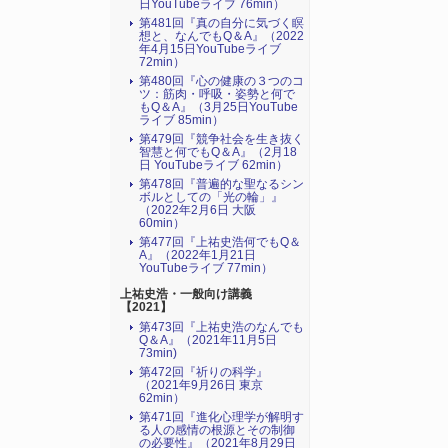
日YouTubeライブ 76min）
第481回『真の自分に気づく瞑
想と、なんでもQ＆A』（2022
年4月15日YouTubeライブ
72min）
第480回『心の健康の３つのコ
ツ：筋肉・呼吸・姿勢と何で
もQ＆A』（3月25日YouTube
ライブ 85min）
第479回『競争社会を生き抜く
智慧と何でもQ＆A』（2月18
日 YouTubeライブ 62min）
第478回『普遍的な聖なるシン
ボルとしての「光の輪」』
（2022年2月6日 大阪
60min）
第477回『上祐史浩何でもQ＆
A』（2022年1月21日
YouTubeライブ 77min）
上祐史浩・一般向け講義
【2021】
第473回『上祐史浩のなんでも
Q＆A』（2021年11月5日
73min)
第472回『祈りの科学』
（2021年9月26日 東京
62min）
第471回『進化心理学が解明す
る人の感情の根源とその制御
の必要性』（2021年8月29日