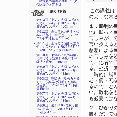
上祐代表の講義の動画データ
の販売のお知らせ
この講義は、
上祐史浩・一般向け講義
【2026】
のような内
第613回「上祐史浩悩み相談＆
何でもQ＆A」（ 2026年3月23
１．勝利の
日YouTubeライブ 103min）
他に勝って
第612回「自由意志の科学と仏
教の『慈悲』の思想」（2026
苦しみが、
年3月20日 仙台 18min）
言い換える
第611回「上祐史浩悩み相談＆
何でもQ＆A」（ 2026年3月12
慈悲による
日YouTubeライブ 80min）
第610回「東洋の『気の科学』
の苦しみを
に基づく：気道を浄化する呼
て、他者の
吸法と瞑想」（55min）
第609回「上祐史浩悩み相談＆
る。挫折、
何でもQ＆A」（ 2026年2月26
一時的に勝
日YouTubeライブ 82min）
第608回「呼吸法で意志力を鍛
老・病・死
える：脳科学が証明した継続
るので、ど
の極意」（2026年2月15日福
岡 88min）
い。敗北を
第607回「上祐史浩悩み相談＆
何でもQ＆A」（ 2026年2月12
も必要では
日YouTubeライブ 85min）
第606回「最新科学×仏教：最
２．ひかり
強の意志力」（2026年1月24
日 横浜 47min）
勝利だけで