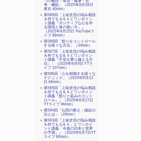
つの秘訣：環境・健康・思
考・継続」（2025年9月28日
東京 40min）
第589回「上祐史浩の悩み相談
＆何でもＱ＆Ａとワンポイン
ト講義『ポジティブな心を作
る環境と体の使い方』​」
（2025年9月25日 YouTubeラ
イブ 88min）
第588回「怒りをコントロール
する様々な方法」（34min）
第587回「上祐史浩の悩み相談
＆何でもＱ＆Ａとワンポイン
ト講義『不安を乗り越える方
法』​」（2025年9月9日 YTラ
イブ 107min）
第586回「心を制御する様々な
テクニック」（2025年8月23
日 68min）
第585回「上祐史浩の悩み相談
＆何でもＱ＆Ａとワンポイン
ト講義『怒りと妬みのコント
ロール』​」（2025年8月27日
YTライブ 96min）
第584回「仏陀の教え：縁起の
法とは」（26min）
第583回『上祐史浩の悩み相談
＆何でもＱ＆Ａ」とワンポイ
ント講義「今後の日本と世界
の予測」』（2025年8月7日YT
ライブ 80min）