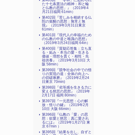
第403回『「令和」に込められ
た十七条憲法の精神：和と輪
と仏教の思想」』（2019年4
月21日福岡 61min）
第402回『苦しみを根絶する仏
陀の覚醒の思想：無常と無
我』（2019年3月31日東京
61min）
第401回『現代人の幸福のため
の仏教の中道と唯識の思想』
（2019年3月24日福岡 64in）
第400回『質疑応答集：立ち直
る・妬み・本当の愛・生きる
価値・理想を貫く・相性・先
祖供養』（2019年3月10日 大
阪 58min）
第399回『競争社会の中での悟
りの実現の道：全体の向上へ
の切磋琢磨』（2019年2月24
日東京 70min)
第398回『劣等感を生きる力に
変える慈悲の思想』（2019年
2月17日 福岡 80min）
第397回『一元思想：心の解
放・悟りの鍵』（2019年2月
10日 大阪 66min）
第396回『仏教の「愛」の思
想：欲愛と慈悲：真に愛され
るには』（2019年1月27日 東
京 67min ）
第395回『結果を出し、自ずと