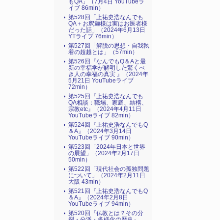
もQA」（7月4日 YouTubeラ
イブ 86min）
第528回「上祐史浩なんでも
QA＋お釈迦様は実はお医者様
だった話」（2024年6月13日
YTライブ 76min）
第527回「解脱の思想・自我執
着の超越とは」（57min）
第526回『なんでもQ＆Aと最
新の幸福学が解明した驚くべ
き人の幸福の真実 』（2024年
5月21日 YouTubeライブ
72min）
第525回『上祐史浩なんでも
QA相談：職場、家庭、結構、
宗教etc』（2024年4月11日
YouTubeライブ 82min）
第524回『上祐史浩なんでもQ
＆A』（2024年3月14日
YouTubeライブ 90min）
第523回「2024年日本と世界
の展望」（2024年2月17日
50min）
第522回「現代社会の孤独問題
について」（2024年2月11日
大阪 43min）
第521回『上祐史浩なんでもQ
＆A』（2024年2月8日
YouTubeライブ 94min）
第520回『仏教とは？その分
裂・分派・多様化の歴史』