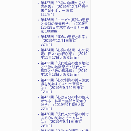
第427回『仏教の無我の思想・
四念処』（2019年12月30日年
末年始セミナー 東京
111min）
第426回『ヨーガの真我の思想
と最新の認知科学』（2019年
12月29日年末年始セミナー 東
京 100min）
第425回『運命の思想と科学』
（2019年12月1日東京
82min）
第424回『心身の健康・心の安
定に役立つ歩行瞑想』（2019
年11月17日大阪 61min）
第423回『現代社会の生き地獄
と仏教の地獄思想：現代人の
孤独と仏教の孤地獄』（2019
年10月13日大阪 61min）
第422回『心の制御の鍵＝無意
識を制御する４つの習慣と
は』（2019年9月29日 東京
40min）
第421回『心は自分の中の他人
が作る！仏教の無我と認知心
理学』（2019年9月8日大阪
66min）
第420回『現代人の幸福の鍵で
ある心の制御とその方法と
は』（2019年9月1日 東京
69min）