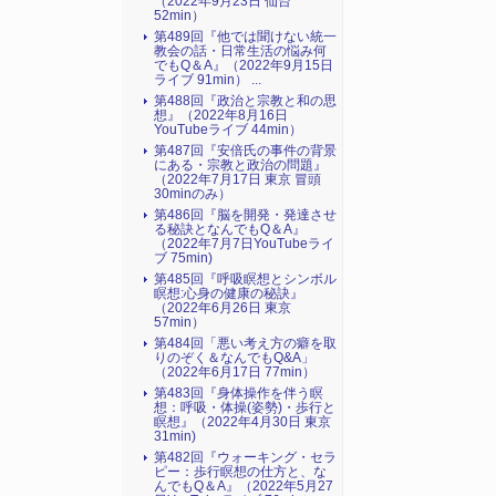
（2022年9月23日 仙台
52min）
第489回『他では聞けない統一
教会の話・日常生活の悩み何
でもQ＆A』（2022年9月15日
ライブ 91min） ...
第488回『政治と宗教と和の思
想』（2022年8月16日
YouTubeライブ 44min）
第487回『安倍氏の事件の背景
にある・宗教と政治の問題』
（2022年7月17日 東京 冒頭
30minのみ）
第486回『脳を開発・発達させ
る秘訣となんでもQ＆A』
（2022年7月7日YouTubeライ
ブ 75min)
第485回『呼吸瞑想とシンボル
瞑想:心身の健康の秘訣』
（2022年6月26日 東京
57min）
第484回「悪い考え方の癖を取
りのぞく＆なんでもQ&A」
（2022年6月17日 77min）
第483回『身体操作を伴う瞑
想：呼吸・体操(姿勢)・歩行と
瞑想』（2022年4月30日 東京
31min)
第482回『ウォーキング・セラ
ピー：歩行瞑想の仕方と、な
んでもQ＆A』（2022年5月27