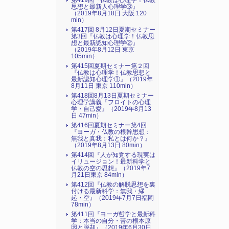
第419回『仏教は心理学！仏教
思想と最新人心理学③』
（2019年8月18日 大阪 120
min）
第417回 8月12日夏期セミナー
第3回『仏教は心理学！仏教思
想と最新認知心理学②』
（2019年8月12日 東京
105min）
第415回夏期セミナー第２回
『仏教は心理学！仏教思想と
最新認知心理学①』（2019年
8月11日 東京 110min）
第418回8月13日夏期セミナー
心理学講義『フロイトの心理
学・自己愛』（2019年8月13
日 47min）
第416回夏期セミナー第4回
『ヨーガ・仏教の根幹思想：
無我と真我：私とは何か？』
（2019年8月13日 80min）
第414回『人が知覚する現実は
イリュージョン！最新科学と
仏教の空の思想』（2019年7
月21日東京 84min）
第412回『仏教の解脱思想を裏
付ける最新科学：無我・縁
起・空』（2019年7月7日福岡
78min）
第411回『ヨーガ哲学と最新科
学：本当の自分・苦の根本原
因と脱却』（2019年6月30日