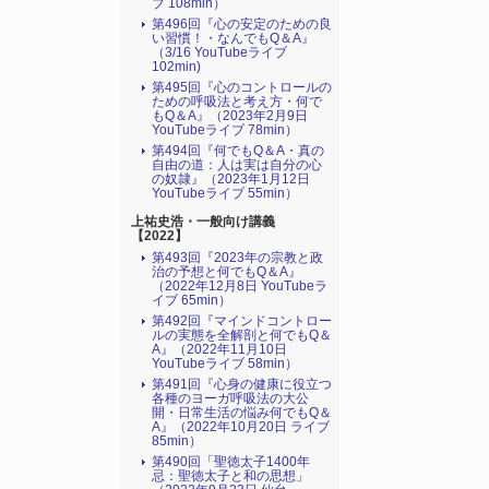
ブ 108min）
第496回『心の安定のための良
い習慣！・なんでもQ＆A』
（3/16 YouTubeライブ
102min)
第495回『心のコントロールの
ための呼吸法と考え方・何で
もQ＆A』（2023年2月9日
YouTubeライブ 78min）
第494回『何でもQ＆A・真の
自由の道：人は実は自分の心
の奴隷』（2023年1月12日
YouTubeライブ 55min）
上祐史浩・一般向け講義
【2022】
第493回『2023年の宗教と政
治の予想と何でもQ＆A』
（2022年12月8日 YouTubeラ
イブ 65min）
第492回『マインドコントロー
ルの実態を全解剖と何でもQ＆
A』（2022年11月10日
YouTubeライブ 58min）
第491回『心身の健康に役立つ
各種のヨーガ呼吸法の大公
開・日常生活の悩み何でもQ＆
A』（2022年10月20日 ライブ
85min）
第490回「聖徳太子1400年
忌：聖徳太子と和の思想」