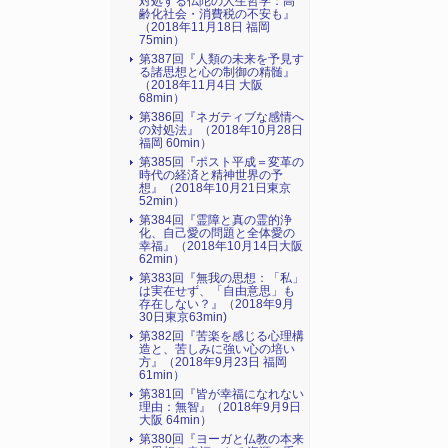
対処する仏陀の人生哲学：高
齢化社会・消費税の不安も』
（2018年11月18日 福岡
75min）
第387回『人類の未来を予見す
る諸思想と心の制御の精髄』
（2018年11月4日 大阪
68min）
第386回『ネガティブな感情へ
の対処法』（2018年10月28日
福岡 60min）
第385回『ポスト平成＝変革の
時代の経済と精神世界の予
想』（2018年10月21日東京
52min）
第384回『霊障と真の霊的浄
化、自己愛の問題と全体愛の
幸福』（2018年10月14日大阪
62min）
第383回『無我の思想：「私」
は実在せず、「自由意思」も
存在しない？』（2018年9月
30日東京63min)
第382回『苦楽を感じる心理構
造と、苦しみに強い心の培い
方』（2018年9月23日 福岡
61min）
第381回『皆が幸福になれない
理由：無智』（2018年9月9日
大阪 64min）
第380回『ヨーガと仏教の本来