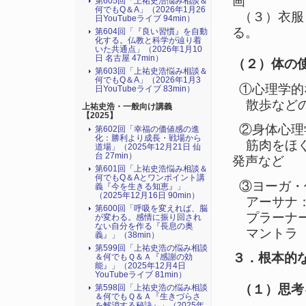
画
第605回「上祐史浩悩み相談＆
何でもQ＆A」（2026年1月26
（３）衣服
日YouTubeライブ 94min）
る。
第604回「『良い習慣』を自動
化する。仏教と科学が辿り着
いた共通点」（2026年1月10
日 名古屋 47min）
（２）体の
第603回「上祐史浩悩み相談＆
何でもQ＆A」（2026年1月3
①心理学的
日YouTubeライブ 83min）
散歩などの
上祐史浩・一般向け講義
【2025】
②身体心理
第602回「幸福の価値感の進
化：勝利より成長・戦場から
筋肉をほぐ
道場」（2025年12月21日 仙
台 27min）
発声など
第601回「上祐史浩悩み相談＆
何でもQ＆Aとワンポイント講
③ヨーガ・
義『今を生きる知恵』」
（2025年12月16日 90min）
アーサナ：
第600回「呼吸を変えれば、脳
プラーナー
が変わる。感情に振り回され
ない自分を作る『長息の奥
マントラ（
義』」（38min）
第599回「上祐史浩の悩み相談
３．根本的
＆何でもＱ＆Ａ『感謝の効
能』」（2025年12月4日
YouTubeライブ 81min）
（１）思考
第598回「上祐史浩の悩み相談
＆何でもＱ＆Ａ『生きづらさ
を解消する秘訣』​」（2025年