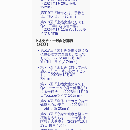
（2024年1月20日 横浜
29min）
第519回『運命とは、宗教と
は、神とは』（32min）
第518回『上祐史浩なんでも
QA・不幸になる心の癖』
（2024年1月11日YouTubeラ
イブ 67min）
上祐史浩・一般向け講義
【2023】
第517回『苦しみを乗り越える
仏教心理学の奥義と、なんで
もQA』（2023年12月14日
YouTubeライブ 74min）
第516回『苦しみに負けず乗り
越える知恵：体と心のリセッ
ト』（2023年12月3日
28min）
第515回『上祐史浩の何でも
QAコーナー＆心身の健康を助
ける歩行法』（2023年11月16
日Youtubeライブ 101min）
第514回「身体ヨーガと心身の
健康と心の安定」（2023年11
月5日 大阪 20min）
第513回『心身の健康と悟りの
境地をもたらす「ヨーガ歩行
瞑想」の解説』（2023年10月
29日 東京 40分）