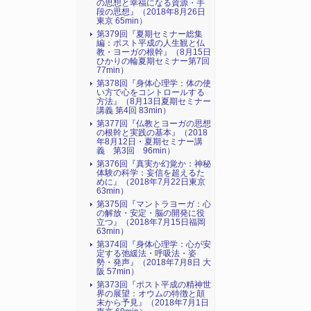
の思想と幸福になる資源・手
段の思想』（2018年8月26日
東京 65min）
第379回『夏期セミナー総集
編：ポスト平成の人生観と仏
教・ヨーガの根幹』（8月15日
ひかりの輪夏期セミナー第7回
77min）
第378回『身体心理学：体の使
い方で心をコントロールする
方法』（8月13日夏期セミナー
講義 第4回 83min）
第377回『仏教とヨーガの思想
の根幹と実践の基本』（2018
年8月12日・夏期セミナー講
義 第3回 96min）
第376回『真実か幻覚か：神秘
体験の科学：妄信を超えるた
めに』（2018年7月22日東京
63min）
第375回『マントラヨーガ：心
の解放・安定・脳の開発に役
立つ』（2018年7月15日福岡
63min）
第374回『身体心理学：心が安
定する弛緩法・呼吸法・姿
勢・発声』（2018年7月8日 大
阪 57min）
第373回『ポスト平成の精神世
界の展望：オウムの特徴と顛
末から予見』（2018年7月1日