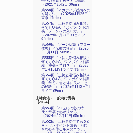
悟りの奥義を科学的に解説』
（2025年2月2日 60min）
第558回「ネガティブ感情への
対処方法」（2025年1月26日
東京 17min）
第557回『上祐史浩悩み相談、
何でもQ＆A、ワンポイント講
義「ゾーンへの入り方」』
（2025年1月27日YTライブ
94min）
第556回『ゾーン状態（フロー
体験）と仏教の禅定』（2025
年1月11日 74min）
第555回『上祐史浩悩み相談・
何でもQ＆A、ワンポイント講
義「神様って何？」』（2025
年1月16日YTライブ 93min）
第554回『上祐史浩悩み相談＆
何でもQ＆A」ワンポイント講
義「年初に心と体に良いこと
の秘訣」』（2025年1月3日YT
ライブ 89min）
上祐史浩・一般向け講義
【2024】
第553回『21世紀は心の時
代：幸福は心が決める』
（2024年12月14日 65min）
第552回『上祐史浩何でもＱ＆
Ａ・ワンポイント講義「前向
きな心を作る年末のコツ」』