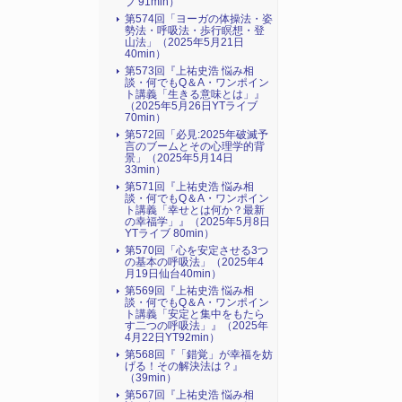
ブ 91min）
第574回「ヨーガの体操法・姿
勢法・呼吸法・歩行瞑想・登
山法」（2025年5月21日
40min）
第573回『上祐史浩 悩み相
談・何でもQ＆A・ワンポイン
ト講義「生きる意味とは」』
（2025年5月26日YTライブ
70min）
第572回「必見:2025年破滅予
言のブームとその心理学的背
景」（2025年5月14日
33min）
第571回『上祐史浩 悩み相
談・何でもQ＆A・ワンポイン
ト講義「幸せとは何か？最新
の幸福学」』（2025年5月8日
YTライブ 80min）
第570回「心を安定させる3つ
の基本の呼吸法」（2025年4
月19日仙台40min）
第569回『上祐史浩 悩み相
談・何でもQ＆A・ワンポイン
ト講義「安定と集中をもたら
す二つの呼吸法」』（2025年
4月22日YT92min）
第568回『「錯覚」が幸福を妨
げる！その解決法は？』
（39min）
第567回『上祐史浩 悩み相