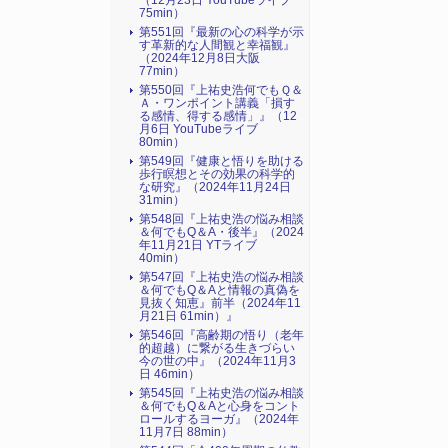
（12月23日 YouTubeライブ
75min）
第551回『最新の心の科学が示
す革新的な人間観と幸福観』
（2024年12月8日大阪
77min）
第550回『上祐史浩何でもＱ＆
Ａ・ワンポイント講義「損す
る感情、得する感情」』（12
月6日 YouTubeライブ
80min）
第549回『健康と悟りを助ける
歩行瞑想とその効果の科学的
な研究』（2024年11月24日
31min）
第548回『上祐史浩の悩み相談
＆何でもQ＆A・後半』（2024
年11月21日 YTライブ
40min）
第547回『上祐史浩の悩み相談
＆何でもQ＆Aと情報の真偽を
見抜く知恵』前半（2024年11
月21日 61min）』
第546回『高齢期の悟り（老年
的超越）に繋がる生きづらい
今の世の中』（2024年11月3
日 46min）
第545回『上祐史浩の悩み相談
＆何でもQ＆Aと心身をコント
ロールするヨーガ』（2024年
11月7日 88min）