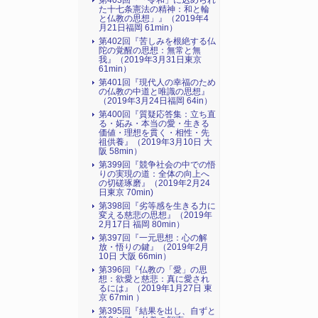
第403回『「令和」に込められ
た十七条憲法の精神：和と輪
と仏教の思想」』（2019年4
月21日福岡 61min）
第402回『苦しみを根絶する仏
陀の覚醒の思想：無常と無
我』（2019年3月31日東京
61min）
第401回『現代人の幸福のため
の仏教の中道と唯識の思想』
（2019年3月24日福岡 64in）
第400回『質疑応答集：立ち直
る・妬み・本当の愛・生きる
価値・理想を貫く・相性・先
祖供養』（2019年3月10日 大
阪 58min）
第399回『競争社会の中での悟
りの実現の道：全体の向上へ
の切磋琢磨』（2019年2月24
日東京 70min)
第398回『劣等感を生きる力に
変える慈悲の思想』（2019年
2月17日 福岡 80min）
第397回『一元思想：心の解
放・悟りの鍵』（2019年2月
10日 大阪 66min）
第396回『仏教の「愛」の思
想：欲愛と慈悲：真に愛され
るには』（2019年1月27日 東
京 67min ）
第395回『結果を出し、自ずと