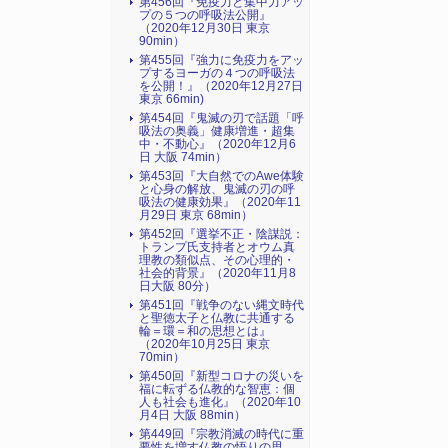
第456回『免疫力と集中力アッ
プの５つの呼吸法公開』
（2020年12月30日 東京
90min）
第455回『強力に免疫力をアッ
プするヨーガの４つの呼吸法
を公開！』（2020年12月27日
東京 66min)
第454回『鬼滅の刃で話題「呼
吸法の奥義」健康増進・超集
中・不動心』（2020年12月6
日 大阪 74min）
第453回『大自然でのAwe体験
と心身の解放、鬼滅の刃の呼
吸法の健康効果』（2020年11
月29日 東京 68min）
第452回『選挙不正・陰謀説：
トランプ氏支持者とオウム真
理教の類似点、その心理的・
社会的背景』（2020年11月8
日大阪 80分）
第451回『戦争のない縄文時代
と聖徳太子と仏教に共通する
輪＝環＝和の思想とは』
（2020年10月25日 東京
70min）
第450回『新型コロナの災いを
福に転ずる仏教的な智恵：個
人も社会も進化』（2020年10
月4日 大阪 88min）
第449回『宗教消滅の時代に重
要性を増す仏教の悟りの思