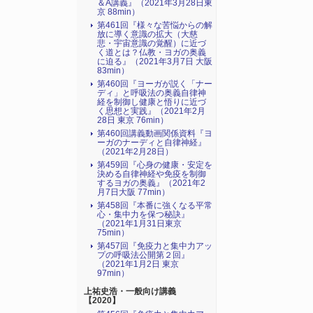
＆A講義』（2021年3月28日東
京 88min）
第461回『様々な苦悩からの解
放に導く意識の拡大（大慈
悲・宇宙意識の覚醒）に近づ
く道とは？仏教・ヨガの奥義
に迫る』（2021年3月7日 大阪
83min）
第460回『ヨーガが説く「ナー
ディ」と呼吸法の奥義自律神
経を制御し健康と悟りに近づ
く思想と実践』（2021年2月
28日 東京 76min）
第460回講義動画関係資料『ヨ
ーガのナーディと自律神経』
（2021年2月28日）
第459回『心身の健康・安定を
決める自律神経や免疫を制御
するヨガの奥義』（2021年2
月7日大阪 77min）
第458回『本番に強くなる平常
心・集中力を保つ秘訣』
（2021年1月31日東京
75min）
第457回『免疫力と集中力アッ
プの呼吸法公開第２回』
（2021年1月2日 東京
97min）
上祐史浩・一般向け講義
【2020】