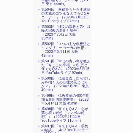
幸福の悟り』（2023年7月23
日 東京 44min）
第504回『幸福をもたらす感謝
の実践のコツ＆なんでもQ＆A
コーナー 』（2023年7月13日
YouTubeライブ 87min）
第503回『縄文の宗教と弥生以
降の宗教の変化と融合』
（2023年7月2日 大阪
35min）
第502回『３つの主な瞑想法と
クンダリニーヨーガの瞑想』
（2023年6月11日 大阪
43min）
第501回『幸せの青い鳥が教え
た「今ここの幸福」の知恵と
何でもQ＆A』（2023年6月15
日 YouTubeライブ 92min）
第500回『仏法奥義：自ら苦し
みを招く人の心理の罠とは何
か？』（2023年5月28日 東京
40min）
第499回「仏教変革の400年周
期＆最新周期説解説」（2023
年5月14日 大阪 45min）
第498回『何でもQ＆A・心が
落ち着く瞑想（シンボル瞑
想）』（2023年5月11日
YouTubeライブ 110min）
第497回『何でもQ＆A・瞑想
の秘訣』（4/13 YouTubeライ