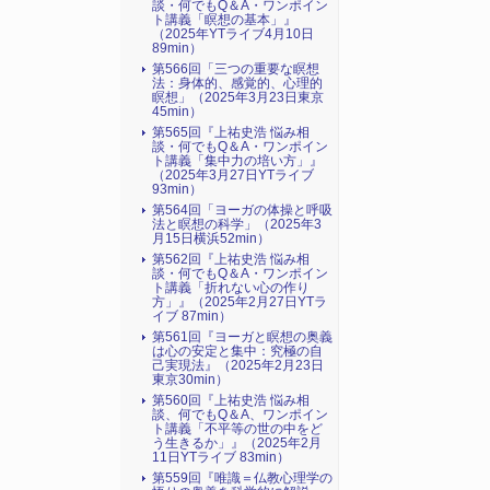
談・何でもQ＆A・ワンポイン
ト講義「瞑想の基本」』
（2025年YTライブ4月10日
89min）
第566回「三つの重要な瞑想
法：身体的、感覚的、心理的
瞑想」（2025年3月23日東京
45min）
第565回『上祐史浩 悩み相
談・何でもQ＆A・ワンポイン
ト講義「集中力の培い方」』
（2025年3月27日YTライブ
93min）
第564回「ヨーガの体操と呼吸
法と瞑想の科学」（2025年3
月15日横浜52min）
第562回『上祐史浩 悩み相
談・何でもQ＆A・ワンポイン
ト講義「折れない心の作り
方」』（2025年2月27日YTラ
イブ 87min）
第561回『ヨーガと瞑想の奥義
は心の安定と集中：究極の自
己実現法』（2025年2月23日
東京30min）
第560回『上祐史浩 悩み相
談、何でもQ＆A、ワンポイン
ト講義「不平等の世の中をど
う生きるか」』（2025年2月
11日YTライブ 83min）
第559回『唯識＝仏教心理学の