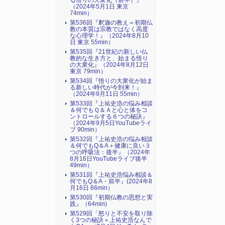
る悟りの大衆化（前半）』
（2024年5月1日 東京
74min）
第536回『釈迦の教え＝初期仏
教の本質は宗教ではなく高度
な心理学！』（2024年8月10
日 東京 55min）
第535回『21世紀の新しい仏
教的な生き方と、始まる悟り
の大衆化』（2024年8月12日
東京 79min）
第534回『悟りの大衆化が始ま
る新しい時代が今到来！』
（2024年9月11日 55min）
第533回『上祐史浩の悩み相談
＆何でもＱ＆Ａと心と体をコ
ントロールする６つの秘訣』
（2024年9月5日YouTubeライ
ブ 90min）
第532回『上祐史浩の悩み相談
＆何でもQ＆A＋健康に良い３
つの呼吸法：後半』（2024年
8月16日YouTubeライブ後半
49min）
第531回『上祐史浩悩み相談＆
何でもQ＆A・前半』(2024年8
月16日 66min）
第530回『初期仏教の思想と実
践』（64min)
第529回「怒りと不安を取り除
く3つの秘訣＋上祐史浩なんで