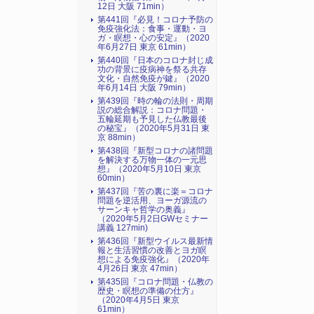
12日 大阪 71min）
第441回『必見！コロナ予防の
免疫強化法：食事・運動・ヨ
ガ・瞑想・心の安定』（2020
年6月27日 東京 61min）
第440回『日本のコロナ封じ成
功の背景に疫病神を祭る共存
文化・自然免疫が鍵』（2020
年6月14日 大阪 79min）
第439回『時の輪の法則・周期
説の総合解説：コロナ問題・
五輪延期も予見した仏教最後
の秘宝』（2020年5月31日 東
京 88min）
第438回『新型コロナの諸問題
を解決する万物一体の一元思
想』（2020年5月10日 東京
60min）
第437回『苦の裏に楽＝コロナ
問題を逆活用、ヨーガ源流の
サーンキャ哲学の奥義』
（2020年5月2日GWセミナー
講義 127min)
第436回『新型ウイルス最新情
報と生活習慣の改善とヨガ瞑
想による免疫強化』（2020年
4月26日 東京 47min）
第435回『コロナ問題・仏教の
歴史・瞑想の準備の仕方』
（2020年4月5日 東京
61min）