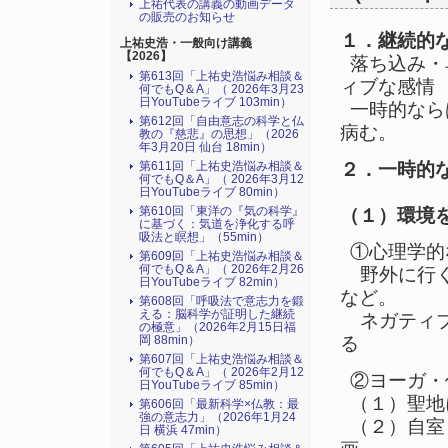
上祐代表の講義の動画データ
の販売のお知らせ
１．継続的
上祐史浩・一般向け講義
【2026】
落ち込み・
第613回「上祐史浩悩み相談＆
ィブな感情
何でもQ＆A」（ 2026年3月23
日YouTubeライブ 103min）
一時的なら
第612回「自由意志の科学と仏
病む。
教の『慈悲』の思想」（2026
年3月20日 仙台 18min）
２．一時的
第611回「上祐史浩悩み相談＆
何でもQ＆A」（ 2026年3月12
日YouTubeライブ 80min）
第610回「東洋の『気の科学』
（１）環境
に基づく：気道を浄化する呼
吸法と瞑想」（55min）
①心理学的
第609回「上祐史浩悩み相談＆
何でもQ＆A」（ 2026年2月26
野外に行く
日YouTubeライブ 82min）
など。
第608回「呼吸法で意志力を鍛
える：脳科学が証明した継続
ネガティブ
の極意」（2026年2月15日福
岡 88min）
る
第607回「上祐史浩悩み相談＆
何でもQ＆A」（ 2026年2月12
②ヨーガ・
日YouTubeライブ 85min）
（１）聖地
第606回「最新科学×仏教：最
強の意志力」（2026年1月24
（２）自室
日 横浜 47min）