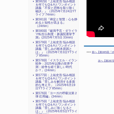
第582回『上祐史浩 悩み相談
＆何でもQ＆Aとワンポイント
講義「不安と恐怖を取り除く
秘訣」』（2025年7月24日YT
ライブ 74min）
第581回『禅定と智慧：心を静
めると知性が高まる』
（24min）
第580回『破局予言・ダライラ
マ転生仏制度・参議院選挙予
測』(2025年7月5日 33min)
第579回『上祐史浩 悩み相談
＆何でもQ＆Aとワンポイント
講義「苦しみの根本原因と
は」』（2025年7月3日YTライ
<<<
前へ【第385回『ポ
ブ 85min）
第578回「イスラエル・イラン
次へ【第387
戦争：2025年以降の世界予
測：紛争を経て新しい時代
か？」(24min）
第577回：上祐史浩 悩み相談
＆何でもQ＆Aとワンポイント
講義「苦しみを解消する多面
的な考え方」（2025年6月19
日YTライブ 85min）
第576回「ヨーガの呼吸法第２
弾 応用編」(34min）
第575回『上祐史浩 悩み相談
＆何でもQ＆Aとワンポイント
講義「苦しみに強くなると
は」』（2025年6月5日YTライ