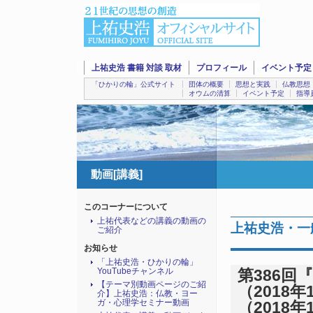
上祐史浩 書籍 対談 取材
プロフィール
イベント予定
「ひかりの輪」公式サイト
団体の概要
思想と実践
仏教思想
オウムの清算
イベント予定
指導
動画[講義]
このコーナーについて
上祐代表などの講義の動画の
上祐史浩・一
ご紹介
お知らせ
「上祐史浩・ひかりの輪」
YouTubeチャンネル
第386
【テーマ別動画ページのご紹
（2018年
介】上祐史浩：仏教・ヨー
ガ・心理学セミナー動画
（2018年