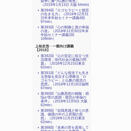
競争に勝つ仏教の智恵』
（2019年1月13日 大阪 64min)
第394回『ロゴセラピーと慈悲
の生きる力』（2018年12月31
日年末年始セミナー講義4回
97min）
第393回『心の制御と真の幸福
の道』（2018年12月30日年末
年始セミナー講義2回
109min）
上祐史浩・一般向け講義
【2018】
第392回『心の安定に役立つ生
活環境：現代社会の孤独の問
題』（2018年12月23日東京
62min）
第391回『どんな状況でも生き
る意味を見出す心理療法「ロ
ゴセラピー」と仏教の慈悲の
思想』（2018年12月16日福岡
67min)
第390回『仏教思想の精髄：煩
悩が苦の原因・慈悲が幸福の
条件』（2018年12月9日 大阪
62min）
第389回『自我意識と悟りの意
識、循環の中の上昇期の思
想』（2018年11月25日東京
62min）
第388回『未来の苦を直視して