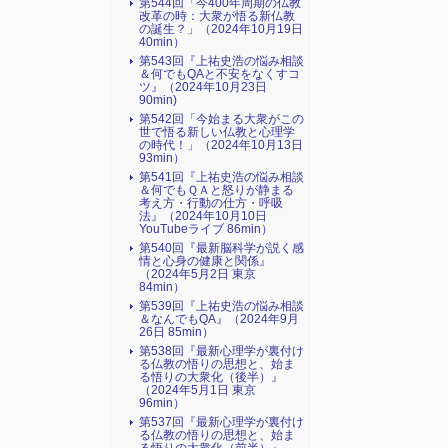
第544回「今400年周期の仏教
改革の時：大衆が悟る新仏教
の誕生？」（2024年10月19日
40min）
第543回『上祐史浩の悩み相談
＆何でもQAと不安をなくすコ
ツ』（2024年10月23日
90min)
第542回「今始まる大衆がこの
世で悟る新しい仏教と心理学
の時代！」（2024年10月13日
93min）
第541回『上祐史浩の悩み相談
＆何でもＱＡと怒りが静まる
考え方・行動の仕方・呼吸
法』（2024年10月10日
YouTubeライブ 86min）
第540回『最新脳科学が説く感
情と心身の健康と関係』
（2024年5月2日 東京
84min）
第539回『上祐史浩の悩み相談
＆なんでもQA』（2024年9月
26日 85min）
第538回『最新心理学が裏付け
る仏教の悟りの思想と、始ま
る悟りの大衆化（後半）』
（2024年5月1日 東京
96min）
第537回『最新心理学が裏付け
る仏教の悟りの思想と、始ま