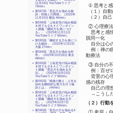
11月24日 YouTubeライブ
① 思考と
76min）
（１）自動
第597回「意志力を強める秘
訣：性格との関係」（2025年
（２）自己
11月15日 横浜 46min）
第596回「上祐史浩の悩み相談
② 心理療
＆何でもＱ＆Ａとワンポイン
ト講義『継続力を身につけ
思考と感情
る』​」（2025年11月11日
YouTubeライブ 90min）
脱同一化
第595回「継続する力を身につ
自分は心の
ける秘訣」（2025年11月2日
大阪 27min）
例：禅の瞑
第594回「意志力を強める科
動療法
学」（2025年10月26日 東京
48min）
第593回「上祐史浩の悩み相談
③ 自分の
＆何でもＱ＆Ａとワンポイン
例：百ぜロ
ト講義『意志力を強める方
法』​」（2025年10月23日
背景の心理
YouTubeライブ 88min）
第592回「精進の教え：人生を
感の残存
決める継続的な努力を行う秘
自己の理想
訣とは」（44min）
第591回「上祐史浩の悩み相談
→こうした
＆何でもＱ＆Ａとワンポイン
ト講義『継続力を強める方
（２）行動
法』​」（2025年10月7日
YouTubeライブ 80min）
第590回「意志の力を強める4
① 卑屈・