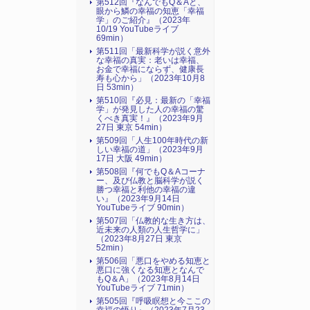
第512回『なんでもQ＆Aと、
眼から鱗の幸福の知恵「幸福
学」のご紹介』（2023年
10/19 YouTubeライブ
69min）
第511回「最新科学が説く意外
な幸福の真実：老いは幸福、
お金で幸福にならず、健康長
寿も心から」（2023年10月8
日 53min）
第510回『必見：最新の「幸福
学」が発見した人の幸福の驚
くべき真実！』（2023年9月
27日 東京 54min）
第509回「人生100年時代の新
しい幸福の道」（2023年9月
17日 大阪 49min）
第508回『何でもQ＆Aコーナ
ー、及び仏教と脳科学が説く
勝つ幸福と利他の幸福の違
い』（2023年9月14日
YouTubeライブ 90min）
第507回「仏教的な生き方は、
近未来の人類の人生哲学に」
（2023年8月27日 東京
52min）
第506回「悪口をやめる知恵と
悪口に強くなる知恵となんで
もQ＆A」（2023年8月14日
YouTubeライブ 71min）
第505回『呼吸瞑想と今ここの