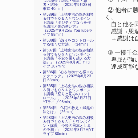
つの秘訣：環境・健康・思
考・継続」（2025年9月28日
東京 40min）
② 他者に
第589回「上祐史浩の悩み相談
く、
＆何でもＱ＆Ａとワンポイン
ト講義『ポジティブな心を作
自と他を同
る環境と体の使い方』​」
感謝→恩返
（2025年9月25日 YouTubeラ
イブ 88min）
→感謝は自
第588回「怒りをコントロール
する様々な方法」（34min）
第587回「上祐史浩の悩み相談
③ 一攫千
＆何でもＱ＆Ａとワンポイン
ト講義『不安を乗り越える方
卑屈が強い
法』​」（2025年9月9日 YTラ
達成可能な
イブ 107min）
第586回「心を制御する様々な
テクニック」（2025年8月23
日 68min）
第585回「上祐史浩の悩み相談
＆何でもＱ＆Ａとワンポイン
ト講義『怒りと妬みのコント
ロール』​」（2025年8月27日
YTライブ 96min）
第584回「仏陀の教え：縁起の
法とは」（26min）
第583回『上祐史浩の悩み相談
＆何でもＱ＆Ａ」とワンポイ
ント講義「今後の日本と世界
の予測」』（2025年8月7日YT
ライブ 80min）