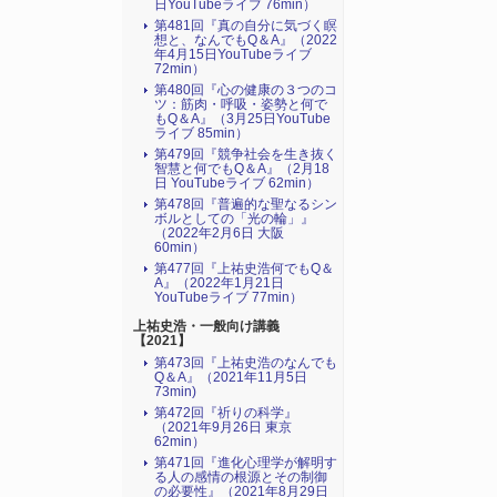
日YouTubeライブ 76min）
第481回『真の自分に気づく瞑
想と、なんでもQ＆A』（2022
年4月15日YouTubeライブ
72min）
第480回『心の健康の３つのコ
ツ：筋肉・呼吸・姿勢と何で
もQ＆A』（3月25日YouTube
ライブ 85min）
第479回『競争社会を生き抜く
智慧と何でもQ＆A』（2月18
日 YouTubeライブ 62min）
第478回『普遍的な聖なるシン
ボルとしての「光の輪」』
（2022年2月6日 大阪
60min）
第477回『上祐史浩何でもQ＆
A』（2022年1月21日
YouTubeライブ 77min）
上祐史浩・一般向け講義
【2021】
第473回『上祐史浩のなんでも
Q＆A』（2021年11月5日
73min)
第472回『祈りの科学』
（2021年9月26日 東京
62min）
第471回『進化心理学が解明す
る人の感情の根源とその制御
の必要性』（2021年8月29日