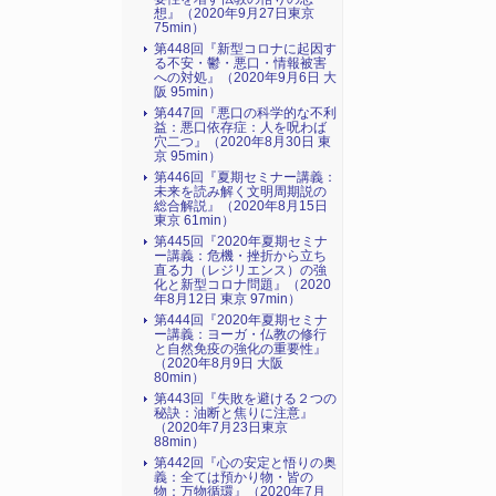
想』（2020年9月27日東京
75min）
第448回『新型コロナに起因す
る不安・鬱・悪口・情報被害
への対処』（2020年9月6日 大
阪 95min）
第447回『悪口の科学的な不利
益：悪口依存症：人を呪わば
穴二つ』（2020年8月30日 東
京 95min）
第446回『夏期セミナー講義：
未来を読み解く文明周期説の
総合解説』（2020年8月15日
東京 61min）
第445回『2020年夏期セミナ
ー講義：危機・挫折から立ち
直る力（レジリエンス）の強
化と新型コロナ問題』（2020
年8月12日 東京 97min）
第444回『2020年夏期セミナ
ー講義：ヨーガ・仏教の修行
と自然免疫の強化の重要性』
（2020年8月9日 大阪
80min）
第443回『失敗を避ける２つの
秘訣：油断と焦りに注意』
（2020年7月23日東京
88min）
第442回『心の安定と悟りの奥
義：全ては預かり物・皆の
物：万物循環』（2020年7月