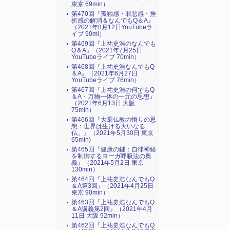
東京 69min）
第470回『孤独感・罪悪感・挫
折感の解消＆なんでもQ＆A』
（2021年8月12日YouTubeラ
イブ 90mi）
第469回『上祐史浩のなんでも
Q＆A』（2021年7月25日
YouTubeライブ 70min）
第468回『上祐史浩なんでもQ
＆A』（2021年6月27日
YouTubeライブ 76min）
第467回『上祐史浩の何でもQ
＆A・万物一体の一元の思想』
（2021年6月13日 大阪
75min）
第466回『大乗仏教の悟りの思
想：世界は生ける大いなる
仏」』（2021年5月30日 東京
65min)
第465回『健康の鍵：自律神経
を制御するヨーガ呼吸法の奥
義』（2021年5月2日 東京
130min）
第464回『上祐史浩なんでもQ
＆A第3回』（2021年4月25日
東京 90min）
第463回『上祐史浩なんでもQ
＆A講義第2回』（2021年4月
11日 大阪 92min）
第462回『上祐史浩なんでもQ