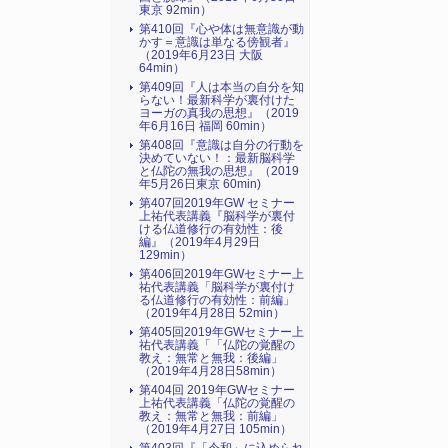
東京 92min）
第410回『心や体は無意識が動
かす＝意識は単なる傍観者』
（2019年6月23日 大阪
64min）
第409回『人は本当の自分を知
らない！最新科学が裏付けた
ヨーガの真我の思想』（2019
年6月16日 福岡 60min）
第408回『意識は自分の行動を
決めていない！：最新脳科学
と仏陀の無我の思想』（2019
年5月26日東京 60min)
第407回2019年GW セミナー
上祐代表講義『脳科学が裏付
ける仏道修行の有効性：後
編』（2019年4月29日
129min）
第406回2019年GWセミナー上
祐代表講義「脳科学が裏付け
る仏道修行の有効性：前編」
（2019年4月28日 52min）
第405回2019年GWセミナー上
祐代表講義「「仏陀の覚醒の
教え：無常と無我：後編」
（2019年4月28日58min）
第404回 2019年GWセミナー
上祐代表講義「仏陀の覚醒の
教え：無常と無我：前編」
（2019年4月27日 105min）