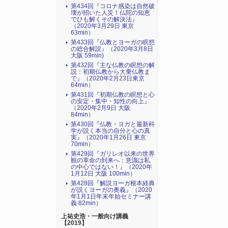
第434回『コロナ感染は自然破
壊が招いた人災！仏陀の知恵
でひも解くその解決法』
（2020年3月29日 東京
63min）
第433回『仏教とヨーガの瞑想
の総合解説』（2020年3月8日
大阪 59min)
第432回『主な仏教の瞑想の解
説：初期仏教から大乗仏教ま
で』（2020年2月23日東京
64min）
第431回『初期仏教の瞑想と心
の安定・集中・知性の向上』
（2020年2月9日 大阪
84min）
第430回『仏教・ヨガと最新科
学が説く本当の自分と心の真
実』（2020年1月26日 東京
70min）
第429回『ガリレオ以来の世界
観の革命の到来へ：意識は私
の中心ではない！』（2020年
1月12日 大阪 100min）
第428回『解説ヨーガ根本経典
が説くヨーガの奥義』（2020
年1月1日年末年始セミナー講
義 82min）
上祐史浩・一般向け講義
【2019】