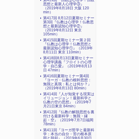
第419回『仏教は心理学！仏教
思想と最新人心理学③』
（2019年8月18日 大阪 120
min）
第417回 8月12日夏期セミナー
第3回『仏教は心理学！仏教思
想と最新認知心理学②』
（2019年8月12日 東京
105min）
第415回夏期セミナー第２回
『仏教は心理学！仏教思想と
最新認知心理学①』（2019年
8月11日 東京 110min）
第418回8月13日夏期セミナー
心理学講義『フロイトの心理
学・自己愛』（2019年8月13
日 47min）
第416回夏期セミナー第4回
『ヨーガ・仏教の根幹思想：
無我と真我：私とは何か？』
（2019年8月13日 80min）
第414回『人が知覚する現実は
イリュージョン！最新科学と
仏教の空の思想』（2019年7
月21日東京 84min）
第412回『仏教の解脱思想を裏
付ける最新科学：無我・縁
起・空』（2019年7月7日福岡
78min）
第411回『ヨーガ哲学と最新科
学：本当の自分・苦の根本原
因と脱却』（2019年6月30日