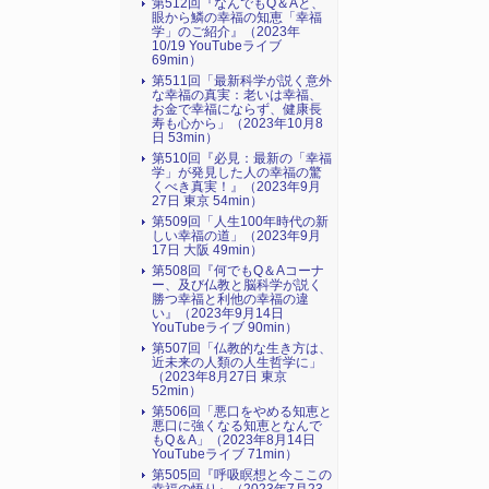
第512回『なんでもQ＆Aと、
眼から鱗の幸福の知恵「幸福
学」のご紹介』（2023年
10/19 YouTubeライブ
69min）
第511回「最新科学が説く意外
な幸福の真実：老いは幸福、
お金で幸福にならず、健康長
寿も心から」（2023年10月8
日 53min）
第510回『必見：最新の「幸福
学」が発見した人の幸福の驚
くべき真実！』（2023年9月
27日 東京 54min）
第509回「人生100年時代の新
しい幸福の道」（2023年9月
17日 大阪 49min）
第508回『何でもQ＆Aコーナ
ー、及び仏教と脳科学が説く
勝つ幸福と利他の幸福の違
い』（2023年9月14日
YouTubeライブ 90min）
第507回「仏教的な生き方は、
近未来の人類の人生哲学に」
（2023年8月27日 東京
52min）
第506回「悪口をやめる知恵と
悪口に強くなる知恵となんで
もQ＆A」（2023年8月14日
YouTubeライブ 71min）
第505回『呼吸瞑想と今ここの