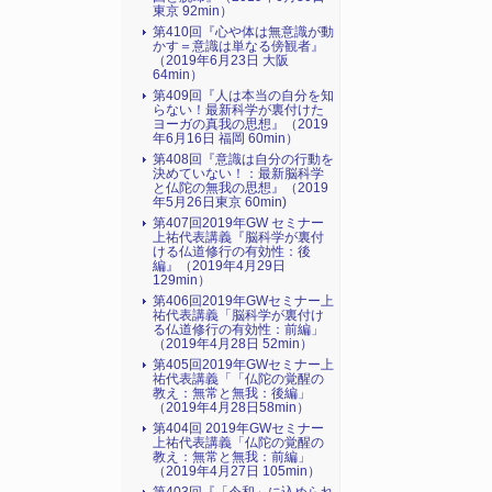
東京 92min）
第410回『心や体は無意識が動
かす＝意識は単なる傍観者』
（2019年6月23日 大阪
64min）
第409回『人は本当の自分を知
らない！最新科学が裏付けた
ヨーガの真我の思想』（2019
年6月16日 福岡 60min）
第408回『意識は自分の行動を
決めていない！：最新脳科学
と仏陀の無我の思想』（2019
年5月26日東京 60min)
第407回2019年GW セミナー
上祐代表講義『脳科学が裏付
ける仏道修行の有効性：後
編』（2019年4月29日
129min）
第406回2019年GWセミナー上
祐代表講義「脳科学が裏付け
る仏道修行の有効性：前編」
（2019年4月28日 52min）
第405回2019年GWセミナー上
祐代表講義「「仏陀の覚醒の
教え：無常と無我：後編」
（2019年4月28日58min）
第404回 2019年GWセミナー
上祐代表講義「仏陀の覚醒の
教え：無常と無我：前編」
（2019年4月27日 105min）