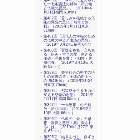
第403回『「令和」に込められ
た十七条憲法の精神：和と輪
と仏教の思想」』（2019年4
月21日福岡 61min）
第402回『苦しみを根絶する仏
陀の覚醒の思想：無常と無
我』（2019年3月31日東京
61min）
第401回『現代人の幸福のため
の仏教の中道と唯識の思想』
（2019年3月24日福岡 64in）
第400回『質疑応答集：立ち直
る・妬み・本当の愛・生きる
価値・理想を貫く・相性・先
祖供養』（2019年3月10日 大
阪 58min）
第399回『競争社会の中での悟
りの実現の道：全体の向上へ
の切磋琢磨』（2019年2月24
日東京 70min)
第398回『劣等感を生きる力に
変える慈悲の思想』（2019年
2月17日 福岡 80min）
第397回『一元思想：心の解
放・悟りの鍵』（2019年2月
10日 大阪 66min）
第396回『仏教の「愛」の思
想：欲愛と慈悲：真に愛され
るには』（2019年1月27日 東
京 67min ）
第395回『結果を出し、自ずと