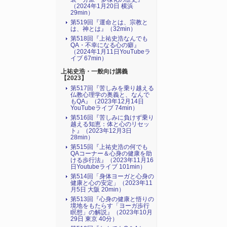
（2024年1月20日 横浜
29min）
第519回『運命とは、宗教と
は、神とは』（32min）
第518回『上祐史浩なんでも
QA・不幸になる心の癖』
（2024年1月11日YouTubeラ
イブ 67min）
上祐史浩・一般向け講義
【2023】
第517回『苦しみを乗り越える
仏教心理学の奥義と、なんで
もQA』（2023年12月14日
YouTubeライブ 74min）
第516回『苦しみに負けず乗り
越える知恵：体と心のリセッ
ト』（2023年12月3日
28min）
第515回『上祐史浩の何でも
QAコーナー＆心身の健康を助
ける歩行法』（2023年11月16
日Youtubeライブ 101min）
第514回「身体ヨーガと心身の
健康と心の安定」（2023年11
月5日 大阪 20min）
第513回『心身の健康と悟りの
境地をもたらす「ヨーガ歩行
瞑想」の解説』（2023年10月
29日 東京 40分）