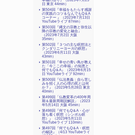
幸福の悟り』（2023年7月23
日 東京 44min）
第504回『幸福をもたらす感謝
の実践のコツ＆なんでもQ＆A
コーナー 』（2023年7月13日
YouTubeライブ 87min）
第503回『縄文の宗教と弥生以
降の宗教の変化と融合』
（2023年7月2日 大阪
35min）
第502回『３つの主な瞑想法と
クンダリニーヨーガの瞑想』
（2023年6月11日 大阪
43min）
第501回『幸せの青い鳥が教え
た「今ここの幸福」の知恵と
何でもQ＆A』（2023年6月15
日 YouTubeライブ 92min）
第500回『仏法奥義：自ら苦し
みを招く人の心理の罠とは何
か？』（2023年5月28日 東京
40min）
第499回「仏教変革の400年周
期＆最新周期説解説」（2023
年5月14日 大阪 45min）
第498回『何でもQ＆A・心が
落ち着く瞑想（シンボル瞑
想）』（2023年5月11日
YouTubeライブ 110min）
第497回『何でもQ＆A・瞑想
の秘訣』（4/13 YouTubeライ