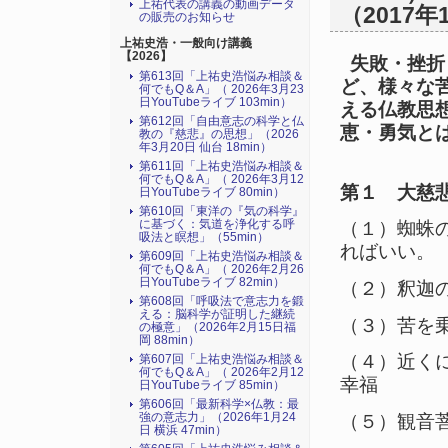
上祐代表の講義の動画データ
（2017年
の販売のお知らせ
上祐史浩・一般向け講義
【2026】
失敗・挫折
第613回「上祐史浩悩み相談＆
ど、様々な
何でもQ＆A」（ 2026年3月23
日YouTubeライブ 103min）
える仏教思
第612回「自由意志の科学と仏
恵・勇気と
教の『慈悲』の思想」（2026
年3月20日 仙台 18min）
第611回「上祐史浩悩み相談＆
何でもQ＆A」（ 2026年3月12
第１ 大慈
日YouTubeライブ 80min）
第610回「東洋の『気の科学』
に基づく：気道を浄化する呼
（１）蜘蛛
吸法と瞑想」（55min）
ればいい。
第609回「上祐史浩悩み相談＆
何でもQ＆A」（ 2026年2月26
日YouTubeライブ 82min）
（２）釈迦
第608回「呼吸法で意志力を鍛
える：脳科学が証明した継続
（３）苦を
の極意」（2026年2月15日福
岡 88min）
（４）近く
第607回「上祐史浩悩み相談＆
何でもQ＆A」（ 2026年2月12
幸福
日YouTubeライブ 85min）
第606回「最新科学×仏教：最
強の意志力」（2026年1月24
（５）観音
日 横浜 47min）