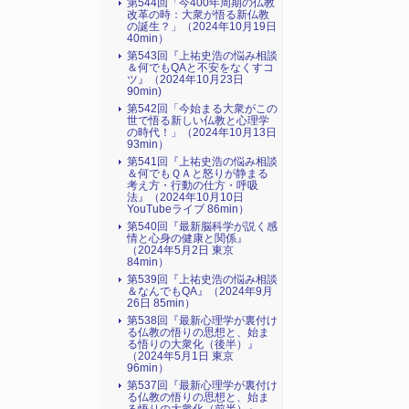
第544回「今400年周期の仏教
改革の時：大衆が悟る新仏教
の誕生？」（2024年10月19日
40min）
第543回『上祐史浩の悩み相談
＆何でもQAと不安をなくすコ
ツ』（2024年10月23日
90min)
第542回「今始まる大衆がこの
世で悟る新しい仏教と心理学
の時代！」（2024年10月13日
93min）
第541回『上祐史浩の悩み相談
＆何でもＱＡと怒りが静まる
考え方・行動の仕方・呼吸
法』（2024年10月10日
YouTubeライブ 86min）
第540回『最新脳科学が説く感
情と心身の健康と関係』
（2024年5月2日 東京
84min）
第539回『上祐史浩の悩み相談
＆なんでもQA』（2024年9月
26日 85min）
第538回『最新心理学が裏付け
る仏教の悟りの思想と、始ま
る悟りの大衆化（後半）』
（2024年5月1日 東京
96min）
第537回『最新心理学が裏付け
る仏教の悟りの思想と、始ま