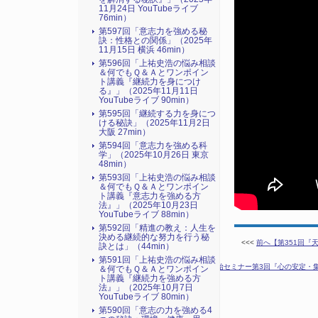
11月24日 YouTubeライブ
76min）
第597回「意志力を強める秘
訣：性格との関係」（2025年
11月15日 横浜 46min）
第596回「上祐史浩の悩み相談
＆何でもＱ＆Ａとワンポイン
ト講義『継続力を身につけ
る』​」（2025年11月11日
YouTubeライブ 90min）
第595回「継続する力を身につ
ける秘訣」（2025年11月2日
大阪 27min）
第594回「意志力を強める科
学」（2025年10月26日 東京
48min）
第593回「上祐史浩の悩み相談
＆何でもＱ＆Ａとワンポイン
ト講義『意志力を強める方
法』​」（2025年10月23日
YouTubeライブ 88min）
第592回「精進の教え：人生を
決める継続的な努力を行う秘
<<<
前へ【第351回『
訣とは」（44min）
第591回「上祐史浩の悩み相談
次へ【第353回年末年始セミナー第3回『心の安定・集中
＆何でもＱ＆Ａとワンポイン
ト講義『継続力を強める方
法』​」（2025年10月7日
YouTubeライブ 80min）
第590回「意志の力を強める4