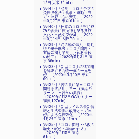
12日 大阪 71min）
第441回『必見！コロナ予防の
免疫強化法：食事・運動・ヨ
ガ・瞑想・心の安定』（2020
年6月27日 東京 61min）
第440回『日本のコロナ封じ成
功の背景に疫病神を祭る共存
文化・自然免疫が鍵』（2020
年6月14日 大阪 79min）
第439回『時の輪の法則・周期
説の総合解説：コロナ問題・
五輪延期も予見した仏教最後
の秘宝』（2020年5月31日 東
京 88min）
第438回『新型コロナの諸問題
を解決する万物一体の一元思
想』（2020年5月10日 東京
60min）
第437回『苦の裏に楽＝コロナ
問題を逆活用、ヨーガ源流の
サーンキャ哲学の奥義』
（2020年5月2日GWセミナー
講義 127min)
第436回『新型ウイルス最新情
報と生活習慣の改善とヨガ瞑
想による免疫強化』（2020年
4月26日 東京 47min）
第435回『コロナ問題・仏教の
歴史・瞑想の準備の仕方』
（2020年4月5日 東京
61min）