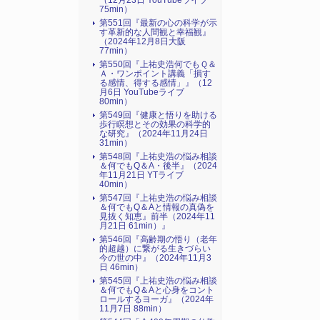
（12月23日 YouTubeライブ
75min）
第551回『最新の心の科学が示
す革新的な人間観と幸福観』
（2024年12月8日大阪
77min）
第550回『上祐史浩何でもＱ＆
Ａ・ワンポイント講義「損す
る感情、得する感情」』（12
月6日 YouTubeライブ
80min）
第549回『健康と悟りを助ける
歩行瞑想とその効果の科学的
な研究』（2024年11月24日
31min）
第548回『上祐史浩の悩み相談
＆何でもQ＆A・後半』（2024
年11月21日 YTライブ
40min）
第547回『上祐史浩の悩み相談
＆何でもQ＆Aと情報の真偽を
見抜く知恵』前半（2024年11
月21日 61min）』
第546回『高齢期の悟り（老年
的超越）に繋がる生きづらい
今の世の中』（2024年11月3
日 46min）
第545回『上祐史浩の悩み相談
＆何でもQ＆Aと心身をコント
ロールするヨーガ』（2024年
11月7日 88min）