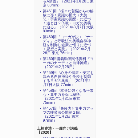
＆A講義』（2021年3月28日東
京 88min）
第461回『様々な苦悩からの解
放に導く意識の拡大（大慈
悲・宇宙意識の覚醒）に近づ
く道とは？仏教・ヨガの奥義
に迫る』（2021年3月7日 大阪
83min）
第460回『ヨーガが説く「ナー
ディ」と呼吸法の奥義自律神
経を制御し健康と悟りに近づ
く思想と実践』（2021年2月
28日 東京 76min）
第460回講義動画関係資料『ヨ
ーガのナーディと自律神経』
（2021年2月28日）
第459回『心身の健康・安定を
決める自律神経や免疫を制御
するヨガの奥義』（2021年2
月7日大阪 77min）
第458回『本番に強くなる平常
心・集中力を保つ秘訣』
（2021年1月31日東京
75min）
第457回『免疫力と集中力アッ
プの呼吸法公開第２回』
（2021年1月2日 東京
97min）
上祐史浩・一般向け講義
【2020】