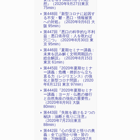
想』（2020年9月27日東京
75min）
第448回『新型コロナに起因す
る不安・鬱・悪口・情報被害
への対処』（2020年9月6日 大
阪 95min）
第447回『悪口の科学的な不利
益：悪口依存症：人を呪わば
穴二つ』（2020年8月30日 東
京 95min）
第446回『夏期セミナー講義：
未来を読み解く文明周期説の
総合解説』（2020年8月15日
東京 61min）
第445回『2020年夏期セミナ
ー講義：危機・挫折から立ち
直る力（レジリエンス）の強
化と新型コロナ問題』（2020
年8月12日 東京 97min）
第444回『2020年夏期セミナ
ー講義：ヨーガ・仏教の修行
と自然免疫の強化の重要性』
（2020年8月9日 大阪
80min）
第443回『失敗を避ける２つの
秘訣：油断と焦りに注意』
（2020年7月23日東京
88min）
第442回『心の安定と悟りの奥
義：全ては預かり物・皆の
物：万物循環』（2020年7月