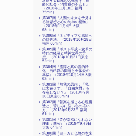
対処する仏陀の人生哲学：高
齢化社会・消費税の不安も』
（2018年11月18日 福岡
75min）
第387回『人類の未来を予見す
る諸思想と心の制御の精髄』
（2018年11月4日 大阪
68min）
第386回『ネガティブな感情へ
の対処法』（2018年10月28日
福岡 60min）
第385回『ポスト平成＝変革の
時代の経済と精神世界の予
想』（2018年10月21日東京
52min）
第384回『霊障と真の霊的浄
化、自己愛の問題と全体愛の
幸福』（2018年10月14日大阪
62min）
第383回『無我の思想：「私」
は実在せず、「自由意思」も
存在しない？』（2018年9月
30日東京63min)
第382回『苦楽を感じる心理構
造と、苦しみに強い心の培い
方』（2018年9月23日 福岡
61min）
第381回『皆が幸福になれない
理由：無智』（2018年9月9日
大阪 64min）
第380回『ヨーガと仏教の本来