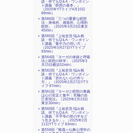
談・何でもQ＆A・ワンポイン
ト講義「瞑想の基本」』
（2025年YTライブ4月10日
89min）
第566回「三つの重要な瞑想
法：身体的、感覚的、心理的
瞑想」（2025年3月23日東京
45min）
第565回『上祐史浩 悩み相
談・何でもQ＆A・ワンポイン
ト講義「集中力の培い方」』
（2025年3月27日YTライブ
93min）
第564回「ヨーガの体操と呼吸
法と瞑想の科学」（2025年3
月15日横浜52min）
第562回『上祐史浩 悩み相
談・何でもQ＆A・ワンポイン
ト講義「折れない心の作り
方」』（2025年2月27日YTラ
イブ 87min）
第561回『ヨーガと瞑想の奥義
は心の安定と集中：究極の自
己実現法』（2025年2月23日
東京30min）
第560回『上祐史浩 悩み相
談、何でもQ＆A、ワンポイン
ト講義「不平等の世の中をど
う生きるか」』（2025年2月
11日YTライブ 83min）
第559回『唯識＝仏教心理学の