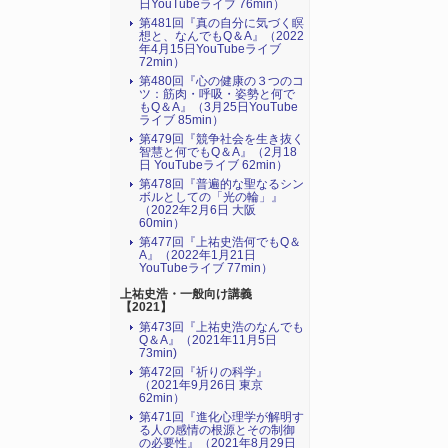
日YouTubeライブ 76min）
第481回『真の自分に気づく瞑
想と、なんでもQ＆A』（2022
年4月15日YouTubeライブ
72min）
第480回『心の健康の３つのコ
ツ：筋肉・呼吸・姿勢と何で
もQ＆A』（3月25日YouTube
ライブ 85min）
第479回『競争社会を生き抜く
智慧と何でもQ＆A』（2月18
日 YouTubeライブ 62min）
第478回『普遍的な聖なるシン
ボルとしての「光の輪」』
（2022年2月6日 大阪
60min）
第477回『上祐史浩何でもQ＆
A』（2022年1月21日
YouTubeライブ 77min）
上祐史浩・一般向け講義
【2021】
第473回『上祐史浩のなんでも
Q＆A』（2021年11月5日
73min)
第472回『祈りの科学』
（2021年9月26日 東京
62min）
第471回『進化心理学が解明す
る人の感情の根源とその制御
の必要性』（2021年8月29日