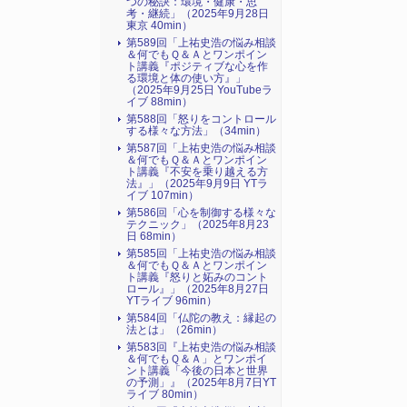
つの秘訣：環境・健康・思
考・継続」（2025年9月28日
東京 40min）
第589回「上祐史浩の悩み相談
＆何でもＱ＆Ａとワンポイン
ト講義『ポジティブな心を作
る環境と体の使い方』​」
（2025年9月25日 YouTubeラ
イブ 88min）
第588回「怒りをコントロール
する様々な方法」（34min）
第587回「上祐史浩の悩み相談
＆何でもＱ＆Ａとワンポイン
ト講義『不安を乗り越える方
法』​」（2025年9月9日 YTラ
イブ 107min）
第586回「心を制御する様々な
テクニック」（2025年8月23
日 68min）
第585回「上祐史浩の悩み相談
＆何でもＱ＆Ａとワンポイン
ト講義『怒りと妬みのコント
ロール』​」（2025年8月27日
YTライブ 96min）
第584回「仏陀の教え：縁起の
法とは」（26min）
第583回『上祐史浩の悩み相談
＆何でもＱ＆Ａ」とワンポイ
ント講義「今後の日本と世界
の予測」』（2025年8月7日YT
ライブ 80min）