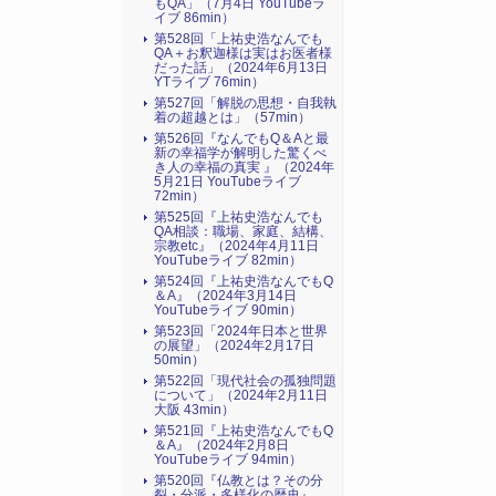
もQA」（7月4日 YouTubeラ
イブ 86min）
第528回「上祐史浩なんでも
QA＋お釈迦様は実はお医者様
だった話」（2024年6月13日
YTライブ 76min）
第527回「解脱の思想・自我執
着の超越とは」（57min）
第526回『なんでもQ＆Aと最
新の幸福学が解明した驚くべ
き人の幸福の真実 』（2024年
5月21日 YouTubeライブ
72min）
第525回『上祐史浩なんでも
QA相談：職場、家庭、結構、
宗教etc』（2024年4月11日
YouTubeライブ 82min）
第524回『上祐史浩なんでもQ
＆A』（2024年3月14日
YouTubeライブ 90min）
第523回「2024年日本と世界
の展望」（2024年2月17日
50min）
第522回「現代社会の孤独問題
について」（2024年2月11日
大阪 43min）
第521回『上祐史浩なんでもQ
＆A』（2024年2月8日
YouTubeライブ 94min）
第520回『仏教とは？その分
裂・分派・多様化の歴史』