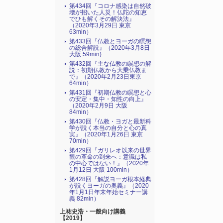
第434回『コロナ感染は自然破
壊が招いた人災！仏陀の知恵
でひも解くその解決法』
（2020年3月29日 東京
63min）
第433回『仏教とヨーガの瞑想
の総合解説』（2020年3月8日
大阪 59min)
第432回『主な仏教の瞑想の解
説：初期仏教から大乗仏教ま
で』（2020年2月23日東京
64min）
第431回『初期仏教の瞑想と心
の安定・集中・知性の向上』
（2020年2月9日 大阪
84min）
第430回『仏教・ヨガと最新科
学が説く本当の自分と心の真
実』（2020年1月26日 東京
70min）
第429回『ガリレオ以来の世界
観の革命の到来へ：意識は私
の中心ではない！』（2020年
1月12日 大阪 100min）
第428回『解説ヨーガ根本経典
が説くヨーガの奥義』（2020
年1月1日年末年始セミナー講
義 82min）
上祐史浩・一般向け講義
【2019】