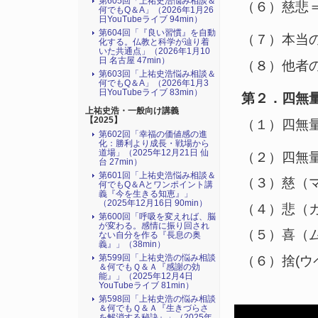
第605回「上祐史浩悩み相談＆
（６）慈悲
何でもQ＆A」（2026年1月26
日YouTubeライブ 94min）
第604回「『良い習慣』を自動
（７）本当
化する。仏教と科学が辿り着
いた共通点」（2026年1月10
日 名古屋 47min）
（８）他者
第603回「上祐史浩悩み相談＆
何でもQ＆A」（2026年1月3
日YouTubeライブ 83min）
第２．四無
上祐史浩・一般向け講義
【2025】
（１）四無
第602回「幸福の価値感の進
化：勝利より成長・戦場から
道場」（2025年12月21日 仙
（２）四無
台 27min）
第601回「上祐史浩悩み相談＆
（３）慈（
何でもQ＆Aとワンポイント講
義『今を生きる知恵』」
（2025年12月16日 90min）
（４）悲（
第600回「呼吸を変えれば、脳
が変わる。感情に振り回され
（５）喜（
ない自分を作る『長息の奥
義』」（38min）
第599回「上祐史浩の悩み相談
（６）捨(ウ
＆何でもＱ＆Ａ『感謝の効
能』」（2025年12月4日
YouTubeライブ 81min）
第598回「上祐史浩の悩み相談
＆何でもＱ＆Ａ『生きづらさ
を解消する秘訣』​」（2025年