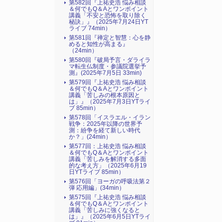
第582回『上祐史浩 悩み相談
＆何でもQ＆Aとワンポイント
講義「不安と恐怖を取り除く
秘訣」』（2025年7月24日YT
ライブ 74min）
第581回『禅定と智慧：心を静
めると知性が高まる』
（24min）
第580回『破局予言・ダライラ
マ転生仏制度・参議院選挙予
測』(2025年7月5日 33min)
第579回『上祐史浩 悩み相談
＆何でもQ＆Aとワンポイント
講義「苦しみの根本原因と
は」』（2025年7月3日YTライ
ブ 85min）
第578回「イスラエル・イラン
戦争：2025年以降の世界予
測：紛争を経て新しい時代
か？」(24min）
第577回：上祐史浩 悩み相談
＆何でもQ＆Aとワンポイント
講義「苦しみを解消する多面
的な考え方」（2025年6月19
日YTライブ 85min）
第576回「ヨーガの呼吸法第２
弾 応用編」(34min）
第575回『上祐史浩 悩み相談
＆何でもQ＆Aとワンポイント
講義「苦しみに強くなると
は」』（2025年6月5日YTライ