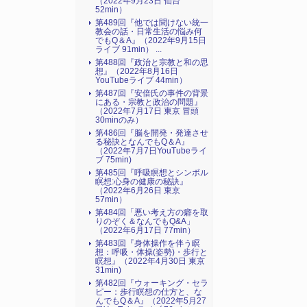
（2022年9月23日 仙台
52min）
第489回『他では聞けない統一
教会の話・日常生活の悩み何
でもQ＆A』（2022年9月15日
ライブ 91min） ...
第488回『政治と宗教と和の思
想』（2022年8月16日
YouTubeライブ 44min）
第487回『安倍氏の事件の背景
にある・宗教と政治の問題』
（2022年7月17日 東京 冒頭
30minのみ）
第486回『脳を開発・発達させ
る秘訣となんでもQ＆A』
（2022年7月7日YouTubeライ
ブ 75min)
第485回『呼吸瞑想とシンボル
瞑想:心身の健康の秘訣』
（2022年6月26日 東京
57min）
第484回「悪い考え方の癖を取
りのぞく＆なんでもQ&A」
（2022年6月17日 77min）
第483回『身体操作を伴う瞑
想：呼吸・体操(姿勢)・歩行と
瞑想』（2022年4月30日 東京
31min)
第482回『ウォーキング・セラ
ピー：歩行瞑想の仕方と、な
んでもQ＆A』（2022年5月27