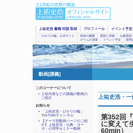
上祐史浩 書籍 対談 取材
プロフィール
イベント予定
「ひかりの輪」公式サイト
団体の概要
思想と実践
仏教思想
オウムの清算
イベント予定
指導
動画[講義]
このコーナーについて
上祐代表などの講義の動画の
上祐史浩・一
ご紹介
お知らせ
「上祐史浩・ひかりの輪」
YouTubeチャンネル
第352
【テーマ別動画ページのご紹
に変えて生
介】上祐史浩：仏教・ヨー
ガ・心理学セミナー動画
60min）