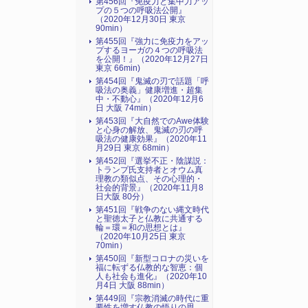
第456回『免疫力と集中力アッ
プの５つの呼吸法公開』
（2020年12月30日 東京
90min）
第455回『強力に免疫力をアッ
プするヨーガの４つの呼吸法
を公開！』（2020年12月27日
東京 66min)
第454回『鬼滅の刃で話題「呼
吸法の奥義」健康増進・超集
中・不動心』（2020年12月6
日 大阪 74min）
第453回『大自然でのAwe体験
と心身の解放、鬼滅の刃の呼
吸法の健康効果』（2020年11
月29日 東京 68min）
第452回『選挙不正・陰謀説：
トランプ氏支持者とオウム真
理教の類似点、その心理的・
社会的背景』（2020年11月8
日大阪 80分）
第451回『戦争のない縄文時代
と聖徳太子と仏教に共通する
輪＝環＝和の思想とは』
（2020年10月25日 東京
70min）
第450回『新型コロナの災いを
福に転ずる仏教的な智恵：個
人も社会も進化』（2020年10
月4日 大阪 88min）
第449回『宗教消滅の時代に重
要性を増す仏教の悟りの思