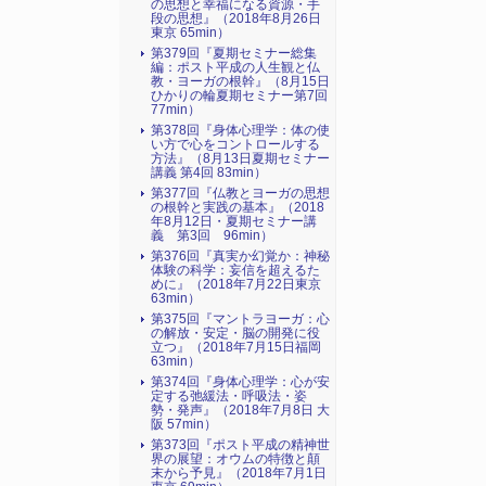
の思想と幸福になる資源・手
段の思想』（2018年8月26日
東京 65min）
第379回『夏期セミナー総集
編：ポスト平成の人生観と仏
教・ヨーガの根幹』（8月15日
ひかりの輪夏期セミナー第7回
77min）
第378回『身体心理学：体の使
い方で心をコントロールする
方法』（8月13日夏期セミナー
講義 第4回 83min）
第377回『仏教とヨーガの思想
の根幹と実践の基本』（2018
年8月12日・夏期セミナー講
義 第3回 96min）
第376回『真実か幻覚か：神秘
体験の科学：妄信を超えるた
めに』（2018年7月22日東京
63min）
第375回『マントラヨーガ：心
の解放・安定・脳の開発に役
立つ』（2018年7月15日福岡
63min）
第374回『身体心理学：心が安
定する弛緩法・呼吸法・姿
勢・発声』（2018年7月8日 大
阪 57min）
第373回『ポスト平成の精神世
界の展望：オウムの特徴と顛
末から予見』（2018年7月1日