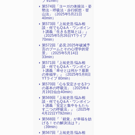
ブ 91min）
第574回「ヨーガの体操法・姿
勢法・呼吸法・歩行瞑想・登
山法」（2025年5月21日
40min）
第573回『上祐史浩 悩み相
談・何でもQ＆A・ワンポイン
ト講義「生きる意味とは」』
（2025年5月26日YTライブ
70min）
第572回「必見:2025年破滅予
言のブームとその心理学的背
景」（2025年5月14日
33min）
第571回『上祐史浩 悩み相
談・何でもQ＆A・ワンポイン
ト講義「幸せとは何か？最新
の幸福学」』（2025年5月8日
YTライブ 80min）
第570回「心を安定させる3つ
の基本の呼吸法」（2025年4
月19日仙台40min）
第569回『上祐史浩 悩み相
談・何でもQ＆A・ワンポイン
ト講義「安定と集中をもたら
す二つの呼吸法」』（2025年
4月22日YT92min）
第568回『「錯覚」が幸福を妨
げる！その解決法は？』
（39min）
第567回『上祐史浩 悩み相