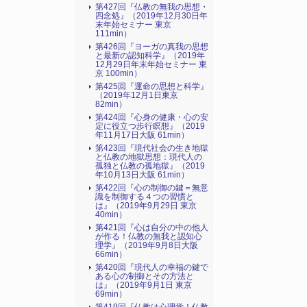
第427回『仏教の無我の思想・
四念処』（2019年12月30日年
末年始セミナー 東京
111min）
第426回『ヨーガの真我の思想
と最新の認知科学』（2019年
12月29日年末年始セミナー 東
京 100min）
第425回『運命の思想と科学』
（2019年12月1日東京
82min）
第424回『心身の健康・心の安
定に役立つ歩行瞑想』（2019
年11月17日大阪 61min）
第423回『現代社会の生き地獄
と仏教の地獄思想：現代人の
孤独と仏教の孤地獄』（2019
年10月13日大阪 61min）
第422回『心の制御の鍵＝無意
識を制御する４つの習慣と
は』（2019年9月29日 東京
40min）
第421回『心は自分の中の他人
が作る！仏教の無我と認知心
理学』（2019年9月8日大阪
66min）
第420回『現代人の幸福の鍵で
ある心の制御とその方法と
は』（2019年9月1日 東京
69min）