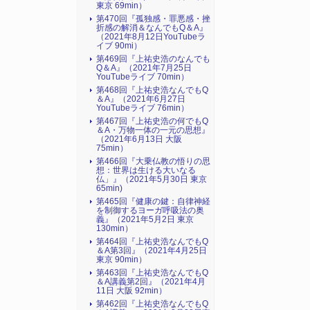
東京 69min）
第470回『孤独感・罪悪感・挫
折感の解消＆なんでもQ＆A』
（2021年8月12日YouTubeラ
イブ 90mi）
第469回『上祐史浩のなんでも
Q＆A』（2021年7月25日
YouTubeライブ 70min）
第468回『上祐史浩なんでもQ
＆A』（2021年6月27日
YouTubeライブ 76min）
第467回『上祐史浩の何でもQ
＆A・万物一体の一元の思想』
（2021年6月13日 大阪
75min）
第466回『大乗仏教の悟りの思
想：世界は生ける大いなる
仏」』（2021年5月30日 東京
65min)
第465回『健康の鍵：自律神経
を制御するヨーガ呼吸法の奥
義』（2021年5月2日 東京
130min）
第464回『上祐史浩なんでもQ
＆A第3回』（2021年4月25日
東京 90min）
第463回『上祐史浩なんでもQ
＆A講義第2回』（2021年4月
11日 大阪 92min）
第462回『上祐史浩なんでもQ