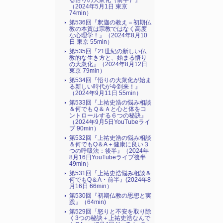
る悟りの大衆化（前半）』
（2024年5月1日 東京
74min）
第536回『釈迦の教え＝初期仏
教の本質は宗教ではなく高度
な心理学！』（2024年8月10
日 東京 55min）
第535回『21世紀の新しい仏
教的な生き方と、始まる悟り
の大衆化』（2024年8月12日
東京 79min）
第534回『悟りの大衆化が始ま
る新しい時代が今到来！』
（2024年9月11日 55min）
第533回『上祐史浩の悩み相談
＆何でもＱ＆Ａと心と体をコ
ントロールする６つの秘訣』
（2024年9月5日YouTubeライ
ブ 90min）
第532回『上祐史浩の悩み相談
＆何でもQ＆A＋健康に良い３
つの呼吸法：後半』（2024年
8月16日YouTubeライブ後半
49min）
第531回『上祐史浩悩み相談＆
何でもQ＆A・前半』(2024年8
月16日 66min）
第530回『初期仏教の思想と実
践』（64min)
第529回「怒りと不安を取り除
く3つの秘訣＋上祐史浩なんで