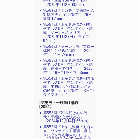
悟りの奥義を科学的に解説』
（2025年2月2日 60min）
第558回「ネガティブ感情への
対処方法」（2025年1月26日
東京 17min）
第557回『上祐史浩悩み相談、
何でもQ＆A、ワンポイント講
義「ゾーンへの入り方」』
（2025年1月27日YTライブ
94min）
第556回『ゾーン状態（フロー
体験）と仏教の禅定』（2025
年1月11日 74min）
第555回『上祐史浩悩み相談・
何でもQ＆A、ワンポイント講
義「神様って何？」』（2025
年1月16日YTライブ 93min）
第554回『上祐史浩悩み相談＆
何でもQ＆A」ワンポイント講
義「年初に心と体に良いこと
の秘訣」』（2025年1月3日YT
ライブ 89min）
上祐史浩・一般向け講義
【2024】
第553回『21世紀は心の時
代：幸福は心が決める』
（2024年12月14日 65min）
第552回『上祐史浩何でもＱ＆
Ａ・ワンポイント講義「前向
きな心を作る年末のコツ」』