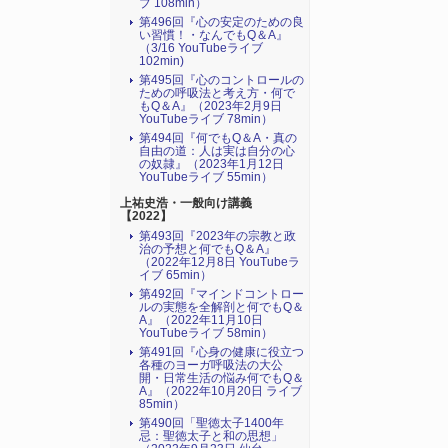
ブ 108min）
第496回『心の安定のための良
い習慣！・なんでもQ＆A』
（3/16 YouTubeライブ
102min)
第495回『心のコントロールの
ための呼吸法と考え方・何で
もQ＆A』（2023年2月9日
YouTubeライブ 78min）
第494回『何でもQ＆A・真の
自由の道：人は実は自分の心
の奴隷』（2023年1月12日
YouTubeライブ 55min）
上祐史浩・一般向け講義
【2022】
第493回『2023年の宗教と政
治の予想と何でもQ＆A』
（2022年12月8日 YouTubeラ
イブ 65min）
第492回『マインドコントロー
ルの実態を全解剖と何でもQ＆
A』（2022年11月10日
YouTubeライブ 58min）
第491回『心身の健康に役立つ
各種のヨーガ呼吸法の大公
開・日常生活の悩み何でもQ＆
A』（2022年10月20日 ライブ
85min）
第490回「聖徳太子1400年
忌：聖徳太子と和の思想」