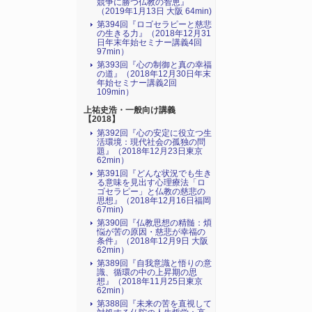
競争に勝つ仏教の智恵』
（2019年1月13日 大阪 64min)
第394回『ロゴセラピーと慈悲
の生きる力』（2018年12月31
日年末年始セミナー講義4回
97min）
第393回『心の制御と真の幸福
の道』（2018年12月30日年末
年始セミナー講義2回
109min）
上祐史浩・一般向け講義
【2018】
第392回『心の安定に役立つ生
活環境：現代社会の孤独の問
題』（2018年12月23日東京
62min）
第391回『どんな状況でも生き
る意味を見出す心理療法「ロ
ゴセラピー」と仏教の慈悲の
思想』（2018年12月16日福岡
67min)
第390回『仏教思想の精髄：煩
悩が苦の原因・慈悲が幸福の
条件』（2018年12月9日 大阪
62min）
第389回『自我意識と悟りの意
識、循環の中の上昇期の思
想』（2018年11月25日東京
62min）
第388回『未来の苦を直視して