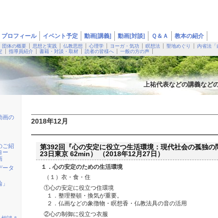
プロフィール
イベント予定
動画[講義]
動画[対談]
Ｑ＆Ａ
教本の紹介
団体の概要
思想と実践
仏教思想
心理学
ヨーガ・気功
瞑想法
聖地めぐり
内省法「
定
指導員紹介
書籍・対談・取材
読者の皆様へ
一般の方の声
上祐代表などの講義など
動画の
2018年12月
のご紹
第392回『心の安定に役立つ生活環境：現代社会の孤独の問題
ヨー
23日東京 62min） （2018年12月27日）
画
１．心の安定のための生活環境
データ
（１）衣・食・住
輪」
①心の安定に役立つ住環境
１．整理整頓・換気が重要。
２．仏画などの象徴物・瞑想香・仏教法具の音の活用
②心の制御に役立つ衣服