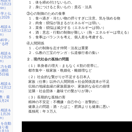
み相談＆
１．体を締め付けないもの。
年3月23
２．身につけると良いもの：貴石・法具
min）
科学と仏
③心の制御のための食事
2026
１．食べ過ぎ・冷たい物の摂りすぎに注意。気を強める物
）
２．肉食：煩悩が強まるがエネルギーは弱い。
み相談＆
３．菜食：煩悩は減少する（エネルギーは弱い）
年3月12
４．酒：意志・行動の制御が難しい（熱・エネルギーは増える）
in）
５．食事はバランスを考え、個人差を考慮する。
の科学』
④人間関係
する呼
）
１．心の制御を志す仲間・法友は重要
２．仏教の三宝のサンガ：仏道修行者の集い
み相談＆
年2月26
２．現代社会の孤独の問題
in）
（１）単身者の増大：まもなく４割の世帯に。
志力を鍛
た継続
都市集中・核家族・晩婚化・離婚増など
15日福
（２）社会的な繋がりが不足する日本人
家族（仕事）以外の人間関係＝社会関係資本が不足
み相談＆
伝統の地縁血縁の家族親族や、家族的な会社の崩壊
年2月12
近隣・社会団体・趣味での繋がりが薄い
in）
仏教：最
（３）長期的な孤独の害
1月24
精神の不安定：不機嫌・自己中心・攻撃的に
健康上の問題：酒・たばこ・肥満よりも健康に悪い
み相談＆
孤独死：年３万人
1月26
in）
』を自動
辿り着
1月10