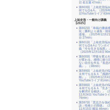
日 名古屋 47min）
第603回「上祐史浩悩
何でもQ＆A」（2026年
日YouTubeライブ 83m
上祐史浩・一般向け講義
【2025】
第602回「幸福の価値
化：勝利より成長・戦
道場」（2025年12月2
台 27min）
第601回「上祐史浩悩
何でもQ＆Aとワンポイ
義『今を生きる知恵』
（2025年12月16日 90
第600回「呼吸を変え
が変わる。感情に振り
ない自分を作る『長息
義』」（38min）
第599回「上祐史浩の
＆何でもＱ＆Ａ『感謝
能』」（2025年12月4
YouTubeライブ 81min
第598回「上祐史浩の
＆何でもＱ＆Ａ『生き
を解消する秘訣』​」（2
11月24日 YouTubeラ
76min）
第597回「意志力を強
訣：性格との関係」（2
11月15日 横浜 46min