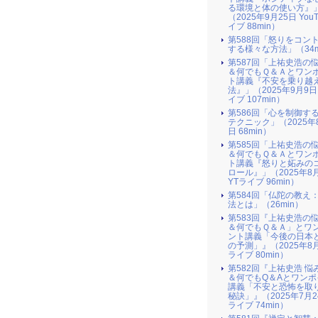
る環境と体の使い方』​
（2025年9月25日 You
イブ 88min）
第588回「怒りをコン
する様々な方法」（34m
第587回「上祐史浩の
＆何でもＱ＆Ａとワン
ト講義『不安を乗り越
法』​」（2025年9月9日
イブ 107min）
第586回「心を制御す
テクニック」（2025年
日 68min）
第585回「上祐史浩の
＆何でもＱ＆Ａとワン
ト講義『怒りと妬みの
ロール』​」（2025年8
YTライブ 96min）
第584回「仏陀の教え
法とは」（26min）
第583回『上祐史浩の
＆何でもＱ＆Ａ」とワ
ント講義「今後の日本
の予測」』（2025年8月
ライブ 80min）
第582回『上祐史浩 悩
＆何でもQ＆Aとワンポ
講義「不安と恐怖を取
秘訣」』（2025年7月2
ライブ 74min）