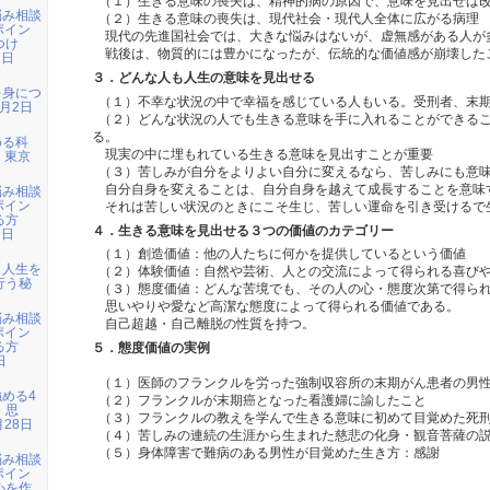
（１）生きる意味の喪失は、精神的病の原因で、意味を見出せば
悩み相談
（２）生きる意味の喪失は、現代社会・現代人全体に広がる病理
ポイン
現代の先進国社会では、大きな悩みはないが、虚無感がある人が
つけ
戦後は、物質的には豊かになったが、伝統的な価値感が崩壊した
1日
）
３．どんな人も人生の意味を見出せる
を身につ
（１）不幸な状況の中で幸福を感じている人もいる。受刑者、末
1月2日
（２）どんな状況の人でも生きる意味を手に入れることができる
る。
める科
現実の中に埋もれている生きる意味を見出すことが重要
日 東京
（３）苦しみが自分をよりよい自分に変えるなら、苦しみにも意
自分自身を変えることは、自分自身を越えて成長することを意味
悩み相談
ポイン
それは苦しい状況のときにこそ生じ、苦しい運命を引き受けるで
る方
４．生きる意味を見出せる３つの価値のカテゴリー
3日
）
（１）創造価値：他の人たちに何かを提供しているという価値
：人生を
（２）体験価値：自然や芸術、人との交流によって得られる喜び
行う秘
（３）態度価値：どんな苦境でも、その人の心・態度次第で得ら
思いやりや愛など高潔な態度によって得られる価値である。
悩み相談
自己超越・自己離脱の性質を持つ。
ポイン
る方
５．態度価値の実例
日
）
（１）医師のフランクルを労った強制収容所の末期がん患者の男
強める4
（２）フランクルが末期癌となった看護婦に諭したこと
・思
（３）フランクルの教えを学んで生きる意味に初めて目覚めた死
月28日
（４）苦しみの連続の生涯から生まれた慈悲の化身・観音菩薩の
（５）身体障害で難病のある男性が目覚めた生き方：感謝
悩み相談
ポイン
心を作