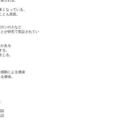
改善される。
多くなっている。
ことも原因。
期ガンの人など
ことが研究で実証されてい
味がある
する。
生じる。
や感動による価値
れる価値。
性
刑囚
説話