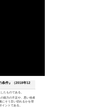
件』（2018年12
説したものである。
己の能力の不足や、悪い他者
拠にそう言い切れるかを理
ポイントである。