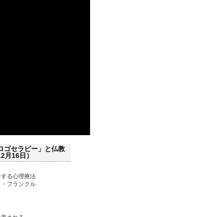
ロゴセラピー」と仏教
12月16日）
をする心理療法
Ｅ・フランクル