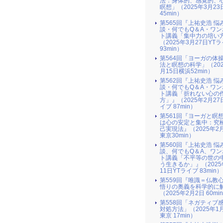
法：身体的、感覚的、
瞑想」（2025年3月2
45min）
第565回『上祐史浩 悩
談・何でもQ＆A・ワン
ト講義「集中力の培い
（2025年3月27日YT
93min）
第564回「ヨーガの体
法と瞑想の科学」（202
月15日横浜52min）
第562回『上祐史浩 悩
談・何でもQ＆A・ワン
ト講義「折れない心の
方」』（2025年2月27
イブ 87min）
第561回『ヨーガと瞑
は心の安定と集中：究
己実現法』（2025年2
東京30min）
第560回『上祐史浩 悩
談、何でもQ＆A、ワン
ト講義「不平等の世の
う生きるか」』（2025
11日YTライブ 83min）
第559回『唯識＝仏教
悟りの奥義を科学的に
（2025年2月2日 60mi
第558回「ネガティブ
対処方法」（2025年1
東京 17min）