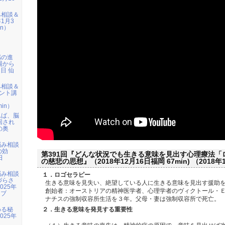
み相談＆
1月3
in）
感の進
場から
1日 仙
み相談＆
ント講
」
min）
れば、脳
回され
の奥
悩み相談
の効
第391回『どんな状況でも生きる意味を見出す心理療法「
日
の慈悲の思想』（2018年12月16日福岡 67min) （2018年
）
悩み相談
１．ロゴセラピー
づらさ
生きる意味を見失い、絶望している人に生きる意味を見出す援助
025年
創始者：オーストリアの精神医学者、心理学者のヴィクトール・
イブ
ナチスの強制収容所生活を３年。父母・妻は強制収容所で死亡。
める秘
２．生きる意味を発見する重要性
025年
）