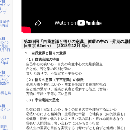
み相
ポイン
は」』
ライブ
年破滅予
学的背
み相
第389回『自我意識と悟りの意識、循環の中の上昇期の思想』
ポイン
日東京 62min） （2018年12月 3日）
？最新
5月8日
１．自我意識と悟りの意識
せる3つ
（１）自我意識の特徴
5年4
自己中心の狭い心・目先の利益中心の短期的視点
自と他、苦と楽の区別が強い。
み相
貪りと怒りで、不安定で不平等な心
ポイン
もたら
（２）悟りの意識（宇宙意識）の特徴
025年
他者万物を包む広い心・無常を認識する長期的視点
自と他の繋がり、苦楽が表裏と理解する智恵（智慧）
幸福を妨
万物に平静・平等な広い意識
』
（３）宇宙意識の恩恵
み相
①苦に強く安定した心：多くの他者の苦を理解する広い心
ポイン
』
②広い心による精神的・生理的な幸福・心地良さ（内的歓喜も）
10日
③健康・長寿：低ストレス・良い気の流れ・折れぬ前向きな心
④良い人間関係：奪い合わずに分かち合う行動
な瞑想
⑤人生の重要な目的を実現する（奪わずとも自ずと他者に勝る）