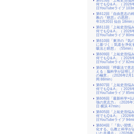
第613回「上祐史浩悩
何でもQ＆A」（ 2026
日YouTubeライブ 103
第612回「自由意志の
教の『慈悲』の思想」（
年3月20日 仙台 18min
第611回「上祐史浩悩
何でもQ＆A」（ 2026
日YouTubeライブ 80m
第610回「東洋の『気
に基づく：気道を浄化
吸法と瞑想」（55min
第609回「上祐史浩悩
何でもQ＆A」（ 2026
日YouTubeライブ 82m
第608回「呼吸法で意
える：脳科学が証明し
の極意」（2026年2月
岡 88min）
第607回「上祐史浩悩
何でもQ＆A」（ 2026
日YouTubeライブ 85m
第606回「最新科学×
強の意志力」（2026年
日 横浜 47min）
第605回「上祐史浩悩
何でもQ＆A」（2026年
日YouTubeライブ 94m
第604回「『良い習慣
化する。仏教と科学が
いた共通点」（2026年