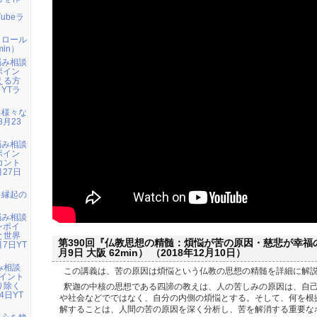
」
Tubeラ
トロール
in）
悩み相談
ポイン
える方
 YTラ
る様々な
8月23
悩み相談
ポイン
コント
月27日
：縁起の
悩み相談
ンポイ
と世界
第390回『仏教思想の精髄：煩悩が苦の原因・慈悲が幸福の条
7日YT
月9日 大阪 62min） （2018年12月10日）
み相談
この講義は、苦の原因は煩悩という仏教の思想の精髄を詳細に解
イント
り除く
釈迦の中核の思想である四諦の教えは、人の苦しみの原因は、自
4日YT
や社会などでではなく、自分の内側の煩悩とする。そして、何を根
解することは、人間の苦の原因を深く分析し、苦を解消する重要な