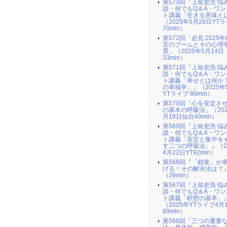
第573回『上祐史浩 悩
談・何でもQ＆A・ワン
ト講義「生きる意味と
（2025年5月26日YT
70min）
第572回「必見:2025
言のブームとその心理
景」（2025年5月14日
33min）
第571回『上祐史浩 悩
談・何でもQ＆A・ワン
ト講義「幸せとは何か
の幸福学」』（2025年
YTライブ 80min）
第570回「心を安定さ
の基本の呼吸法」（202
月19日仙台40min）
第569回『上祐史浩 悩
談・何でもQ＆A・ワン
ト講義「安定と集中を
す二つの呼吸法」』（2
4月22日YT92min）
第568回『「錯覚」が
げる！その解決法は？
（39min）
第567回『上祐史浩 悩
談・何でもQ＆A・ワン
ト講義「瞑想の基本」
（2025年YTライブ4月
89min）
第566回「三つの重要