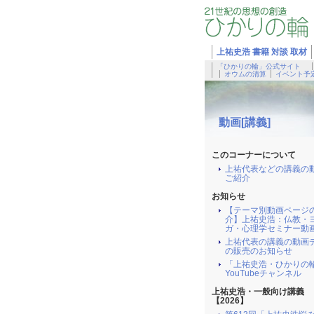
上祐史浩 書籍 対談 取材
「ひかりの輪」公式サイト
オウムの清算
イベント予
動画[講義]
このコーナーについて
上祐代表などの講義の
ご紹介
お知らせ
【テーマ別動画ページ
介】上祐史浩：仏教・
ガ・心理学セミナー動
上祐代表の講義の動画
の販売のお知らせ
「上祐史浩・ひかりの
YouTubeチャンネル
上祐史浩・一般向け講義
【2026】