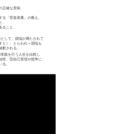
の正確な意味、
する「苦楽表裏」の教え、
と、
あること、
因として、煩悩が満たされて
すと）、とらわれ＝煩悩も
解釈される。
の実践を行う人生を比較し
知性、⑤自己実現や競争に
いる。