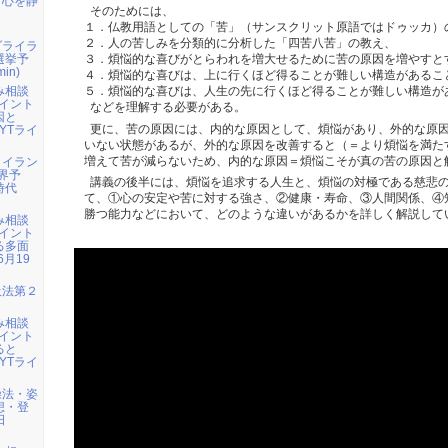
：心を静
そのためには、
１．仏教用語としての「苦」（サンスクリット原語ではドゥッカ）
２．人の苦しみを分類的に分析した「四苦八苦」の教え、
ダライラ
選挙予
３．煩悩的な喜びがとらわれを増大せるために苦の原因を増やすと
in)
４．煩悩的な喜びは、上に行くほど得ることが難しい構造があるこ
み相談
５．煩悩的な喜びは、人生の先に行くほど得ることが難しい構造が
イント
などを理解する必要がある。
因と
更に、苦の原因には、内的な原因として、煩悩があり、外的な原
YTライ
いない状態があるが、外的な原因を改善すると（＝より煩悩を満た
増えて苦が減らないため、内的な原因＝煩悩こそが真の苦の原因と
・イラン
界予
講義の後半には、煩悩を追求する人生と、煩悩の対極である慈悲
時代
て、①心の安定や苦に対する強さ、②健康・寿命、③人間関係、④
勝つ能力などにおいて、どのような違いがあるかを詳しく解説して
み相談
イント
る多面
6月19
吸法第２
み相談
イント
ると
YTライ
操法・姿
想・登
日