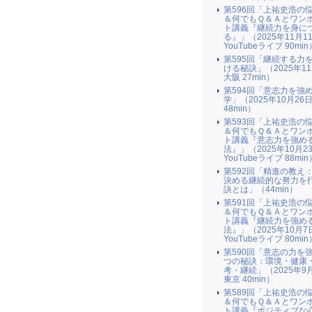
第596回「上祐史浩の
＆何でもＱ＆Ａとワン
ト講義『継続力を身に
る』​」（2025年11月1
YouTubeライブ 90min
第595回「継続する力
ける秘訣」（2025年1
大阪 27min）
第594回「意志力を強
学」（2025年10月26
48min）
第593回「上祐史浩の
＆何でもＱ＆Ａとワン
ト講義『意志力を強め
法』​」（2025年10月2
YouTubeライブ 88min
第592回「精進の教え
決める継続的な努力を
訣とは」（44min）
第591回「上祐史浩の
＆何でもＱ＆Ａとワン
ト講義『継続力を強め
法』​」（2025年10月7
YouTubeライブ 80min
第590回「意志の力を
つの秘訣：環境・健康
考・継続」（2025年9
東京 40min）
第589回「上祐史浩の
＆何でもＱ＆Ａとワン
ト講義『ポジティブな