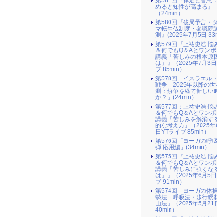
第581回『禅定と智慧
めると知性が高まる』
（24min）
第580回『破局予言・
マ転生仏制度・参議院
測』(2025年7月5日 33m
第579回『上祐史浩 悩
＆何でもQ＆Aとワンポ
講義「苦しみの根本原
は」』（2025年7月3日
ブ 85min）
第578回「イスラエル
戦争：2025年以降の世
測：紛争を経て新しい
か？」(24min）
第577回：上祐史浩 悩
＆何でもQ＆Aとワンポ
講義「苦しみを解消す
的な考え方」（2025年
日YTライブ 85min）
第576回「ヨーガの呼
弾 応用編」(34min）
第575回『上祐史浩 悩
＆何でもQ＆Aとワンポ
講義「苦しみに強くな
は」』（2025年6月5日
ブ 91min）
第574回「ヨーガの体
勢法・呼吸法・歩行瞑
山法」（2025年5月21
40min）