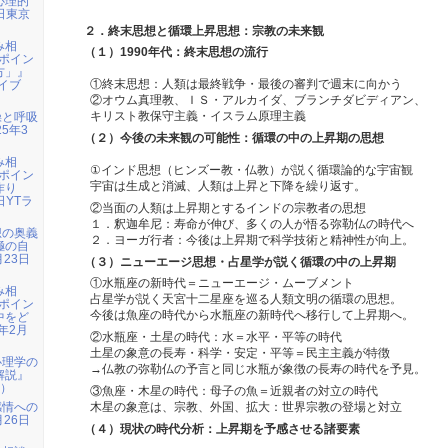
心理的
3日東京
２．終末思想と循環上昇思想：宗教の未来観
み相
（１）1990年代：終末思想の流行
ポイン
方」』
ライブ
①終末思想：人類は最終戦争・最後の審判で週末に向かう
②オウム真理教、ＩＳ・アルカイダ、ブランチダビディアン、
操と呼吸
キリスト教保守主義・イスラム原理主義
5年3
（２）今後の未来観の可能性：循環の中の上昇期の思想
み相
①インド思想（ヒンズー教・仏教）が説く循環論的な宇宙観
ポイン
宇宙は生成と消滅、人類は上昇と下降を繰り返す。
作り
日YTラ
②当面の人類は上昇期とするインドの宗教者の思想
１．釈迦牟尼：寿命が伸び、多くの人が悟る弥勒仏の時代へ
想の奥義
２．ヨーガ行者：今後は上昇期で科学技術と精神性が向上。
極の自
月23日
（３）ニューエージ思想・占星学が説く循環の中の上昇期
①水瓶座の新時代＝ニューエージ・ムーブメント
み相
占星学が説く天宮十二星座を巡る人類文明の循環の思想。
ポイン
今後は魚座の時代から水瓶座の新時代へ移行して上昇期へ。
中をど
年2月
②水瓶座・土星の時代：水＝水平・平等の時代
土星の象意の長寿・科学・安定・平等＝民主主義が特徴
心理学の
→仏教の弥勒仏の予言と同じ水瓶が象徴の長寿の時代を予見。
解説』
n）
③魚座・木星の時代：母子の魚＝近親者の対立の時代
感情への
木星の象意は、宗教、外国、拡大：世界宗教の登場と対立
月26日
（４）現状の時代分析：上昇期を予感させる諸要素