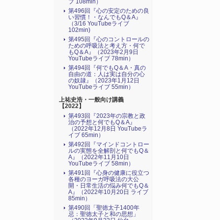
ブ 108min）
第496回『心の安定のための良
い習慣！・なんでもQ＆A』
（3/16 YouTubeライブ
102min)
第495回『心のコントロールの
ための呼吸法と考え方・何で
もQ＆A』（2023年2月9日
YouTubeライブ 78min）
第494回『何でもQ＆A・真の
自由の道：人は実は自分の心
の奴隷』（2023年1月12日
YouTubeライブ 55min）
上祐史浩・一般向け講義
【2022】
第493回『2023年の宗教と政
治の予想と何でもQ＆A』
（2022年12月8日 YouTubeラ
イブ 65min）
第492回『マインドコントロー
ルの実態を全解剖と何でもQ＆
A』（2022年11月10日
YouTubeライブ 58min）
第491回『心身の健康に役立つ
各種のヨーガ呼吸法の大公
開・日常生活の悩み何でもQ＆
A』（2022年10月20日 ライブ
85min）
第490回「聖徳太子1400年
忌：聖徳太子と和の思想」