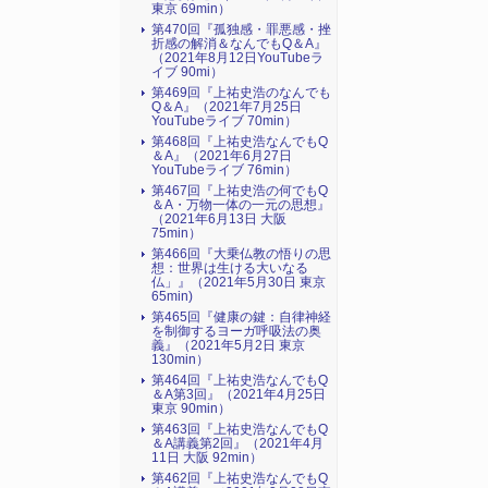
東京 69min）
第470回『孤独感・罪悪感・挫
折感の解消＆なんでもQ＆A』
（2021年8月12日YouTubeラ
イブ 90mi）
第469回『上祐史浩のなんでも
Q＆A』（2021年7月25日
YouTubeライブ 70min）
第468回『上祐史浩なんでもQ
＆A』（2021年6月27日
YouTubeライブ 76min）
第467回『上祐史浩の何でもQ
＆A・万物一体の一元の思想』
（2021年6月13日 大阪
75min）
第466回『大乗仏教の悟りの思
想：世界は生ける大いなる
仏」』（2021年5月30日 東京
65min)
第465回『健康の鍵：自律神経
を制御するヨーガ呼吸法の奥
義』（2021年5月2日 東京
130min）
第464回『上祐史浩なんでもQ
＆A第3回』（2021年4月25日
東京 90min）
第463回『上祐史浩なんでもQ
＆A講義第2回』（2021年4月
11日 大阪 92min）
第462回『上祐史浩なんでもQ