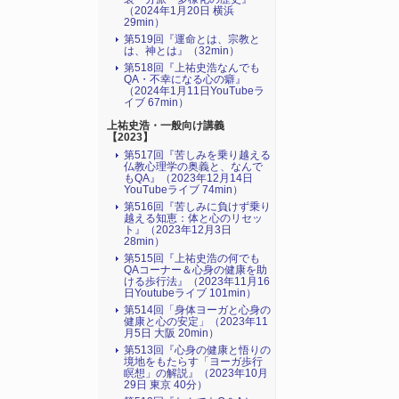
（2024年1月20日 横浜
29min）
第519回『運命とは、宗教と
は、神とは』（32min）
第518回『上祐史浩なんでも
QA・不幸になる心の癖』
（2024年1月11日YouTubeラ
イブ 67min）
上祐史浩・一般向け講義
【2023】
第517回『苦しみを乗り越える
仏教心理学の奥義と、なんで
もQA』（2023年12月14日
YouTubeライブ 74min）
第516回『苦しみに負けず乗り
越える知恵：体と心のリセッ
ト』（2023年12月3日
28min）
第515回『上祐史浩の何でも
QAコーナー＆心身の健康を助
ける歩行法』（2023年11月16
日Youtubeライブ 101min）
第514回「身体ヨーガと心身の
健康と心の安定」（2023年11
月5日 大阪 20min）
第513回『心身の健康と悟りの
境地をもたらす「ヨーガ歩行
瞑想」の解説』（2023年10月
29日 東京 40分）