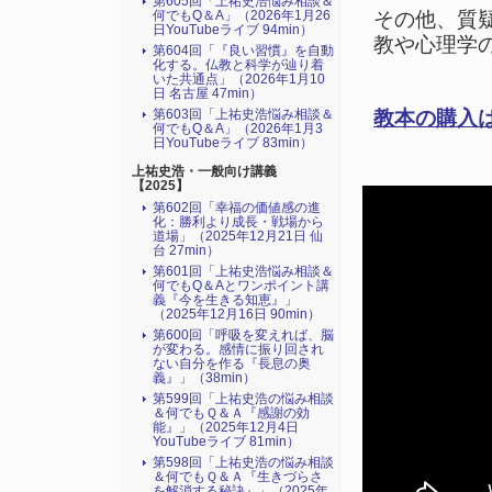
第605回「上祐史浩悩み相談＆
その他、質
何でもQ＆A」（2026年1月26
日YouTubeライブ 94min）
教や心理学
第604回「『良い習慣』を自動
化する。仏教と科学が辿り着
いた共通点」（2026年1月10
日 名古屋 47min）
教本の購入
第603回「上祐史浩悩み相談＆
何でもQ＆A」（2026年1月3
日YouTubeライブ 83min）
上祐史浩・一般向け講義
【2025】
第602回「幸福の価値感の進
化：勝利より成長・戦場から
道場」（2025年12月21日 仙
台 27min）
第601回「上祐史浩悩み相談＆
何でもQ＆Aとワンポイント講
義『今を生きる知恵』」
（2025年12月16日 90min）
第600回「呼吸を変えれば、脳
が変わる。感情に振り回され
ない自分を作る『長息の奥
義』」（38min）
第599回「上祐史浩の悩み相談
＆何でもＱ＆Ａ『感謝の効
能』」（2025年12月4日
YouTubeライブ 81min）
第598回「上祐史浩の悩み相談
＆何でもＱ＆Ａ『生きづらさ
を解消する秘訣』​」（2025年