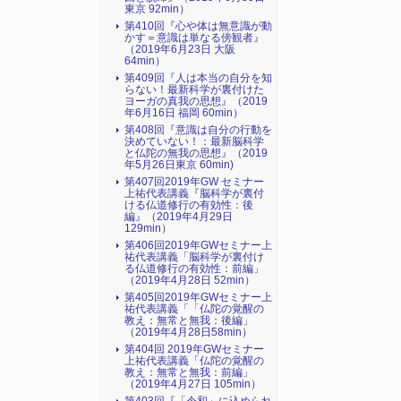
東京 92min）
第410回『心や体は無意識が動
かす＝意識は単なる傍観者』
（2019年6月23日 大阪
64min）
第409回『人は本当の自分を知
らない！最新科学が裏付けた
ヨーガの真我の思想』（2019
年6月16日 福岡 60min）
第408回『意識は自分の行動を
決めていない！：最新脳科学
と仏陀の無我の思想』（2019
年5月26日東京 60min)
第407回2019年GW セミナー
上祐代表講義『脳科学が裏付
ける仏道修行の有効性：後
編』（2019年4月29日
129min）
第406回2019年GWセミナー上
祐代表講義「脳科学が裏付け
る仏道修行の有効性：前編」
（2019年4月28日 52min）
第405回2019年GWセミナー上
祐代表講義「「仏陀の覚醒の
教え：無常と無我：後編」
（2019年4月28日58min）
第404回 2019年GWセミナー
上祐代表講義「仏陀の覚醒の
教え：無常と無我：前編」
（2019年4月27日 105min）