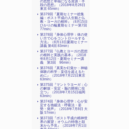
の思想と幸福になる資源・手
段の思想』（2018年8月26日
東京 65min）
第379回『夏期セミナー総集
編：ポスト平成の人生観と仏
教・ヨーガの根幹』（8月15日
ひかりの輪夏期セミナー第7回
77min）
第378回『身体心理学：体の使
い方で心をコントロールする
方法』（8月13日夏期セミナー
講義 第4回 83min）
第377回『仏教とヨーガの思想
の根幹と実践の基本』（2018
年8月12日・夏期セミナー講
義 第3回 96min）
第376回『真実か幻覚か：神秘
体験の科学：妄信を超えるた
めに』（2018年7月22日東京
63min）
第375回『マントラヨーガ：心
の解放・安定・脳の開発に役
立つ』（2018年7月15日福岡
63min）
第374回『身体心理学：心が安
定する弛緩法・呼吸法・姿
勢・発声』（2018年7月8日 大
阪 57min）
第373回『ポスト平成の精神世
界の展望：オウムの特徴と顛
末から予見』（2018年7月1日