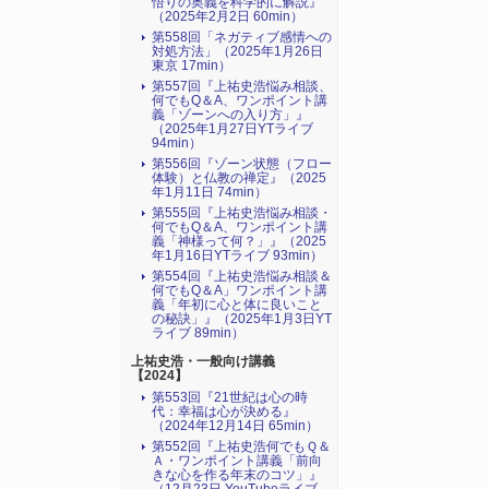
悟りの奥義を科学的に解説』
（2025年2月2日 60min）
第558回「ネガティブ感情への
対処方法」（2025年1月26日
東京 17min）
第557回『上祐史浩悩み相談、
何でもQ＆A、ワンポイント講
義「ゾーンへの入り方」』
（2025年1月27日YTライブ
94min）
第556回『ゾーン状態（フロー
体験）と仏教の禅定』（2025
年1月11日 74min）
第555回『上祐史浩悩み相談・
何でもQ＆A、ワンポイント講
義「神様って何？」』（2025
年1月16日YTライブ 93min）
第554回『上祐史浩悩み相談＆
何でもQ＆A」ワンポイント講
義「年初に心と体に良いこと
の秘訣」』（2025年1月3日YT
ライブ 89min）
上祐史浩・一般向け講義
【2024】
第553回『21世紀は心の時
代：幸福は心が決める』
（2024年12月14日 65min）
第552回『上祐史浩何でもＱ＆
Ａ・ワンポイント講義「前向
きな心を作る年末のコツ」』