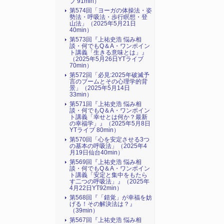
ブ 91min）
第574回「ヨーガの体操法・姿
勢法・呼吸法・歩行瞑想・登
山法」（2025年5月21日
40min）
第573回『上祐史浩 悩み相
談・何でもQ＆A・ワンポイン
ト講義「生きる意味とは」』
（2025年5月26日YTライブ
70min）
第572回「必見:2025年破滅予
言のブームとその心理学的背
景」（2025年5月14日
33min）
第571回『上祐史浩 悩み相
談・何でもQ＆A・ワンポイン
ト講義「幸せとは何か？最新
の幸福学」』（2025年5月8日
YTライブ 80min）
第570回「心を安定させる3つ
の基本の呼吸法」（2025年4
月19日仙台40min）
第569回『上祐史浩 悩み相
談・何でもQ＆A・ワンポイン
ト講義「安定と集中をもたら
す二つの呼吸法」』（2025年
4月22日YT92min）
第568回『「錯覚」が幸福を妨
げる！その解決法は？』
（39min）
第567回『上祐史浩 悩み相