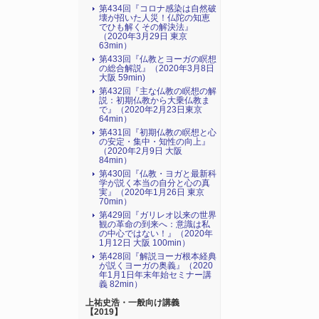
第434回『コロナ感染は自然破
壊が招いた人災！仏陀の知恵
でひも解くその解決法』
（2020年3月29日 東京
63min）
第433回『仏教とヨーガの瞑想
の総合解説』（2020年3月8日
大阪 59min)
第432回『主な仏教の瞑想の解
説：初期仏教から大乗仏教ま
で』（2020年2月23日東京
64min）
第431回『初期仏教の瞑想と心
の安定・集中・知性の向上』
（2020年2月9日 大阪
84min）
第430回『仏教・ヨガと最新科
学が説く本当の自分と心の真
実』（2020年1月26日 東京
70min）
第429回『ガリレオ以来の世界
観の革命の到来へ：意識は私
の中心ではない！』（2020年
1月12日 大阪 100min）
第428回『解説ヨーガ根本経典
が説くヨーガの奥義』（2020
年1月1日年末年始セミナー講
義 82min）
上祐史浩・一般向け講義
【2019】