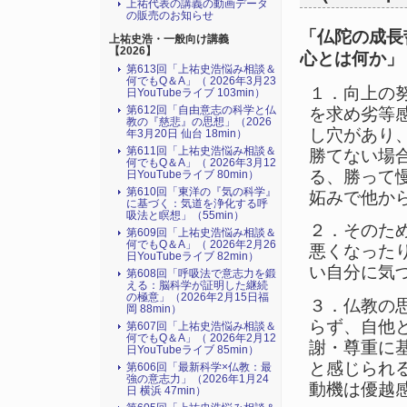
上祐代表の講義の動画データ
の販売のお知らせ
「仏陀の成長
上祐史浩・一般向け講義
【2026】
心とは何か」
第613回「上祐史浩悩み相談＆
何でもQ＆A」（ 2026年3月23
１．向上の
日YouTubeライブ 103min）
第612回「自由意志の科学と仏
を求め劣等
教の『慈悲』の思想」（2026
し穴があり
年3月20日 仙台 18min）
第611回「上祐史浩悩み相談＆
勝てない場
何でもQ＆A」（ 2026年3月12
る、勝って
日YouTubeライブ 80min）
第610回「東洋の『気の科学』
妬みで他か
に基づく：気道を浄化する呼
吸法と瞑想」（55min）
２．そのた
第609回「上祐史浩悩み相談＆
何でもQ＆A」（ 2026年2月26
悪くなった
日YouTubeライブ 82min）
い自分に気
第608回「呼吸法で意志力を鍛
える：脳科学が証明した継続
の極意」（2026年2月15日福
３．仏教の
岡 88min）
らず、自他
第607回「上祐史浩悩み相談＆
何でもQ＆A」（ 2026年2月12
謝・尊重に
日YouTubeライブ 85min）
と感じられ
第606回「最新科学×仏教：最
強の意志力」（2026年1月24
動機は優越
日 横浜 47min）