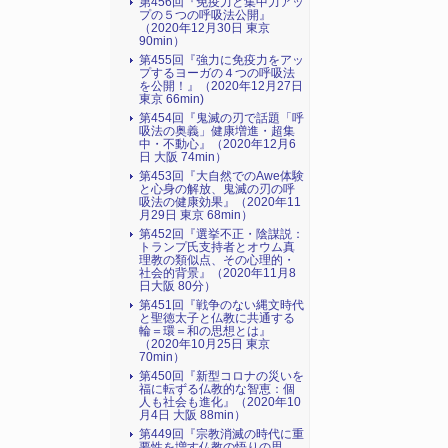
第456回『免疫力と集中力アッ
プの５つの呼吸法公開』
（2020年12月30日 東京
90min）
第455回『強力に免疫力をアッ
プするヨーガの４つの呼吸法
を公開！』（2020年12月27日
東京 66min)
第454回『鬼滅の刃で話題「呼
吸法の奥義」健康増進・超集
中・不動心』（2020年12月6
日 大阪 74min）
第453回『大自然でのAwe体験
と心身の解放、鬼滅の刃の呼
吸法の健康効果』（2020年11
月29日 東京 68min）
第452回『選挙不正・陰謀説：
トランプ氏支持者とオウム真
理教の類似点、その心理的・
社会的背景』（2020年11月8
日大阪 80分）
第451回『戦争のない縄文時代
と聖徳太子と仏教に共通する
輪＝環＝和の思想とは』
（2020年10月25日 東京
70min）
第450回『新型コロナの災いを
福に転ずる仏教的な智恵：個
人も社会も進化』（2020年10
月4日 大阪 88min）
第449回『宗教消滅の時代に重
要性を増す仏教の悟りの思