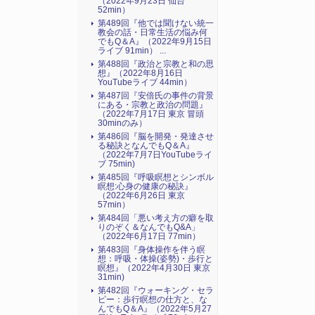
（2022年9月23日 仙台
52min）
第489回『他では聞けない統一
教会の話・日常生活の悩み何
でもQ＆A』（2022年9月15日
ライブ 91min） ...
第488回『政治と宗教と和の思
想』（2022年8月16日
YouTubeライブ 44min）
第487回『安倍氏の事件の背景
にある・宗教と政治の問題』
（2022年7月17日 東京 冒頭
30minのみ）
第486回『脳を開発・発達させ
る秘訣となんでもQ＆A』
（2022年7月7日YouTubeライ
ブ 75min)
第485回『呼吸瞑想とシンボル
瞑想:心身の健康の秘訣』
（2022年6月26日 東京
57min）
第484回「悪い考え方の癖を取
りのぞく＆なんでもQ&A」
（2022年6月17日 77min）
第483回『身体操作を伴う瞑
想：呼吸・体操(姿勢)・歩行と
瞑想』（2022年4月30日 東京
31min)
第482回『ウォーキング・セラ
ピー：歩行瞑想の仕方と、な
んでもQ＆A』（2022年5月27