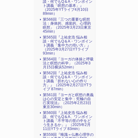
談・何でもQ＆A・ワンポイン
ト講義「瞑想の基本」』
（2025年YTライブ4月10日
89min）
第566回「三つの重要な瞑想
法：身体的、感覚的、心理的
瞑想」（2025年3月23日東京
45min）
第565回『上祐史浩 悩み相
談・何でもQ＆A・ワンポイン
ト講義「集中力の培い方」』
（2025年3月27日YTライブ
93min）
第564回「ヨーガの体操と呼吸
法と瞑想の科学」（2025年3
月15日横浜52min）
第562回『上祐史浩 悩み相
談・何でもQ＆A・ワンポイン
ト講義「折れない心の作り
方」』（2025年2月27日YTラ
イブ 87min）
第561回『ヨーガと瞑想の奥義
は心の安定と集中：究極の自
己実現法』（2025年2月23日
東京30min）
第560回『上祐史浩 悩み相
談、何でもQ＆A、ワンポイン
ト講義「不平等の世の中をど
う生きるか」』（2025年2月
11日YTライブ 83min）
第559回『唯識＝仏教心理学の