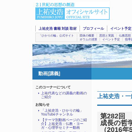
上祐史浩 書籍 対談 取材
プロフィール
イベント予定
「ひかりの輪」公式サイト
団体の概要
思想と実践
仏教思想
オウムの清算
イベント予定
指導
動画[講義]
このコーナーについて
上祐代表などの講義の動画の
上祐史浩・一
ご紹介
お知らせ
「上祐史浩・ひかりの輪」
YouTubeチャンネル
第282
【テーマ別動画ページのご紹
成長の哲学』
介】上祐史浩：仏教・ヨー
ガ・心理学セミナー動画
（2016年