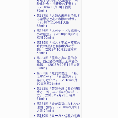
対処する仏陀の人生哲学：高
齢化社会・消費税の不安も』
（2018年11月18日 福岡
75min）
第387回『人類の未来を予見す
る諸思想と心の制御の精髄』
（2018年11月4日 大阪
68min）
第386回『ネガティブな感情へ
の対処法』（2018年10月28日
福岡 60min）
第385回『ポスト平成＝変革の
時代の経済と精神世界の予
想』（2018年10月21日東京
52min）
第384回『霊障と真の霊的浄
化、自己愛の問題と全体愛の
幸福』（2018年10月14日大阪
62min）
第383回『無我の思想：「私」
は実在せず、「自由意思」も
存在しない？』（2018年9月
30日東京63min)
第382回『苦楽を感じる心理構
造と、苦しみに強い心の培い
方』（2018年9月23日 福岡
61min）
第381回『皆が幸福になれない
理由：無智』（2018年9月9日
大阪 64min）
第380回『ヨーガと仏教の本来