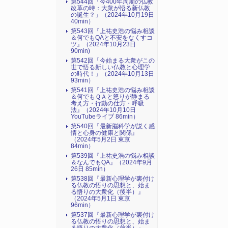
第544回「今400年周期の仏教
改革の時：大衆が悟る新仏教
の誕生？」（2024年10月19日
40min）
第543回『上祐史浩の悩み相談
＆何でもQAと不安をなくすコ
ツ』（2024年10月23日
90min)
第542回「今始まる大衆がこの
世で悟る新しい仏教と心理学
の時代！」（2024年10月13日
93min）
第541回『上祐史浩の悩み相談
＆何でもＱＡと怒りが静まる
考え方・行動の仕方・呼吸
法』（2024年10月10日
YouTubeライブ 86min）
第540回『最新脳科学が説く感
情と心身の健康と関係』
（2024年5月2日 東京
84min）
第539回『上祐史浩の悩み相談
＆なんでもQA』（2024年9月
26日 85min）
第538回『最新心理学が裏付け
る仏教の悟りの思想と、始ま
る悟りの大衆化（後半）』
（2024年5月1日 東京
96min）
第537回『最新心理学が裏付け
る仏教の悟りの思想と、始ま