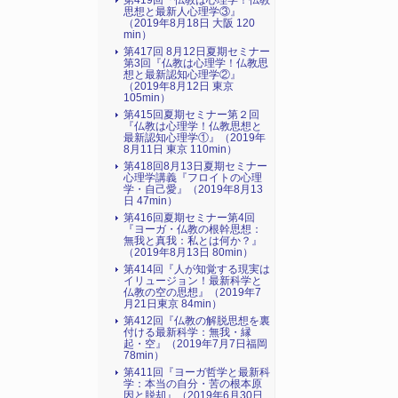
第419回『仏教は心理学！仏教
思想と最新人心理学③』
（2019年8月18日 大阪 120
min）
第417回 8月12日夏期セミナー
第3回『仏教は心理学！仏教思
想と最新認知心理学②』
（2019年8月12日 東京
105min）
第415回夏期セミナー第２回
『仏教は心理学！仏教思想と
最新認知心理学①』（2019年
8月11日 東京 110min）
第418回8月13日夏期セミナー
心理学講義『フロイトの心理
学・自己愛』（2019年8月13
日 47min）
第416回夏期セミナー第4回
『ヨーガ・仏教の根幹思想：
無我と真我：私とは何か？』
（2019年8月13日 80min）
第414回『人が知覚する現実は
イリュージョン！最新科学と
仏教の空の思想』（2019年7
月21日東京 84min）
第412回『仏教の解脱思想を裏
付ける最新科学：無我・縁
起・空』（2019年7月7日福岡
78min）
第411回『ヨーガ哲学と最新科
学：本当の自分・苦の根本原
因と脱却』（2019年6月30日