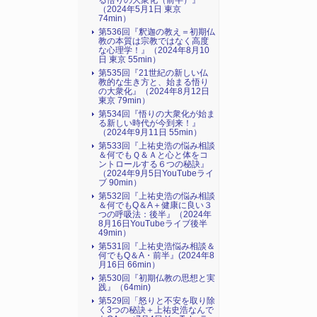
る悟りの大衆化（前半）』
（2024年5月1日 東京
74min）
第536回『釈迦の教え＝初期仏
教の本質は宗教ではなく高度
な心理学！』（2024年8月10
日 東京 55min）
第535回『21世紀の新しい仏
教的な生き方と、始まる悟り
の大衆化』（2024年8月12日
東京 79min）
第534回『悟りの大衆化が始ま
る新しい時代が今到来！』
（2024年9月11日 55min）
第533回『上祐史浩の悩み相談
＆何でもＱ＆Ａと心と体をコ
ントロールする６つの秘訣』
（2024年9月5日YouTubeライ
ブ 90min）
第532回『上祐史浩の悩み相談
＆何でもQ＆A＋健康に良い３
つの呼吸法：後半』（2024年
8月16日YouTubeライブ後半
49min）
第531回『上祐史浩悩み相談＆
何でもQ＆A・前半』(2024年8
月16日 66min）
第530回『初期仏教の思想と実
践』（64min)
第529回「怒りと不安を取り除
く3つの秘訣＋上祐史浩なんで