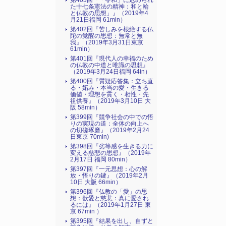
第403回『「令和」に込められ
た十七条憲法の精神：和と輪
と仏教の思想」』（2019年4
月21日福岡 61min）
第402回『苦しみを根絶する仏
陀の覚醒の思想：無常と無
我』（2019年3月31日東京
61min）
第401回『現代人の幸福のため
の仏教の中道と唯識の思想』
（2019年3月24日福岡 64in）
第400回『質疑応答集：立ち直
る・妬み・本当の愛・生きる
価値・理想を貫く・相性・先
祖供養』（2019年3月10日 大
阪 58min）
第399回『競争社会の中での悟
りの実現の道：全体の向上へ
の切磋琢磨』（2019年2月24
日東京 70min)
第398回『劣等感を生きる力に
変える慈悲の思想』（2019年
2月17日 福岡 80min）
第397回『一元思想：心の解
放・悟りの鍵』（2019年2月
10日 大阪 66min）
第396回『仏教の「愛」の思
想：欲愛と慈悲：真に愛され
るには』（2019年1月27日 東
京 67min ）
第395回『結果を出し、自ずと