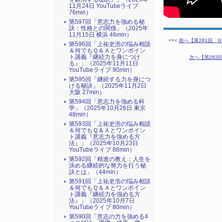
11月24日 YouTubeライブ
76min）
第597回「意志力を強める秘
訣：性格との関係」（2025年
11月15日 横浜 46min）
<<<
前へ【第281回 G
第596回「上祐史浩の悩み相談
＆何でもＱ＆Ａとワンポイン
ト講義『継続力を身につけ
次へ【第283
る』​」（2025年11月11日
YouTubeライブ 90min）
第595回「継続する力を身につ
ける秘訣」（2025年11月2日
大阪 27min）
第594回「意志力を強める科
学」（2025年10月26日 東京
48min）
第593回「上祐史浩の悩み相談
＆何でもＱ＆Ａとワンポイン
ト講義『意志力を強める方
法』​」（2025年10月23日
YouTubeライブ 88min）
第592回「精進の教え：人生を
決める継続的な努力を行う秘
訣とは」（44min）
第591回「上祐史浩の悩み相談
＆何でもＱ＆Ａとワンポイン
ト講義『継続力を強める方
法』​」（2025年10月7日
YouTubeライブ 80min）
第590回「意志の力を強める4