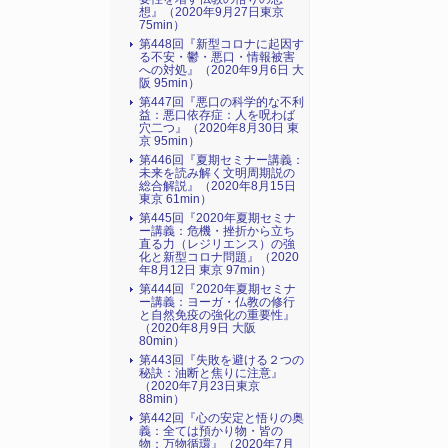
想』（2020年9月27日東京
75min）
第448回『新型コロナに起因す
る不安・鬱・悪口・情報被害
への対処』（2020年9月6日 大
阪 95min）
第447回『悪口の科学的な不利
益：悪口依存症：人を呪わば
穴二つ』（2020年8月30日 東
京 95min）
第446回『夏期セミナー講義：
未来を読み解く文明周期説の
総合解説』（2020年8月15日
東京 61min）
第445回『2020年夏期セミナ
ー講義：危機・挫折から立ち
直る力（レジリエンス）の強
化と新型コロナ問題』（2020
年8月12日 東京 97min）
第444回『2020年夏期セミナ
ー講義：ヨーガ・仏教の修行
と自然免疫の強化の重要性』
（2020年8月9日 大阪
80min）
第443回『失敗を避ける２つの
秘訣：油断と焦りに注意』
（2020年7月23日東京
88min）
第442回『心の安定と悟りの奥
義：全ては預かり物・皆の
物：万物循環』（2020年7月