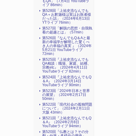
もQA」（7月4日 YouTubeラ
イブ 86min）
第528回「上祐史浩なんでも
QA＋お釈迦様は実はお医者様
だった話」（2024年6月13日
YTライブ 76min）
第527回「解脱の思想・自我執
着の超越とは」（57min）
第526回『なんでもQ＆Aと最
新の幸福学が解明した驚くべ
き人の幸福の真実 』（2024年
5月21日 YouTubeライブ
72min）
第525回『上祐史浩なんでも
QA相談：職場、家庭、結構、
宗教etc』（2024年4月11日
YouTubeライブ 82min）
第524回『上祐史浩なんでもQ
＆A』（2024年3月14日
YouTubeライブ 90min）
第523回「2024年日本と世界
の展望」（2024年2月17日
50min）
第522回「現代社会の孤独問題
について」（2024年2月11日
大阪 43min）
第521回『上祐史浩なんでもQ
＆A』（2024年2月8日
YouTubeライブ 94min）
第520回『仏教とは？その分
裂・分派・多様化の歴史』