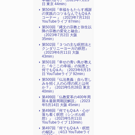
幸福の悟り』（2023年7月23
日 東京 44min）
第504回『幸福をもたらす感謝
の実践のコツ＆なんでもQ＆A
コーナー 』（2023年7月13日
YouTubeライブ 87min）
第503回『縄文の宗教と弥生以
降の宗教の変化と融合』
（2023年7月2日 大阪
35min）
第502回『３つの主な瞑想法と
クンダリニーヨーガの瞑想』
（2023年6月11日 大阪
43min）
第501回『幸せの青い鳥が教え
た「今ここの幸福」の知恵と
何でもQ＆A』（2023年6月15
日 YouTubeライブ 92min）
第500回『仏法奥義：自ら苦し
みを招く人の心理の罠とは何
か？』（2023年5月28日 東京
40min）
第499回「仏教変革の400年周
期＆最新周期説解説」（2023
年5月14日 大阪 45min）
第498回『何でもQ＆A・心が
落ち着く瞑想（シンボル瞑
想）』（2023年5月11日
YouTubeライブ 110min）
第497回『何でもQ＆A・瞑想
の秘訣』（4/13 YouTubeライ