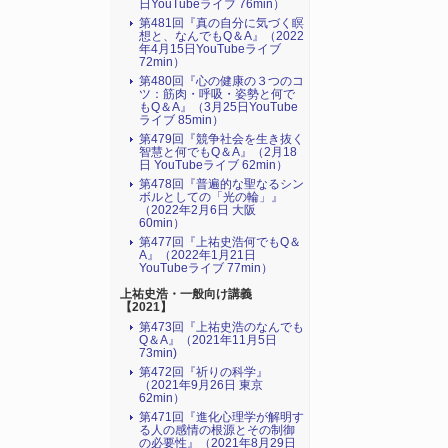
日YouTubeライブ 76min）
第481回『真の自分に気づく瞑
想と、なんでもQ＆A』（2022
年4月15日YouTubeライブ
72min）
第480回『心の健康の３つのコ
ツ：筋肉・呼吸・姿勢と何で
もQ＆A』（3月25日YouTube
ライブ 85min）
第479回『競争社会を生き抜く
智慧と何でもQ＆A』（2月18
日 YouTubeライブ 62min）
第478回『普遍的な聖なるシン
ボルとしての「光の輪」』
（2022年2月6日 大阪
60min）
第477回『上祐史浩何でもQ＆
A』（2022年1月21日
YouTubeライブ 77min）
上祐史浩・一般向け講義
【2021】
第473回『上祐史浩のなんでも
Q＆A』（2021年11月5日
73min)
第472回『祈りの科学』
（2021年9月26日 東京
62min）
第471回『進化心理学が解明す
る人の感情の根源とその制御
の必要性』（2021年8月29日