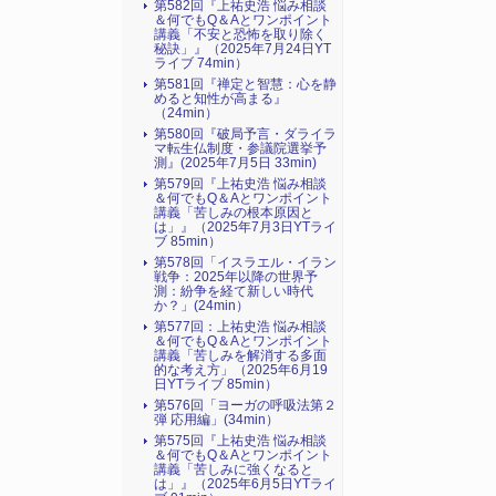
第582回『上祐史浩 悩み相談
＆何でもQ＆Aとワンポイント
講義「不安と恐怖を取り除く
秘訣」』（2025年7月24日YT
ライブ 74min）
第581回『禅定と智慧：心を静
めると知性が高まる』
（24min）
第580回『破局予言・ダライラ
マ転生仏制度・参議院選挙予
測』(2025年7月5日 33min)
第579回『上祐史浩 悩み相談
＆何でもQ＆Aとワンポイント
講義「苦しみの根本原因と
は」』（2025年7月3日YTライ
ブ 85min）
第578回「イスラエル・イラン
戦争：2025年以降の世界予
測：紛争を経て新しい時代
か？」(24min）
第577回：上祐史浩 悩み相談
＆何でもQ＆Aとワンポイント
講義「苦しみを解消する多面
的な考え方」（2025年6月19
日YTライブ 85min）
第576回「ヨーガの呼吸法第２
弾 応用編」(34min）
第575回『上祐史浩 悩み相談
＆何でもQ＆Aとワンポイント
講義「苦しみに強くなると
は」』（2025年6月5日YTライ