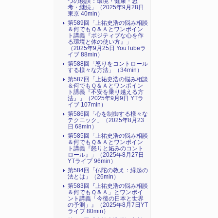
つの秘訣：環境・健康・思
考・継続」（2025年9月28日
東京 40min）
第589回「上祐史浩の悩み相談
＆何でもＱ＆Ａとワンポイン
ト講義『ポジティブな心を作
る環境と体の使い方』​」
（2025年9月25日 YouTubeラ
イブ 88min）
第588回「怒りをコントロール
する様々な方法」（34min）
第587回「上祐史浩の悩み相談
＆何でもＱ＆Ａとワンポイン
ト講義『不安を乗り越える方
法』​」（2025年9月9日 YTラ
イブ 107min）
第586回「心を制御する様々な
テクニック」（2025年8月23
日 68min）
第585回「上祐史浩の悩み相談
＆何でもＱ＆Ａとワンポイン
ト講義『怒りと妬みのコント
ロール』​」（2025年8月27日
YTライブ 96min）
第584回「仏陀の教え：縁起の
法とは」（26min）
第583回『上祐史浩の悩み相談
＆何でもＱ＆Ａ」とワンポイ
ント講義「今後の日本と世界
の予測」』（2025年8月7日YT
ライブ 80min）