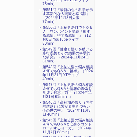
（12月23日 YouTubeライブ
75min）
第551回『最新の心の科学が示
す革新的な人間観と幸福観』
（2024年12月8日大阪
77min）
第550回『上祐史浩何でもＱ＆
Ａ・ワンポイント講義「損す
る感情、得する感情」』（12
月6日 YouTubeライブ
80min）
第549回『健康と悟りを助ける
歩行瞑想とその効果の科学的
な研究』（2024年11月24日
31min）
第548回『上祐史浩の悩み相談
＆何でもQ＆A・後半』（2024
年11月21日 YTライブ
40min）
第547回『上祐史浩の悩み相談
＆何でもQ＆Aと情報の真偽を
見抜く知恵』前半（2024年11
月21日 61min）』
第546回『高齢期の悟り（老年
的超越）に繋がる生きづらい
今の世の中』（2024年11月3
日 46min）
第545回『上祐史浩の悩み相談
＆何でもQ＆Aと心身をコント
ロールするヨーガ』（2024年
11月7日 88min）