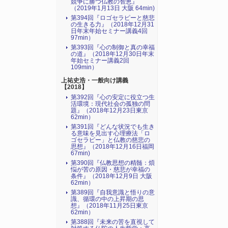
競争に勝つ仏教の智恵』
（2019年1月13日 大阪 64min)
第394回『ロゴセラピーと慈悲
の生きる力』（2018年12月31
日年末年始セミナー講義4回
97min）
第393回『心の制御と真の幸福
の道』（2018年12月30日年末
年始セミナー講義2回
109min）
上祐史浩・一般向け講義
【2018】
第392回『心の安定に役立つ生
活環境：現代社会の孤独の問
題』（2018年12月23日東京
62min）
第391回『どんな状況でも生き
る意味を見出す心理療法「ロ
ゴセラピー」と仏教の慈悲の
思想』（2018年12月16日福岡
67min)
第390回『仏教思想の精髄：煩
悩が苦の原因・慈悲が幸福の
条件』（2018年12月9日 大阪
62min）
第389回『自我意識と悟りの意
識、循環の中の上昇期の思
想』（2018年11月25日東京
62min）
第388回『未来の苦を直視して