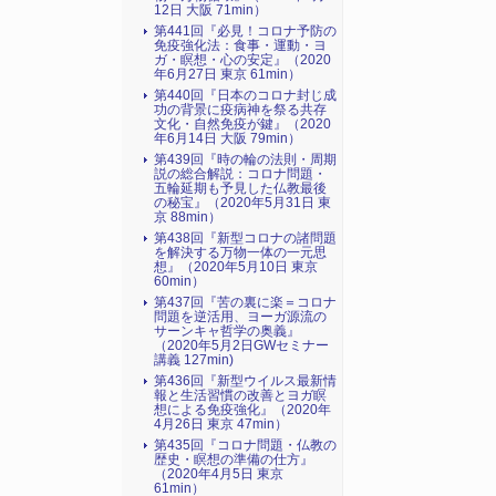
12日 大阪 71min）
第441回『必見！コロナ予防の
免疫強化法：食事・運動・ヨ
ガ・瞑想・心の安定』（2020
年6月27日 東京 61min）
第440回『日本のコロナ封じ成
功の背景に疫病神を祭る共存
文化・自然免疫が鍵』（2020
年6月14日 大阪 79min）
第439回『時の輪の法則・周期
説の総合解説：コロナ問題・
五輪延期も予見した仏教最後
の秘宝』（2020年5月31日 東
京 88min）
第438回『新型コロナの諸問題
を解決する万物一体の一元思
想』（2020年5月10日 東京
60min）
第437回『苦の裏に楽＝コロナ
問題を逆活用、ヨーガ源流の
サーンキャ哲学の奥義』
（2020年5月2日GWセミナー
講義 127min)
第436回『新型ウイルス最新情
報と生活習慣の改善とヨガ瞑
想による免疫強化』（2020年
4月26日 東京 47min）
第435回『コロナ問題・仏教の
歴史・瞑想の準備の仕方』
（2020年4月5日 東京
61min）