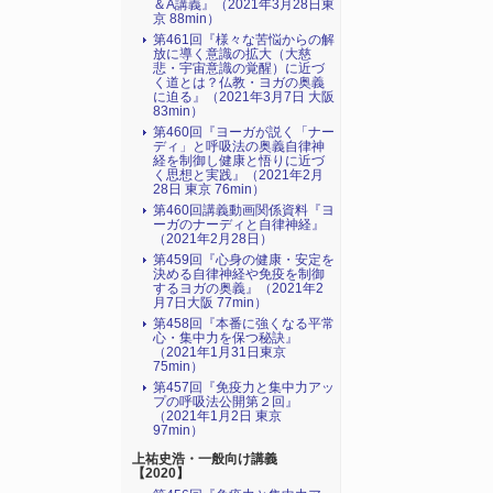
＆A講義』（2021年3月28日東
京 88min）
第461回『様々な苦悩からの解
放に導く意識の拡大（大慈
悲・宇宙意識の覚醒）に近づ
く道とは？仏教・ヨガの奥義
に迫る』（2021年3月7日 大阪
83min）
第460回『ヨーガが説く「ナー
ディ」と呼吸法の奥義自律神
経を制御し健康と悟りに近づ
く思想と実践』（2021年2月
28日 東京 76min）
第460回講義動画関係資料『ヨ
ーガのナーディと自律神経』
（2021年2月28日）
第459回『心身の健康・安定を
決める自律神経や免疫を制御
するヨガの奥義』（2021年2
月7日大阪 77min）
第458回『本番に強くなる平常
心・集中力を保つ秘訣』
（2021年1月31日東京
75min）
第457回『免疫力と集中力アッ
プの呼吸法公開第２回』
（2021年1月2日 東京
97min）
上祐史浩・一般向け講義
【2020】