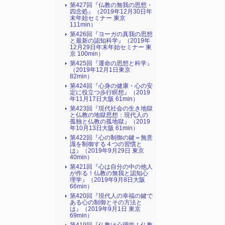
第427回『仏教の無我の思想・
四念処』（2019年12月30日年
末年始セミナー 東京
111min）
第426回『ヨーガの真我の思想
と最新の認知科学』（2019年
12月29日年末年始セミナー 東
京 100min）
第425回『運命の思想と科学』
（2019年12月1日東京
82min）
第424回『心身の健康・心の安
定に役立つ歩行瞑想』（2019
年11月17日大阪 61min）
第423回『現代社会の生き地獄
と仏教の地獄思想：現代人の
孤独と仏教の孤地獄』（2019
年10月13日大阪 61min）
第422回『心の制御の鍵＝無意
識を制御する４つの習慣と
は』（2019年9月29日 東京
40min）
第421回『心は自分の中の他人
が作る！仏教の無我と認知心
理学』（2019年9月8日大阪
66min）
第420回『現代人の幸福の鍵で
ある心の制御とその方法と
は』（2019年9月1日 東京
69min）