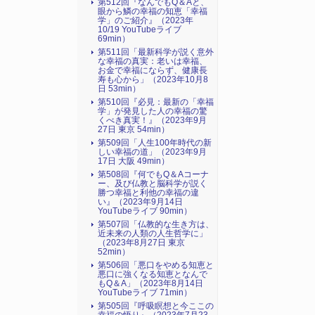
第512回『なんでもQ＆Aと、
眼から鱗の幸福の知恵「幸福
学」のご紹介』（2023年
10/19 YouTubeライブ
69min）
第511回「最新科学が説く意外
な幸福の真実：老いは幸福、
お金で幸福にならず、健康長
寿も心から」（2023年10月8
日 53min）
第510回『必見：最新の「幸福
学」が発見した人の幸福の驚
くべき真実！』（2023年9月
27日 東京 54min）
第509回「人生100年時代の新
しい幸福の道」（2023年9月
17日 大阪 49min）
第508回『何でもQ＆Aコーナ
ー、及び仏教と脳科学が説く
勝つ幸福と利他の幸福の違
い』（2023年9月14日
YouTubeライブ 90min）
第507回「仏教的な生き方は、
近未来の人類の人生哲学に」
（2023年8月27日 東京
52min）
第506回「悪口をやめる知恵と
悪口に強くなる知恵となんで
もQ＆A」（2023年8月14日
YouTubeライブ 71min）
第505回『呼吸瞑想と今ここの