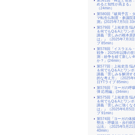
第581回『禅定と智慧
めると知性が高まる』
（24min）
第580回『破局予言・
マ転生仏制度・参議院
測』(2025年7月5日 33m
第579回『上祐史浩 悩
＆何でもQ＆Aとワンポ
講義「苦しみの根本原
は」』（2025年7月3日
ブ 85min）
第578回「イスラエル
戦争：2025年以降の世
測：紛争を経て新しい
か？」(24min）
第577回：上祐史浩 悩
＆何でもQ＆Aとワンポ
講義「苦しみを解消す
的な考え方」（2025年
日YTライブ 85min）
第576回「ヨーガの呼
弾 応用編」(34min）
第575回『上祐史浩 悩
＆何でもQ＆Aとワンポ
講義「苦しみに強くな
は」』（2025年6月5日
ブ 91min）
第574回「ヨーガの体
勢法・呼吸法・歩行瞑
山法」（2025年5月21
40min）