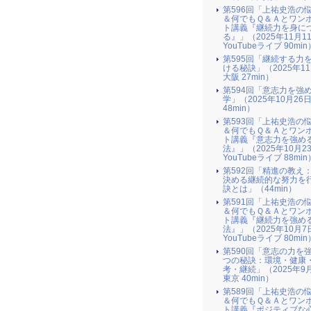
第596回「上祐史浩の
＆何でもＱ＆Ａとワン
ト講義『継続力を身に
る』​」（2025年11月1
YouTubeライブ 90min
第595回「継続する力
ける秘訣」（2025年1
大阪 27min）
第594回「意志力を強
学」（2025年10月26
48min）
第593回「上祐史浩の
＆何でもＱ＆Ａとワン
ト講義『意志力を強め
法』​」（2025年10月2
YouTubeライブ 88min
第592回「精進の教え
決める継続的な努力を
訣とは」（44min）
第591回「上祐史浩の
＆何でもＱ＆Ａとワン
ト講義『継続力を強め
法』​」（2025年10月7
YouTubeライブ 80min
第590回「意志の力を
つの秘訣：環境・健康
考・継続」（2025年9
東京 40min）
第589回「上祐史浩の
＆何でもＱ＆Ａとワン
ト講義『ポジティブな