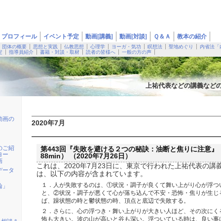
プロフィール
イベント予定
動画[講義]
動画[対談]
Ｑ＆Ａ
教本の紹介
団体の概要
思想と実践
仏教思想
心理学
ヨーガ・気功
瞑想法
聖地めぐり
内省法「
定
指導員紹介
書籍・対談・取材
読者の皆様へ
一般の方の声
上祐代表などの講義など
動画の
2020年7月
のご紹
第443回『失敗を避ける２つの秘訣：油断と焦りに注意』（2
ヨー
88min） （2020年7月26日）
画
これは、2020年7月23日に、東京で行われた上祐代表の講
データ
は、以下の内容が含まれています。
１．人が失敗するのは、①状況・調子が良くて舞い上がり心が浮つ
輪」
と、②状況・調子が悪くて心が落ち込んで不安・恐怖・焦りが生じ
ば、躁状態の時と鬱状態の時、頂点と底辺で失敗する。
２．さらに、心の浮つき・舞い上がりが大きい人ほど、その次にく
怖も大きい。波の山が高いと谷も深い。浮ついている時は、良い事