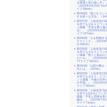
る環境と体の使い方』​
（2025年9月25日 You
イブ 88min）
第588回「怒りをコン
する様々な方法」（34m
第587回「上祐史浩の
＆何でもＱ＆Ａとワン
ト講義『不安を乗り越
法』​」（2025年9月9日
イブ 107min）
第586回「心を制御す
テクニック」（2025年
日 68min）
第585回「上祐史浩の
＆何でもＱ＆Ａとワン
ト講義『怒りと妬みの
ロール』​」（2025年8
YTライブ 96min）
第584回「仏陀の教え
法とは」（26min）
第583回『上祐史浩の
＆何でもＱ＆Ａ」とワ
ント講義「今後の日本
の予測」』（2025年8月
ライブ 80min）
第582回『上祐史浩 悩
＆何でもQ＆Aとワンポ
講義「不安と恐怖を取
秘訣」』（2025年7月2
ライブ 74min）