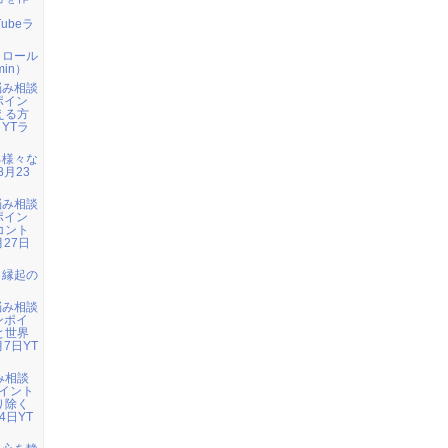
」
Tubeラ
トロール
in）
悩み相談
ポイン
える方
 YTラ
る様々な
8月23
悩み相談
ポイン
コント
月27日
：縁起の
悩み相談
ンポイ
と世界
7日YT
み相談
イント
り除く
4日YT