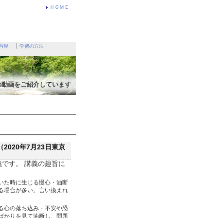
ＨＯＭＥ
内観」
学習の方法
の動画をご紹介しています
020年7月23日東京
義です。 講義の趣旨に
いた時に生じる慢心・油断
る場合が多い。言い換えれ
る心の落ち込み・不安や恐
ばかりを見て油断し、問題