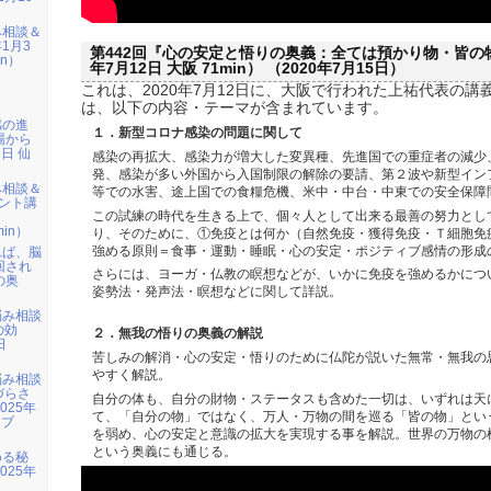
み相談＆
1月3
第442回『心の安定と悟りの奥義：全ては預かり物・皆の物
in）
年7月12日 大阪 71min） （2020年7月15日）
これは、2020年7月12日に、大阪で行われた上祐代表の講
は、以下の内容・テーマが含まれています。
感の進
１．新型コロナ感染の問題に関して
場から
1日 仙
感染の再拡大、感染力が増大した変異種、先進国での重症者の減少
発、感染が多い外国から入国制限の解除の要請、第２波や新型イン
み相談＆
等での水害、途上国での食糧危機、米中・中台・中東での安全保障
ント講
この試練の時代を生きる上で、個々人として出来る最善の努力とし
」
min）
り、そのために、①免疫とは何か（自然免疫・獲得免疫・Ｔ細胞免
強める原則＝食事・運動・睡眠・心の安定・ポジティブ感情の形成
れば、脳
回され
さらには、ヨーガ・仏教の瞑想などが、いかに免疫を強めるかにつ
の奥
姿勢法・発声法・瞑想などに関して詳説。
悩み相談
の効
２．無我の悟りの奥義の解説
日
苦しみの解消・心の安定・悟りのために仏陀が説いた無常・無我の
）
やすく解説。
悩み相談
づらさ
自分の体も、自分の財物・ステータスも含めた一切は、いずれは天
025年
て、「自分の物」ではなく、万人・万物の間を巡る「皆の物」とい
イブ
を弱め、心の安定と意識の拡大を実現する事を解説。世界の万物の
という奥義にも通じる。
める秘
025年
）