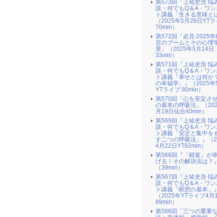
第573回『上祐史浩 悩
談・何でもQ＆A・ワン
ト講義「生きる意味と
（2025年5月26日YT
70min）
第572回「必見:2025
言のブームとその心理
景」（2025年5月14日
33min）
第571回『上祐史浩 悩
談・何でもQ＆A・ワン
ト講義「幸せとは何か
の幸福学」』（2025年
YTライブ 80min）
第570回「心を安定さ
の基本の呼吸法」（202
月19日仙台40min）
第569回『上祐史浩 悩
談・何でもQ＆A・ワン
ト講義「安定と集中を
す二つの呼吸法」』（2
4月22日YT92min）
第568回『「錯覚」が
げる！その解決法は？
（39min）
第567回『上祐史浩 悩
談・何でもQ＆A・ワン
ト講義「瞑想の基本」
（2025年YTライブ4月
89min）
第566回「三つの重要