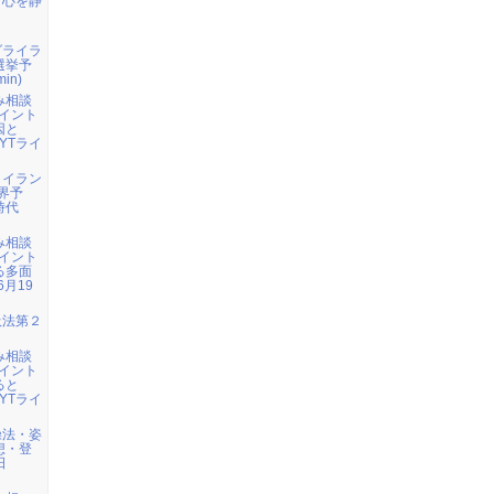
：心を静
ダライラ
選挙予
in)
み相談
イント
因と
YTライ
・イラン
界予
時代
み相談
イント
る多面
6月19
吸法第２
み相談
イント
ると
YTライ
操法・姿
想・登
日