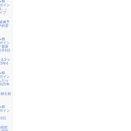
み相
ポイン
は」』
ライブ
年破滅予
学的背
み相
ポイン
？最新
5月8日
せる3つ
5年4
み相
ポイン
もたら
025年
幸福を妨
』
み相
ポイン
』
10日
な瞑想