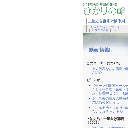
上祐史浩 書籍 対談 取材
「ひかりの輪」公式サイト
オウムの清算
イベント予
動画[講義]
このコーナーについて
上祐代表などの講義の
ご紹介
お知らせ
【テーマ別動画ページ
介】上祐史浩：仏教・
ガ・心理学セミナー動
上祐代表の講義の動画
の販売のお知らせ
「上祐史浩・ひかりの
YouTubeチャンネル
上祐史浩・一般向け講義
【2026】