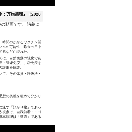
：万物循環』（2020
義の動画です。 講義に
、時間のかかるワクチン開
フルの可能性、昨今の日中
問題などが現れた。
ては、自然免疫の強化であ
疫・訓練免疫）、②免疫を
の詳細を解説。
いて、その体操・呼吸法・
思想の奥義を極めて分かり
に返す「預かり物」であっ
う視点で、自我執着・エゴ
根本原理は「循環」である