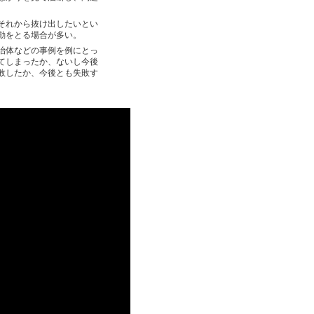
それから抜け出したいとい
動をとる場合が多い。
治体などの事例を例にとっ
てしまったか、ないし今後
敗したか、今後とも失敗す