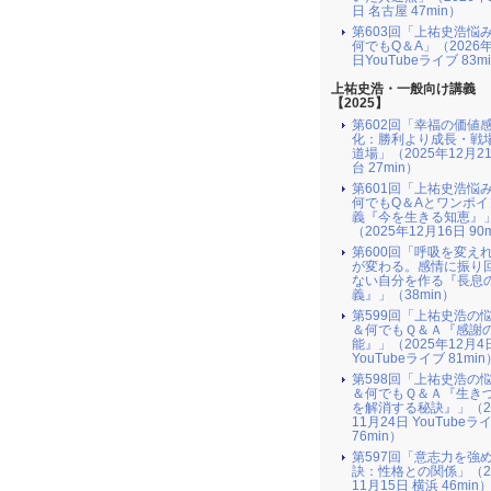
日 名古屋 47min）
第603回「上祐史浩悩
何でもQ＆A」（2026年
日YouTubeライブ 83m
上祐史浩・一般向け講義
【2025】
第602回「幸福の価値
化：勝利より成長・戦
道場」（2025年12月2
台 27min）
第601回「上祐史浩悩
何でもQ＆Aとワンポイ
義『今を生きる知恵』
（2025年12月16日 90
第600回「呼吸を変え
が変わる。感情に振り
ない自分を作る『長息
義』」（38min）
第599回「上祐史浩の
＆何でもＱ＆Ａ『感謝
能』」（2025年12月4
YouTubeライブ 81min
第598回「上祐史浩の
＆何でもＱ＆Ａ『生き
を解消する秘訣』​」（2
11月24日 YouTubeラ
76min）
第597回「意志力を強
訣：性格との関係」（2
11月15日 横浜 46min