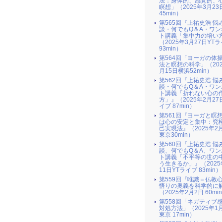
法：身体的、感覚的、
瞑想」（2025年3月2
45min）
第565回『上祐史浩 悩
談・何でもQ＆A・ワン
ト講義「集中力の培い
（2025年3月27日YT
93min）
第564回「ヨーガの体
法と瞑想の科学」（202
月15日横浜52min）
第562回『上祐史浩 悩
談・何でもQ＆A・ワン
ト講義「折れない心の
方」』（2025年2月27
イブ 87min）
第561回『ヨーガと瞑
は心の安定と集中：究
己実現法』（2025年2
東京30min）
第560回『上祐史浩 悩
談、何でもQ＆A、ワン
ト講義「不平等の世の
う生きるか」』（2025
11日YTライブ 83min）
第559回『唯識＝仏教
悟りの奥義を科学的に
（2025年2月2日 60mi
第558回「ネガティブ
対処方法」（2025年1
東京 17min）