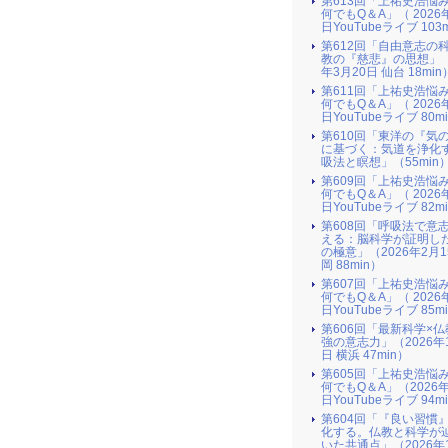
第613回「上祐史浩悩
何でもQ＆A」（ 2026
日YouTubeライブ 103
第612回「自由意志の
教の『慈悲』の思想」（
年3月20日 仙台 18min
第611回「上祐史浩悩
何でもQ＆A」（ 2026
日YouTubeライブ 80m
第610回「東洋の『気
に基づく：気道を浄化
吸法と瞑想」（55min
第609回「上祐史浩悩
何でもQ＆A」（ 2026
日YouTubeライブ 82m
第608回「呼吸法で意
える：脳科学が証明し
の極意」（2026年2月
岡 88min）
第607回「上祐史浩悩
何でもQ＆A」（ 2026
日YouTubeライブ 85m
第606回「最新科学×
強の意志力」（2026年
日 横浜 47min）
第605回「上祐史浩悩
何でもQ＆A」（2026年
日YouTubeライブ 94m
第604回「『良い習慣
化する。仏教と科学が
いた共通点」（2026年