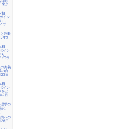
心理的
3日東京
み相
ポイン
方」』
ライブ
操と呼吸
5年3
み相
ポイン
作り
日YTラ
想の奥義
極の自
月23日
み相
ポイン
中をど
年2月
心理学の
解説』
n）
感情への
月26日