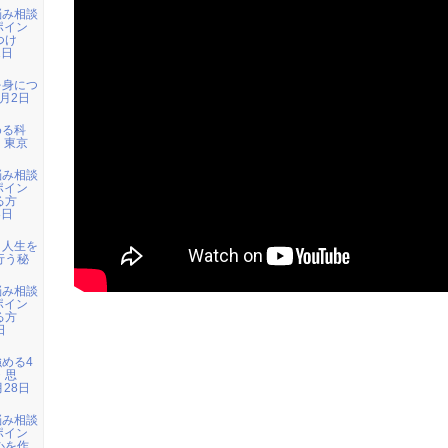
悩み相談
ポイン
つけ
1日
）
を身につ
1月2日
める科
日 東京
悩み相談
ポイン
る方
3日
）
：人生を
行う秘
悩み相談
ポイン
る方
日
）
強める4
・思
月28日
悩み相談
ポイン
心を作