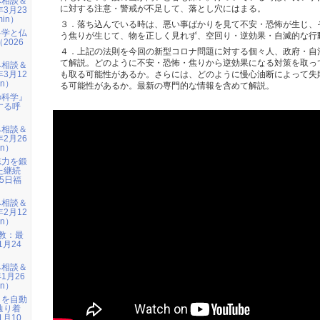
み相談＆
に対する注意・警戒が不足して、落とし穴にはまる。
年3月23
min）
３．落ち込んでいる時は、悪い事ばかりを見て不安・恐怖が生じ、
科学と仏
う焦りが生じて、物を正しく見れず、空回り・逆効果・自滅的な行
2026
）
４．上記の法則を今回の新型コロナ問題に対する個々人、政府・自
て解説。どのように不安・恐怖・焦りから逆効果になる対策を取っ
み相談＆
年3月12
も取る可能性があるか。さらには、どのように慢心油断によって失
in）
る可能性があるか。最新の専門的な情報を含めて解説。
の科学』
する呼
）
み相談＆
年2月26
in）
志力を鍛
た継続
15日福
み相談＆
年2月12
in）
仏教：最
1月24
み相談＆
1月26
in）
』を自動
辿り着
1月10