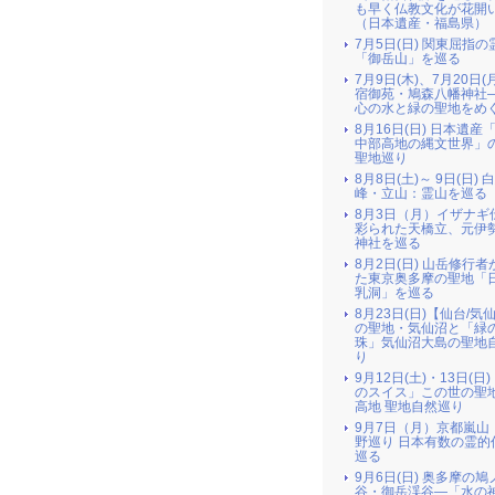
も早く仏教文化が花開
（日本遺産・福島県）
7月5日(日) 関東屈指の
「御岳山」を巡る
7月9日(木)、7月20日(
宿御苑・鳩森八幡神社
心の水と緑の聖地をめ
8月16日(日) 日本遺産
中部高地の縄文世界」
聖地巡り
8月8日(土)～ 9日(日) 
峰・立山：霊山を巡る
8月3日（月）イザナギ
彩られた天橋立、元伊
神社を巡る
8月2日(日) 山岳修行
た東京奥多摩の聖地「
乳洞」を巡る
8月23日(日)【仙台/気
の聖地・気仙沼と「緑
珠」気仙沼大島の聖地
り
9月12日(土)・13日(日
のスイス」この世の聖
高地 聖地自然巡り
9月7日（月）京都嵐山
野巡り 日本有数の霊的
巡る
9月6日(日) 奥多摩の
谷・御岳渓谷―「水の