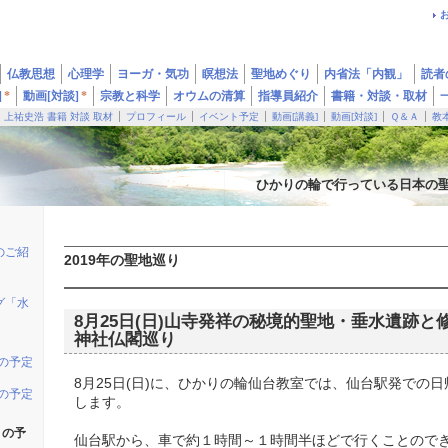
仏教思想
心理学
ヨーガ・気功
瞑想法
聖地めぐり
内省法「内観」
読者
]
*
動画[対談]
*
宗教と科学
オウムの清算
指導員紹介
書籍・対談・取材
上祐史浩 書籍 対談 取材
プロフィール
イベント予定
動画[講義]
動画[対談]
Ｑ＆Ａ
教
ひかりの輪で行っている日本の
のご紹
2019年の聖地巡り
グ「水
8月25日(日)山寺発祥の秘境的聖地・垂水遺跡
神社仏閣巡り
りの予定
8月25日(日)に、ひかりの輪仙台教室では、仙台駅発での
りの予定
します。
りの予
仙台駅から、車で約１時間～１時間半ほどで行くことので