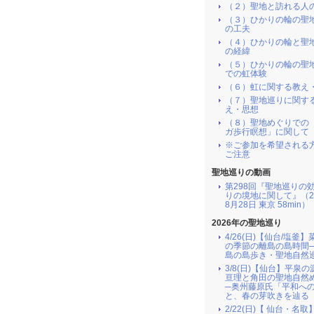
（２）聖地と訪れる人
（３）ひかりの輪の聖
の工夫
（４）ひかりの輪と聖
の経緯
（５）ひかりの輪の聖
での虹体験
（６）虹に関する教え
（７）聖地巡りに関す
え・思想
（８）聖地めぐりでの
ガ歩行瞑想」に関して
※ご参加を希望される
ご注意
聖地巡りの動画
第298回『聖地巡りの
りの境地に関して』（2
8月28日 東京 58min）
2026年の聖地巡り
4/26(日)【仙台/塩釜
の季節の離島の島時間
島の島歩き・聖地自然
3/8(日)【仙台】平泉
亘理と角田の聖地自然
─奥州藤原氏「平和へ
と、春の芽吹きを辿る
2/22(日)【 仙台・名