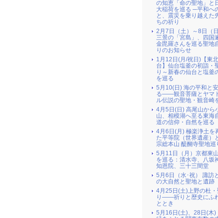
の知恵「命の聖地」と
大稲荷を巡る ─平和へ
と、震災を乗り越えた
ちの祈り
2月7日（土）～8日（
三景の「宮島」、四国
金毘羅さんを巡る聖地
りのお知らせ
1月12日(月/祝日)【東北
台】仙台塩釜の初詣・
り～新春の仙台と塩釜
を巡る
5月10(日) 海の平和と
る――観音菩薩とヤマ
ル伝説の聖地・観音崎
4月5日(日) 高尾山か
山、相模湖へ至る東海
道の信仰・自然を巡る
4月6日(月) 極楽浄土
た平等院（世界遺産）
宗総本山 醍醐寺聖地巡
5月11日（月）京都東
を巡る：清水寺、八坂
知恩院、三十三間堂
5月6日（水･祝） 諏訪
の大自然と聖地と遺跡
4月25日(土)上野の杜
り――祈りと歴史にふ
ととき
5月16日(土)、28日(木