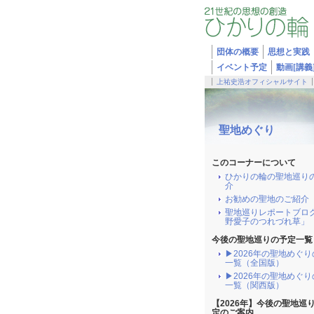
団体の概要
思想と実践
イベント予定
動画[講義
上祐史浩オフィシャルサイト
聖地めぐり
このコーナーについて
ひかりの輪の聖地巡り
介
お勧めの聖地のご紹介
聖地巡りレポートブロ
野愛子のつれづれ草」
今後の聖地巡りの予定一覧
▶2026年の聖地めぐ
一覧（全国版）
▶2026年の聖地めぐ
一覧（関西版）
【2026年】今後の聖地巡
定のご案内