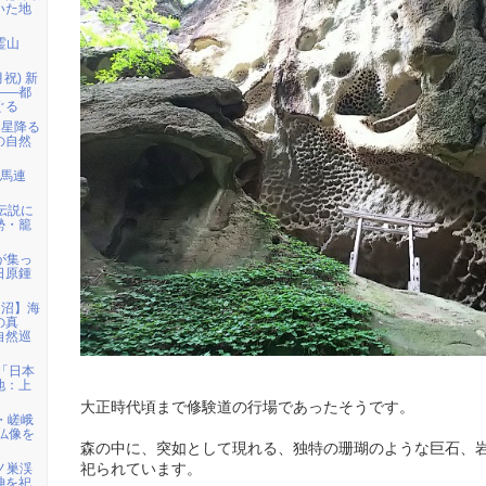
いた地
霊山
月祝) 新
――都
ぐる
「星降る
の自然
白馬連
伝説に
勢・籠
者が集っ
日原鍾
仙沼】海
の真
自然巡
)「日本
地：上
大正時代頃まで修験道の行場であったそうです。
・嵯峨
仏像を
森の中に、突如として現れる、独特の珊瑚のような巨石、
鳩ノ巣渓
祀られています。
神を祀