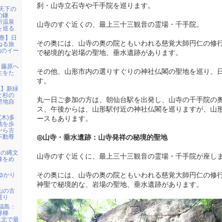
刹・山寺立石寺や千手院を巡ります。
「天下の
の鎌
所温泉
山寺のすぐ近くの、最上三十三観音の霊場・千手院。
を巡る
花巻】日
その奥には、山寺の奥の院ともいわれる慈覚大師円仁の修
ねる旅
治のイー
で秘境的な岩場の聖地、垂水遺跡があります。
ら藤原へ
その他、山形市内の選りすぐりの神社仏閣の聖地を巡り、
生をた
す。
城】新緑
と杉の
丸一日ご参加の方は、朝仙台駅を出発し、山寺の千手院の
聖地自
ス、午後からは、山形駅付近の神社仏閣を巡りますが、山
(木)多
ースもあります。
地を歩
から古
不動尊
◎山寺・垂水遺跡：山寺発祥の秘境的聖地
級の縄文
山寺のすぐ近くに、最上三十三観音の霊場・千手院が座し
峰をめ
ゆかり
その奥には、山寺の奥の院ともいわれる慈覚大師円仁の修
神聖で秘境的な、岩場の聖地、垂水遺跡があります。
甲山の古
巡り
)福島：
磐梯
東北で最