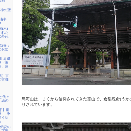
古刹
龍神の聖
三浦半
り
日(木)
がれた
の外苑
）新春：
のお知
）世界遺
り（東
寺、唐
祝）京
の古都
宮と代々
鳥海山は、古くから信仰されてきた霊山で、倉稲魂命(うか
と緑の
りされています。
岩手】世
り──争
願う祈
る
姫伝説の
・下鴨