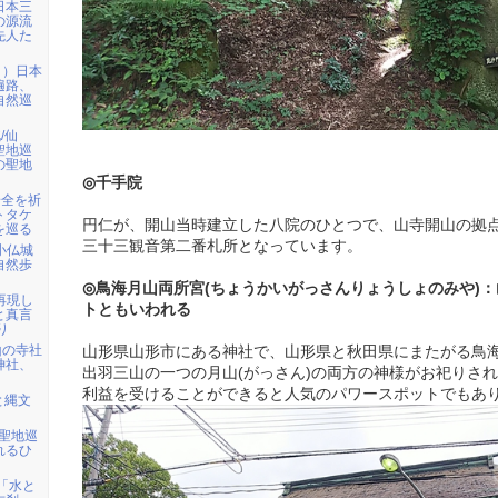
日本三
の源流
先人た
日）日本
遍路、
自然巡
/仙
聖地巡
の聖地
◎千手院
安全を祈
トタケ
円仁が、開山当時建立した八院のひとつで、山寺開山の拠
を巡る
三十三観音第二番札所となっています。
ら小仏城
自然歩
◎鳥海月山両所宮(ちょうかいがっさんりょうしょのみや)
を再現し
トともいわれる
と真言
り
山の寺社
山形県山形市にある神社で、山形県と秋田県にまたがる鳥海
神社、
出羽三山の一つの月山(がっさん)の両方の神様がお祀りさ
利益を受けることができると人気のパワースポットでもあ
と縄文
・聖地巡
れるひ
)「水と