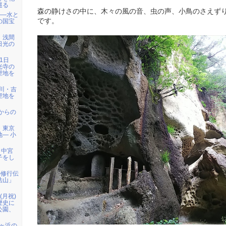
巡る
森の静けさの中に、木々の風の音、虫の声、小鳥のさえず
――水と
です。
の国宝
）浅間
日光の
1日
光寺の
聖地を
天川・吉
聖地を
代からの
・東京
― 小
、中宮
子をし
の修行伝
法山」
日(月祝)
歴史に
公園、
七ヶ浜の