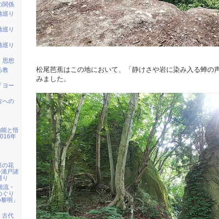
の関係
地巡り
地巡り
地巡り
・思想
松尾芭蕉はこの地において、「静けさや岩に染み入る蝉の
る教
みました。
「ヨー
方への
効能と悟
016年
】菜の花
─浦戸諸
巡り
の源流・
めぐり
の黎明」
取】古代