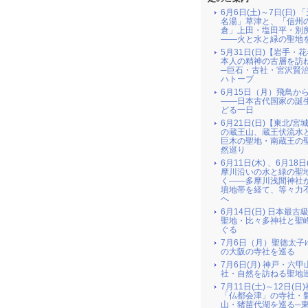
6月6日(土)～7日(日) 
名湯」草津と、「信州
倉」上田・塩田平・別
――火と水と緑の聖地
5月31日(日)【岩手・
本人の精神の古層を訪
─巨石・古社・宮沢賢
ハトーブ
6月15日（月）飛鳥か
――日本古代国家の誕
どる一日
6月21日(日)【東北/宮
の蔵王山、蔵王伏流水
巨木の聖地・南蔵王の
然巡り
6月11日(木) 、6月18日
摩川沿いの水と緑の聖
く――多摩川浅間神社
墳地帯を経て、等々力
へ
6月14日(日) 日本最古
聖地・比々多神社と聖
ぐる
7月6日（月）聖徳太子
の大阪の寺社を巡る
7月6日(月) 神戸・六
社・自然を訪ねる聖地
7月11日(土)～12日(日
「仏都会津」の寺社・
山・猪苗代湖を巡る─