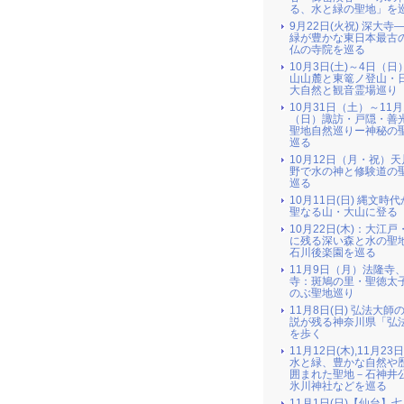
る、水と緑の聖地」を
9月22日(火祝) 深大寺
緑が豊かな東日本最古
仏の寺院を巡る
10月3日(土)～4日（日
山山麓と東篭ノ登山・
大自然と観音霊場巡り
10月31日（土）～11月
（日）諏訪・戸隠・善
聖地自然巡りー神秘の
巡る
10月12日（月・祝）
野で水の神と修験道の
巡る
10月11日(日) 縄文時
聖なる山・大山に登る
10月22日(木)：大江戸
に残る深い森と水の聖地
石川後楽園を巡る
11月9日（月）法隆寺
寺：斑鳩の里・聖徳太
のぶ聖地巡り
11月8日(日) 弘法大師
説が残る神奈川県「弘
を歩く
11月12日(木),11月23
水と緑、豊かな自然や
囲まれた聖地－石神井
氷川神社などを巡る
11月1日(日)【仙台】