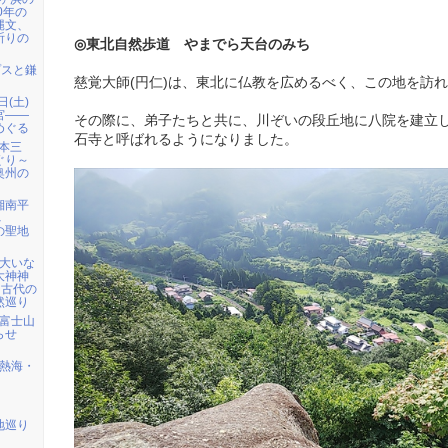
0年の
縄文、
祈りの
◎東北自然歩道 やまでら天台のみち
プスと鎌
慈覚大師(円仁)は、東北に仏教を広めるべく、この地を訪
日(土)
宮――
その際に、弟子たちと共に、川ぞいの段丘地に八院を建立
めぐる
石寺と呼ばれるようになりました。
日本三
ぐり～
奥州の
 湘南平
へ
の聖地
）大いな
大神神
・古代の
然巡り
) 富士山
らせ
) 熱海・
地巡り