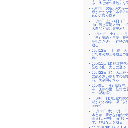
る、水と緑の聖地」を
9月22日(火祝) 深大寺
緑が豊かな東日本最古
仏の寺院を巡る
10月3日(土)～4日（日
山山麓と東篭ノ登山・
大自然と観音霊場巡り
10月31日（土）～11月
（日）諏訪・戸隠・善
聖地自然巡りー神秘の
巡る
10月12日（月・祝）
野で水の神と修験道の
巡る
10月11日(日) 縄文時
聖なる山・大山に登る
10月22日(木)：大江戸
に残る深い森と水の聖地
石川後楽園を巡る
11月9日（月）法隆寺
寺：斑鳩の里・聖徳太
のぶ聖地巡り
11月8日(日) 弘法大師
説が残る神奈川県「弘
を歩く
11月12日(木),11月23
水と緑、豊かな自然や
囲まれた聖地－石神井
氷川神社などを巡る
11月1日(日)【仙台】