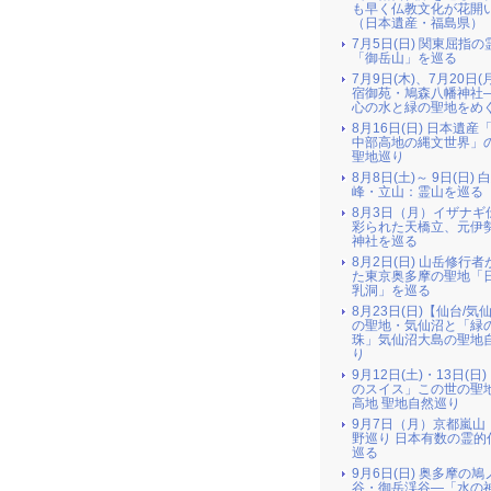
も早く仏教文化が花開
（日本遺産・福島県）
7月5日(日) 関東屈指の
「御岳山」を巡る
7月9日(木)、7月20日(
宿御苑・鳩森八幡神社
心の水と緑の聖地をめ
8月16日(日) 日本遺産
中部高地の縄文世界」
聖地巡り
8月8日(土)～ 9日(日) 
峰・立山：霊山を巡る
8月3日（月）イザナギ
彩られた天橋立、元伊
神社を巡る
8月2日(日) 山岳修行
た東京奥多摩の聖地「
乳洞」を巡る
8月23日(日)【仙台/気
の聖地・気仙沼と「緑
珠」気仙沼大島の聖地
り
9月12日(土)・13日(日
のスイス」この世の聖
高地 聖地自然巡り
9月7日（月）京都嵐山
野巡り 日本有数の霊的
巡る
9月6日(日) 奥多摩の
谷・御岳渓谷―「水の