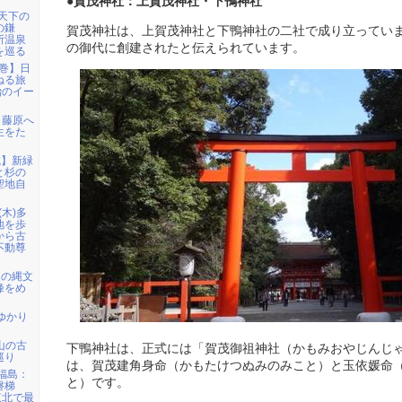
●賀茂神社：上賀茂神社・下鴨神社
「天下の
の鎌
賀茂神社は、上賀茂神社と下鴨神社の二社で成り立ってい
所温泉
の御代に創建されたと伝えられています。
を巡る
花巻】日
ねる旅
治のイー
ら藤原へ
生をた
城】新緑
と杉の
聖地自
(木)多
地を歩
から古
不動尊
級の縄文
峰をめ
ゆかり
甲山の古
下鴨神社は、正式には「賀茂御祖神社（かもみおやじんじ
巡り
は、賀茂建角身命（かもたけつぬみのみこと）と玉依媛命
)福島：
と）です。
磐梯
東北で最