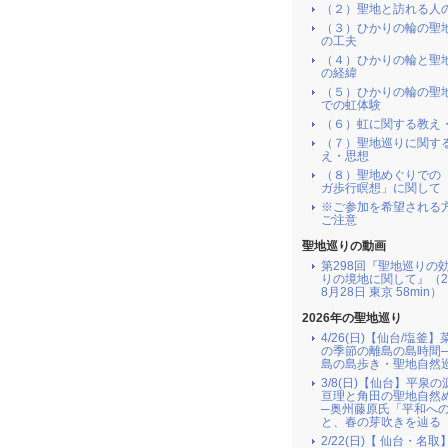
（２）聖地と訪れる人
（３）ひかりの輪の聖
の工夫
（４）ひかりの輪と聖
の経緯
（５）ひかりの輪の聖
での虹体験
（６）虹に関する教え
（７）聖地巡りに関す
え・思想
（８）聖地めぐりでの
ガ歩行瞑想」に関して
※ご参加を希望される
ご注意
聖地巡りの動画
第298回『聖地巡りの
りの境地に関して』（2
8月28日 東京 58min）
2026年の聖地巡り
4/26(日)【仙台/塩釜
の季節の離島の島時間
島の島歩き・聖地自然
3/8(日)【仙台】平泉
亘理と角田の聖地自然
─奥州藤原氏「平和へ
と、春の芽吹きを辿る
2/22(日)【 仙台・名