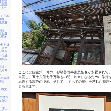
日本三
の源流
先人た
日）日本
遍路、
自然巡
/仙
聖地巡
の聖地
安全を祈
トタケ
を巡る
ら小仏城
自然歩
を再現し
と真言
ここには国宝第一号の、弥勒菩薩半跏思惟像が安置されてい
り
自覚し、五十六億七千万年もの間、如来になるために修行
山の寺社
神社、
思慮する寂静の境地、そして、 すべての衆生を慈しむ慈悲
じられます。
と縄文
・聖地巡
れるひ
)「水と