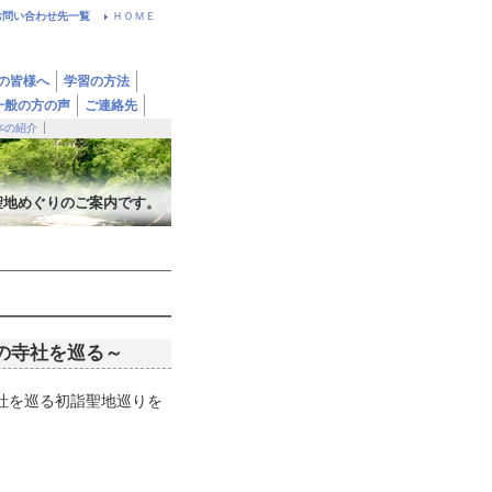
お問い合わせ先一覧
ＨＯＭＥ
の皆様へ
学習の方法
一般の方の声
ご連絡先
本の紹介
聖地めぐりのご案内です。
の寺社を巡る～
寺社を巡る初詣聖地巡りを