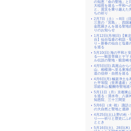
の知恵「命の聖地」と
大稲荷を巡る ─平和へ
と、震災を乗り越えた
ちの祈り
2月7日（土）～8日（
三景の「宮島」、四国
金毘羅さんを巡る聖地
りのお知らせ
1月12日(月/祝日)【東北
台】仙台塩釜の初詣・
り～新春の仙台と塩釜
を巡る
5月10(日) 海の平和と
る――観音菩薩とヤマ
ル伝説の聖地・観音崎
4月5日(日) 高尾山か
山、相模湖へ至る東海
道の信仰・自然を巡る
4月6日(月) 極楽浄土
た平等院（世界遺産）
宗総本山 醍醐寺聖地巡
5月11日（月）京都東
を巡る：清水寺、八坂
知恩院、三十三間堂
5月6日（水･祝） 諏訪
の大自然と聖地と遺跡
4月25日(土)上野の杜
り――祈りと歴史にふ
ととき
5月16日(土)、28日(木