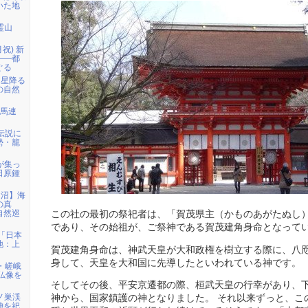
いた地
霊山
月祝) 新
――都
ぐる
「星降る
の自然
白馬連
伝説に
勢・籠
者が集っ
日原鍾
仙沼】海
の真
自然巡
この社の最初の祭祀者は、「賀茂県主（かものあがたぬし
であり、その始祖が、ご祭神である賀茂建角身命となって
)「日本
地：上
賀茂建角身命は、神武天皇が大和政権を樹立する際に、八
身して、天皇を大和国に先導したといわれている神です。
・嵯峨
仏像を
そしてその後、平安京遷都の際、桓武天皇の行幸があり、
鳩ノ巣渓
神から、国家鎮護の神となりました。 それ以来ずっと、こ
神を祀