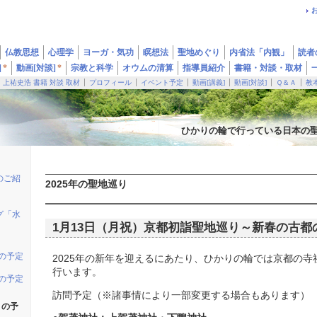
仏教思想
心理学
ヨーガ・気功
瞑想法
聖地めぐり
内省法「内観」
読者
]
*
動画[対談]
*
宗教と科学
オウムの清算
指導員紹介
書籍・対談・取材
上祐史浩 書籍 対談 取材
プロフィール
イベント予定
動画[講義]
動画[対談]
Ｑ＆Ａ
教
ひかりの輪で行っている日本の
のご紹
2025年の聖地巡り
グ「水
1月13日（月祝）京都初詣聖地巡り～新春の古都
りの予定
2025年の新年を迎えるにあたり、ひかりの輪では京都の
行います。
りの予定
訪問予定（※諸事情により一部変更する場合もあります）
りの予