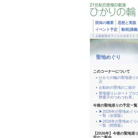
団体の概要
思想と実践
イベント予定
動画[講義
上祐史浩オフィシャルサイト
聖地めぐり
このコーナーについて
ひかりの輪の聖地巡り
介
お勧めの聖地のご紹介
聖地巡りレポートブロ
野愛子のつれづれ草」
今後の聖地巡りの予定一覧
▶2026年の聖地めぐ
一覧（全国版）
▶2026年の聖地めぐ
一覧（関西版）
【2026年】今後の聖地巡
定のご案内