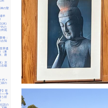
古刹
龍神の聖
三浦半
り
日(木)
がれた
の外苑
）新春：
のお知
）世界遺
り（東
寺、唐
祝）京
の古都
宮と代々
と緑の
岩手】世
り──争
願う祈
る
姫伝説の
・下鴨