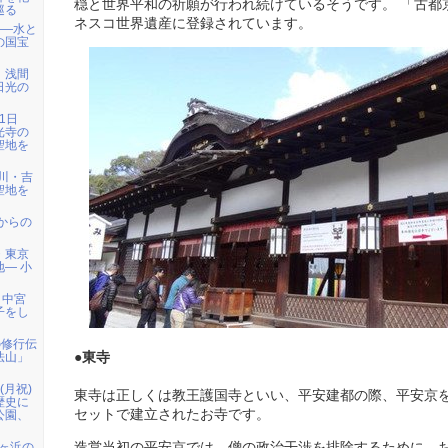
穏と世界平和の祈願が行われ続けているそうです。 「古都
巡る
ネスコ世界遺産に登録されています。
――水と
の国宝
）浅間
日光の
1日
光寺の
聖地を
天川・吉
聖地を
代からの
・東京
― 小
、中宮
子をし
の修行伝
●東寺
法山」
日(月祝)
東寺は正しくは教王護国寺といい、平安建都の際、平安京
歴史に
セットで建立されたお寺です。
公園、
造営当初の平安京では、僧の政治干渉を排除するために、
七ヶ浜の