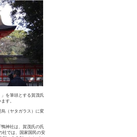
）」を筆頭とする賀茂氏
います。
咫烏（ヤタガラス）に変
下鴨神社は、賀茂氏の氏
の社では、国家国民の安