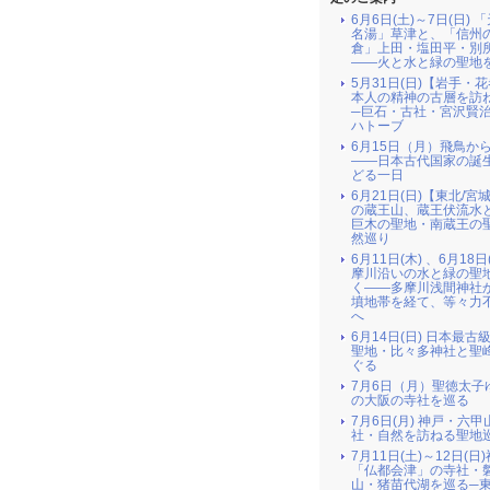
6月6日(土)～7日(日) 
名湯」草津と、「信州
倉」上田・塩田平・別
――火と水と緑の聖地
5月31日(日)【岩手・
本人の精神の古層を訪
─巨石・古社・宮沢賢
ハトーブ
6月15日（月）飛鳥か
――日本古代国家の誕
どる一日
6月21日(日)【東北/宮
の蔵王山、蔵王伏流水
巨木の聖地・南蔵王の
然巡り
6月11日(木) 、6月18日
摩川沿いの水と緑の聖
く――多摩川浅間神社
墳地帯を経て、等々力
へ
6月14日(日) 日本最古
聖地・比々多神社と聖
ぐる
7月6日（月）聖徳太子
の大阪の寺社を巡る
7月6日(月) 神戸・六
社・自然を訪ねる聖地
7月11日(土)～12日(日
「仏都会津」の寺社・
山・猪苗代湖を巡る─