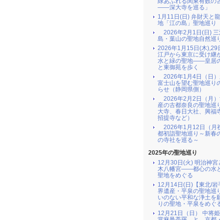
緑あふれる関東有数の
――深大寺を巡る」
1月11日(日) 弁財天と
地「江の島」聖地巡り
2026年2月1日(日) 
島・葉山の聖地自然巡
2026年1月15日(木),29
江戸から東京に受け継
水と緑の聖地――皇居
と東御苑を歩く
2026年1月4日（日
富士山を望む聖地巡り
らせ（静岡県側）
2026年2月2日（月
産の古都奈良の聖地巡
大寺、春日大社、興福
招提寺など）
2026年1月12日（月
都初詣聖地巡り～新春
の寺社を巡る～
2025年の聖地巡り
12月30日(火) 明治神
木八幡宮――都心の水
聖地をめぐる
12月14日(日)【東北/
界遺産・平泉の聖地巡
いのない平和な浄土を
りの聖地・平泉をめぐ
12月21日（日） 中将
當麻曼荼羅 と 京都