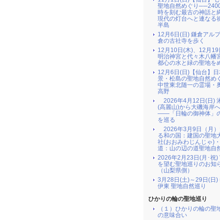
聖地自然めぐり──240
時を刻む最古の神話と
現代の灯台へと連なる
半島
12月6日(日) 鎌倉アル
倉の古社寺を歩く
12月10日(木)、12月19
明治神宮と代々木八幡
都心の水と緑の聖地を
12月6日(日)【仙台】
景・松島の聖地自然め
中世東北随一の霊場・
高野
2026年4月12日(日)
(高麗山)から大磯海岸
――「日輪の御神体」
を巡る
2026年3月9日（月
る和の国：建国の聖地
社(おおみわじんじゃ)
道：山の辺の道聖地自
2026年2月23日(月･祝
を望む聖地巡りのお知
（山梨県側）
3月28日(土)～29日(日
伊東 聖地自然巡り
ひかりの輪の聖地巡り
（１）ひかりの輪の聖
の意味合い