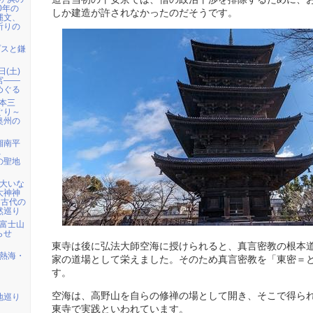
0年の
しか建造が許されなかったのだそうです。
縄文、
祈りの
プスと鎌
日(土)
宮――
めぐる
日本三
ぐり～
奥州の
 湘南平
へ
の聖地
）大いな
大神神
・古代の
然巡り
) 富士山
らせ
東寺は後に弘法大師空海に授けられると、真言密教の根本
) 熱海・
家の道場として栄えました。そのため真言密教を「東密＝
す。
空海は、高野山を自らの修禅の場として開き、そこで得ら
地巡り
東寺で実践といわれています。