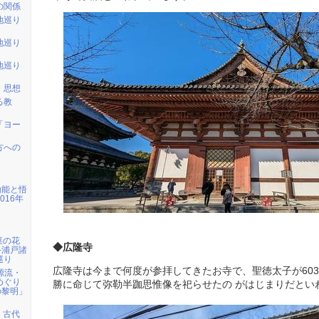
の関係
地巡り
地巡り
地巡り
・思想
る教
「ヨー
方への
効能と悟
016年
】菜の花
◆広隆寺
─浦戸諸
巡り
広隆寺は今まで何度が参拝してきたお寺で、聖徳太子が603年
の源流・
めぐり
勝に命じて弥勒半跏思惟像を祀らせたの がはじまりだとい
の黎明」
取】古代