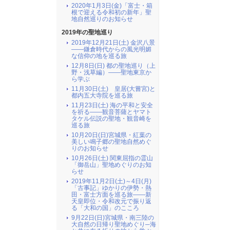
2020年1月3日(金)「富士・箱
根で迎える令和初の新年」聖
地自然巡りのお知らせ
2019年の聖地巡り
2019年12月21日(土) 金沢八景
――鎌倉時代からの風光明媚
な信仰の地を巡る旅
12月8日(日) 都の聖地巡り（上
野・浅草編）――聖地東京か
ら学ぶ
11月30日(土) 皇居(大嘗宮)と
都内五大寺院を巡る旅
11月23日(土) 海の平和と安全
を祈る――観音菩薩とヤマト
タケル伝説の聖地・観音崎を
巡る旅
10月20日(日)宮城県・紅葉の
美しい鳴子郷の聖地自然めぐ
りのお知らせ
10月26日(土) 関東屈指の霊山
「御岳山」聖地めぐりのお知
らせ
2019年11月2日(土)～4日(月)
「古事記」ゆかりの伊勢・熱
田・富士方面を巡る旅――新
天皇即位・令和改元で振り返
る「大和の国」のこころ
9月22日(日)宮城県・南三陸の
大自然の日帰り聖地めぐり─海