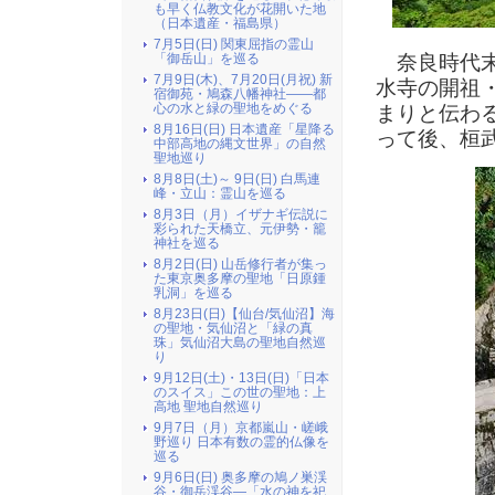
も早く仏教文化が花開いた地
（日本遺産・福島県）
7月5日(日) 関東屈指の霊山
奈良時代末
「御岳山」を巡る
7月9日(木)、7月20日(月祝) 新
水寺の開祖
宿御苑・鳩森八幡神社――都
心の水と緑の聖地をめぐる
まりと伝わ
8月16日(日) 日本遺産「星降る
って後、桓
中部高地の縄文世界」の自然
聖地巡り
8月8日(土)～ 9日(日) 白馬連
峰・立山：霊山を巡る
8月3日（月）イザナギ伝説に
彩られた天橋立、元伊勢・籠
神社を巡る
8月2日(日) 山岳修行者が集っ
た東京奥多摩の聖地「日原鍾
乳洞」を巡る
8月23日(日)【仙台/気仙沼】海
の聖地・気仙沼と「緑の真
珠」気仙沼大島の聖地自然巡
り
9月12日(土)・13日(日)「日本
のスイス」この世の聖地：上
高地 聖地自然巡り
9月7日（月）京都嵐山・嵯峨
野巡り 日本有数の霊的仏像を
巡る
9月6日(日) 奥多摩の鳩ノ巣渓
谷・御岳渓谷―「水の神を祀