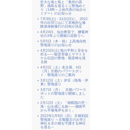
壮大な海と島と「奥州の高
野」雄島を巡るミニ聖地めぐ
り（14時～上祐代表の仙台セ
ミナー）のお知らせ
7月30(土)・31日(日)に、2022
年の出羽三山にて本格的な修
験道体験修行の日程が決定
4月24日、仙台教室で、鹽竈神
社の3年ぶり開催の花祭りへ
5月5日（木・祝）上高地自然
聖地巡りのお知らせ
4月23日(土) 海の平和と安全を
祈る――観音菩薩とヤマトタ
ケル伝説の聖地・観音崎を巡
る旅
4月2日（土）名古屋、4日
（月）京都のパワースポッ
ト・聖地巡りのご案内
3月12日（土）伊豆（熱海・伊
東）聖地巡り
3月7日（月）、京都パワース
ポットの聖地巡り開催しまし
た
2月12日（土）「相模国の空・
海・山を感じる旅――湘南平
から平塚海岸を歩く」
2022年1月9日（日） 京都初詣
聖地巡り ～京都最古のお寺と
神社＆京の都を守護する神社
を巡る～