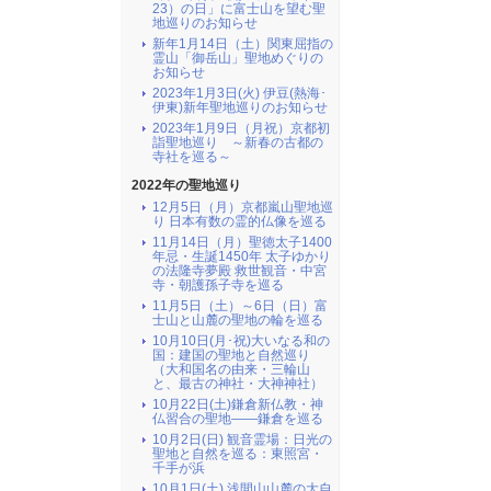
23）の日」に富士山を望む聖
地巡りのお知らせ
新年1月14日（土）関東屈指の
霊山「御岳山」聖地めぐりの
お知らせ
2023年1月3日(火) 伊豆(熱海･
伊東)新年聖地巡りのお知らせ
2023年1月9日（月祝）京都初
詣聖地巡り ～新春の古都の
寺社を巡る～
2022年の聖地巡り
12月5日（月）京都嵐山聖地巡
り 日本有数の霊的仏像を巡る
11月14日（月）聖徳太子1400
年忌・生誕1450年 太子ゆかり
の法隆寺夢殿 救世観音・中宮
寺・朝護孫子寺を巡る
11月5日（土）～6日（日）富
士山と山麓の聖地の輪を巡る
10月10日(月･祝)大いなる和の
国：建国の聖地と自然巡り
（大和国名の由来・三輪山
と、最古の神社・大神神社）
10月22日(土)鎌倉新仏教・神
仏習合の聖地――鎌倉を巡る
10月2日(日) 観音霊場：日光の
聖地と自然を巡る：東照宮・
千手が浜
10月1日(土) 浅間山山麓の大自