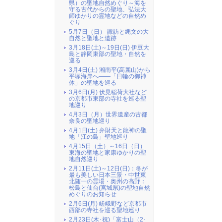
県）の聖地自然めぐり～海を
守る古代からの聖地、弘法大
師ゆかりの霊地などの自然め
ぐり
5月7日（日） 諏訪と縄文の大
自然と聖地と遺跡
3月18日(土)～19日(日) 伊豆大
島と静岡東部の聖地・自然を
巡る
3月4日(土) 湘南平(高麗山)から
平塚海岸へ――「日輪の御神
体」の聖地を巡る
3月6日(月) 伏見稲荷大社など
の京都市東部の寺社を巡る聖
地巡り
4月3日（月）世界遺産の古都
奈良の聖地巡り
4月1日(土) 弁財天と龍神の聖
地「江の島」聖地巡り
4月15日（土）～16日（日）
東海の聖地と家康ゆかりの聖
地自然巡り
2月11日(土)～12日(日)：冬が
最も美しい日本三景・中世東
北随一の霊場・奥州の高野：
松島と仙台(宮城県)の聖地自然
めぐりのお知らせ
2月6日(月) 嵯峨野など京都市
西部の寺社を巡る聖地巡り
2月23日(木･祝)「富士山（2･