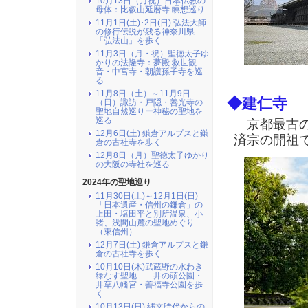
10月13日（月祝）日本仏教の
母体：比叡山延暦寺 瞑想巡り
11月1日(土)･2日(日) 弘法大師
の修行伝説が残る神奈川県
「弘法山」を歩く
11月3日（月・祝）聖徳太子ゆ
かりの法隆寺：夢殿 救世観
音・中宮寺・朝護孫子寺を巡
る
11月8日（土）～11月9日
◆建仁寺
（日）諏訪・戸隠・善光寺の
聖地自然巡りー神秘の聖地を
巡る
京都最古の
12月6日(土) 鎌倉アルプスと鎌
済宗の開祖
倉の古社寺を歩く
12月8日（月）聖徳太子ゆかり
の大阪の寺社を巡る
2024年の聖地巡り
11月30日(土)～12月1日(日)
「日本遺産・信州の鎌倉」の
上田・塩田平と別所温泉、小
諸、浅間山麓の聖地めぐり
（東信州）
12月7日(土) 鎌倉アルプスと鎌
倉の古社寺を歩く
10月10日(木)武蔵野の水わき
緑なす聖地――井の頭公園・
井草八幡宮・善福寺公園を歩
く
10月13日(日) 縄文時代からの