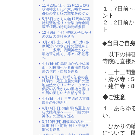
11月23日(土)、12月12日(木)
１．7日前～
明治神宮と代々木八幡宮――
都心の水と緑の聖地をめぐる
ント
5月6日ひかりの輪17周年関西
２．2日前か
特別聖地巡り：金峯山寺金剛
蔵王権現の特別御開帳参拝
ト
12月9日（月）聖徳太子ゆかり
の大阪の寺社を巡る
3月23日(土)、4月18日(木) 多
◆当日ご自
摩川沿いの水と緑の聖地を歩
く――多摩川浅間神社から古
以下の拝観
墳地帯を経て、等々力不動尊
へ
寺院に直接
4月7日(日) 高尾山から小仏城
山、相模湖へ至る東海自然歩
・三十三間堂
道の信仰・自然を巡る
4月7日(日)、桜咲く初春の宮
・清水寺：5
城県南・蔵王山麓の角田の聖
地自然めぐり～ヤマトタケル
・建仁寺：8
伝説の古代からの聖地と雪山
の麓の美しい大自然を巡る
◆ご注意
4月8日（月）世界遺産の古都
奈良の聖地巡り
１．あらゆ
4月14日(日) 湘南平(高麗山)か
ら大磯海岸へ――「日輪の御
い。
神体」の聖地を巡る
3月10日(日) 相模国の古社――
ひかりの輪
寒川神社・前鳥神社・平塚八
幡宮を巡る
について、