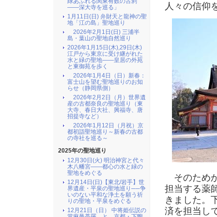
緑あふれる関東有数の古刹
人々の信仰
――深大寺を巡る」
1月11日(日) 弁財天と龍神の聖
地「江の島」聖地巡り
2026年2月1日(日) 三浦半
島・葉山の聖地自然巡り
2026年1月15日(木),29日(木)
江戸から東京に受け継がれた
水と緑の聖地――皇居の外苑
と東御苑を歩く
2026年1月4日（日）新春：
富士山を望む聖地巡りのお知
らせ（静岡県側）
2026年2月2日（月）世界遺
産の古都奈良の聖地巡り（東
大寺、春日大社、興福寺、唐
招提寺など）
2026年1月12日（月祝）京
都初詣聖地巡り～新春の古都
の寺社を巡る～
2025年の聖地巡り
12月30日(火) 明治神宮と代々
木八幡宮――都心の水と緑の
聖地をめぐる
そのためか
12月14日(日)【東北/岩手】世
担当する薬
界遺産・平泉の聖地巡り──争
いのない平和な浄土を願う祈
きました。
りの聖地・平泉をめぐる
済を担当し
12月21日（日） 中将姫伝説の
當麻曼荼羅 と 京都・下鴨