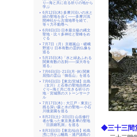
り─海と共に在る祈りの地から
学ぶ
6月12日(木) 多摩川沿いの水と
緑の聖地を歩く――多摩川浅
間神社から古墳地帯を経て、
等々力不動尊へ
6月8日(日) 日本最古級の縄文
聖地・比々多神社と聖峰をめ
ぐる
7月7日（月）京都嵐山・嵯峨
野巡り 日本有数の霊的仏像を
巡る
5月15日(木)「水と緑あふれる
関東有数の古刹――深大寺を
巡る」
7月6日(日)･21日(月･休) 関東
屈指の霊山「御岳山」を巡る
7月6日(日)【東北/宮城】出島
（女川）と石巻の聖地自然め
ぐり─海と共に生きる祈りの
地・宮城県のストーンサーク
ル
7月17日(木)：大江戸・東京に
残る深い森と水の聖地― 小石
川後楽園を巡る
8月2日(土)･3日(日) 山岳修行
者が集った東京奥多摩の聖地
「日原鍾乳洞」を巡る
◆三十三間
8月3日(日)【東北/仙台】松島
湾に浮かぶ離島・浦戸諸島の