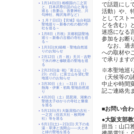
1月14日(日) 相模国の二之宮
で話題にし
と、日本武尊伝説の山と海を
活動）や、
巡る（吾妻山、吾妻神社、川
勾神社、梅沢海岸など）
としてスト
１月７日(日)【宮城】仙台初詣
どを含む）
聖地巡り～新春の杜の都の寺
社を巡る～
迷惑になる
1月8日（月祝）京都初詣聖地
参加をお断
巡り～新春の古都の寺社を巡
る～
なお、過去
1月3日(水)箱根・聖地自然巡
りのお知らせ
への取材や
2月12日（月・祝）天川・吉野
で承ります
で水の神と修験道の聖地を巡
る
※本聖地巡
2月23日(金･祝)「富士山（2･
23）の日」に富士山を望む聖
（天候等の
地巡りのお知らせ
中止や時間
3月30日（土）～31日（日）
熱海・伊東・初島 聖地自然巡
記ご連絡先
り
4月20日（土）琵琶湖、湖東の
聖徳太子ゆかりの寺社と磐座
を巡る
■お問い合わ
5月13日(月) 大阪屈指の古社・
一之宮（住吉大社・枚岡神
社）等を巡る
●大阪支部教
6月1日(土)～2日(日) 天下の名
担当：山口
湯・草津と浅間山――火と水
と緑の聖地を巡る
携帯電話：