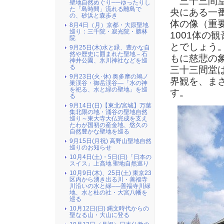
三十三間堂
聖地自然めぐり──ゆったりし
た「島時間」流れる離島で
央にある一
の、砂浜と森歩き
体の像（重
8月4日（月）京都・大原聖地
巡り：三千院・寂光院・勝林
1001体の
院
とでしょう
9月25日(木)水と緑、豊かな自
然や歴史に囲まれた聖地－石
もに慈悲の
神井公園、氷川神社などを巡
る
三十三間堂
9月23日(火･休) 奥多摩の鳩ノ
界観を、ま
巣渓谷・御岳渓谷―「水の神
を祀る、水と緑の聖地」を巡
す。
る
9月14日(日)【東北/宮城】万葉
集北限の地・涌谷の聖地自然
巡り～東大寺大仏完成を支え
たわが国初の産金地、悠久の
自然豊かな聖地を巡る
9月15日(月祝) 高野山聖地自然
巡りのお知らせ
10月4日(土)・5日(日)「日本の
スイス」上高地 聖地自然巡り
10月9日(木)、25日(土) 東京23
区内から湧き出る川・善福寺
川沿いの水と緑──善福寺川緑
地、水と杜の社・大宮八幡を
巡る
10月12日(日) 縄文時代からの
聖なる山・大山に登る