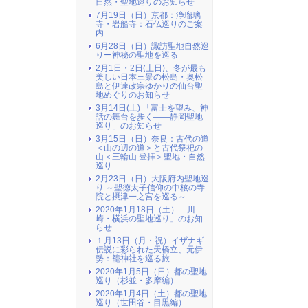
自然・聖地巡りのお知らせ
7月19日（日）京都：浄瑠璃
寺・岩船寺：石仏巡りのご案
内
6月28日（日）諏訪聖地自然巡
りー神秘の聖地を巡る
2月1日・2日(土日)、冬が最も
美しい日本三景の松島・奥松
島と伊達政宗ゆかりの仙台聖
地めぐりのお知らせ
3月14日(土) 「富士を望み、神
話の舞台を歩く――静岡聖地
巡り」のお知らせ
3月15日（日）奈良：古代の道
＜山の辺の道＞と古代祭祀の
山＜三輪山 登拝＞聖地・自然
巡り
2月23日（日）大阪府内聖地巡
り ～聖徳太子信仰の中核の寺
院と摂津一之宮を巡る～
2020年1月18日（土）「川
崎・横浜の聖地巡り」のお知
らせ
１月13日（月・祝）イザナギ
伝説に彩られた天橋立、元伊
勢：籠神社を巡る旅
2020年1月5日（日）都の聖地
巡り（杉並・多摩編）
2020年1月4日（土）都の聖地
巡り（世田谷・目黒編）