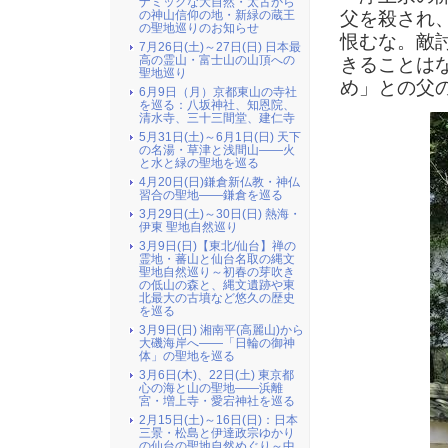
ナミックな大自然・太古から
父を殺され
の神山信仰の地・新緑の蔵王
の聖地巡りのお知らせ
恨むな。敵
7月26日(土)～27日(日) 日本最
高の霊山・富士山の山頂への
きることは
聖地巡り
め」との父
6月9日（月）京都東山の寺社
を巡る：八坂神社、知恩院、
清水寺、三十三間堂、建仁寺
5月31日(土)～6月1日(日) 天下
の名湯・草津と浅間山――火
と水と緑の聖地を巡る
4月20日(日)鎌倉新仏教・神仏
習合の聖地――鎌倉を巡る
3月29日(土)～30日(日) 熱海・
伊東 聖地自然巡り
3月9日(日)【東北/仙台】禅の
霊地・蕃山と仙台名取の縄文
聖地自然巡り～初春の芽吹き
の低山の森と、縄文遺跡や東
北最大の古墳など悠久の歴史
を巡る
3月9日(日) 湘南平(高麗山)から
大磯海岸へ――「日輪の御神
体」の聖地を巡る
3月6日(木)、22日(土) 東京都
心の海と山の聖地――浜離
宮・増上寺・愛宕神社を巡る
2月15日(土)～16日(日)：日本
三景・松島と伊達政宗ゆかり
の仙台の聖地自然めぐり～中