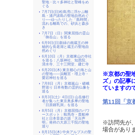
聖地・比々多神社と聖峰をめ
ぐる
7月7日(日)松島湾に浮かぶ離
島・浦戸諸島の聖地自然めぐ
り──ゆったりした「島時間」
流れる離島での、砂浜と森歩
き
7月7日（日）関東屈指の霊山
「御岳山」を巡る
6月9日(日)新緑の南蔵王の神
秘的な長老湖と蔵王の聖地自
然めぐり
6月10日（月）京都東山の寺社
を巡る：八坂神社、知恩院、
清水寺、三十三間堂、建仁寺
6月20日(木) 東京都心の海と山
※京都の聖
の聖地――浜離宮・増上寺・
愛宕神社を巡る
ズ」の記事
7月8日（月）京都嵐山・嵯峨
ていますの
野巡り 日本有数の霊的仏像を
巡る
8月3日(土)･ 4日(日) 山岳修行
第11回「
者が集った東京奥多摩の聖地
「日原鍾乳洞」を巡る
8月5日（月）京都屈指のパワ
ースポット：鞍馬寺・貴船神
社と日本音楽の源「天台声
※訪問先が
明」発祥の大原三千院の聖地
巡り
場合があり
8月15日(木) 中央アルプスの聖