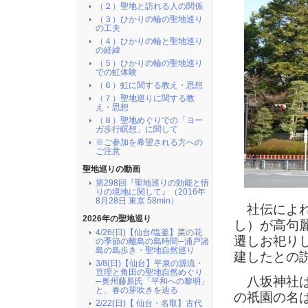
（２）聖地と訪れる人の関係
（３）ひかりの輪の聖地巡り
の工夫
（４）ひかりの輪と聖地巡り
の経緯
（５）ひかりの輪の聖地巡り
での虹体験
（６）虹に関する教え・思想
（７）聖地巡りに関する教
え・思想
（８）聖地めぐりでの「ヨー
ガ歩行瞑想」に関して
※ご参加を希望される方への
ご注意
聖地巡りの動画
第298回『聖地巡りの効能と悟
りの境地に関して』（2016年
8月28日 東京 58min）
社伝によれ
2026年の聖地巡り
し）が高句
4/26(日)【仙台/塩釜】菜の花
遷しお祀り
の季節の離島の島時間─浦戸諸
島の島歩き・聖地自然巡り
建したとの
3/8(日)【仙台】平泉の源流・
亘理と角田の聖地自然めぐり
八坂神社は
─奥州藤原氏「平和への黎明」
と、春の芽吹きを辿る
の祇園の名
2/22(日)【 仙台・名取】古代