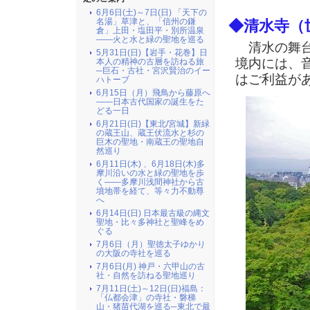
6月6日(土)～7日(日) 「天下の
名湯」草津と、「信州の鎌
◆清水寺（
倉」上田・塩田平・別所温泉
――火と水と緑の聖地を巡る
清水の舞台
5月31日(日)【岩手・花巻】日
境内には、
本人の精神の古層を訪ねる旅
─巨石・古社・宮沢賢治のイー
はご利益が
ハトーブ
6月15日（月）飛鳥から藤原へ
――日本古代国家の誕生をた
どる一日
6月21日(日)【東北/宮城】新緑
の蔵王山、蔵王伏流水と杉の
巨木の聖地・南蔵王の聖地自
然巡り
6月11日(木) 、6月18日(木)多
摩川沿いの水と緑の聖地を歩
く――多摩川浅間神社から古
墳地帯を経て、等々力不動尊
へ
6月14日(日) 日本最古級の縄文
聖地・比々多神社と聖峰をめ
ぐる
7月6日（月）聖徳太子ゆかり
の大阪の寺社を巡る
7月6日(月) 神戸・六甲山の古
社・自然を訪ねる聖地巡り
7月11日(土)～12日(日)福島：
「仏都会津」の寺社・磐梯
山・猪苗代湖を巡る─東北で最