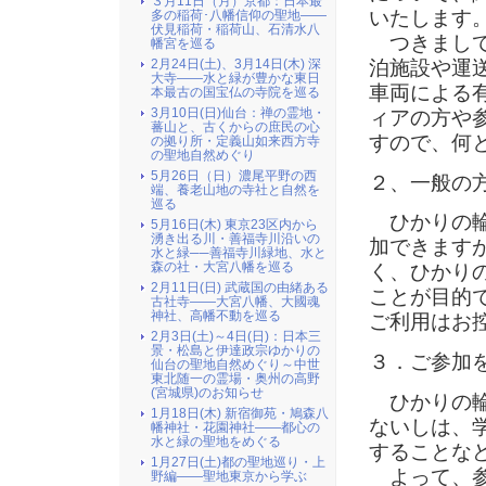
３月11日（月）京都：日本最
いたします
多の稲荷･八幡信仰の聖地――
伏見稲荷・稲荷山、石清水八
つきまして
幡宮を巡る
2月24日(土)、3月14日(木) 深
泊施設や運
大寺――水と緑が豊かな東日
車両による
本最古の国宝仏の寺院を巡る
3月10日(日)仙台：禅の霊地・
ィアの方や
蕃山と、古くからの庶民の心
すので、何
の拠り所・定義山如来西方寺
の聖地自然めぐり
5月26日（日）濃尾平野の西
２、一般の
端、養老山地の寺社と自然を
巡る
ひかりの輪
5月16日(木) 東京23区内から
湧き出る川・善福寺川沿いの
加できます
水と緑──善福寺川緑地、水と
森の社・大宮八幡を巡る
く、ひかり
2月11日(日) 武蔵国の由緒ある
ことが目的
古社寺――大宮八幡、大國魂
神社、高幡不動を巡る
ご利用はお
2月3日(土)～4日(日)：日本三
景・松島と伊達政宗ゆかりの
３．ご参加
仙台の聖地自然めぐり～中世
東北随一の霊場・奥州の高野
(宮城県)のお知らせ
ひかりの輪
1月18日(木) 新宿御苑・鳩森八
ないしは、
幡神社・花園神社――都心の
水と緑の聖地をめぐる
することな
1月27日(土)都の聖地巡り・上
よって、参
野編――聖地東京から学ぶ