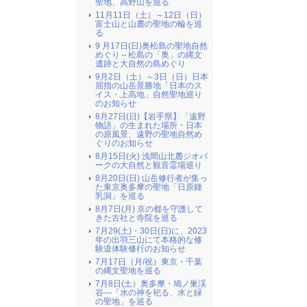
聖地、高野山を巡る
11月11日（土）～12日（日）
富士山と山麓の聖地の輪を巡
る
9 月17日(日)奥松島の聖地自然
めぐり～松島の「奥」の縄文
遺跡と大自然の島めぐり
9月2日（土）～3日（日）日本
屈指の山岳景勝地「日本のス
イス・上高地」自然聖地巡り
のお知らせ
8月27日(日)【岩手県】「遠野
物語」の生まれた場所・日本
の原風景、遠野の聖地自然め
ぐりのお知らせ
8月15日(火) 浅間山北麓ジオパ
ークの大自然と観音霊場巡り
8月20日(日) 山岳修行者が集っ
た東京奥多摩の聖地「日原鍾
乳洞」を巡る
8月7日(月) 京の都を守護して
きた古社と寺院を巡る
7月29(土)・30日(日)に、2023
年の出羽三山にて本格的な修
験道体験修行のお知らせ
7月17日（月/祝）東京・千葉
の縄文聖地を巡る
7月8日(土）奥多摩・鳩ノ巣渓
谷―「水の神を祀る、水と緑
の聖地」を巡る