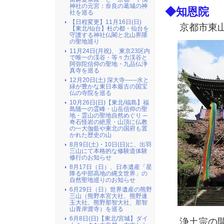
神社の元宮：奈良の葛城の神
◆知恩院
社を巡る
【日程変更】11月16日(日)
京都市東山
【東北/仙台】杜の都・仙台を
守護する神社仏閣と北山界隈
の聖地巡り
11月24日(月祝)、 東京23区内
で唯一の渓谷・等々力渓谷と
阿弥陀信仰の聖地・九品仏浄
真寺を巡る
12月20日(土) 深大寺――水と
緑が豊かな東日本最古の国宝
仏の寺院を巡る
10月26日(日)【東北/福島】福
島随一の霊峰・山岳信仰の聖
地・霊山の聖地自然めぐり ─
奇石怪岩の絶景・山頂に仏教
の一大伽藍や東北の国府も置
かれた歴史の山
8月9日(土)・10日(日)に、出羽
三山にて本格的な修験道体験
修行のお知らせ
8月17日（日）、日本遺産「星
降る中部高地の縄文世界」の
自然聖地巡りのお知らせ
6月29日（日）世界遺産の熊野
三山（熊野本宮大社、熊野速
玉大社、熊野那智大社、那智
山青岸渡寺）を巡る
6月8日(日)【東北/宮城】ダイ
浄土宗の開祖