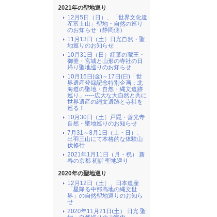
2021年の聖地巡り
12月5日（日）、「世界文化遺
産富士山」聖地・自然の巡り
のお知らせ（静岡側）
11月13日（土）日光自然・聖
地巡りのお知らせ
10月31日（日）紅葉の蔵王・
御釜・宮城と山形の寺社の日
帰り聖地巡りのお知らせ
10月15日(金)～17日(日)「世
界遺産登録記念特別企画：北
海道の聖地・自然・縄文遺跡
巡り」-----広大な大自然と共に
世界遺産の縄文遺跡と寺社を
巡る！
10月30日（土）戸隠・善光寺
自然・聖地巡りのお知らせ
7月31～8月1日（土・日）、
出羽三山にて本格的な体験山
伏修行
2021年1月11日（月・祝） 新
春の京都 初詣 聖地巡り
2020年の聖地巡り
12月12日（土）、日本遺産
「星降る中部高地の縄文世
界」の自然聖地巡りのお知ら
せ
2020年11月21日(土） 日光 聖