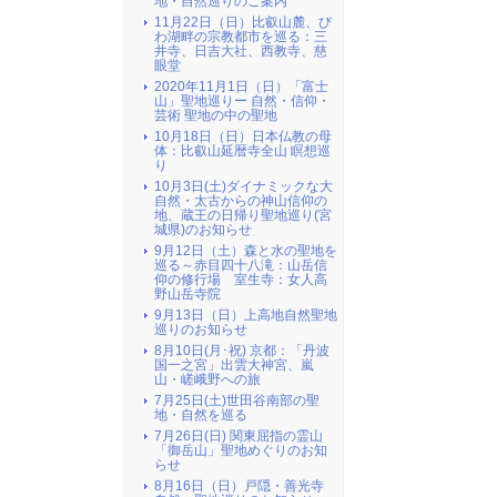
地・自然巡りのご案内
11月22日（日）比叡山麓、び
わ湖畔の宗教都市を巡る：三
井寺、日吉大社、西教寺、慈
眼堂
2020年11月1日（日）「富士
山」聖地巡りー 自然・信仰・
芸術 聖地の中の聖地
10月18日（日）日本仏教の母
体：比叡山延暦寺全山 瞑想巡
り
10月3日(土)ダイナミックな大
自然・太古からの神山信仰の
地、蔵王の日帰り聖地巡り(宮
城県)のお知らせ
9月12日（土）森と水の聖地を
巡る～赤目四十八滝：山岳信
仰の修行場 室生寺：女人高
野山岳寺院
9月13日（日）上高地自然聖地
巡りのお知らせ
8月10日(月･祝) 京都：「丹波
国一之宮」出雲大神宮、嵐
山・嵯峨野への旅
7月25日(土)世田谷南部の聖
地・自然を巡る
7月26日(日) 関東屈指の霊山
「御岳山」聖地めぐりのお知
らせ
8月16日（日）戸隠・善光寺