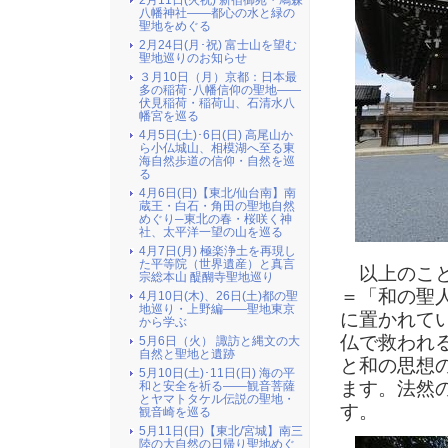
2月11日(火祝) 新宿御苑・鳩森
八幡神社――都心の水と緑の
聖地をめぐる
2月24日(月･祝) 富士山を望む
聖地巡りのお知らせ
３月10日（月）京都：日本最
多の稲荷･八幡信仰の聖地――
伏見稲荷・稲荷山、石清水八
幡宮を巡る
4月5日(土)･6日(日) 高尾山か
ら小仏城山、相模湖へ至る東
海自然歩道の信仰・自然を巡
る
4月6日(日)【東北/仙台南】南
蔵王・白石・角田の聖地自然
めぐり─東北の春・桜咲く神
社、太平洋一望の山を巡る
4月7日(月) 極楽浄土を再現し
た平等院（世界遺産）と真言
以上のこと
宗総本山 醍醐寺聖地巡り
＝「和の聖
4月10日(木)、26日(土)都の聖
地巡り・上野編――聖地東京
に置かれて
から学ぶ
仏で救われ
5月6日（火） 諏訪と縄文の大
自然と聖地と遺跡
と和の思想
5月10日(土)･11日(日) 海の平
ます。法然
和と安全を祈る――観音菩薩
とヤマトタケル伝説の聖地・
す。
観音崎を巡る
5月11日(日)【東北/宮城】南三
陸の大自然の日帰り聖地めぐ