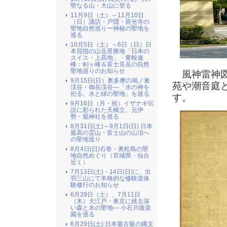
聖なる山・大山に登る
11月9日（土）～11月10日
（日）諏訪・戸隠・善光寺の
聖地自然巡りー神秘の聖地を
巡る
10月5日（土）～6日（日）日
本屈指の山岳景勝地「日本の
スイス・上高地」・乗鞍連
峰：剣ヶ峰＆富士見岳の自然
聖地巡りのお知らせ
風神雷神図
9月15日(日）奥多摩の鳩ノ巣
苑や潮音庭
渓谷・御岳渓谷―「水の神を
祀る、水と緑の聖地」を巡る
す。
9月16日（月・祝）イザナギ伝
説に彩られた天橋立、元伊
勢・籠神社を巡る
8月31日(土)～9月1日(日) 日本
最高の霊山・富士山の山頂へ
の聖地巡り
8月4日(日)石巻・奥松島の聖
地自然めぐり（宮城県・仙台
近く）
7月13日(土)・14日(日)に、出
羽三山にて本格的な修験道体
験修行のお知らせ
6月29日（土）、7月11日
（木）大江戸・東京に残る深
い森と水の聖地― 小石川後楽
園を巡る
6月29日(土) 日本最古級の縄文