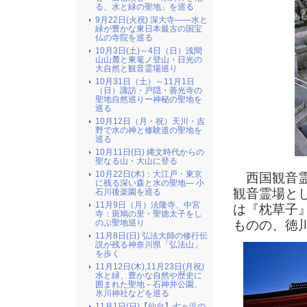
る、水と緑の聖地」を巡る
9月22日(火祝) 深大寺――水と
緑が豊かな東日本最古の国宝
仏の寺院を巡る
10月3日(土)～4日（日）浅間
山山麓と東篭ノ登山・日光の
大自然と観音霊場巡り
10月31日（土）～11月1日
（日）諏訪・戸隠・善光寺の
聖地自然巡りー神秘の聖地を
巡る
10月12日（月・祝）天川・吉
野で水の神と修験道の聖地を
巡る
10月11日(日) 縄文時代からの
聖なる山・大山に登る
10月22日(木)：大江戸・東京
西国観音霊
に残る深い森と水の聖地― 小
観音霊場と
石川後楽園を巡る
11月9日（月）法隆寺、中宮
は『枕草子
寺：斑鳩の里・聖徳太子をし
ものの、徳
のぶ聖地巡り
11月8日(日) 弘法大師の修行伝
説が残る神奈川県「弘法山」
を歩く
11月12日(木),11月23日(月祝)
水と緑、豊かな自然や歴史に
囲まれた聖地－石神井公園、
氷川神社などを巡る
11月1日(日)【仙台】七ヶ浜の