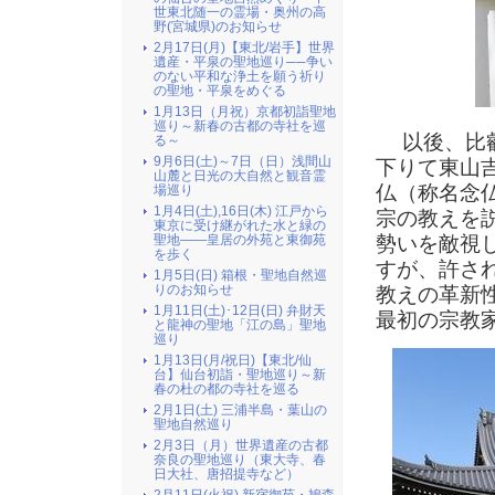
世東北随一の霊場・奥州の高
野(宮城県)のお知らせ
2月17日(月)【東北/岩手】世界
遺産・平泉の聖地巡り──争い
のない平和な浄土を願う祈り
の聖地・平泉をめぐる
1月13日（月祝）京都初詣聖地
巡り～新春の古都の寺社を巡
以後、比叡
る～
9月6日(土)～7日（日）浅間山
下りて東山
山麓と日光の大自然と観音霊
仏（称名念
場巡り
1月4日(土),16日(木) 江戸から
宗の教えを
東京に受け継がれた水と緑の
勢いを敵視
聖地――皇居の外苑と東御苑
を歩く
すが、許さ
1月5日(日) 箱根・聖地自然巡
りのお知らせ
教えの革新
1月11日(土)･12日(日) 弁財天
最初の宗教
と龍神の聖地「江の島」聖地
巡り
1月13日(月/祝日)【東北/仙
台】仙台初詣・聖地巡り～新
春の杜の都の寺社を巡る
2月1日(土) 三浦半島・葉山の
聖地自然巡り
2月3日（月）世界遺産の古都
奈良の聖地巡り（東大寺、春
日大社、唐招提寺など）