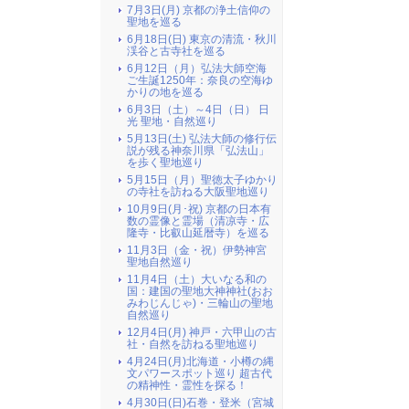
7月3日(月) 京都の浄土信仰の
聖地を巡る
6月18日(日) 東京の清流・秋川
渓谷と古寺社を巡る
6月12日（月）弘法大師空海
ご生誕1250年：奈良の空海ゆ
かりの地を巡る
6月3日（土）～4日（日） 日
光 聖地・自然巡り
5月13日(土) 弘法大師の修行伝
説が残る神奈川県「弘法山」
を歩く聖地巡り
5月15日（月）聖徳太子ゆかり
の寺社を訪ねる大阪聖地巡り
10月9日(月･祝) 京都の日本有
数の霊像と霊場（清凉寺・広
隆寺・比叡山延暦寺）を巡る
11月3日（金・祝）伊勢神宮
聖地自然巡り
11月4日（土）大いなる和の
国：建国の聖地大神神社(おお
みわじんじゃ)・三輪山の聖地
自然巡り
12月4日(月) 神戸・六甲山の古
社・自然を訪ねる聖地巡り
4月24日(月)北海道・小樽の縄
文パワースポット巡り 超古代
の精神性・霊性を探る！
4月30日(日)石巻・登米（宮城