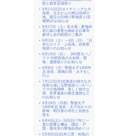
然と観音霊場巡り
9月11日(日)ダイナミックな大
自然・太古からの神山信仰の
地、蔵王の日帰り聖地巡り(宮
城県)のお知らせ
9月17日（土）名古屋：釈迦牟
尼の真の遺骨を納める日泰寺
参拝と歩行瞑想のご案内
9月3日（土）～4日（日）「日
本のスイス・上高地」自然聖
地巡りのお知らせ
8月14日（日）、360度大パノ
ラマ 中部高地の大自然・聖
地・遺跡巡りのお知らせ
8月8日（月）聖徳太子1400年
忌 奈良：斑鳩の里・太子をし
のぶ
7月11日(月)北海道の雄大な大
自然を感じる聖地巡り─大パノ
ラマの地球岬、美しく雄大な
湖、世界遺産の縄文遺跡など
のお知らせ
9月19日（月祝）聖徳太子
1400年忌 奈良：太子ゆかりの
斑鳩・明日香の寺社と自然を
巡る
6月4日(土)～5日(日) 7年に一
度の貴重な機会：諏訪・戸
隠・善光寺の聖地自然めぐり
5月8日(日)日本三景・松島の