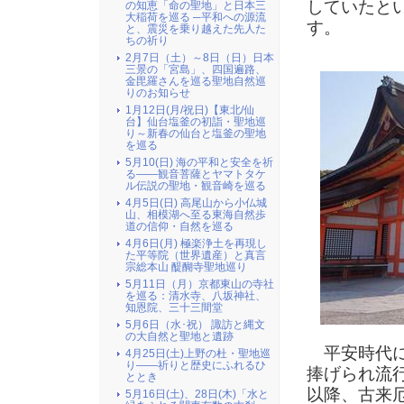
していたと
の知恵「命の聖地」と日本三
大稲荷を巡る ─平和への源流
す。
と、震災を乗り越えた先人た
ちの祈り
2月7日（土）～8日（日）日本
三景の「宮島」、四国遍路、
金毘羅さんを巡る聖地自然巡
りのお知らせ
1月12日(月/祝日)【東北/仙
台】仙台塩釜の初詣・聖地巡
り～新春の仙台と塩釜の聖地
を巡る
5月10(日) 海の平和と安全を祈
る――観音菩薩とヤマトタケ
ル伝説の聖地・観音崎を巡る
4月5日(日) 高尾山から小仏城
山、相模湖へ至る東海自然歩
道の信仰・自然を巡る
4月6日(月) 極楽浄土を再現し
た平等院（世界遺産）と真言
宗総本山 醍醐寺聖地巡り
5月11日（月）京都東山の寺社
を巡る：清水寺、八坂神社、
知恩院、三十三間堂
5月6日（水･祝） 諏訪と縄文
の大自然と聖地と遺跡
平安時代に
4月25日(土)上野の杜・聖地巡
り――祈りと歴史にふれるひ
捧げられ流
ととき
以降、古来
5月16日(土)、28日(木)「水と