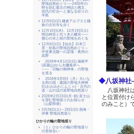
聖地自然めぐり──2400年の
時を刻む最古の神話と縄文、
現代の灯台へと連なる祈りの
半島
12月6日(日) 鎌倉アルプスと鎌
倉の古社寺を歩く
12月10日(木)、12月19日(土)
明治神宮と代々木八幡宮――
都心の水と緑の聖地をめぐる
12月6日(日)【仙台】日本三
景・松島の聖地自然めぐり～
中世東北随一の霊場・奥州の
高野
2026年4月12日(日) 湘南平
(高麗山)から大磯海岸へ
――「日輪の御神体」の聖地
を巡る
2026年3月9日（月）大いな
◆八坂神社
る和の国：建国の聖地大神神
社(おおみわじんじゃ)・古代の
八坂神社は
道：山の辺の道聖地自然巡り
と位置付け
2026年2月23日(月･祝) 富士山
を望む聖地巡りのお知らせ
のみこと）
（山梨県側）
3月28日(土)～29日(日) 熱海・
伊東 聖地自然巡り
ひかりの輪の聖地巡り
（１）ひかりの輪の聖地巡り
の意味合い