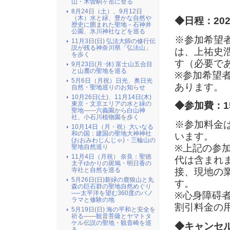
山・木曽駒ヶ岳に登る
8月24日（土）、9月12日
（木）水と緑、豊かな自然や
◆日程：20
歴史に囲まれた聖地－石神井
公園、氷川神社などを巡る
※参加希望
11月3日(日) 弘法大師の修行伝
説が残る神奈川県「弘法山」
は、上祐史
を歩く
す（必要で
9月23日(月･休) 富士山五合目
と山麓の聖地を巡る
※参加希望
5月6日（月祝）日光、奥日光
あります。
自然・聖地巡りのお知らせ
10月26日(土)、11月14日(木)
東京・文京エリアの水と緑の
◆参加費：15
聖地――六義園から白山神
社、小石川植物園を歩く
※参加料金
10月14日（月・祝）大いなる
和の国：建国の聖地大神神社
います。
(おおみわじんじゃ)・三輪山の
※上記の参
聖地自然巡り
11月4日（月祝） 奈良：聖徳
代は含まれ
太子ゆかりの斑鳩・明日香の
接、現地の
寺社と自然を巡る
5月26日(日)新緑の鹿狼山と丸
す。
森の巨石群の聖地自然めぐり
──太平洋を望む360度のパノ
※心身障碍
ラマと修験の地
割引料金の
5月19日(日) 海の平和と安全を
祈る――観音菩薩とヤマトタ
ケル伝説の聖地・観音崎を巡
◆キャンセ
る