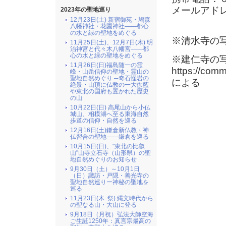
メールアド
2023年の聖地巡り
12月23日(土) 新宿御苑・鳩森
八幡神社・花園神社――都心
の水と緑の聖地をめぐる
※清水寺の
11月25日(土)、12月7日(木) 明
治神宮と代々木八幡宮――都
心の水と緑の聖地をめぐる
※建仁寺の写真は
11月26日(日)福島随一の霊
https://com
峰・山岳信仰の聖地・霊山の
聖地自然めぐり ─奇石怪岩の
による
絶景・山頂に仏教の一大伽藍
や東北の国府も置かれた歴史
の山
10月22日(日) 高尾山から小仏
城山、相模湖へ至る東海自然
歩道の信仰・自然を巡る
12月16日(土)鎌倉新仏教・神
仏習合の聖地――鎌倉を巡る
10月15日(日)、"東北の比叡
山"山寺立石寺（山形県）の聖
地自然めぐりのお知らせ
9月30日（土）～10月1日
（日）諏訪・戸隠・善光寺の
聖地自然巡りー神秘の聖地を
巡る
11月23日(木･祭) 縄文時代から
の聖なる山・大山に登る
9月18日（月祝）弘法大師空海
ご生誕1250年：真言宗最高の