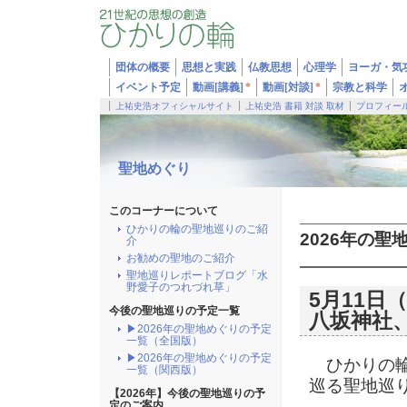
団体の概要
思想と実践
仏教思想
心理学
ヨーガ・気
イベント予定
動画[講義]
*
動画[対談]
*
宗教と科学
上祐史浩オフィシャルサイト
上祐史浩 書籍 対談 取材
プロフィー
聖地めぐり
このコーナーについて
ひかりの輪の聖地巡りのご紹
2026年の聖
介
お勧めの聖地のご紹介
聖地巡りレポートブログ「水
野愛子のつれづれ草」
5月11
今後の聖地巡りの予定一覧
八坂神社
▶2026年の聖地めぐりの予定
一覧（全国版）
▶2026年の聖地めぐりの予定
ひかりの輪
一覧（関西版）
巡る聖地巡
【2026年】今後の聖地巡りの予
定のご案内