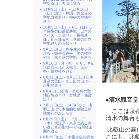
聖なる山・大山に登る
11月9日（土）～11月10日
（日）諏訪・戸隠・善光寺の
聖地自然巡りー神秘の聖地を
巡る
10月5日（土）～6日（日）日
本屈指の山岳景勝地「日本の
スイス・上高地」・乗鞍連
峰：剣ヶ峰＆富士見岳の自然
聖地巡りのお知らせ
9月15日(日）奥多摩の鳩ノ巣
渓谷・御岳渓谷―「水の神を
祀る、水と緑の聖地」を巡る
9月16日（月・祝）イザナギ伝
説に彩られた天橋立、元伊
勢・籠神社を巡る
8月31日(土)～9月1日(日) 日本
最高の霊山・富士山の山頂へ
の聖地巡り
8月4日(日)石巻・奥松島の聖
地自然めぐり（宮城県・仙台
●
清水観音堂
近く）
7月13日(土)・14日(日)に、出
羽三山にて本格的な修験道体
ここは京都
験修行のお知らせ
清水の舞台
6月29日（土）、7月11日
（木）大江戸・東京に残る深
い森と水の聖地― 小石川後楽
比叡山の高
園を巡る
こにも、比
6月29日(土) 日本最古級の縄文