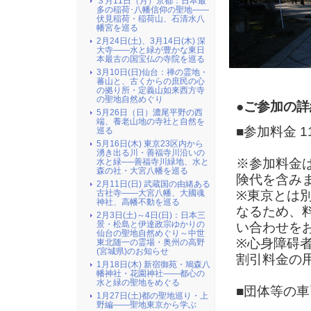
３月11日（月）京都：日本最
多の稲荷･八幡信仰の聖地――
伏見稲荷・稲荷山、石清水八
幡宮を巡る
2月24日(土)、3月14日(木) 深
大寺――水と緑が豊かな東日
本最古の国宝仏の寺院を巡る
3月10日(日)仙台：禅の霊地・
蕃山と、古くからの庶民の心
の拠り所・定義山如来西方寺
の聖地自然めぐり
●ご参加の詳
5月26日（日）濃尾平野の西
端、養老山地の寺社と自然を
■参加料金 1
巡る
5月16日(木) 東京23区内から
湧き出る川・善福寺川沿いの
※参加料金
水と緑──善福寺川緑地、水と
森の社・大宮八幡を巡る
険代を含み
2月11日(日) 武蔵国の由緒ある
古社寺――大宮八幡、大國魂
※東京とは
神社、高幡不動を巡る
なるため、
2月3日(土)～4日(日)：日本三
景・松島と伊達政宗ゆかりの
い合わせを
仙台の聖地自然めぐり～中世
※心身障碍
東北随一の霊場・奥州の高野
(宮城県)のお知らせ
割引料金の
1月18日(木) 新宿御苑・鳩森八
幡神社・花園神社――都心の
水と緑の聖地をめぐる
■団体等の
1月27日(土)都の聖地巡り・上
野編――聖地東京から学ぶ