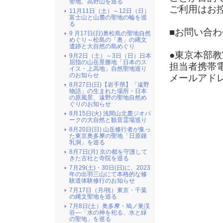
聖地、高野山を巡る
ご利用はお
11月11日（土）～12日（日）
富士山と山麓の聖地の輪を巡
る
■お問い合わ
9 月17日(日)奥松島の聖地自然
めぐり～松島の「奥」の縄文
遺跡と大自然の島めぐり
●東京本部
9月2日（土）～3日（日）日本
屈指の山岳景勝地「日本のス
担当者携帯
イス・上高地」自然聖地巡り
のお知らせ
メールアド
8月27日(日)【岩手県】「遠野
物語」の生まれた場所・日本
の原風景、遠野の聖地自然め
ぐりのお知らせ
8月15日(火) 浅間山北麓ジオパ
ークの大自然と観音霊場巡り
8月20日(日) 山岳修行者が集っ
た東京奥多摩の聖地「日原鍾
乳洞」を巡る
8月7日(月) 京の都を守護して
きた古社と寺院を巡る
7月29(土)・30日(日)に、2023
年の出羽三山にて本格的な修
験道体験修行のお知らせ
7月17日（月/祝）東京・千葉
の縄文聖地を巡る
7月8日(土）奥多摩・鳩ノ巣渓
谷―「水の神を祀る、水と緑
の聖地」を巡る