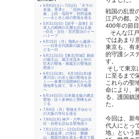
6月6日(土)～7日(日) 「天下の
名湯」草津と、「信州の鎌
戦国の乱世
倉」上田・塩田平・別所温泉
江戸の都。2
――火と水と緑の聖地を巡る
5月31日(日)【岩手・花巻】日
400年の節
本人の精神の古層を訪ねる旅
そんな江戸
─巨石・古社・宮沢賢治のイー
ハトーブ
ではあまり
6月15日（月）飛鳥から藤原へ
――日本古代国家の誕生をた
東京も、有
どる一日
的守護シス
6月21日(日)【東北/宮城】新緑
の蔵王山、蔵王伏流水と杉の
す。
巨木の聖地・南蔵王の聖地自
そして東京
然巡り
6月11日(木) 、6月18日(木)多
に至るまで
摩川沿いの水と緑の聖地を歩
これらの聖
く――多摩川浅間神社から古
墳地帯を経て、等々力不動尊
命により、
へ
6月14日(日) 日本最古級の縄文
る、護国鎮
聖地・比々多神社と聖峰をめ
た。
ぐる
7月6日（月）聖徳太子ゆかり
の大阪の寺社を巡る
今回は、新
7月6日(月) 神戸・六甲山の古
社・自然を訪ねる聖地巡り
代人にとっ
7月11日(土)～12日(日)福島：
地」という
「仏都会津」の寺社・磐梯
山・猪苗代湖を巡る─東北で最