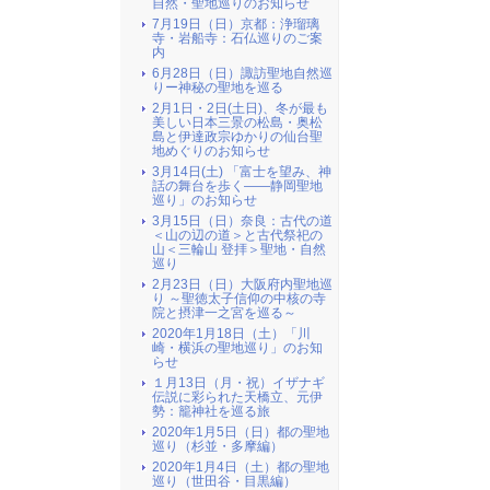
自然・聖地巡りのお知らせ
7月19日（日）京都：浄瑠璃
寺・岩船寺：石仏巡りのご案
内
6月28日（日）諏訪聖地自然巡
りー神秘の聖地を巡る
2月1日・2日(土日)、冬が最も
美しい日本三景の松島・奥松
島と伊達政宗ゆかりの仙台聖
地めぐりのお知らせ
3月14日(土) 「富士を望み、神
話の舞台を歩く――静岡聖地
巡り」のお知らせ
3月15日（日）奈良：古代の道
＜山の辺の道＞と古代祭祀の
山＜三輪山 登拝＞聖地・自然
巡り
2月23日（日）大阪府内聖地巡
り ～聖徳太子信仰の中核の寺
院と摂津一之宮を巡る～
2020年1月18日（土）「川
崎・横浜の聖地巡り」のお知
らせ
１月13日（月・祝）イザナギ
伝説に彩られた天橋立、元伊
勢：籠神社を巡る旅
2020年1月5日（日）都の聖地
巡り（杉並・多摩編）
2020年1月4日（土）都の聖地
巡り（世田谷・目黒編）