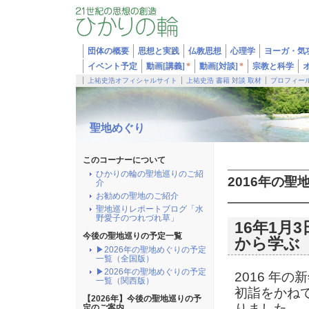
団体の概要
思想と実践
仏教思想
心理学
ヨーガ・気
イベント予定
動画[講義]
*
動画[対談]
*
宗教と科学
上祐史浩オフィシャルサイト
上祐史浩 書籍 対談 取材
プロフィー
聖地めぐり
このコーナーについて
ひかりの輪の聖地巡りのご紹
2016年の聖
介
お勧めの聖地のご紹介
聖地巡りレポートブログ「水
野愛子のつれづれ草」
16年1月
今後の聖地巡りの予定一覧
から学ぶ
▶2026年の聖地めぐりの予定
一覧（全国版）
▶2026年の聖地めぐりの予定
2016 年
一覧（関西版）
初詣をかね
【2026年】今後の聖地巡りの予
りました。
定のご案内