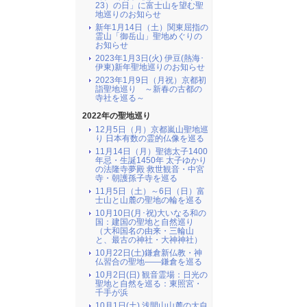
23）の日」に富士山を望む聖
地巡りのお知らせ
新年1月14日（土）関東屈指の
霊山「御岳山」聖地めぐりの
お知らせ
2023年1月3日(火) 伊豆(熱海･
伊東)新年聖地巡りのお知らせ
2023年1月9日（月祝）京都初
詣聖地巡り ～新春の古都の
寺社を巡る～
2022年の聖地巡り
12月5日（月）京都嵐山聖地巡
り 日本有数の霊的仏像を巡る
11月14日（月）聖徳太子1400
年忌・生誕1450年 太子ゆかり
の法隆寺夢殿 救世観音・中宮
寺・朝護孫子寺を巡る
11月5日（土）～6日（日）富
士山と山麓の聖地の輪を巡る
10月10日(月･祝)大いなる和の
国：建国の聖地と自然巡り
（大和国名の由来・三輪山
と、最古の神社・大神神社）
10月22日(土)鎌倉新仏教・神
仏習合の聖地――鎌倉を巡る
10月2日(日) 観音霊場：日光の
聖地と自然を巡る：東照宮・
千手が浜
10月1日(土) 浅間山山麓の大自