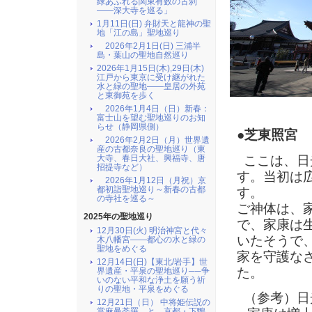
緑あふれる関東有数の古刹
――深大寺を巡る」
1月11日(日) 弁財天と龍神の聖
地「江の島」聖地巡り
2026年2月1日(日) 三浦半
島・葉山の聖地自然巡り
2026年1月15日(木),29日(木)
江戸から東京に受け継がれた
水と緑の聖地――皇居の外苑
と東御苑を歩く
2026年1月4日（日）新春：
富士山を望む聖地巡りのお知
らせ（静岡県側）
●
芝東照宮
2026年2月2日（月）世界遺
産の古都奈良の聖地巡り（東
ここは、日
大寺、春日大社、興福寺、唐
招提寺など）
す。当初は
2026年1月12日（月祝）京
都初詣聖地巡り～新春の古都
す。
の寺社を巡る～
ご神体は、
2025年の聖地巡り
で、家康は
12月30日(火) 明治神宮と代々
いたそうで
木八幡宮――都心の水と緑の
聖地をめぐる
家を守護な
12月14日(日)【東北/岩手】世
た。
界遺産・平泉の聖地巡り──争
いのない平和な浄土を願う祈
りの聖地・平泉をめぐる
（参考）日
12月21日（日） 中将姫伝説の
當麻曼荼羅 と 京都・下鴨