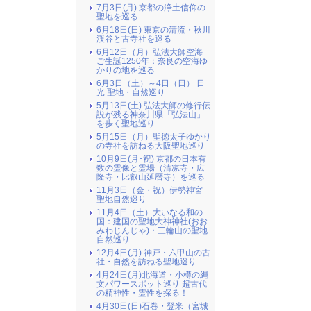
7月3日(月) 京都の浄土信仰の
聖地を巡る
6月18日(日) 東京の清流・秋川
渓谷と古寺社を巡る
6月12日（月）弘法大師空海
ご生誕1250年：奈良の空海ゆ
かりの地を巡る
6月3日（土）～4日（日） 日
光 聖地・自然巡り
5月13日(土) 弘法大師の修行伝
説が残る神奈川県「弘法山」
を歩く聖地巡り
5月15日（月）聖徳太子ゆかり
の寺社を訪ねる大阪聖地巡り
10月9日(月･祝) 京都の日本有
数の霊像と霊場（清凉寺・広
隆寺・比叡山延暦寺）を巡る
11月3日（金・祝）伊勢神宮
聖地自然巡り
11月4日（土）大いなる和の
国：建国の聖地大神神社(おお
みわじんじゃ)・三輪山の聖地
自然巡り
12月4日(月) 神戸・六甲山の古
社・自然を訪ねる聖地巡り
4月24日(月)北海道・小樽の縄
文パワースポット巡り 超古代
の精神性・霊性を探る！
4月30日(日)石巻・登米（宮城