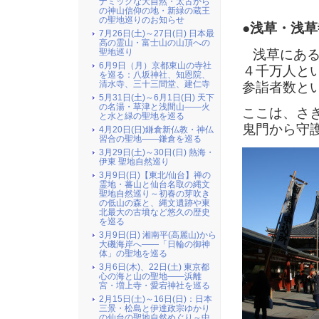
ナミックな大自然・太古から
の神山信仰の地・新緑の蔵王
の聖地巡りのお知らせ
●浅草・浅草
7月26日(土)～27日(日) 日本最
高の霊山・富士山の山頂への
浅草にある
聖地巡り
6月9日（月）京都東山の寺社
４千万人と
を巡る：八坂神社、知恩院、
清水寺、三十三間堂、建仁寺
参詣者数と
5月31日(土)～6月1日(日) 天下
の名湯・草津と浅間山――火
ここは、さ
と水と緑の聖地を巡る
鬼門から守
4月20日(日)鎌倉新仏教・神仏
習合の聖地――鎌倉を巡る
3月29日(土)～30日(日) 熱海・
伊東 聖地自然巡り
3月9日(日)【東北/仙台】禅の
霊地・蕃山と仙台名取の縄文
聖地自然巡り～初春の芽吹き
の低山の森と、縄文遺跡や東
北最大の古墳など悠久の歴史
を巡る
3月9日(日) 湘南平(高麗山)から
大磯海岸へ――「日輪の御神
体」の聖地を巡る
3月6日(木)、22日(土) 東京都
心の海と山の聖地――浜離
宮・増上寺・愛宕神社を巡る
2月15日(土)～16日(日)：日本
三景・松島と伊達政宗ゆかり
の仙台の聖地自然めぐり～中