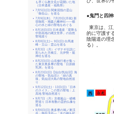
び、世界の
も早く仏教文化が花開いた地
（日本遺産・福島県）
7月5日(日) 関東屈指の霊山
「御岳山」を巡る
●鬼門と四神
7月9日(木)、7月20日(月祝) 新
宿御苑・鳩森八幡神社――都
心の水と緑の聖地をめぐる
東京は、江
8月16日(日) 日本遺産「星降る
的に守護す
中部高地の縄文世界」の自然
聖地巡り
陰陽道の理
8月8日(土)～ 9日(日) 白馬連
る）。
峰・立山：霊山を巡る
8月3日（月）イザナギ伝説に
彩られた天橋立、元伊勢・籠
神社を巡る
8月2日(日) 山岳修行者が集っ
た東京奥多摩の聖地「日原鍾
乳洞」を巡る
8月23日(日)【仙台/気仙沼】海
の聖地・気仙沼と「緑の真
珠」気仙沼大島の聖地自然巡
り
9月12日(土)・13日(日)「日本
のスイス」この世の聖地：上
高地 聖地自然巡り
9月7日（月）京都嵐山・嵯峨
野巡り 日本有数の霊的仏像を
巡る
9月6日(日) 奥多摩の鳩ノ巣渓
谷・御岳渓谷―「水の神を祀