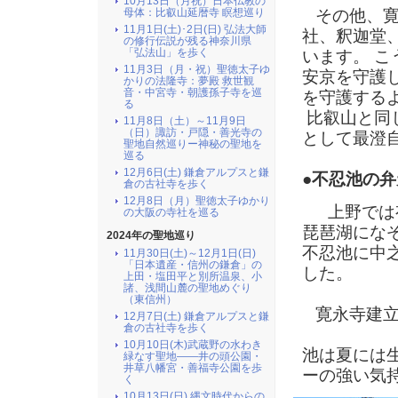
10月13日（月祝）日本仏教の
母体：比叡山延暦寺 瞑想巡り
その他、寛
11月1日(土)･2日(日) 弘法大師
社、釈迦堂
の修行伝説が残る神奈川県
「弘法山」を歩く
います。 
11月3日（月・祝）聖徳太子ゆ
安京を守護
かりの法隆寺：夢殿 救世観
音・中宮寺・朝護孫子寺を巡
を守護する
る
比叡山と同
11月8日（土）～11月9日
（日）諏訪・戸隠・善光寺の
として最澄
聖地自然巡りー神秘の聖地を
巡る
12月6日(土) 鎌倉アルプスと鎌
●不忍池の弁
倉の古社寺を歩く
12月8日（月）聖徳太子ゆかり
上野では有
の大阪の寺社を巡る
琵琶湖にな
2024年の聖地巡り
不忍池に中
11月30日(土)～12月1日(日)
「日本遺産・信州の鎌倉」の
した。
上田・塩田平と別所温泉、小
諸、浅間山麓の聖地めぐり
（東信州）
寛永寺建立
12月7日(土) 鎌倉アルプスと鎌
倉の古社寺を歩く
10月10日(木)武蔵野の水わき
池は夏には
緑なす聖地――井の頭公園・
井草八幡宮・善福寺公園を歩
ーの強い気
く
10月13日(日) 縄文時代からの