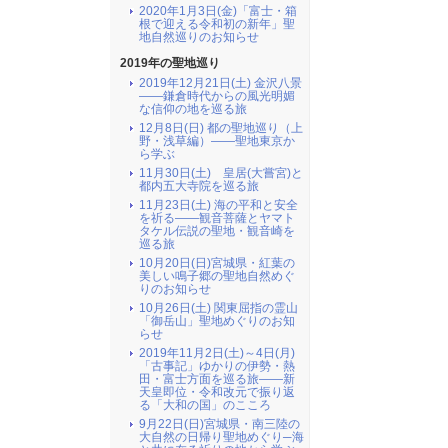
2020年1月3日(金)「富士・箱
根で迎える令和初の新年」聖
地自然巡りのお知らせ
2019年の聖地巡り
2019年12月21日(土) 金沢八景
――鎌倉時代からの風光明媚
な信仰の地を巡る旅
12月8日(日) 都の聖地巡り（上
野・浅草編）――聖地東京か
ら学ぶ
11月30日(土) 皇居(大嘗宮)と
都内五大寺院を巡る旅
11月23日(土) 海の平和と安全
を祈る――観音菩薩とヤマト
タケル伝説の聖地・観音崎を
巡る旅
10月20日(日)宮城県・紅葉の
美しい鳴子郷の聖地自然めぐ
りのお知らせ
10月26日(土) 関東屈指の霊山
「御岳山」聖地めぐりのお知
らせ
2019年11月2日(土)～4日(月)
「古事記」ゆかりの伊勢・熱
田・富士方面を巡る旅――新
天皇即位・令和改元で振り返
る「大和の国」のこころ
9月22日(日)宮城県・南三陸の
大自然の日帰り聖地めぐり─海