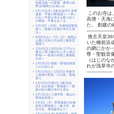
世東北随一の霊場・奥州の高
野(宮城県)のお知らせ
2月17日(月)【東北/岩手】世界
このお寺は
遺産・平泉の聖地巡り──争い
のない平和な浄土を願う祈り
高僧・天海
の聖地・平泉をめぐる
た。 創建の
1月13日（月祝）京都初詣聖地
巡り～新春の古都の寺社を巡
------------------
る～
推古天皇36
9月6日(土)～7日（日）浅間山
山麓と日光の大自然と観音霊
いた檜前浜
場巡り
の網にかか
1月4日(土),16日(木) 江戸から
東京に受け継がれた水と緑の
尊・聖観音
聖地――皇居の外苑と東御苑
を歩く
（はじのな
1月5日(日) 箱根・聖地自然巡
れが浅草寺の始まりと
りのお知らせ
----------------- 
1月11日(土)･12日(日) 弁財天
と龍神の聖地「江の島」聖地
巡り
1月13日(月/祝日)【東北/仙
台】仙台初詣・聖地巡り～新
春の杜の都の寺社を巡る
2月1日(土) 三浦半島・葉山の
聖地自然巡り
2月3日（月）世界遺産の古都
奈良の聖地巡り（東大寺、春
日大社、唐招提寺など）