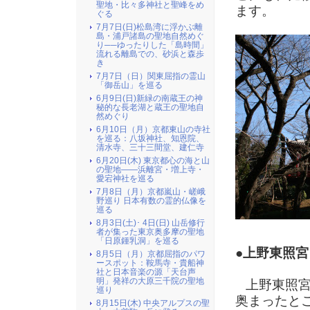
聖地・比々多神社と聖峰をめ
ます。
ぐる
7月7日(日)松島湾に浮かぶ離
島・浦戸諸島の聖地自然めぐ
り──ゆったりした「島時間」
流れる離島での、砂浜と森歩
き
7月7日（日）関東屈指の霊山
「御岳山」を巡る
6月9日(日)新緑の南蔵王の神
秘的な長老湖と蔵王の聖地自
然めぐり
6月10日（月）京都東山の寺社
を巡る：八坂神社、知恩院、
清水寺、三十三間堂、建仁寺
6月20日(木) 東京都心の海と山
の聖地――浜離宮・増上寺・
愛宕神社を巡る
7月8日（月）京都嵐山・嵯峨
野巡り 日本有数の霊的仏像を
巡る
8月3日(土)･ 4日(日) 山岳修行
者が集った東京奥多摩の聖地
「日原鍾乳洞」を巡る
●上野東照宮
8月5日（月）京都屈指のパワ
ースポット：鞍馬寺・貴船神
社と日本音楽の源「天台声
明」発祥の大原三千院の聖地
上野東照宮
巡り
奥まったと
8月15日(木) 中央アルプスの聖