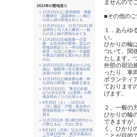
ませんので
2023年の聖地巡り
12月23日(土) 新宿御苑・鳩森
■その他のご
八幡神社・花園神社――都心
の水と緑の聖地をめぐる
11月25日(土)、12月7日(木) 明
１．あらゆ
治神宮と代々木八幡宮――都
心の水と緑の聖地をめぐる
い。
11月26日(日)福島随一の霊
ひかりの輪
峰・山岳信仰の聖地・霊山の
聖地自然めぐり ─奇石怪岩の
ついて、関
絶景・山頂に仏教の一大伽藍
や東北の国府も置かれた歴史
たします。
の山
外部の宿泊
10月22日(日) 高尾山から小仏
城山、相模湖へ至る東海自然
ったり、車
歩道の信仰・自然を巡る
ボランティ
12月16日(土)鎌倉新仏教・神
仏習合の聖地――鎌倉を巡る
ております
10月15日(日)、"東北の比叡
げます。
山"山寺立石寺（山形県）の聖
地自然めぐりのお知らせ
9月30日（土）～10月1日
（日）諏訪・戸隠・善光寺の
２、一般の
聖地自然巡りー神秘の聖地を
ひかりの輪
巡る
11月23日(木･祭) 縄文時代から
できますが
の聖なる山・大山に登る
く、ひかり
9月18日（月祝）弘法大師空海
ご生誕1250年：真言宗最高の
ことが目的