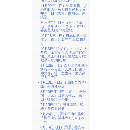
地・自然巡りのご案内
11月22日（日）比叡山麓、び
わ湖畔の宗教都市を巡る：三
井寺、日吉大社、西教寺、慈
眼堂
2020年11月1日（日）「富士
山」聖地巡りー 自然・信仰・
芸術 聖地の中の聖地
10月18日（日）日本仏教の母
体：比叡山延暦寺全山 瞑想巡
り
10月3日(土)ダイナミックな大
自然・太古からの神山信仰の
地、蔵王の日帰り聖地巡り(宮
城県)のお知らせ
9月12日（土）森と水の聖地を
巡る～赤目四十八滝：山岳信
仰の修行場 室生寺：女人高
野山岳寺院
9月13日（日）上高地自然聖地
巡りのお知らせ
8月10日(月･祝) 京都：「丹波
国一之宮」出雲大神宮、嵐
山・嵯峨野への旅
7月25日(土)世田谷南部の聖
地・自然を巡る
7月26日(日) 関東屈指の霊山
「御岳山」聖地めぐりのお知
らせ
8月16日（日）戸隠・善光寺