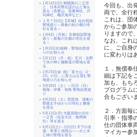
1月14日(日) 相模国の二之宮
今回も、出
と、日本武尊伝説の山と海を
巡る（吾妻山、吾妻神社、川
両で、全行
勾神社、梅沢海岸など）
これは、団
１月７日(日)【宮城】仙台初詣
聖地巡り～新春の杜の都の寺
からご参加
社を巡る～
りますので
1月8日（月祝）京都初詣聖地
巡り～新春の古都の寺社を巡
なお、これ
る～
に、ご自身
1月3日(水)箱根・聖地自然巡
りのお知らせ
に変わりは
2月12日（月・祝）天川・吉野
で水の神と修験道の聖地を巡
る
１．無償奉
2月23日(金･祝)「富士山（2･
細は下記を
23）の日」に富士山を望む聖
地巡りのお知らせ
加も、もち
3月30日（土）～31日（日）
プログラム
熱海・伊東・初島 聖地自然巡
り
合もござい
4月20日（土）琵琶湖、湖東の
聖徳太子ゆかりの寺社と磐座
を巡る
２．方面毎
5月13日(月) 大阪屈指の古社・
引率・指導
一之宮（住吉大社・枚岡神
社）等を巡る
仕の団体車
6月1日(土)～2日(日) 天下の名
湯・草津と浅間山――火と水
マイカー参
と緑の聖地を巡る