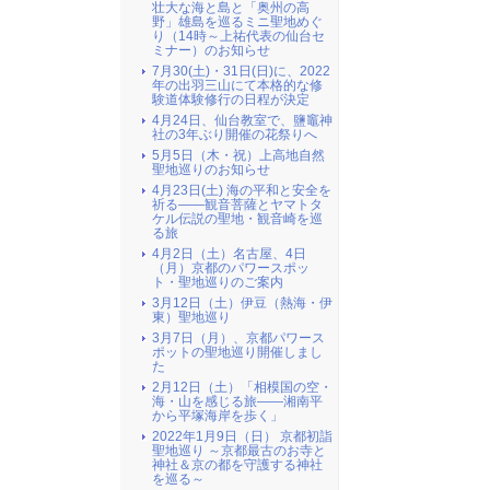
壮大な海と島と「奥州の高
野」雄島を巡るミニ聖地めぐ
り（14時～上祐代表の仙台セ
ミナー）のお知らせ
7月30(土)・31日(日)に、2022
年の出羽三山にて本格的な修
験道体験修行の日程が決定
4月24日、仙台教室で、鹽竈神
社の3年ぶり開催の花祭りへ
5月5日（木・祝）上高地自然
聖地巡りのお知らせ
4月23日(土) 海の平和と安全を
祈る――観音菩薩とヤマトタ
ケル伝説の聖地・観音崎を巡
る旅
4月2日（土）名古屋、4日
（月）京都のパワースポッ
ト・聖地巡りのご案内
3月12日（土）伊豆（熱海・伊
東）聖地巡り
3月7日（月）、京都パワース
ポットの聖地巡り開催しまし
た
2月12日（土）「相模国の空・
海・山を感じる旅――湘南平
から平塚海岸を歩く」
2022年1月9日（日） 京都初詣
聖地巡り ～京都最古のお寺と
神社＆京の都を守護する神社
を巡る～