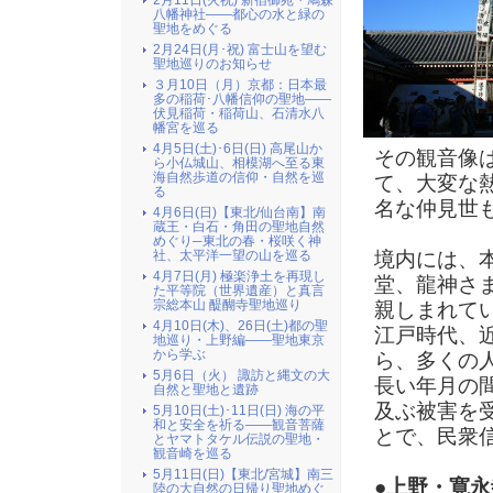
2月11日(火祝) 新宿御苑・鳩森
八幡神社――都心の水と緑の
聖地をめぐる
2月24日(月･祝) 富士山を望む
聖地巡りのお知らせ
３月10日（月）京都：日本最
多の稲荷･八幡信仰の聖地――
伏見稲荷・稲荷山、石清水八
幡宮を巡る
4月5日(土)･6日(日) 高尾山か
その観音像
ら小仏城山、相模湖へ至る東
海自然歩道の信仰・自然を巡
て、大変な
る
名な仲見世
4月6日(日)【東北/仙台南】南
蔵王・白石・角田の聖地自然
めぐり─東北の春・桜咲く神
境内には、
社、太平洋一望の山を巡る
4月7日(月) 極楽浄土を再現し
堂、龍神さ
た平等院（世界遺産）と真言
宗総本山 醍醐寺聖地巡り
親しまれて
4月10日(木)、26日(土)都の聖
江戸時代、
地巡り・上野編――聖地東京
から学ぶ
ら、多くの
5月6日（火） 諏訪と縄文の大
長い年月の
自然と聖地と遺跡
及ぶ被害を
5月10日(土)･11日(日) 海の平
和と安全を祈る――観音菩薩
とで、民衆
とヤマトタケル伝説の聖地・
観音崎を巡る
5月11日(日)【東北/宮城】南三
●上野・寛永
陸の大自然の日帰り聖地めぐ