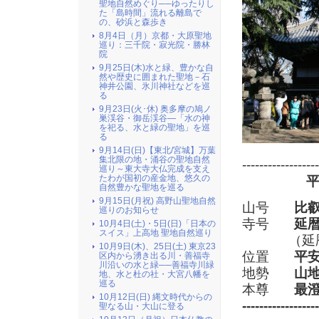
聖地自然めぐり──ゆったりし
た「島時間」流れる離島で
の、砂浜と森歩き
8月4日（月）京都・大原聖地
巡り：三千院・寂光院・勝林
院
9月25日(木)水と緑、豊かな自
然や歴史に囲まれた聖地－石
神井公園、氷川神社などを巡
る
9月23日(火･休) 奥多摩の鳩ノ
巣渓谷・御岳渓谷―「水の神
を祀る、水と緑の聖地」を巡
る
9月14日(日)【東北/宮城】万葉
集北限の地・涌谷の聖地自然
------------------
巡り～東大寺大仏完成を支え
たわが国初の産金地、悠久の
自然豊かな聖地を巡る
9月15日(月祝) 高野山聖地自然
山号
比
巡りのお知らせ
寺号
延
10月4日(土)・5日(日)「日本の
スイス」上高地 聖地自然巡り
（延暦年
10月9日(木)、25日(土) 東京23
位置
平
区内から湧き出る川・善福寺
川沿いの水と緑──善福寺川緑
地勢
山
地、水と杜の社・大宮八幡を
巡る
本尊
最
10月12日(日) 縄文時代からの
------------------
聖なる山・大山に登る