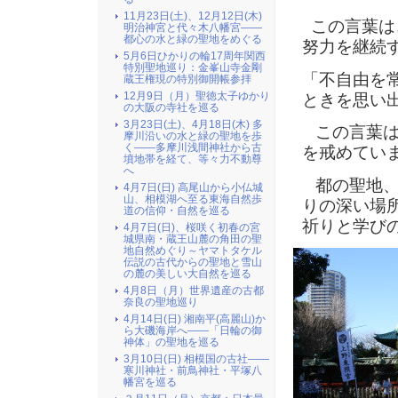
11月23日(土)、12月12日(木)
この言葉は
明治神宮と代々木八幡宮――
都心の水と緑の聖地をめぐる
努力を継続
5月6日ひかりの輪17周年関西
特別聖地巡り：金峯山寺金剛
「不自由を
蔵王権現の特別御開帳参拝
12月9日（月）聖徳太子ゆかり
ときを思い
の大阪の寺社を巡る
3月23日(土)、4月18日(木) 多
この言葉は
摩川沿いの水と緑の聖地を歩
く――多摩川浅間神社から古
を戒めてい
墳地帯を経て、等々力不動尊
へ
都の聖地、
4月7日(日) 高尾山から小仏城
山、相模湖へ至る東海自然歩
りの深い場
道の信仰・自然を巡る
祈りと学び
4月7日(日)、桜咲く初春の宮
城県南・蔵王山麓の角田の聖
地自然めぐり～ヤマトタケル
伝説の古代からの聖地と雪山
の麓の美しい大自然を巡る
4月8日（月）世界遺産の古都
奈良の聖地巡り
4月14日(日) 湘南平(高麗山)か
ら大磯海岸へ――「日輪の御
神体」の聖地を巡る
3月10日(日) 相模国の古社――
寒川神社・前鳥神社・平塚八
幡宮を巡る