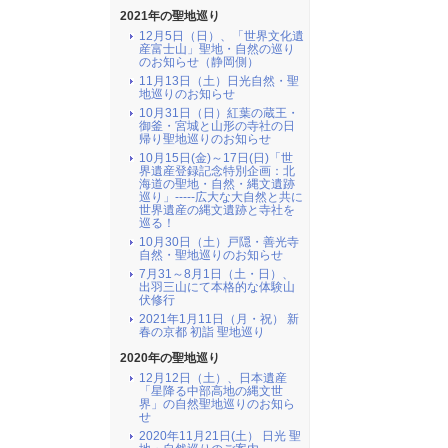
2021年の聖地巡り
12月5日（日）、「世界文化遺
産富士山」聖地・自然の巡り
のお知らせ（静岡側）
11月13日（土）日光自然・聖
地巡りのお知らせ
10月31日（日）紅葉の蔵王・
御釜・宮城と山形の寺社の日
帰り聖地巡りのお知らせ
10月15日(金)～17日(日)「世
界遺産登録記念特別企画：北
海道の聖地・自然・縄文遺跡
巡り」-----広大な大自然と共に
世界遺産の縄文遺跡と寺社を
巡る！
10月30日（土）戸隠・善光寺
自然・聖地巡りのお知らせ
7月31～8月1日（土・日）、
出羽三山にて本格的な体験山
伏修行
2021年1月11日（月・祝） 新
春の京都 初詣 聖地巡り
2020年の聖地巡り
12月12日（土）、日本遺産
「星降る中部高地の縄文世
界」の自然聖地巡りのお知ら
せ
2020年11月21日(土） 日光 聖