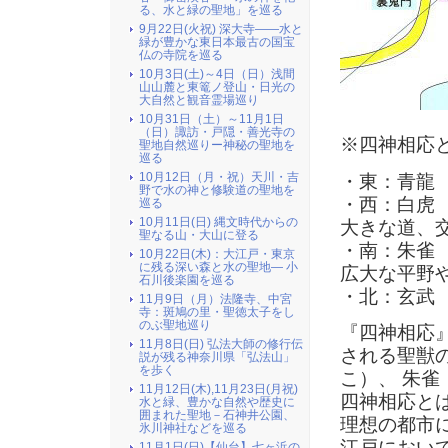
る、水と緑の聖地」を巡る
9月22日(火祝) 深大寺――水と
緑が豊かな東日本最古の国宝
仏の寺院を巡る
10月3日(土)～4日（日）浅間
山山麓と東篭ノ登山・日光の
大自然と観音霊場巡り
10月31日（土）～11月1日
（日）諏訪・戸隠・善光寺の
※四神相応
聖地自然巡りー神秘の聖地を
巡る
10月12日（月・祝）天川・吉
・東：青龍
野で水の神と修験道の聖地を
・西：白虎
巡る
10月11日(日) 縄文時代からの
大きな道、
聖なる山・大山に登る
・南：朱雀
10月22日(木)：大江戸・東京
に残る深い森と水の聖地― 小
広大な平野
石川後楽園を巡る
・北：玄武
11月9日（月）法隆寺、中宮
寺：斑鳩の里・聖徳太子をし
のぶ聖地巡り
『四神相応
11月8日(日) 弘法大師の修行伝
される聖獣
説が残る神奈川県「弘法山」
を歩く
こ）、 朱雀
11月12日(木),11月23日(月祝)
四神相応と
水と緑、豊かな自然や歴史に
囲まれた聖地－石神井公園、
理想の都市
氷川神社などを巡る
江戸におい
11月1日(日)【仙台】七ヶ浜の