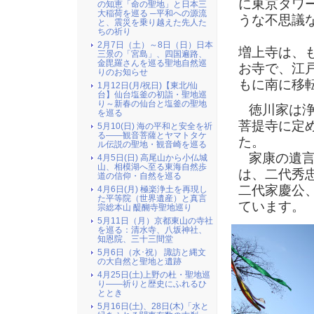
に東京タワ
の知恵「命の聖地」と日本三
大稲荷を巡る ─平和への源流
うな不思議
と、震災を乗り越えた先人た
ちの祈り
2月7日（土）～8日（日）日本
増上寺は、
三景の「宮島」、四国遍路、
金毘羅さんを巡る聖地自然巡
お寺で、江
りのお知らせ
もに南に移
1月12日(月/祝日)【東北/仙
台】仙台塩釜の初詣・聖地巡
り～新春の仙台と塩釜の聖地
徳川家は浄
を巡る
菩提寺に定
5月10(日) 海の平和と安全を祈
る――観音菩薩とヤマトタケ
た。
ル伝説の聖地・観音崎を巡る
家康の遺言
4月5日(日) 高尾山から小仏城
山、相模湖へ至る東海自然歩
は、二代秀
道の信仰・自然を巡る
二代家慶公
4月6日(月) 極楽浄土を再現し
た平等院（世界遺産）と真言
ています。
宗総本山 醍醐寺聖地巡り
5月11日（月）京都東山の寺社
を巡る：清水寺、八坂神社、
知恩院、三十三間堂
5月6日（水･祝） 諏訪と縄文
の大自然と聖地と遺跡
4月25日(土)上野の杜・聖地巡
り――祈りと歴史にふれるひ
ととき
5月16日(土)、28日(木)「水と