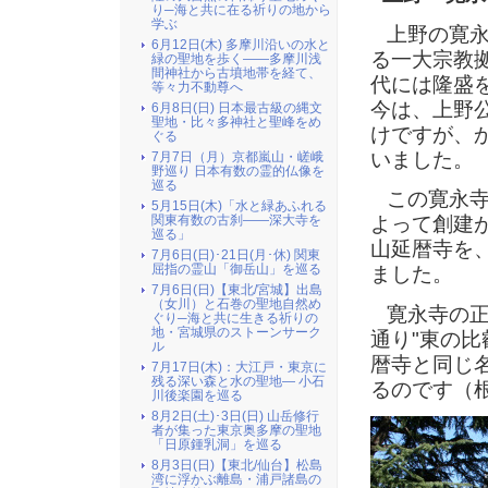
り─海と共に在る祈りの地から
学ぶ
上野の寛永
6月12日(木) 多摩川沿いの水と
る一大宗教
緑の聖地を歩く――多摩川浅
間神社から古墳地帯を経て、
代には隆盛
等々力不動尊へ
今は、上野
6月8日(日) 日本最古級の縄文
聖地・比々多神社と聖峰をめ
けですが、
ぐる
いました。
7月7日（月）京都嵐山・嵯峨
野巡り 日本有数の霊的仏像を
巡る
この寛永寺
5月15日(木)「水と緑あふれる
関東有数の古刹――深大寺を
よって創建
巡る」
山延暦寺を
7月6日(日)･21日(月･休) 関東
屈指の霊山「御岳山」を巡る
ました。
7月6日(日)【東北/宮城】出島
（女川）と石巻の聖地自然め
寛永寺の正
ぐり─海と共に生きる祈りの
地・宮城県のストーンサーク
通り"東の
ル
暦寺と同じ
7月17日(木)：大江戸・東京に
残る深い森と水の聖地― 小石
るのです（
川後楽園を巡る
8月2日(土)･3日(日) 山岳修行
者が集った東京奥多摩の聖地
「日原鍾乳洞」を巡る
8月3日(日)【東北/仙台】松島
湾に浮かぶ離島・浦戸諸島の