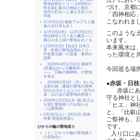
聖地自然めぐり──2400年の
づけ、京都
時を刻む最古の神話と縄文、
現代の灯台へと連なる祈りの
「四神相応
半島
こなわれま
12月6日(日) 鎌倉アルプスと鎌
倉の古社寺を歩く
このような
12月10日(木)、12月19日(土)
明治神宮と代々木八幡宮――
います。
都心の水と緑の聖地をめぐる
12月6日(日)【仙台】日本三
本来風水は
景・松島の聖地自然めぐり～
った環境と
中世東北随一の霊場・奥州の
高野
2026年4月12日(日) 湘南平
今回巡る場
(高麗山)から大磯海岸へ
――「日輪の御神体」の聖地
を巡る
●赤坂・日
2026年3月9日（月）大いな
る和の国：建国の聖地大神神
赤坂にある
社(おおみわじんじゃ)・古代の
道：山の辺の道聖地自然巡り
守る神社と
2026年2月23日(月･祝) 富士山
「ヒエ」神
を望む聖地巡りのお知らせ
（山梨県側）
と、「比叡
3月28日(土)～29日(日) 熱海・
ご祭神も、
伊東 聖地自然巡り
です。
ひかりの輪の聖地巡り
入り口にあ
（１）ひかりの輪の聖地巡り
の意味合い