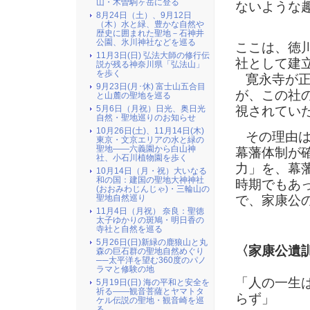
山・木曽駒ヶ岳に登る
ないような
8月24日（土）、9月12日
（木）水と緑、豊かな自然や
歴史に囲まれた聖地－石神井
公園、氷川神社などを巡る
ここは、徳
11月3日(日) 弘法大師の修行伝
社として建
説が残る神奈川県「弘法山」
を歩く
寛永寺が正
9月23日(月･休) 富士山五合目
が、この社
と山麓の聖地を巡る
視されてい
5月6日（月祝）日光、奥日光
自然・聖地巡りのお知らせ
10月26日(土)、11月14日(木)
その理由は
東京・文京エリアの水と緑の
聖地――六義園から白山神
幕藩体制が
社、小石川植物園を歩く
力」を、幕
10月14日（月・祝）大いなる
和の国：建国の聖地大神神社
時期でもあ
(おおみわじんじゃ)・三輪山の
で、家康公
聖地自然巡り
11月4日（月祝） 奈良：聖徳
太子ゆかりの斑鳩・明日香の
寺社と自然を巡る
5月26日(日)新緑の鹿狼山と丸
〈家康公遺
森の巨石群の聖地自然めぐり
──太平洋を望む360度のパノ
ラマと修験の地
「人の一生
5月19日(日) 海の平和と安全を
祈る――観音菩薩とヤマトタ
らず」
ケル伝説の聖地・観音崎を巡
る