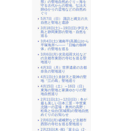
県）の聖地自然めぐり～海を
守る古代からの聖地、弘法大
師ゆかりの霊地などの自然め
ぐり
5月7日（日） 諏訪と縄文の大
自然と聖地と遺跡
3月18日(土)～19日(日) 伊豆大
島と静岡東部の聖地・自然を
巡る
3月4日(土) 湘南平(高麗山)から
平塚海岸へ――「日輪の御神
体」の聖地を巡る
3月6日(月) 伏見稲荷大社など
の京都市東部の寺社を巡る聖
地巡り
4月3日（月）世界遺産の古都
奈良の聖地巡り
4月1日(土) 弁財天と龍神の聖
地「江の島」聖地巡り
4月15日（土）～16日（日）
東海の聖地と家康ゆかりの聖
地自然巡り
2月11日(土)～12日(日)：冬が
最も美しい日本三景・中世東
北随一の霊場・奥州の高野：
松島と仙台(宮城県)の聖地自然
めぐりのお知らせ
2月6日(月) 嵯峨野など京都市
西部の寺社を巡る聖地巡り
2月23日(木･祝)「富士山（2･