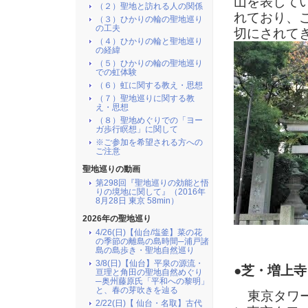
山を表して
（２）聖地と訪れる人の関係
れており、
（３）ひかりの輪の聖地巡り
の工夫
切にされて
（４）ひかりの輪と聖地巡り
の経緯
（５）ひかりの輪の聖地巡り
での虹体験
（６）虹に関する教え・思想
（７）聖地巡りに関する教
え・思想
（８）聖地めぐりでの「ヨー
ガ歩行瞑想」に関して
※ご参加を希望される方への
ご注意
聖地巡りの動画
第298回『聖地巡りの効能と悟
りの境地に関して』（2016年
8月28日 東京 58min）
2026年の聖地巡り
4/26(日)【仙台/塩釜】菜の花
の季節の離島の島時間─浦戸諸
島の島歩き・聖地自然巡り
3/8(日)【仙台】平泉の源流・
●芝・増上寺
亘理と角田の聖地自然めぐり
─奥州藤原氏「平和への黎明」
と、春の芽吹きを辿る
東京タワー
2/22(日)【 仙台・名取】古代