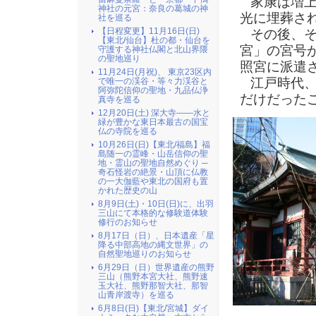
家康は増上
神社の元宮：奈良の葛城の神
光に埋葬さ
社を巡る
【日程変更】11月16日(日)
その後、そ
【東北/仙台】杜の都・仙台を
宮」の宮号
守護する神社仏閣と北山界隈
の聖地巡り
照宮に派遣
11月24日(月祝)、 東京23区内
江戸時代、
で唯一の渓谷・等々力渓谷と
阿弥陀信仰の聖地・九品仏浄
だけだった
真寺を巡る
12月20日(土) 深大寺――水と
緑が豊かな東日本最古の国宝
仏の寺院を巡る
10月26日(日)【東北/福島】福
島随一の霊峰・山岳信仰の聖
地・霊山の聖地自然めぐり ─
奇石怪岩の絶景・山頂に仏教
の一大伽藍や東北の国府も置
かれた歴史の山
8月9日(土)・10日(日)に、出羽
三山にて本格的な修験道体験
修行のお知らせ
8月17日（日）、日本遺産「星
降る中部高地の縄文世界」の
自然聖地巡りのお知らせ
6月29日（日）世界遺産の熊野
三山（熊野本宮大社、熊野速
玉大社、熊野那智大社、那智
山青岸渡寺）を巡る
6月8日(日)【東北/宮城】ダイ