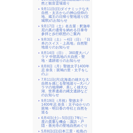
然と観音霊場巡り
9月11日(日)ダイナミックな大
自然・太古からの神山信仰の
地、蔵王の日帰り聖地巡り(宮
城県)のお知らせ
9月17日（土）名古屋：釈迦牟
尼の真の遺骨を納める日泰寺
参拝と歩行瞑想のご案内
9月3日（土）～4日（日）「日
本のスイス・上高地」自然聖
地巡りのお知らせ
8月14日（日）、360度大パノ
ラマ 中部高地の大自然・聖
地・遺跡巡りのお知らせ
8月8日（月）聖徳太子1400年
忌 奈良：斑鳩の里・太子をし
のぶ
7月11日(月)北海道の雄大な大
自然を感じる聖地巡り─大パノ
ラマの地球岬、美しく雄大な
湖、世界遺産の縄文遺跡など
のお知らせ
9月19日（月祝）聖徳太子
1400年忌 奈良：太子ゆかりの
斑鳩・明日香の寺社と自然を
巡る
6月4日(土)～5日(日) 7年に一
度の貴重な機会：諏訪・戸
隠・善光寺の聖地自然めぐり
5月8日(日)日本三景・松島の