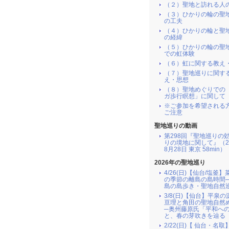
（２）聖地と訪れる人
（３）ひかりの輪の聖
の工夫
（４）ひかりの輪と聖
の経緯
（５）ひかりの輪の聖
での虹体験
（６）虹に関する教え
（７）聖地巡りに関す
え・思想
（８）聖地めぐりでの
ガ歩行瞑想」に関して
※ご参加を希望される
ご注意
聖地巡りの動画
第298回『聖地巡りの
りの境地に関して』（2
8月28日 東京 58min）
2026年の聖地巡り
4/26(日)【仙台/塩釜
の季節の離島の島時間
島の島歩き・聖地自然
3/8(日)【仙台】平泉
亘理と角田の聖地自然
─奥州藤原氏「平和へ
と、春の芽吹きを辿る
2/22(日)【 仙台・名