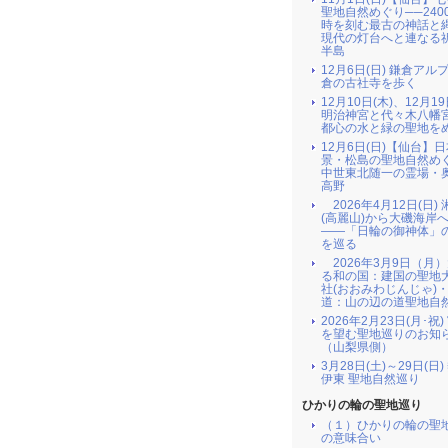
聖地自然めぐり──240
時を刻む最古の神話と
現代の灯台へと連なる
半島
12月6日(日) 鎌倉アル
倉の古社寺を歩く
12月10日(木)、12月19
明治神宮と代々木八幡
都心の水と緑の聖地を
12月6日(日)【仙台】
景・松島の聖地自然め
中世東北随一の霊場・
高野
2026年4月12日(日)
(高麗山)から大磯海岸
――「日輪の御神体」
を巡る
2026年3月9日（月
る和の国：建国の聖地
社(おおみわじんじゃ)
道：山の辺の道聖地自
2026年2月23日(月･祝
を望む聖地巡りのお知
（山梨県側）
3月28日(土)～29日(日
伊東 聖地自然巡り
ひかりの輪の聖地巡り
（１）ひかりの輪の聖
の意味合い