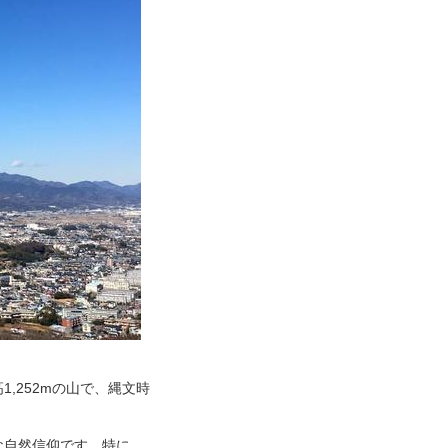
,252mの山で、縄文時
な自然信仰です。特に、