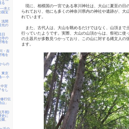
巡る
現に、相模国の一宮である寒川神社は、大山に夏至の日
――水と
られており、他にも多くの神奈川県内の神社や遺跡が、大
の国宝
れています。
）浅間
日光の
また、古代人は、大山を眺めるだけではなく、山頂まで
行っていたようです。実際、大山の山頂からは、祭祀に使
1日
光寺の
の土器片が多数見つかっており、この山に対する縄文人の
聖地を
ます。
天川・吉
聖地を
代からの
・東京
― 小
、中宮
子をし
の修行伝
法山」
日(月祝)
歴史に
公園、
七ヶ浜の