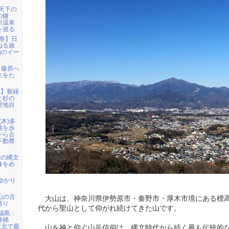
「天下の
の鎌
所温泉
を巡る
花巻】日
ねる旅
治のイー
ら藤原へ
生をた
城】新緑
と杉の
聖地自
(木)多
地を歩
から古
不動尊
級の縄文
峰をめ
ゆかり
甲山の古
大山は、神奈川県伊勢原市・秦野市・厚木市境にある標高1
巡り
代から聖山として仰がれ続けてきた山です。
)福島：
磐梯
東北で最
山を神と仰ぐ山岳信仰は、縄文時代から続く最も伝統的