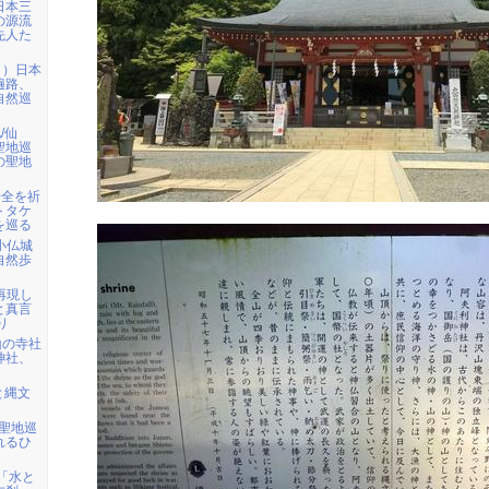
日本三
の源流
先人た
日）日本
遍路、
自然巡
/仙
聖地巡
の聖地
安全を祈
トタケ
を巡る
ら小仏城
自然歩
を再現し
と真言
り
山の寺社
神社、
と縄文
・聖地巡
れるひ
)「水と