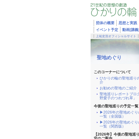
団体の概要
思想と実践
イベント予定
動画[講義
上祐史浩オフィシャルサイト
聖地めぐり
このコーナーについて
ひかりの輪の聖地巡り
介
お勧めの聖地のご紹介
聖地巡りレポートブロ
野愛子のつれづれ草」
今後の聖地巡りの予定一覧
▶2026年の聖地めぐ
一覧（全国版）
▶2026年の聖地めぐ
一覧（関西版）
【2026年】今後の聖地巡
定のご案内