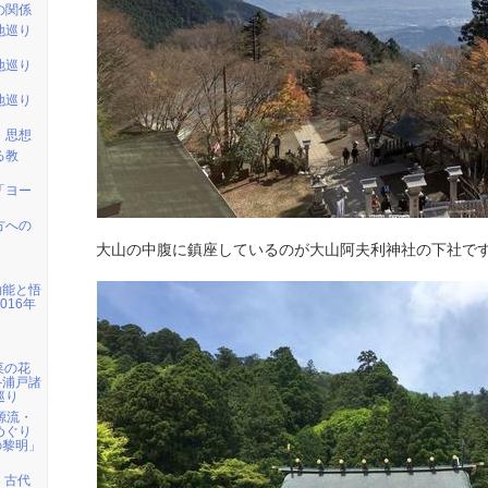
の関係
地巡り
地巡り
地巡り
・思想
る教
「ヨー
方への
大山の中腹に鎮座しているのが大山阿夫利神社の下社で
効能と悟
016年
】菜の花
─浦戸諸
巡り
の源流・
めぐり
の黎明」
取】古代