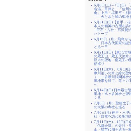
6月6日(土)～7日(日) 
名湯」草津と、「信州
倉」上田・塩田平・別
――火と水と緑の聖地
5月31日(日)【岩手・
本人の精神の古層を訪
─巨石・古社・宮沢賢
ハトーブ
6月15日（月）飛鳥か
――日本古代国家の誕
どる一日
6月21日(日)【東北/宮
の蔵王山、蔵王伏流水
巨木の聖地・南蔵王の
然巡り
6月11日(木) 、6月18日
摩川沿いの水と緑の聖
く――多摩川浅間神社
墳地帯を経て、等々力
へ
6月14日(日) 日本最古
聖地・比々多神社と聖
ぐる
7月6日（月）聖徳太子
の大阪の寺社を巡る
7月6日(月) 神戸・六
社・自然を訪ねる聖地
7月11日(土)～12日(日
「仏都会津」の寺社・
山・猪苗代湖を巡る─