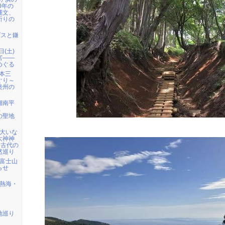
0年の
縄文、
祈りの
プスと鎌
日(土)
宮――
めぐる
日本三
ぐり～
奥州の
 湘南平
へ
の聖地
）大いな
大神神
・古代の
然巡り
) 富士山
らせ
) 熱海・
地巡り