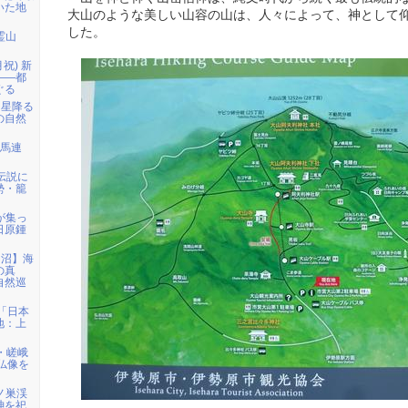
いた地
大山のような美しい山容の山は、人々によって、神として
した。
霊山
月祝) 新
――都
ぐる
「星降る
の自然
白馬連
伝説に
勢・籠
者が集っ
日原鍾
仙沼】海
の真
自然巡
)「日本
地：上
・嵯峨
仏像を
鳩ノ巣渓
神を祀