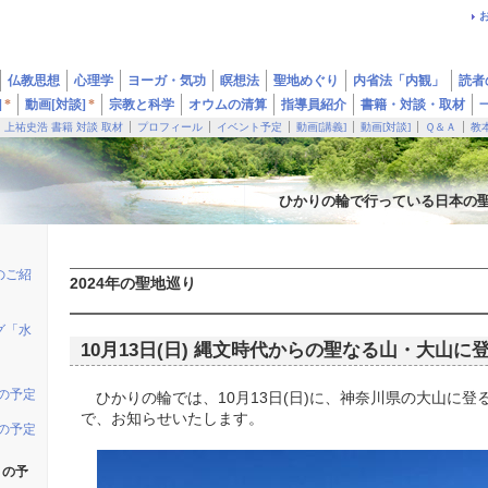
仏教思想
心理学
ヨーガ・気功
瞑想法
聖地めぐり
内省法「内観」
読者
]
*
動画[対談]
*
宗教と科学
オウムの清算
指導員紹介
書籍・対談・取材
上祐史浩 書籍 対談 取材
プロフィール
イベント予定
動画[講義]
動画[対談]
Ｑ＆Ａ
教
ひかりの輪で行っている日本の
のご紹
2024年の聖地巡り
グ「水
10月13日(日) 縄文時代からの聖なる山・大山に
りの予定
ひかりの輪では、10月13日(日)に、神奈川県の大山に登
で、お知らせいたします。
りの予定
りの予