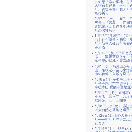
の知恵「命の聖地」と
大稲荷を巡る ─平和へ
と、震災を乗り越えた
ちの祈り
2月7日（土）～8日（
三景の「宮島」、四国
金毘羅さんを巡る聖地
りのお知らせ
1月12日(月/祝日)【東北
台】仙台塩釜の初詣・
り～新春の仙台と塩釜
を巡る
5月10(日) 海の平和と
る――観音菩薩とヤマ
ル伝説の聖地・観音崎
4月5日(日) 高尾山か
山、相模湖へ至る東海
道の信仰・自然を巡る
4月6日(月) 極楽浄土
た平等院（世界遺産）
宗総本山 醍醐寺聖地巡
5月11日（月）京都東
を巡る：清水寺、八坂
知恩院、三十三間堂
5月6日（水･祝） 諏訪
の大自然と聖地と遺跡
4月25日(土)上野の杜
り――祈りと歴史にふ
ととき
5月16日(土)、28日(木