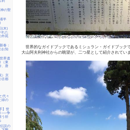
古刹
龍神の聖
三浦半
り
日(木)
がれた
の外苑
）新春：
世界的なガイドブックであるミシュラン・ガイドブック
のお知
大山阿夫利神社からの眺望が、二つ星として紹介されてい
）世界遺
り（東
寺、唐
祝）京
の古都
宮と代々
と緑の
岩手】世
り──争
願う祈
る
姫伝説の
・下鴨