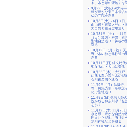
る、水と緑の聖地」を
9月22日(火祝) 深大寺
緑が豊かな東日本最古
仏の寺院を巡る
10月3日(土)～4日（日
山山麓と東篭ノ登山・
大自然と観音霊場巡り
10月31日（土）～11月
（日）諏訪・戸隠・善
聖地自然巡りー神秘の
巡る
10月12日（月・祝）
野で水の神と修験道の
巡る
10月11日(日) 縄文時
聖なる山・大山に登る
10月22日(木)：大江戸
に残る深い森と水の聖地
石川後楽園を巡る
11月9日（月）法隆寺
寺：斑鳩の里・聖徳太
のぶ聖地巡り
11月8日(日) 弘法大師
説が残る神奈川県「弘
を歩く
11月12日(木),11月23
水と緑、豊かな自然や
囲まれた聖地－石神井
氷川神社などを巡る
11月1日(日)【仙台】