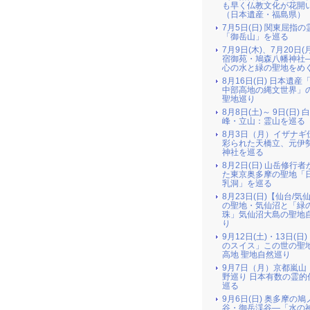
も早く仏教文化が花開
（日本遺産・福島県）
7月5日(日) 関東屈指の
「御岳山」を巡る
7月9日(木)、7月20日(
宿御苑・鳩森八幡神社
心の水と緑の聖地をめ
8月16日(日) 日本遺産
中部高地の縄文世界」
聖地巡り
8月8日(土)～ 9日(日) 
峰・立山：霊山を巡る
8月3日（月）イザナギ
彩られた天橋立、元伊
神社を巡る
8月2日(日) 山岳修行
た東京奥多摩の聖地「
乳洞」を巡る
8月23日(日)【仙台/気
の聖地・気仙沼と「緑
珠」気仙沼大島の聖地
り
9月12日(土)・13日(日
のスイス」この世の聖
高地 聖地自然巡り
9月7日（月）京都嵐山
野巡り 日本有数の霊的
巡る
9月6日(日) 奥多摩の
谷・御岳渓谷―「水の