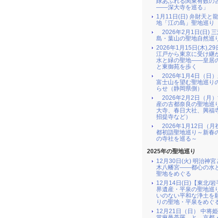
緑あふれる関東有数の
――深大寺を巡る」
1月11日(日) 弁財天と
地「江の島」聖地巡り
2026年2月1日(日) 
島・葉山の聖地自然巡
2026年1月15日(木),29
江戸から東京に受け継
水と緑の聖地――皇居
と東御苑を歩く
2026年1月4日（日
富士山を望む聖地巡り
らせ（静岡県側）
2026年2月2日（月
産の古都奈良の聖地巡
大寺、春日大社、興福
招提寺など）
2026年1月12日（月
都初詣聖地巡り～新春
の寺社を巡る～
2025年の聖地巡り
12月30日(火) 明治神
木八幡宮――都心の水
聖地をめぐる
12月14日(日)【東北/
界遺産・平泉の聖地巡
いのない平和な浄土を
りの聖地・平泉をめぐ
12月21日（日） 中将
當麻曼荼羅 と 京都