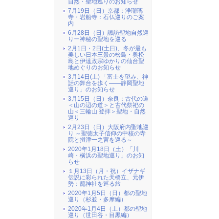
自然・聖地巡りのお知らせ
7月19日（日）京都：浄瑠璃
寺・岩船寺：石仏巡りのご案
内
6月28日（日）諏訪聖地自然巡
りー神秘の聖地を巡る
2月1日・2日(土日)、冬が最も
美しい日本三景の松島・奥松
島と伊達政宗ゆかりの仙台聖
地めぐりのお知らせ
3月14日(土) 「富士を望み、神
話の舞台を歩く――静岡聖地
巡り」のお知らせ
3月15日（日）奈良：古代の道
＜山の辺の道＞と古代祭祀の
山＜三輪山 登拝＞聖地・自然
巡り
2月23日（日）大阪府内聖地巡
り ～聖徳太子信仰の中核の寺
院と摂津一之宮を巡る～
2020年1月18日（土）「川
崎・横浜の聖地巡り」のお知
らせ
１月13日（月・祝）イザナギ
伝説に彩られた天橋立、元伊
勢：籠神社を巡る旅
2020年1月5日（日）都の聖地
巡り（杉並・多摩編）
2020年1月4日（土）都の聖地
巡り（世田谷・目黒編）