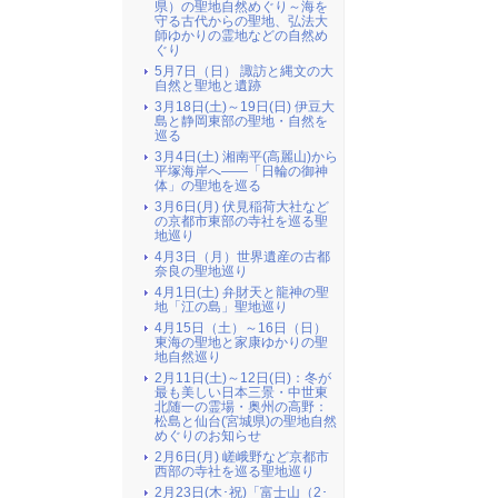
県）の聖地自然めぐり～海を
守る古代からの聖地、弘法大
師ゆかりの霊地などの自然め
ぐり
5月7日（日） 諏訪と縄文の大
自然と聖地と遺跡
3月18日(土)～19日(日) 伊豆大
島と静岡東部の聖地・自然を
巡る
3月4日(土) 湘南平(高麗山)から
平塚海岸へ――「日輪の御神
体」の聖地を巡る
3月6日(月) 伏見稲荷大社など
の京都市東部の寺社を巡る聖
地巡り
4月3日（月）世界遺産の古都
奈良の聖地巡り
4月1日(土) 弁財天と龍神の聖
地「江の島」聖地巡り
4月15日（土）～16日（日）
東海の聖地と家康ゆかりの聖
地自然巡り
2月11日(土)～12日(日)：冬が
最も美しい日本三景・中世東
北随一の霊場・奥州の高野：
松島と仙台(宮城県)の聖地自然
めぐりのお知らせ
2月6日(月) 嵯峨野など京都市
西部の寺社を巡る聖地巡り
2月23日(木･祝)「富士山（2･