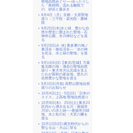
聖地自然めぐり──ゆったりし
た「島時間」流れる離島で
の、砂浜と森歩き
8月4日（月）京都・大原聖地
巡り：三千院・寂光院・勝林
院
9月25日(木)水と緑、豊かな自
然や歴史に囲まれた聖地－石
神井公園、氷川神社などを巡
る
9月23日(火･休) 奥多摩の鳩ノ
巣渓谷・御岳渓谷―「水の神
を祀る、水と緑の聖地」を巡
る
9月14日(日)【東北/宮城】万葉
集北限の地・涌谷の聖地自然
巡り～東大寺大仏完成を支え
たわが国初の産金地、悠久の
自然豊かな聖地を巡る
9月15日(月祝) 高野山聖地自然
巡りのお知らせ
10月4日(土)・5日(日)「日本の
スイス」上高地 聖地自然巡り
10月9日(木)、25日(土) 東京23
区内から湧き出る川・善福寺
川沿いの水と緑──善福寺川緑
地、水と杜の社・大宮八幡を
巡る
10月12日(日) 縄文時代からの
聖なる山・大山に登る