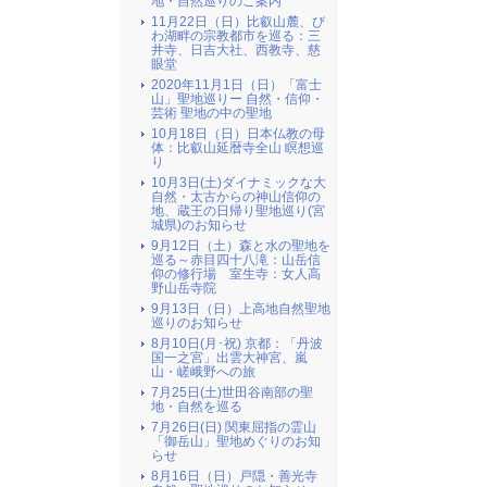
地・自然巡りのご案内
11月22日（日）比叡山麓、び
わ湖畔の宗教都市を巡る：三
井寺、日吉大社、西教寺、慈
眼堂
2020年11月1日（日）「富士
山」聖地巡りー 自然・信仰・
芸術 聖地の中の聖地
10月18日（日）日本仏教の母
体：比叡山延暦寺全山 瞑想巡
り
10月3日(土)ダイナミックな大
自然・太古からの神山信仰の
地、蔵王の日帰り聖地巡り(宮
城県)のお知らせ
9月12日（土）森と水の聖地を
巡る～赤目四十八滝：山岳信
仰の修行場 室生寺：女人高
野山岳寺院
9月13日（日）上高地自然聖地
巡りのお知らせ
8月10日(月･祝) 京都：「丹波
国一之宮」出雲大神宮、嵐
山・嵯峨野への旅
7月25日(土)世田谷南部の聖
地・自然を巡る
7月26日(日) 関東屈指の霊山
「御岳山」聖地めぐりのお知
らせ
8月16日（日）戸隠・善光寺