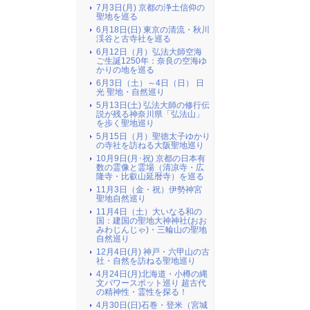
7月3日(月) 京都の浄土信仰の
聖地を巡る
6月18日(日) 東京の清流・秋川
渓谷と古寺社を巡る
6月12日（月）弘法大師空海
ご生誕1250年：奈良の空海ゆ
かりの地を巡る
6月3日（土）～4日（日） 日
光 聖地・自然巡り
5月13日(土) 弘法大師の修行伝
説が残る神奈川県「弘法山」
を歩く聖地巡り
5月15日（月）聖徳太子ゆかり
の寺社を訪ねる大阪聖地巡り
10月9日(月･祝) 京都の日本有
数の霊像と霊場（清凉寺・広
隆寺・比叡山延暦寺）を巡る
11月3日（金・祝）伊勢神宮
聖地自然巡り
11月4日（土）大いなる和の
国：建国の聖地大神神社(おお
みわじんじゃ)・三輪山の聖地
自然巡り
12月4日(月) 神戸・六甲山の古
社・自然を訪ねる聖地巡り
4月24日(月)北海道・小樽の縄
文パワースポット巡り 超古代
の精神性・霊性を探る！
4月30日(日)石巻・登米（宮城