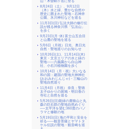
山・木曽駒ヶ岳に登る
8月24日（土）、9月12日
（木）水と緑、豊かな自然や
歴史に囲まれた聖地－石神井
公園、氷川神社などを巡る
11月3日(日) 弘法大師の修行伝
説が残る神奈川県「弘法山」
を歩く
9月23日(月･休) 富士山五合目
と山麓の聖地を巡る
5月6日（月祝）日光、奥日光
自然・聖地巡りのお知らせ
10月26日(土)、11月14日(木)
東京・文京エリアの水と緑の
聖地――六義園から白山神
社、小石川植物園を歩く
10月14日（月・祝）大いなる
和の国：建国の聖地大神神社
(おおみわじんじゃ)・三輪山の
聖地自然巡り
11月4日（月祝） 奈良：聖徳
太子ゆかりの斑鳩・明日香の
寺社と自然を巡る
5月26日(日)新緑の鹿狼山と丸
森の巨石群の聖地自然めぐり
──太平洋を望む360度のパノ
ラマと修験の地
5月19日(日) 海の平和と安全を
祈る――観音菩薩とヤマトタ
ケル伝説の聖地・観音崎を巡
る