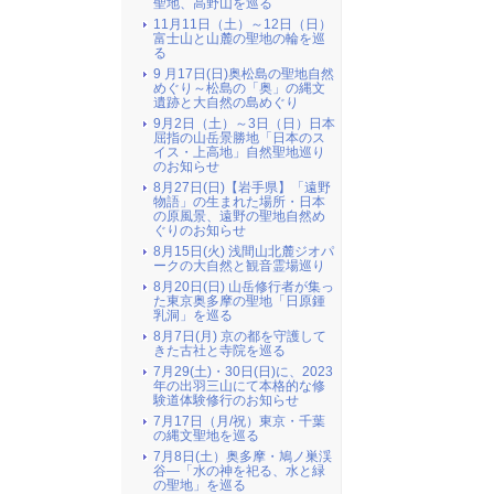
聖地、高野山を巡る
11月11日（土）～12日（日）
富士山と山麓の聖地の輪を巡
る
9 月17日(日)奥松島の聖地自然
めぐり～松島の「奥」の縄文
遺跡と大自然の島めぐり
9月2日（土）～3日（日）日本
屈指の山岳景勝地「日本のス
イス・上高地」自然聖地巡り
のお知らせ
8月27日(日)【岩手県】「遠野
物語」の生まれた場所・日本
の原風景、遠野の聖地自然め
ぐりのお知らせ
8月15日(火) 浅間山北麓ジオパ
ークの大自然と観音霊場巡り
8月20日(日) 山岳修行者が集っ
た東京奥多摩の聖地「日原鍾
乳洞」を巡る
8月7日(月) 京の都を守護して
きた古社と寺院を巡る
7月29(土)・30日(日)に、2023
年の出羽三山にて本格的な修
験道体験修行のお知らせ
7月17日（月/祝）東京・千葉
の縄文聖地を巡る
7月8日(土）奥多摩・鳩ノ巣渓
谷―「水の神を祀る、水と緑
の聖地」を巡る