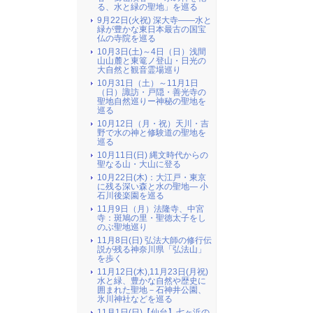
る、水と緑の聖地」を巡る
9月22日(火祝) 深大寺――水と
緑が豊かな東日本最古の国宝
仏の寺院を巡る
10月3日(土)～4日（日）浅間
山山麓と東篭ノ登山・日光の
大自然と観音霊場巡り
10月31日（土）～11月1日
（日）諏訪・戸隠・善光寺の
聖地自然巡りー神秘の聖地を
巡る
10月12日（月・祝）天川・吉
野で水の神と修験道の聖地を
巡る
10月11日(日) 縄文時代からの
聖なる山・大山に登る
10月22日(木)：大江戸・東京
に残る深い森と水の聖地― 小
石川後楽園を巡る
11月9日（月）法隆寺、中宮
寺：斑鳩の里・聖徳太子をし
のぶ聖地巡り
11月8日(日) 弘法大師の修行伝
説が残る神奈川県「弘法山」
を歩く
11月12日(木),11月23日(月祝)
水と緑、豊かな自然や歴史に
囲まれた聖地－石神井公園、
氷川神社などを巡る
11月1日(日)【仙台】七ヶ浜の