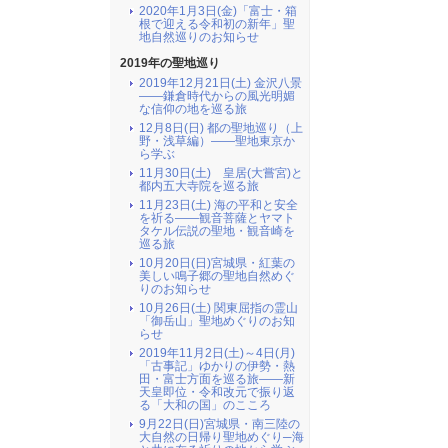
2020年1月3日(金)「富士・箱
根で迎える令和初の新年」聖
地自然巡りのお知らせ
2019年の聖地巡り
2019年12月21日(土) 金沢八景
――鎌倉時代からの風光明媚
な信仰の地を巡る旅
12月8日(日) 都の聖地巡り（上
野・浅草編）――聖地東京か
ら学ぶ
11月30日(土) 皇居(大嘗宮)と
都内五大寺院を巡る旅
11月23日(土) 海の平和と安全
を祈る――観音菩薩とヤマト
タケル伝説の聖地・観音崎を
巡る旅
10月20日(日)宮城県・紅葉の
美しい鳴子郷の聖地自然めぐ
りのお知らせ
10月26日(土) 関東屈指の霊山
「御岳山」聖地めぐりのお知
らせ
2019年11月2日(土)～4日(月)
「古事記」ゆかりの伊勢・熱
田・富士方面を巡る旅――新
天皇即位・令和改元で振り返
る「大和の国」のこころ
9月22日(日)宮城県・南三陸の
大自然の日帰り聖地めぐり─海