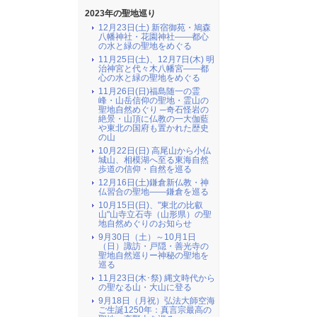
2023年の聖地巡り
12月23日(土) 新宿御苑・鳩森
八幡神社・花園神社――都心
の水と緑の聖地をめぐる
11月25日(土)、12月7日(木) 明
治神宮と代々木八幡宮――都
心の水と緑の聖地をめぐる
11月26日(日)福島随一の霊
峰・山岳信仰の聖地・霊山の
聖地自然めぐり ─奇石怪岩の
絶景・山頂に仏教の一大伽藍
や東北の国府も置かれた歴史
の山
10月22日(日) 高尾山から小仏
城山、相模湖へ至る東海自然
歩道の信仰・自然を巡る
12月16日(土)鎌倉新仏教・神
仏習合の聖地――鎌倉を巡る
10月15日(日)、"東北の比叡
山"山寺立石寺（山形県）の聖
地自然めぐりのお知らせ
9月30日（土）～10月1日
（日）諏訪・戸隠・善光寺の
聖地自然巡りー神秘の聖地を
巡る
11月23日(木･祭) 縄文時代から
の聖なる山・大山に登る
9月18日（月祝）弘法大師空海
ご生誕1250年：真言宗最高の