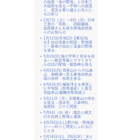
の知恵「命の聖地」と日本三
大稲荷を巡る ─平和への源流
と、震災を乗り越えた先人た
ちの祈り
2月7日（土）～8日（日）日本
三景の「宮島」、四国遍路、
金毘羅さんを巡る聖地自然巡
りのお知らせ
1月12日(月/祝日)【東北/仙
台】仙台塩釜の初詣・聖地巡
り～新春の仙台と塩釜の聖地
を巡る
5月10(日) 海の平和と安全を祈
る――観音菩薩とヤマトタケ
ル伝説の聖地・観音崎を巡る
4月5日(日) 高尾山から小仏城
山、相模湖へ至る東海自然歩
道の信仰・自然を巡る
4月6日(月) 極楽浄土を再現し
た平等院（世界遺産）と真言
宗総本山 醍醐寺聖地巡り
5月11日（月）京都東山の寺社
を巡る：清水寺、八坂神社、
知恩院、三十三間堂
5月6日（水･祝） 諏訪と縄文
の大自然と聖地と遺跡
4月25日(土)上野の杜・聖地巡
り――祈りと歴史にふれるひ
ととき
5月16日(土)、28日(木)「水と