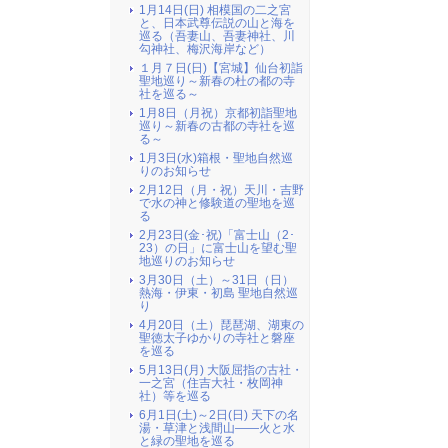
1月14日(日) 相模国の二之宮
と、日本武尊伝説の山と海を
巡る（吾妻山、吾妻神社、川
勾神社、梅沢海岸など）
１月７日(日)【宮城】仙台初詣
聖地巡り～新春の杜の都の寺
社を巡る～
1月8日（月祝）京都初詣聖地
巡り～新春の古都の寺社を巡
る～
1月3日(水)箱根・聖地自然巡
りのお知らせ
2月12日（月・祝）天川・吉野
で水の神と修験道の聖地を巡
る
2月23日(金･祝)「富士山（2･
23）の日」に富士山を望む聖
地巡りのお知らせ
3月30日（土）～31日（日）
熱海・伊東・初島 聖地自然巡
り
4月20日（土）琵琶湖、湖東の
聖徳太子ゆかりの寺社と磐座
を巡る
5月13日(月) 大阪屈指の古社・
一之宮（住吉大社・枚岡神
社）等を巡る
6月1日(土)～2日(日) 天下の名
湯・草津と浅間山――火と水
と緑の聖地を巡る