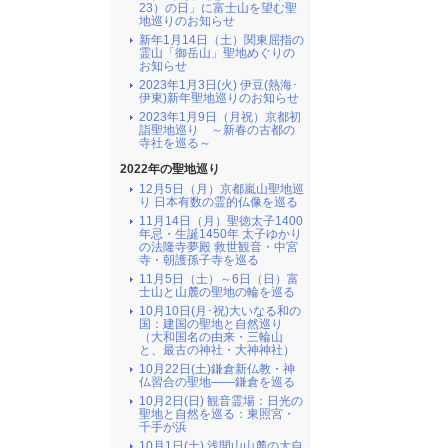
23）の日」に富士山を望む聖
地巡りのお知らせ
新年1月14日（土）関東屈指の
霊山「御岳山」聖地めぐりの
お知らせ
2023年1月3日(火) 伊豆(熱海･
伊東)新年聖地巡りのお知らせ
2023年1月9日（月祝）京都初
詣聖地巡り ～新春の古都の
寺社を巡る～
2022年の聖地巡り
12月5日（月）京都嵐山聖地巡
り 日本有数の霊的仏像を巡る
11月14日（月）聖徳太子1400
年忌・生誕1450年 太子ゆかり
の法隆寺夢殿 救世観音・中宮
寺・朝護孫子寺を巡る
11月5日（土）～6日（日）富
士山と山麓の聖地の輪を巡る
10月10日(月･祝)大いなる和の
国：建国の聖地と自然巡り
（大和国名の由来・三輪山
と、最古の神社・大神神社）
10月22日(土)鎌倉新仏教・神
仏習合の聖地――鎌倉を巡る
10月2日(日) 観音霊場：日光の
聖地と自然を巡る：東照宮・
千手が浜
10月1日(土) 浅間山山麓の大自