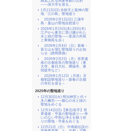
緑あふれる関東有数の古刹
――深大寺を巡る」
1月11日(日) 弁財天と龍神の聖
地「江の島」聖地巡り
2026年2月1日(日) 三浦半
島・葉山の聖地自然巡り
2026年1月15日(木),29日(木)
江戸から東京に受け継がれた
水と緑の聖地――皇居の外苑
と東御苑を歩く
2026年1月4日（日）新春：
富士山を望む聖地巡りのお知
らせ（静岡県側）
2026年2月2日（月）世界遺
産の古都奈良の聖地巡り（東
大寺、春日大社、興福寺、唐
招提寺など）
2026年1月12日（月祝）京
都初詣聖地巡り～新春の古都
の寺社を巡る～
2025年の聖地巡り
12月30日(火) 明治神宮と代々
木八幡宮――都心の水と緑の
聖地をめぐる
12月14日(日)【東北/岩手】世
界遺産・平泉の聖地巡り──争
いのない平和な浄土を願う祈
りの聖地・平泉をめぐる
12月21日（日） 中将姫伝説の
當麻曼荼羅 と 京都・下鴨