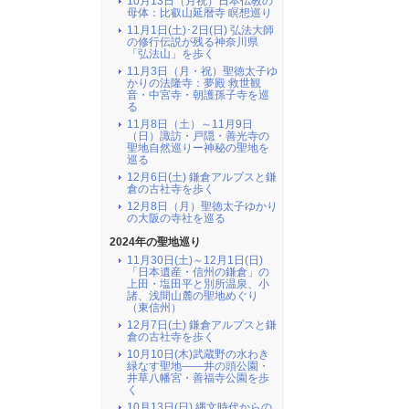
10月13日（月祝）日本仏教の
母体：比叡山延暦寺 瞑想巡り
11月1日(土)･2日(日) 弘法大師
の修行伝説が残る神奈川県
「弘法山」を歩く
11月3日（月・祝）聖徳太子ゆ
かりの法隆寺：夢殿 救世観
音・中宮寺・朝護孫子寺を巡
る
11月8日（土）～11月9日
（日）諏訪・戸隠・善光寺の
聖地自然巡りー神秘の聖地を
巡る
12月6日(土) 鎌倉アルプスと鎌
倉の古社寺を歩く
12月8日（月）聖徳太子ゆかり
の大阪の寺社を巡る
2024年の聖地巡り
11月30日(土)～12月1日(日)
「日本遺産・信州の鎌倉」の
上田・塩田平と別所温泉、小
諸、浅間山麓の聖地めぐり
（東信州）
12月7日(土) 鎌倉アルプスと鎌
倉の古社寺を歩く
10月10日(木)武蔵野の水わき
緑なす聖地――井の頭公園・
井草八幡宮・善福寺公園を歩
く
10月13日(日) 縄文時代からの