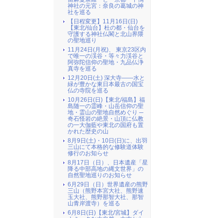
神社の元宮：奈良の葛城の神
社を巡る
【日程変更】11月16日(日)
【東北/仙台】杜の都・仙台を
守護する神社仏閣と北山界隈
の聖地巡り
11月24日(月祝)、 東京23区内
で唯一の渓谷・等々力渓谷と
阿弥陀信仰の聖地・九品仏浄
真寺を巡る
12月20日(土) 深大寺――水と
緑が豊かな東日本最古の国宝
仏の寺院を巡る
10月26日(日)【東北/福島】福
島随一の霊峰・山岳信仰の聖
地・霊山の聖地自然めぐり ─
奇石怪岩の絶景・山頂に仏教
の一大伽藍や東北の国府も置
かれた歴史の山
8月9日(土)・10日(日)に、出羽
三山にて本格的な修験道体験
修行のお知らせ
8月17日（日）、日本遺産「星
降る中部高地の縄文世界」の
自然聖地巡りのお知らせ
6月29日（日）世界遺産の熊野
三山（熊野本宮大社、熊野速
玉大社、熊野那智大社、那智
山青岸渡寺）を巡る
6月8日(日)【東北/宮城】ダイ