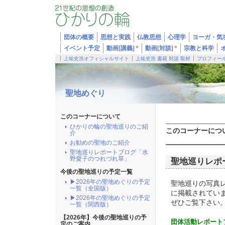
団体の概要
思想と実践
仏教思想
心理学
ヨーガ・気
イベント予定
動画[講義]
*
動画[対談]
*
宗教と科学
上祐史浩オフィシャルサイト
上祐史浩 書籍 対談 取材
プロフィー
聖地めぐり
このコーナーについて
ひかりの輪の聖地巡りのご紹
このコーナーにつ
介
お勧めの聖地のご紹介
聖地巡りレポートブログ「水
野愛子のつれづれ草」
聖地巡りレポ
今後の聖地巡りの予定一覧
▶2026年の聖地めぐりの予定
聖地巡りの写真
一覧（全国版）
に掲載されてい
▶2026年の聖地めぐりの予定
ぜひご覧下さい
一覧（関西版）
【2026年】今後の聖地巡りの予
団体活動レポート
定のご案内