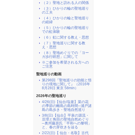
（２）聖地と訪れる人の関係
（３）ひかりの輪の聖地巡り
の工夫
（４）ひかりの輪と聖地巡り
の経緯
（５）ひかりの輪の聖地巡り
での虹体験
（６）虹に関する教え・思想
（７）聖地巡りに関する教
え・思想
（８）聖地めぐりでの「ヨー
ガ歩行瞑想」に関して
※ご参加を希望される方への
ご注意
聖地巡りの動画
第298回『聖地巡りの効能と悟
りの境地に関して』（2016年
8月28日 東京 58min）
2026年の聖地巡り
4/26(日)【仙台/塩釜】菜の花
の季節の離島の島時間─浦戸諸
島の島歩き・聖地自然巡り
3/8(日)【仙台】平泉の源流・
亘理と角田の聖地自然めぐり
─奥州藤原氏「平和への黎明」
と、春の芽吹きを辿る
2/22(日)【 仙台・名取】古代