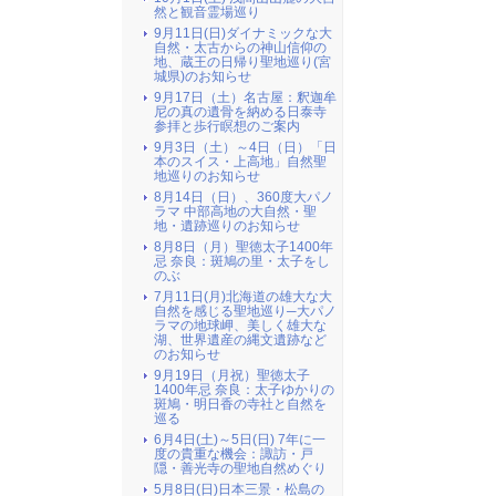
然と観音霊場巡り
9月11日(日)ダイナミックな大
自然・太古からの神山信仰の
地、蔵王の日帰り聖地巡り(宮
城県)のお知らせ
9月17日（土）名古屋：釈迦牟
尼の真の遺骨を納める日泰寺
参拝と歩行瞑想のご案内
9月3日（土）～4日（日）「日
本のスイス・上高地」自然聖
地巡りのお知らせ
8月14日（日）、360度大パノ
ラマ 中部高地の大自然・聖
地・遺跡巡りのお知らせ
8月8日（月）聖徳太子1400年
忌 奈良：斑鳩の里・太子をし
のぶ
7月11日(月)北海道の雄大な大
自然を感じる聖地巡り─大パノ
ラマの地球岬、美しく雄大な
湖、世界遺産の縄文遺跡など
のお知らせ
9月19日（月祝）聖徳太子
1400年忌 奈良：太子ゆかりの
斑鳩・明日香の寺社と自然を
巡る
6月4日(土)～5日(日) 7年に一
度の貴重な機会：諏訪・戸
隠・善光寺の聖地自然めぐり
5月8日(日)日本三景・松島の