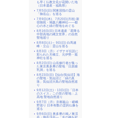
も早く仏教文化が花開いた地
（日本遺産・福島県）
7月5日(日) 関東屈指の霊山
「御岳山」を巡る
7月9日(木)、7月20日(月祝) 新
宿御苑・鳩森八幡神社――都
心の水と緑の聖地をめぐる
8月16日(日) 日本遺産「星降る
中部高地の縄文世界」の自然
聖地巡り
8月8日(土)～ 9日(日) 白馬連
峰・立山：霊山を巡る
8月3日（月）イザナギ伝説に
彩られた天橋立、元伊勢・籠
神社を巡る
8月2日(日) 山岳修行者が集っ
た東京奥多摩の聖地「日原鍾
乳洞」を巡る
8月23日(日)【仙台/気仙沼】海
の聖地・気仙沼と「緑の真
珠」気仙沼大島の聖地自然巡
り
9月12日(土)・13日(日)「日本
のスイス」この世の聖地：上
高地 聖地自然巡り
9月7日（月）京都嵐山・嵯峨
野巡り 日本有数の霊的仏像を
巡る
9月6日(日) 奥多摩の鳩ノ巣渓
谷・御岳渓谷―「水の神を祀