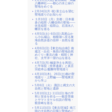
2月11日(火祝) 新宿御苑・鳩森
八幡神社――都心の水と緑の
聖地をめぐる
2月24日(月･祝) 富士山を望む
聖地巡りのお知らせ
３月10日（月）京都：日本最
多の稲荷･八幡信仰の聖地――
伏見稲荷・稲荷山、石清水八
幡宮を巡る
4月5日(土)･6日(日) 高尾山か
ら小仏城山、相模湖へ至る東
海自然歩道の信仰・自然を巡
る
4月6日(日)【東北/仙台南】南
蔵王・白石・角田の聖地自然
めぐり─東北の春・桜咲く神
社、太平洋一望の山を巡る
4月7日(月) 極楽浄土を再現し
た平等院（世界遺産）と真言
宗総本山 醍醐寺聖地巡り
4月10日(木)、26日(土)都の聖
地巡り・上野編――聖地東京
から学ぶ
5月6日（火） 諏訪と縄文の大
自然と聖地と遺跡
5月10日(土)･11日(日) 海の平
和と安全を祈る――観音菩薩
とヤマトタケル伝説の聖地・
観音崎を巡る
5月11日(日)【東北/宮城】南三
陸の大自然の日帰り聖地めぐ