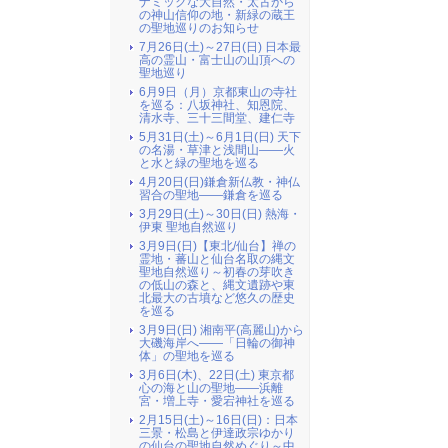
ナミックな大自然・太古から
の神山信仰の地・新緑の蔵王
の聖地巡りのお知らせ
7月26日(土)～27日(日) 日本最
高の霊山・富士山の山頂への
聖地巡り
6月9日（月）京都東山の寺社
を巡る：八坂神社、知恩院、
清水寺、三十三間堂、建仁寺
5月31日(土)～6月1日(日) 天下
の名湯・草津と浅間山――火
と水と緑の聖地を巡る
4月20日(日)鎌倉新仏教・神仏
習合の聖地――鎌倉を巡る
3月29日(土)～30日(日) 熱海・
伊東 聖地自然巡り
3月9日(日)【東北/仙台】禅の
霊地・蕃山と仙台名取の縄文
聖地自然巡り～初春の芽吹き
の低山の森と、縄文遺跡や東
北最大の古墳など悠久の歴史
を巡る
3月9日(日) 湘南平(高麗山)から
大磯海岸へ――「日輪の御神
体」の聖地を巡る
3月6日(木)、22日(土) 東京都
心の海と山の聖地――浜離
宮・増上寺・愛宕神社を巡る
2月15日(土)～16日(日)：日本
三景・松島と伊達政宗ゆかり
の仙台の聖地自然めぐり～中