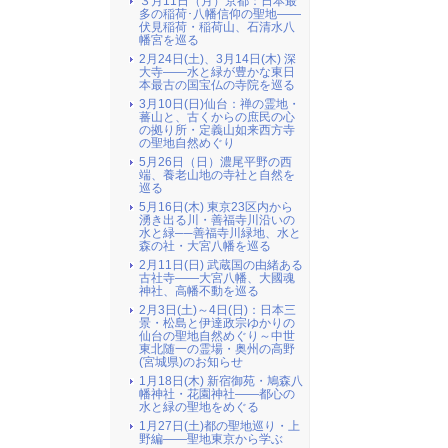
３月11日（月）京都：日本最
多の稲荷･八幡信仰の聖地――
伏見稲荷・稲荷山、石清水八
幡宮を巡る
2月24日(土)、3月14日(木) 深
大寺――水と緑が豊かな東日
本最古の国宝仏の寺院を巡る
3月10日(日)仙台：禅の霊地・
蕃山と、古くからの庶民の心
の拠り所・定義山如来西方寺
の聖地自然めぐり
5月26日（日）濃尾平野の西
端、養老山地の寺社と自然を
巡る
5月16日(木) 東京23区内から
湧き出る川・善福寺川沿いの
水と緑──善福寺川緑地、水と
森の社・大宮八幡を巡る
2月11日(日) 武蔵国の由緒ある
古社寺――大宮八幡、大國魂
神社、高幡不動を巡る
2月3日(土)～4日(日)：日本三
景・松島と伊達政宗ゆかりの
仙台の聖地自然めぐり～中世
東北随一の霊場・奥州の高野
(宮城県)のお知らせ
1月18日(木) 新宿御苑・鳩森八
幡神社・花園神社――都心の
水と緑の聖地をめぐる
1月27日(土)都の聖地巡り・上
野編――聖地東京から学ぶ