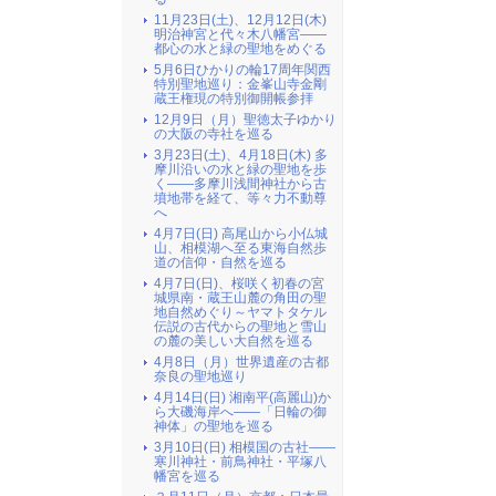
11月23日(土)、12月12日(木)
明治神宮と代々木八幡宮――
都心の水と緑の聖地をめぐる
5月6日ひかりの輪17周年関西
特別聖地巡り：金峯山寺金剛
蔵王権現の特別御開帳参拝
12月9日（月）聖徳太子ゆかり
の大阪の寺社を巡る
3月23日(土)、4月18日(木) 多
摩川沿いの水と緑の聖地を歩
く――多摩川浅間神社から古
墳地帯を経て、等々力不動尊
へ
4月7日(日) 高尾山から小仏城
山、相模湖へ至る東海自然歩
道の信仰・自然を巡る
4月7日(日)、桜咲く初春の宮
城県南・蔵王山麓の角田の聖
地自然めぐり～ヤマトタケル
伝説の古代からの聖地と雪山
の麓の美しい大自然を巡る
4月8日（月）世界遺産の古都
奈良の聖地巡り
4月14日(日) 湘南平(高麗山)か
ら大磯海岸へ――「日輪の御
神体」の聖地を巡る
3月10日(日) 相模国の古社――
寒川神社・前鳥神社・平塚八
幡宮を巡る