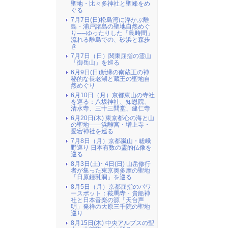
聖地・比々多神社と聖峰をめ
ぐる
7月7日(日)松島湾に浮かぶ離
島・浦戸諸島の聖地自然めぐ
り──ゆったりした「島時間」
流れる離島での、砂浜と森歩
き
7月7日（日）関東屈指の霊山
「御岳山」を巡る
6月9日(日)新緑の南蔵王の神
秘的な長老湖と蔵王の聖地自
然めぐり
6月10日（月）京都東山の寺社
を巡る：八坂神社、知恩院、
清水寺、三十三間堂、建仁寺
6月20日(木) 東京都心の海と山
の聖地――浜離宮・増上寺・
愛宕神社を巡る
7月8日（月）京都嵐山・嵯峨
野巡り 日本有数の霊的仏像を
巡る
8月3日(土)･ 4日(日) 山岳修行
者が集った東京奥多摩の聖地
「日原鍾乳洞」を巡る
8月5日（月）京都屈指のパワ
ースポット：鞍馬寺・貴船神
社と日本音楽の源「天台声
明」発祥の大原三千院の聖地
巡り
8月15日(木) 中央アルプスの聖