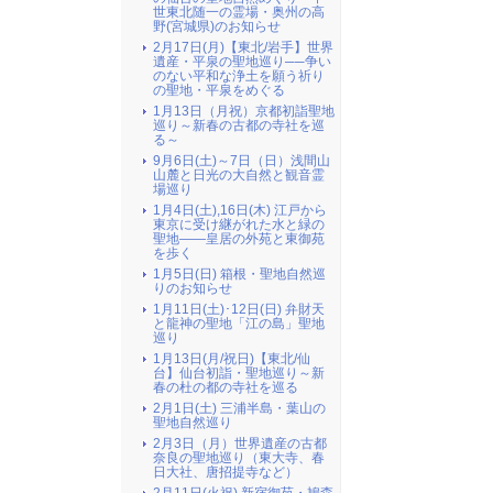
世東北随一の霊場・奥州の高
野(宮城県)のお知らせ
2月17日(月)【東北/岩手】世界
遺産・平泉の聖地巡り──争い
のない平和な浄土を願う祈り
の聖地・平泉をめぐる
1月13日（月祝）京都初詣聖地
巡り～新春の古都の寺社を巡
る～
9月6日(土)～7日（日）浅間山
山麓と日光の大自然と観音霊
場巡り
1月4日(土),16日(木) 江戸から
東京に受け継がれた水と緑の
聖地――皇居の外苑と東御苑
を歩く
1月5日(日) 箱根・聖地自然巡
りのお知らせ
1月11日(土)･12日(日) 弁財天
と龍神の聖地「江の島」聖地
巡り
1月13日(月/祝日)【東北/仙
台】仙台初詣・聖地巡り～新
春の杜の都の寺社を巡る
2月1日(土) 三浦半島・葉山の
聖地自然巡り
2月3日（月）世界遺産の古都
奈良の聖地巡り（東大寺、春
日大社、唐招提寺など）