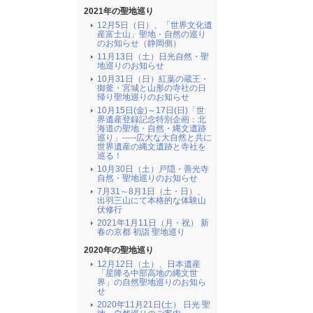
2021年の聖地巡り
12月5日（日）、「世界文化遺
産富士山」聖地・自然の巡り
のお知らせ（静岡側）
11月13日（土）日光自然・聖
地巡りのお知らせ
10月31日（日）紅葉の蔵王・
御釜・宮城と山形の寺社の日
帰り聖地巡りのお知らせ
10月15日(金)～17日(日)「世
界遺産登録記念特別企画：北
海道の聖地・自然・縄文遺跡
巡り」-----広大な大自然と共に
世界遺産の縄文遺跡と寺社を
巡る！
10月30日（土）戸隠・善光寺
自然・聖地巡りのお知らせ
7月31～8月1日（土・日）、
出羽三山にて本格的な体験山
伏修行
2021年1月11日（月・祝） 新
春の京都 初詣 聖地巡り
2020年の聖地巡り
12月12日（土）、日本遺産
「星降る中部高地の縄文世
界」の自然聖地巡りのお知ら
せ
2020年11月21日(土） 日光 聖