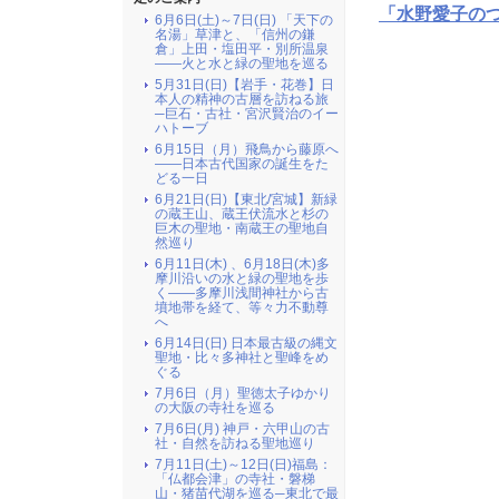
「水野愛子の
6月6日(土)～7日(日) 「天下の
名湯」草津と、「信州の鎌
倉」上田・塩田平・別所温泉
――火と水と緑の聖地を巡る
5月31日(日)【岩手・花巻】日
本人の精神の古層を訪ねる旅
─巨石・古社・宮沢賢治のイー
ハトーブ
6月15日（月）飛鳥から藤原へ
――日本古代国家の誕生をた
どる一日
6月21日(日)【東北/宮城】新緑
の蔵王山、蔵王伏流水と杉の
巨木の聖地・南蔵王の聖地自
然巡り
6月11日(木) 、6月18日(木)多
摩川沿いの水と緑の聖地を歩
く――多摩川浅間神社から古
墳地帯を経て、等々力不動尊
へ
6月14日(日) 日本最古級の縄文
聖地・比々多神社と聖峰をめ
ぐる
7月6日（月）聖徳太子ゆかり
の大阪の寺社を巡る
7月6日(月) 神戸・六甲山の古
社・自然を訪ねる聖地巡り
7月11日(土)～12日(日)福島：
「仏都会津」の寺社・磐梯
山・猪苗代湖を巡る─東北で最