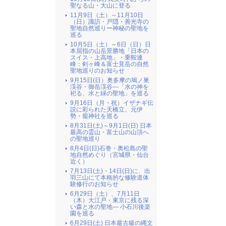
聖なる山・大山に登る
11月9日（土）～11月10日
（日）諏訪・戸隠・善光寺の
聖地自然巡りー神秘の聖地を
巡る
10月5日（土）～6日（日）日
本屈指の山岳景勝地「日本の
スイス・上高地」・乗鞍連
峰：剣ヶ峰＆富士見岳の自然
聖地巡りのお知らせ
9月15日(日）奥多摩の鳩ノ巣
渓谷・御岳渓谷―「水の神を
祀る、水と緑の聖地」を巡る
9月16日（月・祝）イザナギ伝
説に彩られた天橋立、元伊
勢・籠神社を巡る
8月31日(土)～9月1日(日) 日本
最高の霊山・富士山の山頂へ
の聖地巡り
8月4日(日)石巻・奥松島の聖
地自然めぐり（宮城県・仙台
近く）
7月13日(土)・14日(日)に、出
羽三山にて本格的な修験道体
験修行のお知らせ
6月29日（土）、7月11日
（木）大江戸・東京に残る深
い森と水の聖地― 小石川後楽
園を巡る
6月29日(土) 日本最古級の縄文