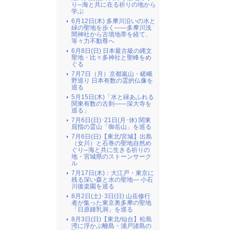
り─海と共に在る祈りの地から
学ぶ
6月12日(木) 多摩川沿いの水と
緑の聖地を歩く――多摩川浅
間神社から古墳地帯を経て、
等々力不動尊へ
6月8日(日) 日本最古級の縄文
聖地・比々多神社と聖峰をめ
ぐる
7月7日（月）京都嵐山・嵯峨
野巡り 日本有数の霊的仏像を
巡る
5月15日(木)「水と緑あふれる
関東有数の古刹――深大寺を
巡る」
7月6日(日)･21日(月･休) 関東
屈指の霊山「御岳山」を巡る
7月6日(日)【東北/宮城】出島
（女川）と石巻の聖地自然め
ぐり─海と共に生きる祈りの
地・宮城県のストーンサーク
ル
7月17日(木)：大江戸・東京に
残る深い森と水の聖地― 小石
川後楽園を巡る
8月2日(土)･3日(日) 山岳修行
者が集った東京奥多摩の聖地
「日原鍾乳洞」を巡る
8月3日(日)【東北/仙台】松島
湾に浮かぶ離島・浦戸諸島の