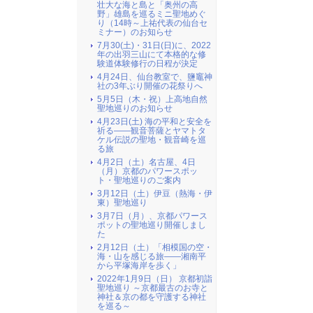
壮大な海と島と「奥州の高
野」雄島を巡るミニ聖地めぐ
り（14時～上祐代表の仙台セ
ミナー）のお知らせ
7月30(土)・31日(日)に、2022
年の出羽三山にて本格的な修
験道体験修行の日程が決定
4月24日、仙台教室で、鹽竈神
社の3年ぶり開催の花祭りへ
5月5日（木・祝）上高地自然
聖地巡りのお知らせ
4月23日(土) 海の平和と安全を
祈る――観音菩薩とヤマトタ
ケル伝説の聖地・観音崎を巡
る旅
4月2日（土）名古屋、4日
（月）京都のパワースポッ
ト・聖地巡りのご案内
3月12日（土）伊豆（熱海・伊
東）聖地巡り
3月7日（月）、京都パワース
ポットの聖地巡り開催しまし
た
2月12日（土）「相模国の空・
海・山を感じる旅――湘南平
から平塚海岸を歩く」
2022年1月9日（日） 京都初詣
聖地巡り ～京都最古のお寺と
神社＆京の都を守護する神社
を巡る～