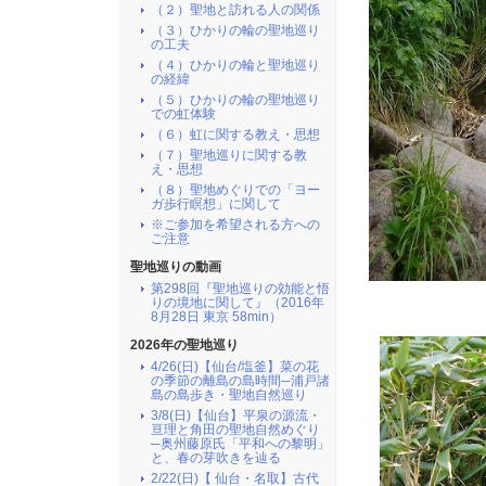
（２）聖地と訪れる人の関係
（３）ひかりの輪の聖地巡り
の工夫
（４）ひかりの輪と聖地巡り
の経緯
（５）ひかりの輪の聖地巡り
での虹体験
（６）虹に関する教え・思想
（７）聖地巡りに関する教
え・思想
（８）聖地めぐりでの「ヨー
ガ歩行瞑想」に関して
※ご参加を希望される方への
ご注意
聖地巡りの動画
第298回『聖地巡りの効能と悟
りの境地に関して』（2016年
8月28日 東京 58min）
2026年の聖地巡り
4/26(日)【仙台/塩釜】菜の花
の季節の離島の島時間─浦戸諸
島の島歩き・聖地自然巡り
3/8(日)【仙台】平泉の源流・
亘理と角田の聖地自然めぐり
─奥州藤原氏「平和への黎明」
と、春の芽吹きを辿る
2/22(日)【 仙台・名取】古代