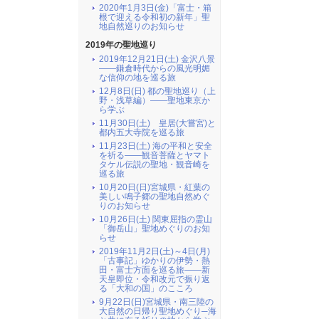
2020年1月3日(金)「富士・箱
根で迎える令和初の新年」聖
地自然巡りのお知らせ
2019年の聖地巡り
2019年12月21日(土) 金沢八景
――鎌倉時代からの風光明媚
な信仰の地を巡る旅
12月8日(日) 都の聖地巡り（上
野・浅草編）――聖地東京か
ら学ぶ
11月30日(土) 皇居(大嘗宮)と
都内五大寺院を巡る旅
11月23日(土) 海の平和と安全
を祈る――観音菩薩とヤマト
タケル伝説の聖地・観音崎を
巡る旅
10月20日(日)宮城県・紅葉の
美しい鳴子郷の聖地自然めぐ
りのお知らせ
10月26日(土) 関東屈指の霊山
「御岳山」聖地めぐりのお知
らせ
2019年11月2日(土)～4日(月)
「古事記」ゆかりの伊勢・熱
田・富士方面を巡る旅――新
天皇即位・令和改元で振り返
る「大和の国」のこころ
9月22日(日)宮城県・南三陸の
大自然の日帰り聖地めぐり─海