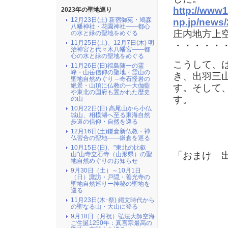
http://www
2023年の聖地巡り
12月23日(土) 新宿御苑・鳩森
np.jp/news
八幡神社・花園神社――都心
庄内地方上
の水と緑の聖地をめぐる
11月25日(土)、12月7日(木) 明
・・・・・
治神宮と代々木八幡宮――都
心の水と緑の聖地をめぐる
こうして、
11月26日(日)福島随一の霊
峰・山岳信仰の聖地・霊山の
き、出羽三
聖地自然めぐり ─奇石怪岩の
絶景・山頂に仏教の一大伽藍
す。そして
や東北の国府も置かれた歴史
す。
の山
10月22日(日) 高尾山から小仏
城山、相模湖へ至る東海自然
歩道の信仰・自然を巡る
12月16日(土)鎌倉新仏教・神
仏習合の聖地――鎌倉を巡る
10月15日(日)、"東北の比叡
「おまけ 
山"山寺立石寺（山形県）の聖
地自然めぐりのお知らせ
9月30日（土）～10月1日
（日）諏訪・戸隠・善光寺の
聖地自然巡りー神秘の聖地を
巡る
11月23日(木･祭) 縄文時代から
の聖なる山・大山に登る
9月18日（月祝）弘法大師空海
ご生誕1250年：真言宗最高の