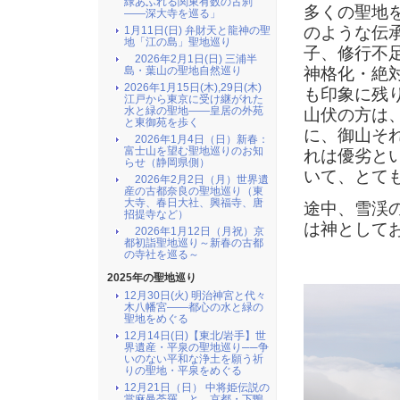
緑あふれる関東有数の古刹
多くの聖地
――深大寺を巡る」
のような伝
1月11日(日) 弁財天と龍神の聖
地「江の島」聖地巡り
子、修行不
2026年2月1日(日) 三浦半
神格化・絶
島・葉山の聖地自然巡り
2026年1月15日(木),29日(木)
も印象に残
江戸から東京に受け継がれた
水と緑の聖地――皇居の外苑
山伏の方は
と東御苑を歩く
に、御山そ
2026年1月4日（日）新春：
富士山を望む聖地巡りのお知
れは優劣と
らせ（静岡県側）
いて、とて
2026年2月2日（月）世界遺
産の古都奈良の聖地巡り（東
大寺、春日大社、興福寺、唐
途中、雪渓
招提寺など）
は神として
2026年1月12日（月祝）京
都初詣聖地巡り～新春の古都
の寺社を巡る～
2025年の聖地巡り
12月30日(火) 明治神宮と代々
木八幡宮――都心の水と緑の
聖地をめぐる
12月14日(日)【東北/岩手】世
界遺産・平泉の聖地巡り──争
いのない平和な浄土を願う祈
りの聖地・平泉をめぐる
12月21日（日） 中将姫伝説の
當麻曼荼羅 と 京都・下鴨