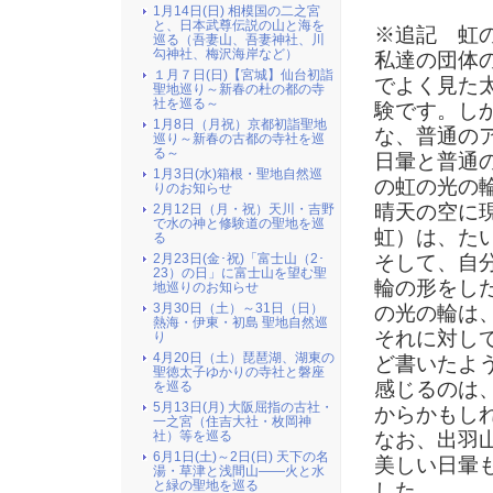
1月14日(日) 相模国の二之宮
と、日本武尊伝説の山と海を
※追記 虹
巡る（吾妻山、吾妻神社、川
勾神社、梅沢海岸など）
私達の団体
１月７日(日)【宮城】仙台初詣
でよく見た
聖地巡り～新春の杜の都の寺
社を巡る～
験です。し
1月8日（月祝）京都初詣聖地
な、普通の
巡り～新春の古都の寺社を巡
る～
日暈と普通
1月3日(水)箱根・聖地自然巡
の虹の光の
りのお知らせ
晴天の空に
2月12日（月・祝）天川・吉野
で水の神と修験道の聖地を巡
虹）は、た
る
2月23日(金･祝)「富士山（2･
そして、自
23）の日」に富士山を望む聖
輪の形をし
地巡りのお知らせ
3月30日（土）～31日（日）
の光の輪は
熱海・伊東・初島 聖地自然巡
それに対し
り
4月20日（土）琵琶湖、湖東の
ど書いたよ
聖徳太子ゆかりの寺社と磐座
感じるのは
を巡る
5月13日(月) 大阪屈指の古社・
からかもし
一之宮（住吉大社・枚岡神
社）等を巡る
なお、出羽
6月1日(土)～2日(日) 天下の名
美しい日暈
湯・草津と浅間山――火と水
と緑の聖地を巡る
した。