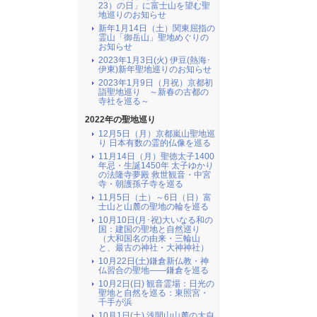
23）の日」に富士山を望む聖
地巡りのお知らせ
新年1月14日（土）関東屈指の
霊山「御岳山」聖地めぐりの
お知らせ
2023年1月3日(火) 伊豆(熱海･
伊東)新年聖地巡りのお知らせ
2023年1月9日（月祝）京都初
詣聖地巡り ～新春の古都の
寺社を巡る～
2022年の聖地巡り
12月5日（月）京都嵐山聖地巡
り 日本有数の霊的仏像を巡る
11月14日（月）聖徳太子1400
年忌・生誕1450年 太子ゆかり
の法隆寺夢殿 救世観音・中宮
寺・朝護孫子寺を巡る
11月5日（土）～6日（日）富
士山と山麓の聖地の輪を巡る
10月10日(月･祝)大いなる和の
国：建国の聖地と自然巡り
（大和国名の由来・三輪山
と、最古の神社・大神神社）
10月22日(土)鎌倉新仏教・神
仏習合の聖地――鎌倉を巡る
10月2日(日) 観音霊場：日光の
聖地と自然を巡る：東照宮・
千手が浜
10月1日(土) 浅間山山麓の大自