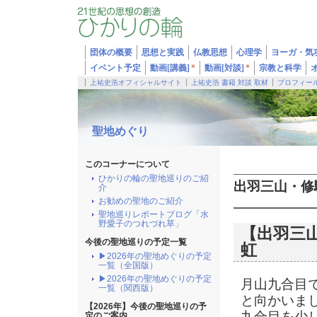
団体の概要
思想と実践
仏教思想
心理学
ヨーガ・気
イベント予定
動画[講義]
*
動画[対談]
*
宗教と科学
上祐史浩オフィシャルサイト
上祐史浩 書籍 対談 取材
プロフィー
聖地めぐり
このコーナーについて
ひかりの輪の聖地巡りのご紹
出羽三山・修
介
お勧めの聖地のご紹介
聖地巡りレポートブログ「水
野愛子のつれづれ草」
【出羽三
今後の聖地巡りの予定一覧
虹
▶2026年の聖地めぐりの予定
一覧（全国版）
▶2026年の聖地めぐりの予定
月山九合目
一覧（関西版）
と向かいま
【2026年】今後の聖地巡りの予
九合目を少
定のご案内