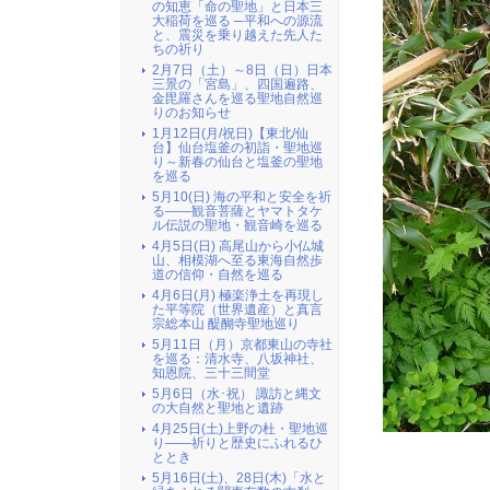
の知恵「命の聖地」と日本三
大稲荷を巡る ─平和への源流
と、震災を乗り越えた先人た
ちの祈り
2月7日（土）～8日（日）日本
三景の「宮島」、四国遍路、
金毘羅さんを巡る聖地自然巡
りのお知らせ
1月12日(月/祝日)【東北/仙
台】仙台塩釜の初詣・聖地巡
り～新春の仙台と塩釜の聖地
を巡る
5月10(日) 海の平和と安全を祈
る――観音菩薩とヤマトタケ
ル伝説の聖地・観音崎を巡る
4月5日(日) 高尾山から小仏城
山、相模湖へ至る東海自然歩
道の信仰・自然を巡る
4月6日(月) 極楽浄土を再現し
た平等院（世界遺産）と真言
宗総本山 醍醐寺聖地巡り
5月11日（月）京都東山の寺社
を巡る：清水寺、八坂神社、
知恩院、三十三間堂
5月6日（水･祝） 諏訪と縄文
の大自然と聖地と遺跡
4月25日(土)上野の杜・聖地巡
り――祈りと歴史にふれるひ
ととき
5月16日(土)、28日(木)「水と