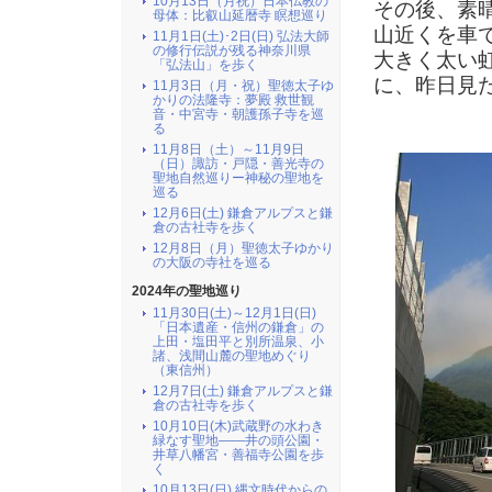
10月13日（月祝）日本仏教の
その後、素
母体：比叡山延暦寺 瞑想巡り
山近くを車
11月1日(土)･2日(日) 弘法大師
の修行伝説が残る神奈川県
大きく太い
「弘法山」を歩く
に、昨日見
11月3日（月・祝）聖徳太子ゆ
かりの法隆寺：夢殿 救世観
音・中宮寺・朝護孫子寺を巡
る
11月8日（土）～11月9日
（日）諏訪・戸隠・善光寺の
聖地自然巡りー神秘の聖地を
巡る
12月6日(土) 鎌倉アルプスと鎌
倉の古社寺を歩く
12月8日（月）聖徳太子ゆかり
の大阪の寺社を巡る
2024年の聖地巡り
11月30日(土)～12月1日(日)
「日本遺産・信州の鎌倉」の
上田・塩田平と別所温泉、小
諸、浅間山麓の聖地めぐり
（東信州）
12月7日(土) 鎌倉アルプスと鎌
倉の古社寺を歩く
10月10日(木)武蔵野の水わき
緑なす聖地――井の頭公園・
井草八幡宮・善福寺公園を歩
く
10月13日(日) 縄文時代からの