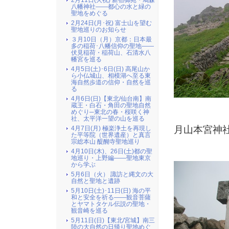
2月11日(火祝) 新宿御苑・鳩森
八幡神社――都心の水と緑の
聖地をめぐる
2月24日(月･祝) 富士山を望む
聖地巡りのお知らせ
３月10日（月）京都：日本最
多の稲荷･八幡信仰の聖地――
伏見稲荷・稲荷山、石清水八
幡宮を巡る
4月5日(土)･6日(日) 高尾山か
ら小仏城山、相模湖へ至る東
海自然歩道の信仰・自然を巡
る
4月6日(日)【東北/仙台南】南
蔵王・白石・角田の聖地自然
めぐり─東北の春・桜咲く神
社、太平洋一望の山を巡る
月山本宮神
4月7日(月) 極楽浄土を再現し
た平等院（世界遺産）と真言
宗総本山 醍醐寺聖地巡り
4月10日(木)、26日(土)都の聖
地巡り・上野編――聖地東京
から学ぶ
5月6日（火） 諏訪と縄文の大
自然と聖地と遺跡
5月10日(土)･11日(日) 海の平
和と安全を祈る――観音菩薩
とヤマトタケル伝説の聖地・
観音崎を巡る
5月11日(日)【東北/宮城】南三
陸の大自然の日帰り聖地めぐ