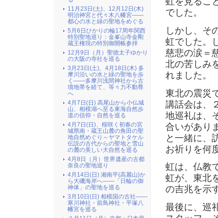
虹を見るこ
11月23日(土)、12月12日(木)
でした。
明治神宮と代々木八幡宮――
都心の水と緑の聖地をめぐる
しかし、そ
5月6日ひかりの輪17周年関西
特別聖地巡り：金峯山寺金剛
虹でした。
蔵王権現の特別御開帳参拝
慈悲の涙＝
12月9日（月）聖徳太子ゆかり
の大阪の寺社を巡る
北の苦しみ
3月23日(土)、4月18日(木) 多
れました。
摩川沿いの水と緑の聖地を歩
く――多摩川浅間神社から古
墳地帯を経て、等々力不動尊
東北の震災
へ
講話会は、
4月7日(日) 高尾山から小仏城
山、相模湖へ至る東海自然歩
地巡礼は、
道の信仰・自然を巡る
4月7日(日)、桜咲く初春の宮
合いがあり
城県南・蔵王山麓の角田の聖
と一緒に、
地自然めぐり～ヤマトタケル
伝説の古代からの聖地と雪山
お祈りを何
の麓の美しい大自然を巡る
4月8日（月）世界遺産の古都
虹は、仏教
奈良の聖地巡り
4月14日(日) 湘南平(高麗山)か
虹が、東北
ら大磯海岸へ――「日輪の御
神体」の聖地を巡る
の吉兆を示
3月10日(日) 相模国の古社――
寒川神社・前鳥神社・平塚八
最後に、巡
幡宮を巡る