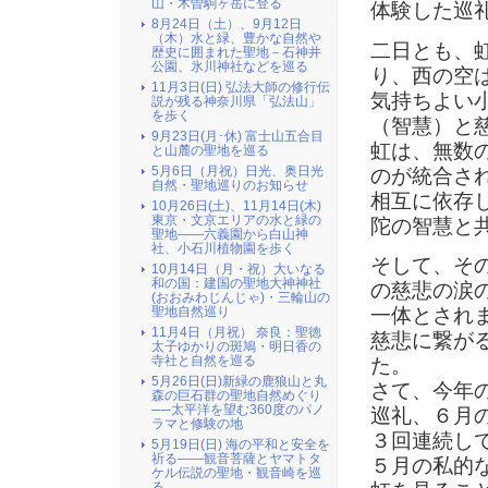
山・木曽駒ヶ岳に登る
体験した巡
8月24日（土）、9月12日
（木）水と緑、豊かな自然や
二日とも、
歴史に囲まれた聖地－石神井
公園、氷川神社などを巡る
り、西の空
11月3日(日) 弘法大師の修行伝
気持ちよい
説が残る神奈川県「弘法山」
を歩く
（智慧）と
9月23日(月･休) 富士山五合目
虹は、無数
と山麓の聖地を巡る
5月6日（月祝）日光、奥日光
のが統合さ
自然・聖地巡りのお知らせ
相互に依存
10月26日(土)、11月14日(木)
東京・文京エリアの水と緑の
陀の智慧と
聖地――六義園から白山神
社、小石川植物園を歩く
そして、そ
10月14日（月・祝）大いなる
和の国：建国の聖地大神神社
の慈悲の涙
(おおみわじんじゃ)・三輪山の
聖地自然巡り
一体とされ
11月4日（月祝） 奈良：聖徳
慈悲に繋が
太子ゆかりの斑鳩・明日香の
寺社と自然を巡る
た。
5月26日(日)新緑の鹿狼山と丸
さて、今年
森の巨石群の聖地自然めぐり
──太平洋を望む360度のパノ
巡礼、６月
ラマと修験の地
３回連続し
5月19日(日) 海の平和と安全を
祈る――観音菩薩とヤマトタ
５月の私的
ケル伝説の聖地・観音崎を巡
る