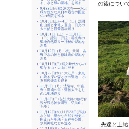
の後につい
る、水と緑の聖地」を巡る
9月22日(火祝) 深大寺――水と
緑が豊かな東日本最古の国宝
仏の寺院を巡る
10月3日(土)～4日（日）浅間
山山麓と東篭ノ登山・日光の
大自然と観音霊場巡り
10月31日（土）～11月1日
（日）諏訪・戸隠・善光寺の
聖地自然巡りー神秘の聖地を
巡る
10月12日（月・祝）天川・吉
野で水の神と修験道の聖地を
巡る
10月11日(日) 縄文時代からの
聖なる山・大山に登る
10月22日(木)：大江戸・東京
に残る深い森と水の聖地― 小
石川後楽園を巡る
11月9日（月）法隆寺、中宮
寺：斑鳩の里・聖徳太子をし
のぶ聖地巡り
11月8日(日) 弘法大師の修行伝
説が残る神奈川県「弘法山」
を歩く
11月12日(木),11月23日(月祝)
水と緑、豊かな自然や歴史に
囲まれた聖地－石神井公園、
氷川神社などを巡る
先達と上祐
11月1日(日)【仙台】七ヶ浜の