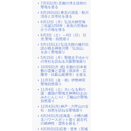
7月3日(月) 京都の浄土信仰の
聖地を巡る
6月18日(日) 東京の清流・秋川
渓谷と古寺社を巡る
6月12日（月）弘法大師空海
ご生誕1250年：奈良の空海ゆ
かりの地を巡る
6月3日（土）～4日（日） 日
光 聖地・自然巡り
5月13日(土) 弘法大師の修行伝
説が残る神奈川県「弘法山」
を歩く聖地巡り
5月15日（月）聖徳太子ゆかり
の寺社を訪ねる大阪聖地巡り
10月9日(月･祝) 京都の日本有
数の霊像と霊場（清凉寺・広
隆寺・比叡山延暦寺）を巡る
11月3日（金・祝）伊勢神宮
聖地自然巡り
11月4日（土）大いなる和の
国：建国の聖地大神神社(おお
みわじんじゃ)・三輪山の聖地
自然巡り
12月4日(月) 神戸・六甲山の古
社・自然を訪ねる聖地巡り
4月24日(月)北海道・小樽の縄
文パワースポット巡り 超古代
の精神性・霊性を探る！
4月30日(日)石巻・登米（宮城