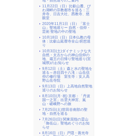
地・自然巡りのご案内
11月22日（日）比叡山麓、び
わ湖畔の宗教都市を巡る：三
井寺、日吉大社、西教寺、慈
眼堂
2020年11月1日（日）「富士
山」聖地巡りー 自然・信仰・
芸術 聖地の中の聖地
10月18日（日）日本仏教の母
体：比叡山延暦寺全山 瞑想巡
り
10月3日(土)ダイナミックな大
自然・太古からの神山信仰の
地、蔵王の日帰り聖地巡り(宮
城県)のお知らせ
9月12日（土）森と水の聖地を
巡る～赤目四十八滝：山岳信
仰の修行場 室生寺：女人高
野山岳寺院
9月13日（日）上高地自然聖地
巡りのお知らせ
8月10日(月･祝) 京都：「丹波
国一之宮」出雲大神宮、嵐
山・嵯峨野への旅
7月25日(土)世田谷南部の聖
地・自然を巡る
7月26日(日) 関東屈指の霊山
「御岳山」聖地めぐりのお知
らせ
8月16日（日）戸隠・善光寺