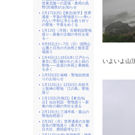
世東北随一の霊場・奥州の高
野(宮城県)のお知らせ
2月17日(月)【東北/岩手】世界
遺産・平泉の聖地巡り──争い
のない平和な浄土を願う祈り
の聖地・平泉をめぐる
1月13日（月祝）京都初詣聖地
巡り～新春の古都の寺社を巡
る～
9月6日(土)～7日（日）浅間山
山麓と日光の大自然と観音霊
場巡り
1月4日(土),16日(木) 江戸から
いよいよ山
東京に受け継がれた水と緑の
聖地――皇居の外苑と東御苑
を歩く
1月5日(日) 箱根・聖地自然巡
りのお知らせ
1月11日(土)･12日(日) 弁財天
と龍神の聖地「江の島」聖地
巡り
1月13日(月/祝日)【東北/仙
台】仙台初詣・聖地巡り～新
春の杜の都の寺社を巡る
2月1日(土) 三浦半島・葉山の
聖地自然巡り
2月3日（月）世界遺産の古都
奈良の聖地巡り（東大寺、春
日大社、唐招提寺など）