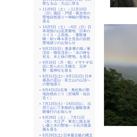
聖なる山・大山に登る
11月9日（土）～11月10日
（日）諏訪・戸隠・善光寺の
聖地自然巡りー神秘の聖地を
巡る
10月5日（土）～6日（日）日
本屈指の山岳景勝地「日本の
スイス・上高地」・乗鞍連
峰：剣ヶ峰＆富士見岳の自然
聖地巡りのお知らせ
9月15日(日）奥多摩の鳩ノ巣
渓谷・御岳渓谷―「水の神を
祀る、水と緑の聖地」を巡る
9月16日（月・祝）イザナギ伝
説に彩られた天橋立、元伊
勢・籠神社を巡る
8月31日(土)～9月1日(日) 日本
最高の霊山・富士山の山頂へ
の聖地巡り
8月4日(日)石巻・奥松島の聖
地自然めぐり（宮城県・仙台
近く）
7月13日(土)・14日(日)に、出
羽三山にて本格的な修験道体
験修行のお知らせ
6月29日（土）、7月11日
（木）大江戸・東京に残る深
い森と水の聖地― 小石川後楽
園を巡る
6月29日(土) 日本最古級の縄文