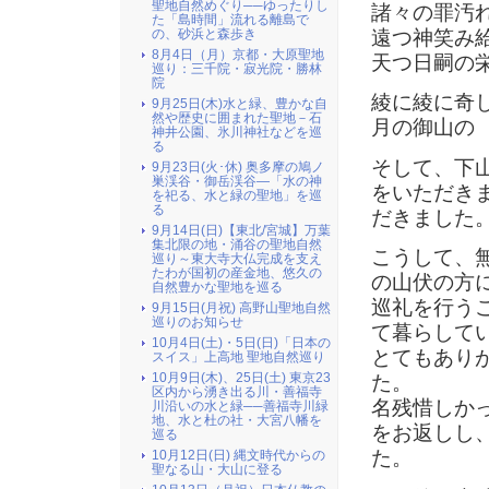
聖地自然めぐり──ゆったりし
諸々の罪汚
た「島時間」流れる離島で
遠つ神笑み
の、砂浜と森歩き
8月4日（月）京都・大原聖地
天つ日嗣の
巡り：三千院・寂光院・勝林
院
綾に綾に奇
9月25日(木)水と緑、豊かな自
然や歴史に囲まれた聖地－石
月の御山の
神井公園、氷川神社などを巡
る
そして、下
9月23日(火･休) 奥多摩の鳩ノ
巣渓谷・御岳渓谷―「水の神
をいただき
を祀る、水と緑の聖地」を巡
る
だきました
9月14日(日)【東北/宮城】万葉
集北限の地・涌谷の聖地自然
こうして、
巡り～東大寺大仏完成を支え
たわが国初の産金地、悠久の
の山伏の方
自然豊かな聖地を巡る
巡礼を行う
9月15日(月祝) 高野山聖地自然
巡りのお知らせ
て暮らして
10月4日(土)・5日(日)「日本の
とてもあり
スイス」上高地 聖地自然巡り
10月9日(木)、25日(土) 東京23
た。
区内から湧き出る川・善福寺
名残惜しか
川沿いの水と緑──善福寺川緑
地、水と杜の社・大宮八幡を
をお返しし
巡る
た。
10月12日(日) 縄文時代からの
聖なる山・大山に登る