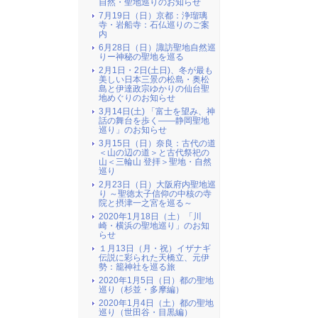
自然・聖地巡りのお知らせ
7月19日（日）京都：浄瑠璃
寺・岩船寺：石仏巡りのご案
内
6月28日（日）諏訪聖地自然巡
りー神秘の聖地を巡る
2月1日・2日(土日)、冬が最も
美しい日本三景の松島・奥松
島と伊達政宗ゆかりの仙台聖
地めぐりのお知らせ
3月14日(土) 「富士を望み、神
話の舞台を歩く――静岡聖地
巡り」のお知らせ
3月15日（日）奈良：古代の道
＜山の辺の道＞と古代祭祀の
山＜三輪山 登拝＞聖地・自然
巡り
2月23日（日）大阪府内聖地巡
り ～聖徳太子信仰の中核の寺
院と摂津一之宮を巡る～
2020年1月18日（土）「川
崎・横浜の聖地巡り」のお知
らせ
１月13日（月・祝）イザナギ
伝説に彩られた天橋立、元伊
勢：籠神社を巡る旅
2020年1月5日（日）都の聖地
巡り（杉並・多摩編）
2020年1月4日（土）都の聖地
巡り（世田谷・目黒編）