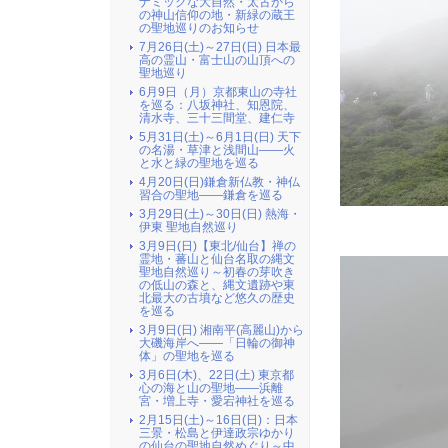
ナミックな大自然・太古から
の神山信仰の地・新緑の蔵王
の聖地巡りのお知らせ
7月26日(土)～27日(日) 日本最
高の霊山・富士山の山頂への
聖地巡り
6月9日（月）京都東山の寺社
を巡る：八坂神社、知恩院、
清水寺、三十三間堂、建仁寺
5月31日(土)～6月1日(日) 天下
の名湯・草津と浅間山――火
と水と緑の聖地を巡る
4月20日(日)鎌倉新仏教・神仏
習合の聖地――鎌倉を巡る
3月29日(土)～30日(日) 熱海・
伊東 聖地自然巡り
3月9日(日)【東北/仙台】禅の
霊地・蕃山と仙台名取の縄文
聖地自然巡り～初春の芽吹き
の低山の森と、縄文遺跡や東
北最大の古墳など悠久の歴史
を巡る
3月9日(日) 湘南平(高麗山)から
大磯海岸へ――「日輪の御神
体」の聖地を巡る
3月6日(木)、22日(土) 東京都
心の海と山の聖地――浜離
宮・増上寺・愛宕神社を巡る
2月15日(土)～16日(日)：日本
三景・松島と伊達政宗ゆかり
の仙台の聖地自然めぐり～中