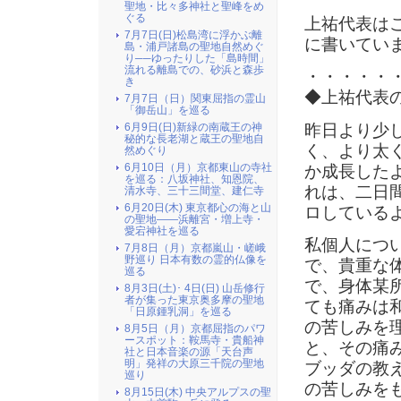
聖地・比々多神社と聖峰をめ
ぐる
上祐代表は
7月7日(日)松島湾に浮かぶ離
に書いてい
島・浦戸諸島の聖地自然めぐ
り──ゆったりした「島時間」
流れる離島での、砂浜と森歩
・・・・・
き
◆上祐代表
7月7日（日）関東屈指の霊山
「御岳山」を巡る
昨日より少
6月9日(日)新緑の南蔵王の神
秘的な長老湖と蔵王の聖地自
く、より太
然めぐり
6月10日（月）京都東山の寺社
か成長した
を巡る：八坂神社、知恩院、
れは、二日
清水寺、三十三間堂、建仁寺
6月20日(木) 東京都心の海と山
ロしている
の聖地――浜離宮・増上寺・
愛宕神社を巡る
私個人につ
7月8日（月）京都嵐山・嵯峨
野巡り 日本有数の霊的仏像を
で、貴重な
巡る
で、身体某
8月3日(土)･ 4日(日) 山岳修行
者が集った東京奥多摩の聖地
ても痛みは
「日原鍾乳洞」を巡る
の苦しみを
8月5日（月）京都屈指のパワ
ースポット：鞍馬寺・貴船神
と、その痛
社と日本音楽の源「天台声
明」発祥の大原三千院の聖地
ブッダの教
巡り
の苦しみを
8月15日(木) 中央アルプスの聖