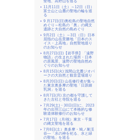
聖地、高野山を巡る
11月11日（土）～12日（日）
富士山と山麓の聖地の輪を巡
る
9 月17日(日)奥松島の聖地自然
めぐり～松島の「奥」の縄文
遺跡と大自然の島めぐり
9月2日（土）～3日（日）日本
屈指の山岳景勝地「日本のス
イス・上高地」自然聖地巡り
のお知らせ
8月27日(日)【岩手県】「遠野
物語」の生まれた場所・日本
の原風景、遠野の聖地自然め
ぐりのお知らせ
8月15日(火) 浅間山北麓ジオパ
ークの大自然と観音霊場巡り
8月20日(日) 山岳修行者が集っ
た東京奥多摩の聖地「日原鍾
乳洞」を巡る
8月7日(月) 京の都を守護して
きた古社と寺院を巡る
7月29(土)・30日(日)に、2023
年の出羽三山にて本格的な修
験道体験修行のお知らせ
7月17日（月/祝）東京・千葉
の縄文聖地を巡る
7月8日(土）奥多摩・鳩ノ巣渓
谷―「水の神を祀る、水と緑
の聖地」を巡る