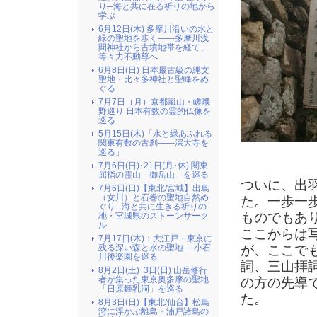
り─海と共に在る祈りの地から
学ぶ
6月12日(木) 多摩川沿いの水と
緑の聖地を歩く――多摩川浅
間神社から古墳地帯を経て、
等々力不動尊へ
6月8日(日) 日本最古級の縄文
聖地・比々多神社と聖峰をめ
ぐる
7月7日（月）京都嵐山・嵯峨
野巡り 日本有数の霊的仏像を
巡る
5月15日(木)「水と緑あふれる
関東有数の古刹――深大寺を
巡る」
7月6日(日)･21日(月･休) 関東
屈指の霊山「御岳山」を巡る
ついに、出
7月6日(日)【東北/宮城】出島
（女川）と石巻の聖地自然め
た。一歩一
ぐり─海と共に生きる祈りの
ものでもあ
地・宮城県のストーンサーク
ル
ここからは
7月17日(木)：大江戸・東京に
が、ここで
残る深い森と水の聖地― 小石
川後楽園を巡る
詞、三山拝
8月2日(土)･3日(日) 山岳修行
者が集った東京奥多摩の聖地
の方の先導
「日原鍾乳洞」を巡る
た。
8月3日(日)【東北/仙台】松島
湾に浮かぶ離島・浦戸諸島の