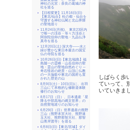
神社の元宮：奈良の葛城の神
社を巡る
【日程変更】11月16日(日)
【東北/仙台】杜の都・仙台を
守護する神社仏閣と北山界隈
の聖地巡り
11月24日(月祝)、 東京23区内
で唯一の渓谷・等々力渓谷と
阿弥陀信仰の聖地・九品仏浄
真寺を巡る
12月20日(土) 深大寺――水と
緑が豊かな東日本最古の国宝
仏の寺院を巡る
10月26日(日)【東北/福島】福
島随一の霊峰・山岳信仰の聖
地・霊山の聖地自然めぐり ─
奇石怪岩の絶景・山頂に仏教
の一大伽藍や東北の国府も置
しばらく歩
かれた歴史の山
ていって、
8月9日(土)・10日(日)に、出羽
三山にて本格的な修験道体験
いていきま
修行のお知らせ
8月17日（日）、日本遺産「星
降る中部高地の縄文世界」の
自然聖地巡りのお知らせ
6月29日（日）世界遺産の熊野
三山（熊野本宮大社、熊野速
玉大社、熊野那智大社、那智
山青岸渡寺）を巡る
6月8日(日)【東北/宮城】ダイ