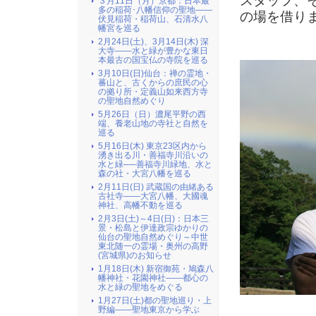
スタッフ、
３月11日（月）京都：日本最
多の稲荷･八幡信仰の聖地――
の場を借り
伏見稲荷・稲荷山、石清水八
幡宮を巡る
2月24日(土)、3月14日(木) 深
大寺――水と緑が豊かな東日
本最古の国宝仏の寺院を巡る
3月10日(日)仙台：禅の霊地・
蕃山と、古くからの庶民の心
の拠り所・定義山如来西方寺
の聖地自然めぐり
5月26日（日）濃尾平野の西
端、養老山地の寺社と自然を
巡る
5月16日(木) 東京23区内から
湧き出る川・善福寺川沿いの
水と緑──善福寺川緑地、水と
森の社・大宮八幡を巡る
2月11日(日) 武蔵国の由緒ある
古社寺――大宮八幡、大國魂
神社、高幡不動を巡る
2月3日(土)～4日(日)：日本三
景・松島と伊達政宗ゆかりの
仙台の聖地自然めぐり～中世
東北随一の霊場・奥州の高野
(宮城県)のお知らせ
1月18日(木) 新宿御苑・鳩森八
幡神社・花園神社――都心の
水と緑の聖地をめぐる
1月27日(土)都の聖地巡り・上
野編――聖地東京から学ぶ