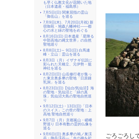
も早く仏教文化が花開いた地
（日本遺産・福島県）
7月5日(日) 関東屈指の霊山
「御岳山」を巡る
7月9日(木)、7月20日(月祝) 新
宿御苑・鳩森八幡神社――都
心の水と緑の聖地をめぐる
8月16日(日) 日本遺産「星降る
中部高地の縄文世界」の自然
聖地巡り
8月8日(土)～ 9日(日) 白馬連
峰・立山：霊山を巡る
8月3日（月）イザナギ伝説に
彩られた天橋立、元伊勢・籠
神社を巡る
8月2日(日) 山岳修行者が集っ
た東京奥多摩の聖地「日原鍾
乳洞」を巡る
8月23日(日)【仙台/気仙沼】海
の聖地・気仙沼と「緑の真
珠」気仙沼大島の聖地自然巡
り
9月12日(土)・13日(日)「日本
のスイス」この世の聖地：上
高地 聖地自然巡り
9月7日（月）京都嵐山・嵯峨
野巡り 日本有数の霊的仏像を
巡る
9月6日(日) 奥多摩の鳩ノ巣渓
ごろごろし
谷・御岳渓谷―「水の神を祀