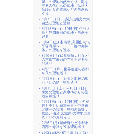
県）の聖地自然めぐり～海を
守る古代からの聖地、弘法大
師ゆかりの霊地などの自然め
ぐり
5月7日（日） 諏訪と縄文の大
自然と聖地と遺跡
3月18日(土)～19日(日) 伊豆大
島と静岡東部の聖地・自然を
巡る
3月4日(土) 湘南平(高麗山)から
平塚海岸へ――「日輪の御神
体」の聖地を巡る
3月6日(月) 伏見稲荷大社など
の京都市東部の寺社を巡る聖
地巡り
4月3日（月）世界遺産の古都
奈良の聖地巡り
4月1日(土) 弁財天と龍神の聖
地「江の島」聖地巡り
4月15日（土）～16日（日）
東海の聖地と家康ゆかりの聖
地自然巡り
2月11日(土)～12日(日)：冬が
最も美しい日本三景・中世東
北随一の霊場・奥州の高野：
松島と仙台(宮城県)の聖地自然
めぐりのお知らせ
2月6日(月) 嵯峨野など京都市
西部の寺社を巡る聖地巡り
2月23日(木･祝)「富士山（2･