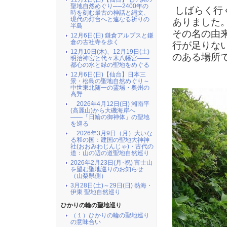
聖地自然めぐり──2400年の
しばらく行
時を刻む最古の神話と縄文、
現代の灯台へと連なる祈りの
ありました
半島
その名の由
12月6日(日) 鎌倉アルプスと鎌
倉の古社寺を歩く
行が足りな
12月10日(木)、12月19日(土)
のある場所
明治神宮と代々木八幡宮――
都心の水と緑の聖地をめぐる
12月6日(日)【仙台】日本三
景・松島の聖地自然めぐり～
中世東北随一の霊場・奥州の
高野
2026年4月12日(日) 湘南平
(高麗山)から大磯海岸へ
――「日輪の御神体」の聖地
を巡る
2026年3月9日（月）大いな
る和の国：建国の聖地大神神
社(おおみわじんじゃ)・古代の
道：山の辺の道聖地自然巡り
2026年2月23日(月･祝) 富士山
を望む聖地巡りのお知らせ
（山梨県側）
3月28日(土)～29日(日) 熱海・
伊東 聖地自然巡り
ひかりの輪の聖地巡り
（１）ひかりの輪の聖地巡り
の意味合い