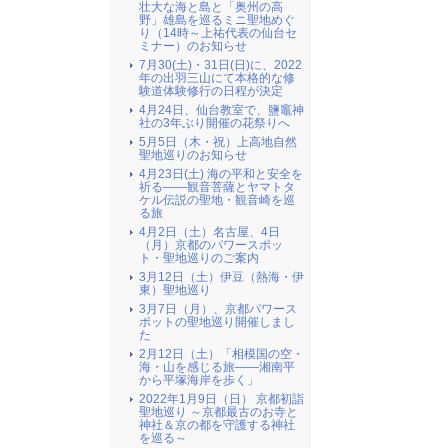
壮大な海と島と「奥州の高
野」雄島を巡るミニ聖地めぐ
り（14時～上祐代表の仙台セ
ミナー）のお知らせ
7月30(土)・31日(日)に、2022
年の出羽三山にて本格的な修
験道体験修行の日程が決定
4月24日、仙台教室で、鹽竈神
社の3年ぶり開催の花祭りへ
5月5日（木・祝）上高地自然
聖地巡りのお知らせ
4月23日(土) 海の平和と安全を
祈る――観音菩薩とヤマトタ
ケル伝説の聖地・観音崎を巡
る旅
4月2日（土）名古屋、4日
（月）京都のパワースポッ
ト・聖地巡りのご案内
3月12日（土）伊豆（熱海・伊
東）聖地巡り
3月7日（月）、京都パワース
ポットの聖地巡り開催しまし
た
2月12日（土）「相模国の空・
海・山を感じる旅――湘南平
から平塚海岸を歩く」
2022年1月9日（日） 京都初詣
聖地巡り ～京都最古のお寺と
神社＆京の都を守護する神社
を巡る～