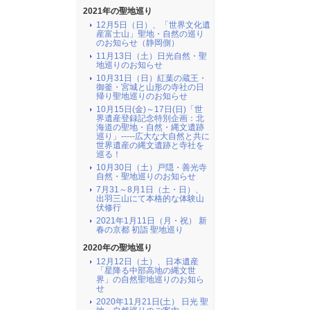
2021年の聖地巡り
12月5日（日）、「世界文化遺
産富士山」聖地・自然の巡り
のお知らせ（静岡側）
11月13日（土）日光自然・聖
地巡りのお知らせ
10月31日（日）紅葉の蔵王・
御釜・宮城と山形の寺社の日
帰り聖地巡りのお知らせ
10月15日(金)～17日(日)「世
界遺産登録記念特別企画：北
海道の聖地・自然・縄文遺跡
巡り」-----広大な大自然と共に
世界遺産の縄文遺跡と寺社を
巡る！
10月30日（土）戸隠・善光寺
自然・聖地巡りのお知らせ
7月31～8月1日（土・日）、
出羽三山にて本格的な体験山
伏修行
2021年1月11日（月・祝） 新
春の京都 初詣 聖地巡り
2020年の聖地巡り
12月12日（土）、日本遺産
「星降る中部高地の縄文世
界」の自然聖地巡りのお知ら
せ
2020年11月21日(土） 日光 聖