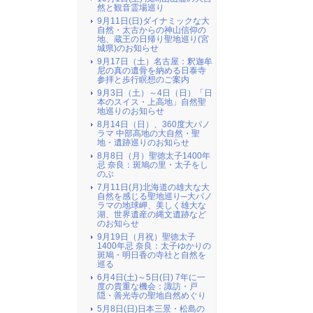
然と観音霊場巡り
9月11日(日)ダイナミックな大
自然・太古からの神山信仰の
地、蔵王の日帰り聖地巡り(宮
城県)のお知らせ
9月17日（土）名古屋：釈迦牟
尼の真の遺骨を納める日泰寺
参拝と歩行瞑想のご案内
9月3日（土）～4日（日）「日
本のスイス・上高地」自然聖
地巡りのお知らせ
8月14日（日）、360度大パノ
ラマ 中部高地の大自然・聖
地・遺跡巡りのお知らせ
8月8日（月）聖徳太子1400年
忌 奈良：斑鳩の里・太子をし
のぶ
7月11日(月)北海道の雄大な大
自然を感じる聖地巡り─大パノ
ラマの地球岬、美しく雄大な
湖、世界遺産の縄文遺跡など
のお知らせ
9月19日（月祝）聖徳太子
1400年忌 奈良：太子ゆかりの
斑鳩・明日香の寺社と自然を
巡る
6月4日(土)～5日(日) 7年に一
度の貴重な機会：諏訪・戸
隠・善光寺の聖地自然めぐり
5月8日(日)日本三景・松島の