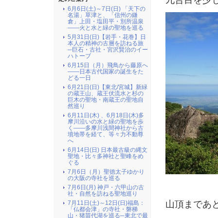
6月6日(土)～7日(日) 「天下の
名湯」草津と、「信州の鎌
倉」上田・塩田平・別所温泉
――火と水と緑の聖地を巡る
5月31日(日)【岩手・花巻】日
本人の精神の古層を訪ねる旅
─巨石・古社・宮沢賢治のイー
ハトーブ
6月15日（月）飛鳥から藤原へ
――日本古代国家の誕生をた
どる一日
6月21日(日)【東北/宮城】新緑
の蔵王山、蔵王伏流水と杉の
巨木の聖地・南蔵王の聖地自
然巡り
6月11日(木) 、6月18日(木)多
摩川沿いの水と緑の聖地を歩
く――多摩川浅間神社から古
墳地帯を経て、等々力不動尊
へ
6月14日(日) 日本最古級の縄文
聖地・比々多神社と聖峰をめ
ぐる
7月6日（月）聖徳太子ゆかり
の大阪の寺社を巡る
7月6日(月) 神戸・六甲山の古
社・自然を訪ねる聖地巡り
山頂まであ
7月11日(土)～12日(日)福島：
「仏都会津」の寺社・磐梯
山・猪苗代湖を巡る─東北で最