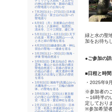
ナミックな大自然・太古から
の神山信仰の地・新緑の蔵王
の聖地巡りのお知らせ
7月26日(土)～27日(日) 日本最
高の霊山・富士山の山頂への
聖地巡り
6月9日（月）京都東山の寺社
を巡る：八坂神社、知恩院、
清水寺、三十三間堂、建仁寺
5月31日(土)～6月1日(日) 天下
緑と水の聖
の名湯・草津と浅間山――火
加をお待ち
と水と緑の聖地を巡る
4月20日(日)鎌倉新仏教・神仏
習合の聖地――鎌倉を巡る
3月29日(土)～30日(日) 熱海・
伊東 聖地自然巡り
●ご参加の詳
3月9日(日)【東北/仙台】禅の
霊地・蕃山と仙台名取の縄文
聖地自然巡り～初春の芽吹き
の低山の森と、縄文遺跡や東
■日程と時間
北最大の古墳など悠久の歴史
を巡る
・2025年9月
3月9日(日) 湘南平(高麗山)から
大磯海岸へ――「日輪の御神
体」の聖地を巡る
※参加者のご
3月6日(木)、22日(土) 東京都
～16時半
心の海と山の聖地――浜離
宮・増上寺・愛宕神社を巡る
定しており
2月15日(土)～16日(日)：日本
※参加希望
三景・松島と伊達政宗ゆかり
の仙台の聖地自然めぐり～中