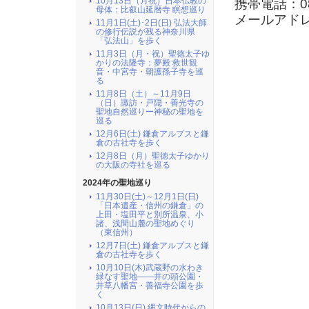
10月13日（月祝）日本仏教の
携帯電話：080
母体：比叡山延暦寺 瞑想巡り
メールアド
11月1日(土)･2日(日) 弘法大師
の修行伝説が残る神奈川県
「弘法山」を歩く
11月3日（月・祝）聖徳太子ゆ
かりの法隆寺：夢殿 救世観
音・中宮寺・朝護孫子寺を巡
る
11月8日（土）～11月9日
（日）諏訪・戸隠・善光寺の
聖地自然巡りー神秘の聖地を
巡る
12月6日(土) 鎌倉アルプスと鎌
倉の古社寺を歩く
12月8日（月）聖徳太子ゆかり
の大阪の寺社を巡る
2024年の聖地巡り
11月30日(土)～12月1日(日)
「日本遺産・信州の鎌倉」の
上田・塩田平と別所温泉、小
諸、浅間山麓の聖地めぐり
（東信州）
12月7日(土) 鎌倉アルプスと鎌
倉の古社寺を歩く
10月10日(木)武蔵野の水わき
緑なす聖地――井の頭公園・
井草八幡宮・善福寺公園を歩
く
10月13日(日) 縄文時代からの