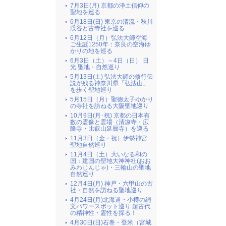
7月3日(月) 京都の浄土信仰の
聖地を巡る
6月18日(日) 東京の清流・秋川
渓谷と古寺社を巡る
6月12日（月）弘法大師空海
ご生誕1250年：奈良の空海ゆ
かりの地を巡る
6月3日（土）～4日（日） 日
光 聖地・自然巡り
5月13日(土) 弘法大師の修行伝
説が残る神奈川県「弘法山」
を歩く聖地巡り
5月15日（月）聖徳太子ゆかり
の寺社を訪ねる大阪聖地巡り
10月9日(月･祝) 京都の日本有
数の霊像と霊場（清凉寺・広
隆寺・比叡山延暦寺）を巡る
11月3日（金・祝）伊勢神宮
聖地自然巡り
11月4日（土）大いなる和の
国：建国の聖地大神神社(おお
みわじんじゃ)・三輪山の聖地
自然巡り
12月4日(月) 神戸・六甲山の古
社・自然を訪ねる聖地巡り
4月24日(月)北海道・小樽の縄
文パワースポット巡り 超古代
の精神性・霊性を探る！
4月30日(日)石巻・登米（宮城