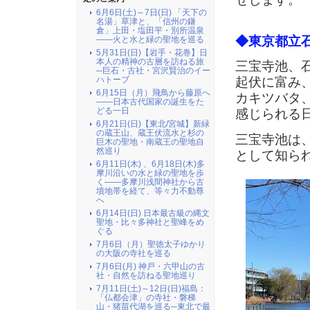
6月6日(土)～7日(日) 「天下の
名湯」草津と、「信州の鎌
倉」上田・塩田平・別所温泉
◆東京都立
――火と水と緑の聖地を巡る
5月31日(日)【岩手・花巻】日
本人の精神の古層を訪ねる旅
三宝寺池、
─巨石・古社・宮沢賢治のイー
ハトーブ
起伏に富み
6月15日（月）飛鳥から藤原へ
カキツバタ
――日本古代国家の誕生をた
どる一日
感じられる
6月21日(日)【東北/宮城】新緑
の蔵王山、蔵王伏流水と杉の
三宝寺池は
巨木の聖地・南蔵王の聖地自
然巡り
として知ら
6月11日(木) 、6月18日(木)多
摩川沿いの水と緑の聖地を歩
く――多摩川浅間神社から古
墳地帯を経て、等々力不動尊
へ
6月14日(日) 日本最古級の縄文
聖地・比々多神社と聖峰をめ
ぐる
7月6日（月）聖徳太子ゆかり
の大阪の寺社を巡る
7月6日(月) 神戸・六甲山の古
社・自然を訪ねる聖地巡り
7月11日(土)～12日(日)福島：
「仏都会津」の寺社・磐梯
山・猪苗代湖を巡る─東北で最