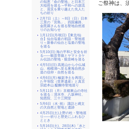
の知恵「命の聖地」と日本三
ご祭神は、
大稲荷を巡る ─平和への源流
と、震災を乗り越えた先人た
ちの祈り
2月7日（土）～8日（日）日本
三景の「宮島」、四国遍路、
金毘羅さんを巡る聖地自然巡
りのお知らせ
1月12日(月/祝日)【東北/仙
台】仙台塩釜の初詣・聖地巡
り～新春の仙台と塩釜の聖地
を巡る
5月10(日) 海の平和と安全を祈
る――観音菩薩とヤマトタケ
ル伝説の聖地・観音崎を巡る
4月5日(日) 高尾山から小仏城
山、相模湖へ至る東海自然歩
道の信仰・自然を巡る
4月6日(月) 極楽浄土を再現し
た平等院（世界遺産）と真言
宗総本山 醍醐寺聖地巡り
5月11日（月）京都東山の寺社
を巡る：清水寺、八坂神社、
知恩院、三十三間堂
5月6日（水･祝） 諏訪と縄文
の大自然と聖地と遺跡
4月25日(土)上野の杜・聖地巡
り――祈りと歴史にふれるひ
ととき
5月16日(土)、28日(木)「水と