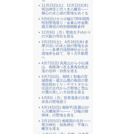
11月23日(土)、12月12日(木)
明治神宮と代々木八幡宮――
都心の水と緑の聖地をめぐる
5月6日ひかりの輪17周年関西
特別聖地巡り：金峯山寺金剛
蔵王権現の特別御開帳参拝
12月9日（月）聖徳太子ゆかり
の大阪の寺社を巡る
3月23日(土)、4月18日(木) 多
摩川沿いの水と緑の聖地を歩
く――多摩川浅間神社から古
墳地帯を経て、等々力不動尊
へ
4月7日(日) 高尾山から小仏城
山、相模湖へ至る東海自然歩
道の信仰・自然を巡る
4月7日(日)、桜咲く初春の宮
城県南・蔵王山麓の角田の聖
地自然めぐり～ヤマトタケル
伝説の古代からの聖地と雪山
の麓の美しい大自然を巡る
4月8日（月）世界遺産の古都
奈良の聖地巡り
4月14日(日) 湘南平(高麗山)か
ら大磯海岸へ――「日輪の御
神体」の聖地を巡る
3月10日(日) 相模国の古社――
寒川神社・前鳥神社・平塚八
幡宮を巡る