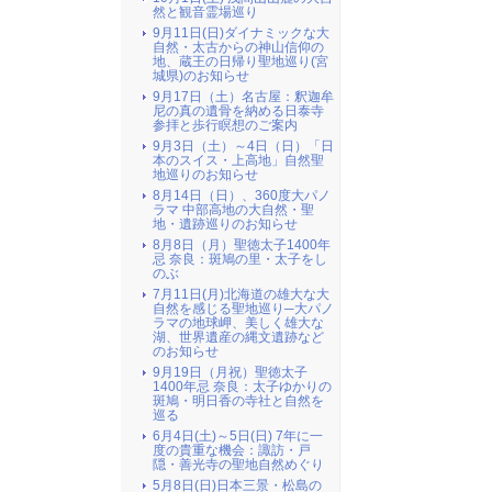
然と観音霊場巡り
9月11日(日)ダイナミックな大
自然・太古からの神山信仰の
地、蔵王の日帰り聖地巡り(宮
城県)のお知らせ
9月17日（土）名古屋：釈迦牟
尼の真の遺骨を納める日泰寺
参拝と歩行瞑想のご案内
9月3日（土）～4日（日）「日
本のスイス・上高地」自然聖
地巡りのお知らせ
8月14日（日）、360度大パノ
ラマ 中部高地の大自然・聖
地・遺跡巡りのお知らせ
8月8日（月）聖徳太子1400年
忌 奈良：斑鳩の里・太子をし
のぶ
7月11日(月)北海道の雄大な大
自然を感じる聖地巡り─大パノ
ラマの地球岬、美しく雄大な
湖、世界遺産の縄文遺跡など
のお知らせ
9月19日（月祝）聖徳太子
1400年忌 奈良：太子ゆかりの
斑鳩・明日香の寺社と自然を
巡る
6月4日(土)～5日(日) 7年に一
度の貴重な機会：諏訪・戸
隠・善光寺の聖地自然めぐり
5月8日(日)日本三景・松島の