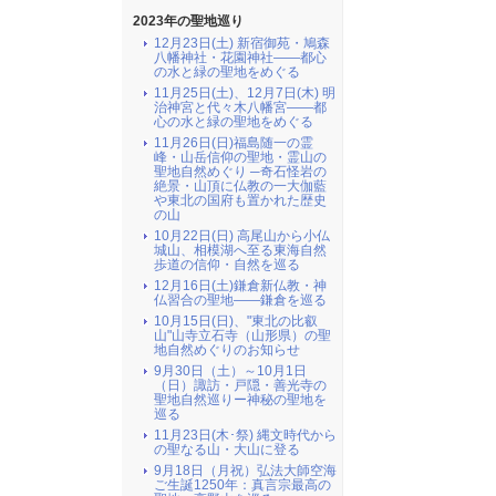
2023年の聖地巡り
12月23日(土) 新宿御苑・鳩森
八幡神社・花園神社――都心
の水と緑の聖地をめぐる
11月25日(土)、12月7日(木) 明
治神宮と代々木八幡宮――都
心の水と緑の聖地をめぐる
11月26日(日)福島随一の霊
峰・山岳信仰の聖地・霊山の
聖地自然めぐり ─奇石怪岩の
絶景・山頂に仏教の一大伽藍
や東北の国府も置かれた歴史
の山
10月22日(日) 高尾山から小仏
城山、相模湖へ至る東海自然
歩道の信仰・自然を巡る
12月16日(土)鎌倉新仏教・神
仏習合の聖地――鎌倉を巡る
10月15日(日)、"東北の比叡
山"山寺立石寺（山形県）の聖
地自然めぐりのお知らせ
9月30日（土）～10月1日
（日）諏訪・戸隠・善光寺の
聖地自然巡りー神秘の聖地を
巡る
11月23日(木･祭) 縄文時代から
の聖なる山・大山に登る
9月18日（月祝）弘法大師空海
ご生誕1250年：真言宗最高の