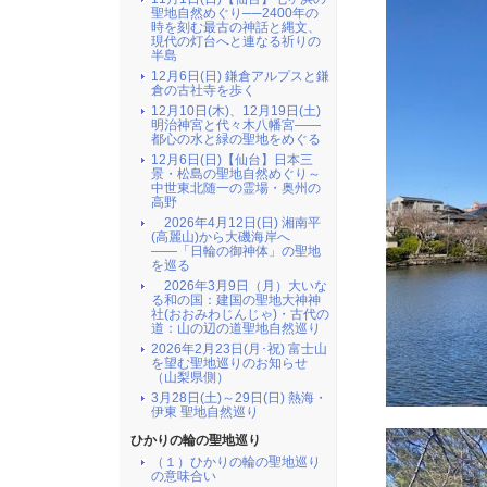
聖地自然めぐり──2400年の
時を刻む最古の神話と縄文、
現代の灯台へと連なる祈りの
半島
12月6日(日) 鎌倉アルプスと鎌
倉の古社寺を歩く
12月10日(木)、12月19日(土)
明治神宮と代々木八幡宮――
都心の水と緑の聖地をめぐる
12月6日(日)【仙台】日本三
景・松島の聖地自然めぐり～
中世東北随一の霊場・奥州の
高野
2026年4月12日(日) 湘南平
(高麗山)から大磯海岸へ
――「日輪の御神体」の聖地
を巡る
2026年3月9日（月）大いな
る和の国：建国の聖地大神神
社(おおみわじんじゃ)・古代の
道：山の辺の道聖地自然巡り
2026年2月23日(月･祝) 富士山
を望む聖地巡りのお知らせ
（山梨県側）
3月28日(土)～29日(日) 熱海・
伊東 聖地自然巡り
ひかりの輪の聖地巡り
（１）ひかりの輪の聖地巡り
の意味合い