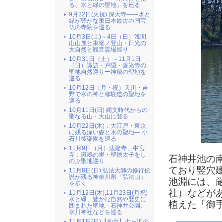
る、水と緑の聖地」を巡る
9月22日(火祝) 深大寺――水と
緑が豊かな東日本最古の国宝
仏の寺院を巡る
10月3日(土)～4日（日）浅間
山山麓と東篭ノ登山・日光の
大自然と観音霊場巡り
10月31日（土）～11月1日
（日）諏訪・戸隠・善光寺の
聖地自然巡りー神秘の聖地を
巡る
10月12日（月・祝）天川・吉
野で水の神と修験道の聖地を
巡る
10月11日(日) 縄文時代からの
聖なる山・大山に登る
10月22日(木)：大江戸・東京
に残る深い森と水の聖地― 小
石川後楽園を巡る
11月9日（月）法隆寺、中宮
寺：斑鳩の里・聖徳太子をし
石神井池の
のぶ聖地巡り
ており竪穴
11月8日(日) 弘法大師の修行伝
説が残る神奈川県「弘法山」
池淵には、
を歩く
社）などが
11月12日(木),11月23日(月祝)
水と緑、豊かな自然や歴史に
植えた「御
囲まれた聖地－石神井公園、
氷川神社などを巡る
11月1日(日)【仙台】七ヶ浜の