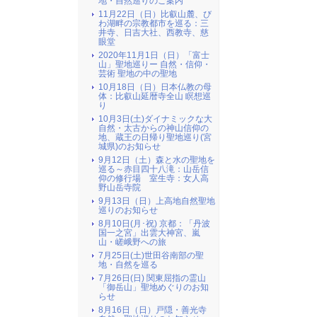
地・自然巡りのご案内
11月22日（日）比叡山麓、び
わ湖畔の宗教都市を巡る：三
井寺、日吉大社、西教寺、慈
眼堂
2020年11月1日（日）「富士
山」聖地巡りー 自然・信仰・
芸術 聖地の中の聖地
10月18日（日）日本仏教の母
体：比叡山延暦寺全山 瞑想巡
り
10月3日(土)ダイナミックな大
自然・太古からの神山信仰の
地、蔵王の日帰り聖地巡り(宮
城県)のお知らせ
9月12日（土）森と水の聖地を
巡る～赤目四十八滝：山岳信
仰の修行場 室生寺：女人高
野山岳寺院
9月13日（日）上高地自然聖地
巡りのお知らせ
8月10日(月･祝) 京都：「丹波
国一之宮」出雲大神宮、嵐
山・嵯峨野への旅
7月25日(土)世田谷南部の聖
地・自然を巡る
7月26日(日) 関東屈指の霊山
「御岳山」聖地めぐりのお知
らせ
8月16日（日）戸隠・善光寺