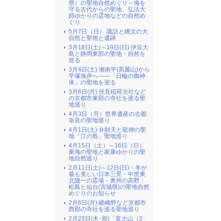
県）の聖地自然めぐり～海を
守る古代からの聖地、弘法大
師ゆかりの霊地などの自然め
ぐり
5月7日（日） 諏訪と縄文の大
自然と聖地と遺跡
3月18日(土)～19日(日) 伊豆大
島と静岡東部の聖地・自然を
巡る
3月4日(土) 湘南平(高麗山)から
平塚海岸へ――「日輪の御神
体」の聖地を巡る
3月6日(月) 伏見稲荷大社など
の京都市東部の寺社を巡る聖
地巡り
4月3日（月）世界遺産の古都
奈良の聖地巡り
4月1日(土) 弁財天と龍神の聖
地「江の島」聖地巡り
4月15日（土）～16日（日）
東海の聖地と家康ゆかりの聖
地自然巡り
2月11日(土)～12日(日)：冬が
最も美しい日本三景・中世東
北随一の霊場・奥州の高野：
松島と仙台(宮城県)の聖地自然
めぐりのお知らせ
2月6日(月) 嵯峨野など京都市
西部の寺社を巡る聖地巡り
2月23日(木･祝)「富士山（2･