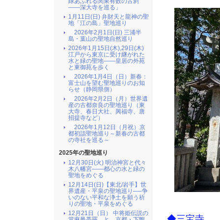
緑あふれる関東有数の古刹
――深大寺を巡る」
1月11日(日) 弁財天と龍神の聖
地「江の島」聖地巡り
2026年2月1日(日) 三浦半
島・葉山の聖地自然巡り
2026年1月15日(木),29日(木)
江戸から東京に受け継がれた
水と緑の聖地――皇居の外苑
と東御苑を歩く
2026年1月4日（日）新春：
富士山を望む聖地巡りのお知
らせ（静岡県側）
2026年2月2日（月）世界遺
産の古都奈良の聖地巡り（東
大寺、春日大社、興福寺、唐
招提寺など）
2026年1月12日（月祝）京
都初詣聖地巡り～新春の古都
の寺社を巡る～
2025年の聖地巡り
12月30日(火) 明治神宮と代々
木八幡宮――都心の水と緑の
聖地をめぐる
12月14日(日)【東北/岩手】世
界遺産・平泉の聖地巡り──争
いのない平和な浄土を願う祈
りの聖地・平泉をめぐる
12月21日（日） 中将姫伝説の
◆三宝寺
當麻曼荼羅 と 京都・下鴨