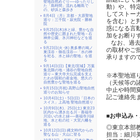
聖地自然めぐり──ゆったりし
動）や、特
た「島時間」流れる離島で
の、砂浜と森歩き
してストー
8月4日（月）京都・大原聖地
巡り：三千院・寂光院・勝林
を含む）と
院
惑になる言
9月25日(木)水と緑、豊かな自
然や歴史に囲まれた聖地－石
加をお断り
神井公園、氷川神社などを巡
なお、過去
る
9月23日(火･休) 奥多摩の鳩ノ
の取材やご
巣渓谷・御岳渓谷―「水の神
承りますの
を祀る、水と緑の聖地」を巡
る
9月14日(日)【東北/宮城】万葉
集北限の地・涌谷の聖地自然
巡り～東大寺大仏完成を支え
※本聖地巡
たわが国初の産金地、悠久の
（天候等の
自然豊かな聖地を巡る
9月15日(月祝) 高野山聖地自然
中止や時間
巡りのお知らせ
記ご連絡先
10月4日(土)・5日(日)「日本の
スイス」上高地 聖地自然巡り
10月9日(木)、25日(土) 東京23
区内から湧き出る川・善福寺
■お申込み
川沿いの水と緑──善福寺川緑
地、水と杜の社・大宮八幡を
巡る
◎東京本部
10月12日(日) 縄文時代からの
担当：細川
聖なる山・大山に登る