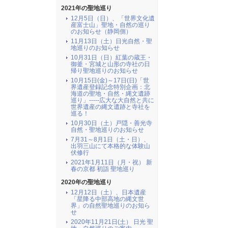
2021年の聖地巡り
12月5日（日）、「世界文化遺
産富士山」聖地・自然の巡り
のお知らせ（静岡側）
11月13日（土）日光自然・聖
地巡りのお知らせ
10月31日（日）紅葉の蔵王・
御釜・宮城と山形の寺社の日
帰り聖地巡りのお知らせ
10月15日(金)～17日(日)「世
界遺産登録記念特別企画：北
海道の聖地・自然・縄文遺跡
巡り」-----広大な大自然と共に
世界遺産の縄文遺跡と寺社を
巡る！
10月30日（土）戸隠・善光寺
自然・聖地巡りのお知らせ
7月31～8月1日（土・日）、
出羽三山にて本格的な体験山
伏修行
2021年1月11日（月・祝） 新
春の京都 初詣 聖地巡り
2020年の聖地巡り
12月12日（土）、日本遺産
「星降る中部高地の縄文世
界」の自然聖地巡りのお知ら
せ
2020年11月21日(土） 日光 聖