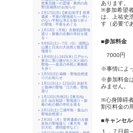
あります。
世東北随一の霊場・奥州の高
野(宮城県)のお知らせ
※参加希望
2月17日(月)【東北/岩手】世界
は、上祐史
遺産・平泉の聖地巡り──争い
のない平和な浄土を願う祈り
す（必要で
の聖地・平泉をめぐる
1月13日（月祝）京都初詣聖地
巡り～新春の古都の寺社を巡
る～
■参加料金
9月6日(土)～7日（日）浅間山
山麓と日光の大自然と観音霊
場巡り
7000円
1月4日(土),16日(木) 江戸から
東京に受け継がれた水と緑の
聖地――皇居の外苑と東御苑
※事情によ
を歩く
1月5日(日) 箱根・聖地自然巡
りのお知らせ
※参加料金
1月11日(土)･12日(日) 弁財天
みません。
と龍神の聖地「江の島」聖地
巡り
1月13日(月/祝日)【東北/仙
※心身障碍
台】仙台初詣・聖地巡り～新
春の杜の都の寺社を巡る
割引料金の
2月1日(土) 三浦半島・葉山の
聖地自然巡り
■キャンセル
2月3日（月）世界遺産の古都
奈良の聖地巡り（東大寺、春
日大社、唐招提寺など）
１．７日前