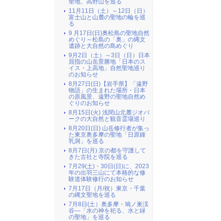
聖地、高野山を巡る
11月11日（土）～12日（日）
富士山と山麓の聖地の輪を巡
る
9 月17日(日)奥松島の聖地自然
めぐり～松島の「奥」の縄文
遺跡と大自然の島めぐり
9月2日（土）～3日（日）日本
屈指の山岳景勝地「日本のス
イス・上高地」自然聖地巡り
のお知らせ
8月27日(日)【岩手県】「遠野
物語」の生まれた場所・日本
の原風景、遠野の聖地自然め
ぐりのお知らせ
8月15日(火) 浅間山北麓ジオパ
ークの大自然と観音霊場巡り
8月20日(日) 山岳修行者が集っ
た東京奥多摩の聖地「日原鍾
乳洞」を巡る
8月7日(月) 京の都を守護して
きた古社と寺院を巡る
7月29(土)・30日(日)に、2023
年の出羽三山にて本格的な修
験道体験修行のお知らせ
7月17日（月/祝）東京・千葉
の縄文聖地を巡る
7月8日(土）奥多摩・鳩ノ巣渓
谷―「水の神を祀る、水と緑
の聖地」を巡る