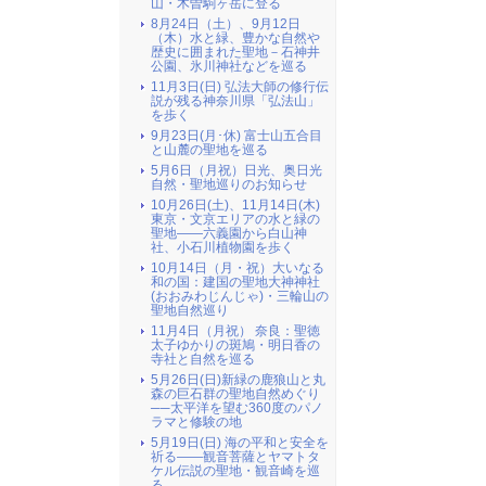
山・木曽駒ヶ岳に登る
8月24日（土）、9月12日
（木）水と緑、豊かな自然や
歴史に囲まれた聖地－石神井
公園、氷川神社などを巡る
11月3日(日) 弘法大師の修行伝
説が残る神奈川県「弘法山」
を歩く
9月23日(月･休) 富士山五合目
と山麓の聖地を巡る
5月6日（月祝）日光、奥日光
自然・聖地巡りのお知らせ
10月26日(土)、11月14日(木)
東京・文京エリアの水と緑の
聖地――六義園から白山神
社、小石川植物園を歩く
10月14日（月・祝）大いなる
和の国：建国の聖地大神神社
(おおみわじんじゃ)・三輪山の
聖地自然巡り
11月4日（月祝） 奈良：聖徳
太子ゆかりの斑鳩・明日香の
寺社と自然を巡る
5月26日(日)新緑の鹿狼山と丸
森の巨石群の聖地自然めぐり
──太平洋を望む360度のパノ
ラマと修験の地
5月19日(日) 海の平和と安全を
祈る――観音菩薩とヤマトタ
ケル伝説の聖地・観音崎を巡
る