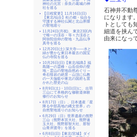
神社の元宮：奈良の葛城の神
社を巡る
石神井不動
【日程変更】11月16日(日)
になります
【東北/仙台】杜の都・仙台を
守護する神社仏閣と北山界隈
トとしても
の聖地巡り
細道を挟ん
11月24日(月祝)、 東京23区内
で唯一の渓谷・等々力渓谷と
由来になっ
阿弥陀信仰の聖地・九品仏浄
真寺を巡る
12月20日(土) 深大寺――水と
緑が豊かな東日本最古の国宝
仏の寺院を巡る
10月26日(日)【東北/福島】福
島随一の霊峰・山岳信仰の聖
地・霊山の聖地自然めぐり ─
奇石怪岩の絶景・山頂に仏教
の一大伽藍や東北の国府も置
かれた歴史の山
8月9日(土)・10日(日)に、出羽
三山にて本格的な修験道体験
修行のお知らせ
8月17日（日）、日本遺産「星
降る中部高地の縄文世界」の
自然聖地巡りのお知らせ
6月29日（日）世界遺産の熊野
三山（熊野本宮大社、熊野速
玉大社、熊野那智大社、那智
山青岸渡寺）を巡る
6月8日(日)【東北/宮城】ダイ