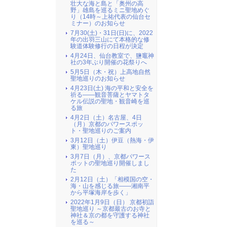
壮大な海と島と「奥州の高
野」雄島を巡るミニ聖地めぐ
り（14時～上祐代表の仙台セ
ミナー）のお知らせ
7月30(土)・31日(日)に、2022
年の出羽三山にて本格的な修
験道体験修行の日程が決定
4月24日、仙台教室で、鹽竈神
社の3年ぶり開催の花祭りへ
5月5日（木・祝）上高地自然
聖地巡りのお知らせ
4月23日(土) 海の平和と安全を
祈る――観音菩薩とヤマトタ
ケル伝説の聖地・観音崎を巡
る旅
4月2日（土）名古屋、4日
（月）京都のパワースポッ
ト・聖地巡りのご案内
3月12日（土）伊豆（熱海・伊
東）聖地巡り
3月7日（月）、京都パワース
ポットの聖地巡り開催しまし
た
2月12日（土）「相模国の空・
海・山を感じる旅――湘南平
から平塚海岸を歩く」
2022年1月9日（日） 京都初詣
聖地巡り ～京都最古のお寺と
神社＆京の都を守護する神社
を巡る～