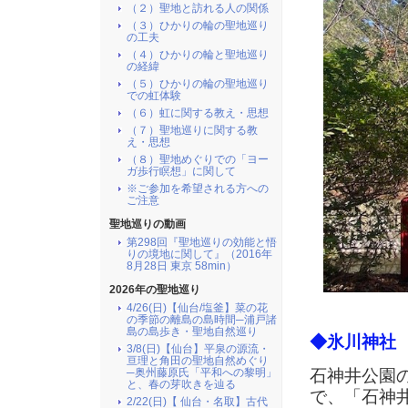
（２）聖地と訪れる人の関係
（３）ひかりの輪の聖地巡り
の工夫
（４）ひかりの輪と聖地巡り
の経緯
（５）ひかりの輪の聖地巡り
での虹体験
（６）虹に関する教え・思想
（７）聖地巡りに関する教
え・思想
（８）聖地めぐりでの「ヨー
ガ歩行瞑想」に関して
※ご参加を希望される方への
ご注意
聖地巡りの動画
第298回『聖地巡りの効能と悟
りの境地に関して』（2016年
8月28日 東京 58min）
2026年の聖地巡り
4/26(日)【仙台/塩釜】菜の花
の季節の離島の島時間─浦戸諸
島の島歩き・聖地自然巡り
◆氷川神社
3/8(日)【仙台】平泉の源流・
亘理と角田の聖地自然めぐり
石神井公園
─奥州藤原氏「平和への黎明」
と、春の芽吹きを辿る
で、「石神
2/22(日)【 仙台・名取】古代