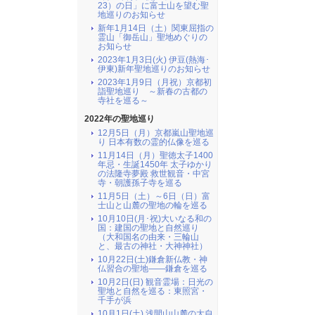
23）の日」に富士山を望む聖
地巡りのお知らせ
新年1月14日（土）関東屈指の
霊山「御岳山」聖地めぐりの
お知らせ
2023年1月3日(火) 伊豆(熱海･
伊東)新年聖地巡りのお知らせ
2023年1月9日（月祝）京都初
詣聖地巡り ～新春の古都の
寺社を巡る～
2022年の聖地巡り
12月5日（月）京都嵐山聖地巡
り 日本有数の霊的仏像を巡る
11月14日（月）聖徳太子1400
年忌・生誕1450年 太子ゆかり
の法隆寺夢殿 救世観音・中宮
寺・朝護孫子寺を巡る
11月5日（土）～6日（日）富
士山と山麓の聖地の輪を巡る
10月10日(月･祝)大いなる和の
国：建国の聖地と自然巡り
（大和国名の由来・三輪山
と、最古の神社・大神神社）
10月22日(土)鎌倉新仏教・神
仏習合の聖地――鎌倉を巡る
10月2日(日) 観音霊場：日光の
聖地と自然を巡る：東照宮・
千手が浜
10月1日(土) 浅間山山麓の大自