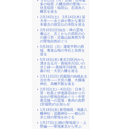
３月11日（月）京都：日本最
多の稲荷･八幡信仰の聖地――
伏見稲荷・稲荷山、石清水八
幡宮を巡る
2月24日(土)、3月14日(木) 深
大寺――水と緑が豊かな東日
本最古の国宝仏の寺院を巡る
3月10日(日)仙台：禅の霊地・
蕃山と、古くからの庶民の心
の拠り所・定義山如来西方寺
の聖地自然めぐり
5月26日（日）濃尾平野の西
端、養老山地の寺社と自然を
巡る
5月16日(木) 東京23区内から
湧き出る川・善福寺川沿いの
水と緑──善福寺川緑地、水と
森の社・大宮八幡を巡る
2月11日(日) 武蔵国の由緒ある
古社寺――大宮八幡、大國魂
神社、高幡不動を巡る
2月3日(土)～4日(日)：日本三
景・松島と伊達政宗ゆかりの
仙台の聖地自然めぐり～中世
東北随一の霊場・奥州の高野
(宮城県)のお知らせ
1月18日(木) 新宿御苑・鳩森八
幡神社・花園神社――都心の
水と緑の聖地をめぐる
1月27日(土)都の聖地巡り・上
野編――聖地東京から学ぶ