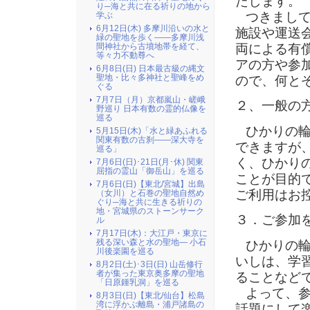
たします。
り─海と共に在る祈りの地から
つきまして
学ぶ
6月12日(木) 多摩川沿いの水と
施設や運送
緑の聖地を歩く――多摩川浅
両による有
間神社から古墳地帯を経て、
等々力不動尊へ
アの方や参
6月8日(日) 日本最古級の縄文
聖地・比々多神社と聖峰をめ
ので、何と
ぐる
7月7日（月）京都嵐山・嵯峨
２、一般の
野巡り 日本有数の霊的仏像を
巡る
ひかりの輪
5月15日(木)「水と緑あふれる
関東有数の古刹――深大寺を
できますが
巡る」
く、ひかり
7月6日(日)･21日(月･休) 関東
屈指の霊山「御岳山」を巡る
ことが目的
7月6日(日)【東北/宮城】出島
ご利用はお
（女川）と石巻の聖地自然め
ぐり─海と共に生きる祈りの
地・宮城県のストーンサーク
３．ご参加
ル
7月17日(木)：大江戸・東京に
残る深い森と水の聖地― 小石
ひかりの輪
川後楽園を巡る
いしは、学
8月2日(土)･3日(日) 山岳修行
者が集った東京奥多摩の聖地
ることなど
「日原鍾乳洞」を巡る
よって、参
8月3日(日)【東北/仙台】松島
湾に浮かぶ離島・浦戸諸島の
話題にして