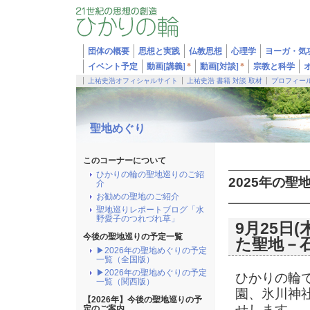
団体の概要
思想と実践
仏教思想
心理学
ヨーガ・気
イベント予定
動画[講義]
*
動画[対談]
*
宗教と科学
上祐史浩オフィシャルサイト
上祐史浩 書籍 対談 取材
プロフィー
聖地めぐり
このコーナーについて
ひかりの輪の聖地巡りのご紹
2025年の聖
介
お勧めの聖地のご紹介
聖地巡りレポートブログ「水
野愛子のつれづれ草」
9月25日
今後の聖地巡りの予定一覧
た聖地－
▶2026年の聖地めぐりの予定
一覧（全国版）
▶2026年の聖地めぐりの予定
ひかりの輪で
一覧（関西版）
園、氷川神
【2026年】今後の聖地巡りの予
せします。
定のご案内