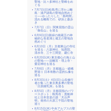
聖地・比々多神社と聖峰をめ
ぐる
7月7日(日)松島湾に浮かぶ離
島・浦戸諸島の聖地自然めぐ
り──ゆったりした「島時間」
流れる離島での、砂浜と森歩
き
7月7日（日）関東屈指の霊山
「御岳山」を巡る
6月9日(日)新緑の南蔵王の神
秘的な長老湖と蔵王の聖地自
然めぐり
6月10日（月）京都東山の寺社
を巡る：八坂神社、知恩院、
清水寺、三十三間堂、建仁寺
6月20日(木) 東京都心の海と山
の聖地――浜離宮・増上寺・
愛宕神社を巡る
7月8日（月）京都嵐山・嵯峨
野巡り 日本有数の霊的仏像を
巡る
8月3日(土)･ 4日(日) 山岳修行
者が集った東京奥多摩の聖地
「日原鍾乳洞」を巡る
8月5日（月）京都屈指のパワ
ースポット：鞍馬寺・貴船神
社と日本音楽の源「天台声
明」発祥の大原三千院の聖地
巡り
8月15日(木) 中央アルプスの聖