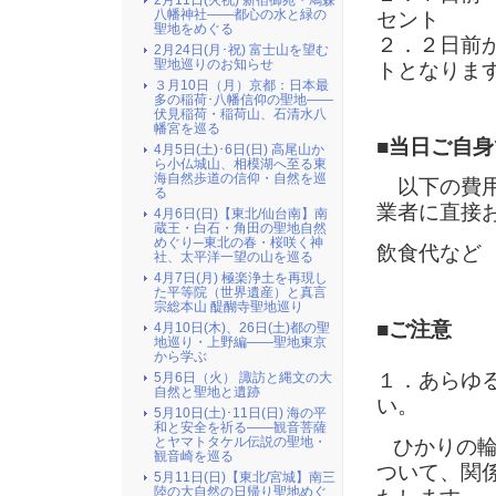
2月11日(火祝) 新宿御苑・鳩森
八幡神社――都心の水と緑の
セント
聖地をめぐる
２．２日前
2月24日(月･祝) 富士山を望む
聖地巡りのお知らせ
トとなりま
３月10日（月）京都：日本最
多の稲荷･八幡信仰の聖地――
伏見稲荷・稲荷山、石清水八
幡宮を巡る
■当日ご自
4月5日(土)･6日(日) 高尾山か
ら小仏城山、相模湖へ至る東
海自然歩道の信仰・自然を巡
以下の費用
る
業者に直接
4月6日(日)【東北/仙台南】南
蔵王・白石・角田の聖地自然
めぐり─東北の春・桜咲く神
飲食代など
社、太平洋一望の山を巡る
4月7日(月) 極楽浄土を再現し
た平等院（世界遺産）と真言
宗総本山 醍醐寺聖地巡り
■ご注意
4月10日(木)、26日(土)都の聖
地巡り・上野編――聖地東京
から学ぶ
１．あらゆ
5月6日（火） 諏訪と縄文の大
自然と聖地と遺跡
い。
5月10日(土)･11日(日) 海の平
和と安全を祈る――観音菩薩
とヤマトタケル伝説の聖地・
ひかりの輪
観音崎を巡る
ついて、関
5月11日(日)【東北/宮城】南三
陸の大自然の日帰り聖地めぐ