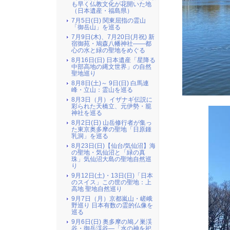
も早く仏教文化が花開いた地
（日本遺産・福島県）
7月5日(日) 関東屈指の霊山
「御岳山」を巡る
7月9日(木)、7月20日(月祝) 新
宿御苑・鳩森八幡神社――都
心の水と緑の聖地をめぐる
8月16日(日) 日本遺産「星降る
中部高地の縄文世界」の自然
聖地巡り
8月8日(土)～ 9日(日) 白馬連
峰・立山：霊山を巡る
8月3日（月）イザナギ伝説に
彩られた天橋立、元伊勢・籠
神社を巡る
8月2日(日) 山岳修行者が集っ
た東京奥多摩の聖地「日原鍾
乳洞」を巡る
8月23日(日)【仙台/気仙沼】海
の聖地・気仙沼と「緑の真
珠」気仙沼大島の聖地自然巡
り
9月12日(土)・13日(日)「日本
のスイス」この世の聖地：上
高地 聖地自然巡り
9月7日（月）京都嵐山・嵯峨
野巡り 日本有数の霊的仏像を
巡る
9月6日(日) 奥多摩の鳩ノ巣渓
谷・御岳渓谷―「水の神を祀