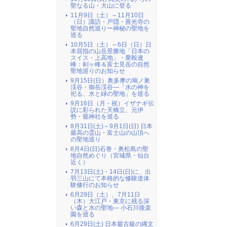
聖なる山・大山に登る
11月9日（土）～11月10日
（日）諏訪・戸隠・善光寺の
聖地自然巡りー神秘の聖地を
巡る
10月5日（土）～6日（日）日
本屈指の山岳景勝地「日本の
スイス・上高地」・乗鞍連
峰：剣ヶ峰＆富士見岳の自然
聖地巡りのお知らせ
9月15日(日）奥多摩の鳩ノ巣
渓谷・御岳渓谷―「水の神を
祀る、水と緑の聖地」を巡る
9月16日（月・祝）イザナギ伝
説に彩られた天橋立、元伊
勢・籠神社を巡る
8月31日(土)～9月1日(日) 日本
最高の霊山・富士山の山頂へ
の聖地巡り
8月4日(日)石巻・奥松島の聖
地自然めぐり（宮城県・仙台
近く）
7月13日(土)・14日(日)に、出
羽三山にて本格的な修験道体
験修行のお知らせ
6月29日（土）、7月11日
（木）大江戸・東京に残る深
い森と水の聖地― 小石川後楽
園を巡る
6月29日(土) 日本最古級の縄文