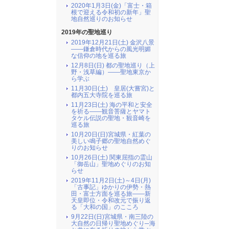
2020年1月3日(金)「富士・箱
根で迎える令和初の新年」聖
地自然巡りのお知らせ
2019年の聖地巡り
2019年12月21日(土) 金沢八景
――鎌倉時代からの風光明媚
な信仰の地を巡る旅
12月8日(日) 都の聖地巡り（上
野・浅草編）――聖地東京か
ら学ぶ
11月30日(土) 皇居(大嘗宮)と
都内五大寺院を巡る旅
11月23日(土) 海の平和と安全
を祈る――観音菩薩とヤマト
タケル伝説の聖地・観音崎を
巡る旅
10月20日(日)宮城県・紅葉の
美しい鳴子郷の聖地自然めぐ
りのお知らせ
10月26日(土) 関東屈指の霊山
「御岳山」聖地めぐりのお知
らせ
2019年11月2日(土)～4日(月)
「古事記」ゆかりの伊勢・熱
田・富士方面を巡る旅――新
天皇即位・令和改元で振り返
る「大和の国」のこころ
9月22日(日)宮城県・南三陸の
大自然の日帰り聖地めぐり─海