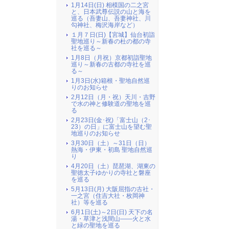
1月14日(日) 相模国の二之宮
と、日本武尊伝説の山と海を
巡る（吾妻山、吾妻神社、川
勾神社、梅沢海岸など）
１月７日(日)【宮城】仙台初詣
聖地巡り～新春の杜の都の寺
社を巡る～
1月8日（月祝）京都初詣聖地
巡り～新春の古都の寺社を巡
る～
1月3日(水)箱根・聖地自然巡
りのお知らせ
2月12日（月・祝）天川・吉野
で水の神と修験道の聖地を巡
る
2月23日(金･祝)「富士山（2･
23）の日」に富士山を望む聖
地巡りのお知らせ
3月30日（土）～31日（日）
熱海・伊東・初島 聖地自然巡
り
4月20日（土）琵琶湖、湖東の
聖徳太子ゆかりの寺社と磐座
を巡る
5月13日(月) 大阪屈指の古社・
一之宮（住吉大社・枚岡神
社）等を巡る
6月1日(土)～2日(日) 天下の名
湯・草津と浅間山――火と水
と緑の聖地を巡る