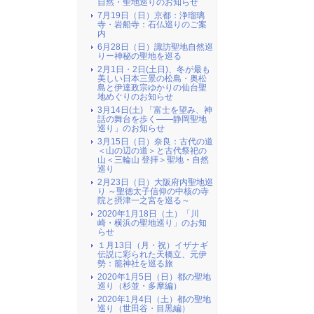
自然・聖地巡りのお知らせ
7月19日（日）京都：浄瑠璃
寺・岩船寺：石仏巡りのご案
内
6月28日（日）諏訪聖地自然巡
りー神秘の聖地を巡る
2月1日・2日(土日)、冬が最も
美しい日本三景の松島・奥松
島と伊達政宗ゆかりの仙台聖
地めぐりのお知らせ
3月14日(土) 「富士を望み、神
話の舞台を歩く――静岡聖地
巡り」のお知らせ
3月15日（日）奈良：古代の道
＜山の辺の道＞と古代祭祀の
山＜三輪山 登拝＞聖地・自然
巡り
2月23日（日）大阪府内聖地巡
り ～聖徳太子信仰の中核の寺
院と摂津一之宮を巡る～
2020年1月18日（土）「川
崎・横浜の聖地巡り」のお知
らせ
１月13日（月・祝）イザナギ
伝説に彩られた天橋立、元伊
勢：籠神社を巡る旅
2020年1月5日（日）都の聖地
巡り（杉並・多摩編）
2020年1月4日（土）都の聖地
巡り（世田谷・目黒編）