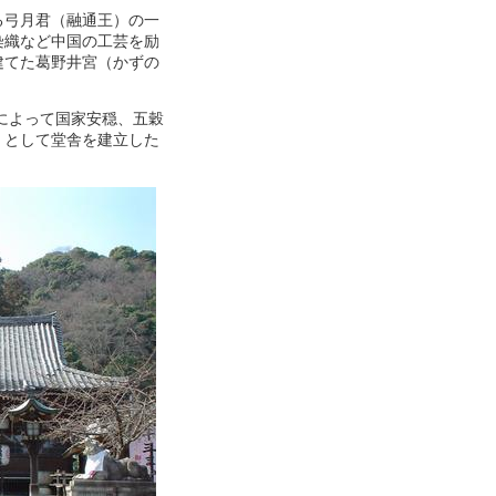
る弓月君（融通王）の一
染織など中国の工芸を励
建てた葛野井宮（かずの
願によって国家安穏、五穀
）として堂舎を建立した