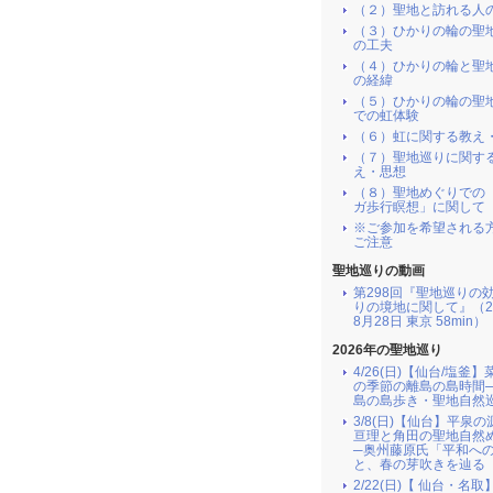
（２）聖地と訪れる人
（３）ひかりの輪の聖
の工夫
（４）ひかりの輪と聖
の経緯
（５）ひかりの輪の聖
での虹体験
（６）虹に関する教え
（７）聖地巡りに関す
え・思想
（８）聖地めぐりでの
ガ歩行瞑想」に関して
※ご参加を希望される
ご注意
聖地巡りの動画
第298回『聖地巡りの
りの境地に関して』（2
8月28日 東京 58min）
2026年の聖地巡り
4/26(日)【仙台/塩釜
の季節の離島の島時間
島の島歩き・聖地自然
3/8(日)【仙台】平泉
亘理と角田の聖地自然
─奥州藤原氏「平和へ
と、春の芽吹きを辿る
2/22(日)【 仙台・名