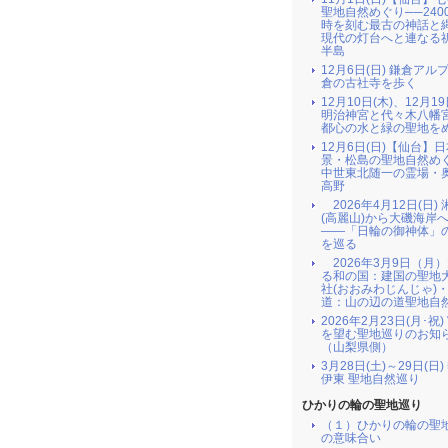
聖地自然めぐり──240
時を刻む最古の神話と
現代の灯台へと連なる
半島
12月6日(日) 鎌倉アル
倉の古社寺を歩く
12月10日(木)、12月19
明治神宮と代々木八幡
都心の水と緑の聖地を
12月6日(日)【仙台】
景・松島の聖地自然め
中世東北随一の霊場・
高野
2026年4月12日(日)
(高麗山)から大磯海岸
――「日輪の御神体」
を巡る
2026年3月9日（月
る和の国：建国の聖地
社(おおみわじんじゃ)
道：山の辺の道聖地自
2026年2月23日(月･祝
を望む聖地巡りのお知
（山梨県側）
3月28日(土)～29日(日
伊東 聖地自然巡り
ひかりの輪の聖地巡り
（１）ひかりの輪の聖
の意味合い