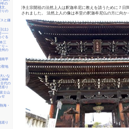
0年の
縄文、
浄土宗開祖の法然上人は釈迦牟尼に教えを請うために７日
祈りの
されました。 法然上人の像は本堂の釈迦牟尼仏の方に向か
プスと鎌
日(土)
宮――
めぐる
日本三
ぐり～
奥州の
 湘南平
へ
の聖地
）大いな
大神神
・古代の
然巡り
) 富士山
らせ
) 熱海・
地巡り