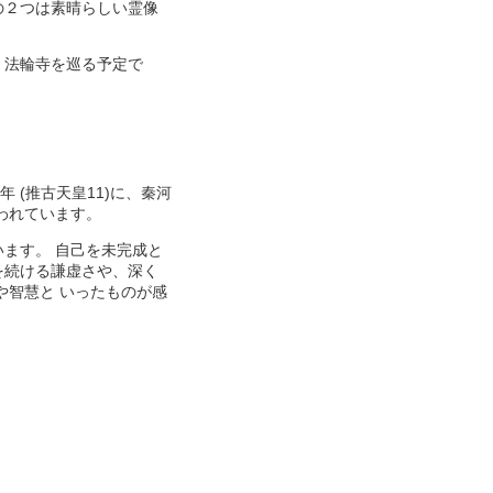
の２つは素晴らしい霊像
、法輪寺を巡る予定で
 (推古天皇11)に、秦河
われています。
ます。 自己を未完成と
を続ける謙虚さや、深く
や智慧と いったものが感