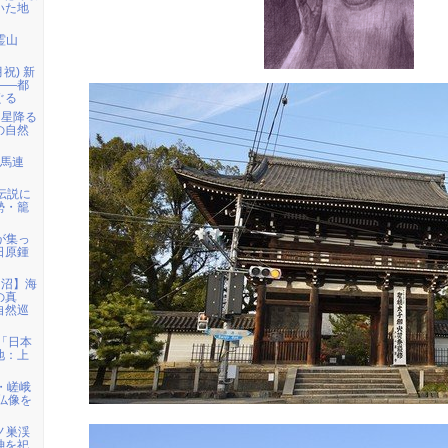
いた地
霊山
月祝) 新
――都
ぐる
「星降る
の自然
白馬連
伝説に
勢・籠
者が集っ
日原鍾
仙沼】海
の真
自然巡
)「日本
地：上
・嵯峨
仏像を
鳩ノ巣渓
神を祀