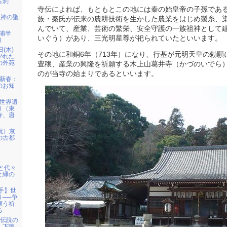
古刹
寺伝によれば、もともとこの地には秦の始皇帝の子孫であ
龍神の聖
族・秦氏が伝来の農耕技術を生かした農業をはじめ製糸、
んでいて、産業、芸術の繁栄、安全守護の一族祖神として
三浦半
いぐう）があり、三光明星尊が祀られていたといいます。
り
日(木)
その地に和銅6年（713年）になり、行基が元明天皇の勅
がれた
の外苑
豊穣、産業の興隆を祈願する木上山葛井寺（かづのいでら
のが当寺の始まりであるといいます。
）新春：
のお知
）世界遺
り（東
寺、唐
祝）京
の古都
宮と代々
と緑の
岩手】世
り──争
願う祈
る
姫伝説の
・下鴨