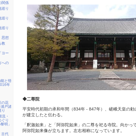
の関係
地巡り
地巡り
地巡り
・思想
る教
「ヨー
方への
効能と悟
016年
◆二尊院
】菜の花
─浦戸諸
平安時代初期の承和年間（834年 - 847年）、嵯峨天皇の
巡り
が建立したと伝わる。
の源流・
めぐり
の黎明」
「釈迦如来」と「阿弥陀如来」の二尊を祀る寺院。向かっ
阿弥陀如来像が立ちます。左右相称になっています。
取】古代