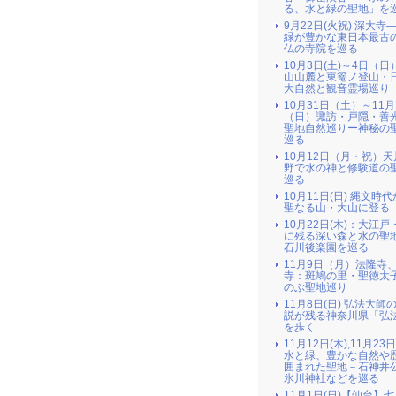
る、水と緑の聖地」を
9月22日(火祝) 深大寺
緑が豊かな東日本最古
仏の寺院を巡る
10月3日(土)～4日（日
山山麓と東篭ノ登山・
大自然と観音霊場巡り
10月31日（土）～11月
（日）諏訪・戸隠・善
聖地自然巡りー神秘の
巡る
10月12日（月・祝）
野で水の神と修験道の
巡る
10月11日(日) 縄文時
聖なる山・大山に登る
10月22日(木)：大江戸
に残る深い森と水の聖地
石川後楽園を巡る
11月9日（月）法隆寺
寺：斑鳩の里・聖徳太
のぶ聖地巡り
11月8日(日) 弘法大師
説が残る神奈川県「弘
を歩く
11月12日(木),11月23
水と緑、豊かな自然や
囲まれた聖地－石神井
氷川神社などを巡る
11月1日(日)【仙台】