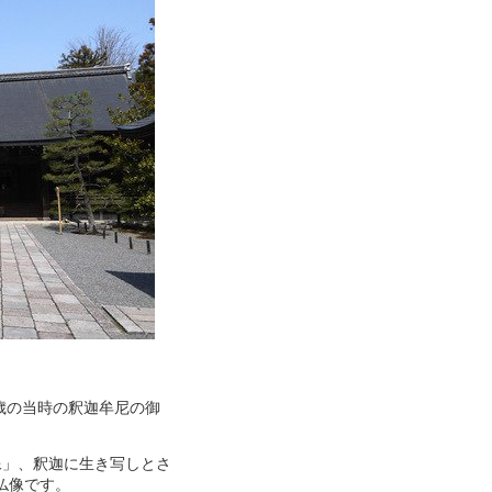
歳の当時の釈迦牟尼の御
迦像」、釈迦に生き写しとさ
仏像です。