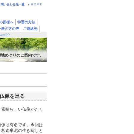
お問い合わせ先一覧
ＨＯＭＥ
の皆様へ
学習の方法
一般の方の声
ご連絡先
本の紹介
聖地めぐりのご案内です。
的仏像を巡る
、素晴らしい仏像がたく
惟像は有名です。今回は
、釈迦牟尼の生き写しと