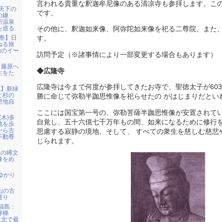
言われる貴重な釈迦牟尼像のある清凉寺も参拝します。こ
「天下の
です。
の鎌
所温泉
を巡る
その他に、釈迦如来像、阿弥陀如来像を祀る二尊院、また
花巻】日
す。
ねる旅
治のイー
訪問予定（※諸事情により一部変更する場合もあります）
ら藤原へ
◆広隆寺
生をた
広隆寺は今まで何度が参拝してきたお寺で、聖徳太子が603年
城】新緑
と杉の
勝に命じて弥勒半跏思惟像を祀らせたの がはじまりだとい
聖地自
ここには国宝第一号の、弥勒菩薩半跏思惟像が安置されてい
(木)多
自覚し、五十六億七千万年もの間、如来になるために修行
地を歩
から古
思慮する寂静の境地、そして、 すべての衆生を慈しむ慈悲
不動尊
じられます。
級の縄文
峰をめ
ゆかり
甲山の古
巡り
)福島：
磐梯
東北で最