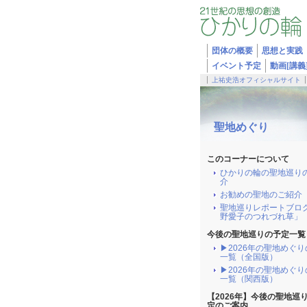
団体の概要
思想と実践
イベント予定
動画[講義
上祐史浩オフィシャルサイト
聖地めぐり
このコーナーについて
ひかりの輪の聖地巡り
介
お勧めの聖地のご紹介
聖地巡りレポートブロ
野愛子のつれづれ草」
今後の聖地巡りの予定一覧
▶2026年の聖地めぐ
一覧（全国版）
▶2026年の聖地めぐ
一覧（関西版）
【2026年】今後の聖地巡
定のご案内