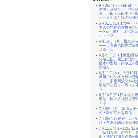
6月6日(土)～7日(日) 
名湯」草津と、「信州
倉」上田・塩田平・別
――火と水と緑の聖地
5月31日(日)【岩手・
本人の精神の古層を訪
─巨石・古社・宮沢賢
ハトーブ
6月15日（月）飛鳥か
――日本古代国家の誕
どる一日
6月21日(日)【東北/宮
の蔵王山、蔵王伏流水
巨木の聖地・南蔵王の
然巡り
6月11日(木) 、6月18日
摩川沿いの水と緑の聖
く――多摩川浅間神社
墳地帯を経て、等々力
へ
6月14日(日) 日本最古
聖地・比々多神社と聖
ぐる
7月6日（月）聖徳太子
の大阪の寺社を巡る
7月6日(月) 神戸・六
社・自然を訪ねる聖地
7月11日(土)～12日(日
「仏都会津」の寺社・
山・猪苗代湖を巡る─