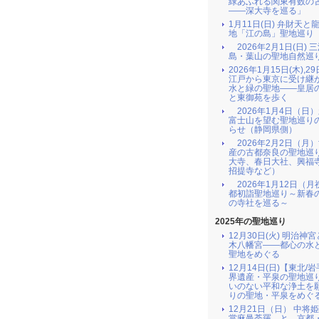
緑あふれる関東有数の
――深大寺を巡る」
1月11日(日) 弁財天と
地「江の島」聖地巡り
2026年2月1日(日) 
島・葉山の聖地自然巡
2026年1月15日(木),29
江戸から東京に受け継
水と緑の聖地――皇居
と東御苑を歩く
2026年1月4日（日
富士山を望む聖地巡り
らせ（静岡県側）
2026年2月2日（月
産の古都奈良の聖地巡
大寺、春日大社、興福
招提寺など）
2026年1月12日（月
都初詣聖地巡り～新春
の寺社を巡る～
2025年の聖地巡り
12月30日(火) 明治神
木八幡宮――都心の水
聖地をめぐる
12月14日(日)【東北/
界遺産・平泉の聖地巡
いのない平和な浄土を
りの聖地・平泉をめぐ
12月21日（日） 中将
當麻曼荼羅 と 京都