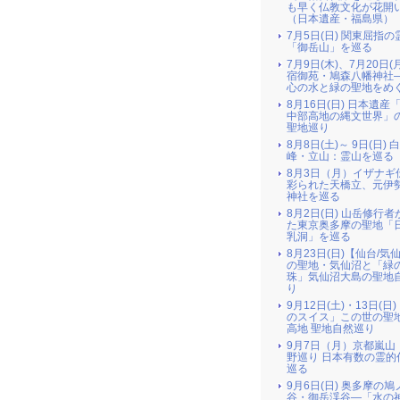
も早く仏教文化が花開
（日本遺産・福島県）
7月5日(日) 関東屈指の
「御岳山」を巡る
7月9日(木)、7月20日(
宿御苑・鳩森八幡神社
心の水と緑の聖地をめ
8月16日(日) 日本遺産
中部高地の縄文世界」
聖地巡り
8月8日(土)～ 9日(日) 
峰・立山：霊山を巡る
8月3日（月）イザナギ
彩られた天橋立、元伊
神社を巡る
8月2日(日) 山岳修行
た東京奥多摩の聖地「
乳洞」を巡る
8月23日(日)【仙台/気
の聖地・気仙沼と「緑
珠」気仙沼大島の聖地
り
9月12日(土)・13日(日
のスイス」この世の聖
高地 聖地自然巡り
9月7日（月）京都嵐山
野巡り 日本有数の霊的
巡る
9月6日(日) 奥多摩の
谷・御岳渓谷―「水の