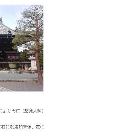
勅により円仁（慈覚大師）
て右に釈迦如来像、左に