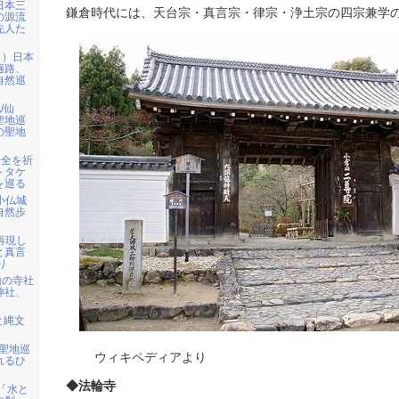
日本三
鎌倉時代には、天台宗・真言宗・律宗・浄土宗の四宗兼学
の源流
先人た
日）日本
遍路、
自然巡
/仙
聖地巡
の聖地
安全を祈
トタケ
を巡る
ら小仏城
自然歩
を再現し
と真言
り
山の寺社
神社、
と縄文
・聖地巡
ウィキペディアより
れるひ
◆法輪寺
)「水と