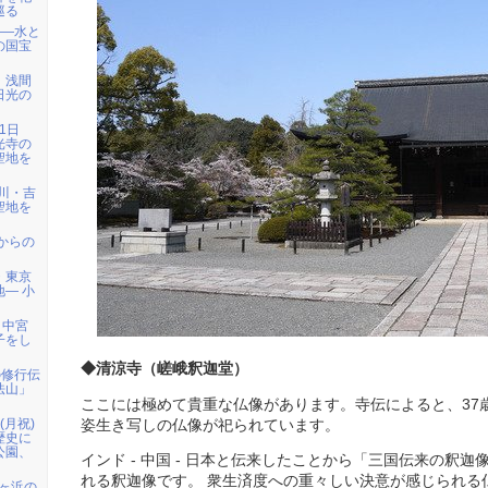
巡る
――水と
の国宝
）浅間
日光の
1日
光寺の
聖地を
天川・吉
聖地を
代からの
・東京
― 小
、中宮
子をし
◆清涼寺（嵯峨釈迦堂）
の修行伝
法山」
ここには極めて貴重な仏像があります。寺伝によると、37
日(月祝)
姿生き写しの仏像が祀られています。
歴史に
公園、
インド - 中国 - 日本と伝来したことから「三国伝来の釈
れる釈迦像です。 衆生済度への重々しい決意が感じられる
七ヶ浜の