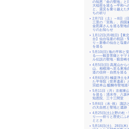
の知恵「命の聖地」と
大稲荷を巡る ─平和へ
と、震災を乗り越えた
ちの祈り
2月7日（土）～8日（
三景の「宮島」、四国
金毘羅さんを巡る聖地
りのお知らせ
1月12日(月/祝日)【東北
台】仙台塩釜の初詣・
り～新春の仙台と塩釜
を巡る
5月10(日) 海の平和と
る――観音菩薩とヤマ
ル伝説の聖地・観音崎
4月5日(日) 高尾山か
山、相模湖へ至る東海
道の信仰・自然を巡る
4月6日(月) 極楽浄土
た平等院（世界遺産）
宗総本山 醍醐寺聖地巡
5月11日（月）京都東
を巡る：清水寺、八坂
知恩院、三十三間堂
5月6日（水･祝） 諏訪
の大自然と聖地と遺跡
4月25日(土)上野の杜
り――祈りと歴史にふ
ととき
5月16日(土)、28日(木