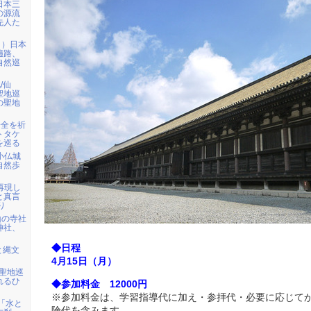
日本三
の源流
先人た
日）日本
遍路、
自然巡
/仙
聖地巡
の聖地
安全を祈
トタケ
を巡る
ら小仏城
自然歩
を再現し
と真言
り
山の寺社
神社、
◆日程
と縄文
4月15日（月）
・聖地巡
れるひ
◆参加料金 12000円
※参加料金は、学習指導代に加え・参拝代・必要に応じて
)「水と
険代を含みます。