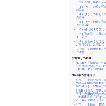
（２）聖地と訪れる人
（３）ひかりの輪の聖
の工夫
（４）ひかりの輪と聖
の経緯
（５）ひかりの輪の聖
での虹体験
（６）虹に関する教え
（７）聖地巡りに関す
え・思想
（８）聖地めぐりでの
ガ歩行瞑想」に関して
※ご参加を希望される
ご注意
聖地巡りの動画
第298回『聖地巡りの
りの境地に関して』（2
8月28日 東京 58min）
2026年の聖地巡り
4/26(日)【仙台/塩釜
の季節の離島の島時間
島の島歩き・聖地自然
3/8(日)【仙台】平泉
亘理と角田の聖地自然
─奥州藤原氏「平和へ
と、春の芽吹きを辿る
2/22(日)【 仙台・名