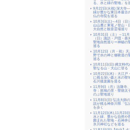
る、水と緑の聖地」を
9月22日(火祝) 深大寺
緑が豊かな東日本最古
仏の寺院を巡る
10月3日(土)～4日（日
山山麓と東篭ノ登山・
大自然と観音霊場巡り
10月31日（土）～11月
（日）諏訪・戸隠・善
聖地自然巡りー神秘の
巡る
10月12日（月・祝）
野で水の神と修験道の
巡る
10月11日(日) 縄文時
聖なる山・大山に登る
10月22日(木)：大江戸
に残る深い森と水の聖地
石川後楽園を巡る
11月9日（月）法隆寺
寺：斑鳩の里・聖徳太
のぶ聖地巡り
11月8日(日) 弘法大師
説が残る神奈川県「弘
を歩く
11月12日(木),11月23
水と緑、豊かな自然や
囲まれた聖地－石神井
氷川神社などを巡る
11月1日(日)【仙台】