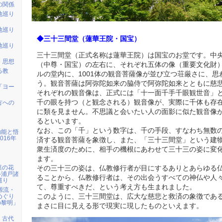
の関係
地巡り
地巡り
◆三十三間堂（蓮華王院・国宝）
地巡り
三十三間堂（正式名称は蓮華王院）は国宝のお堂です。中
・思想
（中尊・国宝）の左右に、それぞれ五体の像（重要文化財）
る教
ルの堂内に、1001体の観音菩薩像が並び立つ荘厳さに、
う。観音菩薩は阿弥陀如来の脇侍で阿弥陀如来とともに慈
「ヨー
それぞれの観音像は、正式には「十一面千手千眼観世音」
千の眼を持つ（と観念される）観音像が、実際に千体も存
方への
に類を見ません。不思議と会いたい人の面影に似た観音像
るといいます。
なお、この「千」という数字は、千の手段、すなわち無数
効能と悟
016年
済する観音菩薩を象徴し、また、「三十三間堂」という建
衆生済度のために、相手の機根にあわせて三十三の姿に変
ます。
】菜の花
その三十三の姿は、仏教修行者が目にするありとあらゆる
─浦戸諸
ることから、仏教修行者は、その出会うすべての神仏や人
巡り
て、尊重すべきだ、という考え方も生まれました。
の源流・
このように、三十三間堂は、広大な慈悲と救済の象徴であ
めぐり
の黎明」
まさに目に見える形で現実に現したものといえます。
取】古代