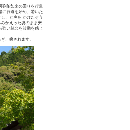
、阿弥陀如来の回りを行道
緒に行道を始め、驚いた
し」と声を かけたそう
もみかえった姿のまま安
ら強い慈悲を波動を感じ
らぎ、癒されます。