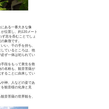
央にある一番大きな像
が位置し、約120メート
思わず息を呑むことでしょ
悲の象徴です。
といい、千の手を持ち、
在しているところは、他
が必ず一体は祀られてい
の手段をもって衆生を救
物の名称も、観音菩薩が
化することに由来してい
仏や神、人などの姿であ
々を観音様の化身と見
る観音菩薩の世界観を、