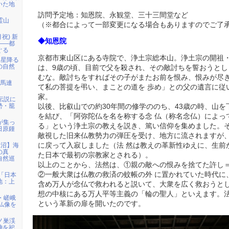
いた地
訪問予定地：知恩院、永観堂、三十三間堂など
霊山
（※都合によって一部変更になる場合もありますのでご了
月祝) 新
◆知恩院
――都
ぐる
京都市東山区にある寺院で、浄土宗総本山。浄土宗の開祖・法然
「星降る
の自然
は、9歳の頃、目前で父を殺され、その敵討ちを誓おうとし
むな。敵討ちをすればその子がまたお前を恨み、恨みが尽
白馬連
て私の菩提を弔い、まことの道を 歩め」との父の遺言に従
家。
伝説に
勢・籠
以後、比叡山での約30年間の修学ののち、43歳の時、山
を結び、「阿弥陀仏を名を称する念 仏（称名念仏）によっ
者が集っ
る」という浄土宗の教えを説き、篤い信仰を集めました。そ
日原鍾
敵視した旧来仏教勢力の弾圧を受け、地方に流されますが
に戻って入寂しました（法 然は教えの革新性ゆえに、生前
仙沼】海
の真
た日本で最初の宗教家とされる）。
自然巡
以上のことから、法然は、①親の敵への恨みを捨てた許し
②一般大衆は仏教の救済の蚊帳の外 に置かれていた時代に
)「日本
地：上
含め万人が念仏で救われると説いて、大衆を広く救おうとし
想の中核にある万人平等主義の「輪の聖人」といえます。
・嵯峨
という革新の扉を開いたのです。
仏像を
鳩ノ巣渓
神を祀