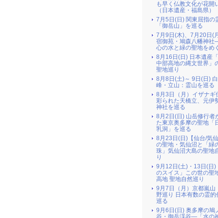
も早く仏教文化が花開
（日本遺産・福島県）
7月5日(日) 関東屈指の
「御岳山」を巡る
7月9日(木)、7月20日(
宿御苑・鳩森八幡神社
心の水と緑の聖地をめ
8月16日(日) 日本遺産
中部高地の縄文世界」
聖地巡り
8月8日(土)～ 9日(日) 
峰・立山：霊山を巡る
8月3日（月）イザナギ
彩られた天橋立、元伊
神社を巡る
8月2日(日) 山岳修行
た東京奥多摩の聖地「
乳洞」を巡る
8月23日(日)【仙台/気
の聖地・気仙沼と「緑
珠」気仙沼大島の聖地
り
9月12日(土)・13日(日
のスイス」この世の聖
高地 聖地自然巡り
9月7日（月）京都嵐山
野巡り 日本有数の霊的
巡る
9月6日(日) 奥多摩の
谷・御岳渓谷―「水の