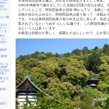
本尊阿弥陀如来立像は、みかえり阿弥陀さまとして有名。
0年の
1082年禅林寺で修行をしていた永観が日課の念仏を唱え
縄文、
祈りの
していたところ、阿弥陀如来が須弥 壇から下り、永観と一
永観が歩みを止めると、阿弥陀如来は振り返って「永観おそ
プスと鎌
です。それ以来阿弥陀如来の首の向きは元に戻らず、現在
置されているというめず らしい仏像です。この阿弥陀像か
日(土)
宮――
るという人は多くいます。
めぐる
永観堂は自然がが美しく、庭園もすばらしいので、心が安
日本三
ぐり～
奥州の
 湘南平
へ
の聖地
）大いな
大神神
・古代の
然巡り
) 富士山
らせ
) 熱海・
地巡り