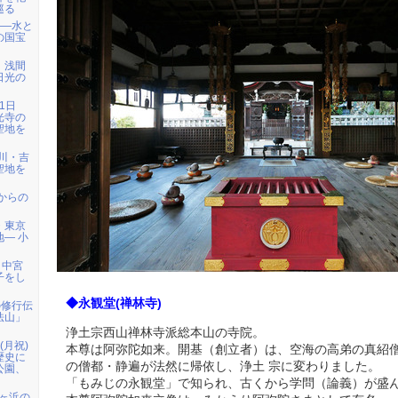
巡る
――水と
の国宝
）浅間
日光の
1日
光寺の
聖地を
天川・吉
聖地を
代からの
・東京
― 小
、中宮
子をし
◆永観堂(禅林寺)
の修行伝
法山」
浄土宗西山禅林寺派総本山の寺院。
日(月祝)
本尊は阿弥陀如来。開基（創立者）は、空海の高弟の真紹僧
歴史に
の僧都・静遍が法然に帰依し、浄土 宗に変わりました。
公園、
「もみじの永観堂」で知られ、古くから学問（論義）が盛
七ヶ浜の