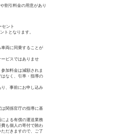
スや割引料金の用意があり
ーセント
セントとなります。
る車両に同乗することが
サービスではありませ
、参加料金は減額されま
ではなく、引率・指導の
あり、事前にお申し込み
釈は関係官庁の指導に基
両による有償の運送業務
経費も個人の寄付で賄わ
いただきますので、ご了