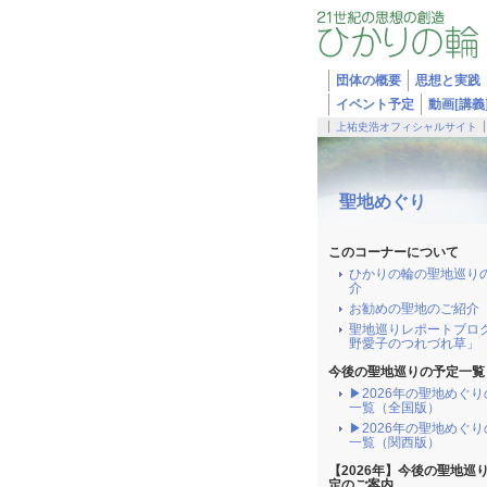
団体の概要
思想と実践
イベント予定
動画[講義
上祐史浩オフィシャルサイト
聖地めぐり
このコーナーについて
ひかりの輪の聖地巡り
介
お勧めの聖地のご紹介
聖地巡りレポートブロ
野愛子のつれづれ草」
今後の聖地巡りの予定一覧
▶2026年の聖地めぐ
一覧（全国版）
▶2026年の聖地めぐ
一覧（関西版）
【2026年】今後の聖地巡
定のご案内