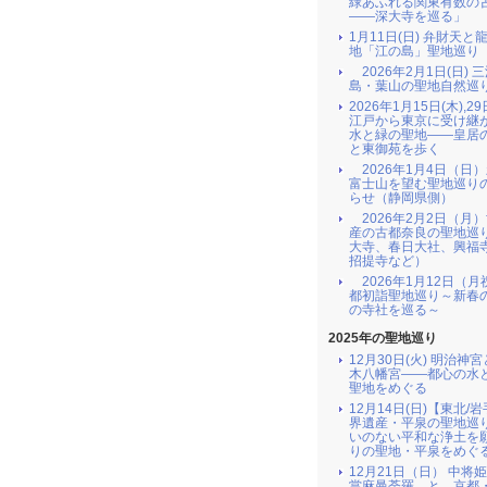
緑あふれる関東有数の
――深大寺を巡る」
1月11日(日) 弁財天と
地「江の島」聖地巡り
2026年2月1日(日) 
島・葉山の聖地自然巡
2026年1月15日(木),29
江戸から東京に受け継
水と緑の聖地――皇居
と東御苑を歩く
2026年1月4日（日
富士山を望む聖地巡り
らせ（静岡県側）
2026年2月2日（月
産の古都奈良の聖地巡
大寺、春日大社、興福
招提寺など）
2026年1月12日（月
都初詣聖地巡り～新春
の寺社を巡る～
2025年の聖地巡り
12月30日(火) 明治神
木八幡宮――都心の水
聖地をめぐる
12月14日(日)【東北/
界遺産・平泉の聖地巡
いのない平和な浄土を
りの聖地・平泉をめぐ
12月21日（日） 中将
當麻曼荼羅 と 京都