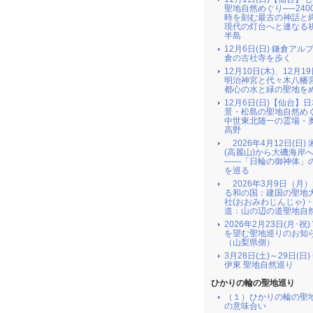
聖地自然めぐり──240
時を刻む最古の神話と
現代の灯台へと連なる
半島
12月6日(日) 鎌倉アル
倉の古社寺を歩く
12月10日(木)、12月19
明治神宮と代々木八幡
都心の水と緑の聖地を
12月6日(日)【仙台】
景・松島の聖地自然め
中世東北随一の霊場・
高野
2026年4月12日(日)
(高麗山)から大磯海岸
――「日輪の御神体」
を巡る
2026年3月9日（月
る和の国：建国の聖地
社(おおみわじんじゃ)
道：山の辺の道聖地自
2026年2月23日(月･祝
を望む聖地巡りのお知
（山梨県側）
3月28日(土)～29日(日
伊東 聖地自然巡り
ひかりの輪の聖地巡り
（１）ひかりの輪の聖
の意味合い