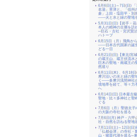
6月6日(土)～7日(日) 
名湯」草津と、「信州
倉」上田・塩田平・別
――火と水と緑の聖地
5月31日(日)【岩手・
本人の精神の古層を訪
─巨石・古社・宮沢賢
ハトーブ
6月15日（月）飛鳥か
――日本古代国家の誕
どる一日
6月21日(日)【東北/宮
の蔵王山、蔵王伏流水
巨木の聖地・南蔵王の
然巡り
6月11日(木) 、6月18日
摩川沿いの水と緑の聖
く――多摩川浅間神社
墳地帯を経て、等々力
へ
6月14日(日) 日本最古
聖地・比々多神社と聖
ぐる
7月6日（月）聖徳太子
の大阪の寺社を巡る
7月6日(月) 神戸・六
社・自然を訪ねる聖地
7月11日(土)～12日(日
「仏都会津」の寺社・
山・猪苗代湖を巡る─