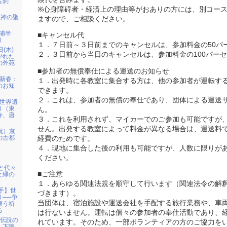
古刹
※心身障碍者・経済上の理由等がおありの方には、別コー
龍神の聖
ますので、ご相談ください。
三浦半
■キャンセル代
り
１．７日前～３日前までのキャンセルは、参加料金の50パ
日(木)
２．３日前から当日のキャンセルは、参加料金の100パー
がれた
の外苑
■参加者の無償奉仕による運送のお知らせ
）新春：
１．出発時に各教室に集合する方は、他の参加者が運転す
のお知
できます。
２．これは、参加者の無償の奉仕であり、団体による運送
）世界遺
り（東
ん。
寺、唐
３．これを利用されず、マイカーでのご参加も可能ですが
せん。出発する教室によって料金が異なる場合は、運送料
祝）京
の古都
経費のためです。
４．現地に集合した後の利用も可能ですが、人数に限りが
ください。
宮と代々
■ご注意
と緑の
１．あらゆる関連法規を順守して行います（関連法令の解
岩手】世
づきます）。
り──争
当団体は、宿泊施設や運送会社を手配する旅行業務や、車
願う祈
る
は行ないません。運転は個々の参加者の奉仕活動であり、
姫伝説の
れています。そのため、一部ボランティアの方のご協力を
・下鴨