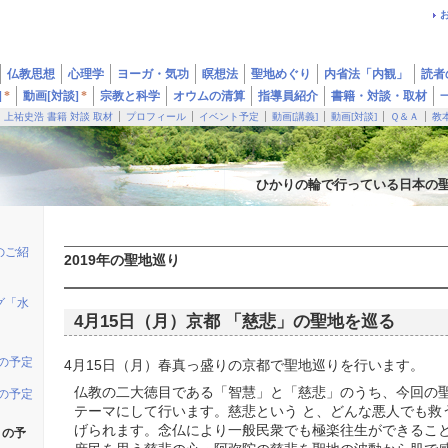
仏教思想
心理学
ヨーガ・気功
瞑想法
聖地めぐり
内省法「内観」
読者
]
*
動画[対談]
*
宗教と科学
オウムの清算
指導員紹介
書籍・対談・取材
上祐史浩 書籍 対談 取材
プロフィール
イベント予定
動画[講義]
動画[対談]
Ｑ＆Ａ
教
ひかりの輪で行っている日本の
のご紹
2019年の聖地巡り
グ「水
4月15日（月）京都 「慈悲」の聖地を巡る
りの予定
4月15日（月）春真っ盛りの京都で聖地巡りを行います。
仏教の二大徳目である「智慧」と「慈悲」のうち、今回の
りの予定
テーマにして行います。慈悲という と、どんな悪人でも救
げられます。念仏により一般民衆でも極楽往生ができること
りの予