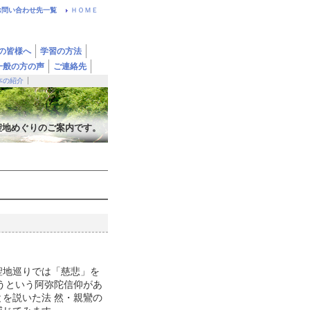
お問い合わせ先一覧
ＨＯＭＥ
の皆様へ
学習の方法
一般の方の声
ご連絡先
本の紹介
聖地めぐりのご案内です。
聖地巡りでは「慈悲」を
うという阿弥陀信仰があ
を説いた法 然・親鸞の