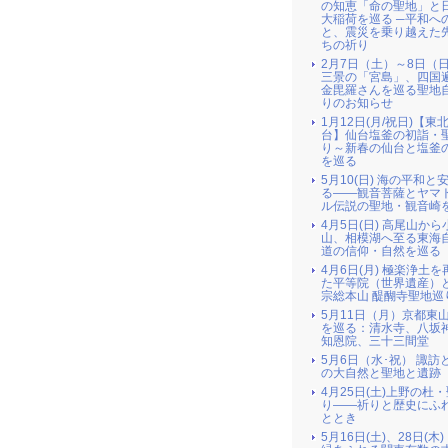
の知恵「命の聖地」と
大稲荷を巡る ─平和へ
と、震災を乗り越えた
ちの祈り
2月7日（土）～8日（
三景の「宮島」、四国
金毘羅さんを巡る聖地
りのお知らせ
1月12日(月/祝日)【東北
台】仙台塩釜の初詣・
り～新春の仙台と塩釜
を巡る
5月10(日) 海の平和と
る――観音菩薩とヤマ
ル伝説の聖地・観音崎
4月5日(日) 高尾山か
山、相模湖へ至る東海
道の信仰・自然を巡る
4月6日(月) 極楽浄土
た平等院（世界遺産）
宗総本山 醍醐寺聖地巡
5月11日（月）京都東
を巡る：清水寺、八坂
知恩院、三十三間堂
5月6日（水･祝） 諏訪
の大自然と聖地と遺跡
4月25日(土)上野の杜
り――祈りと歴史にふ
ととき
5月16日(土)、28日(木