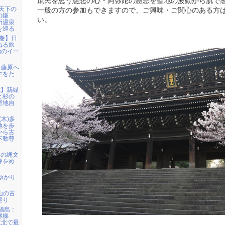
庶民を思う慈悲の心・阿弥陀の慈悲を聖地の波動から肌で
「天下の
一般の方の参加もできますので、ご興味・ご関心のある方
の鎌
い。
所温泉
を巡る
花巻】日
ねる旅
治のイー
ら藤原へ
生をた
城】新緑
と杉の
聖地自
(木)多
地を歩
から古
不動尊
級の縄文
峰をめ
ゆかり
甲山の古
巡り
)福島：
磐梯
東北で最