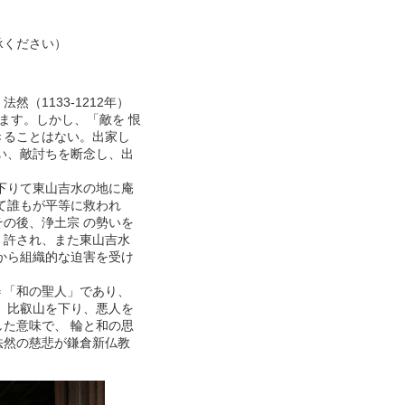
承ください）
（1133-1212年）
ます。しかし、「敵を 恨
きることはない。出家し
い、敵討ちを断念し、出
を下りて東山吉水の地に庵
て誰もが平等に救われ
の後、浄土宗 の勢いを
、許され、また東山吉水
から組織的な迫害を受け
＝「和の聖人」であり、
、比叡山を下り、悪人を
た意味で、 輪と和の思
法然の慈悲が鎌倉新仏教