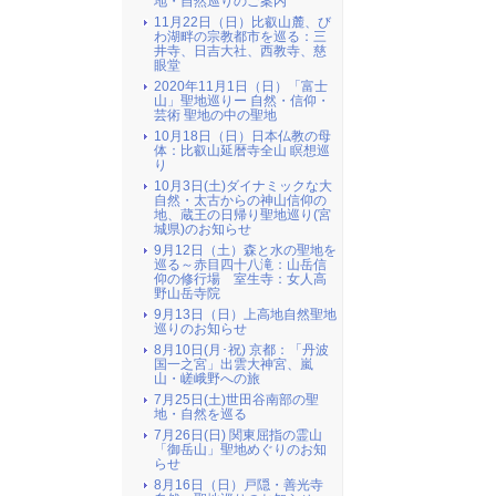
地・自然巡りのご案内
11月22日（日）比叡山麓、び
わ湖畔の宗教都市を巡る：三
井寺、日吉大社、西教寺、慈
眼堂
2020年11月1日（日）「富士
山」聖地巡りー 自然・信仰・
芸術 聖地の中の聖地
10月18日（日）日本仏教の母
体：比叡山延暦寺全山 瞑想巡
り
10月3日(土)ダイナミックな大
自然・太古からの神山信仰の
地、蔵王の日帰り聖地巡り(宮
城県)のお知らせ
9月12日（土）森と水の聖地を
巡る～赤目四十八滝：山岳信
仰の修行場 室生寺：女人高
野山岳寺院
9月13日（日）上高地自然聖地
巡りのお知らせ
8月10日(月･祝) 京都：「丹波
国一之宮」出雲大神宮、嵐
山・嵯峨野への旅
7月25日(土)世田谷南部の聖
地・自然を巡る
7月26日(日) 関東屈指の霊山
「御岳山」聖地めぐりのお知
らせ
8月16日（日）戸隠・善光寺