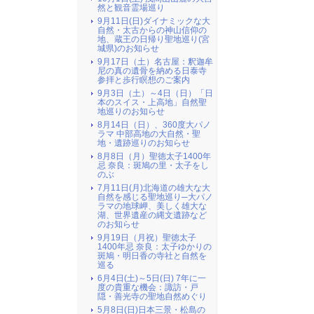
然と観音霊場巡り
9月11日(日)ダイナミックな大
自然・太古からの神山信仰の
地、蔵王の日帰り聖地巡り(宮
城県)のお知らせ
9月17日（土）名古屋：釈迦牟
尼の真の遺骨を納める日泰寺
参拝と歩行瞑想のご案内
9月3日（土）～4日（日）「日
本のスイス・上高地」自然聖
地巡りのお知らせ
8月14日（日）、360度大パノ
ラマ 中部高地の大自然・聖
地・遺跡巡りのお知らせ
8月8日（月）聖徳太子1400年
忌 奈良：斑鳩の里・太子をし
のぶ
7月11日(月)北海道の雄大な大
自然を感じる聖地巡り─大パノ
ラマの地球岬、美しく雄大な
湖、世界遺産の縄文遺跡など
のお知らせ
9月19日（月祝）聖徳太子
1400年忌 奈良：太子ゆかりの
斑鳩・明日香の寺社と自然を
巡る
6月4日(土)～5日(日) 7年に一
度の貴重な機会：諏訪・戸
隠・善光寺の聖地自然めぐり
5月8日(日)日本三景・松島の