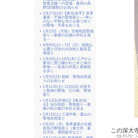
世東北随一の霊場・奥州の高
野(宮城県)のお知らせ
2月17日(月)【東北/岩手】世界
遺産・平泉の聖地巡り──争い
のない平和な浄土を願う祈り
の聖地・平泉をめぐる
1月13日（月祝）京都初詣聖地
巡り～新春の古都の寺社を巡
る～
9月6日(土)～7日（日）浅間山
山麓と日光の大自然と観音霊
場巡り
1月4日(土),16日(木) 江戸から
東京に受け継がれた水と緑の
聖地――皇居の外苑と東御苑
を歩く
1月5日(日) 箱根・聖地自然巡
りのお知らせ
1月11日(土)･12日(日) 弁財天
と龍神の聖地「江の島」聖地
巡り
1月13日(月/祝日)【東北/仙
台】仙台初詣・聖地巡り～新
春の杜の都の寺社を巡る
2月1日(土) 三浦半島・葉山の
聖地自然巡り
2月3日（月）世界遺産の古都
奈良の聖地巡り（東大寺、春
この深大
日大社、唐招提寺など）
がん
ざん
だい