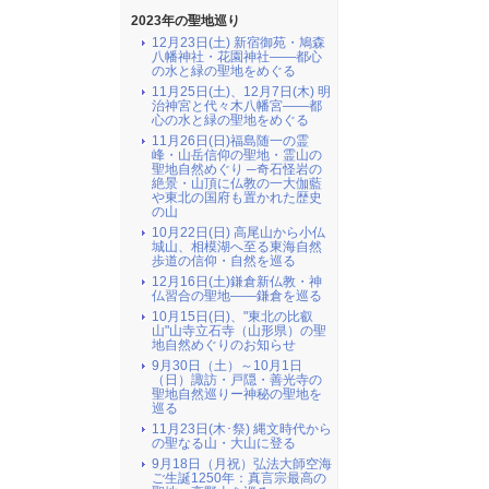
2023年の聖地巡り
12月23日(土) 新宿御苑・鳩森
八幡神社・花園神社――都心
の水と緑の聖地をめぐる
11月25日(土)、12月7日(木) 明
治神宮と代々木八幡宮――都
心の水と緑の聖地をめぐる
11月26日(日)福島随一の霊
峰・山岳信仰の聖地・霊山の
聖地自然めぐり ─奇石怪岩の
絶景・山頂に仏教の一大伽藍
や東北の国府も置かれた歴史
の山
10月22日(日) 高尾山から小仏
城山、相模湖へ至る東海自然
歩道の信仰・自然を巡る
12月16日(土)鎌倉新仏教・神
仏習合の聖地――鎌倉を巡る
10月15日(日)、"東北の比叡
山"山寺立石寺（山形県）の聖
地自然めぐりのお知らせ
9月30日（土）～10月1日
（日）諏訪・戸隠・善光寺の
聖地自然巡りー神秘の聖地を
巡る
11月23日(木･祭) 縄文時代から
の聖なる山・大山に登る
9月18日（月祝）弘法大師空海
ご生誕1250年：真言宗最高の