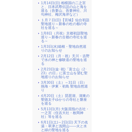
1月14日(日) 相模国の二之宮
と、日本武尊伝説の山と海を
巡る（吾妻山、吾妻神社、川
勾神社、梅沢海岸など）
１月７日(日)【宮城】仙台初詣
聖地巡り～新春の杜の都の寺
社を巡る～
1月8日（月祝）京都初詣聖地
巡り～新春の古都の寺社を巡
る～
1月3日(水)箱根・聖地自然巡
りのお知らせ
2月12日（月・祝）天川・吉野
で水の神と修験道の聖地を巡
る
2月23日(金･祝)「富士山（2･
23）の日」に富士山を望む聖
地巡りのお知らせ
3月30日（土）～31日（日）
熱海・伊東・初島 聖地自然巡
り
4月20日（土）琵琶湖、湖東の
聖徳太子ゆかりの寺社と磐座
を巡る
5月13日(月) 大阪屈指の古社・
一之宮（住吉大社・枚岡神
社）等を巡る
6月1日(土)～2日(日) 天下の名
湯・草津と浅間山――火と水
と緑の聖地を巡る