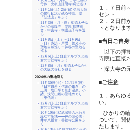
10月13日（月祝）日本仏教の
母体：比叡山延暦寺 瞑想巡り
１．７日前
11月1日(土)･2日(日) 弘法大師
セント
の修行伝説が残る神奈川県
「弘法山」を歩く
２．２日前
11月3日（月・祝）聖徳太子ゆ
かりの法隆寺：夢殿 救世観
トとなりま
音・中宮寺・朝護孫子寺を巡
る
11月8日（土）～11月9日
■当日ご自
（日）諏訪・戸隠・善光寺の
聖地自然巡りー神秘の聖地を
以下の拝観
巡る
12月6日(土) 鎌倉アルプスと鎌
寺院に直接
倉の古社寺を歩く
12月8日（月）聖徳太子ゆかり
・深大寺の元
の大阪の寺社を巡る
2024年の聖地巡り
■ご注意
11月30日(土)～12月1日(日)
「日本遺産・信州の鎌倉」の
上田・塩田平と別所温泉、小
諸、浅間山麓の聖地めぐり
１．あらゆ
（東信州）
い。
12月7日(土) 鎌倉アルプスと鎌
倉の古社寺を歩く
ひかりの輪
10月10日(木)武蔵野の水わき
緑なす聖地――井の頭公園・
ついて、関
井草八幡宮・善福寺公園を歩
く
たします。
10月13日(日) 縄文時代からの