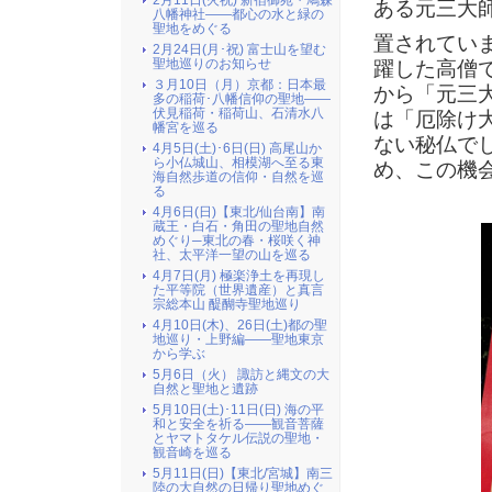
2月11日(火祝) 新宿御苑・鳩森
ある
元
三
大
八幡神社――都心の水と緑の
聖地をめぐる
置されてい
2月24日(月･祝) 富士山を望む
聖地巡りのお知らせ
躍した高僧
３月10日（月）京都：日本最
から「元三
多の稲荷･八幡信仰の聖地――
伏見稲荷・稲荷山、石清水八
は「厄除け
幡宮を巡る
ない秘仏でし
4月5日(土)･6日(日) 高尾山か
ら小仏城山、相模湖へ至る東
め、この機
海自然歩道の信仰・自然を巡
る
4月6日(日)【東北/仙台南】南
蔵王・白石・角田の聖地自然
めぐり─東北の春・桜咲く神
社、太平洋一望の山を巡る
4月7日(月) 極楽浄土を再現し
た平等院（世界遺産）と真言
宗総本山 醍醐寺聖地巡り
4月10日(木)、26日(土)都の聖
地巡り・上野編――聖地東京
から学ぶ
5月6日（火） 諏訪と縄文の大
自然と聖地と遺跡
5月10日(土)･11日(日) 海の平
和と安全を祈る――観音菩薩
とヤマトタケル伝説の聖地・
観音崎を巡る
5月11日(日)【東北/宮城】南三
陸の大自然の日帰り聖地めぐ