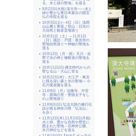
る、水と緑の聖地」を巡る
9月22日(火祝) 深大寺――水と
緑が豊かな東日本最古の国宝
仏の寺院を巡る
10月3日(土)～4日（日）浅間
山山麓と東篭ノ登山・日光の
大自然と観音霊場巡り
10月31日（土）～11月1日
（日）諏訪・戸隠・善光寺の
聖地自然巡りー神秘の聖地を
巡る
10月12日（月・祝）天川・吉
野で水の神と修験道の聖地を
巡る
10月11日(日) 縄文時代からの
聖なる山・大山に登る
10月22日(木)：大江戸・東京
に残る深い森と水の聖地― 小
石川後楽園を巡る
11月9日（月）法隆寺、中宮
寺：斑鳩の里・聖徳太子をし
のぶ聖地巡り
11月8日(日) 弘法大師の修行伝
説が残る神奈川県「弘法山」
を歩く
11月12日(木),11月23日(月祝)
水と緑、豊かな自然や歴史に
囲まれた聖地－石神井公園、
氷川神社などを巡る
11月1日(日)【仙台】七ヶ浜の