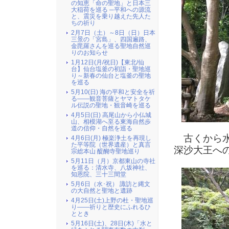
の知恵「命の聖地」と日本三
大稲荷を巡る ─平和への源流
と、震災を乗り越えた先人た
ちの祈り
2月7日（土）～8日（日）日本
三景の「宮島」、四国遍路、
金毘羅さんを巡る聖地自然巡
りのお知らせ
1月12日(月/祝日)【東北/仙
台】仙台塩釜の初詣・聖地巡
り～新春の仙台と塩釜の聖地
を巡る
5月10(日) 海の平和と安全を祈
る――観音菩薩とヤマトタケ
ル伝説の聖地・観音崎を巡る
4月5日(日) 高尾山から小仏城
山、相模湖へ至る東海自然歩
道の信仰・自然を巡る
古くから水
4月6日(月) 極楽浄土を再現し
た平等院（世界遺産）と真言
深沙大王へ
宗総本山 醍醐寺聖地巡り
5月11日（月）京都東山の寺社
を巡る：清水寺、八坂神社、
知恩院、三十三間堂
5月6日（水･祝） 諏訪と縄文
の大自然と聖地と遺跡
4月25日(土)上野の杜・聖地巡
り――祈りと歴史にふれるひ
ととき
5月16日(土)、28日(木)「水と