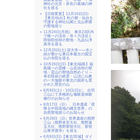
神社の元宮：奈良の葛城の神
社を巡る
【日程変更】11月16日(日)
【東北/仙台】杜の都・仙台を
守護する神社仏閣と北山界隈
の聖地巡り
11月24日(月祝)、 東京23区内
で唯一の渓谷・等々力渓谷と
阿弥陀信仰の聖地・九品仏浄
真寺を巡る
12月20日(土) 深大寺――水と
緑が豊かな東日本最古の国宝
仏の寺院を巡る
10月26日(日)【東北/福島】福
島随一の霊峰・山岳信仰の聖
地・霊山の聖地自然めぐり ─
奇石怪岩の絶景・山頂に仏教
の一大伽藍や東北の国府も置
かれた歴史の山
8月9日(土)・10日(日)に、出羽
三山にて本格的な修験道体験
修行のお知らせ
8月17日（日）、日本遺産「星
降る中部高地の縄文世界」の
自然聖地巡りのお知らせ
6月29日（日）世界遺産の熊野
三山（熊野本宮大社、熊野速
玉大社、熊野那智大社、那智
山青岸渡寺）を巡る
6月8日(日)【東北/宮城】ダイ