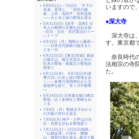
6月6日(土)～7日(日) 「天下の
いますので
名湯」草津と、「信州の鎌
倉」上田・塩田平・別所温泉
――火と水と緑の聖地を巡る
●深大寺
5月31日(日)【岩手・花巻】日
本人の精神の古層を訪ねる旅
─巨石・古社・宮沢賢治のイー
深大寺は、
ハトーブ
6月15日（月）飛鳥から藤原へ
す。東京都
――日本古代国家の誕生をた
どる一日
6月21日(日)【東北/宮城】新緑
奈良時代の
の蔵王山、蔵王伏流水と杉の
法相宗の寺
巨木の聖地・南蔵王の聖地自
然巡り
た。
6月11日(木) 、6月18日(木)多
摩川沿いの水と緑の聖地を歩
く――多摩川浅間神社から古
墳地帯を経て、等々力不動尊
へ
6月14日(日) 日本最古級の縄文
聖地・比々多神社と聖峰をめ
ぐる
7月6日（月）聖徳太子ゆかり
の大阪の寺社を巡る
7月6日(月) 神戸・六甲山の古
社・自然を訪ねる聖地巡り
7月11日(土)～12日(日)福島：
「仏都会津」の寺社・磐梯
山・猪苗代湖を巡る─東北で最