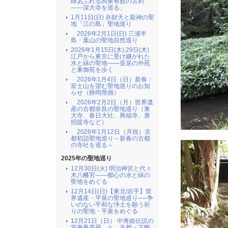
緑あふれる関東有数の古刹
――深大寺を巡る」
1月11日(日) 弁財天と龍神の聖
地「江の島」聖地巡り
2026年2月1日(日) 三浦半
島・葉山の聖地自然巡り
2026年1月15日(木),29日(木)
江戸から東京に受け継がれた
水と緑の聖地――皇居の外苑
と東御苑を歩く
2026年1月4日（日）新春：
富士山を望む聖地巡りのお知
らせ（静岡県側）
2026年2月2日（月）世界遺
産の古都奈良の聖地巡り（東
大寺、春日大社、興福寺、唐
招提寺など）
2026年1月12日（月祝）京
都初詣聖地巡り～新春の古都
の寺社を巡る～
2025年の聖地巡り
12月30日(火) 明治神宮と代々
木八幡宮――都心の水と緑の
聖地をめぐる
12月14日(日)【東北/岩手】世
界遺産・平泉の聖地巡り──争
いのない平和な浄土を願う祈
りの聖地・平泉をめぐる
12月21日（日） 中将姫伝説の
當麻曼荼羅 と 京都・下鴨