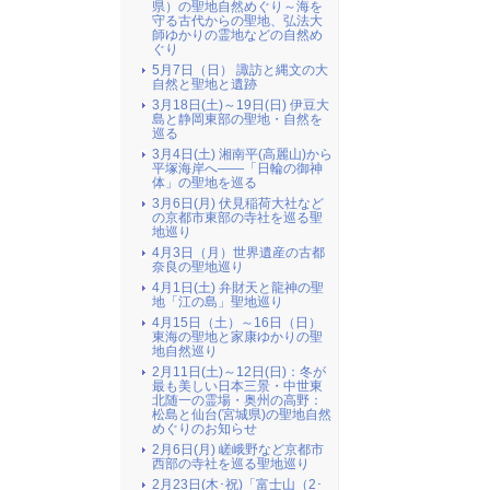
県）の聖地自然めぐり～海を
守る古代からの聖地、弘法大
師ゆかりの霊地などの自然め
ぐり
5月7日（日） 諏訪と縄文の大
自然と聖地と遺跡
3月18日(土)～19日(日) 伊豆大
島と静岡東部の聖地・自然を
巡る
3月4日(土) 湘南平(高麗山)から
平塚海岸へ――「日輪の御神
体」の聖地を巡る
3月6日(月) 伏見稲荷大社など
の京都市東部の寺社を巡る聖
地巡り
4月3日（月）世界遺産の古都
奈良の聖地巡り
4月1日(土) 弁財天と龍神の聖
地「江の島」聖地巡り
4月15日（土）～16日（日）
東海の聖地と家康ゆかりの聖
地自然巡り
2月11日(土)～12日(日)：冬が
最も美しい日本三景・中世東
北随一の霊場・奥州の高野：
松島と仙台(宮城県)の聖地自然
めぐりのお知らせ
2月6日(月) 嵯峨野など京都市
西部の寺社を巡る聖地巡り
2月23日(木･祝)「富士山（2･