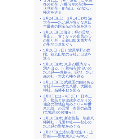
３月11日（月）京都：日本最
多の稲荷･八幡信仰の聖地――
伏見稲荷・稲荷山、石清水八
幡宮を巡る
2月24日(土)、3月14日(木) 深
大寺――水と緑が豊かな東日
本最古の国宝仏の寺院を巡る
3月10日(日)仙台：禅の霊地・
蕃山と、古くからの庶民の心
の拠り所・定義山如来西方寺
の聖地自然めぐり
5月26日（日）濃尾平野の西
端、養老山地の寺社と自然を
巡る
5月16日(木) 東京23区内から
湧き出る川・善福寺川沿いの
水と緑──善福寺川緑地、水と
森の社・大宮八幡を巡る
2月11日(日) 武蔵国の由緒ある
古社寺――大宮八幡、大國魂
神社、高幡不動を巡る
2月3日(土)～4日(日)：日本三
景・松島と伊達政宗ゆかりの
仙台の聖地自然めぐり～中世
東北随一の霊場・奥州の高野
(宮城県)のお知らせ
1月18日(木) 新宿御苑・鳩森八
幡神社・花園神社――都心の
水と緑の聖地をめぐる
1月27日(土)都の聖地巡り・上
野編――聖地東京から学ぶ