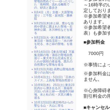
聖地自然めぐり──ゆったりし
～16時半
た「島時間」流れる離島で
の、砂浜と森歩き
定しており
8月4日（月）京都・大原聖地
※参加希望
巡り：三千院・寂光院・勝林
院
あります。
9月25日(木)水と緑、豊かな自
※参加希望
然や歴史に囲まれた聖地－石
神井公園、氷川神社などを巡
表）も参加
る
9月23日(火･休) 奥多摩の鳩ノ
巣渓谷・御岳渓谷―「水の神
■参加料金
を祀る、水と緑の聖地」を巡
る
9月14日(日)【東北/宮城】万葉
7000円
集北限の地・涌谷の聖地自然
巡り～東大寺大仏完成を支え
たわが国初の産金地、悠久の
※事情によ
自然豊かな聖地を巡る
9月15日(月祝) 高野山聖地自然
巡りのお知らせ
※参加料金
10月4日(土)・5日(日)「日本の
ません。
スイス」上高地 聖地自然巡り
10月9日(木)、25日(土) 東京23
区内から湧き出る川・善福寺
※心身障碍
川沿いの水と緑──善福寺川緑
地、水と杜の社・大宮八幡を
割引料金の
巡る
10月12日(日) 縄文時代からの
聖なる山・大山に登る
■キャンセル