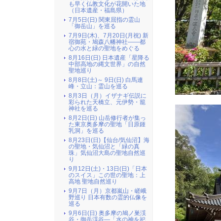
も早く仏教文化が花開いた地
（日本遺産・福島県）
7月5日(日) 関東屈指の霊山
「御岳山」を巡る
7月9日(木)、7月20日(月祝) 新
宿御苑・鳩森八幡神社――都
心の水と緑の聖地をめぐる
8月16日(日) 日本遺産「星降る
中部高地の縄文世界」の自然
聖地巡り
8月8日(土)～ 9日(日) 白馬連
峰・立山：霊山を巡る
8月3日（月）イザナギ伝説に
彩られた天橋立、元伊勢・籠
神社を巡る
8月2日(日) 山岳修行者が集っ
た東京奥多摩の聖地「日原鍾
乳洞」を巡る
8月23日(日)【仙台/気仙沼】海
の聖地・気仙沼と「緑の真
珠」気仙沼大島の聖地自然巡
り
9月12日(土)・13日(日)「日本
のスイス」この世の聖地：上
高地 聖地自然巡り
9月7日（月）京都嵐山・嵯峨
野巡り 日本有数の霊的仏像を
巡る
9月6日(日) 奥多摩の鳩ノ巣渓
谷・御岳渓谷―「水の神を祀