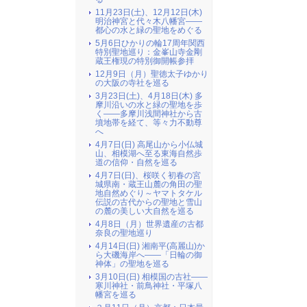
11月23日(土)、12月12日(木)
明治神宮と代々木八幡宮――
都心の水と緑の聖地をめぐる
5月6日ひかりの輪17周年関西
特別聖地巡り：金峯山寺金剛
蔵王権現の特別御開帳参拝
12月9日（月）聖徳太子ゆかり
の大阪の寺社を巡る
3月23日(土)、4月18日(木) 多
摩川沿いの水と緑の聖地を歩
く――多摩川浅間神社から古
墳地帯を経て、等々力不動尊
へ
4月7日(日) 高尾山から小仏城
山、相模湖へ至る東海自然歩
道の信仰・自然を巡る
4月7日(日)、桜咲く初春の宮
城県南・蔵王山麓の角田の聖
地自然めぐり～ヤマトタケル
伝説の古代からの聖地と雪山
の麓の美しい大自然を巡る
4月8日（月）世界遺産の古都
奈良の聖地巡り
4月14日(日) 湘南平(高麗山)か
ら大磯海岸へ――「日輪の御
神体」の聖地を巡る
3月10日(日) 相模国の古社――
寒川神社・前鳥神社・平塚八
幡宮を巡る