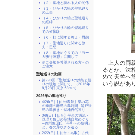
（２）聖地と訪れる人の関係
（３）ひかりの輪の聖地巡り
の工夫
（４）ひかりの輪と聖地巡り
の経緯
（５）ひかりの輪の聖地巡り
での虹体験
（６）虹に関する教え・思想
（７）聖地巡りに関する教
え・思想
（８）聖地めぐりでの「ヨー
ガ歩行瞑想」に関して
上人の両親
※ご参加を希望される方への
ご注意
るとか、法
聖地巡りの動画
めて天竺へ
第298回『聖地巡りの効能と悟
いう説があ
りの境地に関して』（2016年
8月28日 東京 58min）
2026年の聖地巡り
4/26(日)【仙台/塩釜】菜の花
の季節の離島の島時間─浦戸諸
島の島歩き・聖地自然巡り
3/8(日)【仙台】平泉の源流・
亘理と角田の聖地自然めぐり
─奥州藤原氏「平和への黎明」
と、春の芽吹きを辿る
2/22(日)【 仙台・名取】古代