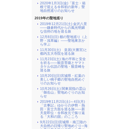
2020年1月3日(金)「富士・箱
根で迎える令和初の新年」聖
地自然巡りのお知らせ
2019年の聖地巡り
2019年12月21日(土) 金沢八景
――鎌倉時代からの風光明媚
な信仰の地を巡る旅
12月8日(日) 都の聖地巡り（上
野・浅草編）――聖地東京か
ら学ぶ
11月30日(土) 皇居(大嘗宮)と
都内五大寺院を巡る旅
11月23日(土) 海の平和と安全
を祈る――観音菩薩とヤマト
タケル伝説の聖地・観音崎を
巡る旅
10月20日(日)宮城県・紅葉の
美しい鳴子郷の聖地自然めぐ
りのお知らせ
10月26日(土) 関東屈指の霊山
「御岳山」聖地めぐりのお知
らせ
2019年11月2日(土)～4日(月)
「古事記」ゆかりの伊勢・熱
田・富士方面を巡る旅――新
天皇即位・令和改元で振り返
る「大和の国」のこころ
9月22日(日)宮城県・南三陸の
大自然の日帰り聖地めぐり─海