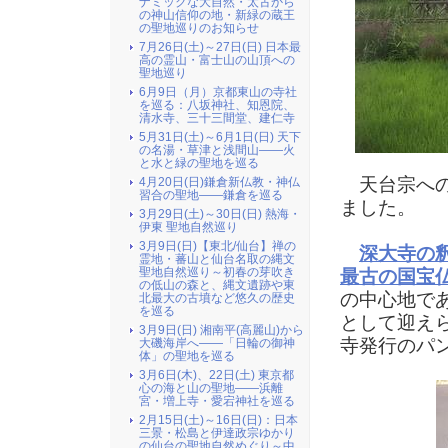
ナミックな大自然・太古から
の神山信仰の地・新緑の蔵王
の聖地巡りのお知らせ
7月26日(土)～27日(日) 日本最
高の霊山・富士山の山頂への
聖地巡り
6月9日（月）京都東山の寺社
を巡る：八坂神社、知恩院、
清水寺、三十三間堂、建仁寺
5月31日(土)～6月1日(日) 天下
の名湯・草津と浅間山――火
と水と緑の聖地を巡る
天台宗への
4月20日(日)鎌倉新仏教・神仏
習合の聖地――鎌倉を巡る
ました。
3月29日(土)～30日(日) 熱海・
伊東 聖地自然巡り
3月9日(日)【東北/仙台】禅の
深大寺の
霊地・蕃山と仙台名取の縄文
聖地自然巡り～初春の芽吹き
最古の国宝
の低山の森と、縄文遺跡や東
の中心地で
北最大の古墳など悠久の歴史
を巡る
として迎え
3月9日(日) 湘南平(高麗山)から
寺発行のパ
大磯海岸へ――「日輪の御神
体」の聖地を巡る
3月6日(木)、22日(土) 東京都
心の海と山の聖地――浜離
宮・増上寺・愛宕神社を巡る
2月15日(土)～16日(日)：日本
三景・松島と伊達政宗ゆかり
の仙台の聖地自然めぐり～中