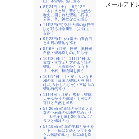
山・木曽駒ヶ岳に登る
メールアド
8月24日（土）、9月12日
（木）水と緑、豊かな自然や
歴史に囲まれた聖地－石神井
公園、氷川神社などを巡る
11月3日(日) 弘法大師の修行伝
説が残る神奈川県「弘法山」
を歩く
9月23日(月･休) 富士山五合目
と山麓の聖地を巡る
5月6日（月祝）日光、奥日光
自然・聖地巡りのお知らせ
10月26日(土)、11月14日(木)
東京・文京エリアの水と緑の
聖地――六義園から白山神
社、小石川植物園を歩く
10月14日（月・祝）大いなる
和の国：建国の聖地大神神社
(おおみわじんじゃ)・三輪山の
聖地自然巡り
11月4日（月祝） 奈良：聖徳
太子ゆかりの斑鳩・明日香の
寺社と自然を巡る
5月26日(日)新緑の鹿狼山と丸
森の巨石群の聖地自然めぐり
──太平洋を望む360度のパノ
ラマと修験の地
5月19日(日) 海の平和と安全を
祈る――観音菩薩とヤマトタ
ケル伝説の聖地・観音崎を巡
る