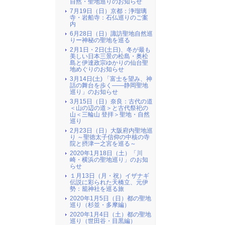
自然・聖地巡りのお知らせ
7月19日（日）京都：浄瑠璃
寺・岩船寺：石仏巡りのご案
内
6月28日（日）諏訪聖地自然巡
りー神秘の聖地を巡る
2月1日・2日(土日)、冬が最も
美しい日本三景の松島・奥松
島と伊達政宗ゆかりの仙台聖
地めぐりのお知らせ
3月14日(土) 「富士を望み、神
話の舞台を歩く――静岡聖地
巡り」のお知らせ
3月15日（日）奈良：古代の道
＜山の辺の道＞と古代祭祀の
山＜三輪山 登拝＞聖地・自然
巡り
2月23日（日）大阪府内聖地巡
り ～聖徳太子信仰の中核の寺
院と摂津一之宮を巡る～
2020年1月18日（土）「川
崎・横浜の聖地巡り」のお知
らせ
１月13日（月・祝）イザナギ
伝説に彩られた天橋立、元伊
勢：籠神社を巡る旅
2020年1月5日（日）都の聖地
巡り（杉並・多摩編）
2020年1月4日（土）都の聖地
巡り（世田谷・目黒編）