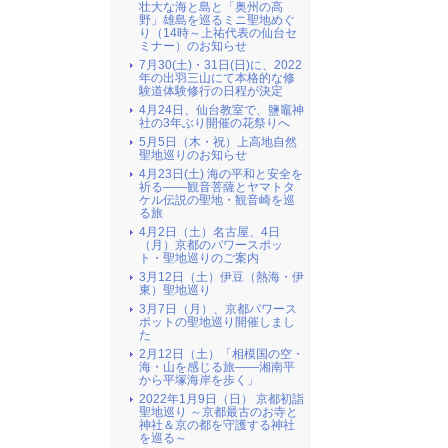
壮大な海と島と「奥州の高
野」雄島を巡るミニ聖地めぐ
り（14時～上祐代表の仙台セ
ミナー）のお知らせ
7月30(土)・31日(日)に、2022
年の出羽三山にて本格的な修
験道体験修行の日程が決定
4月24日、仙台教室で、鹽竈神
社の3年ぶり開催の花祭りへ
5月5日（木・祝）上高地自然
聖地巡りのお知らせ
4月23日(土) 海の平和と安全を
祈る――観音菩薩とヤマトタ
ケル伝説の聖地・観音崎を巡
る旅
4月2日（土）名古屋、4日
（月）京都のパワースポッ
ト・聖地巡りのご案内
3月12日（土）伊豆（熱海・伊
東）聖地巡り
3月7日（月）、京都パワース
ポットの聖地巡り開催しまし
た
2月12日（土）「相模国の空・
海・山を感じる旅――湘南平
から平塚海岸を歩く」
2022年1月9日（日） 京都初詣
聖地巡り ～京都最古のお寺と
神社＆京の都を守護する神社
を巡る～