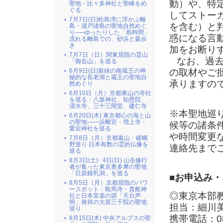
動）や、特
聖地・比々多神社と聖峰をめ
ぐる
してストー
7月7日(日)松島湾に浮かぶ離
を含む）と
島・浦戸諸島の聖地自然めぐ
り──ゆったりした「島時間」
惑になる言
流れる離島での、砂浜と森歩
き
加をお断り
7月7日（日）関東屈指の霊山
なお、過去
「御岳山」を巡る
の取材やご
6月9日(日)新緑の南蔵王の神
秘的な長老湖と蔵王の聖地自
承りますの
然めぐり
6月10日（月）京都東山の寺社
を巡る：八坂神社、知恩院、
清水寺、三十三間堂、建仁寺
※本聖地巡
6月20日(木) 東京都心の海と山
の聖地――浜離宮・増上寺・
候等の諸条
愛宕神社を巡る
や時間変更
7月8日（月）京都嵐山・嵯峨
野巡り 日本有数の霊的仏像を
連絡先まで
巡る
8月3日(土)･ 4日(日) 山岳修行
者が集った東京奥多摩の聖地
「日原鍾乳洞」を巡る
■お申込み
8月5日（月）京都屈指のパワ
ースポット：鞍馬寺・貴船神
◎東京本部
社と日本音楽の源「天台声
明」発祥の大原三千院の聖地
担当：細川
巡り
携帯電話：080
8月15日(木) 中央アルプスの聖