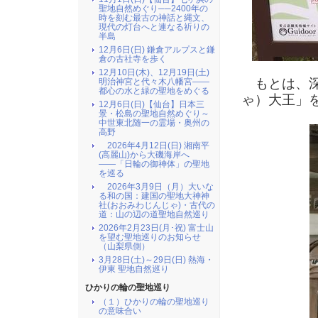
聖地自然めぐり──2400年の
時を刻む最古の神話と縄文、
現代の灯台へと連なる祈りの
半島
12月6日(日) 鎌倉アルプスと鎌
倉の古社寺を歩く
12月10日(木)、12月19日(土)
もとは、深
明治神宮と代々木八幡宮――
都心の水と緑の聖地をめぐる
ゃ）大王」
12月6日(日)【仙台】日本三
景・松島の聖地自然めぐり～
中世東北随一の霊場・奥州の
高野
2026年4月12日(日) 湘南平
(高麗山)から大磯海岸へ
――「日輪の御神体」の聖地
を巡る
2026年3月9日（月）大いな
る和の国：建国の聖地大神神
社(おおみわじんじゃ)・古代の
道：山の辺の道聖地自然巡り
2026年2月23日(月･祝) 富士山
を望む聖地巡りのお知らせ
（山梨県側）
3月28日(土)～29日(日) 熱海・
伊東 聖地自然巡り
ひかりの輪の聖地巡り
（１）ひかりの輪の聖地巡り
の意味合い