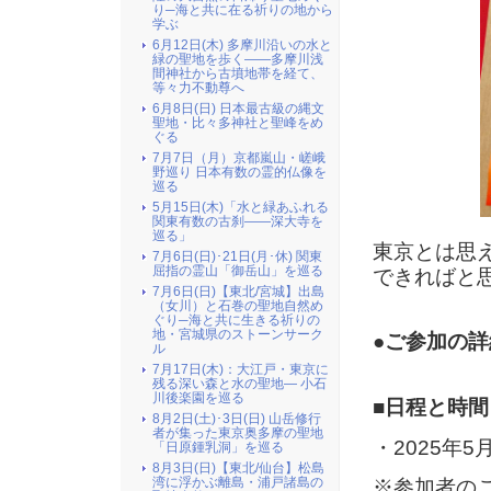
り─海と共に在る祈りの地から
学ぶ
6月12日(木) 多摩川沿いの水と
緑の聖地を歩く――多摩川浅
間神社から古墳地帯を経て、
等々力不動尊へ
6月8日(日) 日本最古級の縄文
聖地・比々多神社と聖峰をめ
ぐる
7月7日（月）京都嵐山・嵯峨
野巡り 日本有数の霊的仏像を
巡る
5月15日(木)「水と緑あふれる
関東有数の古刹――深大寺を
巡る」
東京とは思
7月6日(日)･21日(月･休) 関東
屈指の霊山「御岳山」を巡る
できればと
7月6日(日)【東北/宮城】出島
（女川）と石巻の聖地自然め
ぐり─海と共に生きる祈りの
地・宮城県のストーンサーク
●ご参加の詳
ル
7月17日(木)：大江戸・東京に
残る深い森と水の聖地― 小石
川後楽園を巡る
■日程と時間
8月2日(土)･3日(日) 山岳修行
者が集った東京奥多摩の聖地
・2025年5月
「日原鍾乳洞」を巡る
8月3日(日)【東北/仙台】松島
湾に浮かぶ離島・浦戸諸島の
※参加者のご