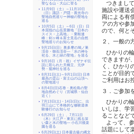
つきまして
聖なる山・大山に登る
施設や運送
11月9日（土）～11月10日
（日）諏訪・戸隠・善光寺の
両による有
聖地自然巡りー神秘の聖地を
巡る
アの方や参
10月5日（土）～6日（日）日
ので、何と
本屈指の山岳景勝地「日本の
スイス・上高地」・乗鞍連
峰：剣ヶ峰＆富士見岳の自然
２、一般の
聖地巡りのお知らせ
9月15日(日）奥多摩の鳩ノ巣
ひかりの輪
渓谷・御岳渓谷―「水の神を
祀る、水と緑の聖地」を巡る
できますが
9月16日（月・祝）イザナギ伝
説に彩られた天橋立、元伊
く、ひかり
勢・籠神社を巡る
ことが目的
8月31日(土)～9月1日(日) 日本
最高の霊山・富士山の山頂へ
ご利用はお
の聖地巡り
8月4日(日)石巻・奥松島の聖
３．ご参加
地自然めぐり（宮城県・仙台
近く）
ひかりの輪
7月13日(土)・14日(日)に、出
羽三山にて本格的な修験道体
いしは、学
験修行のお知らせ
ることなど
6月29日（土）、7月11日
（木）大江戸・東京に残る深
よって、参
い森と水の聖地― 小石川後楽
園を巡る
話題にして
6月29日(土) 日本最古級の縄文