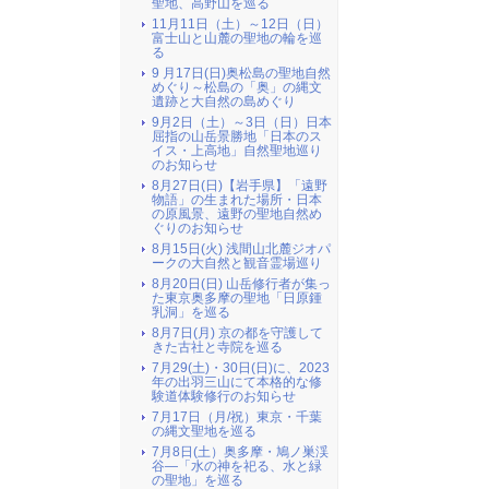
聖地、高野山を巡る
11月11日（土）～12日（日）
富士山と山麓の聖地の輪を巡
る
9 月17日(日)奥松島の聖地自然
めぐり～松島の「奥」の縄文
遺跡と大自然の島めぐり
9月2日（土）～3日（日）日本
屈指の山岳景勝地「日本のス
イス・上高地」自然聖地巡り
のお知らせ
8月27日(日)【岩手県】「遠野
物語」の生まれた場所・日本
の原風景、遠野の聖地自然め
ぐりのお知らせ
8月15日(火) 浅間山北麓ジオパ
ークの大自然と観音霊場巡り
8月20日(日) 山岳修行者が集っ
た東京奥多摩の聖地「日原鍾
乳洞」を巡る
8月7日(月) 京の都を守護して
きた古社と寺院を巡る
7月29(土)・30日(日)に、2023
年の出羽三山にて本格的な修
験道体験修行のお知らせ
7月17日（月/祝）東京・千葉
の縄文聖地を巡る
7月8日(土）奥多摩・鳩ノ巣渓
谷―「水の神を祀る、水と緑
の聖地」を巡る