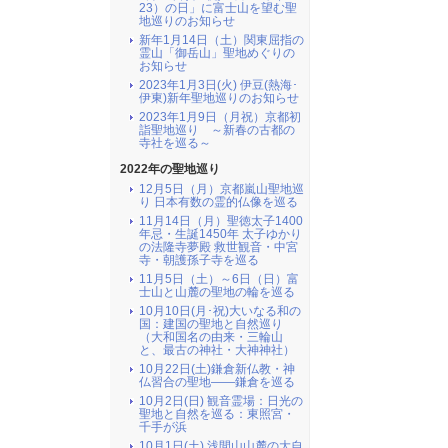
23）の日」に富士山を望む聖
地巡りのお知らせ
新年1月14日（土）関東屈指の
霊山「御岳山」聖地めぐりの
お知らせ
2023年1月3日(火) 伊豆(熱海･
伊東)新年聖地巡りのお知らせ
2023年1月9日（月祝）京都初
詣聖地巡り ～新春の古都の
寺社を巡る～
2022年の聖地巡り
12月5日（月）京都嵐山聖地巡
り 日本有数の霊的仏像を巡る
11月14日（月）聖徳太子1400
年忌・生誕1450年 太子ゆかり
の法隆寺夢殿 救世観音・中宮
寺・朝護孫子寺を巡る
11月5日（土）～6日（日）富
士山と山麓の聖地の輪を巡る
10月10日(月･祝)大いなる和の
国：建国の聖地と自然巡り
（大和国名の由来・三輪山
と、最古の神社・大神神社）
10月22日(土)鎌倉新仏教・神
仏習合の聖地――鎌倉を巡る
10月2日(日) 観音霊場：日光の
聖地と自然を巡る：東照宮・
千手が浜
10月1日(土) 浅間山山麓の大自