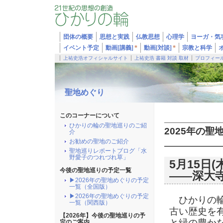
団体の概要
思想と実践
仏教思想
心理学
ヨーガ・気
イベント予定
動画[講義]
*
動画[対談]
*
宗教と科学
上祐史浩オフィシャルサイト
上祐史浩 書籍 対談 取材
プロフィー
聖地めぐり
このコーナーについて
ひかりの輪の聖地巡りのご紹
2025年の聖
介
お勧めの聖地のご紹介
聖地巡りレポートブログ「水
野愛子のつれづれ草」
5月15日
今後の聖地巡りの予定一覧
――深大
▶2026年の聖地めぐりの予定
一覧（全国版）
▶2026年の聖地めぐりの予定
ひかりの輪で
一覧（関西版）
古い歴史を
【2026年】今後の聖地巡りの予
と緑の豊か
定のご案内