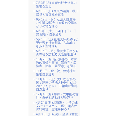
7月3日(月) 京都の浄土信仰の
聖地を巡る
6月18日(日) 東京の清流・秋川
渓谷と古寺社を巡る
6月12日（月）弘法大師空海
ご生誕1250年：奈良の空海ゆ
かりの地を巡る
6月3日（土）～4日（日） 日
光 聖地・自然巡り
5月13日(土) 弘法大師の修行伝
説が残る神奈川県「弘法山」
を歩く聖地巡り
5月15日（月）聖徳太子ゆかり
の寺社を訪ねる大阪聖地巡り
10月9日(月･祝) 京都の日本有
数の霊像と霊場（清凉寺・広
隆寺・比叡山延暦寺）を巡る
11月3日（金・祝）伊勢神宮
聖地自然巡り
11月4日（土）大いなる和の
国：建国の聖地大神神社(おお
みわじんじゃ)・三輪山の聖地
自然巡り
12月4日(月) 神戸・六甲山の古
社・自然を訪ねる聖地巡り
4月24日(月)北海道・小樽の縄
文パワースポット巡り 超古代
の精神性・霊性を探る！
4月30日(日)石巻・登米（宮城