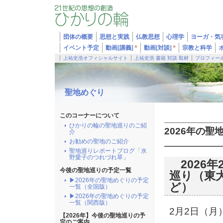
団体の概要
思想と実践
仏教思想
心理学
ヨーガ・気
イベント予定
動画[講義]
*
動画[対談]
*
宗教と科学
上祐史浩オフィシャルサイト
上祐史浩 書籍 対談 取材
プロフィー
聖地めぐり
このコーナーについて
ひかりの輪の聖地巡りのご紹
2026年の聖
介
お勧めの聖地のご紹介
聖地巡りレポートブログ「水
野愛子のつれづれ草」
2026年
今後の聖地巡りの予定一覧
巡り（東
▶2026年の聖地めぐりの予定
ど）
一覧（全国版）
▶2026年の聖地めぐりの予定
一覧（関西版）
2月2日（
【2026年】今後の聖地巡りの予
定のご案内