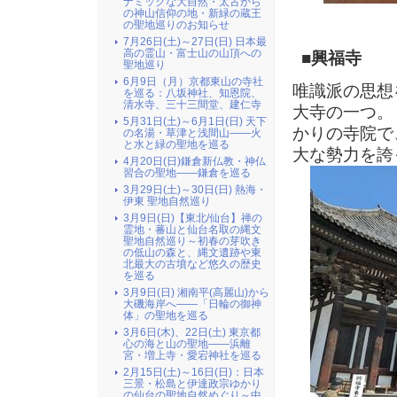
ナミックな大自然・太古から
の神山信仰の地・新緑の蔵王
の聖地巡りのお知らせ
7月26日(土)～27日(日) 日本最
高の霊山・富士山の山頂への
■興福寺
聖地巡り
6月9日（月）京都東山の寺社
唯識派の思想
を巡る：八坂神社、知恩院、
清水寺、三十三間堂、建仁寺
大寺の一つ。
5月31日(土)～6月1日(日) 天下
かりの寺院で
の名湯・草津と浅間山――火
と水と緑の聖地を巡る
大な勢力を誇
4月20日(日)鎌倉新仏教・神仏
習合の聖地――鎌倉を巡る
3月29日(土)～30日(日) 熱海・
伊東 聖地自然巡り
3月9日(日)【東北/仙台】禅の
霊地・蕃山と仙台名取の縄文
聖地自然巡り～初春の芽吹き
の低山の森と、縄文遺跡や東
北最大の古墳など悠久の歴史
を巡る
3月9日(日) 湘南平(高麗山)から
大磯海岸へ――「日輪の御神
体」の聖地を巡る
3月6日(木)、22日(土) 東京都
心の海と山の聖地――浜離
宮・増上寺・愛宕神社を巡る
2月15日(土)～16日(日)：日本
三景・松島と伊達政宗ゆかり
の仙台の聖地自然めぐり～中