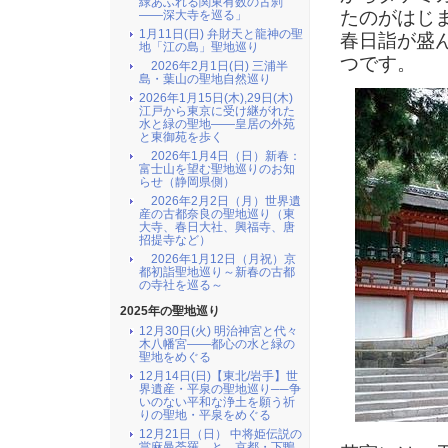
緑あふれる関東有数の古刹
たのがはじ
――深大寺を巡る」
1月11日(日) 弁財天と龍神の聖
春日詣が盛
地「江の島」聖地巡り
つです。
2026年2月1日(日) 三浦半
島・葉山の聖地自然巡り
2026年1月15日(木),29日(木)
江戸から東京に受け継がれた
水と緑の聖地――皇居の外苑
と東御苑を歩く
2026年1月4日（日）新春：
富士山を望む聖地巡りのお知
らせ（静岡県側）
2026年2月2日（月）世界遺
産の古都奈良の聖地巡り（東
大寺、春日大社、興福寺、唐
招提寺など）
2026年1月12日（月祝）京
都初詣聖地巡り～新春の古都
の寺社を巡る～
2025年の聖地巡り
12月30日(火) 明治神宮と代々
木八幡宮――都心の水と緑の
聖地をめぐる
12月14日(日)【東北/岩手】世
界遺産・平泉の聖地巡り──争
いのない平和な浄土を願う祈
りの聖地・平泉をめぐる
12月21日（日） 中将姫伝説の
當麻曼荼羅 と 京都・下鴨