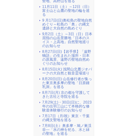
聖地、高野山を巡る
11月11日（土）～12日（日）
富士山と山麓の聖地の輪を巡
る
9 月17日(日)奥松島の聖地自然
めぐり～松島の「奥」の縄文
遺跡と大自然の島めぐり
9月2日（土）～3日（日）日本
屈指の山岳景勝地「日本のス
イス・上高地」自然聖地巡り
のお知らせ
8月27日(日)【岩手県】「遠野
物語」の生まれた場所・日本
の原風景、遠野の聖地自然め
ぐりのお知らせ
8月15日(火) 浅間山北麓ジオパ
ークの大自然と観音霊場巡り
8月20日(日) 山岳修行者が集っ
た東京奥多摩の聖地「日原鍾
乳洞」を巡る
8月7日(月) 京の都を守護して
きた古社と寺院を巡る
7月29(土)・30日(日)に、2023
年の出羽三山にて本格的な修
験道体験修行のお知らせ
7月17日（月/祝）東京・千葉
の縄文聖地を巡る
7月8日(土）奥多摩・鳩ノ巣渓
谷―「水の神を祀る、水と緑
の聖地」を巡る