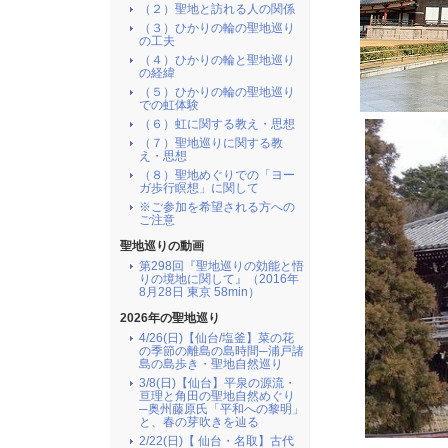
（２）聖地と訪れる人の関係
（３）ひかりの輪の聖地巡り
の工夫
（４）ひかりの輪と聖地巡り
の経緯
（５）ひかりの輪の聖地巡り
での虹体験
（６）虹に関する教え・思想
（７）聖地巡りに関する教
え・思想
（８）聖地めぐりでの「ヨー
ガ歩行瞑想」に関して
※ご参加を希望される方への
ご注意
聖地巡りの動画
第298回『聖地巡りの効能と悟
りの境地に関して』（2016年
8月28日 東京 58min）
2026年の聖地巡り
4/26(日)【仙台/塩釜】菜の花
の季節の離島の島時間─浦戸諸
島の島歩き・聖地自然巡り
3/8(日)【仙台】平泉の源流・
亘理と角田の聖地自然めぐり
─奥州藤原氏「平和への黎明」
と、春の芽吹きを辿る
2/22(日)【 仙台・名取】古代