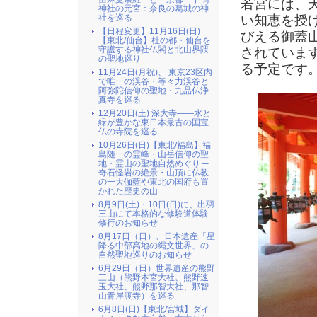
若宮には、
神社の元宮：奈良の葛城の神
い知恵を授
社を巡る
【日程変更】11月16日(日)
びえる御蓋
【東北/仙台】杜の都・仙台を
守護する神社仏閣と北山界隈
されていま
の聖地巡り
る予定です
11月24日(月祝)、 東京23区内
で唯一の渓谷・等々力渓谷と
阿弥陀信仰の聖地・九品仏浄
真寺を巡る
12月20日(土) 深大寺――水と
緑が豊かな東日本最古の国宝
仏の寺院を巡る
10月26日(日)【東北/福島】福
島随一の霊峰・山岳信仰の聖
地・霊山の聖地自然めぐり ─
奇石怪岩の絶景・山頂に仏教
の一大伽藍や東北の国府も置
かれた歴史の山
8月9日(土)・10日(日)に、出羽
三山にて本格的な修験道体験
修行のお知らせ
8月17日（日）、日本遺産「星
降る中部高地の縄文世界」の
自然聖地巡りのお知らせ
6月29日（日）世界遺産の熊野
三山（熊野本宮大社、熊野速
玉大社、熊野那智大社、那智
山青岸渡寺）を巡る
6月8日(日)【東北/宮城】ダイ