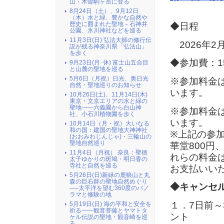
山・木曽駒ヶ岳に登る
8月24日（土）、9月12日
（木）水と緑、豊かな自然や
歴史に囲まれた聖地－石神井
◆日程
公園、氷川神社などを巡る
11月3日(日) 弘法大師の修行伝
2026年2
説が残る神奈川県「弘法山」
を歩く
◆参加費：15
9月23日(月･休) 富士山五合目
と山麓の聖地を巡る
5月6日（月祝）日光、奥日光
※参加料金
自然・聖地巡りのお知らせ
います。
10月26日(土)、11月14日(木)
東京・文京エリアの水と緑の
聖地――六義園から白山神
※参加料金
社、小石川植物園を歩く
います。
10月14日（月・祝）大いなる
和の国：建国の聖地大神神社
※上記の参
(おおみわじんじゃ)・三輪山の
聖地自然巡り
華堂800円
11月4日（月祝） 奈良：聖徳
れらの料金
太子ゆかりの斑鳩・明日香の
寺社と自然を巡る
お支払いい
5月26日(日)新緑の鹿狼山と丸
森の巨石群の聖地自然めぐり
◆キャンセ
──太平洋を望む360度のパノ
ラマと修験の地
１．7日前～
5月19日(日) 海の平和と安全を
祈る――観音菩薩とヤマトタ
ント
ケル伝説の聖地・観音崎を巡
る