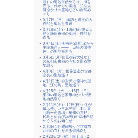
県）の聖地自然めぐり～海を
守る古代からの聖地、弘法大
師ゆかりの霊地などの自然め
ぐり
5月7日（日） 諏訪と縄文の大
自然と聖地と遺跡
3月18日(土)～19日(日) 伊豆大
島と静岡東部の聖地・自然を
巡る
3月4日(土) 湘南平(高麗山)から
平塚海岸へ――「日輪の御神
体」の聖地を巡る
3月6日(月) 伏見稲荷大社など
の京都市東部の寺社を巡る聖
地巡り
4月3日（月）世界遺産の古都
奈良の聖地巡り
4月1日(土) 弁財天と龍神の聖
地「江の島」聖地巡り
4月15日（土）～16日（日）
東海の聖地と家康ゆかりの聖
地自然巡り
2月11日(土)～12日(日)：冬が
最も美しい日本三景・中世東
北随一の霊場・奥州の高野：
松島と仙台(宮城県)の聖地自然
めぐりのお知らせ
2月6日(月) 嵯峨野など京都市
西部の寺社を巡る聖地巡り
2月23日(木･祝)「富士山（2･