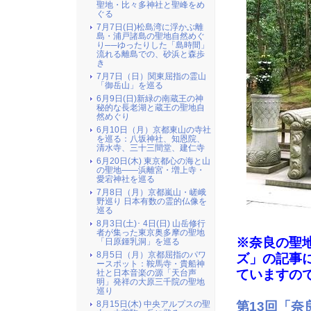
聖地・比々多神社と聖峰をめ
ぐる
7月7日(日)松島湾に浮かぶ離
島・浦戸諸島の聖地自然めぐ
り──ゆったりした「島時間」
流れる離島での、砂浜と森歩
き
7月7日（日）関東屈指の霊山
「御岳山」を巡る
6月9日(日)新緑の南蔵王の神
秘的な長老湖と蔵王の聖地自
然めぐり
6月10日（月）京都東山の寺社
を巡る：八坂神社、知恩院、
清水寺、三十三間堂、建仁寺
6月20日(木) 東京都心の海と山
の聖地――浜離宮・増上寺・
愛宕神社を巡る
7月8日（月）京都嵐山・嵯峨
野巡り 日本有数の霊的仏像を
巡る
8月3日(土)･ 4日(日) 山岳修行
者が集った東京奥多摩の聖地
※奈良の聖
「日原鍾乳洞」を巡る
8月5日（月）京都屈指のパワ
ズ」の記事
ースポット：鞍馬寺・貴船神
ていますの
社と日本音楽の源「天台声
明」発祥の大原三千院の聖地
巡り
第13回「
8月15日(木) 中央アルプスの聖