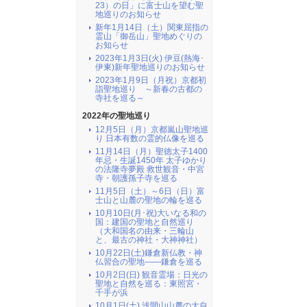
23）の日」に富士山を望む聖
地巡りのお知らせ
新年1月14日（土）関東屈指の
霊山「御岳山」聖地めぐりの
お知らせ
2023年1月3日(火) 伊豆(熱海･
伊東)新年聖地巡りのお知らせ
2023年1月9日（月祝）京都初
詣聖地巡り ～新春の古都の
寺社を巡る～
2022年の聖地巡り
12月5日（月）京都嵐山聖地巡
り 日本有数の霊的仏像を巡る
11月14日（月）聖徳太子1400
年忌・生誕1450年 太子ゆかり
の法隆寺夢殿 救世観音・中宮
寺・朝護孫子寺を巡る
11月5日（土）～6日（日）富
士山と山麓の聖地の輪を巡る
10月10日(月･祝)大いなる和の
国：建国の聖地と自然巡り
（大和国名の由来・三輪山
と、最古の神社・大神神社）
10月22日(土)鎌倉新仏教・神
仏習合の聖地――鎌倉を巡る
10月2日(日) 観音霊場：日光の
聖地と自然を巡る：東照宮・
千手が浜
10月1日(土) 浅間山山麓の大自