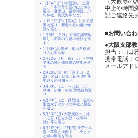
（天候等の
1月14日(日) 相模国の二之宮
中止や時間
と、日本武尊伝説の山と海を
巡る（吾妻山、吾妻神社、川
記ご連絡先
勾神社、梅沢海岸など）
１月７日(日)【宮城】仙台初詣
聖地巡り～新春の杜の都の寺
社を巡る～
■お問い合わ
1月8日（月祝）京都初詣聖地
巡り～新春の古都の寺社を巡
る～
●大阪支部教
1月3日(水)箱根・聖地自然巡
担当：山口
りのお知らせ
携帯電話：
2月12日（月・祝）天川・吉野
で水の神と修験道の聖地を巡
メールアド
る
2月23日(金･祝)「富士山（2･
23）の日」に富士山を望む聖
地巡りのお知らせ
3月30日（土）～31日（日）
熱海・伊東・初島 聖地自然巡
り
4月20日（土）琵琶湖、湖東の
聖徳太子ゆかりの寺社と磐座
を巡る
5月13日(月) 大阪屈指の古社・
一之宮（住吉大社・枚岡神
社）等を巡る
6月1日(土)～2日(日) 天下の名
湯・草津と浅間山――火と水
と緑の聖地を巡る