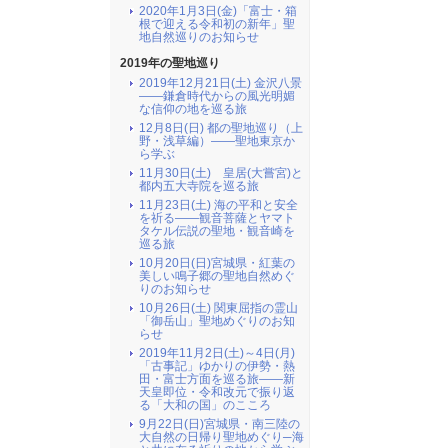
2020年1月3日(金)「富士・箱
根で迎える令和初の新年」聖
地自然巡りのお知らせ
2019年の聖地巡り
2019年12月21日(土) 金沢八景
――鎌倉時代からの風光明媚
な信仰の地を巡る旅
12月8日(日) 都の聖地巡り（上
野・浅草編）――聖地東京か
ら学ぶ
11月30日(土) 皇居(大嘗宮)と
都内五大寺院を巡る旅
11月23日(土) 海の平和と安全
を祈る――観音菩薩とヤマト
タケル伝説の聖地・観音崎を
巡る旅
10月20日(日)宮城県・紅葉の
美しい鳴子郷の聖地自然めぐ
りのお知らせ
10月26日(土) 関東屈指の霊山
「御岳山」聖地めぐりのお知
らせ
2019年11月2日(土)～4日(月)
「古事記」ゆかりの伊勢・熱
田・富士方面を巡る旅――新
天皇即位・令和改元で振り返
る「大和の国」のこころ
9月22日(日)宮城県・南三陸の
大自然の日帰り聖地めぐり─海