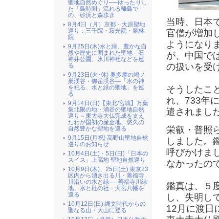
聖地自然めぐり──ゆったりし
た「島時間」流れる離島で
の、砂浜と森歩き
当時、日本
8月4日（月）京都・大原聖地
巡り：三千院・寂光院・勝林
官僧が増加
院
ようになり
9月25日(木)水と緑、豊かな自
然や歴史に囲まれた聖地－石
が、中国で
神井公園、氷川神社などを巡
の扱いを受
る
9月23日(火･休) 奥多摩の鳩ノ
巣渓谷・御岳渓谷―「水の神
を祀る、水と緑の聖地」を巡
そうしたこ
る
れ、733
9月14日(日)【東北/宮城】万葉
集北限の地・涌谷の聖地自然
遣されまし
巡り～東大寺大仏完成を支え
たわが国初の産金地、悠久の
栄叡・普照
自然豊かな聖地を巡る
9月15日(月祝) 高野山聖地自然
しました。
巡りのお知らせ
呼びかけま
10月4日(土)・5日(日)「日本の
スイス」上高地 聖地自然巡り
なかったの
10月9日(木)、25日(土) 東京23
区内から湧き出る川・善福寺
川沿いの水と緑──善福寺川緑
鑑真は、５
地、水と杜の社・大宮八幡を
巡る
し、失明し
10月12日(日) 縄文時代からの
12月に渡日
聖なる山・大山に登る