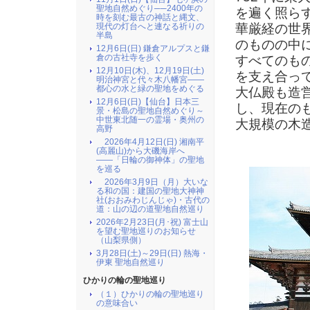
聖地自然めぐり──2400年の
を遍く照ら
時を刻む最古の神話と縄文、
華厳経の世
現代の灯台へと連なる祈りの
半島
のものの中
12月6日(日) 鎌倉アルプスと鎌
倉の古社寺を歩く
すべてのも
12月10日(木)、12月19日(土)
を支え合っ
明治神宮と代々木八幡宮――
都心の水と緑の聖地をめぐる
大仏殿も造
12月6日(日)【仙台】日本三
し、現在の
景・松島の聖地自然めぐり～
中世東北随一の霊場・奥州の
大規模の木
高野
2026年4月12日(日) 湘南平
(高麗山)から大磯海岸へ
――「日輪の御神体」の聖地
を巡る
2026年3月9日（月）大いな
る和の国：建国の聖地大神神
社(おおみわじんじゃ)・古代の
道：山の辺の道聖地自然巡り
2026年2月23日(月･祝) 富士山
を望む聖地巡りのお知らせ
（山梨県側）
3月28日(土)～29日(日) 熱海・
伊東 聖地自然巡り
ひかりの輪の聖地巡り
（１）ひかりの輪の聖地巡り
の意味合い