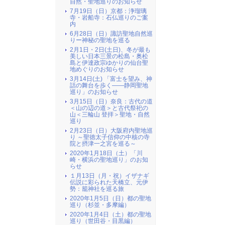
自然・聖地巡りのお知らせ
7月19日（日）京都：浄瑠璃
寺・岩船寺：石仏巡りのご案
内
6月28日（日）諏訪聖地自然巡
りー神秘の聖地を巡る
2月1日・2日(土日)、冬が最も
美しい日本三景の松島・奥松
島と伊達政宗ゆかりの仙台聖
地めぐりのお知らせ
3月14日(土) 「富士を望み、神
話の舞台を歩く――静岡聖地
巡り」のお知らせ
3月15日（日）奈良：古代の道
＜山の辺の道＞と古代祭祀の
山＜三輪山 登拝＞聖地・自然
巡り
2月23日（日）大阪府内聖地巡
り ～聖徳太子信仰の中核の寺
院と摂津一之宮を巡る～
2020年1月18日（土）「川
崎・横浜の聖地巡り」のお知
らせ
１月13日（月・祝）イザナギ
伝説に彩られた天橋立、元伊
勢：籠神社を巡る旅
2020年1月5日（日）都の聖地
巡り（杉並・多摩編）
2020年1月4日（土）都の聖地
巡り（世田谷・目黒編）