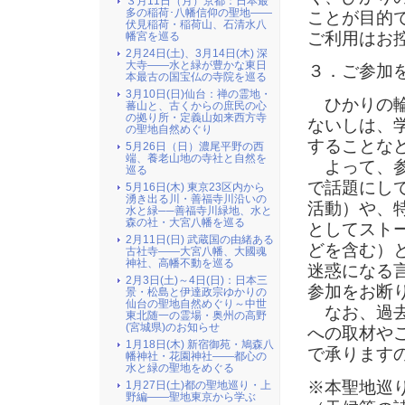
３月11日（月）京都：日本最
多の稲荷･八幡信仰の聖地――
ことが目的
伏見稲荷・稲荷山、石清水八
ご利用はお
幡宮を巡る
2月24日(土)、3月14日(木) 深
大寺――水と緑が豊かな東日
３．ご参加
本最古の国宝仏の寺院を巡る
3月10日(日)仙台：禅の霊地・
ひかりの輪
蕃山と、古くからの庶民の心
の拠り所・定義山如来西方寺
ないしは、
の聖地自然めぐり
することな
5月26日（日）濃尾平野の西
端、養老山地の寺社と自然を
よって、参
巡る
で話題にし
5月16日(木) 東京23区内から
湧き出る川・善福寺川沿いの
活動）や、
水と緑──善福寺川緑地、水と
森の社・大宮八幡を巡る
としてスト
2月11日(日) 武蔵国の由緒ある
どを含む）
古社寺――大宮八幡、大國魂
神社、高幡不動を巡る
迷惑になる
2月3日(土)～4日(日)：日本三
参加をお断
景・松島と伊達政宗ゆかりの
仙台の聖地自然めぐり～中世
なお、過去
東北随一の霊場・奥州の高野
(宮城県)のお知らせ
への取材や
1月18日(木) 新宿御苑・鳩森八
で承ります
幡神社・花園神社――都心の
水と緑の聖地をめぐる
※本聖地巡
1月27日(土)都の聖地巡り・上
野編――聖地東京から学ぶ