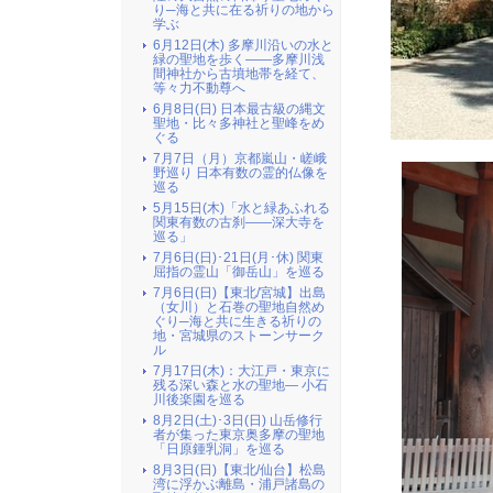
り─海と共に在る祈りの地から
学ぶ
6月12日(木) 多摩川沿いの水と
緑の聖地を歩く――多摩川浅
間神社から古墳地帯を経て、
等々力不動尊へ
6月8日(日) 日本最古級の縄文
聖地・比々多神社と聖峰をめ
ぐる
7月7日（月）京都嵐山・嵯峨
野巡り 日本有数の霊的仏像を
巡る
5月15日(木)「水と緑あふれる
関東有数の古刹――深大寺を
巡る」
7月6日(日)･21日(月･休) 関東
屈指の霊山「御岳山」を巡る
7月6日(日)【東北/宮城】出島
（女川）と石巻の聖地自然め
ぐり─海と共に生きる祈りの
地・宮城県のストーンサーク
ル
7月17日(木)：大江戸・東京に
残る深い森と水の聖地― 小石
川後楽園を巡る
8月2日(土)･3日(日) 山岳修行
者が集った東京奥多摩の聖地
「日原鍾乳洞」を巡る
8月3日(日)【東北/仙台】松島
湾に浮かぶ離島・浦戸諸島の