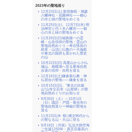
2023年の聖地巡り
12月23日(土) 新宿御苑・鳩森
八幡神社・花園神社――都心
の水と緑の聖地をめぐる
11月25日(土)、12月7日(木) 明
治神宮と代々木八幡宮――都
心の水と緑の聖地をめぐる
11月26日(日)福島随一の霊
峰・山岳信仰の聖地・霊山の
聖地自然めぐり ─奇石怪岩の
絶景・山頂に仏教の一大伽藍
や東北の国府も置かれた歴史
の山
10月22日(日) 高尾山から小仏
城山、相模湖へ至る東海自然
歩道の信仰・自然を巡る
12月16日(土)鎌倉新仏教・神
仏習合の聖地――鎌倉を巡る
10月15日(日)、"東北の比叡
山"山寺立石寺（山形県）の聖
地自然めぐりのお知らせ
9月30日（土）～10月1日
（日）諏訪・戸隠・善光寺の
聖地自然巡りー神秘の聖地を
巡る
11月23日(木･祭) 縄文時代から
の聖なる山・大山に登る
9月18日（月祝）弘法大師空海
ご生誕1250年：真言宗最高の