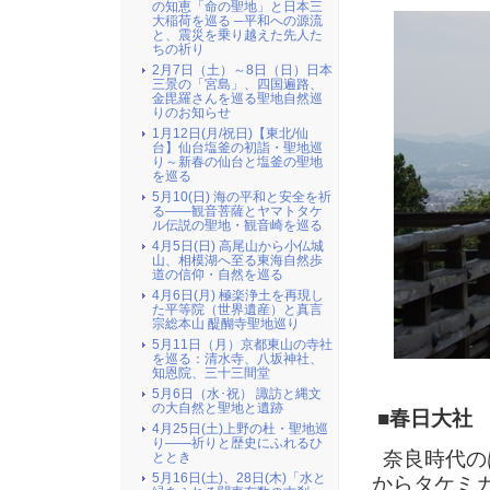
の知恵「命の聖地」と日本三
大稲荷を巡る ─平和への源流
と、震災を乗り越えた先人た
ちの祈り
2月7日（土）～8日（日）日本
三景の「宮島」、四国遍路、
金毘羅さんを巡る聖地自然巡
りのお知らせ
1月12日(月/祝日)【東北/仙
台】仙台塩釜の初詣・聖地巡
り～新春の仙台と塩釜の聖地
を巡る
5月10(日) 海の平和と安全を祈
る――観音菩薩とヤマトタケ
ル伝説の聖地・観音崎を巡る
4月5日(日) 高尾山から小仏城
山、相模湖へ至る東海自然歩
道の信仰・自然を巡る
4月6日(月) 極楽浄土を再現し
た平等院（世界遺産）と真言
宗総本山 醍醐寺聖地巡り
5月11日（月）京都東山の寺社
を巡る：清水寺、八坂神社、
知恩院、三十三間堂
5月6日（水･祝） 諏訪と縄文
の大自然と聖地と遺跡
■春日大社
4月25日(土)上野の杜・聖地巡
り――祈りと歴史にふれるひ
奈良時代の
ととき
5月16日(土)、28日(木)「水と
からタケミ