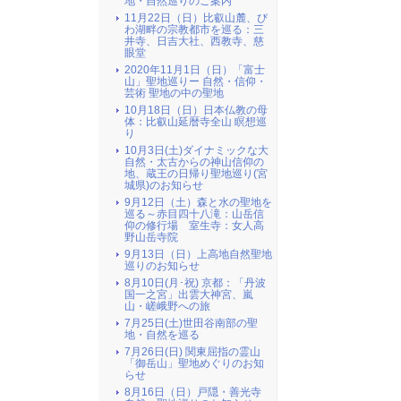
地・自然巡りのご案内
11月22日（日）比叡山麓、び
わ湖畔の宗教都市を巡る：三
井寺、日吉大社、西教寺、慈
眼堂
2020年11月1日（日）「富士
山」聖地巡りー 自然・信仰・
芸術 聖地の中の聖地
10月18日（日）日本仏教の母
体：比叡山延暦寺全山 瞑想巡
り
10月3日(土)ダイナミックな大
自然・太古からの神山信仰の
地、蔵王の日帰り聖地巡り(宮
城県)のお知らせ
9月12日（土）森と水の聖地を
巡る～赤目四十八滝：山岳信
仰の修行場 室生寺：女人高
野山岳寺院
9月13日（日）上高地自然聖地
巡りのお知らせ
8月10日(月･祝) 京都：「丹波
国一之宮」出雲大神宮、嵐
山・嵯峨野への旅
7月25日(土)世田谷南部の聖
地・自然を巡る
7月26日(日) 関東屈指の霊山
「御岳山」聖地めぐりのお知
らせ
8月16日（日）戸隠・善光寺