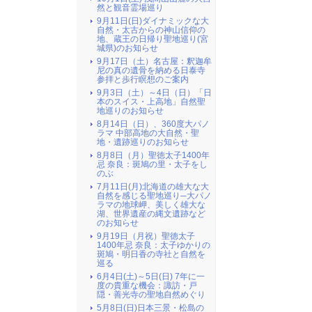
然と観音霊場巡り
9月11日(日)ダイナミックな大
自然・太古からの神山信仰の
地、蔵王の日帰り聖地巡り(宮
城県)のお知らせ
9月17日（土）名古屋：釈迦牟
尼の真の遺骨を納める日泰寺
参拝と歩行瞑想のご案内
9月3日（土）～4日（日）「日
本のスイス・上高地」自然聖
地巡りのお知らせ
8月14日（日）、360度大パノ
ラマ 中部高地の大自然・聖
地・遺跡巡りのお知らせ
8月8日（月）聖徳太子1400年
忌 奈良：斑鳩の里・太子をし
のぶ
7月11日(月)北海道の雄大な大
自然を感じる聖地巡り─大パノ
ラマの地球岬、美しく雄大な
湖、世界遺産の縄文遺跡など
のお知らせ
9月19日（月祝）聖徳太子
1400年忌 奈良：太子ゆかりの
斑鳩・明日香の寺社と自然を
巡る
6月4日(土)～5日(日) 7年に一
度の貴重な機会：諏訪・戸
隠・善光寺の聖地自然めぐり
5月8日(日)日本三景・松島の