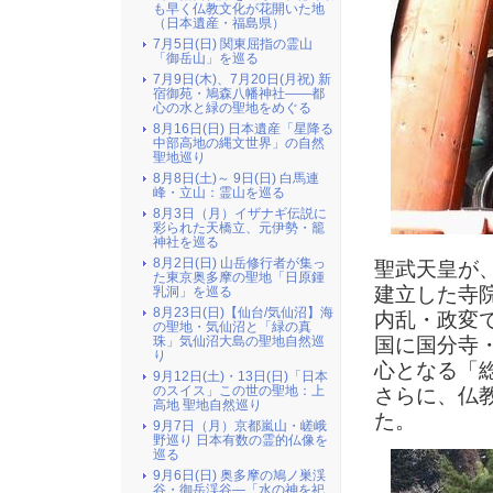
も早く仏教文化が花開いた地
（日本遺産・福島県）
7月5日(日) 関東屈指の霊山
「御岳山」を巡る
7月9日(木)、7月20日(月祝) 新
宿御苑・鳩森八幡神社――都
心の水と緑の聖地をめぐる
8月16日(日) 日本遺産「星降る
中部高地の縄文世界」の自然
聖地巡り
8月8日(土)～ 9日(日) 白馬連
峰・立山：霊山を巡る
8月3日（月）イザナギ伝説に
彩られた天橋立、元伊勢・籠
神社を巡る
8月2日(日) 山岳修行者が集っ
聖武天皇が
た東京奥多摩の聖地「日原鍾
建立した寺
乳洞」を巡る
8月23日(日)【仙台/気仙沼】海
内乱・政変
の聖地・気仙沼と「緑の真
国に国分寺
珠」気仙沼大島の聖地自然巡
り
心となる「
9月12日(土)・13日(日)「日本
のスイス」この世の聖地：上
さらに、仏
高地 聖地自然巡り
た。
9月7日（月）京都嵐山・嵯峨
野巡り 日本有数の霊的仏像を
巡る
9月6日(日) 奥多摩の鳩ノ巣渓
谷・御岳渓谷―「水の神を祀