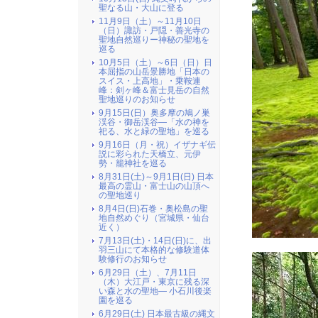
聖なる山・大山に登る
11月9日（土）～11月10日
（日）諏訪・戸隠・善光寺の
聖地自然巡りー神秘の聖地を
巡る
10月5日（土）～6日（日）日
本屈指の山岳景勝地「日本の
スイス・上高地」・乗鞍連
峰：剣ヶ峰＆富士見岳の自然
聖地巡りのお知らせ
9月15日(日）奥多摩の鳩ノ巣
渓谷・御岳渓谷―「水の神を
祀る、水と緑の聖地」を巡る
9月16日（月・祝）イザナギ伝
説に彩られた天橋立、元伊
勢・籠神社を巡る
8月31日(土)～9月1日(日) 日本
最高の霊山・富士山の山頂へ
の聖地巡り
8月4日(日)石巻・奥松島の聖
地自然めぐり（宮城県・仙台
近く）
7月13日(土)・14日(日)に、出
羽三山にて本格的な修験道体
験修行のお知らせ
6月29日（土）、7月11日
（木）大江戸・東京に残る深
い森と水の聖地― 小石川後楽
園を巡る
6月29日(土) 日本最古級の縄文