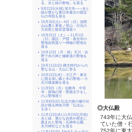
る、水と緑の聖地」を巡る
9月22日(火祝) 深大寺――水と
緑が豊かな東日本最古の国宝
仏の寺院を巡る
10月3日(土)～4日（日）浅間
山山麓と東篭ノ登山・日光の
大自然と観音霊場巡り
10月31日（土）～11月1日
（日）諏訪・戸隠・善光寺の
聖地自然巡りー神秘の聖地を
巡る
10月12日（月・祝）天川・吉
野で水の神と修験道の聖地を
巡る
10月11日(日) 縄文時代からの
聖なる山・大山に登る
10月22日(木)：大江戸・東京
に残る深い森と水の聖地― 小
石川後楽園を巡る
11月9日（月）法隆寺、中宮
寺：斑鳩の里・聖徳太子をし
のぶ聖地巡り
11月8日(日) 弘法大師の修行伝
説が残る神奈川県「弘法山」
◎大仏殿
を歩く
11月12日(木),11月23日(月祝)
743年に
水と緑、豊かな自然や歴史に
囲まれた聖地－石神井公園、
ていた僧・
氷川神社などを巡る
752年に
11月1日(日)【仙台】七ヶ浜の