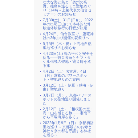
壮大な海と島と「奥州の高
野」雄島を巡るミニ聖地めぐ
り（14時～上祐代表の仙台セ
ミナー）のお知らせ
7月30(土)・31日(日)に、2022
年の出羽三山にて本格的な修
験道体験修行の日程が決定
4月24日、仙台教室で、鹽竈神
社の3年ぶり開催の花祭りへ
5月5日（木・祝）上高地自然
聖地巡りのお知らせ
4月23日(土) 海の平和と安全を
祈る――観音菩薩とヤマトタ
ケル伝説の聖地・観音崎を巡
る旅
4月2日（土）名古屋、4日
（月）京都のパワースポッ
ト・聖地巡りのご案内
3月12日（土）伊豆（熱海・伊
東）聖地巡り
3月7日（月）、京都パワース
ポットの聖地巡り開催しまし
た
2月12日（土）「相模国の空・
海・山を感じる旅――湘南平
から平塚海岸を歩く」
2022年1月9日（日） 京都初詣
聖地巡り ～京都最古のお寺と
神社＆京の都を守護する神社
を巡る～