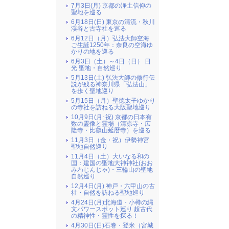
7月3日(月) 京都の浄土信仰の
聖地を巡る
6月18日(日) 東京の清流・秋川
渓谷と古寺社を巡る
6月12日（月）弘法大師空海
ご生誕1250年：奈良の空海ゆ
かりの地を巡る
6月3日（土）～4日（日） 日
光 聖地・自然巡り
5月13日(土) 弘法大師の修行伝
説が残る神奈川県「弘法山」
を歩く聖地巡り
5月15日（月）聖徳太子ゆかり
の寺社を訪ねる大阪聖地巡り
10月9日(月･祝) 京都の日本有
数の霊像と霊場（清凉寺・広
隆寺・比叡山延暦寺）を巡る
11月3日（金・祝）伊勢神宮
聖地自然巡り
11月4日（土）大いなる和の
国：建国の聖地大神神社(おお
みわじんじゃ)・三輪山の聖地
自然巡り
12月4日(月) 神戸・六甲山の古
社・自然を訪ねる聖地巡り
4月24日(月)北海道・小樽の縄
文パワースポット巡り 超古代
の精神性・霊性を探る！
4月30日(日)石巻・登米（宮城