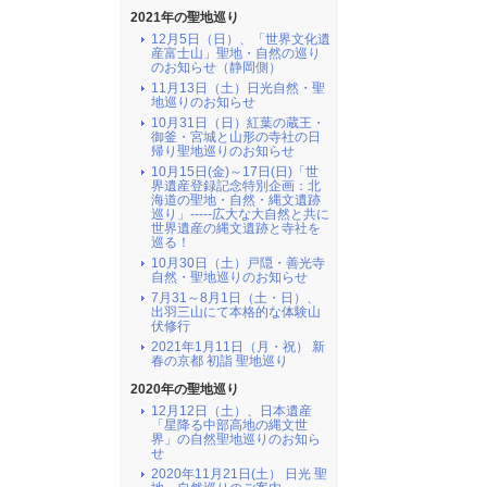
2021年の聖地巡り
12月5日（日）、「世界文化遺
産富士山」聖地・自然の巡り
のお知らせ（静岡側）
11月13日（土）日光自然・聖
地巡りのお知らせ
10月31日（日）紅葉の蔵王・
御釜・宮城と山形の寺社の日
帰り聖地巡りのお知らせ
10月15日(金)～17日(日)「世
界遺産登録記念特別企画：北
海道の聖地・自然・縄文遺跡
巡り」-----広大な大自然と共に
世界遺産の縄文遺跡と寺社を
巡る！
10月30日（土）戸隠・善光寺
自然・聖地巡りのお知らせ
7月31～8月1日（土・日）、
出羽三山にて本格的な体験山
伏修行
2021年1月11日（月・祝） 新
春の京都 初詣 聖地巡り
2020年の聖地巡り
12月12日（土）、日本遺産
「星降る中部高地の縄文世
界」の自然聖地巡りのお知ら
せ
2020年11月21日(土） 日光 聖