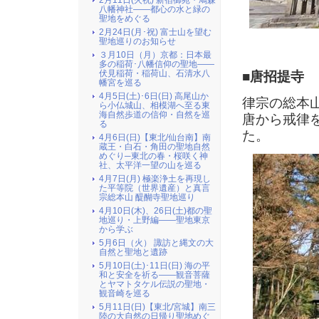
2月11日(火祝) 新宿御苑・鳩森
八幡神社――都心の水と緑の
聖地をめぐる
2月24日(月･祝) 富士山を望む
聖地巡りのお知らせ
３月10日（月）京都：日本最
多の稲荷･八幡信仰の聖地――
伏見稲荷・稲荷山、石清水八
■唐招提寺
幡宮を巡る
4月5日(土)･6日(日) 高尾山か
律宗の総本
ら小仏城山、相模湖へ至る東
海自然歩道の信仰・自然を巡
唐から戒律
る
た。
4月6日(日)【東北/仙台南】南
蔵王・白石・角田の聖地自然
めぐり─東北の春・桜咲く神
社、太平洋一望の山を巡る
4月7日(月) 極楽浄土を再現し
た平等院（世界遺産）と真言
宗総本山 醍醐寺聖地巡り
4月10日(木)、26日(土)都の聖
地巡り・上野編――聖地東京
から学ぶ
5月6日（火） 諏訪と縄文の大
自然と聖地と遺跡
5月10日(土)･11日(日) 海の平
和と安全を祈る――観音菩薩
とヤマトタケル伝説の聖地・
観音崎を巡る
5月11日(日)【東北/宮城】南三
陸の大自然の日帰り聖地めぐ