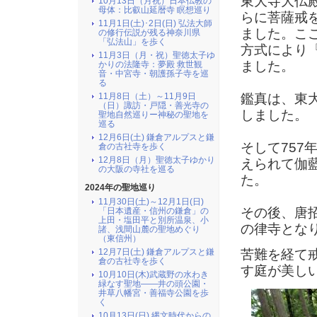
東大寺大仏
10月13日（月祝）日本仏教の
母体：比叡山延暦寺 瞑想巡り
らに菩薩戒
11月1日(土)･2日(日) 弘法大師
ました。こ
の修行伝説が残る神奈川県
「弘法山」を歩く
方式により
11月3日（月・祝）聖徳太子ゆ
ました。
かりの法隆寺：夢殿 救世観
音・中宮寺・朝護孫子寺を巡
る
鑑真は、東
11月8日（土）～11月9日
（日）諏訪・戸隠・善光寺の
しました。
聖地自然巡りー神秘の聖地を
巡る
12月6日(土) 鎌倉アルプスと鎌
そして75
倉の古社寺を歩く
12月8日（月）聖徳太子ゆかり
えられて伽
の大阪の寺社を巡る
た。
2024年の聖地巡り
11月30日(土)～12月1日(日)
その後、唐
「日本遺産・信州の鎌倉」の
上田・塩田平と別所温泉、小
の律寺とな
諸、浅間山麓の聖地めぐり
（東信州）
12月7日(土) 鎌倉アルプスと鎌
苦難を経て
倉の古社寺を歩く
す庭が美し
10月10日(木)武蔵野の水わき
緑なす聖地――井の頭公園・
井草八幡宮・善福寺公園を歩
く
10月13日(日) 縄文時代からの