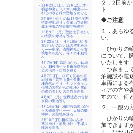
２．2日前か
11月23日(土)、12月12日(木)
ト
明治神宮と代々木八幡宮――
都心の水と緑の聖地をめぐる
5月6日ひかりの輪17周年関西
◆ご注意
特別聖地巡り：金峯山寺金剛
蔵王権現の特別御開帳参拝
１．あらゆ
12月9日（月）聖徳太子ゆかり
の大阪の寺社を巡る
い。
3月23日(土)、4月18日(木) 多
摩川沿いの水と緑の聖地を歩
ひかりの輪
く――多摩川浅間神社から古
墳地帯を経て、等々力不動尊
について、
へ
いたします
4月7日(日) 高尾山から小仏城
山、相模湖へ至る東海自然歩
つきまして
道の信仰・自然を巡る
泊施設や運
4月7日(日)、桜咲く初春の宮
城県南・蔵王山麓の角田の聖
車両による
地自然めぐり～ヤマトタケル
伝説の古代からの聖地と雪山
ィアの方や
の麓の美しい大自然を巡る
すので、何
4月8日（月）世界遺産の古都
奈良の聖地巡り
２、一般の
4月14日(日) 湘南平(高麗山)か
ら大磯海岸へ――「日輪の御
神体」の聖地を巡る
ひかりの輪
3月10日(日) 相模国の古社――
寒川神社・前鳥神社・平塚八
加できます
幡宮を巡る
く、ひかり