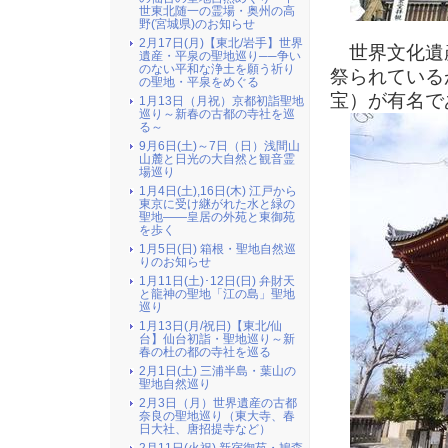
世東北随一の霊場・奥州の高
野(宮城県)のお知らせ
2月17日(月)【東北/岩手】世界
世界文化遺
遺産・平泉の聖地巡り──争い
のない平和な浄土を願う祈り
祭られている
の聖地・平泉をめぐる
宝）が有名で
1月13日（月祝）京都初詣聖地
巡り～新春の古都の寺社を巡
る～
9月6日(土)～7日（日）浅間山
山麓と日光の大自然と観音霊
場巡り
1月4日(土),16日(木) 江戸から
東京に受け継がれた水と緑の
聖地――皇居の外苑と東御苑
を歩く
1月5日(日) 箱根・聖地自然巡
りのお知らせ
1月11日(土)･12日(日) 弁財天
と龍神の聖地「江の島」聖地
巡り
1月13日(月/祝日)【東北/仙
台】仙台初詣・聖地巡り～新
春の杜の都の寺社を巡る
2月1日(土) 三浦半島・葉山の
聖地自然巡り
2月3日（月）世界遺産の古都
奈良の聖地巡り（東大寺、春
日大社、唐招提寺など）