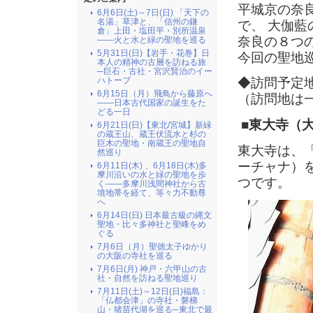
平城京の奈
6月6日(土)～7日(日) 「天下の
名湯」草津と、「信州の鎌
で、 大伽
倉」上田・塩田平・別所温泉
奈良の８つ
――火と水と緑の聖地を巡る
5月31日(日)【岩手・花巻】日
今回の聖地
本人の精神の古層を訪ねる旅
─巨石・古社・宮沢賢治のイー
ハトーブ
◆訪問予定
6月15日（月）飛鳥から藤原へ
（訪問地は
――日本古代国家の誕生をた
どる一日
■東大寺（
6月21日(日)【東北/宮城】新緑
の蔵王山、蔵王伏流水と杉の
巨木の聖地・南蔵王の聖地自
東大寺は、
然巡り
ーチャナ）
6月11日(木) 、6月18日(木)多
摩川沿いの水と緑の聖地を歩
つです。
く――多摩川浅間神社から古
墳地帯を経て、等々力不動尊
へ
6月14日(日) 日本最古級の縄文
聖地・比々多神社と聖峰をめ
ぐる
7月6日（月）聖徳太子ゆかり
の大阪の寺社を巡る
7月6日(月) 神戸・六甲山の古
社・自然を訪ねる聖地巡り
7月11日(土)～12日(日)福島：
「仏都会津」の寺社・磐梯
山・猪苗代湖を巡る─東北で最