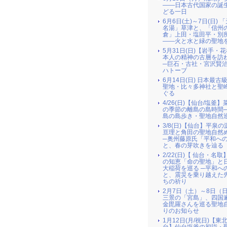
――日本古代国家の誕
どる一日
6月6日(土)～7日(日) 
名湯」草津と、「信州
倉」上田・塩田平・別
――火と水と緑の聖地
5月31日(日)【岩手・
本人の精神の古層を訪
─巨石・古社・宮沢賢
ハトーブ
6月14日(日) 日本最古
聖地・比々多神社と聖
ぐる
4/26(日)【仙台/塩釜
の季節の離島の島時間
島の島歩き・聖地自然
3/8(日)【仙台】平泉
亘理と角田の聖地自然
─奥州藤原氏「平和へ
と、春の芽吹きを辿る
2/22(日)【 仙台・名
の知恵「命の聖地」と
大稲荷を巡る ─平和へ
と、震災を乗り越えた
ちの祈り
2月7日（土）～8日（
三景の「宮島」、四国
金毘羅さんを巡る聖地
りのお知らせ
1月12日(月/祝日)【東北