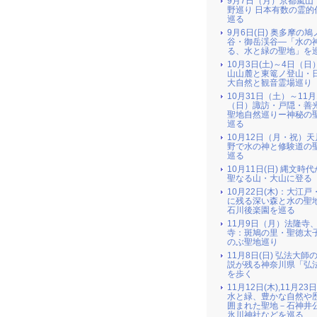
9月7日（月）京都嵐山
野巡り 日本有数の霊的
巡る
9月6日(日) 奥多摩の
谷・御岳渓谷―「水の
る、水と緑の聖地」を
10月3日(土)～4日（日
山山麓と東篭ノ登山・
大自然と観音霊場巡り
10月31日（土）～11月
（日）諏訪・戸隠・善
聖地自然巡りー神秘の
巡る
10月12日（月・祝）
野で水の神と修験道の
巡る
10月11日(日) 縄文時
聖なる山・大山に登る
10月22日(木)：大江戸
に残る深い森と水の聖地
石川後楽園を巡る
11月9日（月）法隆寺
寺：斑鳩の里・聖徳太
のぶ聖地巡り
11月8日(日) 弘法大師
説が残る神奈川県「弘
を歩く
11月12日(木),11月23
水と緑、豊かな自然や
囲まれた聖地－石神井
氷川神社などを巡る