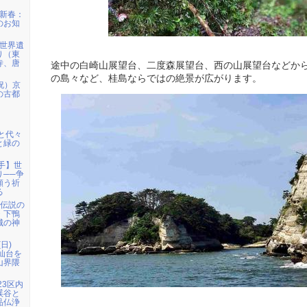
）新春：
のお知
）世界遺
り（東
寺、唐
途中の白崎山展望台、二度森展望台、西の山展望台などか
の島々など、桂島ならではの絶景が広がります。
祝）京
の古都
宮と代々
と緑の
岩手】世
り──争
願う祈
る
姫伝説の
・下鴨
城の神
日)
仙台を
山界隈
23区内
渓谷と
品仏浄