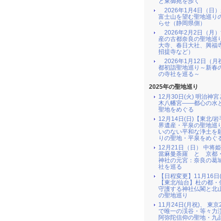
と東御苑を歩く
2026年1月4日（日
富士山を望む聖地巡り
らせ（静岡県側）
2026年2月2日（月
産の古都奈良の聖地巡
大寺、春日大社、興福
招提寺など）
2026年1月12日（月
都初詣聖地巡り～新春
の寺社を巡る～
2025年の聖地巡り
12月30日(火) 明治神
木八幡宮――都心の水
聖地をめぐる
12月14日(日)【東北/
界遺産・平泉の聖地巡
いのない平和な浄土を
りの聖地・平泉をめぐ
12月21日（日） 中将
當麻曼荼羅 と 京都
神社の元宮：奈良の葛
社を巡る
【日程変更】11月16日(
【東北/仙台】杜の都・
守護する神社仏閣と北
の聖地巡り
11月24日(月祝)、 東京
で唯一の渓谷・等々力
阿弥陀信仰の聖地・九