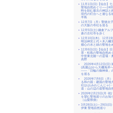
11月1日(日)【仙台】
聖地自然めぐり──240
時を刻む最古の神話と
現代の灯台へと連なる
半島
12月7日（月）聖徳太
の大阪の寺社を巡る
12月5日(土) 鎌倉アル
倉の古社寺を歩く
12月10日(木)、12月19
明治神宮と代々木八幡
都心の水と緑の聖地を
12月6日(日)【仙台】
景・松島の聖地自然め
中世東北随一の霊場・
高野
2026年4月12日(日)
(高麗山)から大磯海岸
――「日輪の御神体」
を巡る
2026年7月6日（月
る和の国：建国の聖地
社(おおみわじんじゃ)
道：山の辺の道聖地自
2026年2月23日(月･祝
を望む聖地巡りのお知
（山梨県側）
3月28日(土)～29日(日
伊東 聖地自然巡り