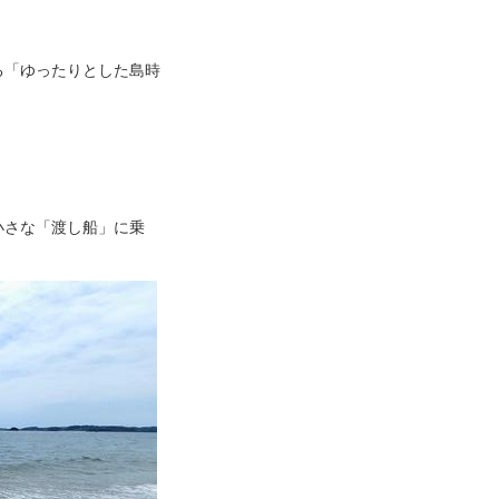
る「ゆったりとした島時
小さな「渡し船」に乗
。