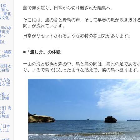
)【福
船で海を渡り、日常から切り離された離島へ。
が育ん
― 東北
教文化
そこには、波の音と野鳥の声、そして早春の風が吹き抜け
間」が流れています。
摩川の水
摩川浅
日常がリセットされるような独特の雰囲気があります。
尊へ
霊山
■「渡し舟」の体験
苑・鳩森
と緑の
一面の海と砂浜と森の中、島と島の間は、島民の足である
「星降る
り、まるで島民になったような感覚で、隣の島へ渡ります
の自然
馬八方池
る 聖
者が集っ
日原鍾
仙沼】海
の真
自然巡
)「日本
地：上