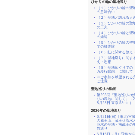
ひかりの輪の聖地巡り
（１）ひかりの輪の聖
の意味合い
（２）聖地と訪れる人
（３）ひかりの輪の聖
の工夫
（４）ひかりの輪と聖
の経緯
（５）ひかりの輪の聖
での虹体験
（６）虹に関する教え
（７）聖地巡りに関す
え・思想
（８）聖地めぐりでの
ガ歩行瞑想」に関して
※ご参加を希望される
ご注意
聖地巡りの動画
第298回『聖地巡りの
りの境地に関して』（2
8月28日 東京 58min）
2026年の聖地巡り
6月21日(日)【東北/宮
の蔵王山、蔵王伏流水
巨木の聖地・南蔵王の
然巡り
6月15日（月）飛鳥か