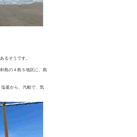
。
があるそうです。
、朴島の４島５地区に、島
ト塩釜から、汽船で、気