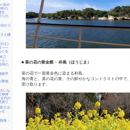
七ヶ浜の
0年の
縄文、
祈りの
子ゆかり
プスと鎌
日(土)
宮――
めぐる
日本三
ぐり～
■ 菜の花の黄金郷 ─ 朴島（ほうじま）
奥州の
菜の花で一面黄金色に染まる朴島。
 湘南平
へ
海の青と、菜の花の黄。その鮮やかなコントラストの中で
の聖地
受け取ります。
）大いな
大神神
・古代の
然巡り
) 富士山
らせ
) 熱海・