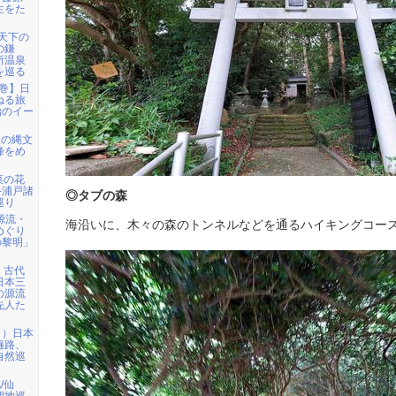
生をた
「天下の
の鎌
所温泉
を巡る
花巻】日
ねる旅
治のイー
級の縄文
峰をめ
】菜の花
─浦戸諸
◎タブの森
巡り
の源流・
海沿いに、木々の森のトンネルなどを通るハイキングコー
めぐり
の黎明」
取】古代
日本三
の源流
先人た
日）日本
遍路、
自然巡
/仙