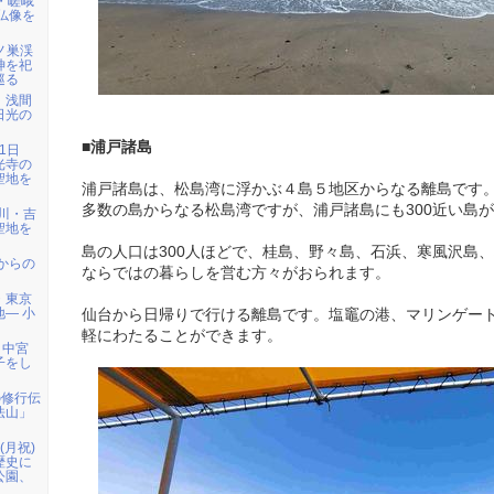
・嵯峨
仏像を
鳩ノ巣渓
神を祀
巡る
）浅間
日光の
■浦戸諸島
1日
光寺の
聖地を
浦戸諸島は、松島湾に浮かぶ４島５地区からなる離島です
多数の島からなる松島湾ですが、浦戸諸島にも300近い島
天川・吉
聖地を
島の人口は300人ほどで、桂島、野々島、石浜、寒風沢島
代からの
ならではの暮らしを営む方々がおられます。
・東京
― 小
仙台から日帰りで行ける離島です。塩竈の港、マリンゲー
軽にわたることができます。
、中宮
子をし
の修行伝
法山」
日(月祝)
歴史に
公園、