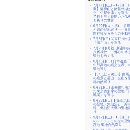
7月11日(土)～12日(日
島】磐梯山と猪苗代湖
だ「仏都会津」を巡る 
で最も早く花開いた仏
と祈りの世界
9月22日(火・祝) 、多
と緑の聖地巡り――多
間神社から等々力不動
7月5日(日) 関東屈指の
「御岳山」を巡る
7月20日(月祝) 新宿御
八幡神社――都心の水
聖地をめぐる
8月16日(日) 日本遺産
中部高地の縄文世界」
聖地巡り
【8/8(土)～9(日)】白
の絶景と霊山・立山を巡
地自然巡り
8月2日(日) 山岳修行
た東京奥多摩の聖地「
乳洞」を巡る
8月23日(日)【仙台/気
の聖地・気仙沼と「緑
珠」気仙沼大島の聖地
り
9月12日(土)・13日(日
のスイス」この世の聖
高地 聖地自然巡り