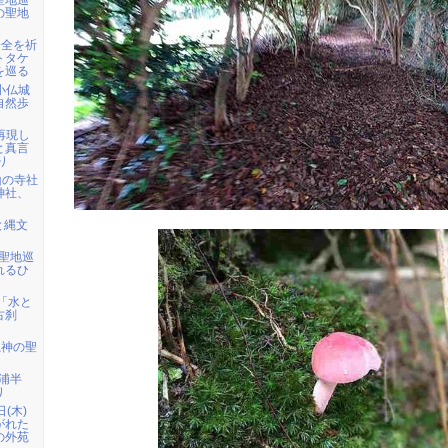
聖地巡
の聖地
安全を祈
トタケ
を巡る
ら小仏城
自然歩
を再現し
と真言
り
山の寺社
神社、
と縄文
・聖地巡
れるひ
)「水と
古刹
龍神の聖
三浦半
り
日(木)
がれた
の外苑