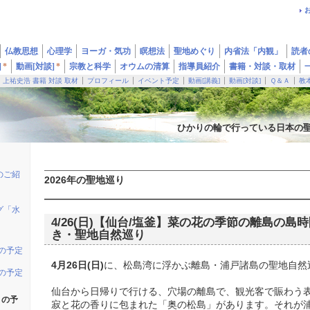
仏教思想
心理学
ヨーガ・気功
瞑想法
聖地めぐり
内省法「内観」
読者
]
*
動画[対談]
*
宗教と科学
オウムの清算
指導員紹介
書籍・対談・取材
上祐史浩 書籍 対談 取材
プロフィール
イベント予定
動画[講義]
動画[対談]
Ｑ＆Ａ
教
ひかりの輪で行っている日本の
のご紹
2026年の聖地巡り
グ「水
4/26(日)【仙台/塩釜】菜の花の季節の離島の島
き・聖地自然巡り
りの予定
4月26日(日)
に、松島湾に浮かぶ離島・浦戸諸島の聖地自然
りの予定
仙台から日帰りで行ける、穴場の離島で、観光客で賑わう
りの予
寂と花の香りに包まれた「奥の松島」があります。それが