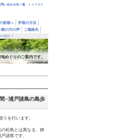
お問い合わせ先一覧
ＨＯＭＥ
の皆様へ
学習の方法
一般の方の声
ご連絡先
本の紹介
聖地めぐりのご案内です。
時間─浦戸諸島の島歩
巡りを行います。
表の松島とは異なる、静
浦戸諸島です。