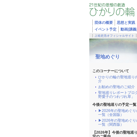
団体の概要
思想と実践
イベント予定
動画[講義
上祐史浩オフィシャルサイト
聖地めぐり
このコーナーについて
ひかりの輪の聖地巡り
介
お勧めの聖地のご紹介
聖地巡りレポートブロ
野愛子のつれづれ草」
今後の聖地巡りの予定一覧
▶2026年の聖地めぐ
一覧（全国版）
▶2026年の聖地めぐ
一覧（関西版）
【2026年】今後の聖地巡
定のご案内