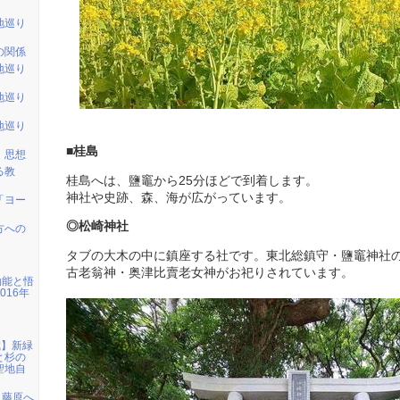
地巡り
の関係
地巡り
地巡り
地巡り
■桂島
・思想
る教
桂島へは、鹽竈から25分ほどで到着します。
神社や史跡、森、海が広がっています。
「ヨー
◎松崎神社
方への
タブの大木の中に鎮座する社です。東北総鎮守・鹽竈神社
古老翁神・奥津比賣老女神がお祀りされています。
効能と悟
016年
城】新緑
と杉の
聖地自
ら藤原へ