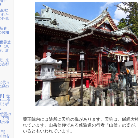
三浦半
り
日(木)
がれた
の外苑
）新春：
のお知
）世界遺
り（東
寺、唐
祝）京
の古都
宮と代々
と緑の
岩手】世
り──争
願う祈
る
姫伝説の
・下鴨
薬王院内には随所に天狗の像があります。天狗は、飯縄大
城の神
れています。山岳信仰である修験道の行者「山伏」の姿が
いるともいわれています。
日)
仙台を