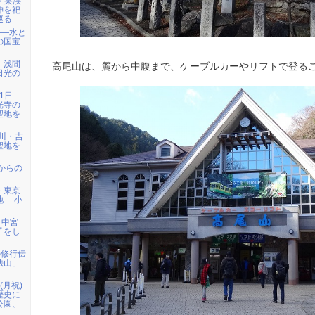
鳩ノ巣渓
神を祀
巡る
――水と
の国宝
）浅間
高尾山は、麓から中腹まで、ケーブルカーやリフトで登る
日光の
1日
光寺の
聖地を
天川・吉
聖地を
代からの
・東京
― 小
、中宮
子をし
の修行伝
法山」
日(月祝)
歴史に
公園、