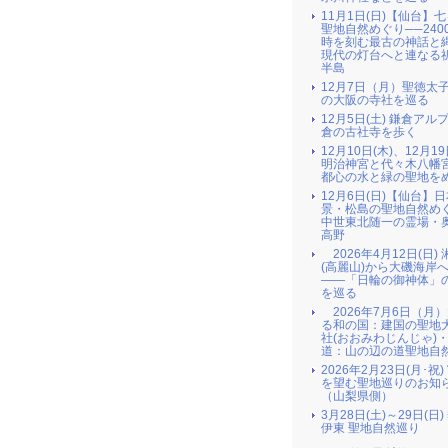
11月1日(日)【仙台】
聖地自然めぐり──240
時を刻む最古の神話と
現代の灯台へと連なる
半島
12月7日（月）聖徳太
の大阪の寺社を巡る
12月5日(土) 鎌倉アル
倉の古社寺を歩く
12月10日(木)、12月19
明治神宮と代々木八幡
都心の水と緑の聖地を
12月6日(日)【仙台】
景・松島の聖地自然め
中世東北随一の霊場・
高野
2026年4月12日(日)
(高麗山)から大磯海岸
――「日輪の御神体」
を巡る
2026年7月6日（月
る和の国：建国の聖地
社(おおみわじんじゃ)
道：山の辺の道聖地自
2026年2月23日(月･祝
を望む聖地巡りのお知
（山梨県側）
3月28日(土)～29日(日
伊東 聖地自然巡り