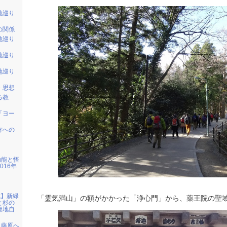
地巡り
の関係
地巡り
地巡り
地巡り
・思想
る教
「ヨー
方への
効能と悟
016年
城】新緑
「霊気満山」の額がかかった「浄心門」から、薬王院の聖
と杉の
聖地自
ら藤原へ