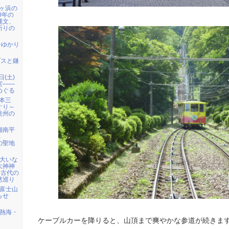
七ヶ浜の
0年の
縄文、
祈りの
子ゆかり
プスと鎌
日(土)
宮――
めぐる
日本三
ぐり～
奥州の
 湘南平
へ
の聖地
）大いな
大神神
・古代の
然巡り
) 富士山
らせ
) 熱海・
ケーブルカーを降りると、山頂まで爽やかな参道が続きま