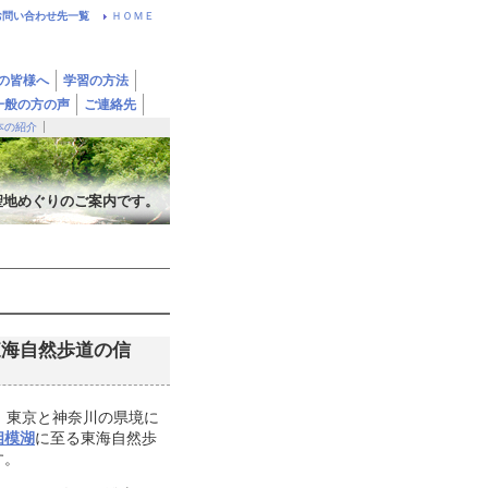
お問い合わせ先一覧
ＨＯＭＥ
の皆様へ
学習の方法
一般の方の声
ご連絡先
本の紹介
聖地めぐりのご案内です。
東海自然歩道の信
、東京と神奈川の県境に
相模湖
に至る東海自然歩
す。