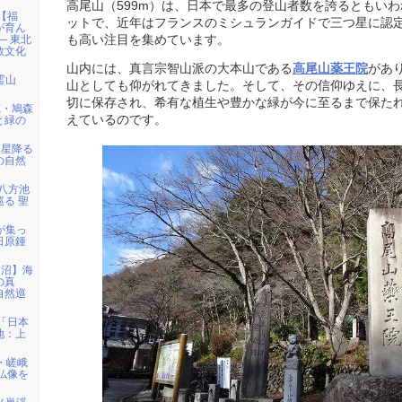
高尾山（599m）は、日本で最多の登山者数を誇るともい
)【福
ットで、近年はフランスのミシュランガイドで三つ星に認
が育ん
も高い注目を集めています。
― 東北
教文化
山内には、真言宗智山派の大本山である
高尾山薬王院
があ
霊山
山としても仰がれてきました。そして、その信仰ゆえに、
切に保存され、希有な植生や豊かな緑が今に至るまで保た
苑・鳩森
えているのです。
と緑の
「星降る
の自然
馬八方池
る 聖
者が集っ
日原鍾
仙沼】海
の真
自然巡
)「日本
地：上
・嵯峨
仏像を