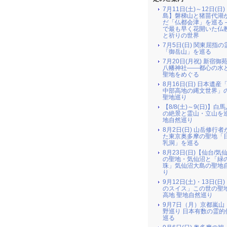
7月11日(土)～12日(日
島】磐梯山と猪苗代湖
だ「仏都会津」を巡る 
で最も早く花開いた仏
と祈りの世界
7月5日(日) 関東屈指の
「御岳山」を巡る
7月20日(月祝) 新宿御
八幡神社――都心の水
聖地をめぐる
8月16日(日) 日本遺産
中部高地の縄文世界」
聖地巡り
【8/8(土)～9(日)】白
の絶景と霊山・立山を巡
地自然巡り
8月2日(日) 山岳修行
た東京奥多摩の聖地「
乳洞」を巡る
8月23日(日)【仙台/気
の聖地・気仙沼と「緑
珠」気仙沼大島の聖地
り
9月12日(土)・13日(日
のスイス」この世の聖
高地 聖地自然巡り
9月7日（月）京都嵐山
野巡り 日本有数の霊的
巡る