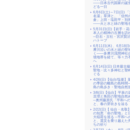
――日本古代国家の誕
どる一日
6月6日(土)～7日(日) 
名湯」草津と、「信州
倉」上田・塩田平・別
――火と水と緑の聖地
5月31日(日)【岩手・
本人の精神の古層を訪
─巨石・古社・宮沢賢
ハトーブ
6月11日(木) 、6月18日
摩川沿いの水と緑の聖
く――多摩川浅間神社
墳地帯を経て、等々力
へ
6月14日(日) 日本最古
聖地・比々多神社と聖
ぐる
4/26(日)【仙台/塩釜
の季節の離島の島時間
島の島歩き・聖地自然
3/8(日)【仙台】平泉
亘理と角田の聖地自然
─奥州藤原氏「平和へ
と、春の芽吹きを辿る
2/22(日)【 仙台・名
の知恵「命の聖地」と
大稲荷を巡る ─平和へ
と、震災を乗り越えた
ちの祈り