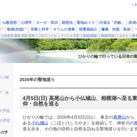
仏教思想
心理学
ヨーガ・気功
瞑想法
聖地めぐり
内省法「内観」
読者
]
*
動画[対談]
*
宗教と科学
オウムの清算
指導員紹介
書籍・対談・取材
上祐史浩 書籍 対談 取材
プロフィール
イベント予定
動画[講義]
動画[対談]
Ｑ＆Ａ
教
ひかりの輪で行っている日本の
のご紹
2026年の聖地巡り
グ「水
4月5日(日) 高尾山から小仏城山、相模湖へ至る
仰・自然を巡る
りの予定
ひかりの輪では、2026年4月5日(日)に、東京の
高尾山
から
りの予定
ある
小仏城山
（こぼとけしろやま）を経由して、神奈川の
道を歩き、その地の信仰と自然を訪ねる聖地巡りを行いま
りの予