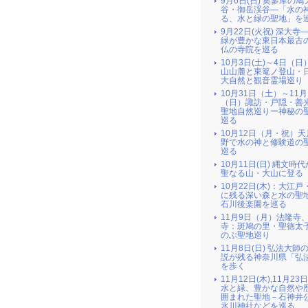
9月6日(日) 奥多摩の
谷・御岳渓谷―「水の
る、水と緑の聖地」を
9月22日(火祝) 深大寺
緑が豊かな東日本最古
仏の寺院を巡る
10月3日(土)～4日（日
山山麓と東篭ノ登山・
大自然と観音霊場巡り
10月31日（土）～11月
（日）諏訪・戸隠・善
聖地自然巡りー神秘の
巡る
10月12日（月・祝）
野で水の神と修験道の
巡る
10月11日(日) 縄文時
聖なる山・大山に登る
10月22日(木)：大江戸
に残る深い森と水の聖地
石川後楽園を巡る
11月9日（月）法隆寺
寺：斑鳩の里・聖徳太
のぶ聖地巡り
11月8日(日) 弘法大師
説が残る神奈川県「弘
を歩く
11月12日(木),11月23
水と緑、豊かな自然や
囲まれた聖地－石神井
氷川神社などを巡る