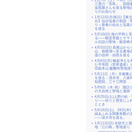
2月7日（土）～8日（
三景の「宮島」、四国
金毘羅さんを巡る聖地
りのお知らせ
1月12日(月/祝日)【東北
台】仙台塩釜の初詣・
り～新春の仙台と塩釜
を巡る
5月10(日) 海の平和と
る――観音菩薩とヤマ
ル伝説の聖地・観音崎
4月5日(日) 高尾山か
山、相模湖へ至る東海
道の信仰・自然を巡る
4月6日(月) 極楽浄土
た平等院（世界遺産）
宗総本山 醍醐寺聖地巡
5月11日（月）京都東
を巡る：清水寺、八坂
知恩院、三十三間堂
5月6日（水･祝） 諏訪
の大自然と聖地と遺跡
4月25日(土)上野の杜
り――祈りと歴史にふ
ととき
5月16日(土)、28日(木
緑あふれる関東有数の
――深大寺を巡る」
1月11日(日) 弁財天と
地「江の島」聖地巡り