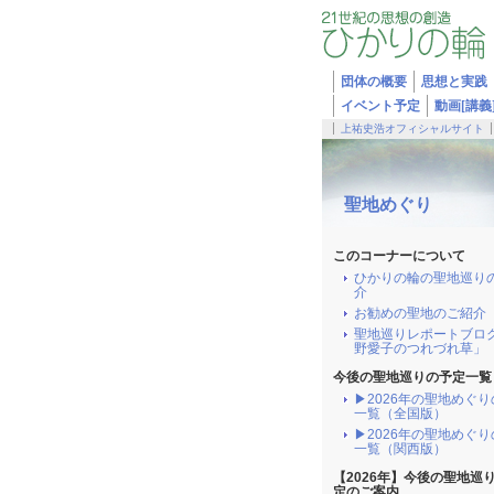
団体の概要
思想と実践
イベント予定
動画[講義
上祐史浩オフィシャルサイト
聖地めぐり
このコーナーについて
ひかりの輪の聖地巡り
介
お勧めの聖地のご紹介
聖地巡りレポートブロ
野愛子のつれづれ草」
今後の聖地巡りの予定一覧
▶2026年の聖地めぐ
一覧（全国版）
▶2026年の聖地めぐ
一覧（関西版）
【2026年】今後の聖地巡
定のご案内