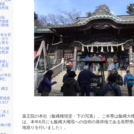
日）日本
遍路、
自然巡
/仙
聖地巡
の聖地
安全を祈
トタケ
を巡る
ら小仏城
自然歩
を再現し
と真言
り
山の寺社
神社、
と縄文
・聖地巡
れるひ
)「水と
古刹
薬王院の本社（飯縄権現堂・下の写真）。ご本尊は飯縄大
は、本年6月にも飯縄大権現への信仰の発祥地である長野県
龍神の聖
地巡りを行いました）。