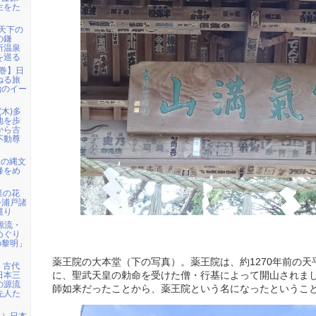
生をた
「天下の
の鎌
所温泉
を巡る
花巻】日
ねる旅
治のイー
(木)多
地を歩
から古
不動尊
級の縄文
峰をめ
】菜の花
─浦戸諸
巡り
の源流・
めぐり
の黎明」
薬王院の大本堂（下の写真）。薬王院は、約1270年前の天平
取】古代
に、聖武天皇の勅命を受けた僧・行基によって開山されま
日本三
の源流
師如来だったことから、薬王院という名になったというこ
先人た