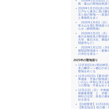
2026年2月1日(日) 
島・葉山の聖地自然巡
2026年1月15日(木),29
江戸から東京に受け継
水と緑の聖地――皇居
と東御苑を歩く
2026年1月4日（日
富士山を望む聖地巡り
らせ（静岡県側）
2026年2月2日（月
産の古都奈良の聖地巡
大寺、春日大社、興福
招提寺など）
2026年1月12日（月
都初詣聖地巡り～新春
の寺社を巡る～
2025年の聖地巡り
12月30日(火) 明治神
木八幡宮――都心の水
聖地をめぐる
12月14日(日)【東北/
界遺産・平泉の聖地巡
いのない平和な浄土を
りの聖地・平泉をめぐ
12月21日（日） 中将
當麻曼荼羅 と 京都
神社の元宮：奈良の葛
社を巡る
【日程変更】11月16日(
【東北/仙台】杜の都・