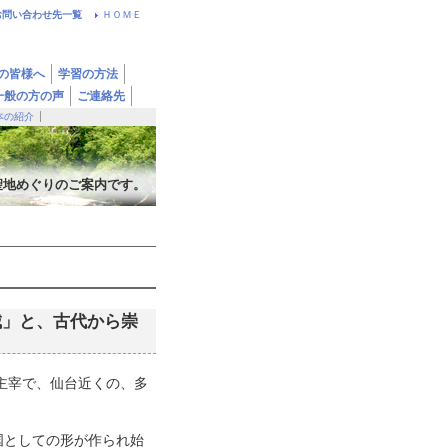
お問い合わせ先一覧
ＨＯＭＥ
の皆様へ
学習の方法
一般の方の声
ご連絡先
本の紹介
聖地めぐりのご案内です。
城」と、古代から崇
室主宰で、仙台近くの、多
国としての形が作られ始