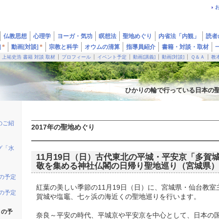
仏教思想
心理学
ヨーガ・気功
瞑想法
聖地めぐり
内省法「内観」
読者
]
*
動画[対談]
*
宗教と科学
オウムの清算
指導員紹介
書籍・対談・取材
上祐史浩 書籍 対談 取材
プロフィール
イベント予定
動画[講義]
動画[対談]
Ｑ＆Ａ
教
ひかりの輪で行っている日本の
のご紹
2017年の聖地めぐり
グ「水
11月19日（日）古代東北の平城・平安京「多賀
敬を集める神社仏閣の日帰り聖地巡り（宮城県）
りの予定
紅葉の美しい季節の11月19日（日）に、宮城県・仙台教
りの予定
賀城や塩竈、七ヶ浜の海近くの聖地巡りを行います。
りの予
奈良～平安の時代、平城京や平安京を中心として、日本の