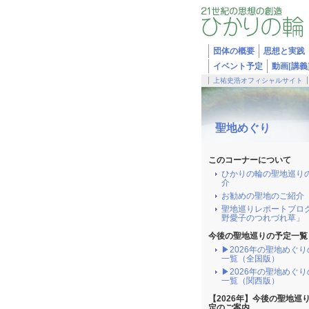
団体の概要
思想と実践
イベント予定
動画[講義
上祐史浩オフィシャルサイト
聖地めぐり
このコーナーについて
ひかりの輪の聖地巡り
介
お勧めの聖地のご紹介
聖地巡りレポートブロ
野愛子のつれづれ草」
今後の聖地巡りの予定一覧
▶2026年の聖地めぐ
一覧（全国版）
▶2026年の聖地めぐ
一覧（関西版）
【2026年】今後の聖地巡
定のご案内