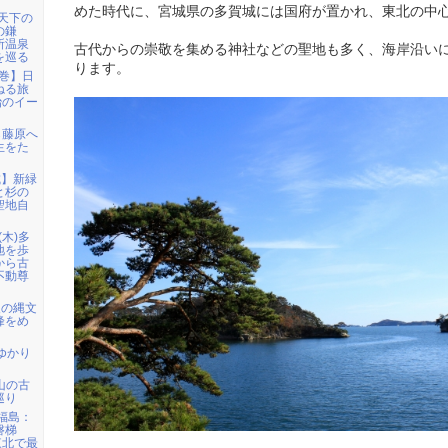
めた時代に、宮城県の多賀城には国府が置かれ、東北の中
「天下の
の鎌
所温泉
古代からの崇敬を集める神社などの聖地も多く、海岸沿い
を巡る
ります。
花巻】日
ねる旅
治のイー
ら藤原へ
生をた
城】新緑
と杉の
聖地自
(木)多
地を歩
から古
不動尊
級の縄文
峰をめ
ゆかり
甲山の古
巡り
)福島：
磐梯
東北で最