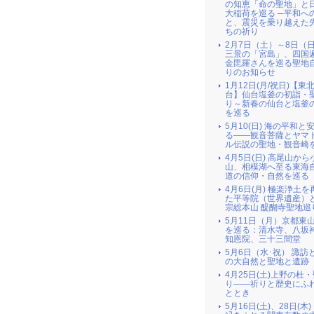
の知恵「命の聖地」と
大稲荷を巡る ─平和へ
と、震災を乗り越えた
ちの祈り
2月7日（土）～8日（
三景の「宮島」、四国
金毘羅さんを巡る聖地
りのお知らせ
1月12日(月/祝日)【東北
台】仙台塩釜の初詣・
り～新春の仙台と塩釜
を巡る
5月10(日) 海の平和と
る――観音菩薩とヤマ
ル伝説の聖地・観音崎
4月5日(日) 高尾山か
山、相模湖へ至る東海
道の信仰・自然を巡る
4月6日(月) 極楽浄土
た平等院（世界遺産）
宗総本山 醍醐寺聖地巡
5月11日（月）京都東
を巡る：清水寺、八坂
知恩院、三十三間堂
5月6日（水･祝） 諏訪
の大自然と聖地と遺跡
4月25日(土)上野の杜
り――祈りと歴史にふ
ととき
5月16日(土)、28日(木