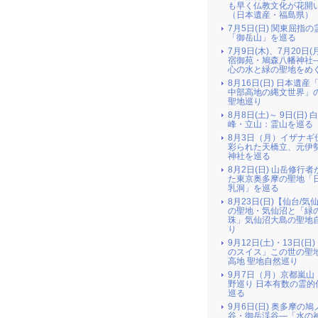
も早く仏教文化が花開
（日本遺産・福島県）
7月5日(日) 関東屈指の
「御岳山」を巡る
7月9日(木)、7月20日(
宿御苑・鳩森八幡神社
心の水と緑の聖地をめ
8月16日(日) 日本遺産
中部高地の縄文世界」
聖地巡り
8月8日(土)～ 9日(日) 
峰・立山：霊山を巡る
8月3日（月）イザナギ
彩られた天橋立、元伊
神社を巡る
8月2日(日) 山岳修行
た東京奥多摩の聖地「
乳洞」を巡る
8月23日(日)【仙台/気
の聖地・気仙沼と「緑
珠」気仙沼大島の聖地
り
9月12日(土)・13日(日
のスイス」この世の聖
高地 聖地自然巡り
9月7日（月）京都嵐山
野巡り 日本有数の霊的
巡る
9月6日(日) 奥多摩の
谷・御岳渓谷―「水の