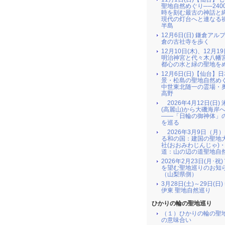
聖地自然めぐり──240
時を刻む最古の神話と
現代の灯台へと連なる
半島
12月6日(日) 鎌倉アル
倉の古社寺を歩く
12月10日(木)、12月19
明治神宮と代々木八幡
都心の水と緑の聖地を
12月6日(日)【仙台】
景・松島の聖地自然め
中世東北随一の霊場・
高野
2026年4月12日(日)
(高麗山)から大磯海岸
――「日輪の御神体」
を巡る
2026年3月9日（月
る和の国：建国の聖地
社(おおみわじんじゃ)
道：山の辺の道聖地自
2026年2月23日(月･祝
を望む聖地巡りのお知
（山梨県側）
3月28日(土)～29日(日
伊東 聖地自然巡り
ひかりの輪の聖地巡り
（１）ひかりの輪の聖
の意味合い