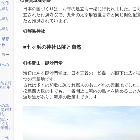
◎多賀城廃寺跡
の関係
日本の国づくりは、お寺の建立も一緒に行われました。こ
地巡り
立された付属寺院で、九州の太宰府観世音寺と同じ伽藍配
地巡り
たと推測されています。
地巡り
◎浮島神社
・思想
る教
■七ヶ浜の神社仏閣と自然
「ヨー
◎多聞山・毘沙門堂
方への
海辺にある毘沙門堂は、日本三景の「松島」が眼下に広が
つの景勝地です。
効能と悟
古代は多くの和歌に詠まれ都人のあこがれの景勝地でした
016年
松島四大観の中でも、一番間近に湾内の島々を眺めること
遊歩道があり、海岸の散策もできます。
】菜の花
─浦戸諸
巡り
の源流・
めぐり
の黎明」
取】古代