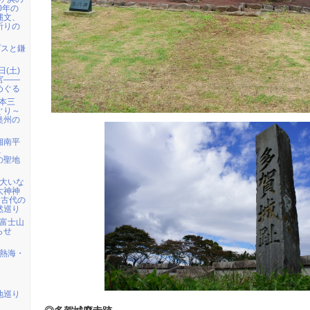
0年の
縄文、
祈りの
プスと鎌
日(土)
宮――
めぐる
日本三
ぐり～
奥州の
 湘南平
へ
の聖地
）大いな
大神神
・古代の
然巡り
) 富士山
らせ
) 熱海・
地巡り