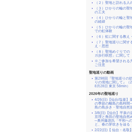
（２）聖地と訪れる人
（３）ひかりの輪の聖
の工夫
（４）ひかりの輪と聖
の経緯
（５）ひかりの輪の聖
での虹体験
（６）虹に関する教え
（７）聖地巡りに関す
え・思想
（８）聖地めぐりでの
ガ歩行瞑想」に関して
※ご参加を希望される
ご注意
聖地巡りの動画
第298回『聖地巡りの
りの境地に関して』（2
8月28日 東京 58min）
2026年の聖地巡り
4/26(日)【仙台/塩釜
の季節の離島の島時間
島の島歩き・聖地自然
3/8(日)【仙台】平泉
亘理と角田の聖地自然
─奥州藤原氏「平和へ
と、春の芽吹きを辿る
2/22(日)【 仙台・名