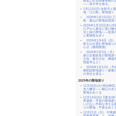
緑あふれる関東有数の
――深大寺を巡る」
1月11日(日) 弁財天と
地「江の島」聖地巡り
2026年2月1日(日) 
島・葉山の聖地自然巡
2026年1月15日(木),29
江戸から東京に受け継
水と緑の聖地――皇居
と東御苑を歩く
2026年1月4日（日
富士山を望む聖地巡り
らせ（静岡県側）
2026年2月2日（月
産の古都奈良の聖地巡
大寺、春日大社、興福
招提寺など）
2026年1月12日（月
都初詣聖地巡り～新春
の寺社を巡る～
2025年の聖地巡り
12月30日(火) 明治神
木八幡宮――都心の水
聖地をめぐる
12月14日(日)【東北/
界遺産・平泉の聖地巡
いのない平和な浄土を
りの聖地・平泉をめぐ
12月21日（日） 中将
當麻曼荼羅 と 京都