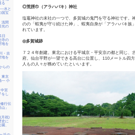
巡る
◎荒脛巾（アラハバキ）神社
――水と
の国宝
塩竈神社の末社の一つで、多賀城の鬼門を守る神社です。
）浅間
のの「蝦夷が守り続けた神」、蝦夷自身が「アラハバキ族
日光の
れています。
1日
光寺の
◎多賀城跡
聖地を
７２４年創建。東北における平城京・平安京の都と同じ、
天川・吉
聖地を
府。仙台平野が一望できる高台に位置し、110メートル四方
人もの人々が務めていたといいます。
代からの
・東京
― 小
、中宮
子をし
の修行伝
法山」
日(月祝)
歴史に
公園、
七ヶ浜の