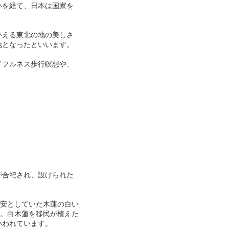
いを経て、日本は国家を
いえる東北の地の美しさ
地となったといいます。
ドフルネス歩行瞑想や、
が合祀され、設けられた
目安としていた木蓮の白い
す。白木蓮を移民が植えた
いわれています。