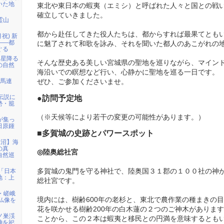
いた地
東北や東日本の蝦夷（エミシ）と呼ばれた人々と国との戦
確立していきました。
霊山
都から赴任してきた役人たちは、都からすれば最果てとも
月祝) 新
――都
に魅了されて和歌を詠み、それを聞いた都人のあこがれの
ぐる
「星降る
そんな歴史ある美しい宮城県の聖地を巡りながら、マイン
の自然
海沿いでの瞑想など行い、心静かに聖地を巡る一日です。
白馬連
ぜひ、ご参加くださいませ。
伝説に
●訪問予定地
勢・籠
（※天候等により若干の変更の可能性があります。）
者が集っ
日原鍾
■多賀城の史跡とパワースポット
仙沼】海
の真
◎陸奥総社宮
自然巡
)「日本
多賀城の鬼門を守る神社で、陸奥国３１郡の１００社の神
地：上
総社宮です。
・嵯峨
境内には、樹齢600年の老杉と、東北で農作業の種まきの
仏像を
花を咲かせる樹齢200年の白木蓮の２つのご神木がありま
鳩ノ巣渓
ことから、この２本は蝦夷と移民との円満を意味するとも
神を祀