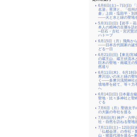
6月6日(土)～7日(日) 
名湯」草津と、「信州
倉」上田・塩田平・別
――火と水と緑の聖地
5月31日(日)【岩手・
本人の精神の古層を訪
─巨石・古社・宮沢賢
ハトーブ
6月15日（月）飛鳥か
――日本古代国家の誕
どる一日
6月21日(日)【東北/宮
の蔵王山、蔵王伏流水
巨木の聖地・南蔵王の
然巡り
6月11日(木) 、6月18日
摩川沿いの水と緑の聖
く――多摩川浅間神社
墳地帯を経て、等々力
へ
6月14日(日) 日本最古
聖地・比々多神社と聖
ぐる
7月6日（月）聖徳太子
の大阪の寺社を巡る
7月6日(月) 神戸・六
社・自然を訪ねる聖地
7月11日(土)～12日(日
「仏都会津」の寺社・
山・猪苗代湖を巡る─