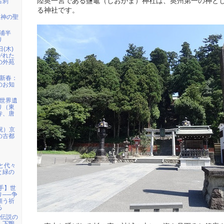
陸奥一宮である鹽竈（しおがま）神社は、奥州第一の神と
古刹
る神社です。
龍神の聖
三浦半
り
日(木)
がれた
の外苑
）新春：
のお知
）世界遺
り（東
寺、唐
祝）京
の古都
宮と代々
と緑の
岩手】世
り──争
願う祈
る
姫伝説の
・下鴨