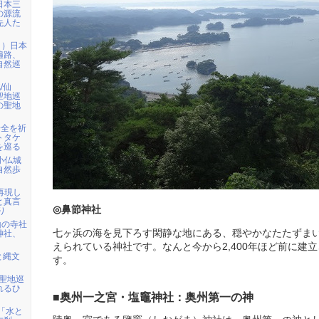
日本三
の源流
先人た
日）日本
遍路、
自然巡
/仙
聖地巡
の聖地
安全を祈
トタケ
を巡る
ら小仏城
自然歩
を再現し
と真言
◎鼻節神社
り
山の寺社
七ヶ浜の海を見下ろす閑静な地にある、穏やかなたたずま
神社、
えられている神社です。なんと今から2,400年ほど前に建
と縄文
す。
・聖地巡
れるひ
■奥州一之宮・塩竈神社：奥州第一の神
)「水と