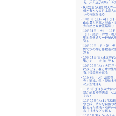
る、水と緑の聖地」を
9月22日(火祝) 深大寺
緑が豊かな東日本最古
仏の寺院を巡る
10月3日(土)～4日（日
山山麓と東篭ノ登山・
大自然と観音霊場巡り
10月31日（土）～11月
（日）諏訪・戸隠・善
聖地自然巡りー神秘の
巡る
10月12日（月・祝）
野で水の神と修験道の
巡る
10月11日(日) 縄文時
聖なる山・大山に登る
10月22日(木)：大江戸
に残る深い森と水の聖地
石川後楽園を巡る
11月9日（月）法隆寺
寺：斑鳩の里・聖徳太
のぶ聖地巡り
11月8日(日) 弘法大師
説が残る神奈川県「弘
を歩く
11月12日(木),11月23
水と緑、豊かな自然や
囲まれた聖地－石神井
氷川神社などを巡る
11月1日(日)【仙台】