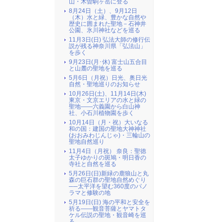
山・木曽駒ヶ岳に登る
8月24日（土）、9月12日
（木）水と緑、豊かな自然や
歴史に囲まれた聖地－石神井
公園、氷川神社などを巡る
11月3日(日) 弘法大師の修行伝
説が残る神奈川県「弘法山」
を歩く
9月23日(月･休) 富士山五合目
と山麓の聖地を巡る
5月6日（月祝）日光、奥日光
自然・聖地巡りのお知らせ
10月26日(土)、11月14日(木)
東京・文京エリアの水と緑の
聖地――六義園から白山神
社、小石川植物園を歩く
10月14日（月・祝）大いなる
和の国：建国の聖地大神神社
(おおみわじんじゃ)・三輪山の
聖地自然巡り
11月4日（月祝） 奈良：聖徳
太子ゆかりの斑鳩・明日香の
寺社と自然を巡る
5月26日(日)新緑の鹿狼山と丸
森の巨石群の聖地自然めぐり
──太平洋を望む360度のパノ
ラマと修験の地
5月19日(日) 海の平和と安全を
祈る――観音菩薩とヤマトタ
ケル伝説の聖地・観音崎を巡
る