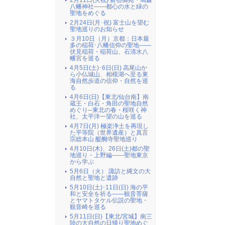
2月11日(火祝) 新宿御苑・鳩森
八幡神社――都心の水と緑の
聖地をめぐる
2月24日(月･祝) 富士山を望む
聖地巡りのお知らせ
３月10日（月）京都：日本最
多の稲荷･八幡信仰の聖地――
伏見稲荷・稲荷山、石清水八
幡宮を巡る
4月5日(土)･6日(日) 高尾山か
ら小仏城山、相模湖へ至る東
海自然歩道の信仰・自然を巡
る
4月6日(日)【東北/仙台南】南
蔵王・白石・角田の聖地自然
めぐり─東北の春・桜咲く神
社、太平洋一望の山を巡る
4月7日(月) 極楽浄土を再現し
た平等院（世界遺産）と真言
宗総本山 醍醐寺聖地巡り
4月10日(木)、26日(土)都の聖
地巡り・上野編――聖地東京
から学ぶ
5月6日（火） 諏訪と縄文の大
自然と聖地と遺跡
5月10日(土)･11日(日) 海の平
和と安全を祈る――観音菩薩
とヤマトタケル伝説の聖地・
観音崎を巡る
5月11日(日)【東北/宮城】南三
陸の大自然の日帰り聖地めぐ