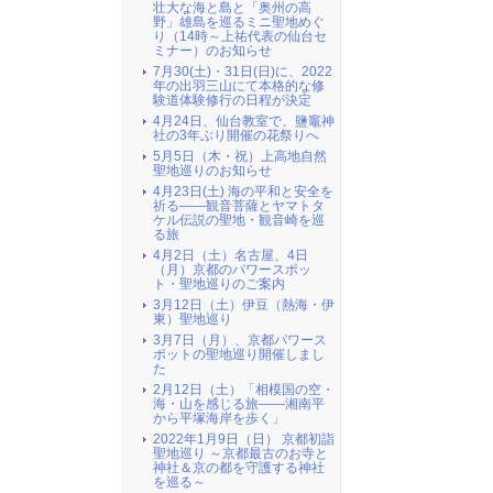
壮大な海と島と「奥州の高
野」雄島を巡るミニ聖地めぐ
り（14時～上祐代表の仙台セ
ミナー）のお知らせ
7月30(土)・31日(日)に、2022
年の出羽三山にて本格的な修
験道体験修行の日程が決定
4月24日、仙台教室で、鹽竈神
社の3年ぶり開催の花祭りへ
5月5日（木・祝）上高地自然
聖地巡りのお知らせ
4月23日(土) 海の平和と安全を
祈る――観音菩薩とヤマトタ
ケル伝説の聖地・観音崎を巡
る旅
4月2日（土）名古屋、4日
（月）京都のパワースポッ
ト・聖地巡りのご案内
3月12日（土）伊豆（熱海・伊
東）聖地巡り
3月7日（月）、京都パワース
ポットの聖地巡り開催しまし
た
2月12日（土）「相模国の空・
海・山を感じる旅――湘南平
から平塚海岸を歩く」
2022年1月9日（日） 京都初詣
聖地巡り ～京都最古のお寺と
神社＆京の都を守護する神社
を巡る～