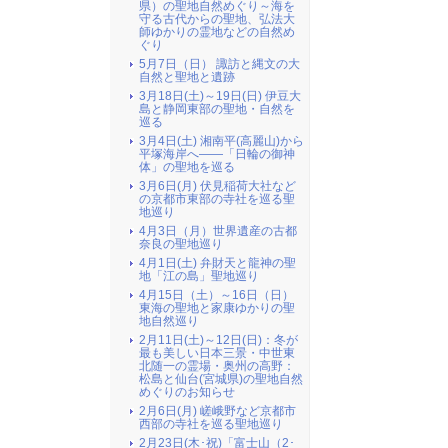
県）の聖地自然めぐり～海を
守る古代からの聖地、弘法大
師ゆかりの霊地などの自然め
ぐり
5月7日（日） 諏訪と縄文の大
自然と聖地と遺跡
3月18日(土)～19日(日) 伊豆大
島と静岡東部の聖地・自然を
巡る
3月4日(土) 湘南平(高麗山)から
平塚海岸へ――「日輪の御神
体」の聖地を巡る
3月6日(月) 伏見稲荷大社など
の京都市東部の寺社を巡る聖
地巡り
4月3日（月）世界遺産の古都
奈良の聖地巡り
4月1日(土) 弁財天と龍神の聖
地「江の島」聖地巡り
4月15日（土）～16日（日）
東海の聖地と家康ゆかりの聖
地自然巡り
2月11日(土)～12日(日)：冬が
最も美しい日本三景・中世東
北随一の霊場・奥州の高野：
松島と仙台(宮城県)の聖地自然
めぐりのお知らせ
2月6日(月) 嵯峨野など京都市
西部の寺社を巡る聖地巡り
2月23日(木･祝)「富士山（2･