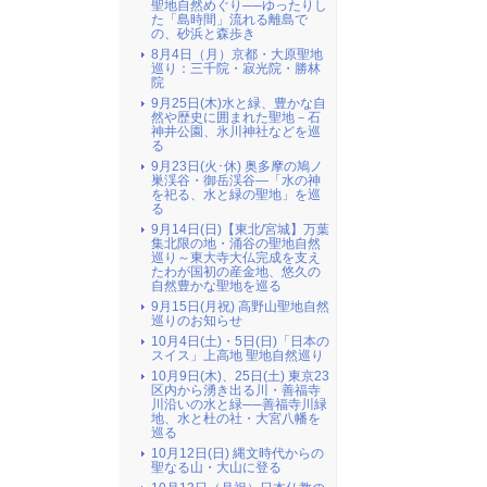
聖地自然めぐり──ゆったりし
た「島時間」流れる離島で
の、砂浜と森歩き
8月4日（月）京都・大原聖地
巡り：三千院・寂光院・勝林
院
9月25日(木)水と緑、豊かな自
然や歴史に囲まれた聖地－石
神井公園、氷川神社などを巡
る
9月23日(火･休) 奥多摩の鳩ノ
巣渓谷・御岳渓谷―「水の神
を祀る、水と緑の聖地」を巡
る
9月14日(日)【東北/宮城】万葉
集北限の地・涌谷の聖地自然
巡り～東大寺大仏完成を支え
たわが国初の産金地、悠久の
自然豊かな聖地を巡る
9月15日(月祝) 高野山聖地自然
巡りのお知らせ
10月4日(土)・5日(日)「日本の
スイス」上高地 聖地自然巡り
10月9日(木)、25日(土) 東京23
区内から湧き出る川・善福寺
川沿いの水と緑──善福寺川緑
地、水と杜の社・大宮八幡を
巡る
10月12日(日) 縄文時代からの
聖なる山・大山に登る