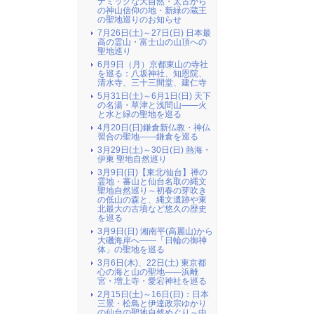
ナミックな大自然・太古から
の神山信仰の地・新緑の蔵王
の聖地巡りのお知らせ
7月26日(土)～27日(日) 日本最
高の霊山・富士山の山頂への
聖地巡り
6月9日（月）京都東山の寺社
を巡る：八坂神社、知恩院、
清水寺、三十三間堂、建仁寺
5月31日(土)～6月1日(日) 天下
の名湯・草津と浅間山――火
と水と緑の聖地を巡る
4月20日(日)鎌倉新仏教・神仏
習合の聖地――鎌倉を巡る
3月29日(土)～30日(日) 熱海・
伊東 聖地自然巡り
3月9日(日)【東北/仙台】禅の
霊地・蕃山と仙台名取の縄文
聖地自然巡り～初春の芽吹き
の低山の森と、縄文遺跡や東
北最大の古墳など悠久の歴史
を巡る
3月9日(日) 湘南平(高麗山)から
大磯海岸へ――「日輪の御神
体」の聖地を巡る
3月6日(木)、22日(土) 東京都
心の海と山の聖地――浜離
宮・増上寺・愛宕神社を巡る
2月15日(土)～16日(日)：日本
三景・松島と伊達政宗ゆかり
の仙台の聖地自然めぐり～中