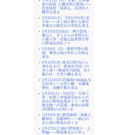
３月11日（月）京都：日本最
多の稲荷･八幡信仰の聖地――
伏見稲荷・稲荷山、石清水八
幡宮を巡る
2月24日(土)、3月14日(木) 深
大寺――水と緑が豊かな東日
本最古の国宝仏の寺院を巡る
3月10日(日)仙台：禅の霊地・
蕃山と、古くからの庶民の心
の拠り所・定義山如来西方寺
の聖地自然めぐり
5月26日（日）濃尾平野の西
端、養老山地の寺社と自然を
巡る
5月16日(木) 東京23区内から
湧き出る川・善福寺川沿いの
水と緑──善福寺川緑地、水と
森の社・大宮八幡を巡る
2月11日(日) 武蔵国の由緒ある
古社寺――大宮八幡、大國魂
神社、高幡不動を巡る
2月3日(土)～4日(日)：日本三
景・松島と伊達政宗ゆかりの
仙台の聖地自然めぐり～中世
東北随一の霊場・奥州の高野
(宮城県)のお知らせ
1月18日(木) 新宿御苑・鳩森八
幡神社・花園神社――都心の
水と緑の聖地をめぐる
1月27日(土)都の聖地巡り・上
野編――聖地東京から学ぶ