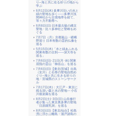
り─海と共に在る祈りの地から
学ぶ
6月12日(木) 多摩川沿いの水と
緑の聖地を歩く――多摩川浅
間神社から古墳地帯を経て、
等々力不動尊へ
6月8日(日) 日本最古級の縄文
聖地・比々多神社と聖峰をめ
ぐる
7月7日（月）京都嵐山・嵯峨
野巡り 日本有数の霊的仏像を
巡る
5月15日(木)「水と緑あふれる
関東有数の古刹――深大寺を
巡る」
7月6日(日)･21日(月･休) 関東
屈指の霊山「御岳山」を巡る
7月6日(日)【東北/宮城】出島
（女川）と石巻の聖地自然め
ぐり─海と共に生きる祈りの
地・宮城県のストーンサーク
ル
7月17日(木)：大江戸・東京に
残る深い森と水の聖地― 小石
川後楽園を巡る
8月2日(土)･3日(日) 山岳修行
者が集った東京奥多摩の聖地
「日原鍾乳洞」を巡る
8月3日(日)【東北/仙台】松島
湾に浮かぶ離島・浦戸諸島の