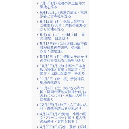
7月3日(月) 京都の浄土信仰の
聖地を巡る
6月18日(日) 東京の清流・秋川
渓谷と古寺社を巡る
6月12日（月）弘法大師空海
ご生誕1250年：奈良の空海ゆ
かりの地を巡る
6月3日（土）～4日（日） 日
光 聖地・自然巡り
5月13日(土) 弘法大師の修行伝
説が残る神奈川県「弘法山」
を歩く聖地巡り
5月15日（月）聖徳太子ゆかり
の寺社を訪ねる大阪聖地巡り
10月9日(月･祝) 京都の日本有
数の霊像と霊場（清凉寺・広
隆寺・比叡山延暦寺）を巡る
11月3日（金・祝）伊勢神宮
聖地自然巡り
11月4日（土）大いなる和の
国：建国の聖地大神神社(おお
みわじんじゃ)・三輪山の聖地
自然巡り
12月4日(月) 神戸・六甲山の古
社・自然を訪ねる聖地巡り
4月24日(月)北海道・小樽の縄
文パワースポット巡り 超古代
の精神性・霊性を探る！
4月30日(日)石巻・登米（宮城