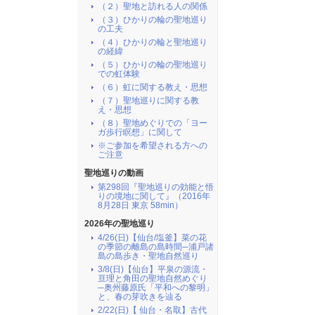
（２）聖地と訪れる人の関係
（３）ひかりの輪の聖地巡り
の工夫
（４）ひかりの輪と聖地巡り
の経緯
（５）ひかりの輪の聖地巡り
での虹体験
（６）虹に関する教え・思想
（７）聖地巡りに関する教
え・思想
（８）聖地めぐりでの「ヨー
ガ歩行瞑想」に関して
※ご参加を希望される方への
ご注意
聖地巡りの動画
第298回『聖地巡りの効能と悟
りの境地に関して』（2016年
8月28日 東京 58min）
2026年の聖地巡り
4/26(日)【仙台/塩釜】菜の花
の季節の離島の島時間─浦戸諸
島の島歩き・聖地自然巡り
3/8(日)【仙台】平泉の源流・
亘理と角田の聖地自然めぐり
─奥州藤原氏「平和への黎明」
と、春の芽吹きを辿る
2/22(日)【 仙台・名取】古代