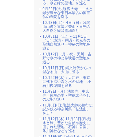
る、水と緑の聖地」を巡る
9月22日(火祝) 深大寺――水と
緑が豊かな東日本最古の国宝
仏の寺院を巡る
10月3日(土)～4日（日）浅間
山山麓と東篭ノ登山・日光の
大自然と観音霊場巡り
10月31日（土）～11月1日
（日）諏訪・戸隠・善光寺の
聖地自然巡りー神秘の聖地を
巡る
10月12日（月・祝）天川・吉
野で水の神と修験道の聖地を
巡る
10月11日(日) 縄文時代からの
聖なる山・大山に登る
10月22日(木)：大江戸・東京
に残る深い森と水の聖地― 小
石川後楽園を巡る
11月9日（月）法隆寺、中宮
寺：斑鳩の里・聖徳太子をし
のぶ聖地巡り
11月8日(日) 弘法大師の修行伝
説が残る神奈川県「弘法山」
を歩く
11月12日(木),11月23日(月祝)
水と緑、豊かな自然や歴史に
囲まれた聖地－石神井公園、
氷川神社などを巡る
11月1日(日)【仙台】七ヶ浜の