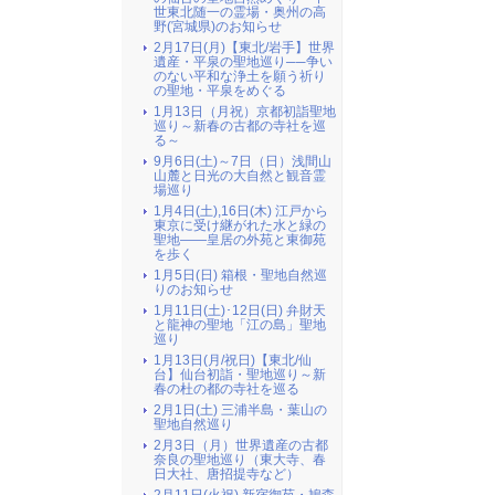
世東北随一の霊場・奥州の高
野(宮城県)のお知らせ
2月17日(月)【東北/岩手】世界
遺産・平泉の聖地巡り──争い
のない平和な浄土を願う祈り
の聖地・平泉をめぐる
1月13日（月祝）京都初詣聖地
巡り～新春の古都の寺社を巡
る～
9月6日(土)～7日（日）浅間山
山麓と日光の大自然と観音霊
場巡り
1月4日(土),16日(木) 江戸から
東京に受け継がれた水と緑の
聖地――皇居の外苑と東御苑
を歩く
1月5日(日) 箱根・聖地自然巡
りのお知らせ
1月11日(土)･12日(日) 弁財天
と龍神の聖地「江の島」聖地
巡り
1月13日(月/祝日)【東北/仙
台】仙台初詣・聖地巡り～新
春の杜の都の寺社を巡る
2月1日(土) 三浦半島・葉山の
聖地自然巡り
2月3日（月）世界遺産の古都
奈良の聖地巡り（東大寺、春
日大社、唐招提寺など）