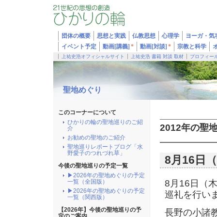
団体の概要
思想と実践
仏教思想
心理学
ヨーガ・気
イベント予定
動画[講義]
*
動画[対談]
*
宗教と科学
上祐史浩オフィシャルサイト
上祐史浩 書籍 対談 取材
プロフィー
聖地めぐり
このコーナーについて
ひかりの輪の聖地巡りのご紹
2012年の聖
介
お勧めの聖地のご紹介
聖地巡りレポートブログ「水
野愛子のつれづれ草」
8月16
今後の聖地巡りの予定一覧
▶2026年の聖地めぐりの予定
一覧（全国版）
8月16日
▶2026年の聖地めぐりの予定
巡礼を行い
一覧（関西版）
【2026年】今後の聖地巡りの予
長野の小諸
定のご案内