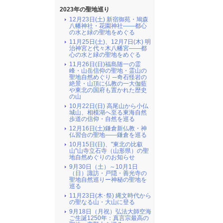
2023年の聖地巡り
12月23日(土) 新宿御苑・鳩森
八幡神社・花園神社――都心
の水と緑の聖地をめぐる
11月25日(土)、12月7日(木) 明
治神宮と代々木八幡宮――都
心の水と緑の聖地をめぐる
11月26日(日)福島随一の霊
峰・山岳信仰の聖地・霊山の
聖地自然めぐり ─奇石怪岩の
絶景・山頂に仏教の一大伽藍
や東北の国府も置かれた歴史
の山
10月22日(日) 高尾山から小仏
城山、相模湖へ至る東海自然
歩道の信仰・自然を巡る
12月16日(土)鎌倉新仏教・神
仏習合の聖地――鎌倉を巡る
10月15日(日)、"東北の比叡
山"山寺立石寺（山形県）の聖
地自然めぐりのお知らせ
9月30日（土）～10月1日
（日）諏訪・戸隠・善光寺の
聖地自然巡りー神秘の聖地を
巡る
11月23日(木･祭) 縄文時代から
の聖なる山・大山に登る
9月18日（月祝）弘法大師空海
ご生誕1250年：真言宗最高の