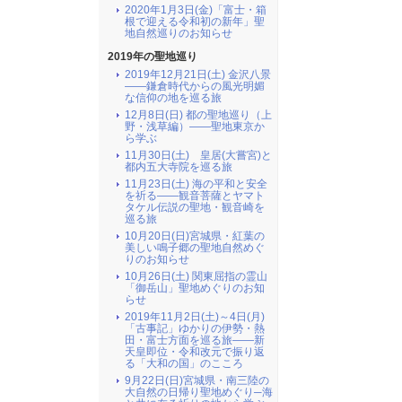
2020年1月3日(金)「富士・箱
根で迎える令和初の新年」聖
地自然巡りのお知らせ
2019年の聖地巡り
2019年12月21日(土) 金沢八景
――鎌倉時代からの風光明媚
な信仰の地を巡る旅
12月8日(日) 都の聖地巡り（上
野・浅草編）――聖地東京か
ら学ぶ
11月30日(土) 皇居(大嘗宮)と
都内五大寺院を巡る旅
11月23日(土) 海の平和と安全
を祈る――観音菩薩とヤマト
タケル伝説の聖地・観音崎を
巡る旅
10月20日(日)宮城県・紅葉の
美しい鳴子郷の聖地自然めぐ
りのお知らせ
10月26日(土) 関東屈指の霊山
「御岳山」聖地めぐりのお知
らせ
2019年11月2日(土)～4日(月)
「古事記」ゆかりの伊勢・熱
田・富士方面を巡る旅――新
天皇即位・令和改元で振り返
る「大和の国」のこころ
9月22日(日)宮城県・南三陸の
大自然の日帰り聖地めぐり─海