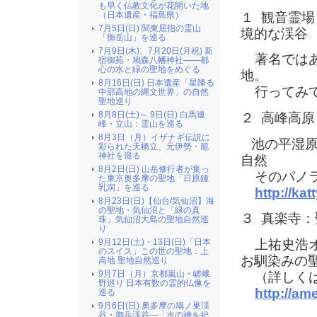
も早く仏教文化が花開いた地
１ 観音霊
（日本遺産・福島県）
7月5日(日) 関東屈指の霊山
境的な渓谷
「御岳山」を巡る
7月9日(木)、7月20日(月祝) 新
著名ではあ
宿御苑・鳩森八幡神社――都
心の水と緑の聖地をめぐる
地。
8月16日(日) 日本遺産「星降る
行ってみて
中部高地の縄文世界」の自然
聖地巡り
8月8日(土)～ 9日(日) 白馬連
２ 高峰高原
峰・立山：霊山を巡る
8月3日（月）イザナギ伝説に
池の平湿原
彩られた天橋立、元伊勢・籠
神社を巡る
自然
8月2日(日) 山岳修行者が集っ
そのパノラ
た東京奥多摩の聖地「日原鍾
乳洞」を巡る
http://ka
8月23日(日)【仙台/気仙沼】海
の聖地・気仙沼と「緑の真
３ 真楽寺
珠」気仙沼大島の聖地自然巡
り
上祐史浩オ
9月12日(土)・13日(日)「日本
のスイス」この世の聖地：上
お馴染みの
高地 聖地自然巡り
9月7日（月）京都嵐山・嵯峨
（詳しくは
野巡り 日本有数の霊的仏像を
http://am
巡る
9月6日(日) 奥多摩の鳩ノ巣渓
谷・御岳渓谷―「水の神を祀