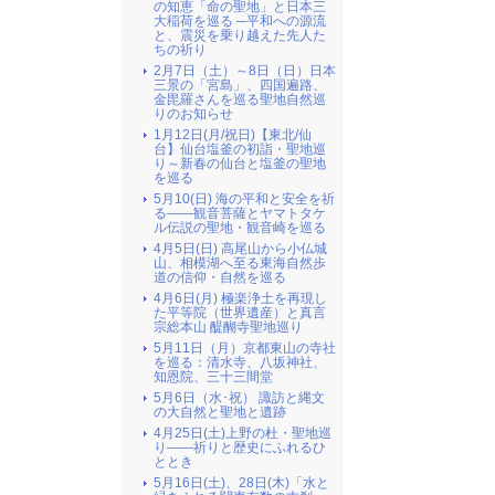
の知恵「命の聖地」と日本三
大稲荷を巡る ─平和への源流
と、震災を乗り越えた先人た
ちの祈り
2月7日（土）～8日（日）日本
三景の「宮島」、四国遍路、
金毘羅さんを巡る聖地自然巡
りのお知らせ
1月12日(月/祝日)【東北/仙
台】仙台塩釜の初詣・聖地巡
り～新春の仙台と塩釜の聖地
を巡る
5月10(日) 海の平和と安全を祈
る――観音菩薩とヤマトタケ
ル伝説の聖地・観音崎を巡る
4月5日(日) 高尾山から小仏城
山、相模湖へ至る東海自然歩
道の信仰・自然を巡る
4月6日(月) 極楽浄土を再現し
た平等院（世界遺産）と真言
宗総本山 醍醐寺聖地巡り
5月11日（月）京都東山の寺社
を巡る：清水寺、八坂神社、
知恩院、三十三間堂
5月6日（水･祝） 諏訪と縄文
の大自然と聖地と遺跡
4月25日(土)上野の杜・聖地巡
り――祈りと歴史にふれるひ
ととき
5月16日(土)、28日(木)「水と