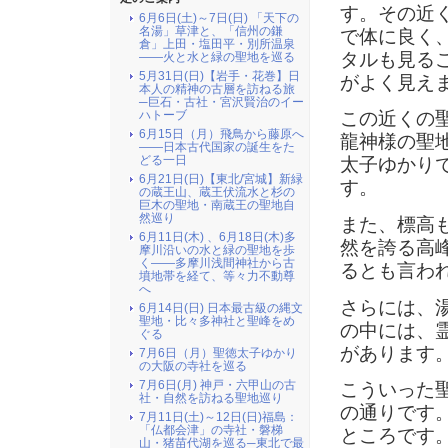
す。その近
6月6日(土)～7日(日) 「天下の
名湯」草津と、「信州の鎌
で体に良く
倉」上田・塩田平・別所温泉
タルも見る
――火と水と緑の聖地を巡る
5月31日(日)【岩手・花巻】日
がよく見え
本人の精神の古層を訪ねる旅
─巨石・古社・宮沢賢治のイー
ハトーブ
この近くの
6月15日（月）飛鳥から藤原へ
龍神様の聖
――日本古代国家の誕生をた
どる一日
太子ゆかり
6月21日(日)【東北/宮城】新緑
す。
の蔵王山、蔵王伏流水と杉の
巨木の聖地・南蔵王の聖地自
然巡り
また、標高
6月11日(木) 、6月18日(木)多
然を誇る高
摩川沿いの水と緑の聖地を歩
く――多摩川浅間神社から古
るとも言わ
墳地帯を経て、等々力不動尊
へ
さらには、
6月14日(日) 日本最古級の縄文
聖地・比々多神社と聖峰をめ
の中には、
ぐる
があります
7月6日（月）聖徳太子ゆかり
の大阪の寺社を巡る
7月6日(月) 神戸・六甲山の古
こういった
社・自然を訪ねる聖地巡り
の通りです
7月11日(土)～12日(日)福島：
「仏都会津」の寺社・磐梯
ところです
山・猪苗代湖を巡る─東北で最