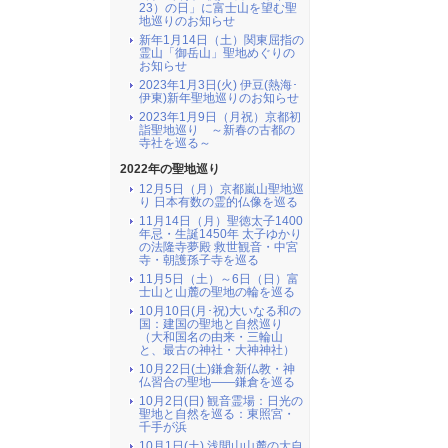
23）の日」に富士山を望む聖
地巡りのお知らせ
新年1月14日（土）関東屈指の
霊山「御岳山」聖地めぐりの
お知らせ
2023年1月3日(火) 伊豆(熱海･
伊東)新年聖地巡りのお知らせ
2023年1月9日（月祝）京都初
詣聖地巡り ～新春の古都の
寺社を巡る～
2022年の聖地巡り
12月5日（月）京都嵐山聖地巡
り 日本有数の霊的仏像を巡る
11月14日（月）聖徳太子1400
年忌・生誕1450年 太子ゆかり
の法隆寺夢殿 救世観音・中宮
寺・朝護孫子寺を巡る
11月5日（土）～6日（日）富
士山と山麓の聖地の輪を巡る
10月10日(月･祝)大いなる和の
国：建国の聖地と自然巡り
（大和国名の由来・三輪山
と、最古の神社・大神神社）
10月22日(土)鎌倉新仏教・神
仏習合の聖地――鎌倉を巡る
10月2日(日) 観音霊場：日光の
聖地と自然を巡る：東照宮・
千手が浜
10月1日(土) 浅間山山麓の大自