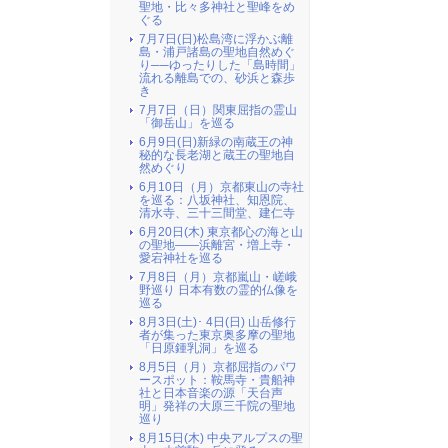
聖地・比々多神社と聖峰をめ
ぐる
7月7日(日)松島湾に浮かぶ離
島・浦戸諸島の聖地自然めぐ
り──ゆったりした「島時間」
流れる離島での、砂浜と森歩
き
7月7日（日）関東屈指の霊山
「御岳山」を巡る
6月9日(日)新緑の南蔵王の神
秘的な長老湖と蔵王の聖地自
然めぐり
6月10日（月）京都東山の寺社
を巡る：八坂神社、知恩院、
清水寺、三十三間堂、建仁寺
6月20日(木) 東京都心の海と山
の聖地――浜離宮・増上寺・
愛宕神社を巡る
7月8日（月）京都嵐山・嵯峨
野巡り 日本有数の霊的仏像を
巡る
8月3日(土)･ 4日(日) 山岳修行
者が集った東京奥多摩の聖地
「日原鍾乳洞」を巡る
8月5日（月）京都屈指のパワ
ースポット：鞍馬寺・貴船神
社と日本音楽の源「天台声
明」発祥の大原三千院の聖地
巡り
8月15日(木) 中央アルプスの聖