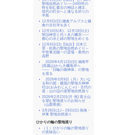
聖地自然めぐり──2400年の
時を刻む最古の神話と縄文、
現代の灯台へと連なる祈りの
半島
12月6日(日) 鎌倉アルプスと鎌
倉の古社寺を歩く
12月10日(木)、12月19日(土)
明治神宮と代々木八幡宮――
都心の水と緑の聖地をめぐる
12月6日(日)【仙台】日本三
景・松島の聖地自然めぐり～
中世東北随一の霊場・奥州の
高野
2026年4月12日(日) 湘南平
(高麗山)から大磯海岸へ
――「日輪の御神体」の聖地
を巡る
2026年3月9日（月）大いな
る和の国：建国の聖地大神神
社(おおみわじんじゃ)・古代の
道：山の辺の道聖地自然巡り
2026年2月23日(月･祝) 富士山
を望む聖地巡りのお知らせ
（山梨県側）
3月28日(土)～29日(日) 熱海・
伊東 聖地自然巡り
ひかりの輪の聖地巡り
（１）ひかりの輪の聖地巡り
の意味合い