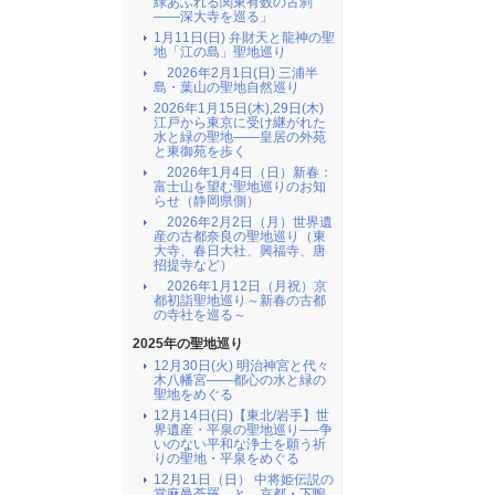
緑あふれる関東有数の古刹
――深大寺を巡る」
1月11日(日) 弁財天と龍神の聖
地「江の島」聖地巡り
2026年2月1日(日) 三浦半
島・葉山の聖地自然巡り
2026年1月15日(木),29日(木)
江戸から東京に受け継がれた
水と緑の聖地――皇居の外苑
と東御苑を歩く
2026年1月4日（日）新春：
富士山を望む聖地巡りのお知
らせ（静岡県側）
2026年2月2日（月）世界遺
産の古都奈良の聖地巡り（東
大寺、春日大社、興福寺、唐
招提寺など）
2026年1月12日（月祝）京
都初詣聖地巡り～新春の古都
の寺社を巡る～
2025年の聖地巡り
12月30日(火) 明治神宮と代々
木八幡宮――都心の水と緑の
聖地をめぐる
12月14日(日)【東北/岩手】世
界遺産・平泉の聖地巡り──争
いのない平和な浄土を願う祈
りの聖地・平泉をめぐる
12月21日（日） 中将姫伝説の
當麻曼荼羅 と 京都・下鴨