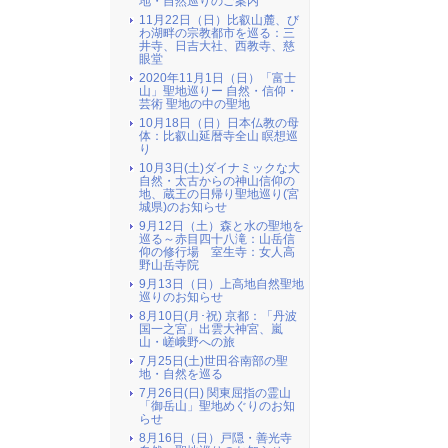
地・自然巡りのご案内
11月22日（日）比叡山麓、び
わ湖畔の宗教都市を巡る：三
井寺、日吉大社、西教寺、慈
眼堂
2020年11月1日（日）「富士
山」聖地巡りー 自然・信仰・
芸術 聖地の中の聖地
10月18日（日）日本仏教の母
体：比叡山延暦寺全山 瞑想巡
り
10月3日(土)ダイナミックな大
自然・太古からの神山信仰の
地、蔵王の日帰り聖地巡り(宮
城県)のお知らせ
9月12日（土）森と水の聖地を
巡る～赤目四十八滝：山岳信
仰の修行場 室生寺：女人高
野山岳寺院
9月13日（日）上高地自然聖地
巡りのお知らせ
8月10日(月･祝) 京都：「丹波
国一之宮」出雲大神宮、嵐
山・嵯峨野への旅
7月25日(土)世田谷南部の聖
地・自然を巡る
7月26日(日) 関東屈指の霊山
「御岳山」聖地めぐりのお知
らせ
8月16日（日）戸隠・善光寺