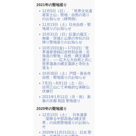
2021年の聖地巡り
12月5日（日）、「世界文化遺
産富士山」聖地・自然の巡り
のお知らせ（静岡側）
11月13日（土）日光自然・聖
地巡りのお知らせ
10月31日（日）紅葉の蔵王・
御釜・宮城と山形の寺社の日
帰り聖地巡りのお知らせ
10月15日(金)～17日(日)「世
界遺産登録記念特別企画：北
海道の聖地・自然・縄文遺跡
巡り」-----広大な大自然と共に
世界遺産の縄文遺跡と寺社を
巡る！
10月30日（土）戸隠・善光寺
自然・聖地巡りのお知らせ
7月31～8月1日（土・日）、
出羽三山にて本格的な体験山
伏修行
2021年1月11日（月・祝） 新
春の京都 初詣 聖地巡り
2020年の聖地巡り
12月12日（土）、日本遺産
「星降る中部高地の縄文世
界」の自然聖地巡りのお知ら
せ
2020年11月21日(土） 日光 聖