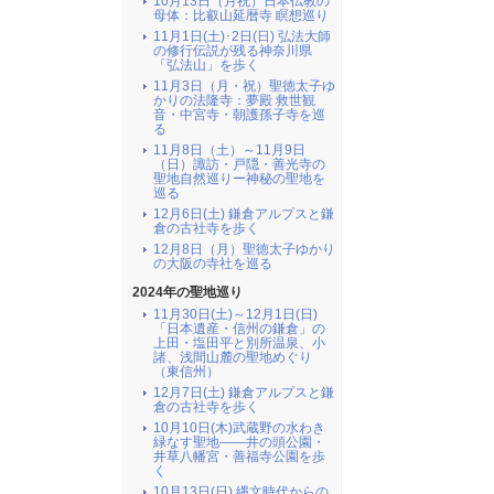
10月13日（月祝）日本仏教の
母体：比叡山延暦寺 瞑想巡り
11月1日(土)･2日(日) 弘法大師
の修行伝説が残る神奈川県
「弘法山」を歩く
11月3日（月・祝）聖徳太子ゆ
かりの法隆寺：夢殿 救世観
音・中宮寺・朝護孫子寺を巡
る
11月8日（土）～11月9日
（日）諏訪・戸隠・善光寺の
聖地自然巡りー神秘の聖地を
巡る
12月6日(土) 鎌倉アルプスと鎌
倉の古社寺を歩く
12月8日（月）聖徳太子ゆかり
の大阪の寺社を巡る
2024年の聖地巡り
11月30日(土)～12月1日(日)
「日本遺産・信州の鎌倉」の
上田・塩田平と別所温泉、小
諸、浅間山麓の聖地めぐり
（東信州）
12月7日(土) 鎌倉アルプスと鎌
倉の古社寺を歩く
10月10日(木)武蔵野の水わき
緑なす聖地――井の頭公園・
井草八幡宮・善福寺公園を歩
く
10月13日(日) 縄文時代からの