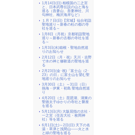
1月14日(日) 相模国の二之宮
と、日本武尊伝説の山と海を
巡る（吾妻山、吾妻神社、川
勾神社、梅沢海岸など）
１月７日(日)【宮城】仙台初詣
聖地巡り～新春の杜の都の寺
社を巡る～
1月8日（月祝）京都初詣聖地
巡り～新春の古都の寺社を巡
る～
1月3日(水)箱根・聖地自然巡
りのお知らせ
2月12日（月・祝）天川・吉野
で水の神と修験道の聖地を巡
る
2月23日(金･祝)「富士山（2･
23）の日」に富士山を望む聖
地巡りのお知らせ
3月30日（土）～31日（日）
熱海・伊東・初島 聖地自然巡
り
4月20日（土）琵琶湖、湖東の
聖徳太子ゆかりの寺社と磐座
を巡る
5月13日(月) 大阪屈指の古社・
一之宮（住吉大社・枚岡神
社）等を巡る
6月1日(土)～2日(日) 天下の名
湯・草津と浅間山――火と水
と緑の聖地を巡る