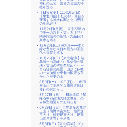
神社の元宮：奈良の葛城の神
社を巡る
【日程変更】11月16日(日)
【東北/仙台】杜の都・仙台を
守護する神社仏閣と北山界隈
の聖地巡り
11月24日(月祝)、 東京23区内
で唯一の渓谷・等々力渓谷と
阿弥陀信仰の聖地・九品仏浄
真寺を巡る
12月20日(土) 深大寺――水と
緑が豊かな東日本最古の国宝
仏の寺院を巡る
10月26日(日)【東北/福島】福
島随一の霊峰・山岳信仰の聖
地・霊山の聖地自然めぐり ─
奇石怪岩の絶景・山頂に仏教
の一大伽藍や東北の国府も置
かれた歴史の山
8月9日(土)・10日(日)に、出羽
三山にて本格的な修験道体験
修行のお知らせ
8月17日（日）、日本遺産「星
降る中部高地の縄文世界」の
自然聖地巡りのお知らせ
6月29日（日）世界遺産の熊野
三山（熊野本宮大社、熊野速
玉大社、熊野那智大社、那智
山青岸渡寺）を巡る
6月8日(日)【東北/宮城】ダイ