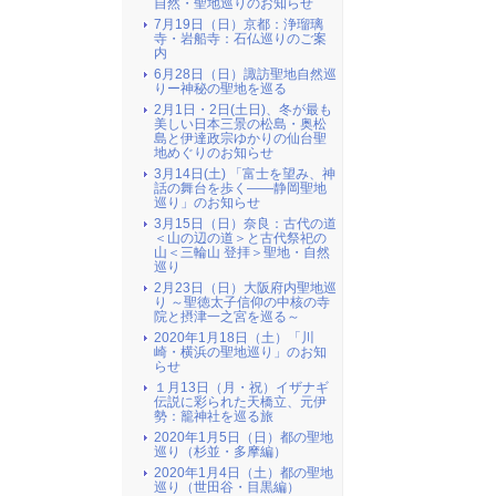
自然・聖地巡りのお知らせ
7月19日（日）京都：浄瑠璃
寺・岩船寺：石仏巡りのご案
内
6月28日（日）諏訪聖地自然巡
りー神秘の聖地を巡る
2月1日・2日(土日)、冬が最も
美しい日本三景の松島・奥松
島と伊達政宗ゆかりの仙台聖
地めぐりのお知らせ
3月14日(土) 「富士を望み、神
話の舞台を歩く――静岡聖地
巡り」のお知らせ
3月15日（日）奈良：古代の道
＜山の辺の道＞と古代祭祀の
山＜三輪山 登拝＞聖地・自然
巡り
2月23日（日）大阪府内聖地巡
り ～聖徳太子信仰の中核の寺
院と摂津一之宮を巡る～
2020年1月18日（土）「川
崎・横浜の聖地巡り」のお知
らせ
１月13日（月・祝）イザナギ
伝説に彩られた天橋立、元伊
勢：籠神社を巡る旅
2020年1月5日（日）都の聖地
巡り（杉並・多摩編）
2020年1月4日（土）都の聖地
巡り（世田谷・目黒編）