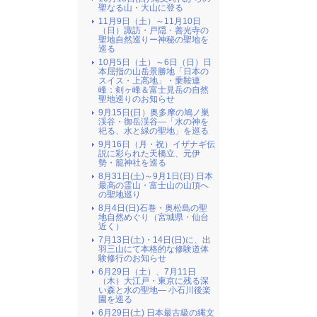
聖なる山・大山に登る
11月9日（土）～11月10日
（日）諏訪・戸隠・善光寺の
聖地自然巡りー神秘の聖地を
巡る
10月5日（土）～6日（日）日
本屈指の山岳景勝地「日本の
スイス・上高地」・乗鞍連
峰：剣ヶ峰＆富士見岳の自然
聖地巡りのお知らせ
9月15日(日）奥多摩の鳩ノ巣
渓谷・御岳渓谷―「水の神を
祀る、水と緑の聖地」を巡る
9月16日（月・祝）イザナギ伝
説に彩られた天橋立、元伊
勢・籠神社を巡る
8月31日(土)～9月1日(日) 日本
最高の霊山・富士山の山頂へ
の聖地巡り
8月4日(日)石巻・奥松島の聖
地自然めぐり（宮城県・仙台
近く）
7月13日(土)・14日(日)に、出
羽三山にて本格的な修験道体
験修行のお知らせ
6月29日（土）、7月11日
（木）大江戸・東京に残る深
い森と水の聖地― 小石川後楽
園を巡る
6月29日(土) 日本最古級の縄文