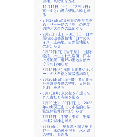
聖地、高野山を巡る
11月11日（土）～12日（日）
富士山と山麓の聖地の輪を巡
る
9 月17日(日)奥松島の聖地自然
めぐり～松島の「奥」の縄文
遺跡と大自然の島めぐり
9月2日（土）～3日（日）日本
屈指の山岳景勝地「日本のス
イス・上高地」自然聖地巡り
のお知らせ
8月27日(日)【岩手県】「遠野
物語」の生まれた場所・日本
の原風景、遠野の聖地自然め
ぐりのお知らせ
8月15日(火) 浅間山北麓ジオパ
ークの大自然と観音霊場巡り
8月20日(日) 山岳修行者が集っ
た東京奥多摩の聖地「日原鍾
乳洞」を巡る
8月7日(月) 京の都を守護して
きた古社と寺院を巡る
7月29(土)・30日(日)に、2023
年の出羽三山にて本格的な修
験道体験修行のお知らせ
7月17日（月/祝）東京・千葉
の縄文聖地を巡る
7月8日(土）奥多摩・鳩ノ巣渓
谷―「水の神を祀る、水と緑
の聖地」を巡る