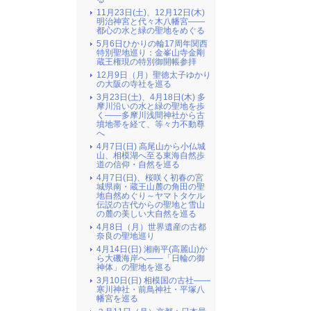
11月23日(土)、12月12日(木)
明治神宮と代々木八幡宮――
都心の水と緑の聖地をめぐる
5月6日ひかりの輪17周年関西
特別聖地巡り：金峯山寺金剛
蔵王権現の特別御開帳参拝
12月9日（月）聖徳太子ゆかり
の大阪の寺社を巡る
3月23日(土)、4月18日(木) 多
摩川沿いの水と緑の聖地を歩
く――多摩川浅間神社から古
墳地帯を経て、等々力不動尊
へ
4月7日(日) 高尾山から小仏城
山、相模湖へ至る東海自然歩
道の信仰・自然を巡る
4月7日(日)、桜咲く初春の宮
城県南・蔵王山麓の角田の聖
地自然めぐり～ヤマトタケル
伝説の古代からの聖地と雪山
の麓の美しい大自然を巡る
4月8日（月）世界遺産の古都
奈良の聖地巡り
4月14日(日) 湘南平(高麗山)か
ら大磯海岸へ――「日輪の御
神体」の聖地を巡る
3月10日(日) 相模国の古社――
寒川神社・前鳥神社・平塚八
幡宮を巡る