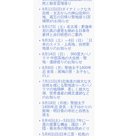
然と観音霊場巡り
9月11日(日)ダイナミックな大
自然・太古からの神山信仰の
地、蔵王の日帰り聖地巡り(宮
城県)のお知らせ
9月17日（土）名古屋：釈迦牟
尼の真の遺骨を納める日泰寺
参拝と歩行瞑想のご案内
9月3日（土）～4日（日）「日
本のスイス・上高地」自然聖
地巡りのお知らせ
8月14日（日）、360度大パノ
ラマ 中部高地の大自然・聖
地・遺跡巡りのお知らせ
8月8日（月）聖徳太子1400年
忌 奈良：斑鳩の里・太子をし
のぶ
7月11日(月)北海道の雄大な大
自然を感じる聖地巡り─大パノ
ラマの地球岬、美しく雄大な
湖、世界遺産の縄文遺跡など
のお知らせ
9月19日（月祝）聖徳太子
1400年忌 奈良：太子ゆかりの
斑鳩・明日香の寺社と自然を
巡る
6月4日(土)～5日(日) 7年に一
度の貴重な機会：諏訪・戸
隠・善光寺の聖地自然めぐり
5月8日(日)日本三景・松島の