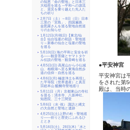
の知恵「命の聖地」と日本三
大稲荷を巡る ─平和への源流
と、震災を乗り越えた先人た
ちの祈り
2月7日（土）～8日（日）日本
三景の「宮島」、四国遍路、
金毘羅さんを巡る聖地自然巡
りのお知らせ
1月12日(月/祝日)【東北/仙
台】仙台塩釜の初詣・聖地巡
り～新春の仙台と塩釜の聖地
を巡る
5月10(日) 海の平和と安全を祈
る――観音菩薩とヤマトタケ
ル伝説の聖地・観音崎を巡る
●平安神宮
4月5日(日) 高尾山から小仏城
山、相模湖へ至る東海自然歩
道の信仰・自然を巡る
平安神宮は平
4月6日(月) 極楽浄土を再現し
をされた第5
た平等院（世界遺産）と真言
宗総本山 醍醐寺聖地巡り
殿は、当時
5月11日（月）京都東山の寺社
を巡る：清水寺、八坂神社、
知恩院、三十三間堂
5月6日（水･祝） 諏訪と縄文
の大自然と聖地と遺跡
4月25日(土)上野の杜・聖地巡
り――祈りと歴史にふれるひ
ととき
5月16日(土)、28日(木)「水と