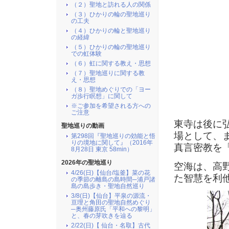
（２）聖地と訪れる人の関係
（３）ひかりの輪の聖地巡り
の工夫
（４）ひかりの輪と聖地巡り
の経緯
（５）ひかりの輪の聖地巡り
での虹体験
（６）虹に関する教え・思想
（７）聖地巡りに関する教
え・思想
（８）聖地めぐりでの「ヨー
ガ歩行瞑想」に関して
※ご参加を希望される方への
ご注意
東寺は後に
聖地巡りの動画
場として、
第298回『聖地巡りの効能と悟
りの境地に関して』（2016年
真言密教を
8月28日 東京 58min）
2026年の聖地巡り
空海は、高
4/26(日)【仙台/塩釜】菜の花
た智慧を利
の季節の離島の島時間─浦戸諸
島の島歩き・聖地自然巡り
3/8(日)【仙台】平泉の源流・
亘理と角田の聖地自然めぐり
─奥州藤原氏「平和への黎明」
と、春の芽吹きを辿る
2/22(日)【 仙台・名取】古代