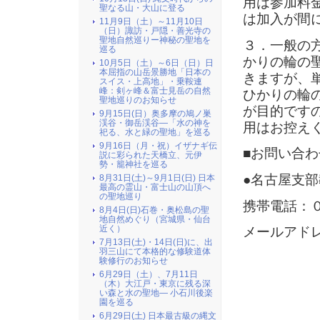
用は参加料
聖なる山・大山に登る
は加入が間
11月9日（土）～11月10日
（日）諏訪・戸隠・善光寺の
聖地自然巡りー神秘の聖地を
３．一般の
巡る
かりの輪の
10月5日（土）～6日（日）日
本屈指の山岳景勝地「日本の
きますが、
スイス・上高地」・乗鞍連
峰：剣ヶ峰＆富士見岳の自然
ひかりの輪
聖地巡りのお知らせ
が目的です
9月15日(日）奥多摩の鳩ノ巣
渓谷・御岳渓谷―「水の神を
用はお控え
祀る、水と緑の聖地」を巡る
9月16日（月・祝）イザナギ伝
■お問い合わ
説に彩られた天橋立、元伊
勢・籠神社を巡る
●名古屋支
8月31日(土)～9月1日(日) 日本
最高の霊山・富士山の山頂へ
の聖地巡り
携帯電話：
8月4日(日)石巻・奥松島の聖
地自然めぐり（宮城県・仙台
近く）
メールアド
7月13日(土)・14日(日)に、出
羽三山にて本格的な修験道体
験修行のお知らせ
6月29日（土）、7月11日
（木）大江戸・東京に残る深
い森と水の聖地― 小石川後楽
園を巡る
6月29日(土) 日本最古級の縄文