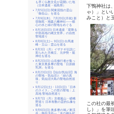
も早く仏教文化が花開いた地
下鴨神社は
（日本遺産・福島県）
7月5日(日) 関東屈指の霊山
ゃ）」とい
「御岳山」を巡る
みこと）と
7月9日(木)、7月20日(月祝) 新
宿御苑・鳩森八幡神社――都
心の水と緑の聖地をめぐる
8月16日(日) 日本遺産「星降る
中部高地の縄文世界」の自然
聖地巡り
8月8日(土)～ 9日(日) 白馬連
峰・立山：霊山を巡る
8月3日（月）イザナギ伝説に
彩られた天橋立、元伊勢・籠
神社を巡る
8月2日(日) 山岳修行者が集っ
た東京奥多摩の聖地「日原鍾
乳洞」を巡る
8月23日(日)【仙台/気仙沼】海
の聖地・気仙沼と「緑の真
珠」気仙沼大島の聖地自然巡
り
9月12日(土)・13日(日)「日本
のスイス」この世の聖地：上
高地 聖地自然巡り
9月7日（月）京都嵐山・嵯峨
野巡り 日本有数の霊的仏像を
この社の最
巡る
し）」を筆
9月6日(日) 奥多摩の鳩ノ巣渓
谷・御岳渓谷―「水の神を祀