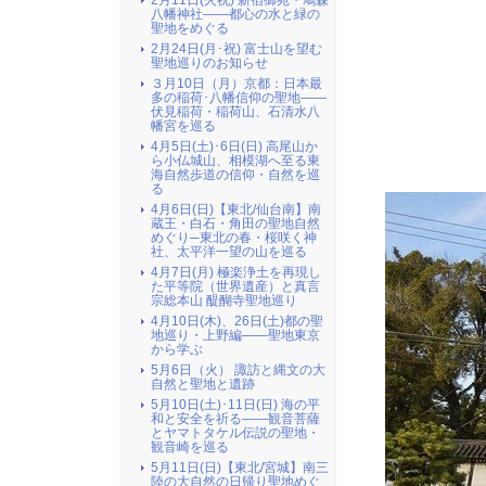
2月11日(火祝) 新宿御苑・鳩森
八幡神社――都心の水と緑の
聖地をめぐる
2月24日(月･祝) 富士山を望む
聖地巡りのお知らせ
３月10日（月）京都：日本最
多の稲荷･八幡信仰の聖地――
伏見稲荷・稲荷山、石清水八
幡宮を巡る
4月5日(土)･6日(日) 高尾山か
ら小仏城山、相模湖へ至る東
海自然歩道の信仰・自然を巡
る
4月6日(日)【東北/仙台南】南
蔵王・白石・角田の聖地自然
めぐり─東北の春・桜咲く神
社、太平洋一望の山を巡る
4月7日(月) 極楽浄土を再現し
た平等院（世界遺産）と真言
宗総本山 醍醐寺聖地巡り
4月10日(木)、26日(土)都の聖
地巡り・上野編――聖地東京
から学ぶ
5月6日（火） 諏訪と縄文の大
自然と聖地と遺跡
5月10日(土)･11日(日) 海の平
和と安全を祈る――観音菩薩
とヤマトタケル伝説の聖地・
観音崎を巡る
5月11日(日)【東北/宮城】南三
陸の大自然の日帰り聖地めぐ