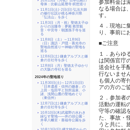
10月13日（月祝）日本仏教の
参加料金は
母体：比叡山延暦寺 瞑想巡り
なる場合は
11月1日(土)･2日(日) 弘法大師
の修行伝説が残る神奈川県
す。
「弘法山」を歩く
11月3日（月・祝）聖徳太子ゆ
４．現地に
かりの法隆寺：夢殿 救世観
音・中宮寺・朝護孫子寺を巡
り、事前に
る
11月8日（土）～11月9日
■ご注意
（日）諏訪・戸隠・善光寺の
聖地自然巡りー神秘の聖地を
巡る
１．あらゆ
12月6日(土) 鎌倉アルプスと鎌
は関係官庁
倉の古社寺を歩く
12月8日（月）聖徳太子ゆかり
送会社を手
の大阪の寺社を巡る
行ないませ
2024年の聖地巡り
も個人の寄
11月30日(土)～12月1日(日)
アの方のご
「日本遺産・信州の鎌倉」の
上田・塩田平と別所温泉、小
諸、浅間山麓の聖地めぐり
２．参加者
（東信州）
12月7日(土) 鎌倉アルプスと鎌
活動の運転
倉の古社寺を歩く
守等の確認
10月10日(木)武蔵野の水わき
緑なす聖地――井の頭公園・
た、事故・
井草八幡宮・善福寺公園を歩
うと共に、
く
10月13日(日) 縄文時代からの