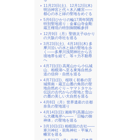
11月23日(土)、12月12日(木)
明治神宮と代々木八幡宮――
都心の水と緑の聖地をめぐる
5月6日ひかりの輪17周年関西
特別聖地巡り：金峯山寺金剛
蔵王権現の特別御開帳参拝
12月9日（月）聖徳太子ゆかり
の大阪の寺社を巡る
3月23日(土)、4月18日(木) 多
摩川沿いの水と緑の聖地を歩
く――多摩川浅間神社から古
墳地帯を経て、等々力不動尊
へ
4月7日(日) 高尾山から小仏城
山、相模湖へ至る東海自然歩
道の信仰・自然を巡る
4月7日(日)、桜咲く初春の宮
城県南・蔵王山麓の角田の聖
地自然めぐり～ヤマトタケル
伝説の古代からの聖地と雪山
の麓の美しい大自然を巡る
4月8日（月）世界遺産の古都
奈良の聖地巡り
4月14日(日) 湘南平(高麗山)か
ら大磯海岸へ――「日輪の御
神体」の聖地を巡る
3月10日(日) 相模国の古社――
寒川神社・前鳥神社・平塚八
幡宮を巡る