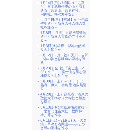
1月14日(日) 相模国の二之宮
と、日本武尊伝説の山と海を
巡る（吾妻山、吾妻神社、川
勾神社、梅沢海岸など）
１月７日(日)【宮城】仙台初詣
聖地巡り～新春の杜の都の寺
社を巡る～
1月8日（月祝）京都初詣聖地
巡り～新春の古都の寺社を巡
る～
1月3日(水)箱根・聖地自然巡
りのお知らせ
2月12日（月・祝）天川・吉野
で水の神と修験道の聖地を巡
る
2月23日(金･祝)「富士山（2･
23）の日」に富士山を望む聖
地巡りのお知らせ
3月30日（土）～31日（日）
熱海・伊東・初島 聖地自然巡
り
4月20日（土）琵琶湖、湖東の
聖徳太子ゆかりの寺社と磐座
を巡る
5月13日(月) 大阪屈指の古社・
一之宮（住吉大社・枚岡神
社）等を巡る
6月1日(土)～2日(日) 天下の名
湯・草津と浅間山――火と水
と緑の聖地を巡る