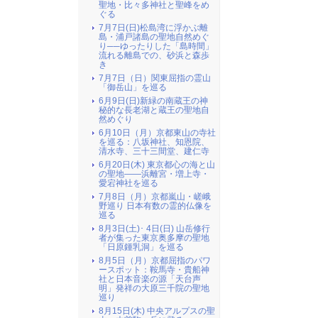
聖地・比々多神社と聖峰をめ
ぐる
7月7日(日)松島湾に浮かぶ離
島・浦戸諸島の聖地自然めぐ
り──ゆったりした「島時間」
流れる離島での、砂浜と森歩
き
7月7日（日）関東屈指の霊山
「御岳山」を巡る
6月9日(日)新緑の南蔵王の神
秘的な長老湖と蔵王の聖地自
然めぐり
6月10日（月）京都東山の寺社
を巡る：八坂神社、知恩院、
清水寺、三十三間堂、建仁寺
6月20日(木) 東京都心の海と山
の聖地――浜離宮・増上寺・
愛宕神社を巡る
7月8日（月）京都嵐山・嵯峨
野巡り 日本有数の霊的仏像を
巡る
8月3日(土)･ 4日(日) 山岳修行
者が集った東京奥多摩の聖地
「日原鍾乳洞」を巡る
8月5日（月）京都屈指のパワ
ースポット：鞍馬寺・貴船神
社と日本音楽の源「天台声
明」発祥の大原三千院の聖地
巡り
8月15日(木) 中央アルプスの聖