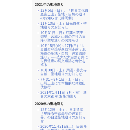
2021年の聖地巡り
12月5日（日）、「世界文化遺
産富士山」聖地・自然の巡り
のお知らせ（静岡側）
11月13日（土）日光自然・聖
地巡りのお知らせ
10月31日（日）紅葉の蔵王・
御釜・宮城と山形の寺社の日
帰り聖地巡りのお知らせ
10月15日(金)～17日(日)「世
界遺産登録記念特別企画：北
海道の聖地・自然・縄文遺跡
巡り」-----広大な大自然と共に
世界遺産の縄文遺跡と寺社を
巡る！
10月30日（土）戸隠・善光寺
自然・聖地巡りのお知らせ
7月31～8月1日（土・日）、
出羽三山にて本格的な体験山
伏修行
2021年1月11日（月・祝） 新
春の京都 初詣 聖地巡り
2020年の聖地巡り
12月12日（土）、日本遺産
「星降る中部高地の縄文世
界」の自然聖地巡りのお知ら
せ
2020年11月21日(土） 日光 聖