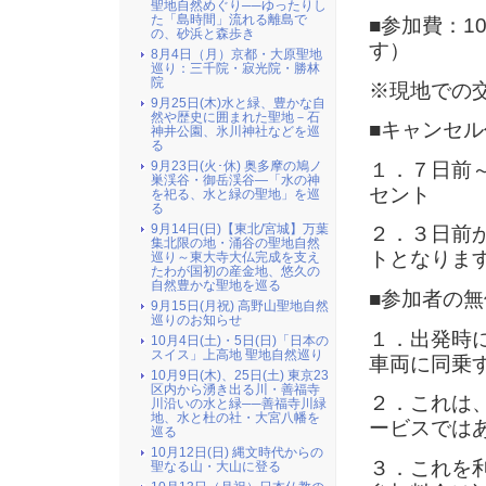
聖地自然めぐり──ゆったりし
た「島時間」流れる離島で
■参加費：1
の、砂浜と森歩き
す）
8月4日（月）京都・大原聖地
巡り：三千院・寂光院・勝林
院
※現地での
9月25日(木)水と緑、豊かな自
然や歴史に囲まれた聖地－石
■キャンセル
神井公園、氷川神社などを巡
る
１．７日前
9月23日(火･休) 奥多摩の鳩ノ
巣渓谷・御岳渓谷―「水の神
セント
を祀る、水と緑の聖地」を巡
る
9月14日(日)【東北/宮城】万葉
２．３日前
集北限の地・涌谷の聖地自然
トとなりま
巡り～東大寺大仏完成を支え
たわが国初の産金地、悠久の
自然豊かな聖地を巡る
■参加者の
9月15日(月祝) 高野山聖地自然
巡りのお知らせ
１．出発時
10月4日(土)・5日(日)「日本の
スイス」上高地 聖地自然巡り
車両に同乗
10月9日(木)、25日(土) 東京23
区内から湧き出る川・善福寺
２．これは
川沿いの水と緑──善福寺川緑
地、水と杜の社・大宮八幡を
ービスでは
巡る
10月12日(日) 縄文時代からの
３．これを
聖なる山・大山に登る