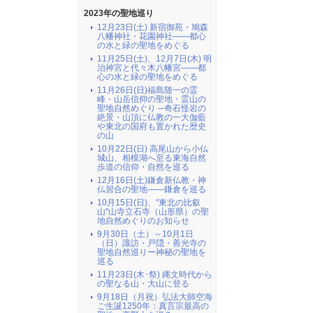
2023年の聖地巡り
12月23日(土) 新宿御苑・鳩森
八幡神社・花園神社――都心
の水と緑の聖地をめぐる
11月25日(土)、12月7日(木) 明
治神宮と代々木八幡宮――都
心の水と緑の聖地をめぐる
11月26日(日)福島随一の霊
峰・山岳信仰の聖地・霊山の
聖地自然めぐり ─奇石怪岩の
絶景・山頂に仏教の一大伽藍
や東北の国府も置かれた歴史
の山
10月22日(日) 高尾山から小仏
城山、相模湖へ至る東海自然
歩道の信仰・自然を巡る
12月16日(土)鎌倉新仏教・神
仏習合の聖地――鎌倉を巡る
10月15日(日)、"東北の比叡
山"山寺立石寺（山形県）の聖
地自然めぐりのお知らせ
9月30日（土）～10月1日
（日）諏訪・戸隠・善光寺の
聖地自然巡りー神秘の聖地を
巡る
11月23日(木･祭) 縄文時代から
の聖なる山・大山に登る
9月18日（月祝）弘法大師空海
ご生誕1250年：真言宗最高の