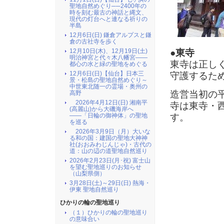
聖地自然めぐり──2400年の
時を刻む最古の神話と縄文、
現代の灯台へと連なる祈りの
半島
12月6日(日) 鎌倉アルプスと鎌
倉の古社寺を歩く
●東寺
12月10日(木)、12月19日(土)
明治神宮と代々木八幡宮――
東寺は正し
都心の水と緑の聖地をめぐる
12月6日(日)【仙台】日本三
守護するた
景・松島の聖地自然めぐり～
中世東北随一の霊場・奥州の
造営当初の
高野
2026年4月12日(日) 湘南平
寺は東寺・
(高麗山)から大磯海岸へ
す。
――「日輪の御神体」の聖地
を巡る
2026年3月9日（月）大いな
る和の国：建国の聖地大神神
社(おおみわじんじゃ)・古代の
道：山の辺の道聖地自然巡り
2026年2月23日(月･祝) 富士山
を望む聖地巡りのお知らせ
（山梨県側）
3月28日(土)～29日(日) 熱海・
伊東 聖地自然巡り
ひかりの輪の聖地巡り
（１）ひかりの輪の聖地巡り
の意味合い