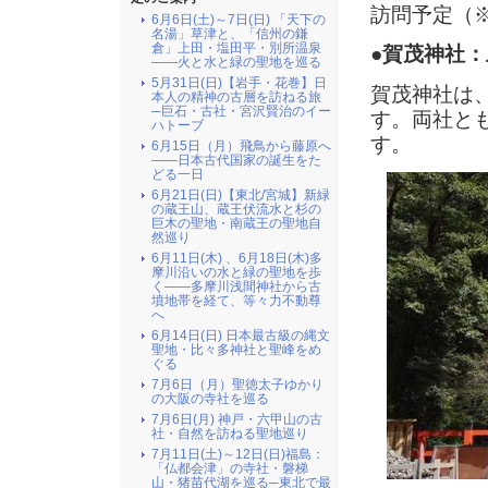
訪問予定（
6月6日(土)～7日(日) 「天下の
名湯」草津と、「信州の鎌
倉」上田・塩田平・別所温泉
●賀茂神社
――火と水と緑の聖地を巡る
5月31日(日)【岩手・花巻】日
賀茂神社は
本人の精神の古層を訪ねる旅
─巨石・古社・宮沢賢治のイー
す。両社と
ハトーブ
す。
6月15日（月）飛鳥から藤原へ
――日本古代国家の誕生をた
どる一日
6月21日(日)【東北/宮城】新緑
の蔵王山、蔵王伏流水と杉の
巨木の聖地・南蔵王の聖地自
然巡り
6月11日(木) 、6月18日(木)多
摩川沿いの水と緑の聖地を歩
く――多摩川浅間神社から古
墳地帯を経て、等々力不動尊
へ
6月14日(日) 日本最古級の縄文
聖地・比々多神社と聖峰をめ
ぐる
7月6日（月）聖徳太子ゆかり
の大阪の寺社を巡る
7月6日(月) 神戸・六甲山の古
社・自然を訪ねる聖地巡り
7月11日(土)～12日(日)福島：
「仏都会津」の寺社・磐梯
山・猪苗代湖を巡る─東北で最