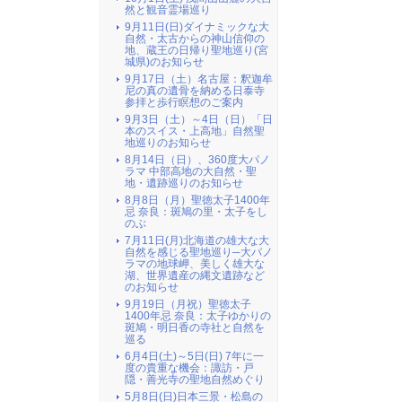
然と観音霊場巡り
9月11日(日)ダイナミックな大
自然・太古からの神山信仰の
地、蔵王の日帰り聖地巡り(宮
城県)のお知らせ
9月17日（土）名古屋：釈迦牟
尼の真の遺骨を納める日泰寺
参拝と歩行瞑想のご案内
9月3日（土）～4日（日）「日
本のスイス・上高地」自然聖
地巡りのお知らせ
8月14日（日）、360度大パノ
ラマ 中部高地の大自然・聖
地・遺跡巡りのお知らせ
8月8日（月）聖徳太子1400年
忌 奈良：斑鳩の里・太子をし
のぶ
7月11日(月)北海道の雄大な大
自然を感じる聖地巡り─大パノ
ラマの地球岬、美しく雄大な
湖、世界遺産の縄文遺跡など
のお知らせ
9月19日（月祝）聖徳太子
1400年忌 奈良：太子ゆかりの
斑鳩・明日香の寺社と自然を
巡る
6月4日(土)～5日(日) 7年に一
度の貴重な機会：諏訪・戸
隠・善光寺の聖地自然めぐり
5月8日(日)日本三景・松島の