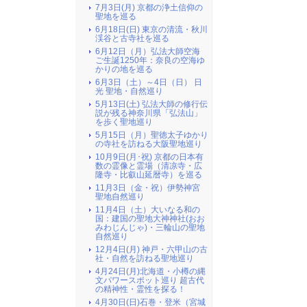
7月3日(月) 京都の浄土信仰の
聖地を巡る
6月18日(日) 東京の清流・秋川
渓谷と古寺社を巡る
6月12日（月）弘法大師空海
ご生誕1250年：奈良の空海ゆ
かりの地を巡る
6月3日（土）～4日（日） 日
光 聖地・自然巡り
5月13日(土) 弘法大師の修行伝
説が残る神奈川県「弘法山」
を歩く聖地巡り
5月15日（月）聖徳太子ゆかり
の寺社を訪ねる大阪聖地巡り
10月9日(月･祝) 京都の日本有
数の霊像と霊場（清凉寺・広
隆寺・比叡山延暦寺）を巡る
11月3日（金・祝）伊勢神宮
聖地自然巡り
11月4日（土）大いなる和の
国：建国の聖地大神神社(おお
みわじんじゃ)・三輪山の聖地
自然巡り
12月4日(月) 神戸・六甲山の古
社・自然を訪ねる聖地巡り
4月24日(月)北海道・小樽の縄
文パワースポット巡り 超古代
の精神性・霊性を探る！
4月30日(日)石巻・登米（宮城