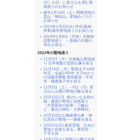
23）の日」に富士山を望む聖
地巡りのお知らせ
新年1月14日（土）関東屈指の
霊山「御岳山」聖地めぐりの
お知らせ
2023年1月3日(火) 伊豆(熱海･
伊東)新年聖地巡りのお知らせ
2023年1月9日（月祝）京都初
詣聖地巡り ～新春の古都の
寺社を巡る～
2022年の聖地巡り
12月5日（月）京都嵐山聖地巡
り 日本有数の霊的仏像を巡る
11月14日（月）聖徳太子1400
年忌・生誕1450年 太子ゆかり
の法隆寺夢殿 救世観音・中宮
寺・朝護孫子寺を巡る
11月5日（土）～6日（日）富
士山と山麓の聖地の輪を巡る
10月10日(月･祝)大いなる和の
国：建国の聖地と自然巡り
（大和国名の由来・三輪山
と、最古の神社・大神神社）
10月22日(土)鎌倉新仏教・神
仏習合の聖地――鎌倉を巡る
10月2日(日) 観音霊場：日光の
聖地と自然を巡る：東照宮・
千手が浜
10月1日(土) 浅間山山麓の大自