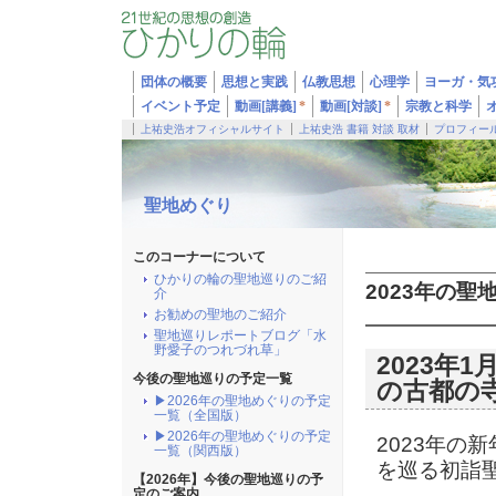
団体の概要
思想と実践
仏教思想
心理学
ヨーガ・気
イベント予定
動画[講義]
*
動画[対談]
*
宗教と科学
上祐史浩オフィシャルサイト
上祐史浩 書籍 対談 取材
プロフィー
聖地めぐり
このコーナーについて
ひかりの輪の聖地巡りのご紹
2023年の聖
介
お勧めの聖地のご紹介
聖地巡りレポートブログ「水
野愛子のつれづれ草」
2023年
今後の聖地巡りの予定一覧
の古都の
▶2026年の聖地めぐりの予定
一覧（全国版）
▶2026年の聖地めぐりの予定
2023年の
一覧（関西版）
を巡る初詣
【2026年】今後の聖地巡りの予
定のご案内