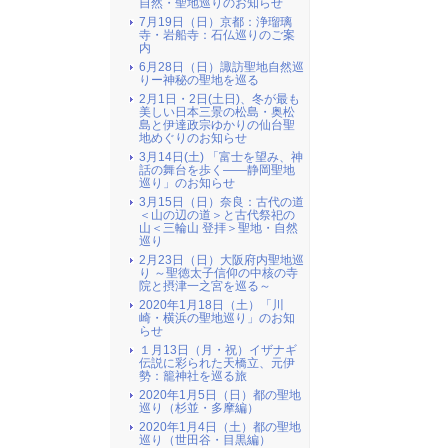
自然・聖地巡りのお知らせ
7月19日（日）京都：浄瑠璃
寺・岩船寺：石仏巡りのご案
内
6月28日（日）諏訪聖地自然巡
りー神秘の聖地を巡る
2月1日・2日(土日)、冬が最も
美しい日本三景の松島・奥松
島と伊達政宗ゆかりの仙台聖
地めぐりのお知らせ
3月14日(土) 「富士を望み、神
話の舞台を歩く――静岡聖地
巡り」のお知らせ
3月15日（日）奈良：古代の道
＜山の辺の道＞と古代祭祀の
山＜三輪山 登拝＞聖地・自然
巡り
2月23日（日）大阪府内聖地巡
り ～聖徳太子信仰の中核の寺
院と摂津一之宮を巡る～
2020年1月18日（土）「川
崎・横浜の聖地巡り」のお知
らせ
１月13日（月・祝）イザナギ
伝説に彩られた天橋立、元伊
勢：籠神社を巡る旅
2020年1月5日（日）都の聖地
巡り（杉並・多摩編）
2020年1月4日（土）都の聖地
巡り（世田谷・目黒編）