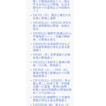
県）の聖地自然めぐり～海を
守る古代からの聖地、弘法大
師ゆかりの霊地などの自然め
ぐり
5月7日（日） 諏訪と縄文の大
自然と聖地と遺跡
3月18日(土)～19日(日) 伊豆大
島と静岡東部の聖地・自然を
巡る
3月4日(土) 湘南平(高麗山)から
平塚海岸へ――「日輪の御神
体」の聖地を巡る
3月6日(月) 伏見稲荷大社など
の京都市東部の寺社を巡る聖
地巡り
4月3日（月）世界遺産の古都
奈良の聖地巡り
4月1日(土) 弁財天と龍神の聖
地「江の島」聖地巡り
4月15日（土）～16日（日）
東海の聖地と家康ゆかりの聖
地自然巡り
2月11日(土)～12日(日)：冬が
最も美しい日本三景・中世東
北随一の霊場・奥州の高野：
松島と仙台(宮城県)の聖地自然
めぐりのお知らせ
2月6日(月) 嵯峨野など京都市
西部の寺社を巡る聖地巡り
2月23日(木･祝)「富士山（2･