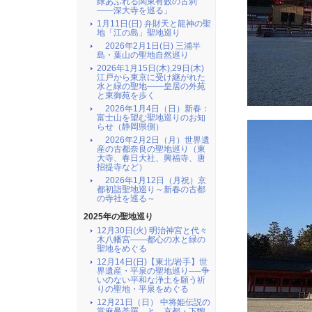
緑あふれる関東有数の古刹
――深大寺を巡る」
1月11日(日) 弁財天と龍神の聖
地「江の島」聖地巡り
2026年2月1日(日) 三浦半
島・葉山の聖地自然巡り
2026年1月15日(木),29日(木)
江戸から東京に受け継がれた
水と緑の聖地――皇居の外苑
と東御苑を歩く
2026年1月4日（日）新春：
富士山を望む聖地巡りのお知
らせ（静岡県側）
2026年2月2日（月）世界遺
産の古都奈良の聖地巡り（東
大寺、春日大社、興福寺、唐
招提寺など）
2026年1月12日（月祝）京
都初詣聖地巡り～新春の古都
の寺社を巡る～
2025年の聖地巡り
12月30日(火) 明治神宮と代々
木八幡宮――都心の水と緑の
聖地をめぐる
12月14日(日)【東北/岩手】世
界遺産・平泉の聖地巡り──争
いのない平和な浄土を願う祈
りの聖地・平泉をめぐる
12月21日（日） 中将姫伝説の
當麻曼荼羅 と 京都・下鴨