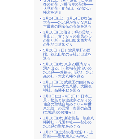
３月11日（月）京都：日本最
多の稲荷･八幡信仰の聖地――
伏見稲荷・稲荷山、石清水八
幡宮を巡る
2月24日(土)、3月14日(木) 深
大寺――水と緑が豊かな東日
本最古の国宝仏の寺院を巡る
3月10日(日)仙台：禅の霊地・
蕃山と、古くからの庶民の心
の拠り所・定義山如来西方寺
の聖地自然めぐり
5月26日（日）濃尾平野の西
端、養老山地の寺社と自然を
巡る
5月16日(木) 東京23区内から
湧き出る川・善福寺川沿いの
水と緑──善福寺川緑地、水と
森の社・大宮八幡を巡る
2月11日(日) 武蔵国の由緒ある
古社寺――大宮八幡、大國魂
神社、高幡不動を巡る
2月3日(土)～4日(日)：日本三
景・松島と伊達政宗ゆかりの
仙台の聖地自然めぐり～中世
東北随一の霊場・奥州の高野
(宮城県)のお知らせ
1月18日(木) 新宿御苑・鳩森八
幡神社・花園神社――都心の
水と緑の聖地をめぐる
1月27日(土)都の聖地巡り・上
野編――聖地東京から学ぶ