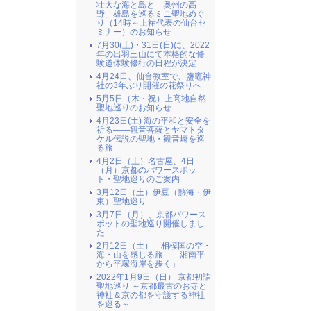
壮大な海と島と「奥州の高
野」雄島を巡るミニ聖地めぐ
り（14時～上祐代表の仙台セ
ミナー）のお知らせ
7月30(土)・31日(日)に、2022
年の出羽三山にて本格的な修
験道体験修行の日程が決定
4月24日、仙台教室で、鹽竈神
社の3年ぶり開催の花祭りへ
5月5日（木・祝）上高地自然
聖地巡りのお知らせ
4月23日(土) 海の平和と安全を
祈る――観音菩薩とヤマトタ
ケル伝説の聖地・観音崎を巡
る旅
4月2日（土）名古屋、4日
（月）京都のパワースポッ
ト・聖地巡りのご案内
3月12日（土）伊豆（熱海・伊
東）聖地巡り
3月7日（月）、京都パワース
ポットの聖地巡り開催しまし
た
2月12日（土）「相模国の空・
海・山を感じる旅――湘南平
から平塚海岸を歩く」
2022年1月9日（日） 京都初詣
聖地巡り ～京都最古のお寺と
神社＆京の都を守護する神社
を巡る～