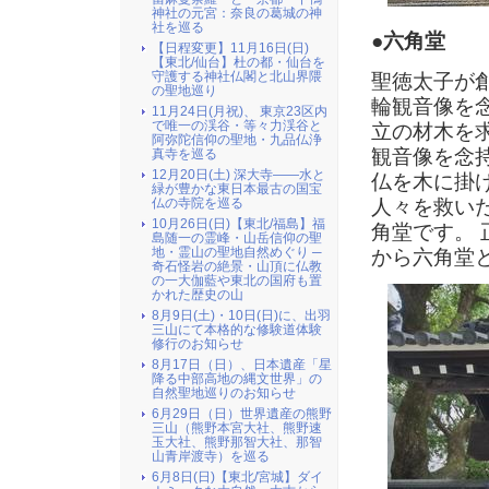
神社の元宮：奈良の葛城の神
社を巡る
●六角堂
【日程変更】11月16日(日)
【東北/仙台】杜の都・仙台を
守護する神社仏閣と北山界隈
聖徳太子が
の聖地巡り
輪観音像を
11月24日(月祝)、 東京23区内
で唯一の渓谷・等々力渓谷と
立の材木を
阿弥陀信仰の聖地・九品仏浄
観音像を念
真寺を巡る
12月20日(土) 深大寺――水と
仏を木に掛
緑が豊かな東日本最古の国宝
人々を救い
仏の寺院を巡る
10月26日(日)【東北/福島】福
角堂です。
島随一の霊峰・山岳信仰の聖
地・霊山の聖地自然めぐり ─
から六角堂
奇石怪岩の絶景・山頂に仏教
の一大伽藍や東北の国府も置
かれた歴史の山
8月9日(土)・10日(日)に、出羽
三山にて本格的な修験道体験
修行のお知らせ
8月17日（日）、日本遺産「星
降る中部高地の縄文世界」の
自然聖地巡りのお知らせ
6月29日（日）世界遺産の熊野
三山（熊野本宮大社、熊野速
玉大社、熊野那智大社、那智
山青岸渡寺）を巡る
6月8日(日)【東北/宮城】ダイ