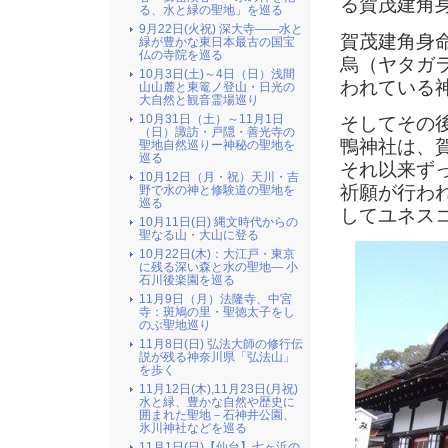
る賀茂建角
る、水と緑の聖地」を巡る
9月22日(火祝) 深大寺――水と
賀茂建角身
緑が豊かな東日本最古の国宝
仏の寺院を巡る
烏（ヤタガ
10月3日(土)～4日（日）浅間
われている
山山麓と東篭ノ登山・日光の
大自然と観音霊場巡り
10月31日（土）～11月1日
そしてその
（日）諏訪・戸隠・善光寺の
鴨神社は、
聖地自然巡りー神秘の聖地を
巡る
それ以来ず
10月12日（月・祝）天川・吉
祈願が行わ
野で水の神と修験道の聖地を
巡る
してユネス
10月11日(日) 縄文時代からの
聖なる山・大山に登る
10月22日(木)：大江戸・東京
に残る深い森と水の聖地― 小
石川後楽園を巡る
11月9日（月）法隆寺、中宮
寺：斑鳩の里・聖徳太子をし
のぶ聖地巡り
11月8日(日) 弘法大師の修行伝
説が残る神奈川県「弘法山」
を歩く
11月12日(木),11月23日(月祝)
水と緑、豊かな自然や歴史に
囲まれた聖地－石神井公園、
氷川神社などを巡る
11月1日(日)【仙台】七ヶ浜の