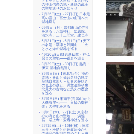
ナミックな大自然・太古から
の神山信仰の地・新緑の蔵王
の聖地巡りのお知らせ
7月26日(土)～27日(日) 日本最
高の霊山・富士山の山頂への
聖地巡り
6月9日（月）京都東山の寺社
を巡る：八坂神社、知恩院、
清水寺、三十三間堂、建仁寺
5月31日(土)～6月1日(日) 天下
の名湯・草津と浅間山――火
と水と緑の聖地を巡る
4月20日(日)鎌倉新仏教・神仏
習合の聖地――鎌倉を巡る
3月29日(土)～30日(日) 熱海・
伊東 聖地自然巡り
3月9日(日)【東北/仙台】禅の
霊地・蕃山と仙台名取の縄文
聖地自然巡り～初春の芽吹き
の低山の森と、縄文遺跡や東
北最大の古墳など悠久の歴史
を巡る
3月9日(日) 湘南平(高麗山)から
大磯海岸へ――「日輪の御神
体」の聖地を巡る
3月6日(木)、22日(土) 東京都
心の海と山の聖地――浜離
宮・増上寺・愛宕神社を巡る
2月15日(土)～16日(日)：日本
三景・松島と伊達政宗ゆかり
の仙台の聖地自然めぐり～中