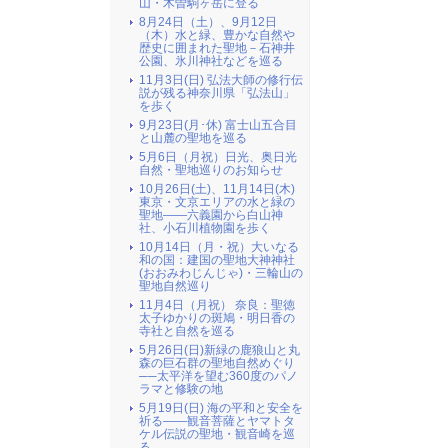
山・木曽駒ヶ岳に登る
8月24日（土）、9月12日
（木）水と緑、豊かな自然や
歴史に囲まれた聖地－石神井
公園、氷川神社などを巡る
11月3日(日) 弘法大師の修行伝
説が残る神奈川県「弘法山」
を歩く
9月23日(月･休) 富士山五合目
と山麓の聖地を巡る
5月6日（月祝）日光、奥日光
自然・聖地巡りのお知らせ
10月26日(土)、11月14日(木)
東京・文京エリアの水と緑の
聖地――六義園から白山神
社、小石川植物園を歩く
10月14日（月・祝）大いなる
和の国：建国の聖地大神神社
(おおみわじんじゃ)・三輪山の
聖地自然巡り
11月4日（月祝） 奈良：聖徳
太子ゆかりの斑鳩・明日香の
寺社と自然を巡る
5月26日(日)新緑の鹿狼山と丸
森の巨石群の聖地自然めぐり
──太平洋を望む360度のパノ
ラマと修験の地
5月19日(日) 海の平和と安全を
祈る――観音菩薩とヤマトタ
ケル伝説の聖地・観音崎を巡
る