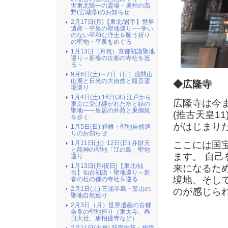
世東北随一の霊場・奥州の高
野(宮城県)のお知らせ
2月17日(月)【東北/岩手】世界
遺産・平泉の聖地巡り──争い
のない平和な浄土を願う祈り
の聖地・平泉をめぐる
1月13日（月祝）京都初詣聖地
巡り～新春の古都の寺社を巡
る～
9月6日(土)～7日（日）浅間山
山麓と日光の大自然と観音霊
◆広隆寺
場巡り
1月4日(土),16日(木) 江戸から
広隆寺は今
東京に受け継がれた水と緑の
聖地――皇居の外苑と東御苑
(推古天皇1
を歩く
がはじまり
1月5日(日) 箱根・聖地自然巡
りのお知らせ
1月11日(土)･12日(日) 弁財天
ここには国
と龍神の聖地「江の島」聖地
ます。 自
巡り
1月13日(月/祝日)【東北/仙
来になるた
台】仙台初詣・聖地巡り～新
境地、そし
春の杜の都の寺社を巡る
2月1日(土) 三浦半島・葉山の
のが感じら
聖地自然巡り
2月3日（月）世界遺産の古都
奈良の聖地巡り（東大寺、春
日大社、唐招提寺など）