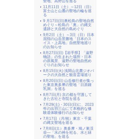
聖地、高野山を巡る
11月11日（土）～12日（日）
富士山と山麓の聖地の輪を巡
る
9 月17日(日)奥松島の聖地自然
めぐり～松島の「奥」の縄文
遺跡と大自然の島めぐり
9月2日（土）～3日（日）日本
屈指の山岳景勝地「日本のス
イス・上高地」自然聖地巡り
のお知らせ
8月27日(日)【岩手県】「遠野
物語」の生まれた場所・日本
の原風景、遠野の聖地自然め
ぐりのお知らせ
8月15日(火) 浅間山北麓ジオパ
ークの大自然と観音霊場巡り
8月20日(日) 山岳修行者が集っ
た東京奥多摩の聖地「日原鍾
乳洞」を巡る
8月7日(月) 京の都を守護して
きた古社と寺院を巡る
7月29(土)・30日(日)に、2023
年の出羽三山にて本格的な修
験道体験修行のお知らせ
7月17日（月/祝）東京・千葉
の縄文聖地を巡る
7月8日(土）奥多摩・鳩ノ巣渓
谷―「水の神を祀る、水と緑
の聖地」を巡る