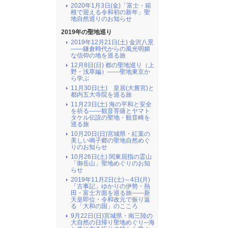
2020年1月3日(金)「富士・箱
根で迎える令和初の新年」聖
地自然巡りのお知らせ
2019年の聖地巡り
2019年12月21日(土) 金沢八景
――鎌倉時代からの風光明媚
な信仰の地を巡る旅
12月8日(日) 都の聖地巡り（上
野・浅草編）――聖地東京か
ら学ぶ
11月30日(土) 皇居(大嘗宮)と
都内五大寺院を巡る旅
11月23日(土) 海の平和と安全
を祈る――観音菩薩とヤマト
タケル伝説の聖地・観音崎を
巡る旅
10月20日(日)宮城県・紅葉の
美しい鳴子郷の聖地自然めぐ
りのお知らせ
10月26日(土) 関東屈指の霊山
「御岳山」聖地めぐりのお知
らせ
2019年11月2日(土)～4日(月)
「古事記」ゆかりの伊勢・熱
田・富士方面を巡る旅――新
天皇即位・令和改元で振り返
る「大和の国」のこころ
9月22日(日)宮城県・南三陸の
大自然の日帰り聖地めぐり─海