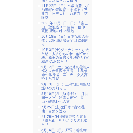
地・自然巡りのご案内
11月22日（日）比叡山麓、び
わ湖畔の宗教都市を巡る：三
井寺、日吉大社、西教寺、慈
眼堂
2020年11月1日（日）「富士
山」聖地巡りー 自然・信仰・
芸術 聖地の中の聖地
10月18日（日）日本仏教の母
体：比叡山延暦寺全山 瞑想巡
り
10月3日(土)ダイナミックな大
自然・太古からの神山信仰の
地、蔵王の日帰り聖地巡り(宮
城県)のお知らせ
9月12日（土）森と水の聖地を
巡る～赤目四十八滝：山岳信
仰の修行場 室生寺：女人高
野山岳寺院
9月13日（日）上高地自然聖地
巡りのお知らせ
8月10日(月･祝) 京都：「丹波
国一之宮」出雲大神宮、嵐
山・嵯峨野への旅
7月25日(土)世田谷南部の聖
地・自然を巡る
7月26日(日) 関東屈指の霊山
「御岳山」聖地めぐりのお知
らせ
8月16日（日）戸隠・善光寺