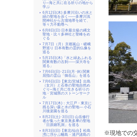
り─海と共に在る祈りの地から
学ぶ
6月12日(木) 多摩川沿いの水と
緑の聖地を歩く――多摩川浅
間神社から古墳地帯を経て、
等々力不動尊へ
6月8日(日) 日本最古級の縄文
聖地・比々多神社と聖峰をめ
ぐる
7月7日（月）京都嵐山・嵯峨
野巡り 日本有数の霊的仏像を
巡る
5月15日(木)「水と緑あふれる
関東有数の古刹――深大寺を
巡る」
7月6日(日)･21日(月･休) 関東
屈指の霊山「御岳山」を巡る
7月6日(日)【東北/宮城】出島
（女川）と石巻の聖地自然め
ぐり─海と共に生きる祈りの
地・宮城県のストーンサーク
ル
7月17日(木)：大江戸・東京に
残る深い森と水の聖地― 小石
川後楽園を巡る
8月2日(土)･3日(日) 山岳修行
者が集った東京奥多摩の聖地
「日原鍾乳洞」を巡る
8月3日(日)【東北/仙台】松島
※現地での
湾に浮かぶ離島・浦戸諸島の