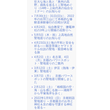
壮大な海と島と「奥州の高
野」雄島を巡るミニ聖地めぐ
り（14時～上祐代表の仙台セ
ミナー）のお知らせ
7月30(土)・31日(日)に、2022
年の出羽三山にて本格的な修
験道体験修行の日程が決定
4月24日、仙台教室で、鹽竈神
社の3年ぶり開催の花祭りへ
5月5日（木・祝）上高地自然
聖地巡りのお知らせ
4月23日(土) 海の平和と安全を
祈る――観音菩薩とヤマトタ
ケル伝説の聖地・観音崎を巡
る旅
4月2日（土）名古屋、4日
（月）京都のパワースポッ
ト・聖地巡りのご案内
3月12日（土）伊豆（熱海・伊
東）聖地巡り
3月7日（月）、京都パワース
ポットの聖地巡り開催しまし
た
2月12日（土）「相模国の空・
海・山を感じる旅――湘南平
から平塚海岸を歩く」
2022年1月9日（日） 京都初詣
聖地巡り ～京都最古のお寺と
神社＆京の都を守護する神社
を巡る～