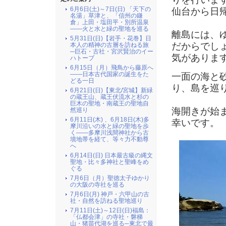
6月6日(土)～7日(日) 「天下の
仙台から日
名湯」草津と、「信州の鎌
倉」上田・塩田平・別所温泉
――火と水と緑の聖地を巡る
離島には、
5月31日(日)【岩手・花巻】日
だからでし
本人の精神の古層を訪ねる旅
─巨石・古社・宮沢賢治のイー
気がありま
ハトーブ
6月15日（月）飛鳥から藤原へ
――日本古代国家の誕生をた
一面の海と
どる一日
り、島を巡
6月21日(日)【東北/宮城】新緑
の蔵王山、蔵王伏流水と杉の
巨木の聖地・南蔵王の聖地自
海開きが始
然巡り
6月11日(木) 、6月18日(木)多
幸いです。
摩川沿いの水と緑の聖地を歩
く――多摩川浅間神社から古
墳地帯を経て、等々力不動尊
へ
6月14日(日) 日本最古級の縄文
聖地・比々多神社と聖峰をめ
ぐる
7月6日（月）聖徳太子ゆかり
の大阪の寺社を巡る
7月6日(月) 神戸・六甲山の古
社・自然を訪ねる聖地巡り
7月11日(土)～12日(日)福島：
「仏都会津」の寺社・磐梯
山・猪苗代湖を巡る─東北で最