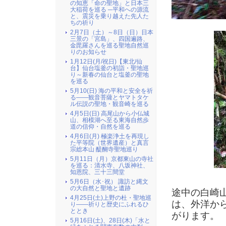
の知恵「命の聖地」と日本三
大稲荷を巡る ─平和への源流
と、震災を乗り越えた先人た
ちの祈り
2月7日（土）～8日（日）日本
三景の「宮島」、四国遍路、
金毘羅さんを巡る聖地自然巡
りのお知らせ
1月12日(月/祝日)【東北/仙
台】仙台塩釜の初詣・聖地巡
り～新春の仙台と塩釜の聖地
を巡る
5月10(日) 海の平和と安全を祈
る――観音菩薩とヤマトタケ
ル伝説の聖地・観音崎を巡る
4月5日(日) 高尾山から小仏城
山、相模湖へ至る東海自然歩
道の信仰・自然を巡る
4月6日(月) 極楽浄土を再現し
た平等院（世界遺産）と真言
宗総本山 醍醐寺聖地巡り
5月11日（月）京都東山の寺社
を巡る：清水寺、八坂神社、
知恩院、三十三間堂
5月6日（水･祝） 諏訪と縄文
の大自然と聖地と遺跡
途中の白崎
4月25日(土)上野の杜・聖地巡
は、外洋か
り――祈りと歴史にふれるひ
ととき
がります。
5月16日(土)、28日(木)「水と