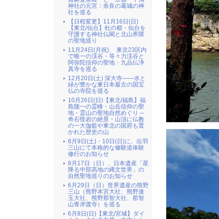
神社の元宮：奈良の葛城の神
社を巡る
【日程変更】11月16日(日)
【東北/仙台】杜の都・仙台を
守護する神社仏閣と北山界隈
の聖地巡り
11月24日(月祝)、 東京23区内
で唯一の渓谷・等々力渓谷と
阿弥陀信仰の聖地・九品仏浄
真寺を巡る
12月20日(土) 深大寺――水と
緑が豊かな東日本最古の国宝
仏の寺院を巡る
10月26日(日)【東北/福島】福
島随一の霊峰・山岳信仰の聖
地・霊山の聖地自然めぐり ─
奇石怪岩の絶景・山頂に仏教
の一大伽藍や東北の国府も置
かれた歴史の山
8月9日(土)・10日(日)に、出羽
三山にて本格的な修験道体験
修行のお知らせ
8月17日（日）、日本遺産「星
降る中部高地の縄文世界」の
自然聖地巡りのお知らせ
6月29日（日）世界遺産の熊野
三山（熊野本宮大社、熊野速
玉大社、熊野那智大社、那智
山青岸渡寺）を巡る
6月8日(日)【東北/宮城】ダイ