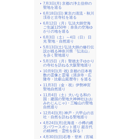
7月3日(月) 京都の浄土信仰の
聖地を巡る
6月18日(日) 東京の清流・秋川
渓谷と古寺社を巡る
6月12日（月）弘法大師空海
ご生誕1250年：奈良の空海ゆ
かりの地を巡る
6月3日（土）～4日（日） 日
光 聖地・自然巡り
5月13日(土) 弘法大師の修行伝
説が残る神奈川県「弘法山」
を歩く聖地巡り
5月15日（月）聖徳太子ゆかり
の寺社を訪ねる大阪聖地巡り
10月9日(月･祝) 京都の日本有
数の霊像と霊場（清凉寺・広
隆寺・比叡山延暦寺）を巡る
11月3日（金・祝）伊勢神宮
聖地自然巡り
11月4日（土）大いなる和の
国：建国の聖地大神神社(おお
みわじんじゃ)・三輪山の聖地
自然巡り
12月4日(月) 神戸・六甲山の古
社・自然を訪ねる聖地巡り
4月24日(月)北海道・小樽の縄
文パワースポット巡り 超古代
の精神性・霊性を探る！
4月30日(日)石巻・登米（宮城