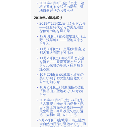
2020年1月3日(金)「富士・箱
根で迎える令和初の新年」聖
地自然巡りのお知らせ
2019年の聖地巡り
2019年12月21日(土) 金沢八景
――鎌倉時代からの風光明媚
な信仰の地を巡る旅
12月8日(日) 都の聖地巡り（上
野・浅草編）――聖地東京か
ら学ぶ
11月30日(土) 皇居(大嘗宮)と
都内五大寺院を巡る旅
11月23日(土) 海の平和と安全
を祈る――観音菩薩とヤマト
タケル伝説の聖地・観音崎を
巡る旅
10月20日(日)宮城県・紅葉の
美しい鳴子郷の聖地自然めぐ
りのお知らせ
10月26日(土) 関東屈指の霊山
「御岳山」聖地めぐりのお知
らせ
2019年11月2日(土)～4日(月)
「古事記」ゆかりの伊勢・熱
田・富士方面を巡る旅――新
天皇即位・令和改元で振り返
る「大和の国」のこころ
9月22日(日)宮城県・南三陸の
大自然の日帰り聖地めぐり─海