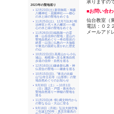
承りますの
2023年の聖地巡り
12月23日(土) 新宿御苑・鳩森
■お問い合わ
八幡神社・花園神社――都心
の水と緑の聖地をめぐる
仙台教室（
11月25日(土)、12月7日(木) 明
治神宮と代々木八幡宮――都
電話：０２
心の水と緑の聖地をめぐる
メールアド
11月26日(日)福島随一の霊
峰・山岳信仰の聖地・霊山の
聖地自然めぐり ─奇石怪岩の
絶景・山頂に仏教の一大伽藍
や東北の国府も置かれた歴史
の山
10月22日(日) 高尾山から小仏
城山、相模湖へ至る東海自然
歩道の信仰・自然を巡る
12月16日(土)鎌倉新仏教・神
仏習合の聖地――鎌倉を巡る
10月15日(日)、"東北の比叡
山"山寺立石寺（山形県）の聖
地自然めぐりのお知らせ
9月30日（土）～10月1日
（日）諏訪・戸隠・善光寺の
聖地自然巡りー神秘の聖地を
巡る
11月23日(木･祭) 縄文時代から
の聖なる山・大山に登る
9月18日（月祝）弘法大師空海
ご生誕1250年：真言宗最高の