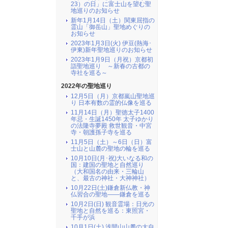
23）の日」に富士山を望む聖
地巡りのお知らせ
新年1月14日（土）関東屈指の
霊山「御岳山」聖地めぐりの
お知らせ
2023年1月3日(火) 伊豆(熱海･
伊東)新年聖地巡りのお知らせ
2023年1月9日（月祝）京都初
詣聖地巡り ～新春の古都の
寺社を巡る～
2022年の聖地巡り
12月5日（月）京都嵐山聖地巡
り 日本有数の霊的仏像を巡る
11月14日（月）聖徳太子1400
年忌・生誕1450年 太子ゆかり
の法隆寺夢殿 救世観音・中宮
寺・朝護孫子寺を巡る
11月5日（土）～6日（日）富
士山と山麓の聖地の輪を巡る
10月10日(月･祝)大いなる和の
国：建国の聖地と自然巡り
（大和国名の由来・三輪山
と、最古の神社・大神神社）
10月22日(土)鎌倉新仏教・神
仏習合の聖地――鎌倉を巡る
10月2日(日) 観音霊場：日光の
聖地と自然を巡る：東照宮・
千手が浜
10月1日(土) 浅間山山麓の大自