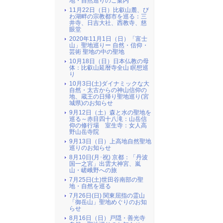
地・自然巡りのご案内
11月22日（日）比叡山麓、び
わ湖畔の宗教都市を巡る：三
井寺、日吉大社、西教寺、慈
眼堂
2020年11月1日（日）「富士
山」聖地巡りー 自然・信仰・
芸術 聖地の中の聖地
10月18日（日）日本仏教の母
体：比叡山延暦寺全山 瞑想巡
り
10月3日(土)ダイナミックな大
自然・太古からの神山信仰の
地、蔵王の日帰り聖地巡り(宮
城県)のお知らせ
9月12日（土）森と水の聖地を
巡る～赤目四十八滝：山岳信
仰の修行場 室生寺：女人高
野山岳寺院
9月13日（日）上高地自然聖地
巡りのお知らせ
8月10日(月･祝) 京都：「丹波
国一之宮」出雲大神宮、嵐
山・嵯峨野への旅
7月25日(土)世田谷南部の聖
地・自然を巡る
7月26日(日) 関東屈指の霊山
「御岳山」聖地めぐりのお知
らせ
8月16日（日）戸隠・善光寺