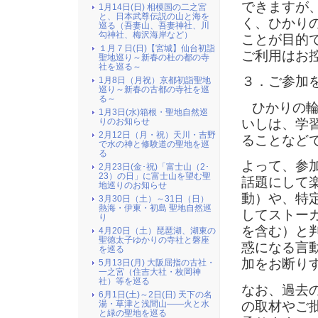
できますが
1月14日(日) 相模国の二之宮
と、日本武尊伝説の山と海を
く、ひかり
巡る（吾妻山、吾妻神社、川
勾神社、梅沢海岸など）
ことが目的
１月７日(日)【宮城】仙台初詣
ご利用はお
聖地巡り～新春の杜の都の寺
社を巡る～
３．ご参加
1月8日（月祝）京都初詣聖地
巡り～新春の古都の寺社を巡
る～
ひかりの
1月3日(水)箱根・聖地自然巡
いしは、学
りのお知らせ
2月12日（月・祝）天川・吉野
ることなど
で水の神と修験道の聖地を巡
る
よって、参
2月23日(金･祝)「富士山（2･
23）の日」に富士山を望む聖
話題にして
地巡りのお知らせ
動）や、特
3月30日（土）～31日（日）
熱海・伊東・初島 聖地自然巡
してストー
り
を含む）と
4月20日（土）琵琶湖、湖東の
聖徳太子ゆかりの寺社と磐座
惑になる言
を巡る
加をお断り
5月13日(月) 大阪屈指の古社・
一之宮（住吉大社・枚岡神
社）等を巡る
なお、過去
6月1日(土)～2日(日) 天下の名
の取材やご
湯・草津と浅間山――火と水
と緑の聖地を巡る