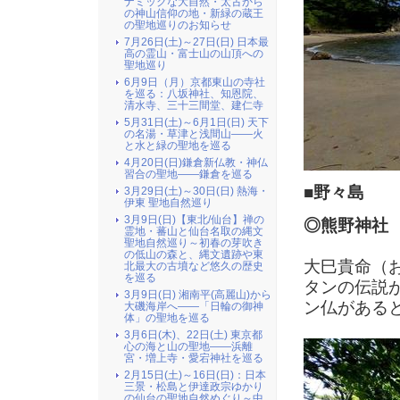
ナミックな大自然・太古から
の神山信仰の地・新緑の蔵王
の聖地巡りのお知らせ
7月26日(土)～27日(日) 日本最
高の霊山・富士山の山頂への
聖地巡り
6月9日（月）京都東山の寺社
を巡る：八坂神社、知恩院、
清水寺、三十三間堂、建仁寺
5月31日(土)～6月1日(日) 天下
の名湯・草津と浅間山――火
と水と緑の聖地を巡る
4月20日(日)鎌倉新仏教・神仏
習合の聖地――鎌倉を巡る
■野々島
3月29日(土)～30日(日) 熱海・
伊東 聖地自然巡り
3月9日(日)【東北/仙台】禅の
◎熊野神社
霊地・蕃山と仙台名取の縄文
聖地自然巡り～初春の芽吹き
の低山の森と、縄文遺跡や東
大巳貴命（
北最大の古墳など悠久の歴史
を巡る
タンの伝説
3月9日(日) 湘南平(高麗山)から
ン仏がある
大磯海岸へ――「日輪の御神
体」の聖地を巡る
3月6日(木)、22日(土) 東京都
心の海と山の聖地――浜離
宮・増上寺・愛宕神社を巡る
2月15日(土)～16日(日)：日本
三景・松島と伊達政宗ゆかり
の仙台の聖地自然めぐり～中