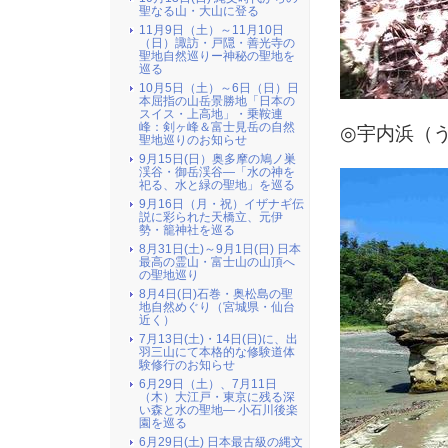
聖なる山・大山に登る
11月9日（土）～11月10日
（日）諏訪・戸隠・善光寺の
聖地自然巡りー神秘の聖地を
巡る
10月5日（土）～6日（日）日
本屈指の山岳景勝地「日本の
スイス・上高地」・乗鞍連
峰：剣ヶ峰＆富士見岳の自然
◎宇内浜（
聖地巡りのお知らせ
9月15日(日）奥多摩の鳩ノ巣
渓谷・御岳渓谷―「水の神を
祀る、水と緑の聖地」を巡る
9月16日（月・祝）イザナギ伝
説に彩られた天橋立、元伊
勢・籠神社を巡る
8月31日(土)～9月1日(日) 日本
最高の霊山・富士山の山頂へ
の聖地巡り
8月4日(日)石巻・奥松島の聖
地自然めぐり（宮城県・仙台
近く）
7月13日(土)・14日(日)に、出
羽三山にて本格的な修験道体
験修行のお知らせ
6月29日（土）、7月11日
（木）大江戸・東京に残る深
い森と水の聖地― 小石川後楽
園を巡る
6月29日(土) 日本最古級の縄文