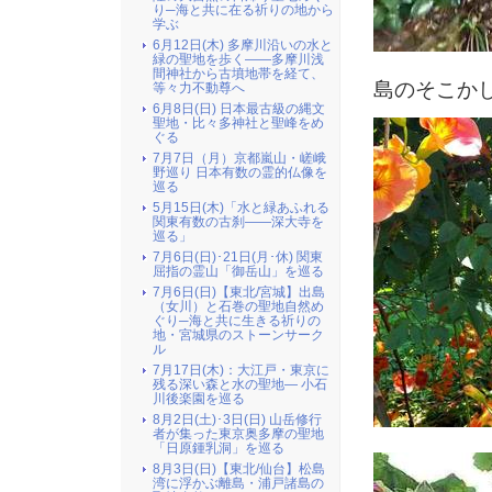
り─海と共に在る祈りの地から
学ぶ
6月12日(木) 多摩川沿いの水と
緑の聖地を歩く――多摩川浅
間神社から古墳地帯を経て、
島のそこか
等々力不動尊へ
6月8日(日) 日本最古級の縄文
聖地・比々多神社と聖峰をめ
ぐる
7月7日（月）京都嵐山・嵯峨
野巡り 日本有数の霊的仏像を
巡る
5月15日(木)「水と緑あふれる
関東有数の古刹――深大寺を
巡る」
7月6日(日)･21日(月･休) 関東
屈指の霊山「御岳山」を巡る
7月6日(日)【東北/宮城】出島
（女川）と石巻の聖地自然め
ぐり─海と共に生きる祈りの
地・宮城県のストーンサーク
ル
7月17日(木)：大江戸・東京に
残る深い森と水の聖地― 小石
川後楽園を巡る
8月2日(土)･3日(日) 山岳修行
者が集った東京奥多摩の聖地
「日原鍾乳洞」を巡る
8月3日(日)【東北/仙台】松島
湾に浮かぶ離島・浦戸諸島の