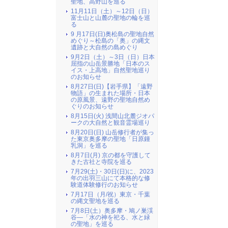
聖地、高野山を巡る
11月11日（土）～12日（日）
富士山と山麓の聖地の輪を巡
る
9 月17日(日)奥松島の聖地自然
めぐり～松島の「奥」の縄文
遺跡と大自然の島めぐり
9月2日（土）～3日（日）日本
屈指の山岳景勝地「日本のス
イス・上高地」自然聖地巡り
のお知らせ
8月27日(日)【岩手県】「遠野
物語」の生まれた場所・日本
の原風景、遠野の聖地自然め
ぐりのお知らせ
8月15日(火) 浅間山北麓ジオパ
ークの大自然と観音霊場巡り
8月20日(日) 山岳修行者が集っ
た東京奥多摩の聖地「日原鍾
乳洞」を巡る
8月7日(月) 京の都を守護して
きた古社と寺院を巡る
7月29(土)・30日(日)に、2023
年の出羽三山にて本格的な修
験道体験修行のお知らせ
7月17日（月/祝）東京・千葉
の縄文聖地を巡る
7月8日(土）奥多摩・鳩ノ巣渓
谷―「水の神を祀る、水と緑
の聖地」を巡る