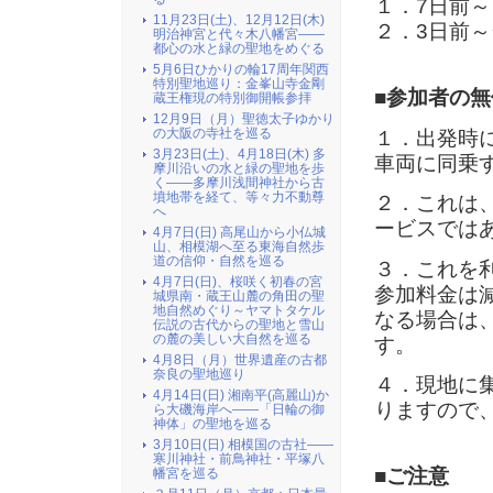
１．
7
日前～
11月23日(土)、12月12日(木)
２．
3
日前～
明治神宮と代々木八幡宮――
都心の水と緑の聖地をめぐる
5月6日ひかりの輪17周年関西
特別聖地巡り：金峯山寺金剛
■参加者の
蔵王権現の特別御開帳参拝
12月9日（月）聖徳太子ゆかり
の大阪の寺社を巡る
１．出発時
3月23日(土)、4月18日(木) 多
車両に同乗
摩川沿いの水と緑の聖地を歩
く――多摩川浅間神社から古
墳地帯を経て、等々力不動尊
２．これは
へ
ービスでは
4月7日(日) 高尾山から小仏城
山、相模湖へ至る東海自然歩
道の信仰・自然を巡る
３．これを
4月7日(日)、桜咲く初春の宮
参加料金は
城県南・蔵王山麓の角田の聖
地自然めぐり～ヤマトタケル
なる場合は
伝説の古代からの聖地と雪山
の麓の美しい大自然を巡る
す。
4月8日（月）世界遺産の古都
奈良の聖地巡り
４．現地に
4月14日(日) 湘南平(高麗山)か
りますので
ら大磯海岸へ――「日輪の御
神体」の聖地を巡る
3月10日(日) 相模国の古社――
寒川神社・前鳥神社・平塚八
■ご注意
幡宮を巡る