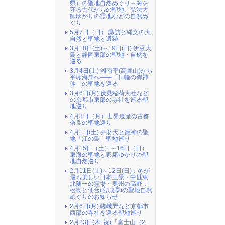
県）の聖地自然めぐり～海を
守る古代からの聖地、弘法大
師ゆかりの霊地などの自然め
ぐり
5月7日（日） 諏訪と縄文の大
自然と聖地と遺跡
3月18日(土)～19日(日) 伊豆大
島と静岡東部の聖地・自然を
巡る
3月4日(土) 湘南平(高麗山)から
平塚海岸へ――「日輪の御神
体」の聖地を巡る
3月6日(月) 伏見稲荷大社など
の京都市東部の寺社を巡る聖
地巡り
4月3日（月）世界遺産の古都
奈良の聖地巡り
4月1日(土) 弁財天と龍神の聖
地「江の島」聖地巡り
4月15日（土）～16日（日）
東海の聖地と家康ゆかりの聖
地自然巡り
2月11日(土)～12日(日)：冬が
最も美しい日本三景・中世東
北随一の霊場・奥州の高野：
松島と仙台(宮城県)の聖地自然
めぐりのお知らせ
2月6日(月) 嵯峨野など京都市
西部の寺社を巡る聖地巡り
2月23日(木･祝)「富士山（2･