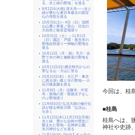
る、水と緑の聖地」を巡る
9月22日(火祝) 深大寺――水と
緑が豊かな東日本最古の国宝
仏の寺院を巡る
10月3日(土)～4日（日）浅間
山山麓と東篭ノ登山・日光の
大自然と観音霊場巡り
10月31日（土）～11月1日
（日）諏訪・戸隠・善光寺の
聖地自然巡りー神秘の聖地を
巡る
10月12日（月・祝）天川・吉
野で水の神と修験道の聖地を
巡る
10月11日(日) 縄文時代からの
聖なる山・大山に登る
10月22日(木)：大江戸・東京
に残る深い森と水の聖地― 小
石川後楽園を巡る
今回は、桂
11月9日（月）法隆寺、中宮
寺：斑鳩の里・聖徳太子をし
のぶ聖地巡り
11月8日(日) 弘法大師の修行伝
説が残る神奈川県「弘法山」
■桂島
を歩く
11月12日(木),11月23日(月祝)
桂島へは、
水と緑、豊かな自然や歴史に
囲まれた聖地－石神井公園、
神社や史跡
氷川神社などを巡る
11月1日(日)【仙台】七ヶ浜の