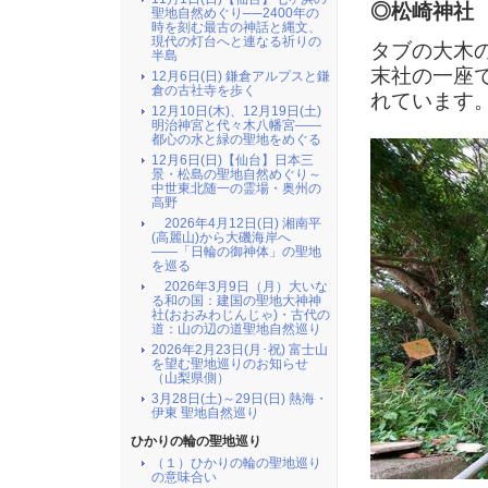
◎松崎神社
聖地自然めぐり──2400年の
時を刻む最古の神話と縄文、
現代の灯台へと連なる祈りの
タブの大木
半島
末社の一座
12月6日(日) 鎌倉アルプスと鎌
倉の古社寺を歩く
れています
12月10日(木)、12月19日(土)
明治神宮と代々木八幡宮――
都心の水と緑の聖地をめぐる
12月6日(日)【仙台】日本三
景・松島の聖地自然めぐり～
中世東北随一の霊場・奥州の
高野
2026年4月12日(日) 湘南平
(高麗山)から大磯海岸へ
――「日輪の御神体」の聖地
を巡る
2026年3月9日（月）大いな
る和の国：建国の聖地大神神
社(おおみわじんじゃ)・古代の
道：山の辺の道聖地自然巡り
2026年2月23日(月･祝) 富士山
を望む聖地巡りのお知らせ
（山梨県側）
3月28日(土)～29日(日) 熱海・
伊東 聖地自然巡り
ひかりの輪の聖地巡り
（１）ひかりの輪の聖地巡り
の意味合い