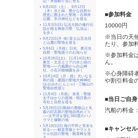
山・木曽駒ヶ岳に登る
8月24日（土）、9月12日
（木）水と緑、豊かな自然や
■参加料金
歴史に囲まれた聖地－石神井
公園、氷川神社などを巡る
10000
円
11月3日(日) 弘法大師の修行伝
説が残る神奈川県「弘法山」
を歩く
※当日の天
9月23日(月･休) 富士山五合目
と山麓の聖地を巡る
たり、参加
5月6日（月祝）日光、奥日光
自然・聖地巡りのお知らせ
※参加料金
10月26日(土)、11月14日(木)
ん。
東京・文京エリアの水と緑の
聖地――六義園から白山神
社、小石川植物園を歩く
※心身障碍
10月14日（月・祝）大いなる
や割引料金
和の国：建国の聖地大神神社
(おおみわじんじゃ)・三輪山の
聖地自然巡り
11月4日（月祝） 奈良：聖徳
■当日ご自
太子ゆかりの斑鳩・明日香の
寺社と自然を巡る
5月26日(日)新緑の鹿狼山と丸
汽船の料金：
森の巨石群の聖地自然めぐり
──太平洋を望む360度のパノ
ラマと修験の地
5月19日(日) 海の平和と安全を
■キャンセル
祈る――観音菩薩とヤマトタ
ケル伝説の聖地・観音崎を巡
る