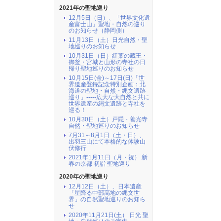
2021年の聖地巡り
12月5日（日）、「世界文化遺
産富士山」聖地・自然の巡り
のお知らせ（静岡側）
11月13日（土）日光自然・聖
地巡りのお知らせ
10月31日（日）紅葉の蔵王・
御釜・宮城と山形の寺社の日
帰り聖地巡りのお知らせ
10月15日(金)～17日(日)「世
界遺産登録記念特別企画：北
海道の聖地・自然・縄文遺跡
巡り」-----広大な大自然と共に
世界遺産の縄文遺跡と寺社を
巡る！
10月30日（土）戸隠・善光寺
自然・聖地巡りのお知らせ
7月31～8月1日（土・日）、
出羽三山にて本格的な体験山
伏修行
2021年1月11日（月・祝） 新
春の京都 初詣 聖地巡り
2020年の聖地巡り
12月12日（土）、日本遺産
「星降る中部高地の縄文世
界」の自然聖地巡りのお知ら
せ
2020年11月21日(土） 日光 聖