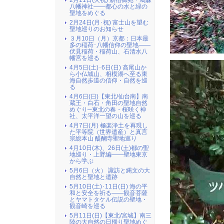
2月11日(火祝) 新宿御苑・鳩森
八幡神社――都心の水と緑の
聖地をめぐる
2月24日(月･祝) 富士山を望む
聖地巡りのお知らせ
３月10日（月）京都：日本最
多の稲荷･八幡信仰の聖地――
伏見稲荷・稲荷山、石清水八
幡宮を巡る
4月5日(土)･6日(日) 高尾山か
ら小仏城山、相模湖へ至る東
海自然歩道の信仰・自然を巡
る
4月6日(日)【東北/仙台南】南
蔵王・白石・角田の聖地自然
めぐり─東北の春・桜咲く神
社、太平洋一望の山を巡る
4月7日(月) 極楽浄土を再現し
た平等院（世界遺産）と真言
宗総本山 醍醐寺聖地巡り
4月10日(木)、26日(土)都の聖
地巡り・上野編――聖地東京
から学ぶ
5月6日（火） 諏訪と縄文の大
自然と聖地と遺跡
5月10日(土)･11日(日) 海の平
和と安全を祈る――観音菩薩
とヤマトタケル伝説の聖地・
観音崎を巡る
5月11日(日)【東北/宮城】南三
陸の大自然の日帰り聖地めぐ