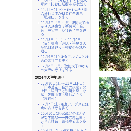
10月13日（月祝）日本仏教の
母体：比叡山延暦寺 瞑想巡り
11月1日(土)･2日(日) 弘法大師
の修行伝説が残る神奈川県
「弘法山」を歩く
11月3日（月・祝）聖徳太子ゆ
かりの法隆寺：夢殿 救世観
音・中宮寺・朝護孫子寺を巡
る
11月8日（土）～11月9日
（日）諏訪・戸隠・善光寺の
聖地自然巡りー神秘の聖地を
巡る
12月6日(土) 鎌倉アルプスと鎌
倉の古社寺を歩く
12月8日（月）聖徳太子ゆかり
の大阪の寺社を巡る
2024年の聖地巡り
11月30日(土)～12月1日(日)
「日本遺産・信州の鎌倉」の
上田・塩田平と別所温泉、小
諸、浅間山麓の聖地めぐり
（東信州）
12月7日(土) 鎌倉アルプスと鎌
倉の古社寺を歩く
10月10日(木)武蔵野の水わき
緑なす聖地――井の頭公園・
井草八幡宮・善福寺公園を歩
く
10月13日(日) 縄文時代からの