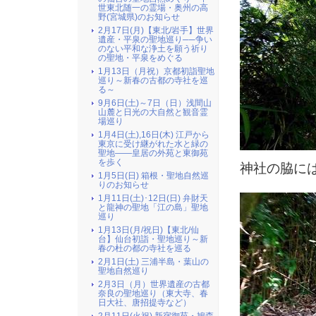
世東北随一の霊場・奥州の高
野(宮城県)のお知らせ
2月17日(月)【東北/岩手】世界
遺産・平泉の聖地巡り──争い
のない平和な浄土を願う祈り
の聖地・平泉をめぐる
1月13日（月祝）京都初詣聖地
巡り～新春の古都の寺社を巡
る～
9月6日(土)～7日（日）浅間山
山麓と日光の大自然と観音霊
場巡り
1月4日(土),16日(木) 江戸から
東京に受け継がれた水と緑の
聖地――皇居の外苑と東御苑
を歩く
神社の脇に
1月5日(日) 箱根・聖地自然巡
りのお知らせ
1月11日(土)･12日(日) 弁財天
と龍神の聖地「江の島」聖地
巡り
1月13日(月/祝日)【東北/仙
台】仙台初詣・聖地巡り～新
春の杜の都の寺社を巡る
2月1日(土) 三浦半島・葉山の
聖地自然巡り
2月3日（月）世界遺産の古都
奈良の聖地巡り（東大寺、春
日大社、唐招提寺など）