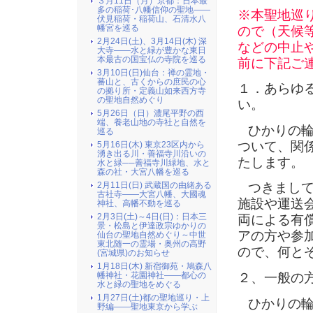
３月11日（月）京都：日本最
多の稲荷･八幡信仰の聖地――
※本聖地巡
伏見稲荷・稲荷山、石清水八
幡宮を巡る
ので（天候
2月24日(土)、3月14日(木) 深
などの中止
大寺――水と緑が豊かな東日
本最古の国宝仏の寺院を巡る
前に下記ご
3月10日(日)仙台：禅の霊地・
蕃山と、古くからの庶民の心
１．あらゆ
の拠り所・定義山如来西方寺
の聖地自然めぐり
い。
5月26日（日）濃尾平野の西
端、養老山地の寺社と自然を
ひかりの
巡る
ついて、関
5月16日(木) 東京23区内から
湧き出る川・善福寺川沿いの
たします。
水と緑──善福寺川緑地、水と
森の社・大宮八幡を巡る
2月11日(日) 武蔵国の由緒ある
つきまし
古社寺――大宮八幡、大國魂
施設や運送
神社、高幡不動を巡る
2月3日(土)～4日(日)：日本三
両による有
景・松島と伊達政宗ゆかりの
アの方や参
仙台の聖地自然めぐり～中世
東北随一の霊場・奥州の高野
ので、何と
(宮城県)のお知らせ
1月18日(木) 新宿御苑・鳩森八
２、一般の
幡神社・花園神社――都心の
水と緑の聖地をめぐる
1月27日(土)都の聖地巡り・上
ひかりの
野編――聖地東京から学ぶ