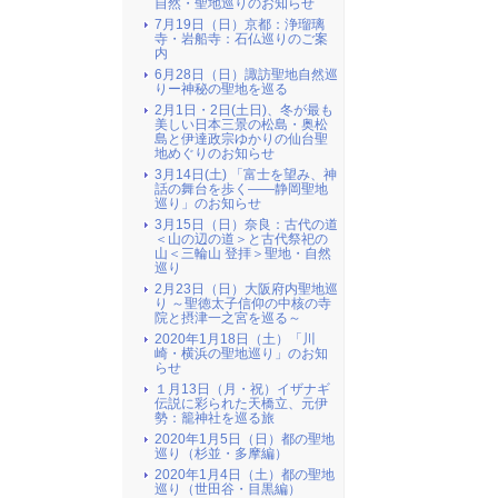
自然・聖地巡りのお知らせ
7月19日（日）京都：浄瑠璃
寺・岩船寺：石仏巡りのご案
内
6月28日（日）諏訪聖地自然巡
りー神秘の聖地を巡る
2月1日・2日(土日)、冬が最も
美しい日本三景の松島・奥松
島と伊達政宗ゆかりの仙台聖
地めぐりのお知らせ
3月14日(土) 「富士を望み、神
話の舞台を歩く――静岡聖地
巡り」のお知らせ
3月15日（日）奈良：古代の道
＜山の辺の道＞と古代祭祀の
山＜三輪山 登拝＞聖地・自然
巡り
2月23日（日）大阪府内聖地巡
り ～聖徳太子信仰の中核の寺
院と摂津一之宮を巡る～
2020年1月18日（土）「川
崎・横浜の聖地巡り」のお知
らせ
１月13日（月・祝）イザナギ
伝説に彩られた天橋立、元伊
勢：籠神社を巡る旅
2020年1月5日（日）都の聖地
巡り（杉並・多摩編）
2020年1月4日（土）都の聖地
巡り（世田谷・目黒編）