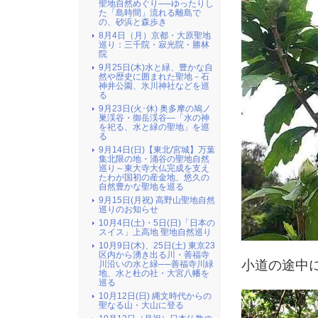
聖地自然めぐり──ゆったりし
た「島時間」流れる離島で
の、砂浜と森歩き
8月4日（月）京都・大原聖地
巡り：三千院・寂光院・勝林
院
9月25日(木)水と緑、豊かな自
然や歴史に囲まれた聖地－石
神井公園、氷川神社などを巡
る
9月23日(火･休) 奥多摩の鳩ノ
巣渓谷・御岳渓谷―「水の神
を祀る、水と緑の聖地」を巡
る
9月14日(日)【東北/宮城】万葉
集北限の地・涌谷の聖地自然
巡り～東大寺大仏完成を支え
たわが国初の産金地、悠久の
自然豊かな聖地を巡る
9月15日(月祝) 高野山聖地自然
巡りのお知らせ
10月4日(土)・5日(日)「日本の
スイス」上高地 聖地自然巡り
10月9日(木)、25日(土) 東京23
区内から湧き出る川・善福寺
小道の途中
川沿いの水と緑──善福寺川緑
地、水と杜の社・大宮八幡を
巡る
10月12日(日) 縄文時代からの
聖なる山・大山に登る