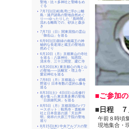
聖地・比々多神社と聖峰をめ
ぐる
7月7日(日)松島湾に浮かぶ離
島・浦戸諸島の聖地自然めぐ
り──ゆったりした「島時間」
流れる離島での、砂浜と森歩
き
7月7日（日）関東屈指の霊山
「御岳山」を巡る
6月9日(日)新緑の南蔵王の神
秘的な長老湖と蔵王の聖地自
然めぐり
6月10日（月）京都東山の寺社
を巡る：八坂神社、知恩院、
清水寺、三十三間堂、建仁寺
6月20日(木) 東京都心の海と山
の聖地――浜離宮・増上寺・
愛宕神社を巡る
7月8日（月）京都嵐山・嵯峨
野巡り 日本有数の霊的仏像を
巡る
8月3日(土)･ 4日(日) 山岳修行
■ご参加
者が集った東京奥多摩の聖地
「日原鍾乳洞」を巡る
8月5日（月）京都屈指のパワ
■日程 ７
ースポット：鞍馬寺・貴船神
社と日本音楽の源「天台声
明」発祥の大原三千院の聖地
午前８時頃
巡り
現地集合・
8月15日(木) 中央アルプスの聖