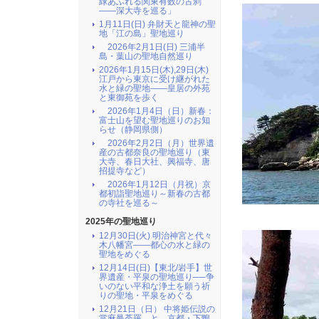
緑あふれる関東有数の古刹
――深大寺を巡る」
1月11日(日) 弁財天と龍神の聖
地「江の島」聖地巡り
2026年2月1日(日) 三浦半
島・葉山の聖地自然巡り
2026年1月15日(木),29日(木)
江戸から東京に受け継がれた
水と緑の聖地――皇居の外苑
と東御苑を歩く
2026年1月4日（日）新春：
富士山を望む聖地巡りのお知
らせ（静岡県側）
2026年2月2日（月）世界遺
産の古都奈良の聖地巡り（東
大寺、春日大社、興福寺、唐
招提寺など）
2026年1月12日（月祝）京
都初詣聖地巡り～新春の古都
の寺社を巡る～
2025年の聖地巡り
12月30日(火) 明治神宮と代々
木八幡宮――都心の水と緑の
聖地をめぐる
12月14日(日)【東北/岩手】世
界遺産・平泉の聖地巡り──争
いのない平和な浄土を願う祈
りの聖地・平泉をめぐる
12月21日（日） 中将姫伝説の
當麻曼荼羅 と 京都・下鴨