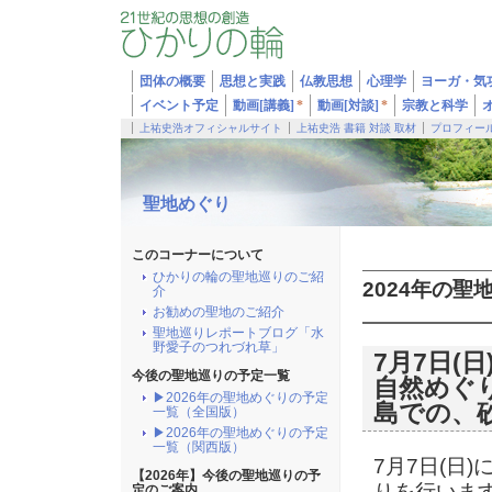
団体の概要
思想と実践
仏教思想
心理学
ヨーガ・気
イベント予定
動画[講義]
*
動画[対談]
*
宗教と科学
上祐史浩オフィシャルサイト
上祐史浩 書籍 対談 取材
プロフィー
聖地めぐり
このコーナーについて
ひかりの輪の聖地巡りのご紹
2024年の聖
介
お勧めの聖地のご紹介
聖地巡りレポートブログ「水
野愛子のつれづれ草」
7月7日(
今後の聖地巡りの予定一覧
自然めぐ
▶2026年の聖地めぐりの予定
島での、
一覧（全国版）
▶2026年の聖地めぐりの予定
一覧（関西版）
7
月
7
日
(
日
)
【2026年】今後の聖地巡りの予
りを行いま
定のご案内