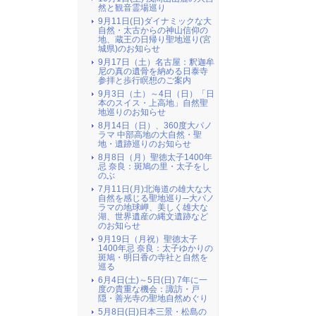
然と観音霊場巡り
9月11日(日)ダイナミックな大
自然・太古からの神山信仰の
地、蔵王の日帰り聖地巡り(宮
城県)のお知らせ
9月17日（土）名古屋：釈迦牟
尼の真の遺骨を納める日泰寺
参拝と歩行瞑想のご案内
9月3日（土）～4日（日）「日
本のスイス・上高地」自然聖
地巡りのお知らせ
8月14日（日）、360度大パノ
ラマ 中部高地の大自然・聖
地・遺跡巡りのお知らせ
8月8日（月）聖徳太子1400年
忌 奈良：斑鳩の里・太子をし
のぶ
7月11日(月)北海道の雄大な大
自然を感じる聖地巡り─大パノ
ラマの地球岬、美しく雄大な
湖、世界遺産の縄文遺跡など
のお知らせ
9月19日（月祝）聖徳太子
1400年忌 奈良：太子ゆかりの
斑鳩・明日香の寺社と自然を
巡る
6月4日(土)～5日(日) 7年に一
度の貴重な機会：諏訪・戸
隠・善光寺の聖地自然めぐり
5月8日(日)日本三景・松島の