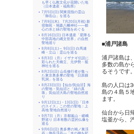
も早く仏教文化が花開いた地
（日本遺産・福島県）
7月5日(日) 関東屈指の霊山
「御岳山」を巡る
7月9日(木)、7月20日(月祝) 新
宿御苑・鳩森八幡神社――都
心の水と緑の聖地をめぐる
8月16日(日) 日本遺産「星降る
中部高地の縄文世界」の自然
■浦戸諸島
聖地巡り
8月8日(土)～ 9日(日) 白馬連
峰・立山：霊山を巡る
浦戸諸島は
8月3日（月）イザナギ伝説に
彩られた天橋立、元伊勢・籠
多数の島か
神社を巡る
るそうです
8月2日(日) 山岳修行者が集っ
た東京奥多摩の聖地「日原鍾
乳洞」を巡る
島の人口は
8月23日(日)【仙台/気仙沼】海
の聖地・気仙沼と「緑の真
島の４島５
珠」気仙沼大島の聖地自然巡
り
ます。
9月12日(土)・13日(日)「日本
のスイス」この世の聖地：上
高地 聖地自然巡り
仙台から日
9月7日（月）京都嵐山・嵯峨
塩釜から、
野巡り 日本有数の霊的仏像を
巡る
9月6日(日) 奥多摩の鳩ノ巣渓
谷・御岳渓谷―「水の神を祀