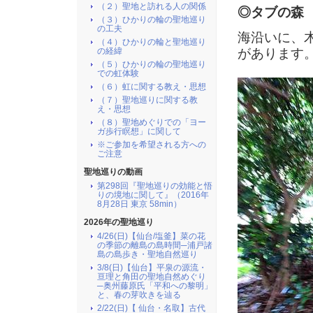
（２）聖地と訪れる人の関係
◎タブの森
（３）ひかりの輪の聖地巡り
の工夫
海沿いに、
（４）ひかりの輪と聖地巡り
の経緯
があります
（５）ひかりの輪の聖地巡り
での虹体験
（６）虹に関する教え・思想
（７）聖地巡りに関する教
え・思想
（８）聖地めぐりでの「ヨー
ガ歩行瞑想」に関して
※ご参加を希望される方への
ご注意
聖地巡りの動画
第298回『聖地巡りの効能と悟
りの境地に関して』（2016年
8月28日 東京 58min）
2026年の聖地巡り
4/26(日)【仙台/塩釜】菜の花
の季節の離島の島時間─浦戸諸
島の島歩き・聖地自然巡り
3/8(日)【仙台】平泉の源流・
亘理と角田の聖地自然めぐり
─奥州藤原氏「平和への黎明」
と、春の芽吹きを辿る
2/22(日)【 仙台・名取】古代