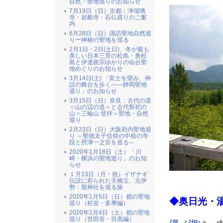
自然・聖地巡りのお知らせ
7月19日（日）京都：浄瑠璃
寺・岩船寺：石仏巡りのご案
内
6月28日（日）諏訪聖地自然巡
りー神秘の聖地を巡る
2月1日・2日(土日)、冬が最も
美しい日本三景の松島・奥松
島と伊達政宗ゆかりの仙台聖
地めぐりのお知らせ
3月14日(土) 「富士を望み、神
話の舞台を歩く――静岡聖地
巡り」のお知らせ
3月15日（日）奈良：古代の道
＜山の辺の道＞と古代祭祀の
山＜三輪山 登拝＞聖地・自然
巡り
2月23日（日）大阪府内聖地巡
り ～聖徳太子信仰の中核の寺
院と摂津一之宮を巡る～
2020年1月18日（土）「川
崎・横浜の聖地巡り」のお知
らせ
１月13日（月・祝）イザナギ
伝説に彩られた天橋立、元伊
勢：籠神社を巡る旅
2020年1月5日（日）都の聖地
◆奥日光・
巡り（杉並・多摩編）
2020年1月4日（土）都の聖地
巡り（世田谷・目黒編）