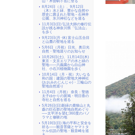
山・木曽駒ヶ岳に登る
8月24日（土）、9月12日
（
（木）水と緑、豊かな自然や
歴史に囲まれた聖地－石神井
公園、氷川神社などを巡る
11月3日(日) 弘法大師の修行伝
説が残る神奈川県「弘法山」
を歩く
9月23日(月･休) 富士山五合目
と山麓の聖地を巡る
5月6日（月祝）日光、奥日光
自然・聖地巡りのお知らせ
10月26日(土)、11月14日(木)
東京・文京エリアの水と緑の
聖地――六義園から白山神
社、小石川植物園を歩く
10月14日（月・祝）大いなる
和の国：建国の聖地大神神社
(おおみわじんじゃ)・三輪山の
聖地自然巡り
11月4日（月祝） 奈良：聖徳
太子ゆかりの斑鳩・明日香の
寺社と自然を巡る
5月26日(日)新緑の鹿狼山と丸
森の巨石群の聖地自然めぐり
──太平洋を望む360度のパノ
ラマと修験の地
5月19日(日) 海の平和と安全を
祈る――観音菩薩とヤマトタ
ケル伝説の聖地・観音崎を巡
る