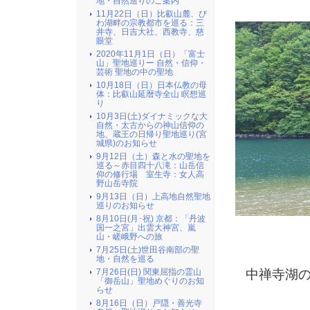
地・自然巡りのご案内
11月22日（日）比叡山麓、び
わ湖畔の宗教都市を巡る：三
井寺、日吉大社、西教寺、慈
眼堂
2020年11月1日（日）「富士
山」聖地巡りー 自然・信仰・
芸術 聖地の中の聖地
10月18日（日）日本仏教の母
体：比叡山延暦寺全山 瞑想巡
り
10月3日(土)ダイナミックな大
自然・太古からの神山信仰の
地、蔵王の日帰り聖地巡り(宮
城県)のお知らせ
9月12日（土）森と水の聖地を
巡る～赤目四十八滝：山岳信
仰の修行場 室生寺：女人高
野山岳寺院
9月13日（日）上高地自然聖地
巡りのお知らせ
8月10日(月･祝) 京都：「丹波
国一之宮」出雲大神宮、嵐
山・嵯峨野への旅
7月25日(土)世田谷南部の聖
地・自然を巡る
中禅寺湖の
7月26日(日) 関東屈指の霊山
「御岳山」聖地めぐりのお知
らせ
8月16日（日）戸隠・善光寺