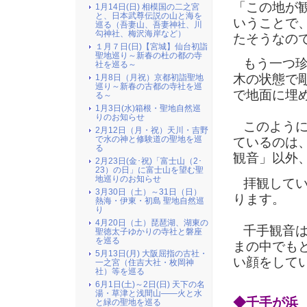
「この地が
1月14日(日) 相模国の二之宮
と、日本武尊伝説の山と海を
いうことで
巡る（吾妻山、吾妻神社、川
勾神社、梅沢海岸など）
たそうなの
１月７日(日)【宮城】仙台初詣
聖地巡り～新春の杜の都の寺
もう一つ珍
社を巡る～
木の状態で
1月8日（月祝）京都初詣聖地
巡り～新春の古都の寺社を巡
で地面に埋
る～
1月3日(水)箱根・聖地自然巡
りのお知らせ
このように
2月12日（月・祝）天川・吉野
で水の神と修験道の聖地を巡
ているのは
る
観音」以外
2月23日(金･祝)「富士山（2･
23）の日」に富士山を望む聖
地巡りのお知らせ
拝観してい
3月30日（土）～31日（日）
ります。
熱海・伊東・初島 聖地自然巡
り
4月20日（土）琵琶湖、湖東の
千手観音は
聖徳太子ゆかりの寺社と磐座
を巡る
まの中でも
5月13日(月) 大阪屈指の古社・
い顔をして
一之宮（住吉大社・枚岡神
社）等を巡る
6月1日(土)～2日(日) 天下の名
湯・草津と浅間山――火と水
◆千手が浜
と緑の聖地を巡る