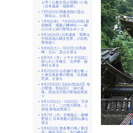
も早く仏教文化が花開いた地
（日本遺産・福島県）
7月5日(日) 関東屈指の霊山
「御岳山」を巡る
7月9日(木)、7月20日(月祝) 新
宿御苑・鳩森八幡神社――都
心の水と緑の聖地をめぐる
8月16日(日) 日本遺産「星降る
中部高地の縄文世界」の自然
聖地巡り
8月8日(土)～ 9日(日) 白馬連
峰・立山：霊山を巡る
8月3日（月）イザナギ伝説に
彩られた天橋立、元伊勢・籠
神社を巡る
8月2日(日) 山岳修行者が集っ
た東京奥多摩の聖地「日原鍾
乳洞」を巡る
8月23日(日)【仙台/気仙沼】海
の聖地・気仙沼と「緑の真
珠」気仙沼大島の聖地自然巡
り
9月12日(土)・13日(日)「日本
のスイス」この世の聖地：上
高地 聖地自然巡り
9月7日（月）京都嵐山・嵯峨
野巡り 日本有数の霊的仏像を
巡る
9月6日(日) 奥多摩の鳩ノ巣渓
谷・御岳渓谷―「水の神を祀