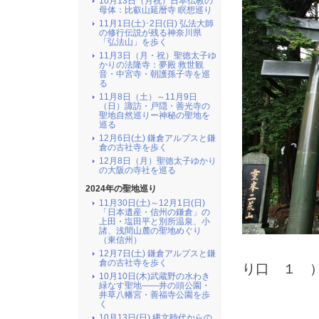
10月13日（月祝）日本仏教の
母体：比叡山延暦寺 瞑想巡り
11月1日(土)･2日(日) 弘法大師
の修行伝説が残る神奈川県
「弘法山」を歩く
11月3日（月・祝）聖徳太子ゆ
かりの法隆寺：夢殿 救世観
音・中宮寺・朝護孫子寺を巡
る
11月8日（土）～11月9日
（日）諏訪・戸隠・善光寺の
聖地自然巡りー神秘の聖地を
巡る
12月6日(土) 鎌倉アルプスと鎌
倉の古社寺を歩く
12月8日（月）聖徳太子ゆかり
の大阪の寺社を巡る
2024年の聖地巡り
11月30日(土)～12月1日(日)
「日本遺産・信州の鎌倉」の
上田・塩田平と別所温泉、小
諸、浅間山麓の聖地めぐり
（東信州）
（ 
12月7日(土) 鎌倉アルプスと鎌
倉の古社寺を歩く
り口 １ 
10月10日(木)武蔵野の水わき
緑なす聖地――井の頭公園・
井草八幡宮・善福寺公園を歩
く
10月13日(日) 縄文時代からの