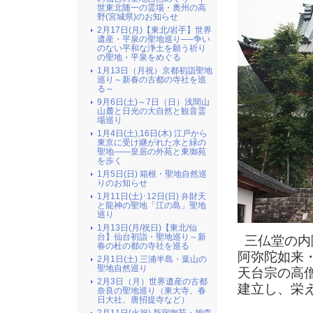
世東北随一の霊場・奥州の高
野(宮城県)のお知らせ
2月17日(月)【東北/岩手】世界
遺産・平泉の聖地巡り──争い
のない平和な浄土を願う祈り
の聖地・平泉をめぐる
1月13日（月祝）京都初詣聖地
巡り～新春の古都の寺社を巡
る～
9月6日(土)～7日（日）浅間山
山麓と日光の大自然と観音霊
場巡り
1月4日(土),16日(木) 江戸から
東京に受け継がれた水と緑の
聖地――皇居の外苑と東御苑
を歩く
1月5日(日) 箱根・聖地自然巡
りのお知らせ
1月11日(土)･12日(日) 弁財天
と龍神の聖地「江の島」聖地
巡り
1月13日(月/祝日)【東北/仙
台】仙台初詣・聖地巡り～新
三仏堂の内
春の杜の都の寺社を巡る
阿弥陀如来
2月1日(土) 三浦半島・葉山の
聖地自然巡り
天台宗の高
2月3日（月）世界遺産の古都
建立し、栄
奈良の聖地巡り（東大寺、春
日大社、唐招提寺など）