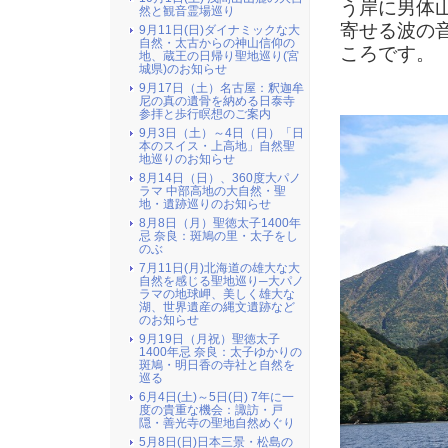
う岸に男体
然と観音霊場巡り
寄せる波の
9月11日(日)ダイナミックな大
自然・太古からの神山信仰の
ころです。
地、蔵王の日帰り聖地巡り(宮
城県)のお知らせ
9月17日（土）名古屋：釈迦牟
尼の真の遺骨を納める日泰寺
参拝と歩行瞑想のご案内
9月3日（土）～4日（日）「日
本のスイス・上高地」自然聖
地巡りのお知らせ
8月14日（日）、360度大パノ
ラマ 中部高地の大自然・聖
地・遺跡巡りのお知らせ
8月8日（月）聖徳太子1400年
忌 奈良：斑鳩の里・太子をし
のぶ
7月11日(月)北海道の雄大な大
自然を感じる聖地巡り─大パノ
ラマの地球岬、美しく雄大な
湖、世界遺産の縄文遺跡など
のお知らせ
9月19日（月祝）聖徳太子
1400年忌 奈良：太子ゆかりの
斑鳩・明日香の寺社と自然を
巡る
6月4日(土)～5日(日) 7年に一
度の貴重な機会：諏訪・戸
隠・善光寺の聖地自然めぐり
5月8日(日)日本三景・松島の