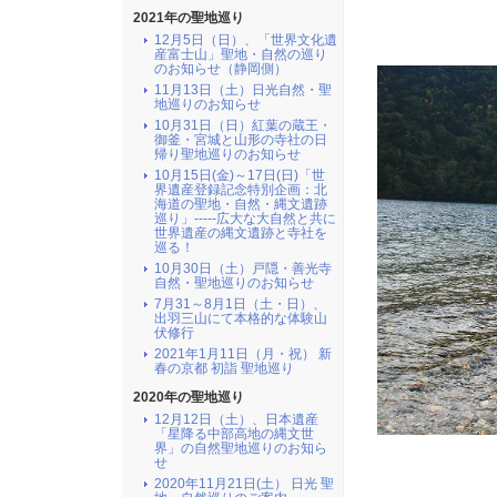
2021年の聖地巡り
12月5日（日）、「世界文化遺
産富士山」聖地・自然の巡り
のお知らせ（静岡側）
11月13日（土）日光自然・聖
地巡りのお知らせ
10月31日（日）紅葉の蔵王・
御釜・宮城と山形の寺社の日
帰り聖地巡りのお知らせ
10月15日(金)～17日(日)「世
界遺産登録記念特別企画：北
海道の聖地・自然・縄文遺跡
巡り」-----広大な大自然と共に
世界遺産の縄文遺跡と寺社を
巡る！
10月30日（土）戸隠・善光寺
自然・聖地巡りのお知らせ
7月31～8月1日（土・日）、
出羽三山にて本格的な体験山
伏修行
2021年1月11日（月・祝） 新
春の京都 初詣 聖地巡り
2020年の聖地巡り
12月12日（土）、日本遺産
「星降る中部高地の縄文世
界」の自然聖地巡りのお知ら
せ
2020年11月21日(土） 日光 聖