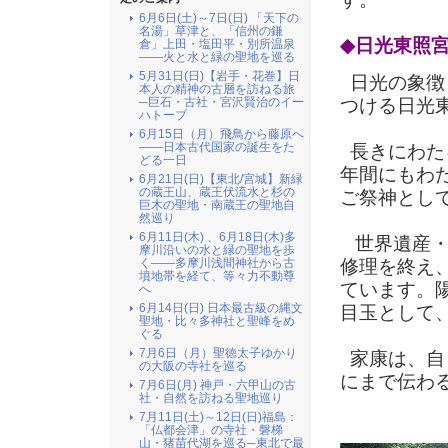
6月6日(土)～7日(日) 「天下の
名湯」草津と、「信州の鎌
◆日光東照
倉」上田・塩田平・別所温泉
――火と水と緑の聖地を巡る
5月31日(日)【岩手・花巻】日
日光の象徴
本人の精神の古層を訪ねる旅
つける日光
─巨石・古社・宮沢賢治のイー
ハトーブ
6月15日（月）飛鳥から藤原へ
――日本古代国家の誕生をた
長きにわた
どる一日
年間にもわた
6月21日(日)【東北/宮城】新緑
の蔵王山、蔵王伏流水と杉の
ご祭神とし
巨木の聖地・南蔵王の聖地自
然巡り
6月11日(木) 、6月18日(木)多
世界遺産・
摩川沿いの水と緑の聖地を歩
修理を終え
く――多摩川浅間神社から古
墳地帯を経て、等々力不動尊
ています。
へ
6月14日(日) 日本最古級の縄文
目玉として、
聖地・比々多神社と聖峰をめ
ぐる
7月6日（月）聖徳太子ゆかり
家康は、自
の大阪の寺社を巡る
にまで伝わ
7月6日(月) 神戸・六甲山の古
社・自然を訪ねる聖地巡り
7月11日(土)～12日(日)福島：
「仏都会津」の寺社・磐梯
山・猪苗代湖を巡る─東北で最