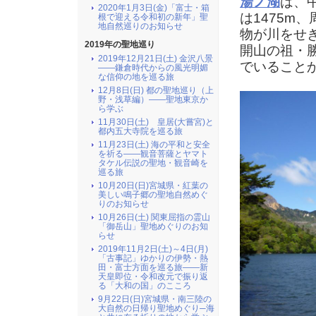
湯ノ湖
は、
2020年1月3日(金)「富士・箱
は1475m
根で迎える令和初の新年」聖
地自然巡りのお知らせ
物が川をせ
2019年の聖地巡り
開山の祖・
2019年12月21日(土) 金沢八景
でいること
――鎌倉時代からの風光明媚
な信仰の地を巡る旅
12月8日(日) 都の聖地巡り（上
野・浅草編）――聖地東京か
ら学ぶ
11月30日(土) 皇居(大嘗宮)と
都内五大寺院を巡る旅
11月23日(土) 海の平和と安全
を祈る――観音菩薩とヤマト
タケル伝説の聖地・観音崎を
巡る旅
10月20日(日)宮城県・紅葉の
美しい鳴子郷の聖地自然めぐ
りのお知らせ
10月26日(土) 関東屈指の霊山
「御岳山」聖地めぐりのお知
らせ
2019年11月2日(土)～4日(月)
「古事記」ゆかりの伊勢・熱
田・富士方面を巡る旅――新
天皇即位・令和改元で振り返
る「大和の国」のこころ
9月22日(日)宮城県・南三陸の
大自然の日帰り聖地めぐり─海