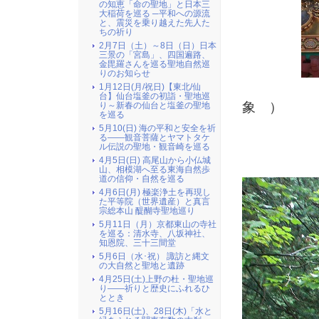
の知恵「命の聖地」と日本三
大稲荷を巡る ─平和への源流
と、震災を乗り越えた先人た
ちの祈り
2月7日（土）～8日（日）日本
三景の「宮島」、四国遍路、
金毘羅さんを巡る聖地自然巡
りのお知らせ
1月12日(月/祝日)【東北/仙
台】仙台塩釜の初詣・聖地巡
象 ）
り～新春の仙台と塩釜の聖地
を巡る
5月10(日) 海の平和と安全を祈
る――観音菩薩とヤマトタケ
ル伝説の聖地・観音崎を巡る
4月5日(日) 高尾山から小仏城
山、相模湖へ至る東海自然歩
道の信仰・自然を巡る
4月6日(月) 極楽浄土を再現し
た平等院（世界遺産）と真言
宗総本山 醍醐寺聖地巡り
5月11日（月）京都東山の寺社
を巡る：清水寺、八坂神社、
知恩院、三十三間堂
5月6日（水･祝） 諏訪と縄文
の大自然と聖地と遺跡
4月25日(土)上野の杜・聖地巡
り――祈りと歴史にふれるひ
ととき
5月16日(土)、28日(木)「水と