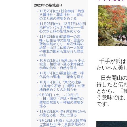
2023年の聖地巡り
12月23日(土) 新宿御苑・鳩森
八幡神社・花園神社――都心
の水と緑の聖地をめぐる
11月25日(土)、12月7日(木) 明
治神宮と代々木八幡宮――都
心の水と緑の聖地をめぐる
11月26日(日)福島随一の霊
峰・山岳信仰の聖地・霊山の
聖地自然めぐり ─奇石怪岩の
絶景・山頂に仏教の一大伽藍
や東北の国府も置かれた歴史
の山
千手が浜は
10月22日(日) 高尾山から小仏
城山、相模湖へ至る東海自然
たいへん美
歩道の信仰・自然を巡る
12月16日(土)鎌倉新仏教・神
仏習合の聖地――鎌倉を巡る
日光開山の
10月15日(日)、"東北の比叡
得したと伝
山"山寺立石寺（山形県）の聖
地自然めぐりのお知らせ
とから、「
9月30日（土）～10月1日
う意味では
（日）諏訪・戸隠・善光寺の
聖地自然巡りー神秘の聖地を
です。
巡る
11月23日(木･祭) 縄文時代から
の聖なる山・大山に登る
9月18日（月祝）弘法大師空海
ご生誕1250年：真言宗最高の