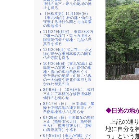
神社の元宮：奈良の葛城の神
社を巡る
【日程変更】11月16日(日)
【東北/仙台】杜の都・仙台を
守護する神社仏閣と北山界隈
の聖地巡り
11月24日(月祝)、 東京23区内
で唯一の渓谷・等々力渓谷と
阿弥陀信仰の聖地・九品仏浄
真寺を巡る
12月20日(土) 深大寺――水と
緑が豊かな東日本最古の国宝
仏の寺院を巡る
10月26日(日)【東北/福島】福
島随一の霊峰・山岳信仰の聖
地・霊山の聖地自然めぐり ─
奇石怪岩の絶景・山頂に仏教
の一大伽藍や東北の国府も置
かれた歴史の山
（ 奥
8月9日(土)・10日(日)に、出羽
三山にて本格的な修験道体験
修行のお知らせ
8月17日（日）、日本遺産「星
降る中部高地の縄文世界」の
◆日光の地
自然聖地巡りのお知らせ
6月29日（日）世界遺産の熊野
上記の通り
三山（熊野本宮大社、熊野速
玉大社、熊野那智大社、那智
地に自分を
山青岸渡寺）を巡る
う」という
6月8日(日)【東北/宮城】ダイ