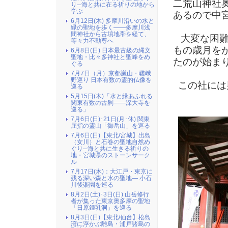
二荒山神社
り─海と共に在る祈りの地から
学ぶ
あるので中
6月12日(木) 多摩川沿いの水と
緑の聖地を歩く――多摩川浅
間神社から古墳地帯を経て、
大変な困難
等々力不動尊へ
もの歳月を
6月8日(日) 日本最古級の縄文
聖地・比々多神社と聖峰をめ
たのが始ま
ぐる
7月7日（月）京都嵐山・嵯峨
野巡り 日本有数の霊的仏像を
この社には
巡る
5月15日(木)「水と緑あふれる
関東有数の古刹――深大寺を
巡る」
7月6日(日)･21日(月･休) 関東
屈指の霊山「御岳山」を巡る
7月6日(日)【東北/宮城】出島
（女川）と石巻の聖地自然め
ぐり─海と共に生きる祈りの
地・宮城県のストーンサーク
ル
7月17日(木)：大江戸・東京に
残る深い森と水の聖地― 小石
川後楽園を巡る
8月2日(土)･3日(日) 山岳修行
者が集った東京奥多摩の聖地
「日原鍾乳洞」を巡る
8月3日(日)【東北/仙台】松島
湾に浮かぶ離島・浦戸諸島の