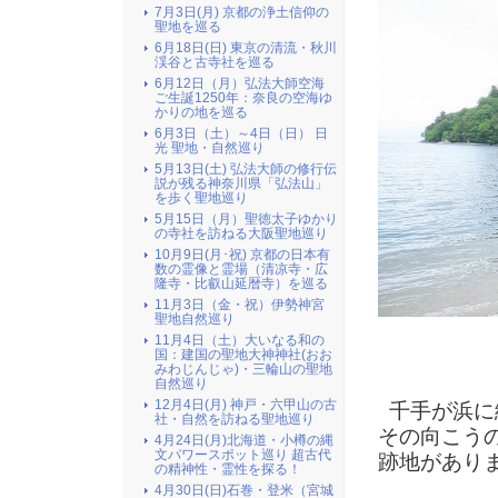
7月3日(月) 京都の浄土信仰の
聖地を巡る
6月18日(日) 東京の清流・秋川
渓谷と古寺社を巡る
6月12日（月）弘法大師空海
ご生誕1250年：奈良の空海ゆ
かりの地を巡る
6月3日（土）～4日（日） 日
光 聖地・自然巡り
5月13日(土) 弘法大師の修行伝
説が残る神奈川県「弘法山」
を歩く聖地巡り
5月15日（月）聖徳太子ゆかり
の寺社を訪ねる大阪聖地巡り
10月9日(月･祝) 京都の日本有
数の霊像と霊場（清凉寺・広
隆寺・比叡山延暦寺）を巡る
11月3日（金・祝）伊勢神宮
聖地自然巡り
11月4日（土）大いなる和の
国：建国の聖地大神神社(おお
みわじんじゃ)・三輪山の聖地
自然巡り
12月4日(月) 神戸・六甲山の古
千手が浜に
社・自然を訪ねる聖地巡り
その向こう
4月24日(月)北海道・小樽の縄
文パワースポット巡り 超古代
跡地があり
の精神性・霊性を探る！
4月30日(日)石巻・登米（宮城