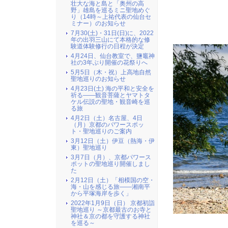
壮大な海と島と「奥州の高
野」雄島を巡るミニ聖地めぐ
り（14時～上祐代表の仙台セ
ミナー）のお知らせ
7月30(土)・31日(日)に、2022
年の出羽三山にて本格的な修
験道体験修行の日程が決定
4月24日、仙台教室で、鹽竈神
社の3年ぶり開催の花祭りへ
5月5日（木・祝）上高地自然
聖地巡りのお知らせ
4月23日(土) 海の平和と安全を
祈る――観音菩薩とヤマトタ
ケル伝説の聖地・観音崎を巡
る旅
4月2日（土）名古屋、4日
（月）京都のパワースポッ
ト・聖地巡りのご案内
3月12日（土）伊豆（熱海・伊
東）聖地巡り
3月7日（月）、京都パワース
ポットの聖地巡り開催しまし
た
2月12日（土）「相模国の空・
海・山を感じる旅――湘南平
から平塚海岸を歩く」
2022年1月9日（日） 京都初詣
聖地巡り ～京都最古のお寺と
神社＆京の都を守護する神社
を巡る～