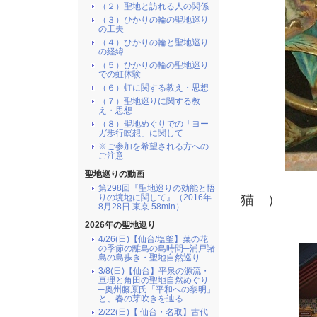
（２）聖地と訪れる人の関係
（３）ひかりの輪の聖地巡り
の工夫
（４）ひかりの輪と聖地巡り
の経緯
（５）ひかりの輪の聖地巡り
での虹体験
（６）虹に関する教え・思想
（７）聖地巡りに関する教
え・思想
（８）聖地めぐりでの「ヨー
ガ歩行瞑想」に関して
※ご参加を希望される方への
ご注意
聖地巡りの動画
第298回『聖地巡りの効能と悟
猫 ）
りの境地に関して』（2016年
8月28日 東京 58min）
2026年の聖地巡り
4/26(日)【仙台/塩釜】菜の花
の季節の離島の島時間─浦戸諸
島の島歩き・聖地自然巡り
3/8(日)【仙台】平泉の源流・
亘理と角田の聖地自然めぐり
─奥州藤原氏「平和への黎明」
と、春の芽吹きを辿る
2/22(日)【 仙台・名取】古代