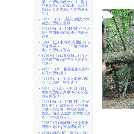
県）の聖地自然めぐり～海を
守る古代からの聖地、弘法大
師ゆかりの霊地などの自然め
ぐり
5月7日（日） 諏訪と縄文の大
自然と聖地と遺跡
3月18日(土)～19日(日) 伊豆大
島と静岡東部の聖地・自然を
巡る
3月4日(土) 湘南平(高麗山)から
平塚海岸へ――「日輪の御神
体」の聖地を巡る
3月6日(月) 伏見稲荷大社など
の京都市東部の寺社を巡る聖
地巡り
4月3日（月）世界遺産の古都
奈良の聖地巡り
4月1日(土) 弁財天と龍神の聖
地「江の島」聖地巡り
4月15日（土）～16日（日）
東海の聖地と家康ゆかりの聖
地自然巡り
2月11日(土)～12日(日)：冬が
最も美しい日本三景・中世東
北随一の霊場・奥州の高野：
松島と仙台(宮城県)の聖地自然
めぐりのお知らせ
2月6日(月) 嵯峨野など京都市
西部の寺社を巡る聖地巡り
2月23日(木･祝)「富士山（2･