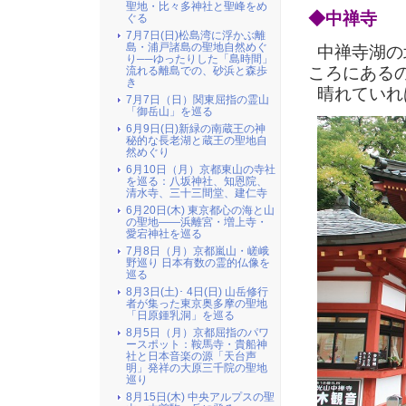
聖地・比々多神社と聖峰をめ
◆中禅寺
ぐる
7月7日(日)松島湾に浮かぶ離
島・浦戸諸島の聖地自然めぐ
中禅寺湖の
り──ゆったりした「島時間」
ころにある
流れる離島での、砂浜と森歩
き
晴れていれ
7月7日（日）関東屈指の霊山
「御岳山」を巡る
6月9日(日)新緑の南蔵王の神
秘的な長老湖と蔵王の聖地自
然めぐり
6月10日（月）京都東山の寺社
を巡る：八坂神社、知恩院、
清水寺、三十三間堂、建仁寺
6月20日(木) 東京都心の海と山
の聖地――浜離宮・増上寺・
愛宕神社を巡る
7月8日（月）京都嵐山・嵯峨
野巡り 日本有数の霊的仏像を
巡る
8月3日(土)･ 4日(日) 山岳修行
者が集った東京奥多摩の聖地
「日原鍾乳洞」を巡る
8月5日（月）京都屈指のパワ
ースポット：鞍馬寺・貴船神
社と日本音楽の源「天台声
明」発祥の大原三千院の聖地
巡り
8月15日(木) 中央アルプスの聖