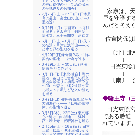
ナミックな大自然・太古から
の神山信仰の地・新緑の蔵王
の聖地巡りのお知らせ
家康は、天
7月26日(土)～27日(日) 日本最
戸を守護す
高の霊山・富士山の山頂への
聖地巡り
んだと考え
6月9日（月）京都東山の寺社
を巡る：八坂神社、知恩院、
清水寺、三十三間堂、建仁寺
位置関係は
5月31日(土)～6月1日(日) 天下
の名湯・草津と浅間山――火
と水と緑の聖地を巡る
〔北〕北極
4月20日(日)鎌倉新仏教・神仏
↓
習合の聖地――鎌倉を巡る
3月29日(土)～30日(日) 熱海・
日光東照宮
伊東 聖地自然巡り
↓
3月9日(日)【東北/仙台】禅の
霊地・蕃山と仙台名取の縄文
〔南〕 江
聖地自然巡り～初春の芽吹き
の低山の森と、縄文遺跡や東
北最大の古墳など悠久の歴史
を巡る
◆輪王寺（
3月9日(日) 湘南平(高麗山)から
大磯海岸へ――「日輪の御神
体」の聖地を巡る
日光東照宮
3月6日(木)、22日(土) 東京都
である勝道
心の海と山の聖地――浜離
宮・増上寺・愛宕神社を巡る
れています
2月15日(土)～16日(日)：日本
三景・松島と伊達政宗ゆかり
の仙台の聖地自然めぐり～中