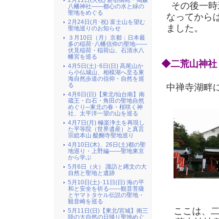
2月11日(火祝) 新宿御苑・鳩森
その後一時
八幡神社――都心の水と緑の
聖地をめぐる
なってから
2月24日(月･祝) 富士山を望む
ました。
聖地巡りのお知らせ
３月10日（月）京都：日本最
多の稲荷･八幡信仰の聖地――
伏見稲荷・稲荷山、石清水八
幡宮を巡る
◆二荒山神社
4月5日(土)･6日(日) 高尾山か
ら小仏城山、相模湖へ至る東
海自然歩道の信仰・自然を巡
る
中禅寺湖畔に
4月6日(日)【東北/仙台南】南
蔵王・白石・角田の聖地自然
めぐり─東北の春・桜咲く神
社、太平洋一望の山を巡る
4月7日(月) 極楽浄土を再現し
た平等院（世界遺産）と真言
宗総本山 醍醐寺聖地巡り
4月10日(木)、26日(土)都の聖
地巡り・上野編――聖地東京
から学ぶ
5月6日（火） 諏訪と縄文の大
自然と聖地と遺跡
5月10日(土)･11日(日) 海の平
和と安全を祈る――観音菩薩
とヤマトタケル伝説の聖地・
観音崎を巡る
ここは、二荒
5月11日(日)【東北/宮城】南三
陸の大自然の日帰り聖地めぐ