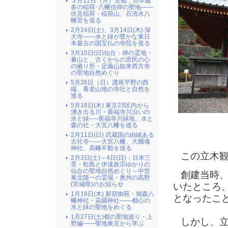
３月11日（月）京都：日本最
多の稲荷･八幡信仰の聖地――
伏見稲荷・稲荷山、石清水八
幡宮を巡る
2月24日(土)、3月14日(木) 深
大寺――水と緑が豊かな東日
本最古の国宝仏の寺院を巡る
3月10日(日)仙台：禅の霊地・
蕃山と、古くからの庶民の心
の拠り所・定義山如来西方寺
の聖地自然めぐり
5月26日（日）濃尾平野の西
端、養老山地の寺社と自然を
巡る
5月16日(木) 東京23区内から
湧き出る川・善福寺川沿いの
水と緑──善福寺川緑地、水と
（ 
森の社・大宮八幡を巡る
2月11日(日) 武蔵国の由緒ある
古社寺――大宮八幡、大國魂
神社、高幡不動を巡る
この立木観
2月3日(土)～4日(日)：日本三
景・松島と伊達政宗ゆかりの
仙台の聖地自然めぐり～中世
創建当時、
東北随一の霊場・奥州の高野
(宮城県)のお知らせ
いたところ
1月18日(木) 新宿御苑・鳩森八
となったこ
幡神社・花園神社――都心の
水と緑の聖地をめぐる
1月27日(土)都の聖地巡り・上
しかし、立
野編――聖地東京から学ぶ