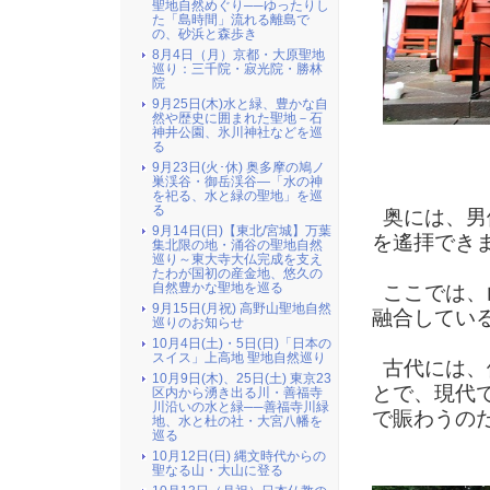
聖地自然めぐり──ゆったりし
た「島時間」流れる離島で
の、砂浜と森歩き
8月4日（月）京都・大原聖地
巡り：三千院・寂光院・勝林
院
9月25日(木)水と緑、豊かな自
然や歴史に囲まれた聖地－石
神井公園、氷川神社などを巡
る
（ 二
9月23日(火･休) 奥多摩の鳩ノ
巣渓谷・御岳渓谷―「水の神
を祀る、水と緑の聖地」を巡
る
奥には、男
9月14日(日)【東北/宮城】万葉
を遙拝でき
集北限の地・涌谷の聖地自然
巡り～東大寺大仏完成を支え
たわが国初の産金地、悠久の
自然豊かな聖地を巡る
ここでは、
9月15日(月祝) 高野山聖地自然
融合してい
巡りのお知らせ
10月4日(土)・5日(日)「日本の
スイス」上高地 聖地自然巡り
古代には、
10月9日(木)、25日(土) 東京23
とで、現代
区内から湧き出る川・善福寺
川沿いの水と緑──善福寺川緑
で賑わうの
地、水と杜の社・大宮八幡を
巡る
10月12日(日) 縄文時代からの
聖なる山・大山に登る