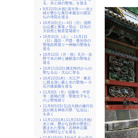
る、水と緑の聖地」を巡る
9月22日(火祝) 深大寺――水と
緑が豊かな東日本最古の国宝
仏の寺院を巡る
10月3日(土)～4日（日）浅間
山山麓と東篭ノ登山・日光の
大自然と観音霊場巡り
10月31日（土）～11月1日
（日）諏訪・戸隠・善光寺の
聖地自然巡りー神秘の聖地を
巡る
10月12日（月・祝）天川・吉
野で水の神と修験道の聖地を
巡る
10月11日(日) 縄文時代からの
聖なる山・大山に登る
10月22日(木)：大江戸・東京
に残る深い森と水の聖地― 小
石川後楽園を巡る
11月9日（月）法隆寺、中宮
寺：斑鳩の里・聖徳太子をし
のぶ聖地巡り
11月8日(日) 弘法大師の修行伝
説が残る神奈川県「弘法山」
を歩く
11月12日(木),11月23日(月祝)
水と緑、豊かな自然や歴史に
囲まれた聖地－石神井公園、
氷川神社などを巡る
11月1日(日)【仙台】七ヶ浜の