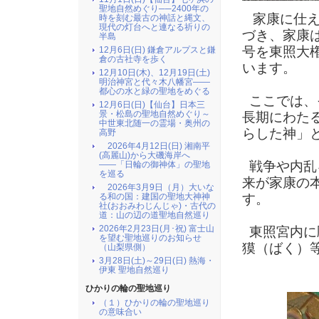
聖地自然めぐり──2400年の
家康に仕え
時を刻む最古の神話と縄文、
現代の灯台へと連なる祈りの
づき、家康
半島
号を東照大
12月6日(日) 鎌倉アルプスと鎌
倉の古社寺を歩く
います。
12月10日(木)、12月19日(土)
明治神宮と代々木八幡宮――
都心の水と緑の聖地をめぐる
ここでは、
12月6日(日)【仙台】日本三
景・松島の聖地自然めぐり～
長期にわた
中世東北随一の霊場・奥州の
らした神」
高野
2026年4月12日(日) 湘南平
(高麗山)から大磯海岸へ
戦争や内乱
――「日輪の御神体」の聖地
を巡る
来が家康の
2026年3月9日（月）大いな
す。
る和の国：建国の聖地大神神
社(おおみわじんじゃ)・古代の
道：山の辺の道聖地自然巡り
2026年2月23日(月･祝) 富士山
東照宮内に
を望む聖地巡りのお知らせ
獏（ばく）
（山梨県側）
3月28日(土)～29日(日) 熱海・
伊東 聖地自然巡り
ひかりの輪の聖地巡り
（１）ひかりの輪の聖地巡り
の意味合い