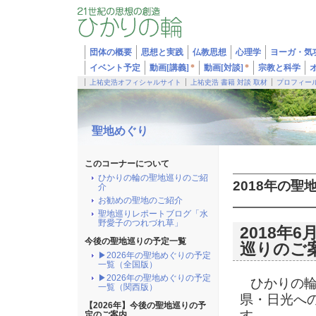
団体の概要
思想と実践
仏教思想
心理学
ヨーガ・気
イベント予定
動画[講義]
*
動画[対談]
*
宗教と科学
上祐史浩オフィシャルサイト
上祐史浩 書籍 対談 取材
プロフィー
聖地めぐり
このコーナーについて
ひかりの輪の聖地巡りのご紹
2018年の聖
介
お勧めの聖地のご紹介
聖地巡りレポートブログ「水
野愛子のつれづれ草」
2018年
今後の聖地巡りの予定一覧
巡りのご
▶2026年の聖地めぐりの予定
一覧（全国版）
▶2026年の聖地めぐりの予定
ひかりの輪で
一覧（関西版）
県・日光へ
【2026年】今後の聖地巡りの予
す。
定のご案内