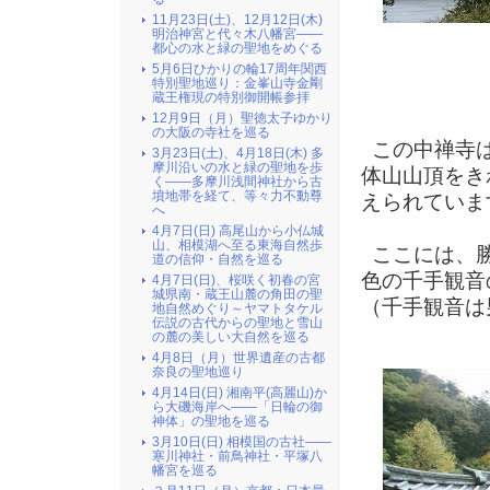
11月23日(土)、12月12日(木)
明治神宮と代々木八幡宮――
都心の水と緑の聖地をめぐる
5月6日ひかりの輪17周年関西
（ 
特別聖地巡り：金峯山寺金剛
蔵王権現の特別御開帳参拝
12月9日（月）聖徳太子ゆかり
の大阪の寺社を巡る
この中禅寺は
3月23日(土)、4月18日(木) 多
摩川沿いの水と緑の聖地を歩
体山山頂をき
く――多摩川浅間神社から古
墳地帯を経て、等々力不動尊
えられていま
へ
4月7日(日) 高尾山から小仏城
山、相模湖へ至る東海自然歩
ここには、勝
道の信仰・自然を巡る
色の千手観音
4月7日(日)、桜咲く初春の宮
城県南・蔵王山麓の角田の聖
（千手観音は
地自然めぐり～ヤマトタケル
伝説の古代からの聖地と雪山
の麓の美しい大自然を巡る
4月8日（月）世界遺産の古都
奈良の聖地巡り
4月14日(日) 湘南平(高麗山)か
ら大磯海岸へ――「日輪の御
神体」の聖地を巡る
3月10日(日) 相模国の古社――
寒川神社・前鳥神社・平塚八
幡宮を巡る