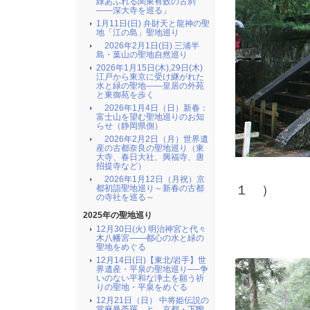
緑あふれる関東有数の古刹
――深大寺を巡る」
1月11日(日) 弁財天と龍神の聖
地「江の島」聖地巡り
2026年2月1日(日) 三浦半
島・葉山の聖地自然巡り
2026年1月15日(木),29日(木)
江戸から東京に受け継がれた
水と緑の聖地――皇居の外苑
と東御苑を歩く
2026年1月4日（日）新春：
富士山を望む聖地巡りのお知
らせ（静岡県側）
2026年2月2日（月）世界遺
産の古都奈良の聖地巡り（東
大寺、春日大社、興福寺、唐
招提寺など）
（
2026年1月12日（月祝）京
１ ）
都初詣聖地巡り～新春の古都
の寺社を巡る～
2025年の聖地巡り
12月30日(火) 明治神宮と代々
木八幡宮――都心の水と緑の
聖地をめぐる
12月14日(日)【東北/岩手】世
界遺産・平泉の聖地巡り──争
いのない平和な浄土を願う祈
りの聖地・平泉をめぐる
12月21日（日） 中将姫伝説の
當麻曼荼羅 と 京都・下鴨