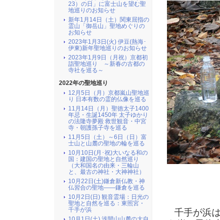
23）の日」に富士山を望む聖
地巡りのお知らせ
新年1月14日（土）関東屈指の
霊山「御岳山」聖地めぐりの
お知らせ
2023年1月3日(火) 伊豆(熱海･
伊東)新年聖地巡りのお知らせ
2023年1月9日（月祝）京都初
詣聖地巡り ～新春の古都の
寺社を巡る～
2022年の聖地巡り
12月5日（月）京都嵐山聖地巡
り 日本有数の霊的仏像を巡る
11月14日（月）聖徳太子1400
年忌・生誕1450年 太子ゆかり
の法隆寺夢殿 救世観音・中宮
寺・朝護孫子寺を巡る
11月5日（土）～6日（日）富
士山と山麓の聖地の輪を巡る
10月10日(月･祝)大いなる和の
国：建国の聖地と自然巡り
（大和国名の由来・三輪山
と、最古の神社・大神神社）
10月22日(土)鎌倉新仏教・神
仏習合の聖地――鎌倉を巡る
10月2日(日) 観音霊場：日光の
聖地と自然を巡る：東照宮・
千手が浜
千手が浜は
10月1日(土) 浅間山山麓の大自