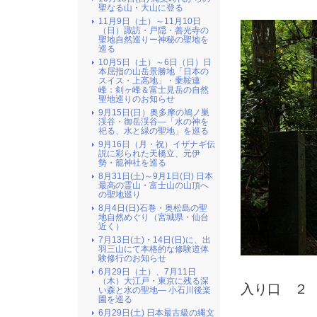
聖なる山・大山に登る
11月9日（土）～11月10日
（日）諏訪・戸隠・善光寺の
聖地自然巡りー神秘の聖地を
巡る
10月5日（土）～6日（日）日
本屈指の山岳景勝地「日本の
スイス・上高地」・乗鞍連
峰：剣ヶ峰＆富士見岳の自然
聖地巡りのお知らせ
9月15日(日）奥多摩の鳩ノ巣
渓谷・御岳渓谷―「水の神を
祀る、水と緑の聖地」を巡る
9月16日（月・祝）イザナギ伝
説に彩られた天橋立、元伊
勢・籠神社を巡る
8月31日(土)～9月1日(日) 日本
最高の霊山・富士山の山頂へ
の聖地巡り
8月4日(日)石巻・奥松島の聖
地自然めぐり（宮城県・仙台
近く）
7月13日(土)・14日(日)に、出
羽三山にて本格的な修験道体
験修行のお知らせ
（
6月29日（土）、7月11日
（木）大江戸・東京に残る深
入り口 ２
い森と水の聖地― 小石川後楽
園を巡る
6月29日(土) 日本最古級の縄文