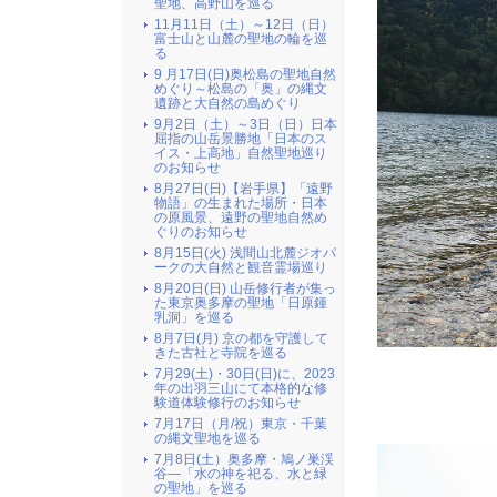
聖地、高野山を巡る
11月11日（土）～12日（日）
富士山と山麓の聖地の輪を巡
る
9 月17日(日)奥松島の聖地自然
めぐり～松島の「奥」の縄文
遺跡と大自然の島めぐり
9月2日（土）～3日（日）日本
屈指の山岳景勝地「日本のス
イス・上高地」自然聖地巡り
のお知らせ
8月27日(日)【岩手県】「遠野
物語」の生まれた場所・日本
の原風景、遠野の聖地自然め
ぐりのお知らせ
8月15日(火) 浅間山北麓ジオパ
ークの大自然と観音霊場巡り
8月20日(日) 山岳修行者が集っ
た東京奥多摩の聖地「日原鍾
乳洞」を巡る
8月7日(月) 京の都を守護して
きた古社と寺院を巡る
7月29(土)・30日(日)に、2023
年の出羽三山にて本格的な修
験道体験修行のお知らせ
7月17日（月/祝）東京・千葉
の縄文聖地を巡る
7月8日(土）奥多摩・鳩ノ巣渓
谷―「水の神を祀る、水と緑
の聖地」を巡る