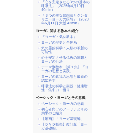
「心を安定させる3つの基本の
呼吸法」（2025年4月19日
40min）
『３つの主な瞑想法とクンダ
リニーヨーガの瞑想』（2023
年6月11日 大阪 43min）
ヨーガに関する教本の紹介
『ヨーガ・気功教本』
ヨーガの歴史と全体系
気の霊的科学：人類の革新の
可能性
心を安定させる仏教の瞑想と
ヨーガの行法
テーマ別教本 《第１集》『ヨ
ーガの思想と実践』
ヨーガの真我の思想と最新の
認知科学
呼吸法の科学と実践：健康増
進・集中力・悟り
ベーシック・ヨーガとその意義
ベーシック・ヨーガの意義
初心者向けのアーサナとその
効果のご紹介
【動画】「ヨーガ基礎編」
【ＤＶＤ販売】改訂版「ヨー
ガ基礎編」