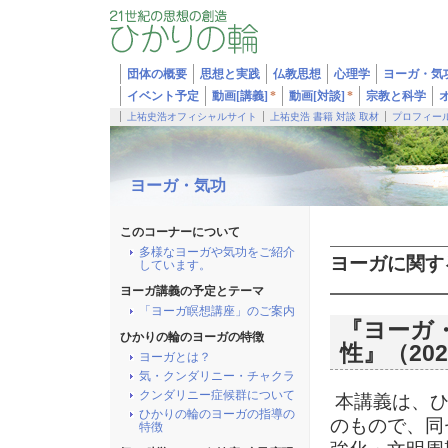
団体の概要
思想と実践
仏教思想
心理学
ヨーガ・気
イベント予定
動画[講義]
*
動画[対談]
*
宗教と科学
上祐史浩オフィシャルサイト
上祐史浩 書籍 対談 取材
プロフィー
ヨーガ・気功
このコーナーについて
多様なヨーガや気功をご紹介
ヨーガに関す
しています。
ヨーガ講義の予定とテーマ
「ヨーガ瞑想講座」のご案内
『ヨーガ
ひかりの輪のヨーガの特徴
性』（202
ヨーガとは？
気・クンダリニー・チャクラ
クンダリニー症候群について
本講義は、ひ
ひかりの輪のヨーガの指導の
のもので、同
特徴