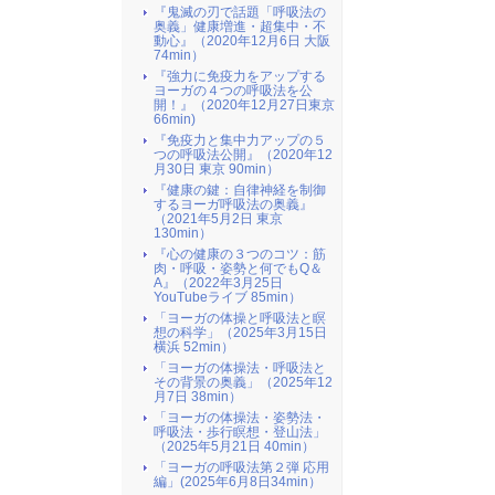
『鬼滅の刃で話題「呼吸法の
奥義」健康増進・超集中・不
動心』（2020年12月6日 大阪
74min）
『強力に免疫力をアップする
ヨーガの４つの呼吸法を公
開！』（2020年12月27日東京
66min)
『免疫力と集中力アップの５
つの呼吸法公開』（2020年12
月30日 東京 90min）
『健康の鍵：自律神経を制御
するヨーガ呼吸法の奥義』
（2021年5月2日 東京
130min）
『心の健康の３つのコツ：筋
肉・呼吸・姿勢と何でもQ＆
A』（2022年3月25日
YouTubeライブ 85min）
「ヨーガの体操と呼吸法と瞑
想の科学」（2025年3月15日
横浜 52min）
「ヨーガの体操法・呼吸法と
その背景の奥義」（2025年12
月7日 38min）
「ヨーガの体操法・姿勢法・
呼吸法・歩行瞑想・登山法」
（2025年5月21日 40min）
「ヨーガの呼吸法第２弾 応用
編」(2025年6月8日34min）