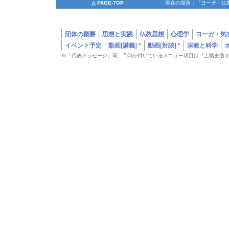
△ PAGE-TOP
現在の場所：『ヨーガ・仏教の
団体の概要
思想と実践
仏教思想
心理学
ヨーガ・気
イベント予定
動画[講義]
*
動画[対談]
*
宗教と科学
*
※「代表メッセージ」等、
印が付いているメニュー項目は『上祐史浩