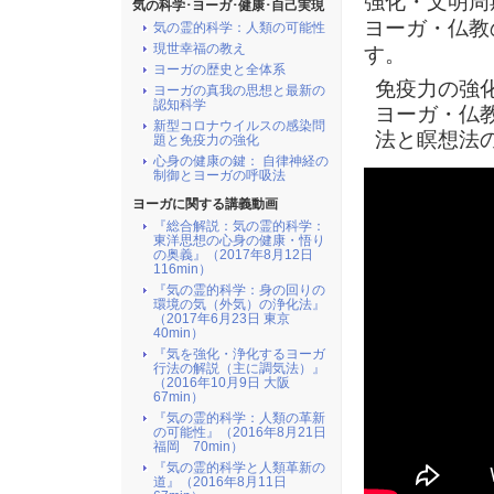
強化・文明周
気の科学･ヨーガ･健康･自己実現
ヨーガ・仏教
気の霊的科学：人類の可能性
現世幸福の教え
す。
ヨーガの歴史と全体系
免疫力の強
ヨーガの真我の思想と最新の
認知科学
ヨーガ・仏
新型コロナウイルスの感染問
法と瞑想法
題と免疫力の強化
心身の健康の鍵： 自律神経の
制御とヨーガの呼吸法
ヨーガに関する講義動画
『総合解説：気の霊的科学：
東洋思想の心身の健康・悟り
の奥義』（2017年8月12日
116min）
『気の霊的科学：身の回りの
環境の気（外気）の浄化法』
（2017年6月23日 東京
40min）
『気を強化・浄化するヨーガ
行法の解説（主に調気法）』
（2016年10月9日 大阪
67min）
『気の霊的科学：人類の革新
の可能性』（2016年8月21日
福岡 70min）
『気の霊的科学と人類革新の
道』（2016年8月11日