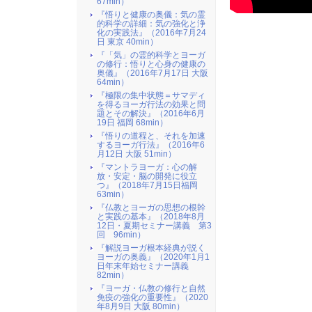
67min）
『悟りと健康の奥儀：気の霊
的科学の詳細：気の強化と浄
化の実践法』（2016年7月24
日 東京 40min）
『「気」の霊的科学とヨーガ
の修行：悟りと心身の健康の
奥儀』（2016年7月17日 大阪
64min）
『極限の集中状態＝サマディ
を得るヨーガ行法の効果と問
題とその解決』（2016年6月
19日 福岡 68min）
『悟りの道程と、それを加速
するヨーガ行法』（2016年6
月12日 大阪 51min）
『マントラヨーガ：心の解
放・安定・脳の開発に役立
つ』（2018年7月15日福岡
63min）
『仏教とヨーガの思想の根幹
と実践の基本』（2018年8月
12日・夏期セミナー講義 第3
回 96min）
『解説ヨーガ根本経典が説く
ヨーガの奥義』（2020年1月1
日年末年始セミナー講義
82min）
『ヨーガ・仏教の修行と自然
免疫の強化の重要性』（2020
年8月9日 大阪 80min）