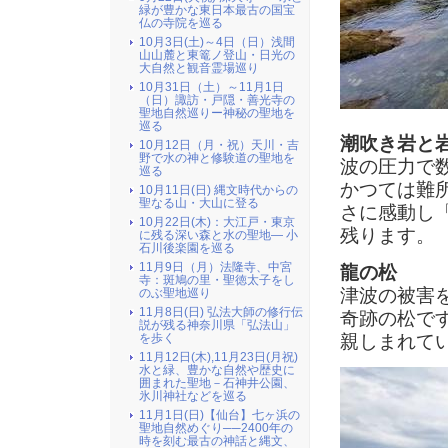
緑が豊かな東日本最古の国宝
仏の寺院を巡る
10月3日(土)～4日（日）浅間
山山麓と東篭ノ登山・日光の
大自然と観音霊場巡り
10月31日（土）～11月1日
（日）諏訪・戸隠・善光寺の
聖地自然巡りー神秘の聖地を
巡る
潮吹き岩と
10月12日（月・祝）天川・吉
野で水の神と修験道の聖地を
波の圧力で
巡る
かつては難
10月11日(日) 縄文時代からの
聖なる山・大山に登る
さに感動し
10月22日(木)：大江戸・東京
残ります。
に残る深い森と水の聖地― 小
石川後楽園を巡る
11月9日（月）法隆寺、中宮
龍の松
寺：斑鳩の里・聖徳太子をし
津波の被害
のぶ聖地巡り
11月8日(日) 弘法大師の修行伝
奇跡の松で
説が残る神奈川県「弘法山」
親しまれて
を歩く
11月12日(木),11月23日(月祝)
水と緑、豊かな自然や歴史に
囲まれた聖地－石神井公園、
氷川神社などを巡る
11月1日(日)【仙台】七ヶ浜の
聖地自然めぐり──2400年の
時を刻む最古の神話と縄文、