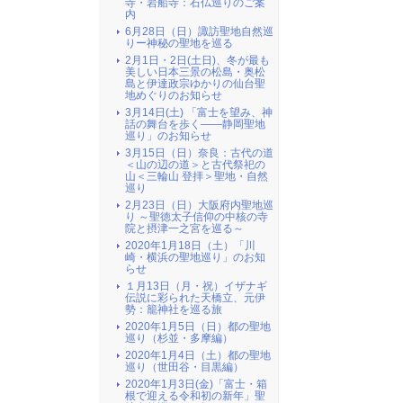
寺・岩船寺：石仏巡りのご案
内
6月28日（日）諏訪聖地自然巡
りー神秘の聖地を巡る
2月1日・2日(土日)、冬が最も
美しい日本三景の松島・奥松
島と伊達政宗ゆかりの仙台聖
地めぐりのお知らせ
3月14日(土) 「富士を望み、神
話の舞台を歩く――静岡聖地
巡り」のお知らせ
3月15日（日）奈良：古代の道
＜山の辺の道＞と古代祭祀の
山＜三輪山 登拝＞聖地・自然
巡り
2月23日（日）大阪府内聖地巡
り ～聖徳太子信仰の中核の寺
院と摂津一之宮を巡る～
2020年1月18日（土）「川
崎・横浜の聖地巡り」のお知
らせ
１月13日（月・祝）イザナギ
伝説に彩られた天橋立、元伊
勢：籠神社を巡る旅
2020年1月5日（日）都の聖地
巡り（杉並・多摩編）
2020年1月4日（土）都の聖地
巡り（世田谷・目黒編）
2020年1月3日(金)「富士・箱
根で迎える令和初の新年」聖