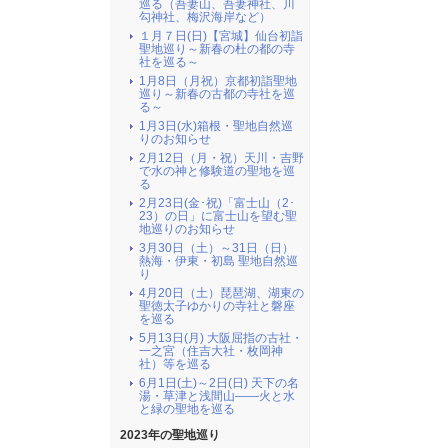
巡る（吾妻山、吾妻神社、川
勾神社、梅沢海岸など）
１月７日(日)【宮城】仙台初詣
聖地巡り～新春の杜の都の寺
社を巡る～
1月8日（月祝）京都初詣聖地
巡り～新春の古都の寺社を巡
る～
1月3日(水)箱根・聖地自然巡
りのお知らせ
2月12日（月・祝）天川・吉野
で水の神と修験道の聖地を巡
る
2月23日(金･祝)「富士山（2･
23）の日」に富士山を望む聖
地巡りのお知らせ
3月30日（土）～31日（日）
熱海・伊東・初島 聖地自然巡
り
4月20日（土）琵琶湖、湖東の
聖徳太子ゆかりの寺社と磐座
を巡る
5月13日(月) 大阪屈指の古社・
一之宮（住吉大社・枚岡神
社）等を巡る
6月1日(土)～2日(日) 天下の名
湯・草津と浅間山――火と水
と緑の聖地を巡る
2023年の聖地巡り