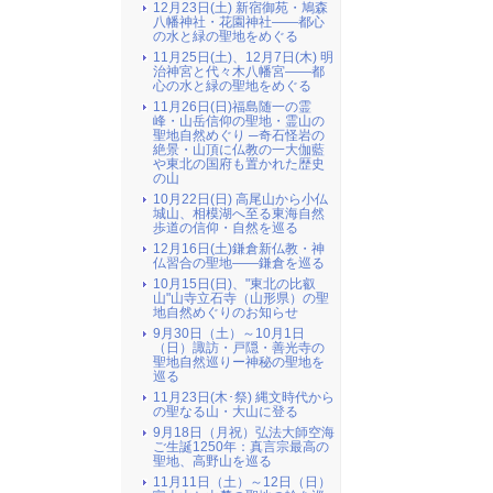
12月23日(土) 新宿御苑・鳩森
八幡神社・花園神社――都心
の水と緑の聖地をめぐる
11月25日(土)、12月7日(木) 明
治神宮と代々木八幡宮――都
心の水と緑の聖地をめぐる
11月26日(日)福島随一の霊
峰・山岳信仰の聖地・霊山の
聖地自然めぐり ─奇石怪岩の
絶景・山頂に仏教の一大伽藍
や東北の国府も置かれた歴史
の山
10月22日(日) 高尾山から小仏
城山、相模湖へ至る東海自然
歩道の信仰・自然を巡る
12月16日(土)鎌倉新仏教・神
仏習合の聖地――鎌倉を巡る
10月15日(日)、"東北の比叡
山"山寺立石寺（山形県）の聖
地自然めぐりのお知らせ
9月30日（土）～10月1日
（日）諏訪・戸隠・善光寺の
聖地自然巡りー神秘の聖地を
巡る
11月23日(木･祭) 縄文時代から
の聖なる山・大山に登る
9月18日（月祝）弘法大師空海
ご生誕1250年：真言宗最高の
聖地、高野山を巡る
11月11日（土）～12日（日）