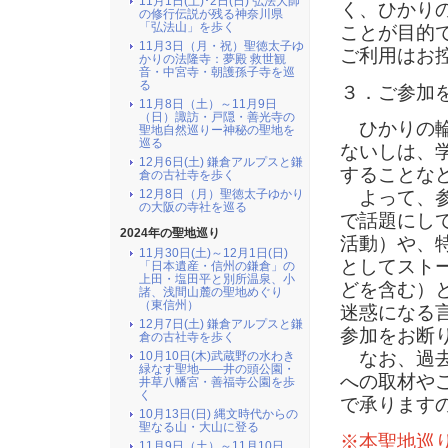
11月1日(土)･2日(日) 弘法大師
く、ひかり
の修行伝説が残る神奈川県
「弘法山」を歩く
ことが目的
11月3日（月・祝）聖徳太子ゆ
ご利用はお
かりの法隆寺：夢殿 救世観
音・中宮寺・朝護孫子寺を巡
る
３．ご参加
11月8日（土）～11月9日
（日）諏訪・戸隠・善光寺の
ひかりの輪
聖地自然巡りー神秘の聖地を
巡る
ないしは、
12月6日(土) 鎌倉アルプスと鎌
することな
倉の古社寺を歩く
12月8日（月）聖徳太子ゆかり
よって、参
の大阪の寺社を巡る
で話題にし
2024年の聖地巡り
活動）や、
11月30日(土)～12月1日(日)
としてスト
「日本遺産・信州の鎌倉」の
上田・塩田平と別所温泉、小
どを含む）
諸、浅間山麓の聖地めぐり
（東信州）
迷惑になる
12月7日(土) 鎌倉アルプスと鎌
参加をお断
倉の古社寺を歩く
なお、過去
10月10日(木)武蔵野の水わき
緑なす聖地――井の頭公園・
への取材や
井草八幡宮・善福寺公園を歩
く
で承ります
10月13日(日) 縄文時代からの
聖なる山・大山に登る
※本聖地巡
11月9日（土）～11月10日