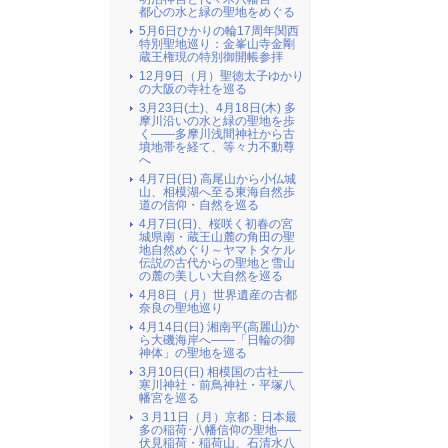
都心の水と緑の聖地をめぐる
5月6日ひかりの輪17周年関西
特別聖地巡り：金峯山寺金剛
蔵王権現の特別御開帳参拝
12月9日（月）聖徳太子ゆかり
の大阪の寺社を巡る
3月23日(土)、4月18日(木) 多
摩川沿いの水と緑の聖地を歩
く――多摩川浅間神社から古
墳地帯を経て、等々力不動尊
へ
4月7日(日) 高尾山から小仏城
山、相模湖へ至る東海自然歩
道の信仰・自然を巡る
4月7日(日)、桜咲く初春の宮
城県南・蔵王山麓の角田の聖
地自然めぐり～ヤマトタケル
伝説の古代からの聖地と雪山
の麓の美しい大自然を巡る
4月8日（月）世界遺産の古都
奈良の聖地巡り
4月14日(日) 湘南平(高麗山)か
ら大磯海岸へ――「日輪の御
神体」の聖地を巡る
3月10日(日) 相模国の古社――
寒川神社・前鳥神社・平塚八
幡宮を巡る
３月11日（月）京都：日本最
多の稲荷･八幡信仰の聖地――
伏見稲荷・稲荷山、石清水八