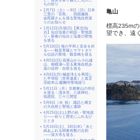
と、震災を乗り越えた先人た
ちの祈り
2月7日（土）～8日（日）日本
亀山
三景の「宮島」、四国遍路、
金毘羅さんを巡る聖地自然巡
りのお知らせ
標高235
1月12日(月/祝日)【東北/仙
望でき、遠
台】仙台塩釜の初詣・聖地巡
り～新春の仙台と塩釜の聖地
を巡る
5月10(日) 海の平和と安全を祈
る――観音菩薩とヤマトタケ
ル伝説の聖地・観音崎を巡る
4月5日(日) 高尾山から小仏城
山、相模湖へ至る東海自然歩
道の信仰・自然を巡る
4月6日(月) 極楽浄土を再現し
た平等院（世界遺産）と真言
宗総本山 醍醐寺聖地巡り
5月11日（月）京都東山の寺社
を巡る：清水寺、八坂神社、
知恩院、三十三間堂
5月6日（水･祝） 諏訪と縄文
の大自然と聖地と遺跡
4月25日(土)上野の杜・聖地巡
り――祈りと歴史にふれるひ
ととき
5月16日(土)、28日(木)「水と
緑あふれる関東有数の古刹
――深大寺を巡る」