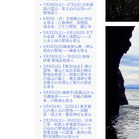
7月26日(土)～27日(日) 日本最
高の霊山・富士山の山頂への
聖地巡り
6月9日（月）京都東山の寺社
を巡る：八坂神社、知恩院、
清水寺、三十三間堂、建仁寺
5月31日(土)～6月1日(日) 天下
の名湯・草津と浅間山――火
と水と緑の聖地を巡る
4月20日(日)鎌倉新仏教・神仏
習合の聖地――鎌倉を巡る
3月29日(土)～30日(日) 熱海・
伊東 聖地自然巡り
3月9日(日)【東北/仙台】禅の
霊地・蕃山と仙台名取の縄文
聖地自然巡り～初春の芽吹き
の低山の森と、縄文遺跡や東
北最大の古墳など悠久の歴史
を巡る
3月9日(日) 湘南平(高麗山)から
大磯海岸へ――「日輪の御神
体」の聖地を巡る
3月6日(木)、22日(土) 東京都
心の海と山の聖地――浜離
宮・増上寺・愛宕神社を巡る
2月15日(土)～16日(日)：日本
三景・松島と伊達政宗ゆかり
の仙台の聖地自然めぐり～中
世東北随一の霊場・奥州の高
野(宮城県)のお知らせ