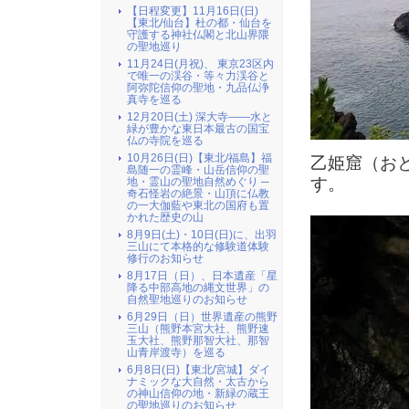
【日程変更】11月16日(日)
【東北/仙台】杜の都・仙台を
守護する神社仏閣と北山界隈
の聖地巡り
11月24日(月祝)、 東京23区内
で唯一の渓谷・等々力渓谷と
阿弥陀信仰の聖地・九品仏浄
真寺を巡る
12月20日(土) 深大寺――水と
緑が豊かな東日本最古の国宝
仏の寺院を巡る
10月26日(日)【東北/福島】福
乙姫窟（お
島随一の霊峰・山岳信仰の聖
す。
地・霊山の聖地自然めぐり ─
奇石怪岩の絶景・山頂に仏教
の一大伽藍や東北の国府も置
かれた歴史の山
8月9日(土)・10日(日)に、出羽
三山にて本格的な修験道体験
修行のお知らせ
8月17日（日）、日本遺産「星
降る中部高地の縄文世界」の
自然聖地巡りのお知らせ
6月29日（日）世界遺産の熊野
三山（熊野本宮大社、熊野速
玉大社、熊野那智大社、那智
山青岸渡寺）を巡る
6月8日(日)【東北/宮城】ダイ
ナミックな大自然・太古から
の神山信仰の地・新緑の蔵王
の聖地巡りのお知らせ