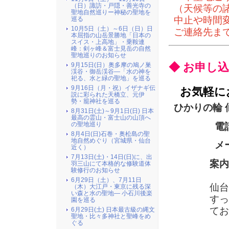
（日）諏訪・戸隠・善光寺の
（天候等の
聖地自然巡りー神秘の聖地を
中止や時間
巡る
10月5日（土）～6日（日）日
ご連絡先ま
本屈指の山岳景勝地「日本の
スイス・上高地」・乗鞍連
峰：剣ヶ峰＆富士見岳の自然
聖地巡りのお知らせ
◆ お申し
9月15日(日）奥多摩の鳩ノ巣
渓谷・御岳渓谷―「水の神を
祀る、水と緑の聖地」を巡る
9月16日（月・祝）イザナギ伝
お気軽に
説に彩られた天橋立、元伊
勢・籠神社を巡る
ひかりの輪
8月31日(土)～9月1日(日) 日本
最高の霊山・富士山の山頂へ
の聖地巡り
電
8月4日(日)石巻・奥松島の聖
地自然めぐり（宮城県・仙台
メ
近く）
7月13日(土)・14日(日)に、出
案内
羽三山にて本格的な修験道体
験修行のお知らせ
6月29日（土）、7月11日
仙台
（木）大江戸・東京に残る深
い森と水の聖地― 小石川後楽
すっ
園を巡る
てお
6月29日(土) 日本最古級の縄文
聖地・比々多神社と聖峰をめ
ぐる