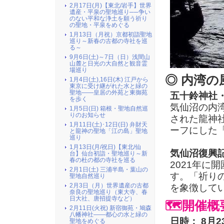
2月17日(月)【東北/岩手】世界
遺産・平泉の聖地巡り──争い
のない平和な浄土を願う祈り
の聖地・平泉をめぐる
1月13日（月祝）京都初詣聖地
巡り～新春の古都の寺社を巡
る～
9月6日(土)～7日（日）浅間山
山麓と日光の大自然と観音霊
場巡り
◎ 内湾
1月4日(土),16日(木) 江戸から
東京に受け継がれた水と緑の
聖地――皇居の外苑と東御苑
五十鈴神社
を歩く
気仙沼の内
1月5日(日) 箱根・聖地自然巡
りのお知らせ
された龍神
1月11日(土)･12日(日) 弁財天
ーフにした
と龍神の聖地「江の島」聖地
巡り
1月13日(月/祝日)【東北/仙
気仙沼復興
台】仙台初詣・聖地巡り～新
春の杜の都の寺社を巡る
2021年に
2月1日(土) 三浦半島・葉山の
す。「祈り
聖地自然巡り
2月3日（月）世界遺産の古都
を象徴して
奈良の聖地巡り（東大寺、春
日大社、唐招提寺など）
🗺️
開催概
2月11日(火祝) 新宿御苑・鳩森
八幡神社――都心の水と緑の
日時：
8月
聖地をめぐる