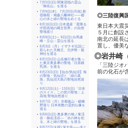
7月5日(日) 関東屈指の霊山
「御岳山」を巡る
7月9日(木)、7月20日(月祝) 新
◎三陸復興
宿御苑・鳩森八幡神社――都
心の水と緑の聖地をめぐる
8月16日(日) 日本遺産「星降る
東日本大震
中部高地の縄文世界」の自然
５月に創設
聖地巡り
8月8日(土)～ 9日(日) 白馬連
南北の延長
峰・立山：霊山を巡る
置し、優美
8月3日（月）イザナギ伝説に
彩られた天橋立、元伊勢・籠
神社を巡る
◎岩井崎
8月2日(日) 山岳修行者が集っ
た東京奥多摩の聖地「日原鍾
「三陸ジオ
乳洞」を巡る
前の化石が
8月23日(日)【仙台/気仙沼】海
の聖地・気仙沼と「緑の真
珠」気仙沼大島の聖地自然巡
り
9月12日(土)・13日(日)「日本
のスイス」この世の聖地：上
高地 聖地自然巡り
9月7日（月）京都嵐山・嵯峨
野巡り 日本有数の霊的仏像を
巡る
9月6日(日) 奥多摩の鳩ノ巣渓
谷・御岳渓谷―「水の神を祀
る、水と緑の聖地」を巡る
9月22日(火祝) 深大寺――水と