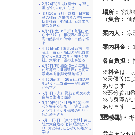
2月24日(月･祝) 富士山を望む
聖地巡りのお知らせ
場所：
宮城
３月10日（月）京都：日本最
多の稲荷･八幡信仰の聖地――
（
集合：
仙
伏見稲荷・稲荷山、石清水八
幡宮を巡る
4月5日(土)･6日(日) 高尾山か
案内人：
宗
ら小仏城山、相模湖へ至る東
海自然歩道の信仰・自然を巡
る
案内料金：
1
4月6日(日)【東北/仙台南】南
蔵王・白石・角田の聖地自然
めぐり─東北の春・桜咲く神
各自負担：
社、太平洋一望の山を巡る
4月7日(月) 極楽浄土を再現し
た平等院（世界遺産）と真言
※料金は、
宗総本山 醍醐寺聖地巡り
※天候等に
4月10日(木)、26日(土)都の聖
地巡り・上野編――聖地東京
あります。
から学ぶ
※部分参加
5月6日（火） 諏訪と縄文の大
自然と聖地と遺跡
※心身障が
5月10日(土)･11日(日) 海の平
あります。
和と安全を祈る――観音菩薩
とヤマトタケル伝説の聖地・
観音崎を巡る
🗺️移動
5月11日(日)【東北/宮城】南三
陸の大自然の日帰り聖地めぐ
り─海と共に在る祈りの地から
学ぶ
◎キャンセ