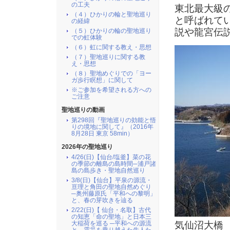
の工夫
東北最大級
（４）ひかりの輪と聖地巡り
と呼ばれて
の経緯
説や龍宮伝
（５）ひかりの輪の聖地巡り
での虹体験
（６）虹に関する教え・思想
（７）聖地巡りに関する教
え・思想
（８）聖地めぐりでの「ヨー
ガ歩行瞑想」に関して
※ご参加を希望される方への
ご注意
聖地巡りの動画
第298回『聖地巡りの効能と悟
りの境地に関して』（2016年
8月28日 東京 58min）
2026年の聖地巡り
4/26(日)【仙台/塩釜】菜の花
の季節の離島の島時間─浦戸諸
島の島歩き・聖地自然巡り
3/8(日)【仙台】平泉の源流・
亘理と角田の聖地自然めぐり
─奥州藤原氏「平和への黎明」
と、春の芽吹きを辿る
2/22(日)【 仙台・名取】古代
の知恵「命の聖地」と日本三
気仙沼大橋
大稲荷を巡る ─平和への源流