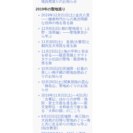
地自然巡りのお知らせ
2019年の聖地巡り
2019年12月21日(土) 金沢八景
――鎌倉時代からの風光明媚
な信仰の地を巡る旅
12月8日(日) 都の聖地巡り（上
野・浅草編）――聖地東京か
ら学ぶ
11月30日(土) 皇居(大嘗宮)と
都内五大寺院を巡る旅
11月23日(土) 海の平和と安全
を祈る――観音菩薩とヤマト
タケル伝説の聖地・観音崎を
巡る旅
10月20日(日)宮城県・紅葉の
美しい鳴子郷の聖地自然めぐ
りのお知らせ
10月26日(土) 関東屈指の霊山
「御岳山」聖地めぐりのお知
らせ
2019年11月2日(土)～4日(月)
「古事記」ゆかりの伊勢・熱
田・富士方面を巡る旅――新
天皇即位・令和改元で振り返
る「大和の国」のこころ
9月22日(日)宮城県・南三陸の
大自然の日帰り聖地めぐり─海
と共に在る祈りの地から学ぶ
(仙台教室)