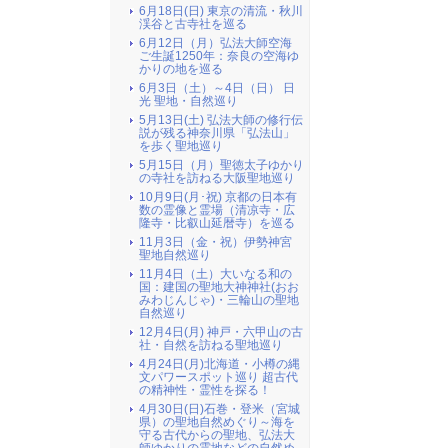
6月18日(日) 東京の清流・秋川
渓谷と古寺社を巡る
6月12日（月）弘法大師空海
ご生誕1250年：奈良の空海ゆ
かりの地を巡る
6月3日（土）～4日（日） 日
光 聖地・自然巡り
5月13日(土) 弘法大師の修行伝
説が残る神奈川県「弘法山」
を歩く聖地巡り
5月15日（月）聖徳太子ゆかり
の寺社を訪ねる大阪聖地巡り
10月9日(月･祝) 京都の日本有
数の霊像と霊場（清凉寺・広
隆寺・比叡山延暦寺）を巡る
11月3日（金・祝）伊勢神宮
聖地自然巡り
11月4日（土）大いなる和の
国：建国の聖地大神神社(おお
みわじんじゃ)・三輪山の聖地
自然巡り
12月4日(月) 神戸・六甲山の古
社・自然を訪ねる聖地巡り
4月24日(月)北海道・小樽の縄
文パワースポット巡り 超古代
の精神性・霊性を探る！
4月30日(日)石巻・登米（宮城
県）の聖地自然めぐり～海を
守る古代からの聖地、弘法大