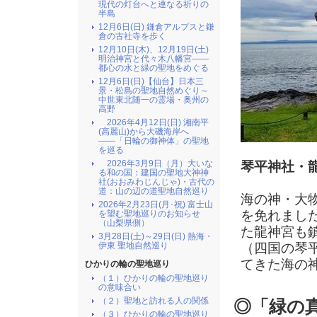
現代の灯台へと連なる祈りの
半島
12月6日(日) 鎌倉アルプスと鎌
倉の古社寺を歩く
12月10日(木)、12月19日(土)
明治神宮と代々木八幡宮――
都心の水と緑の聖地をめぐる
12月6日(日)【仙台】日本三
景・松島の聖地自然めぐり～
中世東北随一の霊場・奥州の
高野
2026年4月12日(日) 湘南平
(高麗山)から大磯海岸へ
――「日輪の御神体」の聖地
を巡る
2026年3月9日（月）大いな
琴平神社・
る和の国：建国の聖地大神神
社(おおみわじんじゃ)・古代の
道：山の辺の道聖地自然巡り
海の神・大
2026年2月23日(月･祝) 富士山
を免れまし
を望む聖地巡りのお知らせ
（山梨県側）
た龍神宮も
3月28日(土)～29日(日) 熱海・
（四国の琴
伊東 聖地自然巡り
てきた海の
ひかりの輪の聖地巡り
（１）ひかりの輪の聖地巡り
の意味合い
（２）聖地と訪れる人の関係
◎「緑の
（３）ひかりの輪の聖地巡り