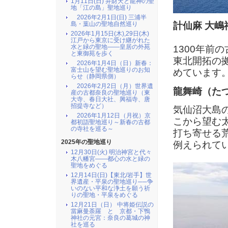
1月11日(日) 弁財天と龍神の聖
地「江の島」聖地巡り
2026年2月1日(日) 三浦半
計仙麻 大嶋
島・葉山の聖地自然巡り
2026年1月15日(木),29日(木)
江戸から東京に受け継がれた
水と緑の聖地――皇居の外苑
1300年前
と東御苑を歩く
東北開拓の
2026年1月4日（日）新春：
富士山を望む聖地巡りのお知
めています
らせ（静岡県側）
2026年2月2日（月）世界遺
龍舞崎（た
産の古都奈良の聖地巡り（東
大寺、春日大社、興福寺、唐
招提寺など）
気仙沼大島
2026年1月12日（月祝）京
こから望む
都初詣聖地巡り～新春の古都
の寺社を巡る～
打ち寄せる
2025年の聖地巡り
例えられて
12月30日(火) 明治神宮と代々
木八幡宮――都心の水と緑の
聖地をめぐる
12月14日(日)【東北/岩手】世
界遺産・平泉の聖地巡り──争
いのない平和な浄土を願う祈
りの聖地・平泉をめぐる
12月21日（日） 中将姫伝説の
當麻曼荼羅 と 京都・下鴨
神社の元宮：奈良の葛城の神
社を巡る