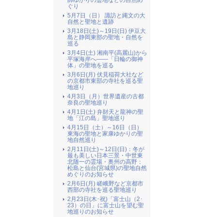
師ゆかりの霊地などの自然め
ぐり
5月7日（日） 諏訪と縄文の大
自然と聖地と遺跡
3月18日(土)～19日(日) 伊豆大
島と静岡東部の聖地・自然を
巡る
3月4日(土) 湘南平(高麗山)から
平塚海岸へ――「日輪の御神
体」の聖地を巡る
3月6日(月) 伏見稲荷大社など
の京都市東部の寺社を巡る聖
地巡り
4月3日（月）世界遺産の古都
奈良の聖地巡り
4月1日(土) 弁財天と龍神の聖
地「江の島」聖地巡り
4月15日（土）～16日（日）
東海の聖地と家康ゆかりの聖
地自然巡り
2月11日(土)～12日(日)：冬が
最も美しい日本三景・中世東
北随一の霊場・奥州の高野：
松島と仙台(宮城県)の聖地自然
めぐりのお知らせ
2月6日(月) 嵯峨野など京都市
西部の寺社を巡る聖地巡り
2月23日(木･祝)「富士山（2･
23）の日」に富士山を望む聖
地巡りのお知らせ