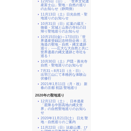
12月5日（日）、「世界文化遺
産富士山」聖地・自然の巡り
のお知らせ（静岡側）
11月13日（土）日光自然・聖
地巡りのお知らせ
10月31日（日）紅葉の蔵王・
御釜・宮城と山形の寺社の日
帰り聖地巡りのお知らせ
10月15日(金)～17日(日)「世
界遺産登録記念特別企画：北
海道の聖地・自然・縄文遺跡
巡り」-----広大な大自然と共に
世界遺産の縄文遺跡と寺社を
巡る！
10月30日（土）戸隠・善光寺
自然・聖地巡りのお知らせ
7月31～8月1日（土・日）、
出羽三山にて本格的な体験山
伏修行
2021年1月11日（月・祝） 新
春の京都 初詣 聖地巡り
2020年の聖地巡り
12月12日（土）、日本遺産
「星降る中部高地の縄文世
界」の自然聖地巡りのお知ら
せ
2020年11月21日(土） 日光 聖
地・自然巡りのご案内
11月22日（日）比叡山麓、び