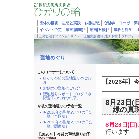
団体の概要
思想と実践
仏教思想
心理学
ヨーガ・気
イベント予定
動画[講義]
*
動画[対談]
*
宗教と科学
上祐史浩オフィシャルサイト
上祐史浩 書籍 対談 取材
プロフィー
聖地めぐり
このコーナーについて
ひかりの輪の聖地巡りのご紹
【2026年
介
お勧めの聖地のご紹介
聖地巡りレポートブログ「水
野愛子のつれづれ草」
8月23日
今後の聖地巡りの予定一覧
「緑の真
▶2026年の聖地めぐりの予定
一覧（全国版）
▶2026年の聖地めぐりの予定
8月23日(日)
一覧（関西版）
行います。
【2026年】今後の聖地巡りの予
定のご案内