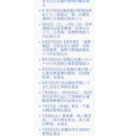
富士山と山麓の聖地の輪を巡
る
9 月17日(日)奥松島の聖地自然
めぐり～松島の「奥」の縄文
遺跡と大自然の島めぐり
9月2日（土）～3日（日）日本
屈指の山岳景勝地「日本のス
イス・上高地」自然聖地巡り
のお知らせ
8月27日(日)【岩手県】「遠野
物語」の生まれた場所・日本
の原風景、遠野の聖地自然め
ぐりのお知らせ
8月15日(火) 浅間山北麓ジオパ
ークの大自然と観音霊場巡り
8月20日(日) 山岳修行者が集っ
た東京奥多摩の聖地「日原鍾
乳洞」を巡る
8月7日(月) 京の都を守護して
きた古社と寺院を巡る
7月29(土)・30日(日)に、2023
年の出羽三山にて本格的な修
験道体験修行のお知らせ
7月17日（月/祝）東京・千葉
の縄文聖地を巡る
7月8日(土）奥多摩・鳩ノ巣渓
谷―「水の神を祀る、水と緑
の聖地」を巡る
7月3日(月) 京都の浄土信仰の
聖地を巡る