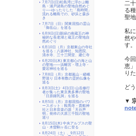
二十
7月7日(日)松島湾に浮かぶ離
島・浦戸諸島の聖地自然めぐ
る種
り──ゆったりした「島時間」
流れる離島での、砂浜と森歩
聖地
き
7月7日（日）関東屈指の霊山
「御岳山」を巡る
私に
6月9日(日)新緑の南蔵王の神
然や
秘的な長老湖と蔵王の聖地自
然めぐり
す。
6月10日（月）京都東山の寺社
を巡る：八坂神社、知恩院、
清水寺、三十三間堂、建仁寺
今回
6月20日(木) 東京都心の海と山
の聖地――浜離宮・増上寺・
恵」
愛宕神社を巡る
りた
7月8日（月）京都嵐山・嵯峨
野巡り 日本有数の霊的仏像を
巡る
どう
8月3日(土)･ 4日(日) 山岳修行
者が集った東京奥多摩の聖地
「日原鍾乳洞」を巡る
▼ 
8月5日（月）京都屈指のパワ
ースポット：鞍馬寺・貴船神
no
社と日本音楽の源「天台声
明」発祥の大原三千院の聖地
巡り
8月15日(木) 中央アルプスの聖
山・木曽駒ヶ岳に登る
8月24日（土）、9月12日