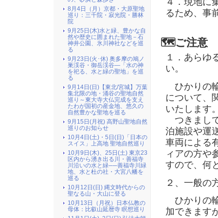
４．現地に
8月4日（月）京都・大原聖地
るため、事
巡り：三千院・寂光院・勝林
院
9月25日(木)水と緑、豊かな自
然や歴史に囲まれた聖地－石
🗺️
ご注意
神井公園、氷川神社などを巡
る
１．あらゆ
9月23日(火･休) 奥多摩の鳩ノ
巣渓谷・御岳渓谷―「水の神
い。
を祀る、水と緑の聖地」を巡
る
ひかりの輪
9月14日(日)【東北/宮城】万葉
集北限の地・涌谷の聖地自然
について、
巡り～東大寺大仏完成を支え
たわが国初の産金地、悠久の
いたします
自然豊かな聖地を巡る
つきまして
9月15日(月祝) 高野山聖地自然
巡りのお知らせ
泊施設や運
10月4日(土)・5日(日)「日本の
車両による
スイス」上高地 聖地自然巡り
ィアの方や
10月9日(木)、25日(土) 東京23
区内から湧き出る川・善福寺
すので、何
川沿いの水と緑──善福寺川緑
地、水と杜の社・大宮八幡を
巡る
２、一般の
10月12日(日) 縄文時代からの
聖なる山・大山に登る
ひかりの輪
10月13日（月祝）日本仏教の
母体：比叡山延暦寺 瞑想巡り
加できます