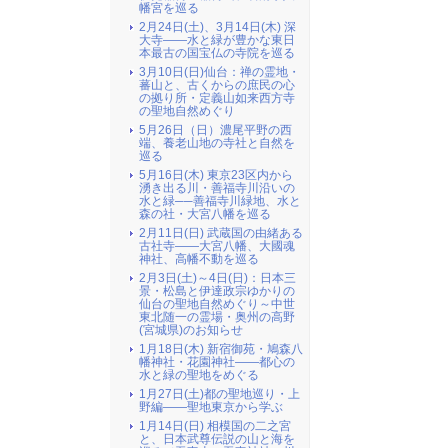
幡宮を巡る
2月24日(土)、3月14日(木) 深
大寺――水と緑が豊かな東日
本最古の国宝仏の寺院を巡る
3月10日(日)仙台：禅の霊地・
蕃山と、古くからの庶民の心
の拠り所・定義山如来西方寺
の聖地自然めぐり
5月26日（日）濃尾平野の西
端、養老山地の寺社と自然を
巡る
5月16日(木) 東京23区内から
湧き出る川・善福寺川沿いの
水と緑──善福寺川緑地、水と
森の社・大宮八幡を巡る
2月11日(日) 武蔵国の由緒ある
古社寺――大宮八幡、大國魂
神社、高幡不動を巡る
2月3日(土)～4日(日)：日本三
景・松島と伊達政宗ゆかりの
仙台の聖地自然めぐり～中世
東北随一の霊場・奥州の高野
(宮城県)のお知らせ
1月18日(木) 新宿御苑・鳩森八
幡神社・花園神社――都心の
水と緑の聖地をめぐる
1月27日(土)都の聖地巡り・上
野編――聖地東京から学ぶ
1月14日(日) 相模国の二之宮
と、日本武尊伝説の山と海を