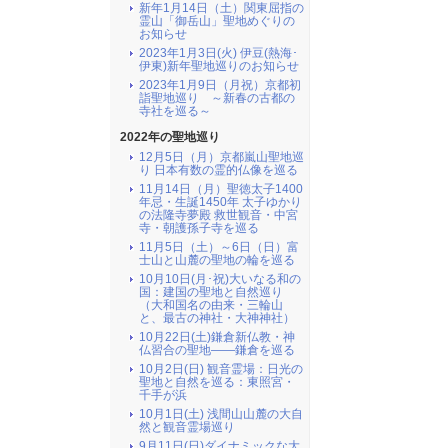
新年1月14日（土）関東屈指の
霊山「御岳山」聖地めぐりの
お知らせ
2023年1月3日(火) 伊豆(熱海･
伊東)新年聖地巡りのお知らせ
2023年1月9日（月祝）京都初
詣聖地巡り ～新春の古都の
寺社を巡る～
2022年の聖地巡り
12月5日（月）京都嵐山聖地巡
り 日本有数の霊的仏像を巡る
11月14日（月）聖徳太子1400
年忌・生誕1450年 太子ゆかり
の法隆寺夢殿 救世観音・中宮
寺・朝護孫子寺を巡る
11月5日（土）～6日（日）富
士山と山麓の聖地の輪を巡る
10月10日(月･祝)大いなる和の
国：建国の聖地と自然巡り
（大和国名の由来・三輪山
と、最古の神社・大神神社）
10月22日(土)鎌倉新仏教・神
仏習合の聖地――鎌倉を巡る
10月2日(日) 観音霊場：日光の
聖地と自然を巡る：東照宮・
千手が浜
10月1日(土) 浅間山山麓の大自
然と観音霊場巡り
9月11日(日)ダイナミックな大