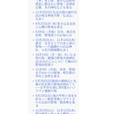
（木）水と緑、豊かな自然や
歴史に囲まれた聖地－石神井
公園、氷川神社などを巡る
11月3日(日) 弘法大師の修行伝
説が残る神奈川県「弘法山」
を歩く
9月23日(月･休) 富士山五合目
と山麓の聖地を巡る
5月6日（月祝）日光、奥日光
自然・聖地巡りのお知らせ
10月26日(土)、11月14日(木)
東京・文京エリアの水と緑の
聖地――六義園から白山神
社、小石川植物園を歩く
10月14日（月・祝）大いなる
和の国：建国の聖地大神神社
(おおみわじんじゃ)・三輪山の
聖地自然巡り
11月4日（月祝） 奈良：聖徳
太子ゆかりの斑鳩・明日香の
寺社と自然を巡る
5月26日(日)新緑の鹿狼山と丸
森の巨石群の聖地自然めぐり
──太平洋を望む360度のパノ
ラマと修験の地
5月19日(日) 海の平和と安全を
祈る――観音菩薩とヤマトタ
ケル伝説の聖地・観音崎を巡
る
11月23日(土)、12月12日(木)
明治神宮と代々木八幡宮――