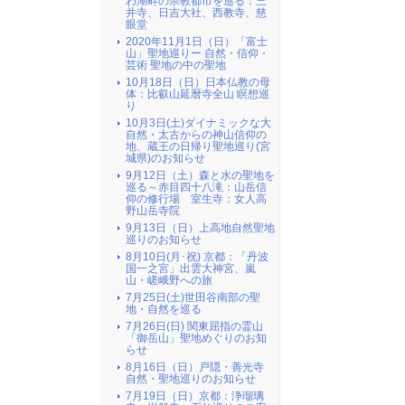
わ湖畔の宗教都市を巡る：三
井寺、日吉大社、西教寺、慈
眼堂
2020年11月1日（日）「富士
山」聖地巡りー 自然・信仰・
芸術 聖地の中の聖地
10月18日（日）日本仏教の母
体：比叡山延暦寺全山 瞑想巡
り
10月3日(土)ダイナミックな大
自然・太古からの神山信仰の
地、蔵王の日帰り聖地巡り(宮
城県)のお知らせ
9月12日（土）森と水の聖地を
巡る～赤目四十八滝：山岳信
仰の修行場 室生寺：女人高
野山岳寺院
9月13日（日）上高地自然聖地
巡りのお知らせ
8月10日(月･祝) 京都：「丹波
国一之宮」出雲大神宮、嵐
山・嵯峨野への旅
7月25日(土)世田谷南部の聖
地・自然を巡る
7月26日(日) 関東屈指の霊山
「御岳山」聖地めぐりのお知
らせ
8月16日（日）戸隠・善光寺
自然・聖地巡りのお知らせ
7月19日（日）京都：浄瑠璃