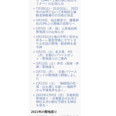
り（14時～上祐代表の仙台セ
ミナー）のお知らせ
7月30(土)・31日(日)に、2022
年の出羽三山にて本格的な修
験道体験修行の日程が決定
4月24日、仙台教室で、鹽竈神
社の3年ぶり開催の花祭りへ
5月5日（木・祝）上高地自然
聖地巡りのお知らせ
4月23日(土) 海の平和と安全を
祈る――観音菩薩とヤマトタ
ケル伝説の聖地・観音崎を巡
る旅
4月2日（土）名古屋、4日
（月）京都のパワースポッ
ト・聖地巡りのご案内
3月12日（土）伊豆（熱海・伊
東）聖地巡り
3月7日（月）、京都パワース
ポットの聖地巡り開催しまし
た
2月12日（土）「相模国の空・
海・山を感じる旅――湘南平
から平塚海岸を歩く」
2022年1月9日（日） 京都初詣
聖地巡り ～京都最古のお寺と
神社＆京の都を守護する神社
を巡る～
2021年の聖地巡り