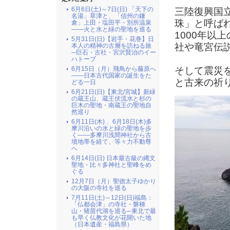
6月6日(土)～7日(日) 「天下の
三陸復興国
名湯」草津と、「信州の鎌
珠」と呼ば
倉」上田・塩田平・別所温泉
――火と水と緑の聖地を巡る
1000年以
5月31日(日)【岩手・花巻】日
社や竜宮伝
本人の精神の古層を訪ねる旅
─巨石・古社・宮沢賢治のイー
ハトーブ
6月15日（月）飛鳥から藤原へ
そして震災
――日本古代国家の誕生をた
と古来の祈
どる一日
6月21日(日)【東北/宮城】新緑
の蔵王山、蔵王伏流水と杉の
巨木の聖地・南蔵王の聖地自
然巡り
6月11日(木) 、6月18日(木)多
摩川沿いの水と緑の聖地を歩
く――多摩川浅間神社から古
墳地帯を経て、等々力不動尊
へ
6月14日(日) 日本最古級の縄文
聖地・比々多神社と聖峰をめ
ぐる
12月7日（月）聖徳太子ゆかり
の大阪の寺社を巡る
7月11日(土)～12日(日)福島：
「仏都会津」の寺社・磐梯
山・猪苗代湖を巡る─東北で最
も早く仏教文化が花開いた地
（日本遺産・福島県）