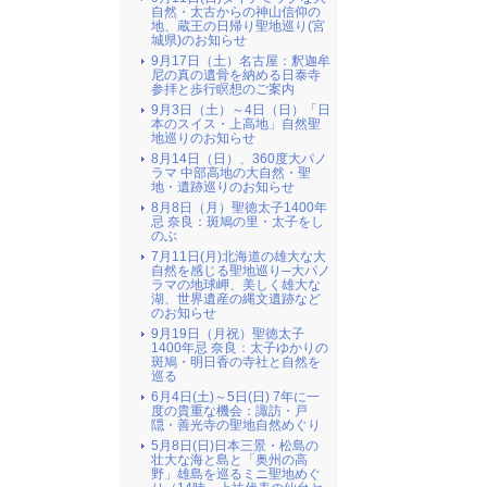
自然・太古からの神山信仰の
地、蔵王の日帰り聖地巡り(宮
城県)のお知らせ
9月17日（土）名古屋：釈迦牟
尼の真の遺骨を納める日泰寺
参拝と歩行瞑想のご案内
9月3日（土）～4日（日）「日
本のスイス・上高地」自然聖
地巡りのお知らせ
8月14日（日）、360度大パノ
ラマ 中部高地の大自然・聖
地・遺跡巡りのお知らせ
8月8日（月）聖徳太子1400年
忌 奈良：斑鳩の里・太子をし
のぶ
7月11日(月)北海道の雄大な大
自然を感じる聖地巡り─大パノ
ラマの地球岬、美しく雄大な
湖、世界遺産の縄文遺跡など
のお知らせ
9月19日（月祝）聖徳太子
1400年忌 奈良：太子ゆかりの
斑鳩・明日香の寺社と自然を
巡る
6月4日(土)～5日(日) 7年に一
度の貴重な機会：諏訪・戸
隠・善光寺の聖地自然めぐり
5月8日(日)日本三景・松島の
壮大な海と島と「奥州の高
野」雄島を巡るミニ聖地めぐ