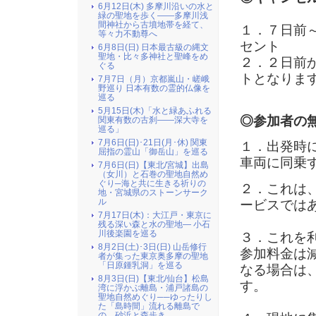
6月12日(木) 多摩川沿いの水と
緑の聖地を歩く――多摩川浅
間神社から古墳地帯を経て、
１．７日前
等々力不動尊へ
セント
6月8日(日) 日本最古級の縄文
聖地・比々多神社と聖峰をめ
２．２日前
ぐる
トとなりま
7月7日（月）京都嵐山・嵯峨
野巡り 日本有数の霊的仏像を
巡る
5月15日(木)「水と緑あふれる
◎参加者の
関東有数の古刹――深大寺を
巡る」
7月6日(日)･21日(月･休) 関東
１．出発時
屈指の霊山「御岳山」を巡る
車両に同乗
7月6日(日)【東北/宮城】出島
（女川）と石巻の聖地自然め
ぐり─海と共に生きる祈りの
２．これは
地・宮城県のストーンサーク
ル
ービスでは
7月17日(木)：大江戸・東京に
残る深い森と水の聖地― 小石
川後楽園を巡る
３．これを
8月2日(土)･3日(日) 山岳修行
参加料金は
者が集った東京奥多摩の聖地
「日原鍾乳洞」を巡る
なる場合は
8月3日(日)【東北/仙台】松島
す。
湾に浮かぶ離島・浦戸諸島の
聖地自然めぐり──ゆったりし
た「島時間」流れる離島で
の、砂浜と森歩き