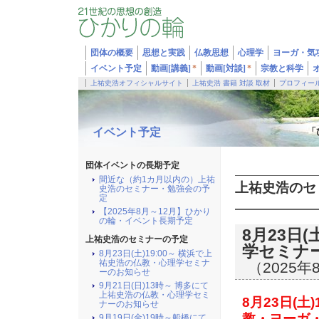
団体の概要
思想と実践
仏教思想
心理学
ヨーガ・気
イベント予定
動画[講義]
*
動画[対談]
*
宗教と科学
上祐史浩オフィシャルサイト
上祐史浩 書籍 対談 取材
プロフィー
イベント予定
「
団体イベントの長期予定
間近な（約1カ月以内の）上祐
上祐史浩のセ
史浩のセミナー・勉強会の予
定
【2025年8月～12月】ひかり
の輪・イベント長期予定
8月23日
上祐史浩のセミナーの予定
学セミナ
8月23日(土)19:00～ 横浜で上
祐史浩の仏教・心理学セミナ
（2025年
ーのお知らせ
9月21日(日)13時～ 博多にて
上祐史浩の仏教・心理学セミ
8月23日(土
ナーのお知らせ
教・ヨーガ
9月19日(金)19時～船橋にて