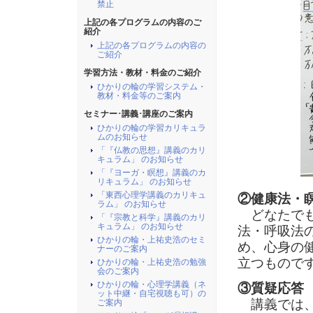
禁止
上記の各プログラムの内容のご
紹介
上記の各プログラムの内容の
ご紹介
学習方法・教材・料金のご紹介
ひかりの輪の学習システム・
教材・料金等のご案内
セミナー･講義･講座のご案内
ひかりの輪の学習カリキュラ
ムのお知らせ
「『仏教の思想』講義のカリ
キュラム」 のお知らせ
「『ヨーガ・瞑想』講義のカ
リキュラム」 のお知らせ
「東西心理学講義のカリキュ
②健康法・
ラム」 のお知らせ
どなたでも
「『宗教と科学』講義のカリ
キュラム」 のお知らせ
法・呼吸法
ひかりの輪・上祐史浩のセミ
め、心身の
ナーのご案内
立つもので
ひかりの輪・上祐史浩の勉強
会のご案内
ひかりの輪・心理学講義（ネ
③質疑応答
ット中継・自宅視聴も可）の
講義では、
ご案内