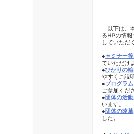
以下は、本
るHPの情
していただ
●
セミナー等
ていただけ
●
ひかりの輪
やすくご説
●
プログラム
ご参加くだ
●
団体の活動
います。
●
団体の改革
した。