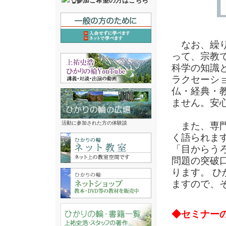
👆参加ご希望の方はこちら
なお、繰り
って、宗教
科学の知識
ラクセーシ
仏・経典・
ません。安
活動に参加された方の体験談
また、専門
く語られま
「目からう
問題の突破
ります。 
ますので、
◆セミナー