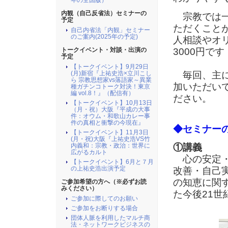
年の全国版）
内観（自己反省法）セミナーの
宗教では一
予定
ただくこと
自己内省法「内観」セミナー
のご案内(2025年の予定)
人相談やオ
3000円です
トークイベント・対談・出演の
予定
【トークイベント】9月29日
毎回、主に
(月)新宿『上祐史浩×立川こし
ら 宗教思想家vs落語家～異業
加いただい
種ガチンコトーク対決！東京
編 vol.8！』（配信有）
ださい。
【トークイベント】10月13日
（月・祝）大阪『平成の大事
件：オウム・和歌山カレー事
件の真相と衝撃の今現在』
◆セミナー
【トークイベント】11月3日
(月・祝)大阪『上祐史浩VS竹
①講義
内義和：宗教・政治：世界に
広がるカルト
心の安定・
【トークイベント】6月と７月
の上祐史浩出演予定
改善・自己
の知恵に関
ご参加希望の方へ（※必ずお読
みください）
た今後21
ご参加に際してのお願い
ご参加をお断りする場合
団体人脈を利用したマルチ商
法・ネットワークビジネスの