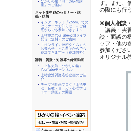
ひかりの輪「ヨーガ瞑想講
す。また、
座」のご案内
の際にも行
ネット生中継のセミナー・講
義・瞑想
インターネット「Zoom」での
④個人相談
セミナーのお知らせ ～ご自
講義・実習
宅からでも参加できます～
上祐史浩YouTube公開ライブ
談・面談の
配信（無料）のご案内
ッフ・他の
「オンライン瞑想タイム」の
お知らせ ～ご自宅からでも
参加くださ
参加できます～（参加無料）
オリジナル
講義・質疑・対談等の録画動画
「上祐史浩・ひかりの輪」
YouTubeチャンネル
上祐史浩質疑応答動画のご紹
介
テーマ別動画ブログ「上祐史
浩：仏教・ヨーガ・心理学セ
ミナー動画」の開設