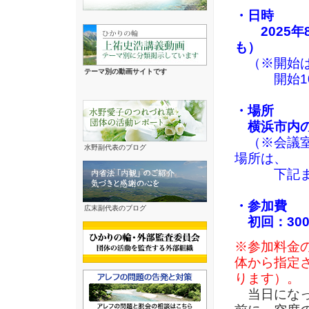
・日時
2025年8月
も）
（※開始は
テーマ別の動画サイトです
開始10分
・場所
横浜市内の
（※会議
水野副代表のブログ
場所は、
下記まで
・参加費
広末副代表のブログ
初回：300
※参加料金
体から指定
ります）
。
当日にな