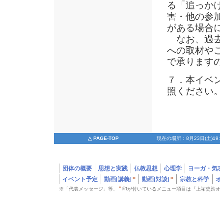
る「追っか
害・他の参
がある場合
なお、過去
への取材や
で承ります
７．本イベ
照ください
△ PAGE-TOP
現在の場所：8月23日(土)1
団体の概要
思想と実践
仏教思想
心理学
ヨーガ・気
イベント予定
動画[講義]
*
動画[対談]
*
宗教と科学
*
※「代表メッセージ」等、
印が付いているメニュー項目は『上祐史浩