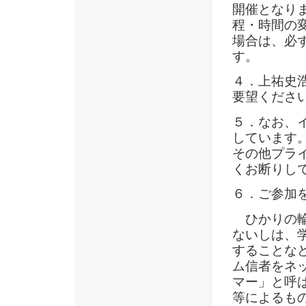
開催となり
程・時間の
場合は、必
す。
４．上祐史
要望くださ
５．なお、
しています
その他プラ
くお断りし
６．ご参加
ひかりの輪
ないしは、
することな
ム信者をネ
マー」と呼
等によるも