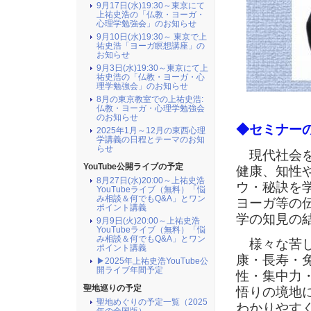
9月17日(水)19:30～東京にて
上祐史浩の「仏教・ヨーガ・
心理学勉強会」のお知らせ
9月10日(水)19:30～ 東京で上
祐史浩「ヨーガ瞑想講座」の
お知らせ
9月3日(水)19:30～東京にて上
祐史浩の「仏教・ヨーガ・心
理学勉強会」のお知らせ
8月の東京教室での上祐史浩:
仏教・ヨーガ・心理学勉強会
のお知らせ
◆セミナー
2025年1月～12月の東西心理
学講義の日程とテーマのお知
らせ
現代社会を
YouTube公開ライブの予定
健康、知性
8月27日(水)20:00～上祐史浩
ウ・秘訣を
YouTubeライブ（無料）「悩
み相談＆何でもQ&A」とワン
ヨーガ等の
ポイント講義
学の知見の
9月9日(火)20:00～上祐史浩
YouTubeライブ（無料）「悩
み相談＆何でもQ&A」とワン
様々な苦し
ポイント講義
康・長寿・
▶2025年上祐史浩YouTube公
開ライブ年間予定
性・集中力
聖地巡りの予定
悟りの境地
聖地めぐりの予定一覧（2025
わかりやす