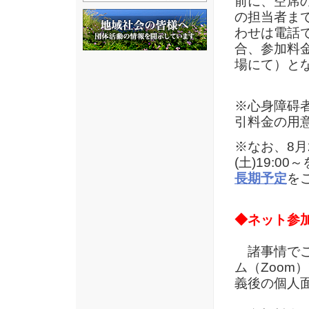
前に、空席
の担当者ま
わせは電話
合、参加料
場にて）と
※心身障碍
引料金の用
※なお、8月
(土)19:
長期予定
を
◆ネット参
諸事情でご
ム（Zoo
義後の個人