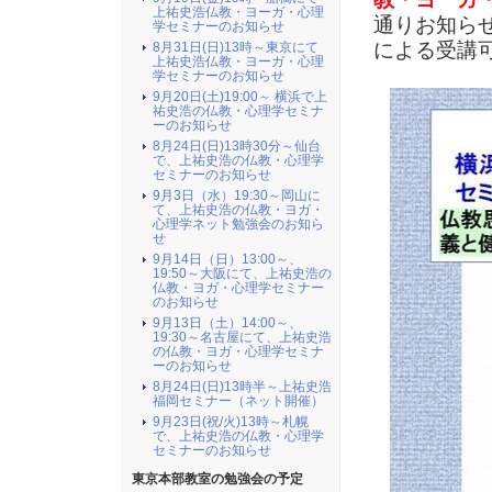
上祐史浩仏教・ヨーガ・心理
通りお知ら
学セミナーのお知らせ
による受講
8月31日(日)13時～東京にて
上祐史浩仏教・ヨーガ・心理
学セミナーのお知らせ
9月20日(土)19:00～ 横浜で上
祐史浩の仏教・心理学セミナ
ーのお知らせ
8月24日(日)13時30分～仙台
で、上祐史浩の仏教・心理学
セミナーのお知らせ
9月3日（水）19:30～岡山に
て、上祐史浩の仏教・ヨガ・
心理学ネット勉強会のお知ら
せ
9月14日（日）13:00～、
19:50～大阪にて、上祐史浩の
仏教・ヨガ・心理学セミナー
のお知らせ
9月13日（土）14:00～、
19:30～名古屋にて、上祐史浩
の仏教・ヨガ・心理学セミナ
ーのお知らせ
8月24日(日)13時半～上祐史浩
福岡セミナー（ネット開催）
9月23日(祝/火)13時～札幌
で、上祐史浩の仏教・心理学
セミナーのお知らせ
東京本部教室の勉強会の予定