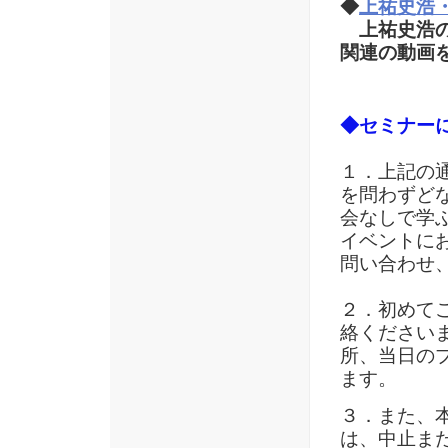
◆
上祐史浩・
上祐史浩
関連の動画
◆セミナー
１．上記の
を問わずど
会なしで学
イベントに
問い合わせ
２．初めて
絡ください
所、当日の
ます。
３．また、
は、中止ま