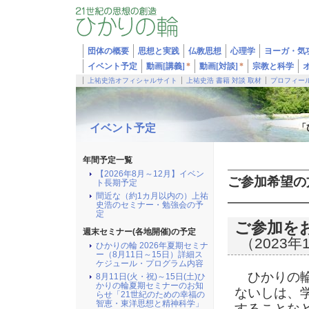
団体の概要
思想と実践
仏教思想
心理学
ヨーガ・気
イベント予定
動画[講義]
*
動画[対談]
*
宗教と科学
上祐史浩オフィシャルサイト
上祐史浩 書籍 対談 取材
プロフィー
イベント予定
「
年間予定一覧
【2026年8月～12月】イベン
ご参加希望の
ト長期予定
間近な（約1カ月以内の）上祐
史浩のセミナー・勉強会の予
定
ご参加を
週末セミナー(各地開催)の予定
（2023年
ひかりの輪 2026年夏期セミナ
ー（8月11日～15日）詳細ス
ケジュール・プログラム内容
ひかりの輪
8月11日(火・祝)～15日(土)ひ
かりの輪夏期セミナーのお知
ないしは、
らせ「21世紀のための幸福の
智恵・東洋思想と精神科学」
することな