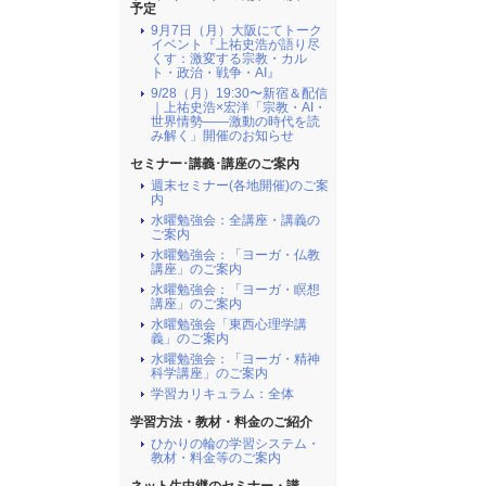
予定
9月7日（月）大阪にてトーク
イベント『上祐史浩が語り尽
くす：激変する宗教・カル
ト・政治・戦争・AI』
9/28（月）19:30〜新宿＆配信
｜上祐史浩×宏洋「宗教・AI・
世界情勢――激動の時代を読
み解く」開催のお知らせ
セミナー･講義･講座のご案内
週末セミナー(各地開催)のご案
内
水曜勉強会：全講座・講義の
ご案内
水曜勉強会：「ヨーガ・仏教
講座」のご案内
水曜勉強会：「ヨーガ・瞑想
講座」のご案内
水曜勉強会「東西心理学講
義」のご案内
水曜勉強会：「ヨーガ・精神
科学講座」のご案内
学習カリキュラム：全体
学習方法・教材・料金のご紹介
ひかりの輪の学習システム・
教材・料金等のご案内