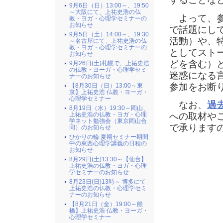
9月6日（日）13:00～、19:50
～大阪にて、上祐史浩の仏
よって、参
教・ヨガ・心理学セミナーの
お知らせ
で話題にし
9月5日（土）14:00～、19:30
活動）や、
～名古屋にて、上祐史浩の仏
教・ヨガ・心理学セミナーの
としてスト
お知らせ
どを含む）
9月26日(土)札幌で、上祐史浩
の仏教・ヨーガ・心理学セミ
迷惑になる
ナーのお知らせ
参加をお断
【8月30日（日）13:00～東
京】上祐史浩 仏教・ヨーガ・
心理学セミナー
なお、
過
8月19日（水）19:30～岡山、
上祐史浩の仏教・ヨガ・心理
への取材や
学ネット勉強会（東京岡山合
で承ります
同）のお知らせ
ひかりの輪 夏期セミナー期間
中の東西心理学講義の日程の
お知らせ
8月29日(土)13:30～【仙台】
上祐史浩の仏教・ヨガ・心理
学セミナーのお知らせ
8月23日(日)13時～ 博多にて
上祐史浩の仏教・心理学セミ
ナーのお知らせ
【8月21日（金）19:00～船
橋】上祐史浩 仏教・ヨーガ・
心理学セミナー