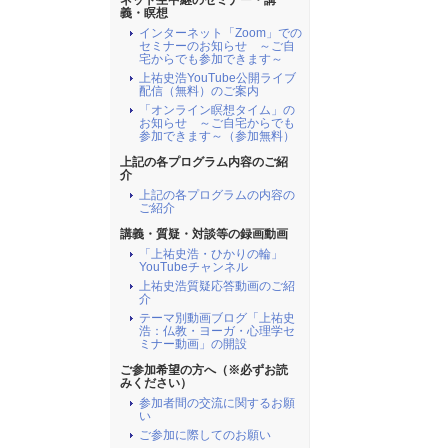
ネット生中継のセミナー・講
義・瞑想
インターネット「Zoom」での
セミナーのお知らせ ～ご自
宅からでも参加できます～
上祐史浩YouTube公開ライブ
配信（無料）のご案内
「オンライン瞑想タイム」の
お知らせ ～ご自宅からでも
参加できます～（参加無料）
上記の各プログラム内容のご紹
介
上記の各プログラムの内容の
ご紹介
講義・質疑・対談等の録画動画
「上祐史浩・ひかりの輪」
YouTubeチャンネル
上祐史浩質疑応答動画のご紹
介
テーマ別動画ブログ「上祐史
浩：仏教・ヨーガ・心理学セ
ミナー動画」の開設
ご参加希望の方へ（※必ずお読
みください）
参加者間の交流に関するお願
い
ご参加に際してのお願い