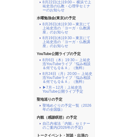
8月22日(土)19:00～ 横浜で上
祐史浩の仏教・心理学セミナ
ーのお知らせ
水曜勉強会(東京)の予定
8月26日(水)19:30～東京にて
上祐史浩の「ヨーガ・仏教講
座」のお知らせ
8月19日(水)19:30～東京にて
上祐史浩の「ヨーガ・仏教講
座」のお知らせ
YouTube公開ライブの予定
8月6日（木）19:30～ 上祐史
浩YouTubeライブ「悩み相談
＆何でもＱ＆Ａ」（無料）
8月24日（月）20:00～ 上祐史
浩YouTubeライブ「悩み相談
＆何でもＱ＆Ａ」（無料）
▶7月～12月：上祐史浩
YouTube公開ライブ予定
聖地巡りの予定
聖地めぐりの予定一覧（2026
年の全国版）
内観（感謝瞑想）の予定
自己内省法「内観」セミナー
のご案内(2026年の予定)
トークイベント・対談・出演の