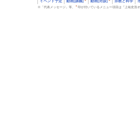
イベント予定
動画[講義]
*
動画[対談]
*
宗教と科学
*
※「代表メッセージ」等、
印が付いているメニュー項目は『上祐史浩