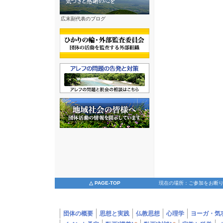
広末副代表のブログ
△ PAGE-TOP
現在の場所：ご参加をお断り
団体の概要
思想と実践
仏教思想
心理学
ヨーガ・気