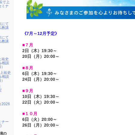
横浜で上
セミナ
東京にて
仏教講
《7月～12月予定》
東京にて
仏教講
■７月
2日（木）19:30～
20日（月）20:00～
 上祐史
悩み相談
料）
■８月
 上祐史
6日（木）19:30～
悩み相談
24日（月）20:00～
料）
浩
定
■９月
10日（木）19:30～
22日（火）20:00～
2026
■１０
月
6日（火）20:00～
ミナー
26日（月）20:00～
)
演の