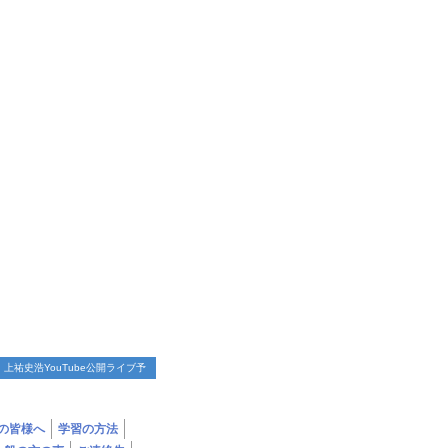
：上祐史浩YouTube公開ライブ予
ブの予定
/
イベント予定
/
ＨＯＭＥ
の皆様へ
学習の方法