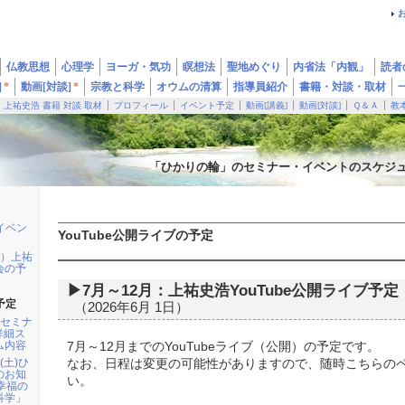
仏教思想
心理学
ヨーガ・気功
瞑想法
聖地めぐり
内省法「内観」
読者
]
*
動画[対談]
*
宗教と科学
オウムの清算
指導員紹介
書籍・対談・取材
上祐史浩 書籍 対談 取材
プロフィール
イベント予定
動画[講義]
動画[対談]
Ｑ＆Ａ
教
「ひかりの輪」のセミナー・イベントのスケジ
】イベン
YouTube公開ライブの予定
の）上祐
会の予
▶7月～12月：上祐史浩YouTube公開ライブ予定
予定
（2026年6月 1日）
期セミナ
詳細ス
ム内容
7月～12月までのYouTubeライブ（公開）の予定です。
(土)ひ
なお、日程は変更の可能性がありますので、随時こちらの
のお知
い。
幸福の
科学」