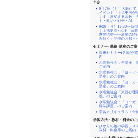
予定
9月7日（月）大阪にて
イベント『上祐史浩が
くす：激変する宗教・
ト・政治・戦争・AI』
9/28（月）19:30〜新
｜上祐史浩×宏洋「宗教
世界情勢――激動の時
み解く」開催のお知ら
セミナー･講義･講座のご案
週末セミナー(各地開催
内
水曜勉強会：全講座・
ご案内
水曜勉強会：「ヨーガ
講座」のご案内
水曜勉強会：「ヨーガ
講座」のご案内
水曜勉強会「東西心理
義」のご案内
水曜勉強会：「ヨーガ
科学講座」のご案内
学習カリキュラム：全
学習方法・教材・料金のご
ひかりの輪の学習シス
教材・料金等のご案内