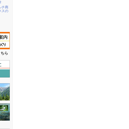
合
ルチ商
ネスの
こちら