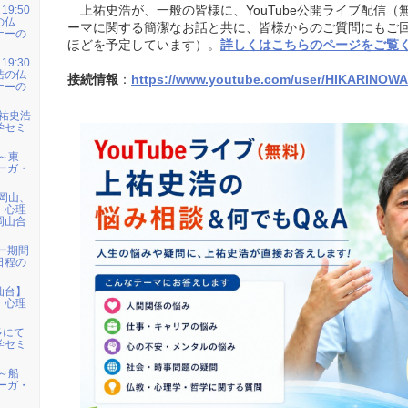
9:50
上祐史浩が、一般の皆様に、YouTube公開ライブ配信（
の仏
ーマに関する簡潔なお話と共に、皆様からのご質問にもご回
ナーの
ほどを予定しています）。
詳しくはこちらのページをご覧
9:30
浩の仏
接続情報
：
https://www.youtube.com/user/HIKARINOWA
ナーの
上祐史浩
学セミ
0～東
ーガ・
～岡山、
・心理
岡山合
ー期間
日程の
【仙台】
・心理
多にて
学セミ
0～船
ーガ・