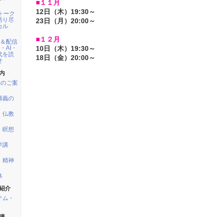
■１１月
12日（木）19:30～
トーク
語り尽
23日（月）20:00～
カル
■１２月
宿＆配信
・AI・
10日（木）19:30～
代を読
18日（金）20:00～
せ
内
)のご案
講義の
・仏教
・瞑想
学講
・精神
体
紹介
テム・