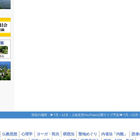
現在の場所：▶7月～12月：上祐史浩YouTube公開ライブ予定/▶7月～12月
定
/
YouTube公開ライ
仏教思想
心理学
ヨーガ・気功
瞑想法
聖地めぐり
内省法「内観」
読者