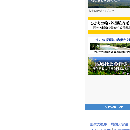
広末副代表のブログ
△ PAGE-TOP
団体の概要
思想と実践