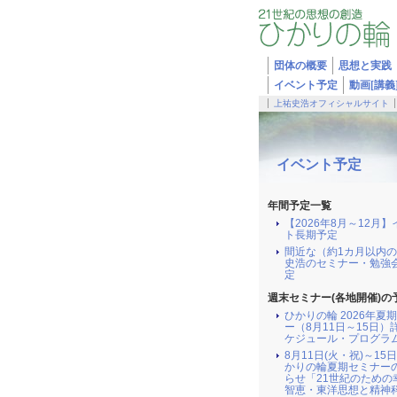
団体の概要
思想と実践
イベント予定
動画[講義
上祐史浩オフィシャルサイト
イベント予定
年間予定一覧
【2026年8月～12月
ト長期予定
間近な（約1カ月以内
史浩のセミナー・勉強
定
週末セミナー(各地開催)の
ひかりの輪 2026年夏
ー（8月11日～15日）
ケジュール・プログラ
8月11日(火・祝)～15日
かりの輪夏期セミナー
らせ「21世紀のための
智恵・東洋思想と精神