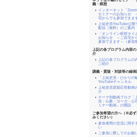
ネット生中継のセミナー・
義・瞑想
インターネット「Zoo
セミナーのお知らせ 
宅からでも参加できま
上祐史浩YouTube公
配信（無料）のご案内
「オンライン瞑想タイ
お知らせ ～ご自宅か
参加できます～（参加
上記の各プログラム内容の
介
上記の各プログラムの
ご紹介
講義・質疑・対談等の録画
「上祐史浩・ひかりの
YouTubeチャンネル
上祐史浩質疑応答動画
介
テーマ別動画ブログ「
浩：仏教・ヨーガ・心
ミナー動画」の開設
ご参加希望の方へ（※必ず
みください）
参加者間の交流に関す
い
ご参加に際してのお願