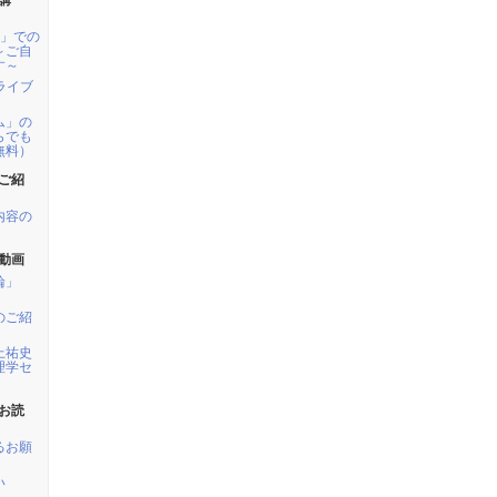
講
m」での
～ご自
す～
開ライブ
ム」の
らでも
無料）
ご紹
内容の
動画
輪」
のご紹
上祐史
理学セ
お読
るお願
い