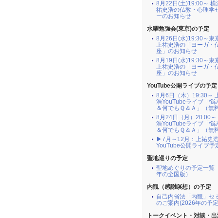
8月22日(土)19:00～ 
祐史浩の仏教・心理学
ーのお知らせ
水曜勉強会(東京)の予定
8月26日(水)19:30～
上祐史浩の「ヨーガ・
座」のお知らせ
8月19日(水)19:30～
上祐史浩の「ヨーガ・
座」のお知らせ
YouTube公開ライブの予定
8月6日（木）19:30～
浩YouTubeライブ「
＆何でもＱ＆Ａ」（無
8月24日（月）20:00～
浩YouTubeライブ「
＆何でもＱ＆Ａ」（無
▶7月～12月：上祐史
YouTube公開ライブ予
聖地巡りの予定
聖地めぐりの予定一覧（
年の全国版）
内観（感謝瞑想）の予定
自己内省法「内観」セ
のご案内(2026年の予定
トークイベント・対談・出