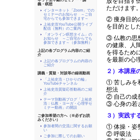
放を目指す
ネット生中継のセミナー・講
義・瞑想
ただけます
インターネット「Zoom」での
セミナーのお知らせ ～ご自
② 痩身目
宅からでも参加できます～
上祐史浩YouTube公開ライブ
を目的とし
配信（無料）のご案内
「オンライン瞑想タイム」の
③ 仏教の
お知らせ ～ご自宅からでも
参加できます～（参加無料）
の健康、人
上記の各プログラム内容のご紹
を得るため
介
を最新の心
上記の各プログラムの内容の
ご紹介
２）本講座
講義・質疑・対談等の録画動画
「上祐史浩・ひかりの輪」
① 苦しみ
YouTubeチャンネル
想法
上祐史浩質疑応答動画のご紹
介
② 自己の
テーマ別動画ブログ「上祐史
③ 心身の
浩：仏教・ヨーガ・心理学セ
ミナー動画」の開設
３）実践す
ご参加希望の方へ（※必ずお読
みください）
① 体操・姿
参加者間の交流に関するお願
い
② 呼吸法
ご参加に際してのお願い