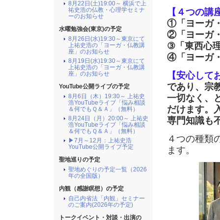
8月22日(土)19:00～ 横浜で上
祐史浩の仏教・心理学セミナ
【４つの講
ーのお知らせ
①「ヨーガ
水曜勉強会(東京)の予定
②「ヨーガ
8月26日(水)19:30～東京にて
③「東西心
上祐史浩の「ヨーガ・仏教講
座」のお知らせ
④「ヨーガ
8月19日(水)19:30～東京にて
上祐史浩の「ヨーガ・仏教講
【安心して
座」のお知らせ
であり、宗
YouTube公開ライブの予定
一切なく、
8月6日（木）19:30～ 上祐史
浩YouTubeライブ「悩み相談
だけます。
＆何でもＱ＆Ａ」（無料）
8月24日（月）20:00～ 上祐史
専門知識も
浩YouTubeライブ「悩み相談
＆何でもＱ＆Ａ」（無料）
４つの種類
▶7月～12月：上祐史浩
YouTube公開ライブ予定
ます。
聖地巡りの予定
聖地めぐりの予定一覧（2026
年の全国版）
内観（感謝瞑想）の予定
自己内省法「内観」セミナー
のご案内(2026年の予定)
トークイベント・対談・出演の