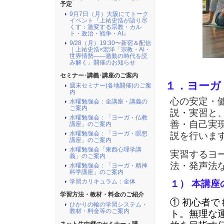
予定
9月7日（月）大阪にてトーク
イベント『上祐史浩が語り尽
くす：激変する宗教・カル
ト・政治・戦争・AI』
9/28（月）19:30〜新宿＆配信
｜上祐史浩×宏洋「宗教・AI・
世界情勢――激動の時代を読
み解く」開催のお知らせ
セミナー･講義･講座のご案内
１．ヨーガ
週末セミナー(各地開催)のご案
内
心の安定・
水曜勉強会：全講座・講義の
ご案内
説・実習と
水曜勉強会：「ヨーガ・仏教
善・自己実
講座」のご案内
水曜勉強会：「ヨーガ・瞑想
説を行いま
講座」のご案内
水曜勉強会「東西心理学講
実習するヨ
義」のご案内
法・発声法
水曜勉強会：「ヨーガ・精神
科学講座」のご案内
学習カリキュラム：全体
１） 本講座
学習方法・教材・料金のご紹介
① 初心者
ひかりの輪の学習システム・
教材・料金等のご案内
ト。無理な