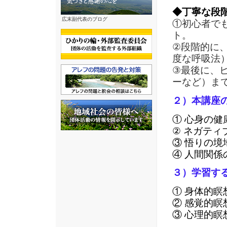
◆丁寧な段
広末副代表のブログ
①初心者で
ト。
②段階的に
度な呼吸法
③最後に、
ーなど）ま
２）本講座
① 心身の健
② ネガテ
③ 悟りの境
④ 人間関係
３）学習す
① 身体的瞑
② 感覚的瞑
③ 心理的瞑