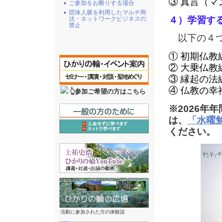
③ 真言（マ
ご参加をお断りする場合
団体人脈を利用したマルチ商
４）学習す
法・ネットワークビジネスの
禁止
以下の４つ
① 初期仏教
② 大乗仏教
③ 縁起の法
④ 仏教の幸
👆参加ご希望の方はこちら
※2026年
は、
「水曜
ください。
活動に参加された方の体験談