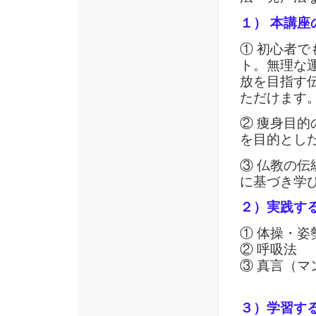
１） 本講座
① 初心者
ト。無理な
放を目指す
ただけます
② 痩身目
を目的とし
③ 仏教の
に基づき学
２）実践す
① 体操・姿
② 呼吸法
③ 真言（マ
３）学習す