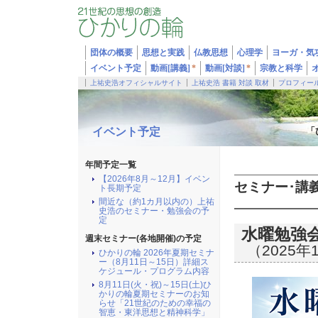
団体の概要
思想と実践
仏教思想
心理学
ヨーガ・気
イベント予定
動画[講義]
*
動画[対談]
*
宗教と科学
上祐史浩オフィシャルサイト
上祐史浩 書籍 対談 取材
プロフィー
イベント予定
「
年間予定一覧
【2026年8月～12月】イベン
セミナー･講
ト長期予定
間近な（約1カ月以内の）上祐
史浩のセミナー・勉強会の予
定
水曜勉強
週末セミナー(各地開催)の予定
（2025年
ひかりの輪 2026年夏期セミナ
ー（8月11日～15日）詳細ス
ケジュール・プログラム内容
8月11日(火・祝)～15日(土)ひ
かりの輪夏期セミナーのお知
らせ「21世紀のための幸福の
智恵・東洋思想と精神科学」