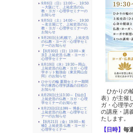
9月6日（日）13:00～、19:50
～大阪にて、上祐史浩の仏
教・ヨガ・心理学セミナーの
お知らせ
9月5日（土）14:00～、19:30
～名古屋にて、上祐史浩の仏
教・ヨガ・心理学セミナーの
お知らせ
9月26日(土)札幌で、上祐史浩
の仏教・ヨーガ・心理学セミ
ナーのお知らせ
【8月30日（日）13:00～東
京】上祐史浩 仏教・ヨーガ・
心理学セミナー
8月19日（水）19:30～岡山、
上祐史浩の仏教・ヨガ・心理
学ネット勉強会（東京岡山合
同）のお知らせ
ひかりの輪 夏期セミナー期間
中の東西心理学講義の日程の
お知らせ
ひかりの輪
8月29日(土)13:30～【仙台】
表）が主催
上祐史浩の仏教・ヨガ・心理
学セミナーのお知らせ
ガ・心理学
8月23日(日)13時～ 博多にて
の講座・講
上祐史浩の仏教・心理学セミ
ナーのお知らせ
たします。
【8月21日（金）19:00～船
橋】上祐史浩 仏教・ヨーガ・
【日時】
毎週
心理学セミナー