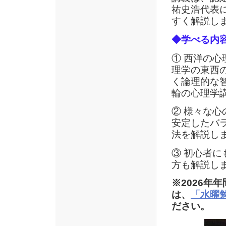
祐史浩代表
すく解説し
◆学べる内
① 西洋の
理学の東西
く論理的な
輪の心理学
② 様々な
安定したバ
法を解説し
③ 初心者
方も解説し
※2026年
は、
「水曜
ださい。