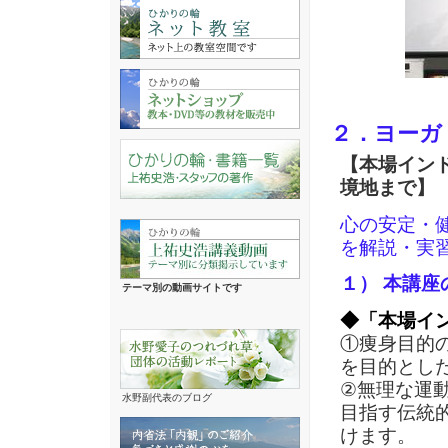
２．ヨーガ
【本場イン
境地まで】
心の安定・
を解説・実
１） 本講座
テーマ別の動画サイトです
◆「本場イ
①痩身目的
を目的とし
②無理な運
水野副代表のブログ
目指す伝統
けます。