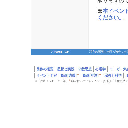
承りますの
※
本イベン
ください。
△ PAGE-TOP
現在の場所：水曜勉強会：全
団体の概要
思想と実践
仏教思想
心理学
ヨーガ・気
イベント予定
動画[講義]
*
動画[対談]
*
宗教と科学
*
※「代表メッセージ」等、
印が付いているメニュー項目は『上祐史浩