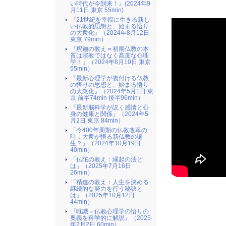
い時代が今到来！』(2024年9
月11日 東京 55min)
『21世紀を幸福に生きる新し
い仏教的思想と、始まる悟り
の大衆化』（2024年8月12日
東京 79min）
『釈迦の教え＝初期仏教の本
質は宗教ではなく高度な心理
学！』（2024年8月10日 東京
55min）
『最新心理学が裏付ける仏教
の悟りの思想と、始まる悟り
の大衆化』（2024年5月1日 東
京 前半74min 後半96min）
『最新脳科学が説く感情と心
身の健康と関係』（2024年5
月2日 東京 84min）
「今400年周期の仏教改革の
時：大衆が悟る新仏教の誕
生？」（2024年10月19日
40min）
「仏陀の教え：縁起の法と
は」（2025年7月16日
26min）
「精進の教え：人生を決める
継続的な努力を行う秘訣と
は」（2025年10月12日
44min）
『唯識＝仏教心理学の悟りの
奥義を科学的に解説』（2025
年2月2日 60min）