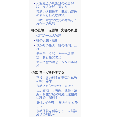
人類社会の周期説の総合解
説：歴史は繰り返すか
宗教の大転換期：既存の宗教
の衰退と新たな潮流
仏教・宗教の歴史の総括とこ
れからの思想
輪の思想･一元思想：究極の真理
仏陀の一元の智慧
輪の思想・法則
ひかりの輪の「輪の法則」と
は
新年号「令和」と十七条憲
法：和と輪の思想
大乗仏教の瞑想：シンボル瞑
想
仏教･ヨーガを科学する
死後世界の科学的研究と仏教
の転生思想
宗教と科学の統合に向けて
人の煩悩（＝過剰な執着・嫌
悪）を生む脳の神経伝達物質
の理論（脳科学）
身体の心理学 ～動きが心を作
る～
宗教体験を科学する ～脳神
経学の知見～