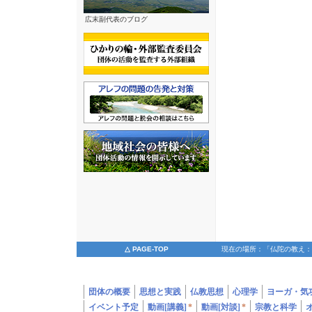
広末副代表のブログ
△ PAGE-TOP
現在の場所：「仏陀の教え：縁起
団体の概要
思想と実践
仏教思想
心理学
ヨーガ・気
イベント予定
動画[講義]
*
動画[対談]
*
宗教と科学