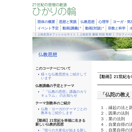
団体の概要
思想と実践
仏教思想
心理学
ヨーガ・気
イベント予定
動画[講義]
*
動画[対談]
*
宗教と科学
上祐史浩オフィシャルサイト
上祐史浩 書籍 対談 取材
プロフィー
仏教思想
このコーナーについて
様々な仏教思想をご紹介して
【動画】21世紀
います
仏教講義の予定とテーマ
「『仏教の思想』講義のカリ
「仏陀の教え：
キュラム」 のお知らせ
テーマ別教本のご紹介
１．縁起の法と
仏教・ヨーガのテーマごとの
教本をご紹介します
２．因果の法則
３．業の法則
【動画】21世紀を幸福に生きる
新しい仏教的思想
４．自業自得の
５．自業自得の
『悟りの大衆化が始まる新し