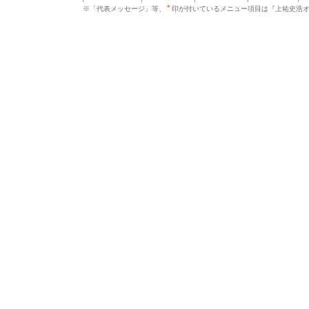
*
※「代表メッセージ」等、
印が付いているメニュー項目は『上祐史浩