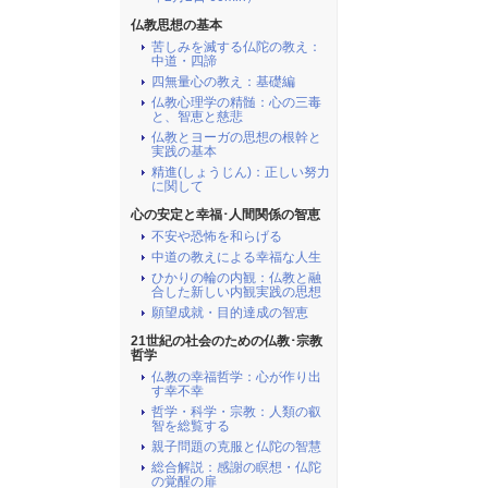
仏教思想の基本
苦しみを滅する仏陀の教え：
中道・四諦
四無量心の教え：基礎編
仏教心理学の精髄：心の三毒
と、智恵と慈悲
仏教とヨーガの思想の根幹と
実践の基本
精進(しょうじん)：正しい努力
に関して
心の安定と幸福･人間関係の智恵
不安や恐怖を和らげる
中道の教えによる幸福な人生
ひかりの輪の内観：仏教と融
合した新しい内観実践の思想
願望成就・目的達成の智恵
21世紀の社会のための仏教･宗教
哲学
仏教の幸福哲学：心が作り出
す幸不幸
哲学・科学・宗教：人類の叡
智を総覧する
親子問題の克服と仏陀の智慧
総合解説：感謝の瞑想・仏陀
の覚醒の扉