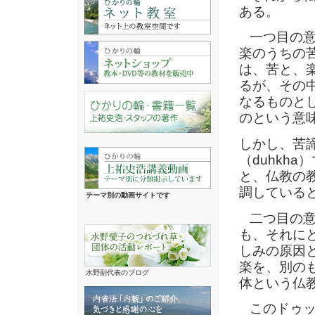
ある。
一つ目の意
楽のうちの
は、苦と、
るが、その
なるものと
のという意
しかし、苦
（duhkh
と、仏教の
調している
テーマ別の動画サイトです
二つ目の意味
も、それに
しみの原因
楽を、別の
水野副代表のブログ
体という仏
このドゥッカ