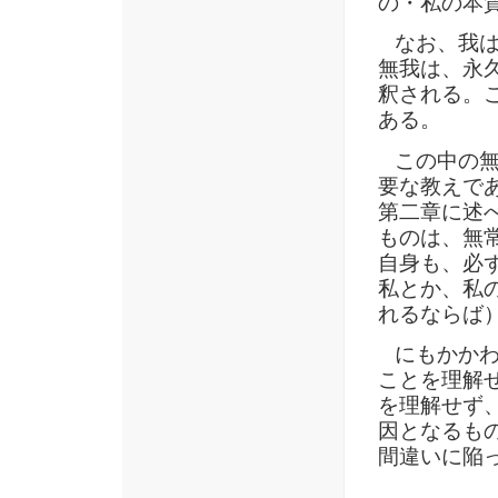
の・私の本
なお、我は
無我は、永
釈される。
ある。
この中の無
要な教えで
第二章に述
ものは、無
自身も、必
私とか、私
れるならば
にもかかわ
ことを理解
を理解せず
因となるも
間違いに陥