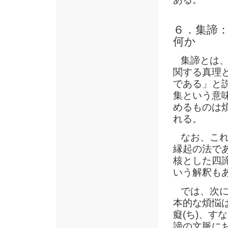
６．集諦：
何か
集諦とは、苦
関する真理
である」と
集という意
めるものは
れる。
なお、これ
縁起の法で
核とした四
いう解釈も
では、次に
本的な煩悩は
癡(ち)、
諦の文脈に