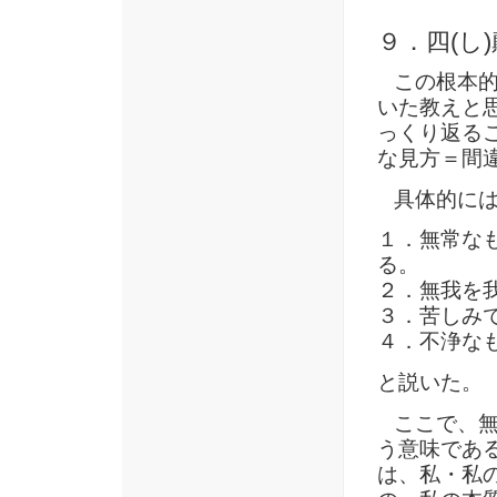
９．四(し)
この根本的
いた教えと
っくり返る
な見方＝間
具体的には
１．無常な
る。
２．無我を
３．苦しみ
４．不浄な
と説いた。
ここで、無
う意味であ
は、私・私