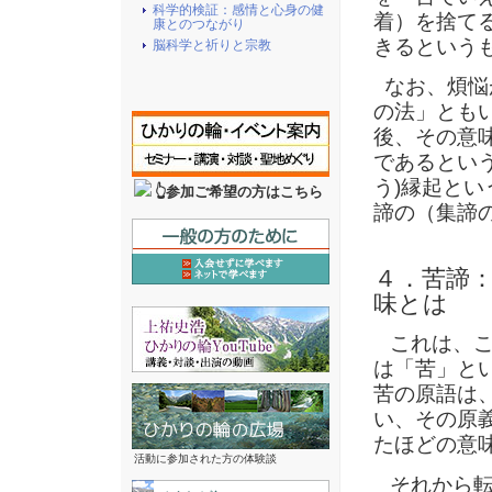
科学的検証：感情と心身の健
着）を捨て
康とのつながり
きるという
脳科学と祈りと宗教
なお、煩悩が
の法」とも
後、その意
であるという
う)縁起と
👆参加ご希望の方はこちら
諦の（集諦
４．苦諦：
味とは
これは、こ
は「苦」と
苦の原語は、
い、その原
たほどの意
活動に参加された方の体験談
それから転じ