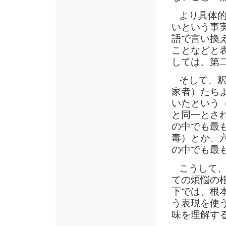
より具体的
いという事
語で言い換
ことなどと
しては、第
そして、釈
家者）たち
いたという
と同一とさ
の中でも最
毒）とか、
の中でも最
こうして、
ての煩悩の
下では、根
う表現を使
味を理解す