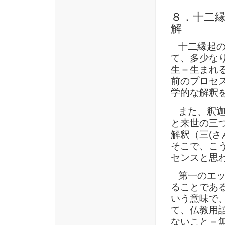
８．十二
解
十二縁起の
て、多少な
生＝生まれ
前のプロセ
学的な解釈
また、釈迦
と来世の三
解釈（三(さ
そこで、こ
センスと思
第一のエッ
ることであ
いう意味で
て、仏教用
ないこと＝