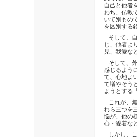
自己と他者
わち、仏教
いて別もの
を区別する
そして、自
じ、他者よ
見、我愛な
そして、外
感じるよう
て、心地よ
て増やそう
ようとする
これが、無
れら三つを
悩が、他の
心・愛着な
しかし、こ