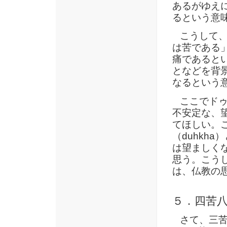
あるがゆえ
るという意
こうして、
は苦である
痛であると
となどを背
なるという
ここでドゥッ
不安定な、
てほしい。
（duhkh
は望ましく
思う。こう
は、仏教の
５．四苦
さて、三苦に