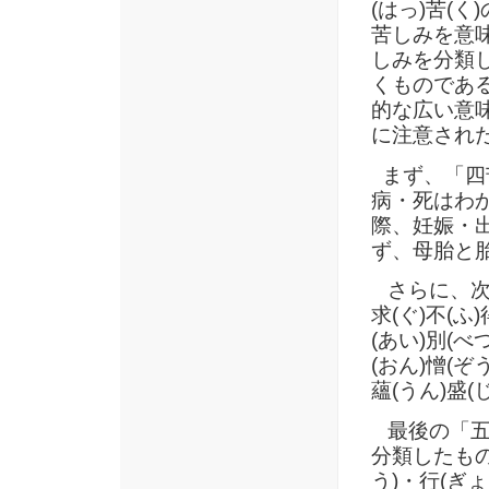
(はっ)苦(
苦しみを意
しみを分類
くものであ
的な広い意味
に注意され
まず、「四
病・死はわ
際、妊娠・
ず、母胎と
さらに、次
求(ぐ)不(ふ
(あい)別(べ
(おん)憎(ぞ
蘊(うん)盛(
最後の「五
分類したもの
う)・行(ぎ