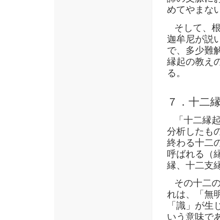
めてやまな
そして、根
迦牟尼が説
で、多少難
縁起の教え
る。
７．十二
「十二縁起
分析したも
終わる十二
呼ばれる（
縁、十二支
その十二の
れは、「無
「識」が生
いう意味で