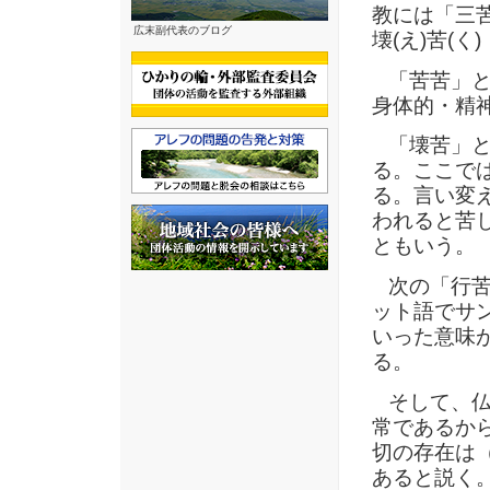
教には「三苦
広末副代表のブログ
壊(え)苦(く
「苦苦」と
身体的・精
「壊苦」と
る。ここで
る。言い変
われると苦
ともいう。
次の「行苦
ット語でサン
いった意味
る。
そして、仏
常であるから
切の存在は
あると説く