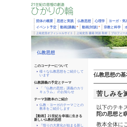
団体の概要
思想と実践
仏教思想
心理学
ヨーガ・気
イベント予定
動画[講義]
*
動画[対談]
*
宗教と科学
上祐史浩オフィシャルサイト
上祐史浩 書籍 対談 取材
プロフィー
仏教思想
このコーナーについて
様々な仏教思想をご紹介して
仏教思想の基
います
仏教講義の予定とテーマ
「『仏教の思想』講義のカリ
キュラム」 のお知らせ
苦しみを
テーマ別教本のご紹介
仏教・ヨーガのテーマごとの
以下のテキ
教本をご紹介します
陀の思想と
【動画】21世紀を幸福に生きる
新しい仏教的思想
教本全体に
『悟りの大衆化が始まる新し