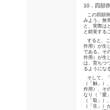
10．四顛
この四顛倒
みよう。無
と、実際は
と錯覚する
すると、こ
作用）が生
である。そ
作用）が生
は、育ちつ
るようにな
そして、「
（「触」）
作用）、そ
なり（「愛
（「取」）
（「生」）