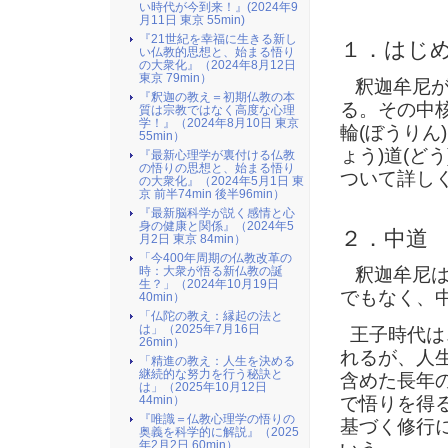
い時代が今到来！』(2024年9
月11日 東京 55min)
『21世紀を幸福に生きる新し
１．はじ
い仏教的思想と、始まる悟り
の大衆化』（2024年8月12日
東京 79min）
釈迦牟尼が
『釈迦の教え＝初期仏教の本
る。その中
質は宗教ではなく高度な心理
学！』（2024年8月10日 東京
輪(ぼうりん
55min）
ょう)道(ど
『最新心理学が裏付ける仏教
の悟りの思想と、始まる悟り
ついて詳し
の大衆化』（2024年5月1日 東
京 前半74min 後半96min）
『最新脳科学が説く感情と心
身の健康と関係』（2024年5
２．中道
月2日 東京 84min）
「今400年周期の仏教改革の
釈迦牟尼は
時：大衆が悟る新仏教の誕
生？」（2024年10月19日
でもなく、
40min）
「仏陀の教え：縁起の法と
は」（2025年7月16日
王子時代は
26min）
れるが、人
「精進の教え：人生を決める
継続的な努力を行う秘訣と
含めた長年
は」（2025年10月12日
で悟りを得
44min）
『唯識＝仏教心理学の悟りの
基づく修行
奥義を科学的に解説』（2025
年2月2日 60min）