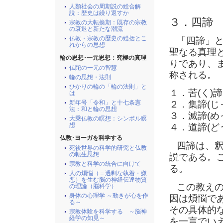
人類社会の周期説の総合解
説：歴史は繰り返すか
３．四諦
宗教の大転換期：既存の宗教
の衰退と新たな潮流
仏教・宗教の歴史の総括とこ
「四諦」とは
れからの思想
聖なる真理
輪の思想･一元思想：究極の真理
りであり、ま
仏陀の一元の智慧
称される。
輪の思想・法則
ひかりの輪の「輪の法則」と
１．苦(く)
は
新年号「令和」と十七条憲
２．集諦(じ
法：和と輪の思想
３．滅諦(め
大乗仏教の瞑想：シンボル瞑
想
４．道諦(ど
仏教･ヨーガを科学する
四諦は、釈
死後世界の科学的研究と仏教
の転生思想
説である。
宗教と科学の統合に向けて
る。
人の煩悩（＝過剰な執着・嫌
悪）を生む脳の神経伝達物質
この教えの
の理論（脳科学）
身体の心理学 ～動きが心を作
因は煩悩で
る～
その具体的
宗教体験を科学する ～脳神
経学の知見～
を一言でい