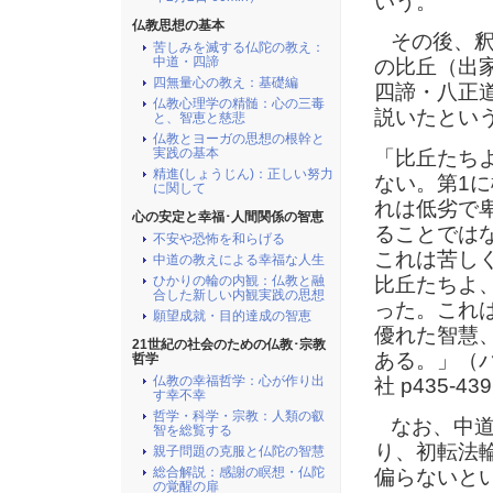
いう。
仏教思想の基本
その後、釈迦
苦しみを滅する仏陀の教え：
中道・四諦
の比丘（出
四無量心の教え：基礎編
四諦・八正
仏教心理学の精髄：心の三毒
説いたとい
と、智恵と慈悲
仏教とヨーガの思想の根幹と
実践の基本
「比丘たち
精進(しょうじん)：正しい努力
ない。第1
に関して
れは低劣で
心の安定と幸福･人間関係の智恵
ることでは
不安や恐怖を和らげる
これは苦し
中道の教えによる幸福な人生
比丘たちよ
ひかりの輪の内観：仏教と融
合した新しい内観実践の思想
った。これ
願望成就・目的達成の智恵
優れた智慧
21世紀の社会のための仏教･宗教
ある。」（
哲学
仏教の幸福哲学：心が作り出
社 p435-43
す幸不幸
哲学・科学・宗教：人類の叡
なお、中道
智を総覧する
り、初転法
親子問題の克服と仏陀の智慧
総合解説：感謝の瞑想・仏陀
偏らないと
の覚醒の扉