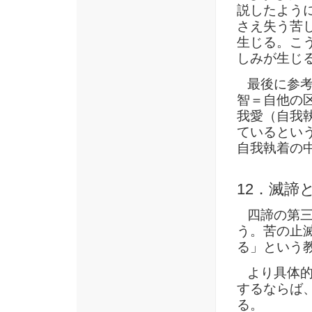
説したよう
さえ失う苦
生じる。こ
しみが生じ
最後に参考
智＝自他の
我愛（自我
ているとい
自我執着の
12．滅諦
四諦の第三で
う。苦の止
る」という
より具体的
するならば
る。