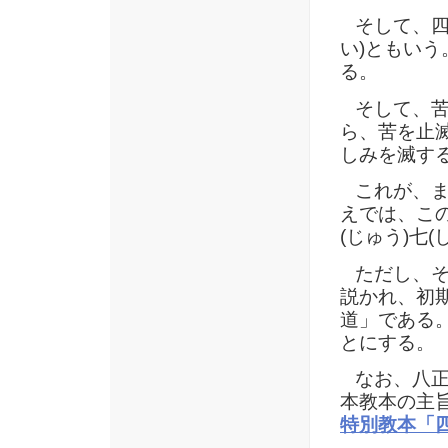
そして、四諦
い)ともい
る。
そして、苦
ら、苦を止
しみを滅す
これが、ま
えでは、この
(じゅう)七(
ただし、そ
説かれ、初
道」である
とにする。
なお、八正
本教本の主
特別教本「