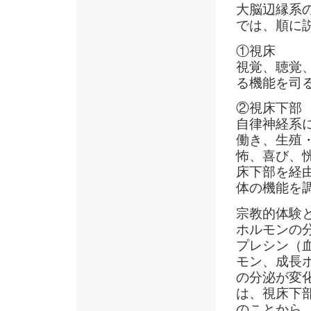
大脳辺縁系
では、順に
①視床
視覚、聴覚
る機能を司
②視床下部
自律神経系
働き、生殖
怖、喜び、
床下部を経
体の機能を
宗教的体験
ホルモンの
プレシン（
モン、成長
の分泌が変
は、視床下
のことから