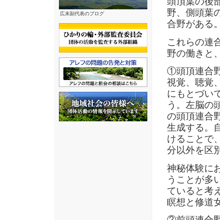
頭頂葉の後
野、側頭葉
広末副代表のブログ
合野がある
これらの連
野の働きと
①頭頂連合
視覚、聴覚
にもとづい
う。左脳の
の頭頂連合
生成する。
けることで
分以外を区
神秘体験に
うことが多
ていると考
瞑想と修道
②前頭連合