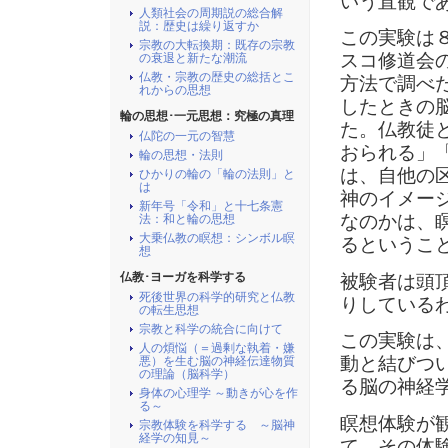
いう直観で
人類社会の周期説の総合解
説：歴史は繰り返すか
この実験は
宗教の大転換期：既存の宗教
スコ修道会
の衰退と新たな潮流
仏教・宗教の歴史の総括とこ
方法で調べ
れからの思想
したときの
輪の思想･一元思想：究極の真理
た。仏教徒
仏陀の一元の智慧
おられる」
輪の思想・法則
は、自他の
ひかりの輪の「輪の法則」と
は
神のイメー
新年号「令和」と十七条憲
なのかは、
法：和と輪の思想
大乗仏教の瞑想：シンボル瞑
るというこ
想
仏教･ヨーガを科学する
被験者は頭
死後世界の科学的研究と仏教
りしている
の転生思想
宗教と科学の統合に向けて
この実験は
人の煩悩（＝過剰な執着・嫌
動と結びつ
悪）を生む脳の神経伝達物質
の理論（脳科学）
る脳の神経
身体の心理学 ～動きが心を作
る～
瞑想体験が
宗教体験を科学する ～脳神
経学の知見～
て、その体