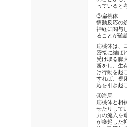
っていると
③扁桃体
情動反応の
神経に関与
ることが確
扁桃体は、
密接に結ば
受け取る膨
断をし、生
け行動を起
すれば、視
応を引き起
④海馬
扁桃体と相
せたりして
力の流入を
が喚起した