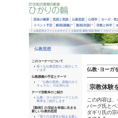
団体の概要
思想と実践
仏教思想
心理学
ヨーガ・気
イベント予定
動画[講義]
*
動画[対談]
*
宗教と科学
上祐史浩オフィシャルサイト
上祐史浩 書籍 対談 取材
プロフィー
仏教思想
このコーナーについて
様々な仏教思想をご紹介して
仏教･ヨーガ
います
仏教講義の予定とテーマ
「『仏教の思想』講義のカリ
キュラム」 のお知らせ
宗教体験
テーマ別教本のご紹介
仏教・ヨーガのテーマごとの
この内容は、
教本をご紹介します
バーグ氏とペ
【動画】21世紀を幸福に生きる
新しい仏教的思想
ダギリ氏の宗
『悟りの大衆化が始まる新し