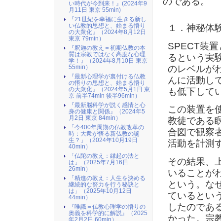
のである。
い時代が今到来！』(2024年9
月11日 東京 55min)
『21世紀を幸福に生きる新し
い仏教的思想と、始まる悟り
１．神秘体
の大衆化』（2024年8月12日
東京 79min）
SPECT装
『釈迦の教え＝初期仏教の本
質は宗教ではなく高度な心理
るという実
学！』（2024年8月10日 東京
のレベルが
55min）
『最新心理学が裏付ける仏教
んに活動し
の悟りの思想と、始まる悟り
の大衆化』（2024年5月1日 東
も低下して
京 前半74min 後半96min）
『最新脳科学が説く感情と心
この装置を
身の健康と関係』（2024年5
月2日 東京 84min）
教徒である
「今400年周期の仏教改革の
合図で観察
時：大衆が悟る新仏教の誕
生？」（2024年10月19日
活動を計測
40min）
「仏陀の教え：縁起の法と
その結果、
は」（2025年7月16日
26min）
いることが
「精進の教え：人生を決める
という。な
継続的な努力を行う秘訣と
は」（2025年10月12日
ているとい
44min）
したのであ
『唯識＝仏教心理学の悟りの
奥義を科学的に解説』（2025
かった。宗
年2月2日 60min）