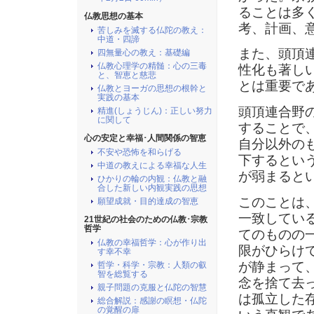
ることは多
仏教思想の基本
考、計画、
苦しみを滅する仏陀の教え：
中道・四諦
また、頭頂
四無量心の教え：基礎編
仏教心理学の精髄：心の三毒
性化も著し
と、智恵と慈悲
とは重要で
仏教とヨーガの思想の根幹と
実践の基本
頭頂連合野
精進(しょうじん)：正しい努力
に関して
することで
心の安定と幸福･人間関係の智恵
自分以外の
不安や恐怖を和らげる
下するとい
中道の教えによる幸福な人生
が弱まると
ひかりの輪の内観：仏教と融
合した新しい内観実践の思想
このことは
願望成就・目的達成の智恵
一致してい
21世紀の社会のための仏教･宗教
哲学
てのものの
仏教の幸福哲学：心が作り出
限がひらけ
す幸不幸
が静まって
哲学・科学・宗教：人類の叡
智を総覧する
念を捨て去
親子問題の克服と仏陀の智慧
は孤立した
総合解説：感謝の瞑想・仏陀
の覚醒の扉