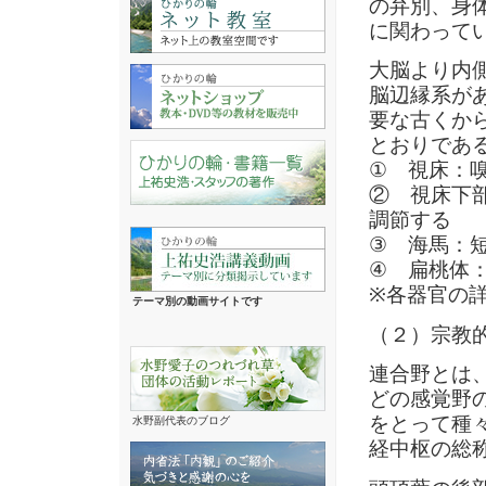
の弁別、身
に関わって
大脳より内
脳辺縁系が
要な古くか
とおりであ
① 視床：
② 視床下
調節する
③ 海馬：
④ 扁桃体
※各器官の
テーマ別の動画サイトです
（２）宗教
連合野とは
どの感覚野
をとって種
水野副代表のブログ
経中枢の総