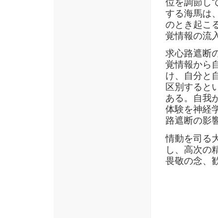
位を調節し
する海馬は
のとき起こ
覚情報の流
求心路遮断
覚情報から
け、自分と
区別すると
ある。自我
体験を神経
路遮断の影
情動を司る
し、高次の
畏敬の念、