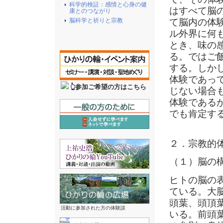
科学的検証：感情と心身の健
はすべて脳
康とのつながり
て脳内の体
脳科学と祈りと宗教
ル外界に何
とき、味の
る。ではご
する。しか
体験であっ
👆参加ご希望の方はこちら
じない場合
体験である
でも肯定す
２．宗教的
（１）脳の
ヒトの脳の
ている。大
頭葉、頭頂
活動に参加された方の体験談
いる。前頭