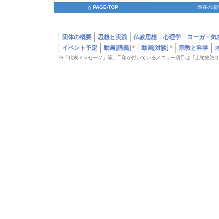
△ PAGE-TOP
現在の場
団体の概要
思想と実践
仏教思想
心理学
ヨーガ・気
イベント予定
動画[講義]
*
動画[対談]
*
宗教と科学
*
※「代表メッセージ」等、
印が付いているメニュー項目は『上祐史浩