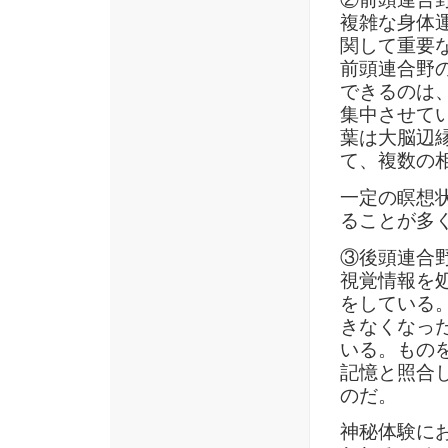
複雑な身体
関して重要
前頭連合野
できるのは
集中させて
葉は大脳辺
て、複数の
一定の瞑想
ることが多
③後頭連合
視覚情報を
をしている
きなくなっ
いる。もの
記憶と照合
のだ。
神秘体験に