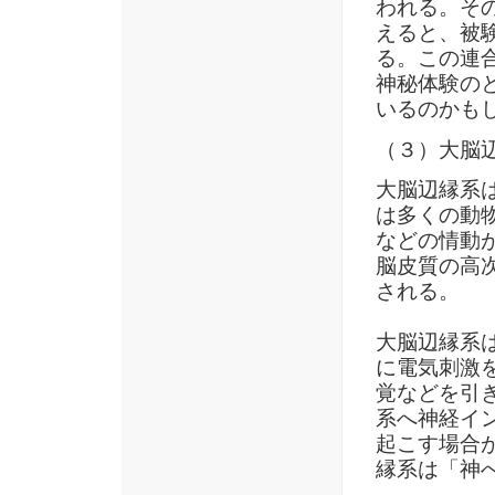
われる。そ
えると、被
る。この連
神秘体験の
いるのかも
（３）大脳
大脳辺縁系
は多くの動
などの情動
脳皮質の高
される。
大脳辺縁系
に電気刺激
覚などを引
系へ神経イ
起こす場合
縁系は「神