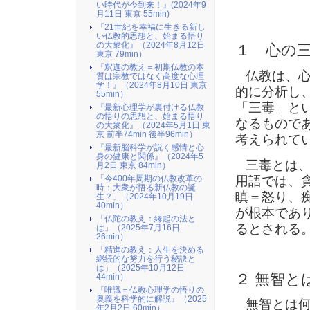
い時代が今到来！』(2024年9
月11日 東京 55min)
『21世紀を幸福に生きる新し
い仏教的思想と、始まる悟り
の大衆化』（2024年8月12日
１ 心の
東京 79min）
『釈迦の教え＝初期仏教の本
仏教は、心
質は宗教ではなく高度な心理
学！』（2024年8月10日 東京
的に分析し
55min）
「三毒」と
『最新心理学が裏付ける仏教
の悟りの思想と、始まる悟り
なるもので
の大衆化』（2024年5月1日 東
京 前半74min 後半96min）
考えられて
『最新脳科学が説く感情と心
身の健康と関係』（2024年5
三毒とは、
月2日 東京 84min）
用語では、貪
「今400年周期の仏教改革の
時：大衆が悟る新仏教の誕
瞋＝怒り、
生？」（2024年10月19日
40min）
が根本であ
「仏陀の教え：縁起の法と
るとされる
は」（2025年7月16日
26min）
「精進の教え：人生を決める
継続的な努力を行う秘訣と
は」（2025年10月12日
２ 無智と
44min）
『唯識＝仏教心理学の悟りの
奥義を科学的に解説』（2025
無智とは何
年2月2日 60min）