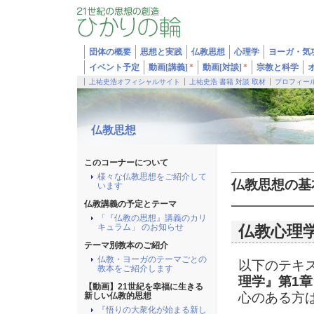
団体の概要
思想と実践
仏教思想
心理学
ヨーガ・気
イベント予定
動画[講義]
*
動画[対談]
*
宗教と科学
上祐史浩オフィシャルサイト
上祐史浩 書籍 対談 取材
プロフィー
仏教思想
このコーナーについて
様々な仏教思想をご紹介して
仏教思想の基
います
仏教講義の予定とテーマ
「『仏教の思想』講義のカリ
キュラム」 のお知らせ
仏教心理
テーマ別教本のご紹介
仏教・ヨーガのテーマごとの
以下のテキ
教本をご紹介します
理学』第1章
【動画】21世紀を幸福に生きる
心のある方
新しい仏教的思想
『悟りの大衆化が始まる新し