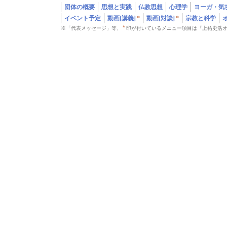
団体の概要
思想と実践
仏教思想
心理学
ヨーガ・気
イベント予定
動画[講義]
*
動画[対談]
*
宗教と科学
*
※「代表メッセージ」等、
印が付いているメニュー項目は『上祐史浩