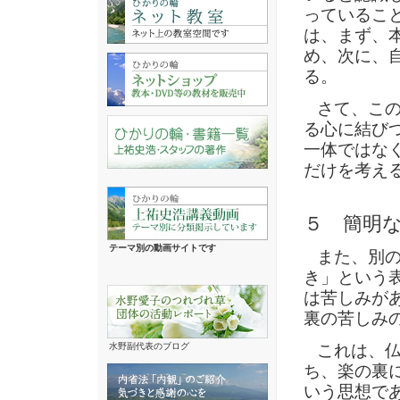
っているこ
は、まず、
め、次に、
る。
さて、この
る心に結び
一体ではな
だけを考え
５ 簡明な
テーマ別の動画サイトです
また、別の
き」という
は苦しみが
裏の苦しみ
水野副代表のブログ
これは、仏
ち、楽の裏
いう思想で