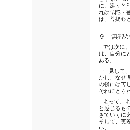
に、延々と
れは仏陀・
は、菩提心
９ 無智
では次に、
は、自分に
ある。
一見して、
かし、なぜ
の後には苦
それにとら
よって、よ
と感じるも
きていくに
そして、実
い。