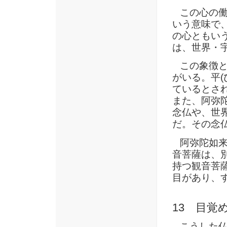
この心の働
いう意味で
の心ともい
は、世界・
この象徴と
がいる。平(
ているとさ
また、阿弥
念仏や、世
だ。その念
阿弥陀如来
音菩薩は、
持つ観音菩
目があり、
13 目覚
こうした仏