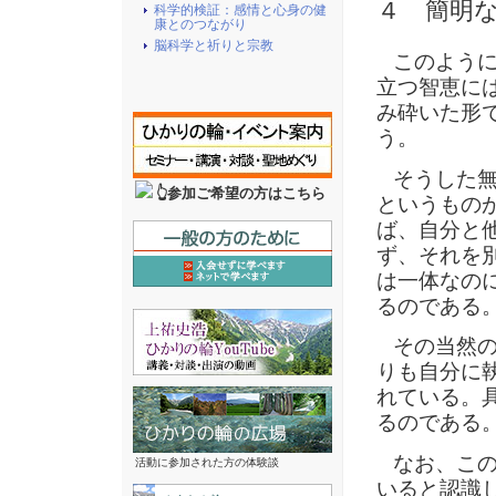
４ 簡明な
科学的検証：感情と心身の健
康とのつながり
脳科学と祈りと宗教
このように
立つ智恵に
み砕いた形
う。
そうした無
👆参加ご希望の方はこちら
というもの
ば、自分と
ず、それを
は一体なの
るのである
その当然の
りも自分に
れている。
るのである
なお、この
活動に参加された方の体験談
いると認識