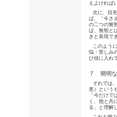
えよければ
次に、目先
ば、「今さ
の二つの無
ば、無智と
きと表現で
このように
悩・苦しみ
ひ頭に入れ
７ 簡明
それでは、
恵）という
「今だけで
く、他と共
る」と理解
これを噛み