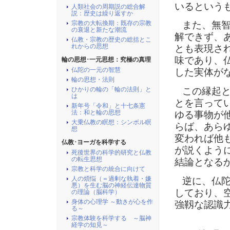
いるという
人類社会の周期説の総合解
説：歴史は繰り返すか
宗教の大転換期：既存の宗教
また、無智
の衰退と新たな潮流
解できず、
仏教・宗教の歴史の総括とこ
れからの思想
とも表現さ
味であり、
輪の思想･一元思想：究極の真理
仏陀の一元の智慧
した実体が
輪の思想・法則
この縁起と
ひかりの輪の「輪の法則」と
は
とを言って
新年号「令和」と十七条憲
法：和と輪の思想
ゆる事物が
大乗仏教の瞑想：シンボル瞑
らば、あら
想
変われば他
仏教･ヨーガを科学する
が説くよう
死後世界の科学的研究と仏教
の転生思想
結論となる
宗教と科学の統合に向けて
人の煩悩（＝過剰な執着・嫌
逆に、仏陀
悪）を生む脳の神経伝達物質
しており、
の理論（脳科学）
身体の心理学 ～動きが心を作
強靱な認識
る～
宗教体験を科学する ～脳神
経学の知見～