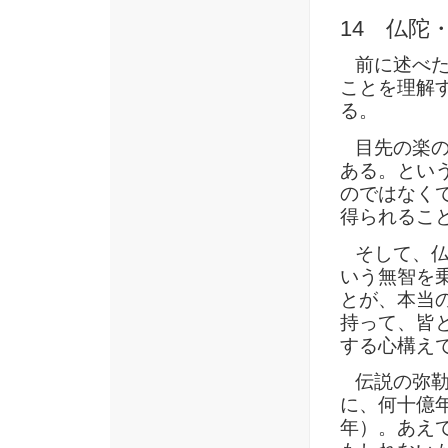
14 仏陀
前に述べた
ことを理解
る。
目先の楽の
ある。とい
のではなく
得られるこ
そして、仏
いう無智を
とが、本当
持って、皆
する心構え
伝説の弥勒
に、何十億年
年）。あえ