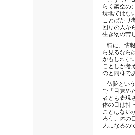
らく架空の
境地ではな
ことばかり
回りの人か
生き物の苦
特に、情報
ら見るなら
かもしれな
ことしか考
のと同様で
仏陀という
で「目覚め
者とも表現
体の目は持
ことはない
ろう。体の
人になるの