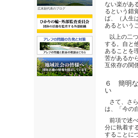
ない楽があ
広末副代表のブログ
るという錯
ば、（人生
あるという
以上の二つ
する。自と
あることを
苦があるか
互依存の関
６ 簡明な
い
さて、さら
は、「今の
前項で述べ
分に執着す
することに