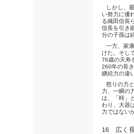
しかし、最
い努力に優
る織田信長
信長を引き
分の子孫は
一方、家康
けた。そして
76歳の天
260年の
継続力の違
怒りの力と
力、一瞬の
は、「時」
わり、大器
力ではない
16 広く