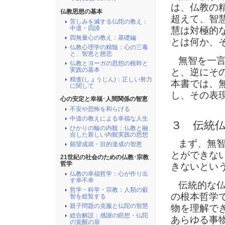
は、仏教の
仏教思想の基本
超えて、智
苦しみを滅する仏陀の教え：
中道・四諦
慧は対極的
四無量心の教え：基礎編
とは何か、
仏教心理学の精髄：心の三毒
と、智恵と慈悲
無智を一言
仏教とヨーガの思想の根幹と
実践の基本
と、逆にそ
精進(しょうじん)：正しい努力
本書では、
に関して
し、その表
心の安定と幸福･人間関係の智恵
不安や恐怖を和らげる
中道の教えによる幸福な人生
３ 伝統
ひかりの輪の内観：仏教と融
合した新しい内観実践の思想
まず、無智
願望成就・目的達成の智恵
とができな
21世紀の社会のための仏教･宗教
哲学
きないとい
仏教の幸福哲学：心が作り出
す幸不幸
伝統的な仏
哲学・科学・宗教：人類の叡
の根本哲学
智を総覧する
親子問題の克服と仏陀の智慧
物を理解で
総合解説：感謝の瞑想・仏陀
あらゆる事
の覚醒の扉