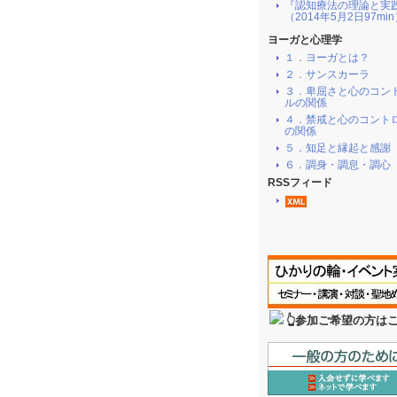
『認知療法の理論と実
（2014年5月2日97mi
ヨーガと心理学
１．ヨーガとは？
２．サンスカーラ
３．卑屈さと心のコン
ルの関係
４．禁戒と心のコント
の関係
５．知足と縁起と感謝
６．調身・調息・調心
RSSフィード
👆参加ご希望の方は