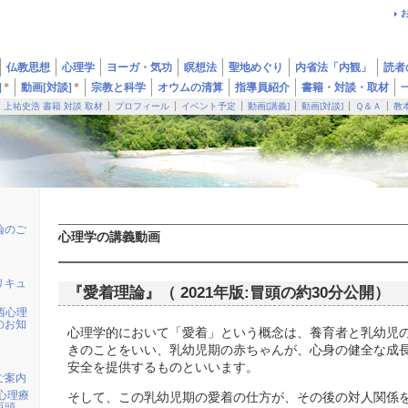
仏教思想
心理学
ヨーガ・気功
瞑想法
聖地めぐり
内省法「内観」
読者
]
*
動画[対談]
*
宗教と科学
オウムの清算
指導員紹介
書籍・対談・取材
上祐史浩 書籍 対談 取材
プロフィール
イベント予定
動画[講義]
動画[対談]
Ｑ＆Ａ
教
論のご
心理学の講義動画
リキュ
『愛着理論』（ 2021年版:冒頭の約30分公開）
東西心理
のお知
心理学的において「愛着」という概念は、養育者と乳幼児
きのことをいい、乳幼児期の赤ちゃんが、心身の健全な成
安全を提供するものといいます。
ご案内
心理療
そして、この乳幼児期の愛着の仕方が、その後の対人関係
大巨頭