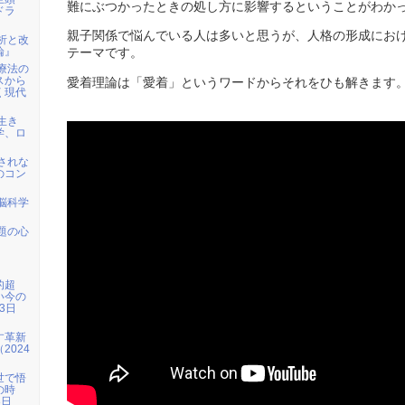
難にぶつかったときの処し方に影響するということがわか
ドラ
親子関係で悩んでいる人は多いと思うが、人格の形成にお
析と改
論』
テーマです。
療法の
スから
愛着理論は「愛着」というワードからそれをひも解きます
く現代
生き
学、ロ
されな
のコン
脳科学
』
題の心
的超
い今の
3日
す革新
2024
）
世で悟
の時
3日