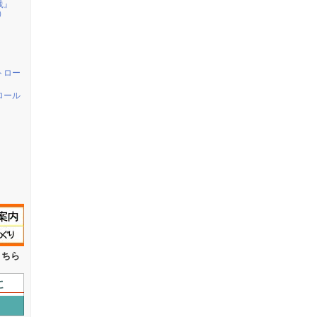
践』
n）
トロー
ロール
こちら