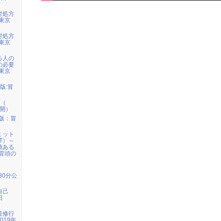
対処方
 東京
対処方
 東京
る人の
の必要
 東京
版:冒
』（
公開）
年版：冒
ミット
T）～
値ある
：冒頭の
30分公
自己
日
道修行
019年