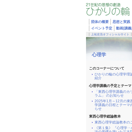
団体の概要
思想と実践
イベント予定
動画[講義
上祐史浩オフィシャルサイト
心理学
このコーナーについて
ひかりの輪の心理学理
紹介
心理学講義の予定とテーマ
「東西心理学講義のカ
ラム」 のお知らせ
2025年1月～12月の
学講義の日程とテーマ
らせ
東西心理学総論教本
東西心理学総論教本の
《第１集》 『心理学・
法の基礎を築いた三