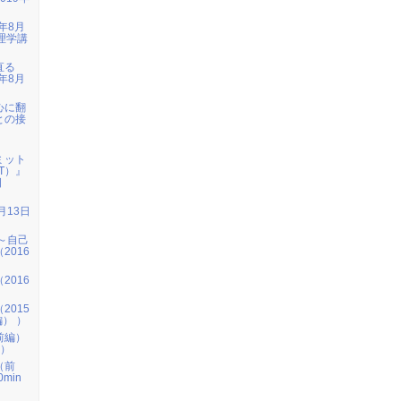
年8月
理学講
直る
年8月
心に翻
との接
ミット
T）』
日
月13日
～自己
2016
2016
2015
編） ）
前編）
n）
（前
min