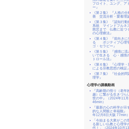
フロイト、ユング、ア
ー』
《第２集》 『人格の分
善 交流分析・愛着理
《第３集》 『認知行動
系統 マインドフルネ
慈悲まで 仏教に近づ
の心理療法』
《第４集》 『前向きに
る ポジティブ心理
ゴ・セラピー』
《第５集》 『感情に流
いで生きる 心・感情
トロール法』
《第６集》 『心理学・
による宗教思想の検証
《第７集》 『社会的問
理学』
心理学の講義動画
『高齢期の悟り（老年
越）に繋がる生きづら
世の中』（2024年11月
46min）
『最新の心の科学が示
的な人間観と幸福観』（
年12月8日大阪 77min
「今始まる大衆がこの
る新しい仏教と心理学
代！」（2024年10月1