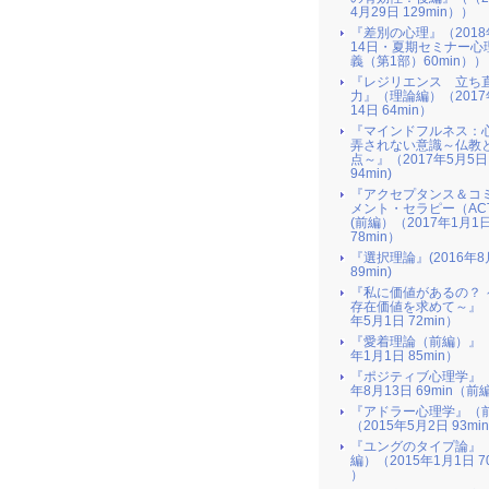
4月29日 129min））
『差別の心理』（2018
14日・夏期セミナー心
義（第1部）60min））
『レジリエンス 立ち
力』（理論編）（2017
14日 64min）
『マインドフルネス：
弄されない意識～仏教
点～』（2017年5月5日
94min)
『アクセプタンス＆コ
メント・セラピー（AC
(前編）（2017年1月1
78min）
『選択理論』(2016年8
89min)
『私に価値があるの？ 
存在価値を求めて～』（
年5月1日 72min）
『愛着理論（前編）』（
年1月1日 85min）
『ポジティブ心理学』（
年8月13日 69min（前
『アドラー心理学』（
（2015年5月2日 93mi
『ユングのタイプ論』
編）（2015年1月1日 70
）