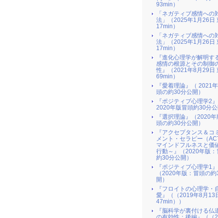
93min）
「ネガティブ感情への
法」（2025年1月26日
17min）
「ネガティブ感情への
法」（2025年1月26日
17min）
『進化心理学が解明す
感情の根源とその制御
性』（2021年8月29日
69min）
『愛着理論』（ 2021年
頭の約30分公開）
『ポジティブ心理学2
2020年版冒頭約30分
『選択理論』（2020
頭の約30分公開）
『アクセプタンス＆コ
メント・セラピー（AC
マインドフルネスと価
行動～』（2020年版
約30分公開）
『ポジティブ心理学1』
（2020年版：冒頭の約
開）
『フロイトの心理学・
愛』（（2019年8月13
47min））
『脳科学が裏付ける仏
の有効性：後編』（（2