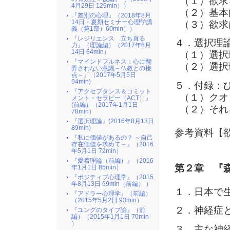
（１）欲求
4月29日 129min））
（２）基本
『差別の心理』（2018年8月
14日・夏期セミナー心理学講
（３）欲求
義（第1部）60min））
『レジリエンス 立ち直る
４．選択理
力』（理論編）（2017年8月
14日 64min）
（１）選択
『マインドフルネス：心に翻
（２）選択
弄されない意識～仏教との接
点～』（2017年5月5日
94min)
５．付録：
『アクセプタンス＆コミット
（１）クオ
メント・セラピー（ACT）』
(前編）（2017年1月1日
（２）それ
78min）
『選択理論』(2016年8月13日
89min)
参考資料【
『私に価値があるの？ ～自己
存在価値を求めて～』（2016
年5月1日 72min）
『愛着理論（前編）』（2016
第２章 『
年1月1日 85min）
『ポジティブ心理学』（2015
年8月13日 69min（前編） ）
１．日本で
『アドラー心理学』（前編）
（2015年5月2日 93min）
２．神経症
『ユングのタイプ論』（前
編）（2015年1月1日 70min
）
３．主な神