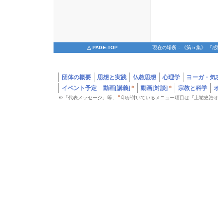
△ PAGE-TOP
現在の場所：《第５集》 『
団体の概要
思想と実践
仏教思想
心理学
ヨーガ・気
イベント予定
動画[講義]
*
動画[対談]
*
宗教と科学
*
※「代表メッセージ」等、
印が付いているメニュー項目は『上祐史浩