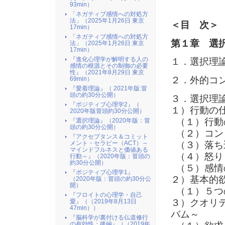
93min）
「ネガティブ感情への対処方
法」（2025年1月26日 東京
＜目 次＞
17min）
「ネガティブ感情への対処方
第１章 選
法」（2025年1月26日 東京
17min）
『進化心理学が解明する人の
１．選択理
感情の根源とその制御の必要
性』（2021年8月29日 東京
２．外的コ
69min）
『愛着理論』（ 2021年版:冒
頭の約30分公開）
３．選択理
『ポジティブ心理学2』（
１）行動の
2020年版冒頭約30分公開）
（１）行動
『選択理論』（2020年版：冒
頭の約30分公開）
（２）コン
『アクセプタンス＆コミット
（３）落ち
メント・セラピー（ACT）～
マインドフルネスと価値ある
（４）怒り
行動～』（2020年版：冒頭の
約30分公開）
（５）感情
『ポジティブ心理学1』
２）基本的
（2020年版：冒頭の約30分公
開）
（１）５つ
『フロイトの心理学・自己
３）クオリ
愛』（（2019年8月13日
47min））
バム～
『脳科学が裏付ける仏道修行
の有効性：後編』（（2019年