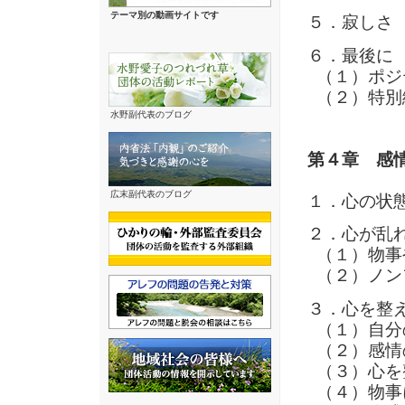
テーマ別の動画サイトです
５．寂しさ
６．最後に
（１）ポジ
（２）特別
水野副代表のブログ
第４章 感
広末副代表のブログ
１．心の状
２．心が乱
（１）物事
（２）ノン
３．心を整
（１）自分
（２）感情
（３）心を
（４）物事