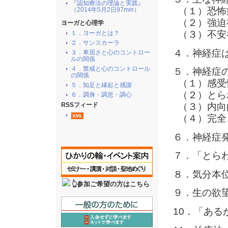
『認知療法の理論と実践』
（１）恐怖
（2014年5月2日97min）
（２）強迫
ヨーガと心理学
（３）不安
１．ヨーガとは？
２．サンスカーラ
４．神経症
３．卑屈さと心のコントロー
ルの関係
４．禁戒と心のコントロール
５．神経症
の関係
（１）感受
５．知足と縁起と感謝
（２）とら
６．調身・調息・調心
（３）内向
RSSフィード
（４）完全
６．神経症
７．「とら
８．気分本
👆参加ご希望の方はこちら
９．生の欲
10．「ある