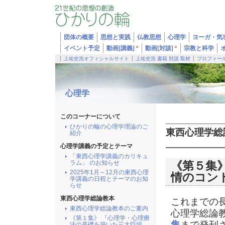
団体の概要
思想と実践
仏教思想
心理学
ヨーガ・気
イベント予定
動画[講義]
*
動画[対談]
*
宗教と科学
上祐史浩オフィシャルサイト
上祐史浩 書籍 対談 取材
プロフィー
心理学
このコーナーについて
ひかりの輪の心理学理論のご
東西心理学総
紹介
心理学講義の予定とテーマ
「東西心理学講義のカリキュ
ラム」 のお知らせ
《第５集
2025年1月～12月の東西心理
情のコン
学講義の日程とテーマのお知
らせ
東西心理学総論教本
これまでの
東西心理学総論教本のご案内
心理学総論
《第１集》 『心理学・心理療
集
まで発刊
法の基礎を築いた三大巨頭