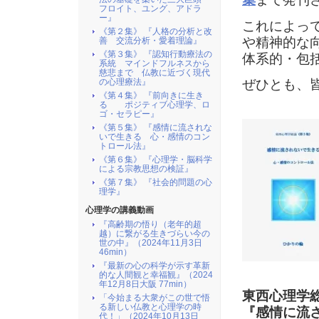
フロイト、ユング、アドラ
ー』
これによっ
《第２集》 『人格の分析と改
や精神的な
善 交流分析・愛着理論』
《第３集》 『認知行動療法の
体系的・包
系統 マインドフルネスから
慈悲まで 仏教に近づく現代
の心理療法』
ぜひとも、
《第４集》 『前向きに生き
る ポジティブ心理学、ロ
ゴ・セラピー』
《第５集》 『感情に流されな
いで生きる 心・感情のコン
トロール法』
《第６集》 『心理学・脳科学
による宗教思想の検証』
《第７集》 『社会的問題の心
理学』
心理学の講義動画
『高齢期の悟り（老年的超
越）に繋がる生きづらい今の
世の中』（2024年11月3日
46min）
『最新の心の科学が示す革新
的な人間観と幸福観』（2024
年12月8日大阪 77min）
東西心理学
「今始まる大衆がこの世で悟
る新しい仏教と心理学の時
『感情に流
代！」（2024年10月13日