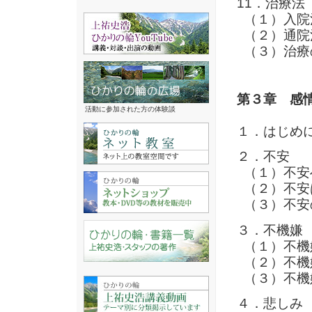
11．治療法
（１）入院
（２）通院
（３）治療
第３章 感
活動に参加された方の体験談
１．はじめ
２．不安
（１）不安
（２）不安
（３）不安
３．不機嫌
（１）不機
（２）不機
（３）不機
４．悲しみ