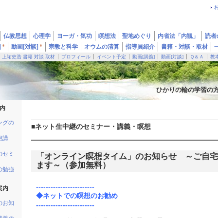
仏教思想
心理学
ヨーガ・気功
瞑想法
聖地めぐり
内省法「内観」
読者
]
*
動画[対談]
*
宗教と科学
オウムの清算
指導員紹介
書籍・対談・取材
上祐史浩 書籍 対談 取材
プロフィール
イベント予定
動画[講義]
動画[対談]
Ｑ＆Ａ
教
ひかりの輪の学習の
内
ングの
■ネット生中継のセミナー・講義・瞑想
想講
のセミ
「オンライン瞑想タイム」のお知らせ ～ご自宅
ます～（参加無料）
の勉強
------------------------
案内
◆ネットでの瞑想のお勧め
のお知
------------------------