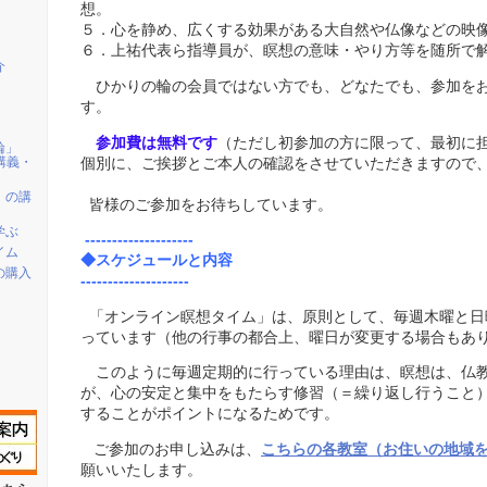
想。
５．心を静め、広くする効果がある大自然や仏像などの映
６．上祐代表ら指導員が、瞑想の意味・やり方等を随所で
介
ひかりの輪の会員ではない方でも、どなたでも、参加を
す。
参加費は無料です
（ただし初参加の方に限って、最初に担
輪」
の講義・
個別に、ご挨拶とご本人の確認をさせていただきますので
」の講
皆様のご参加をお待ちしています。
学ぶ
--------------------
イム
◆スケジュールと内容
の購入
--------------------
「オンライン瞑想タイム」は、原則として、毎週木曜と日曜の夜
っています（他の行事の都合上、曜日が変更する場合もあ
このように毎週定期的に行っている理由は、瞑想は、仏
が、心の安定と集中をもたらす修習（＝繰り返し行うこと
することがポイントになるためです。
ご参加のお申し込みは、
こちらの各教室（お住いの地域
願いいたします。