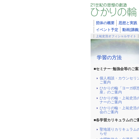
団体の概要
思想と実践
イベント予定
動画[講義
上祐史浩オフィシャルサイト
学習の方法
■セミナー･勉強会等のご案
個人相談・カウンセリ
ご案内
ひかりの輪「ヨーガ瞑
座」のご案内
ひかりの輪・上祐史浩
ナーのご案内
ひかりの輪・上祐史浩
会のご案内
■各学習カリキュラムのご
聖地巡りカリキュラム
らせ