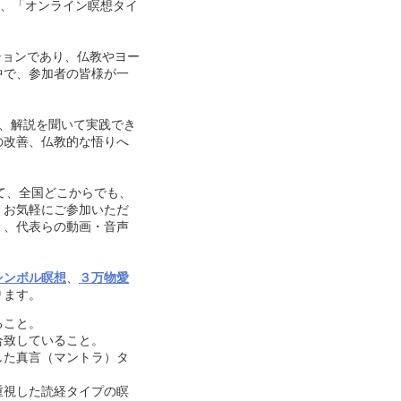
0）、「オンライン瞑想タイ
ョンであり、仏教やヨー
中で、参加者の皆様が一
、解説を聞いて実践でき
の改善、仏教的な悟りへ
て、全国どこからでも、
、お気軽にご参加いただ
く、代表らの動画・音声
シンボル瞑想
、
３万物愛
ります。
ること。
合致していること。
した真言（マントラ）タ
重視した読経タイプの瞑