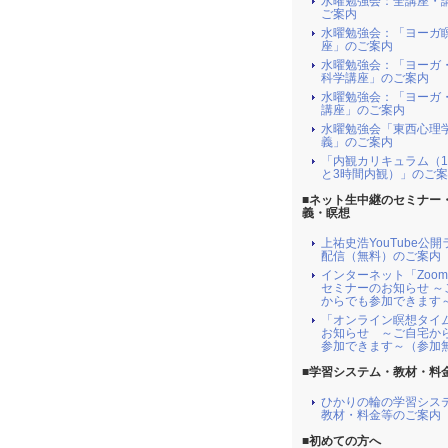
水曜勉強会：全講座・
ご案内
水曜勉強会：「ヨーガ
座」のご案内
水曜勉強会：「ヨーガ
科学講座」のご案内
水曜勉強会：「ヨーガ
講座」のご案内
水曜勉強会「東西心理
義」のご案内
「内観カリキュラム（
と3時間内観）」のご
■ネット生中継のセミナー
義・瞑想
上祐史浩YouTube公
配信（無料）のご案内
インターネット「Zoo
セミナーのお知らせ ～
からでも参加できます
「オンライン瞑想タイ
お知らせ ～ご自宅か
参加できます～（参加
■学習システム・教材・料
ひかりの輪の学習シス
教材・料金等のご案内
■初めての方へ