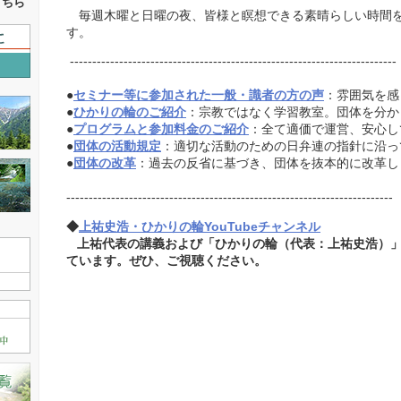
こちら
毎週木曜と日曜の夜、皆様と瞑想できる素晴らしい時間
す。
-------------------------------------------------------------------------
●
セミナー等に参加された一般・識者の方の声
：雰囲気を感
●
ひかりの輪のご紹介
：宗教ではなく学習教室。団体を分か
●
プログラムと参加料金のご紹介
：全て適価で運営、安心し
●
団体の活動規定
：適切な活動のための日弁連の指針に沿っ
●
団体の改革
：過去の反省に基づき、団体を抜本的に改革し
-------------------------------------------------------------------------
◆
上祐史浩・ひかりの輪YouTubeチャンネル
上祐代表の講義および「ひかりの輪（代表：上祐史浩）」
ています。ぜひ、ご視聴ください。