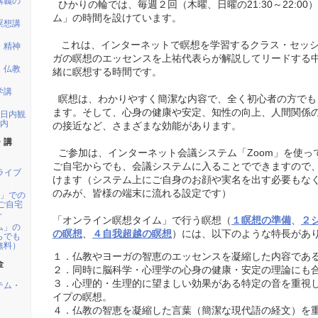
講義の
ひかりの輪では、毎週２回（木曜、日曜の21:30～22:0
ム」の時間を設けています。
瞑想講
これは、インターネットで瞑想を学習するクラス・セッシ
・精神
ガの瞑想のエッセンスを上祐代表らが解説してリードする
・仏教
緒に瞑想する時間です。
学講
瞑想は、わかりやすく簡潔な内容で、全く初心者の方でも
ます。そして、心身の健康や安定、知性の向上、人間関係
1日内観
案内
の接近など、さまざまな効能があります。
・講
ご参加は、インターネット会議システム「Zoom」を使っ
ご自宅からでも、会議システムに入ることでできますので
開ライブ
けます（システム上にご自身のお顔や実名を出す必要もな
のみが、皆様の端末に流れる設定です）
m」での
ご自宅
～
「オンライン瞑想タイム」で行う瞑想（
１瞑想の準備
、
２
ム」の
の瞑想
、
４自我超越の瞑想
）には、以下のような特長があ
らでも
無料）
１．仏教やヨーガの智恵のエッセンスを凝縮した内容であ
金
２．同時に脳科学・心理学の心身の健康・安定の理論にも
３．心理的・生理的に望ましい効果がある特定の音を重視
テム・
イプの瞑想。
４．仏教の智恵を凝縮した言葉（簡潔な現代語の経文）を