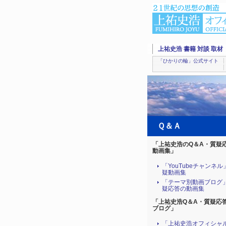
上祐史浩 書籍 対談 取材
「ひかりの輪」公式サイト
Ｑ＆Ａ
「上祐史浩のQ＆A・質疑
動画集」
「YouTubeチャンネ
疑動画集
「テーマ別動画ブログ
疑応答の動画集
「上祐史浩Q＆A・質疑応
ブログ」
「上祐史浩オフィシャ