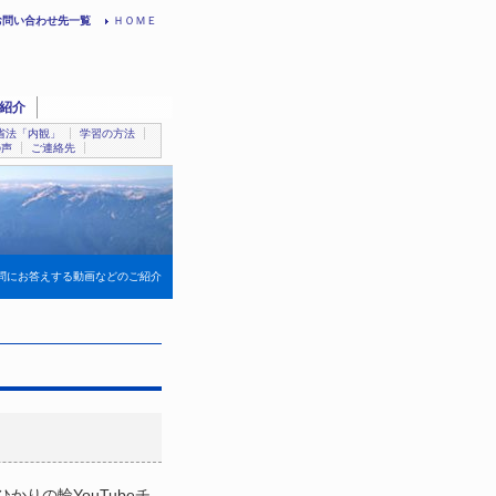
お問い合わせ先一覧
ＨＯＭＥ
紹介
省法「内観」
学習の方法
の声
ご連絡先
問にお答えする動画などのご紹介
りの輪YouTubeチ