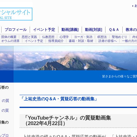
プロフィール
イベント予定
動画[講義]
動画[対談]
Ｑ＆Ａ
教本の
団体の概要
思想と実践
仏教思想
心理学
ヨーガ・気功
瞑想法
聖地めぐり
内
オウムの清算
イベント予定
指導員紹介
書籍・対談・取材
読者の皆様へ
一般の方
皆さまからの様々なご質
応答の
「上祐史浩のQ＆A・質疑応答の動画集」
ル」の質
」の質
「YouTubeチャンネル」の質疑動画集
答集の
（2022年4月22日）
ルブロ
上祐史浩の様々なQ＆A・質疑応答の動画が、「上祐史浩・ひか